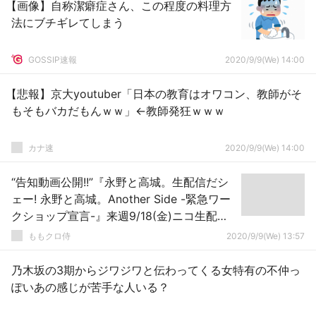
【画像】自称潔癖症さん、この程度の料理方
法にブチギレてしまう
GOSSIP速報
2020/9/9(We) 14:00
【悲報】京大youtuber「日本の教育はオワコン、教師がそ
もそもバカだもんｗｗ」←教師発狂ｗｗｗ
カナ速
2020/9/9(We) 14:00
“告知動画公開!!”『永野と高城。生配信だシ
ェー! 永野と高城。Another Side -緊急ワー
クショップ宣言-』来週9/18(金)ニコ生配
信！
ももクロ侍
2020/9/9(We) 13:57
乃木坂の3期からジワジワと伝わってくる女特有の不仲っ
ぽいあの感じが苦手な人いる？