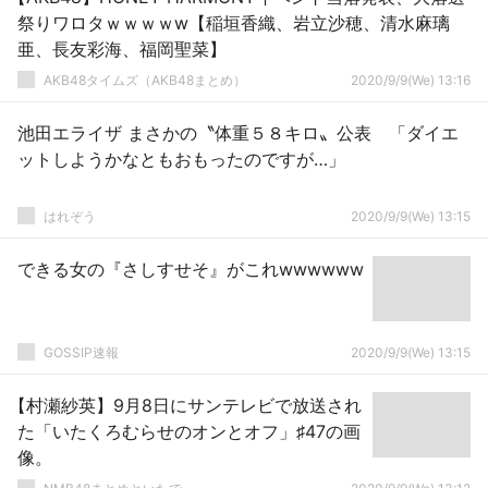
祭りワロタｗｗｗｗw【稲垣香織、岩立沙穂、清水麻璃
亜、長友彩海、福岡聖菜】
AKB48タイムズ（AKB48まとめ）
2020/9/9(We) 13:16
池田エライザ まさかの〝体重５８キロ〟公表 「ダイエ
ットしようかなともおもったのですが…」
はれぞう
2020/9/9(We) 13:15
できる女の『さしすせそ』がこれwwwwww
GOSSIP速報
2020/9/9(We) 13:15
【村瀬紗英】9月8日にサンテレビで放送され
た「いたくろむらせのオンとオフ」♯47の画
像。