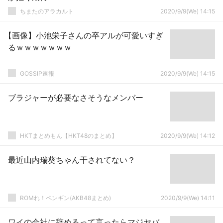
ちまたのアラカルト
2020/9/9(We) 14:15
【画像】小池栄子さんの卒アルが可愛いすぎ
るｗｗｗｗｗｗｗ
GOSSIP速報
2020/9/9(We) 14:15
ブラジャーが必要なさそうなメンバー
HKTまとめもん【HKT48のまとめ】
2020/9/9(We) 14:12
最近山内瑞葵ちゃん干されてない？
ROMれ！ペンギン(AKB48まとめ)
2020/9/9(We) 14:11
ワイの会社に辞めるって言ったらマジヤバ