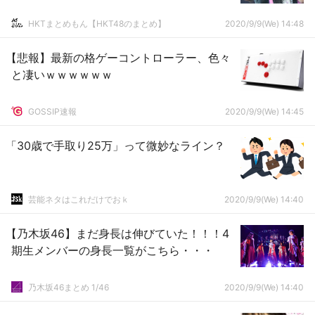
HKTまとめもん【HKT48のまとめ】
2020/9/9(We) 14:48
【悲報】最新の格ゲーコントローラー、色々
と凄いｗｗｗｗｗｗ
GOSSIP速報
2020/9/9(We) 14:45
「30歳で手取り25万」って微妙なライン？
芸能ネタはこれだけでおｋ
2020/9/9(We) 14:40
【乃木坂46】まだ身長は伸びていた！！！4
期生メンバーの身長一覧がこちら・・・
乃木坂46まとめ 1/46
2020/9/9(We) 14:40