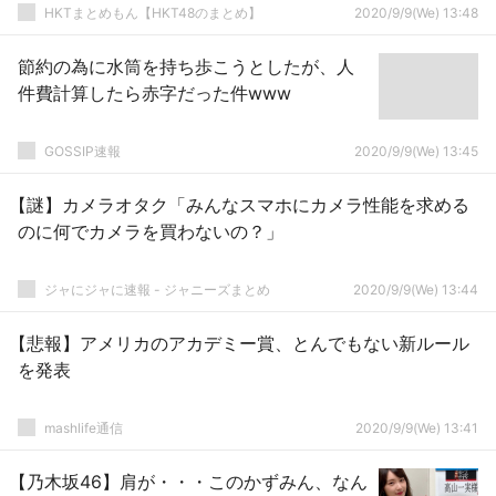
HKTまとめもん【HKT48のまとめ】
2020/9/9(We) 13:48
節約の為に水筒を持ち歩こうとしたが、人
件費計算したら赤字だった件www
GOSSIP速報
2020/9/9(We) 13:45
【謎】カメラオタク「みんなスマホにカメラ性能を求める
のに何でカメラを買わないの？」
ジャにジャに速報 - ジャニーズまとめ
2020/9/9(We) 13:44
【悲報】アメリカのアカデミー賞、とんでもない新ルール
を発表
mashlife通信
2020/9/9(We) 13:41
【乃木坂46】肩が・・・このかずみん、なん