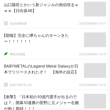
山口陽世とかいう新ジャンルの画伯現るｗ
ｗｗ【日向坂46】
坂道G情報通
2020/9/9(We) 14:17
【朗報】完全に欅ちゃんのターンきた
ー！！！！！！
欅坂46速報
2020/9/9(We) 14:15
BABYMETALのLegend Metal Galaxyが日
本でリリースされたぞ！ 【海外の反応】
BABYMETALIZE
2020/9/9(We) 14:15
【衝撃】「日本初の10億円選手が出るので
は？」開幕10連勝の菅野に元メジャー右腕
が抱く期待！！！