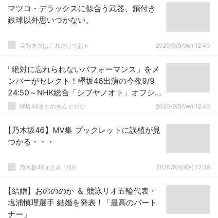
マツコ・デラックスに似合う武器、鎖付き
鉄球以外思いつかない。
芸能ネタはこれだけでおｋ
2020/9/9(We) 12:40
「絶対に忘れられないパフォーマンス」をメ
ンバーがセレクト！欅坂46出演の今夜9/9
24:50～NHK総合「シブヤノオト」オフショ
ット公開
欅坂46まとめきんぐだむ
2020/9/9(We) 12:40
【乃木坂46】MV集 ブックレットに誤植が見
つかる・・・
乃木坂46まとめ 1/46
2020/9/9(We) 12:38
【結婚】おのののか ＆ 競泳リオ五輪代表・
塩浦慎理選手 結婚を発表 ! 「最高のパート
ナー」