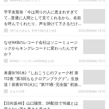
NMB48まとめといたで
2020/9/9(We) 13:12
平手友梨奈「今は周りの人に恵まれすぎて
て…普通に人間として見てくれるから。名前
を呼んでくれたり、声を掛けて下さるだけ
で嬉しい」
HKTまとめもん【HKT48のまとめ】
2020/9/9(We) 13:12
なぜAKBのレコード会社はソニーミュージ
ックからキングレコードに変わったんです
か？
ROMれ！ペンギン(AKB48まとめ)
2020/9/9(We) 13:11
来週9/16(水)『しおこうじのフォーク村 第
112夜 “第3回ももクロアンプラグド”』生放
送！前夜9/15(火)に “第111夜･完全版” 初放
送！
ももクロ侍
2020/9/9(We) 13:10
【日向坂46】山口陽世、SR配信で16歳とは