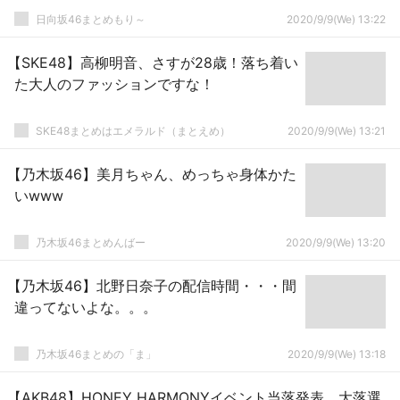
日向坂46まとめもり～
2020/9/9(We) 13:22
【SKE48】高柳明音、さすが28歳！落ち着い
た大人のファッションですな！
SKE48まとめはエメラルド（まとえめ）
2020/9/9(We) 13:21
【乃木坂46】美月ちゃん、めっちゃ身体かた
いwww
乃木坂46まとめんばー
2020/9/9(We) 13:20
【乃木坂46】北野日奈子の配信時間・・・間
違ってないよな。。。
乃木坂46まとめの「ま」
2020/9/9(We) 13:18
【AKB48】HONEY HARMONYイベント当落発表、大落選