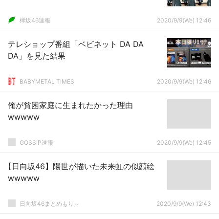
欅坂46速報
2020/9/9(We) 12:46
テレショップ番組「ベビネット DA DA
DA」を見た結果
BABYMETAL TIMES
2020/9/9(We) 12:46
俺が貧困家庭に生まれたかった理由
wwwww
GOSSIP速報
2020/9/9(We) 12:45
【日向坂46】陽世が描いた未来虹の似顔絵
wwwww
日向坂46まとめもり～
2020/9/9(We) 12:43