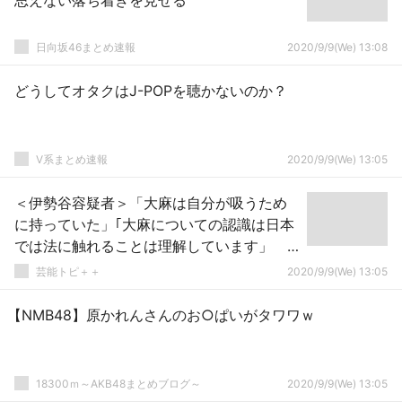
思えない落ち着きを見せる
日向坂46まとめ速報
2020/9/9(We) 13:08
どうしてオタクはJ-POPを聴かないのか？
V系まとめ速報
2020/9/9(We) 13:05
＜伊勢谷容疑者＞「大麻は自分が吸うため
に持っていた」｢大麻についての認識は日本
では法に触れることは理解しています」
← 日本ではってなんだよwww
芸能トピ＋＋
2020/9/9(We) 13:05
【NMB48】原かれんさんのお○ぱいがタワワｗ
18300ｍ～AKB48まとめブログ～
2020/9/9(We) 13:05