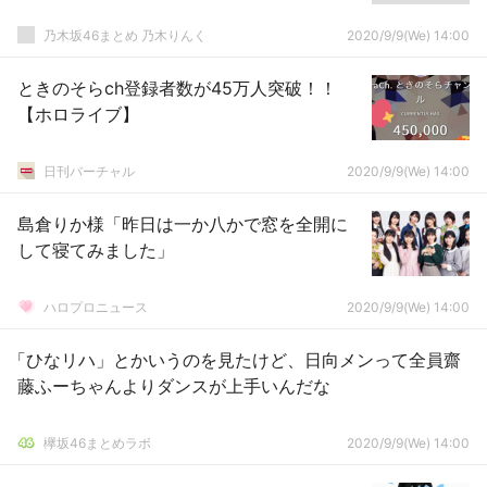
乃木坂46まとめ 乃木りんく
2020/9/9(We) 14:00
ときのそらch登録者数が45万人突破！！
【ホロライブ】
日刊バーチャル
2020/9/9(We) 14:00
島倉りか様「昨日は一か八かで窓を全開に
して寝てみました」
ハロプロニュース
2020/9/9(We) 14:00
「ひなリハ」とかいうのを見たけど、日向メンって全員齋
藤ふーちゃんよりダンスが上手いんだな
欅坂46まとめラボ
2020/9/9(We) 14:00