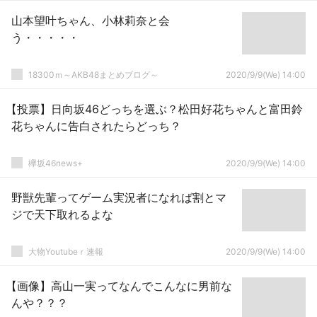
山本望叶ちゃん、小林莉奈と会
う・・・・・
18300ｍ～AKB48まとめブログ～
2020/9/9(We) 14:00
【投票】日向坂46どっちを選ぶ？松田好花ちゃんと富田鈴
花ちゃんに告白されたらどっち？
欅坂46news+
2020/9/9(We) 14:00
野獣先輩ってゲーム実況者になれば割とマ
ジで天下取れるよな
大物Youtubeｒ速報
2020/9/9(We) 14:00
【画像】高山一実ってなんでこんなに男前な
んや？？？