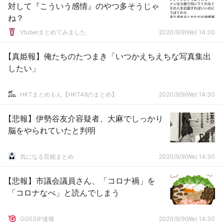
対して『こういう感情』のやつ多そうじゃ
ね？
Vtuberまとめてみました
2020/9/9(We) 14:30
【真姫報】俺たちのたつまき「いつかえちえちな写真集出
したい」
HKTまとめもん【HKT48のまとめ】
2020/9/9(We) 14:30
【悲報】伊勢谷友介容疑者、大麻でしっかり
脳をやられていたと判明
気になる芸能まとめ
2020/9/9(We) 14:30
【悲報】市議会議員さん、「コロナ禍」を
「コロナなべ」と読んでしまう
GOSSIP速報
2020/9/9(We) 14:30