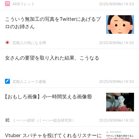
AKBフレンド
2020/9/9(We) 14:33
こういう無加工の写真をTwitterにあげるプ
ロのお姉さん
芸能人の気になる噂
2020/9/9(We) 14:30
女さんの要望を取り入れた結果、こうなる
芸能人ニュース速報
2020/9/9(We) 14:30
【おもしろ画像】小一時間笑える画像⑯
ミーハー総研（ミーハー総合研究所）
2020/9/9(We) 14:30
Vtuber スパチャを投げてくれるリスナーに