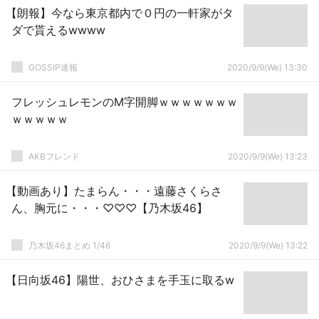
【朗報】今なら東京都内で０円の一軒家がタ
ダで貰えるwwww
GOSSIP速報
2020/9/9(We) 13:30
フレッシュレモンのM字開脚ｗｗｗｗｗｗｗ
ｗｗｗｗｗ
AKBフレンド
2020/9/9(We) 13:23
【動画あり】たまらん・・・遠藤さくらさ
ん、胸元に・・・♡♡♡【乃木坂46】
乃木坂46まとめ 1/46
2020/9/9(We) 13:22
【日向坂46】陽世、おひさまを手玉に取るw