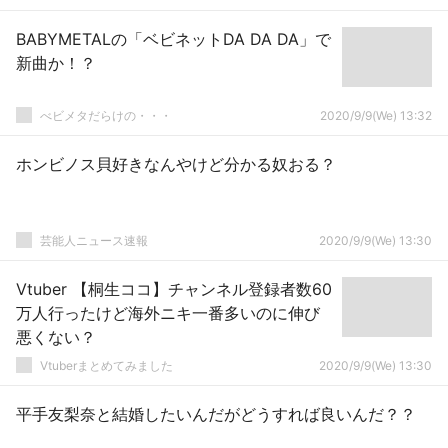
BABYMETALの「ベビネットDA DA DA」で
新曲か！？
べビメタだらけの・・・
2020/9/9(We) 13:32
ホンビノス貝好きなんやけど分かる奴おる？
芸能人ニュース速報
2020/9/9(We) 13:30
Vtuber 【桐生ココ】チャンネル登録者数60
万人行ったけど海外ニキ一番多いのに伸び
悪くない？
Vtuberまとめてみました
2020/9/9(We) 13:30
平手友梨奈と結婚したいんだがどうすれば良いんだ？？