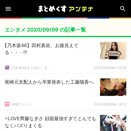
エンタメ 2020/09/09 の記事一覧
【乃木坂46】田村真佑、お腹見えて
る・・・!?
乃木坂46まとめの「ま」
2020/9/9(We) 14:58
尾崎元支配人から卒業発表した工藤陽香へ
AKBフレンド
2020/9/9(We) 14:51
=LOVE齊藤なぎさ 顔面最強すぎてとんでも
なくバズりまくる