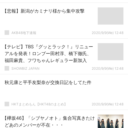
【悲報】新潟がカミナリ様から集中攻撃
AKB48地下速報
2020/9/9(We) 12:48
【テレビ】TBS『グッとラック！』リニュー
アルを発表！ロンブー田村淳、橋下徹氏、
福田麻貴、フワちゃんレギュラー新加入
SHOWBIZ JAPAN
2020/9/9(We) 12:48
秋元康と平手友梨奈が交換日記をしてた件
HKTまとめもん【HKT48のまとめ】
2020/9/9(We) 12:48
【欅坂46】「シブヤノオト」集合写真きたけ
どあのメンバーが不在・・・