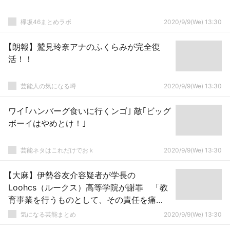
欅坂46まとめラボ
2020/9/9(We) 13:30
【朗報】鷲見玲奈アナのふくらみが完全復
活！！
芸能人の気になる噂
2020/9/9(We) 13:30
ワイ｢ハンバーグ食いに行くンゴ｣ 敵｢ビッグ
ボーイはやめとけ！｣
芸能ネタはこれだけでおｋ
2020/9/9(We) 13:30
【大麻】伊勢谷友介容疑者が学長の
Loohcs（ルークス）高等学院が謝罪 「教
育事業を行うものとして、その責任を痛
感」
気になる芸能まとめ
2020/9/9(We) 13:30