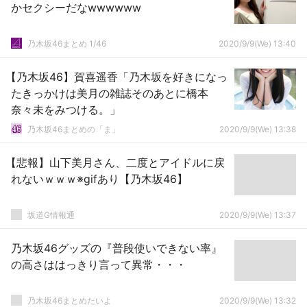
かセクシーだなwwwwww
乃木坂46まとめ 1/46
2020/9/9(We) 13:40
【乃木坂46】賀喜遥香「乃木坂を好きになっ
たきっかけは美月の雑誌そのあとに橋本
奈々未をみつける。」
乃木坂46まとめの「ま」
2020/9/9(We) 13:38
【悲報】山下美月さん、二度とアイドルに戻
れないｗｗｗ※gifあり【乃木坂46】
坂道G情報通
2020/9/9(We) 13:37
乃木坂46グッズの『普段使いできない率』
の高さははっきり言って異常・・・
乃木坂46まとめたいよ
2020/9/9(We) 13:32