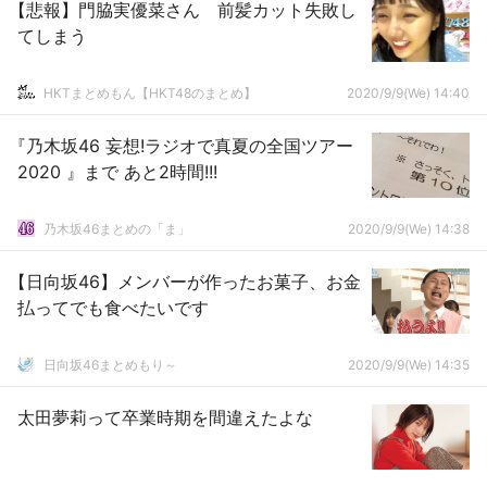
【悲報】門脇実優菜さん 前髪カット失敗し
てしまう
HKTまとめもん【HKT48のまとめ】
2020/9/9(We) 14:40
『乃木坂46 妄想!ラジオで真夏の全国ツアー
2020 』まで あと2時間!!!
乃木坂46まとめの「ま」
2020/9/9(We) 14:38
【日向坂46】メンバーが作ったお菓子、お金
払ってでも食べたいです
日向坂46まとめもり～
2020/9/9(We) 14:35
太田夢莉って卒業時期を間違えたよな