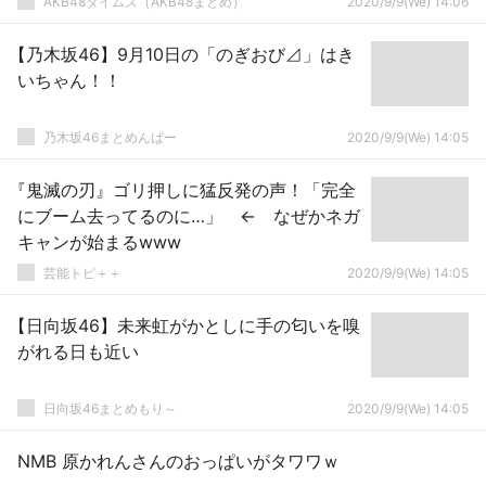
AKB48タイムズ（AKB48まとめ）
2020/9/9(We) 14:06
【乃木坂46】9月10日の「のぎおび⊿」はき
いちゃん！！
乃木坂46まとめんばー
2020/9/9(We) 14:05
『鬼滅の刃』ゴリ押しに猛反発の声！「完全
にブーム去ってるのに…」 ← なぜかネガ
キャンが始まるwww
芸能トピ＋＋
2020/9/9(We) 14:05
【日向坂46】未来虹がかとしに手の匂いを嗅
がれる日も近い
日向坂46まとめもり～
2020/9/9(We) 14:05
NMB 原かれんさんのおっぱいがタワワｗ