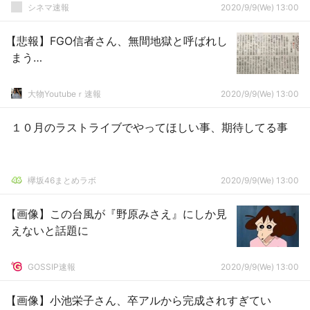
シネマ速報
2020/9/9(We) 13:00
【悲報】FGO信者さん、無間地獄と呼ばれし
まう…
大物Youtubeｒ速報
2020/9/9(We) 13:00
１０月のラストライブでやってほしい事、期待してる事
欅坂46まとめラボ
2020/9/9(We) 13:00
【画像】この台風が『野原みさえ』にしか見
えないと話題に
GOSSIP速報
2020/9/9(We) 13:00
【画像】小池栄子さん、卒アルから完成されすぎてい