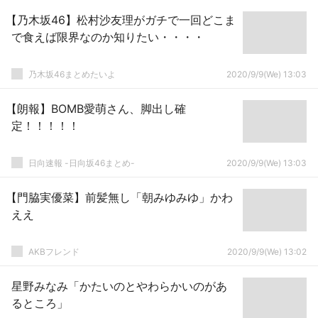
【乃木坂46】松村沙友理がガチで一回どこま
で食えば限界なのか知りたい・・・・
乃木坂46まとめたいよ
2020/9/9(We) 13:03
【朗報】BOMB愛萌さん、脚出し確
定！！！！！
日向速報 -日向坂46まとめ-
2020/9/9(We) 13:03
【門脇実優菜】前髪無し「朝みゆみゆ」かわ
ええ
AKBフレンド
2020/9/9(We) 13:02
星野みなみ「かたいのとやわらかいのがあ
るところ」