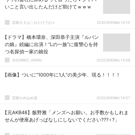
いこと言い出したんだけど助けてｗｗｗ
芸能ネタはこれだけでおｋ
2020/9/9(We) 14:10
【ドラマ】橋本環奈、深田恭子主演『ルパン
の娘』続編に出演！“Lの一族”に復讐心を持
つ名探偵一家の娘役
SHOWBIZ JAPAN
2020/9/9(We) 14:08
【画像】ついに“1000年に1人”の美少年、現る！！！！
芸能かめはめ波
2020/9/9(We) 14:07
【元AKB48】飯野雅「メンズへお願い。お手数かもしれま
せんが便座あげっぱなしにしないでください???♀?」