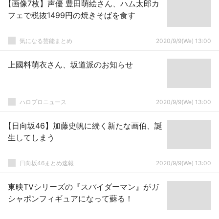
【画像7枚】声優 豊田萌絵さん、ハム太郎カ
フェで税抜1499円の焼きそばを食す
気になる芸能まとめ
2020/9/9(We) 13:00
上國料萌衣さん、坂道派のお知らせ
ハロプロニュース
2020/9/9(We) 13:00
【日向坂46】加藤史帆に続く新たな画伯、誕
生してしまう
日向坂46まとめ速報
2020/9/9(We) 13:00
東映TVシリーズの『スパイダーマン』がガ
シャポンフィギュアになって蘇る！