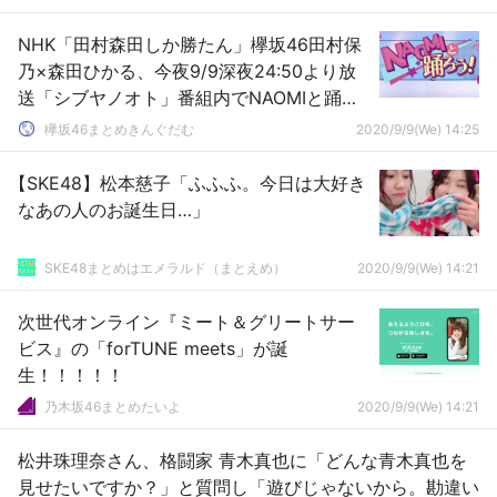
NHK「田村森田しか勝たん」欅坂46田村保
乃×森田ひかる、今夜9/9深夜24:50より放
送「シブヤノオト」番組内でNAOMIと踊ろ
うダンスに挑戦
欅坂46まとめきんぐだむ
2020/9/9(We) 14:25
【SKE48】松本慈子「ふふふ。今日は大好き
なあの人のお誕生日…」
SKE48まとめはエメラルド（まとえめ）
2020/9/9(We) 14:21
次世代オンライン『ミート＆グリートサー
ビス』の「forTUNE meets」が誕
生！！！！！
乃木坂46まとめたいよ
2020/9/9(We) 14:21
松井珠理奈さん、格闘家 青木真也に「どんな青木真也を
見せたいですか？」と質問し「遊びじゃないから。勘違い