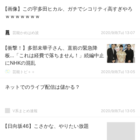
【画像】この宇多田ヒカル、ガチでシコリティ高すぎやろ
ｗｗｗｗｗｗｗ
芸能かめはめ波
2020/9/8(Tu) 13:07
【衝撃！】多部未華子さん、直前の緊急降
板…「これは経費で落ちません！」続編中止
にNHKの混乱
芸能トピ＋＋
2020/9/8(Tu) 13:05
ネットでのライブ配信は儲かる？
V系まとめ速報
2020/9/8(Tu) 13:05
【日向坂46】こさかな、やりたい放題