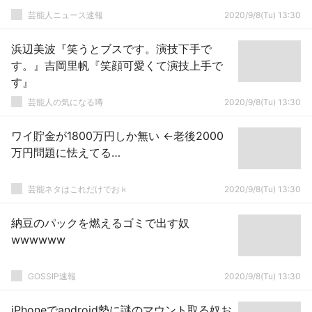
芸能人ニュース速報
2020/9/8(Tu) 13:30
浜辺美波『笑うとブスです。演技下手で
す。』吉岡里帆『笑顔可愛くて演技上手で
す』
芸能人の気になる噂
2020/9/8(Tu) 13:30
ワイ貯金が1800万円しか無い ←老後2000
万円問題に怯えてる…
芸能ネタはこれだけでおｋ
2020/9/8(Tu) 13:30
納豆のパックを燃えるゴミで出す奴
wwwwww
GOSSIP速報
2020/9/8(Tu) 13:30
iPhoneでandroid勢に謎のマウント取る奴お