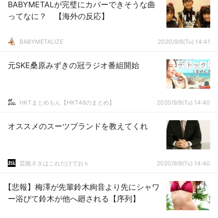
BABYMETALが完璧にカバーできそうな曲
ってなに？ 【海外の反応】
BABYMETALIZE
2020/9/8(Tu) 14:41
元SKE桑原みずきの冠ラジオ番組開始
HKTまとめもん【HKT48のまとめ】
2020/9/8(Tu) 14:40
オススメのスーツブランドを教えてくれ
芸能ネタはこれだけでおｋ
2020/9/8(Tu) 14:40
【悲報】梅澤が先輩鈴木絢音より先にシャワ
ー浴びて鈴木が他へ廻される【序列】