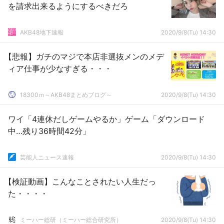
を請求出来るようにするべきだろ
AKB48地下速報
2020/9/8(Tu) 14:30
【悲報】ガチのマジで本店非選抜メンのメデ
ィア仕事が少なすぎる・・・
18300ｍ～AKB48まとめブログ～
2020/9/8(Tu) 14:30
ワイ「4連休だしゲームやるか」ゲーム「ダウンロード
中…残り36時間42分」
芸能人ニュース速報
2020/9/8(Tu) 14:30
【検証動画】こんなことされたい人生だっ
た・・・・
ミーハー総研（ミーハー総合研究所）
2020/9/8(Tu) 14:30