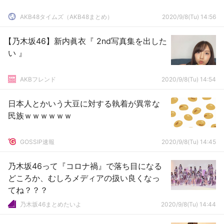
AKB48タイムズ（AKB48まとめ）
2020/9/8(Tu) 14:56
【乃木坂46】新内眞衣『 2nd写真集を出した
い 』
AKBフレンド
2020/9/8(Tu) 14:54
日本人とかいう大豆に対する執着が異常な
民族ｗｗｗｗｗｗ
GOSSIP速報
2020/9/8(Tu) 14:45
乃木坂46って『コロナ禍』で落ち目になる
どころか、むしろメディアの扱い良くなっ
てね？？？
乃木坂46まとめたいよ
2020/9/8(Tu) 14:44