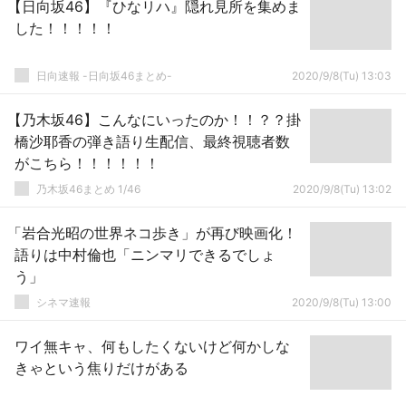
【日向坂46】『ひなリハ』隠れ見所を集めま
した！！！！！
日向速報 -日向坂46まとめ-
2020/9/8(Tu) 13:03
【乃木坂46】こんなにいったのか！！？？掛
橋沙耶香の弾き語り生配信、最終視聴者数
がこちら！！！！！！
乃木坂46まとめ 1/46
2020/9/8(Tu) 13:02
「岩合光昭の世界ネコ歩き」が再び映画化！
語りは中村倫也「ニンマリできるでしょ
う」
シネマ速報
2020/9/8(Tu) 13:00
ワイ無キャ、何もしたくないけど何かしな
きゃという焦りだけがある