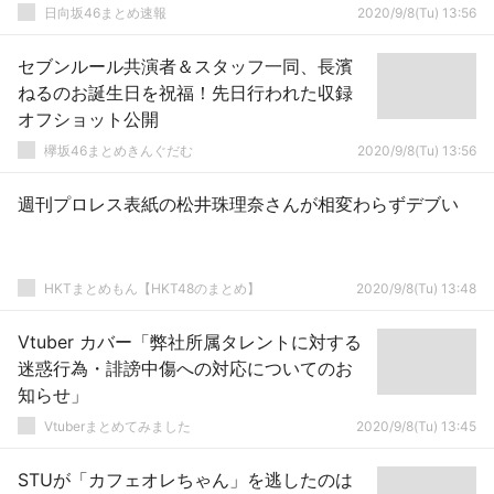
日向坂46まとめ速報
2020/9/8(Tu) 13:56
セブンルール共演者＆スタッフ一同、長濱
ねるのお誕生日を祝福！先日行われた収録
オフショット公開
欅坂46まとめきんぐだむ
2020/9/8(Tu) 13:56
週刊プロレス表紙の松井珠理奈さんが相変わらずデブい
HKTまとめもん【HKT48のまとめ】
2020/9/8(Tu) 13:48
Vtuber カバー「弊社所属タレントに対する
迷惑行為・誹謗中傷への対応についてのお
知らせ」
Vtuberまとめてみました
2020/9/8(Tu) 13:45
STUが「カフェオレちゃん」を逃したのは