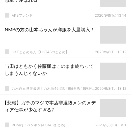
急車で運ばれる
AKBフレンド
2020/9/8(Tu) 13:14
NMBの方の山本ちゃんが洋服を大量購入！
HKTまとめもん【HKT48のまとめ】
2020/9/8(Tu) 13:12
与田はともかく佐藤楓はこのまま終わって
しまうんじゃないか
乃木通☆世界最速！乃木坂46欅坂46日向坂46速報まとめ
2020/9/8(Tu) 13:12
【悲報】ガチのマジで本店非選抜メンのメデ
ィア仕事が少なすぎる?
ROMれ！ペンギン(AKB48まとめ)
2020/9/8(Tu) 13:11