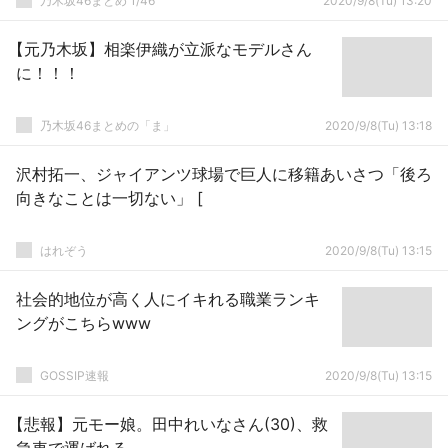
乃木坂46まとめ 1/46
2020/9/8(Tu) 13:20
【元乃木坂】相楽伊織が立派なモデルさん
に！！！
乃木坂46まとめの「ま」
2020/9/8(Tu) 13:18
沢村拓一、ジャイアンツ球場で巨人に移籍あいさつ「後ろ
向きなことは一切ない」 [
はれぞう
2020/9/8(Tu) 13:15
社会的地位が高く人にイキれる職業ランキ
ングがこちらwww
GOSSIP速報
2020/9/8(Tu) 13:15
【悲報】元モー娘。田中れいなさん(30)、救