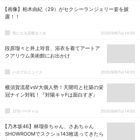
【画像】柏木由紀（29）がセクシーランジェリー姿を披
露！！
気になる芸能まとめ
2020/9/8(Tu) 14:00
段原瑠々と井上玲音、浴衣を着てアートア
クアリウム美術館にお出かけ
ハロプロニュース
2020/9/8(Tu) 14:00
横須賀流星vsV大個人勢！天開司と社築の栄
冠ナイン対戦！『対陽キャFは面白すぎ』
日刊バーチャル
2020/9/8(Tu) 14:00
【乃木坂46】林瑠奈ちゃん、さあちゃん
SHOWROOMでスクショ143枚送ってきたら