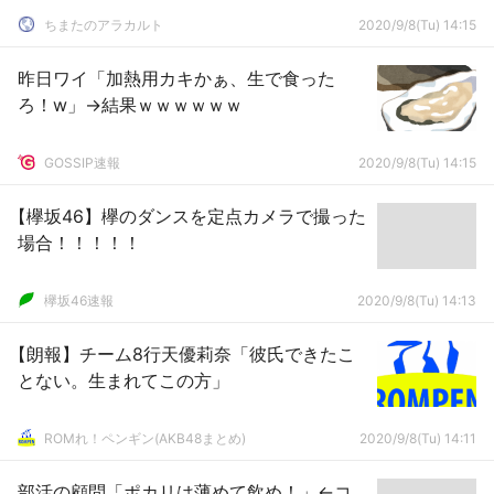
ちまたのアラカルト
2020/9/8(Tu) 14:15
昨日ワイ「加熱用カキかぁ、生で食った
ろ！w」→結果ｗｗｗｗｗｗ
GOSSIP速報
2020/9/8(Tu) 14:15
【欅坂46】欅のダンスを定点カメラで撮った
場合！！！！！
欅坂46速報
2020/9/8(Tu) 14:13
【朗報】チーム8行天優莉奈「彼氏できたこ
とない。生まれてこの方」
ROMれ！ペンギン(AKB48まとめ)
2020/9/8(Tu) 14:11
部活の顧問「ポカリは薄めて飲め！」←コ