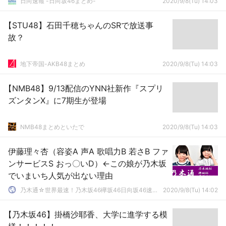
日向速報 -日向坂46まとめ-
2020/9/8(Tu) 14:03
【STU48】石田千穂ちゃんのSRで放送事
故？
地下帝国-AKB48まとめ
2020/9/8(Tu) 14:03
【NMB48】9/13配信のYNN社新作『スプリ
ズンタンX』に7期生が登場
NMB48まとめといたで
2020/9/8(Tu) 14:03
伊藤理々杏（容姿A 声A 歌唱力B 若さB ファ
ンサービスS おっ〇いD）←この娘が乃木坂
でいまいち人気が出ない理由
乃木通☆世界最速！乃木坂46欅坂46日向坂46速報まとめ
2020/9/8(Tu) 14:02
【乃木坂46】掛橋沙耶香、大学に進学する模