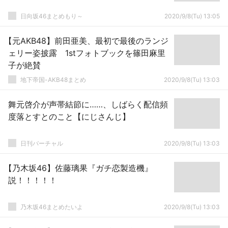
日向坂46まとめもり～
2020/9/8(Tu) 13:05
【元AKB48】前田亜美、最初で最後のランジ
ェリー姿披露 1stフォトブックを篠田麻里
子が絶賛
地下帝国-AKB48まとめ
2020/9/8(Tu) 13:03
舞元啓介が声帯結節に……、しばらく配信頻
度落とすとのこと【にじさんじ】
日刊バーチャル
2020/9/8(Tu) 13:03
【乃木坂46】佐藤璃果『ガチ恋製造機』
説！！！！！
乃木坂46まとめたいよ
2020/9/8(Tu) 13:03