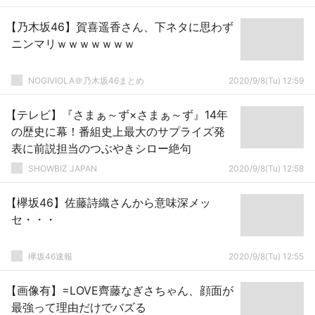
【乃木坂46】賀喜遥香さん、下ネタに思わず
ニンマリｗｗｗｗｗｗｗ
NOGIVIOLA＠乃木坂46まとめ
2020/9/8(Tu) 12:59
【テレビ】『さまぁ～ず×さまぁ～ず』14年
の歴史に幕！番組史上最大のサプライズ発
表に前説担当のつぶやきシロー絶句
SHOWBIZ JAPAN
2020/9/8(Tu) 12:58
【欅坂46】佐藤詩織さんから意味深メッ
セ・・・
欅坂46速報
2020/9/8(Tu) 12:55
【画像有】=LOVE齊藤なぎさちゃん、顔面が
最強って理由だけでバズる