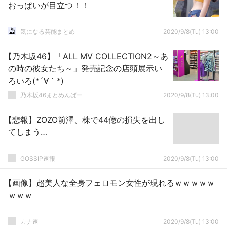
おっぱいが目立つ！！
気になる芸能まとめ
2020/9/8(Tu) 13:00
【乃木坂46】「ALL MV COLLECTION2～あ
の時の彼女たち～」発売記念の店頭展示い
ろいろ(*´∀｀*)
乃木坂46まとめんばー
2020/9/8(Tu) 13:00
【悲報】ZOZO前澤、株で44億の損失を出し
てしまう…
GOSSIP速報
2020/9/8(Tu) 13:00
【画像】超美人な全身フェロモン女性が現れるｗｗｗｗｗ
ｗｗｗ
カナ速
2020/9/8(Tu) 13:00