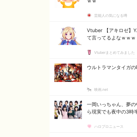
ｗｗ
芸能人の気になる噂
Vtuber 【アキロ
て言ってるよなｗｗｗ
Vtuberまとめてみました
ウルトラマンタイガの
映画.net
一岡いっちゃん、夢の
ら現実でも夜中の3時
ハロプロニュース