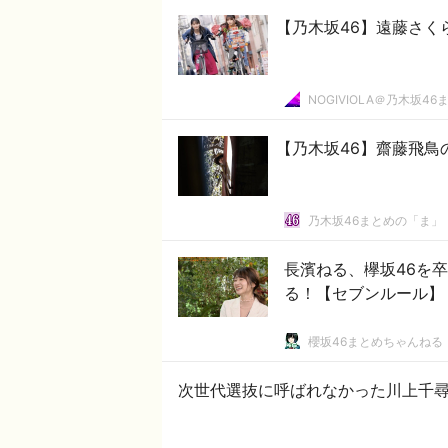
【乃木坂46】遠藤さく
NOGIVIOLA＠乃木坂46
【乃木坂46】齋藤飛鳥の
乃木坂46まとめの「ま」
長濱ねる、欅坂46を
る！【セブンルール】
櫻坂46まとめちゃんねる
次世代選抜に呼ばれなかった川上千