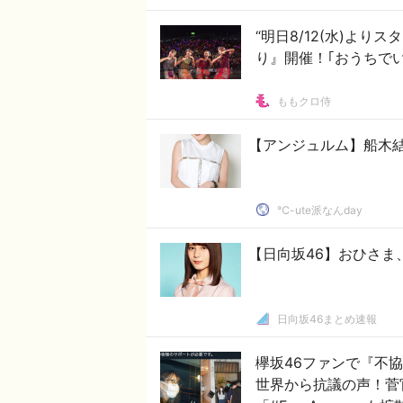
“明日8/12(水)より
り』開催！｢おうちで
ももクロ侍
【アンジュルム】船木
℃-ute派なんday
【日向坂46】おひさま
日向坂46まとめ速報
欅坂46ファンで『不
世界から抗議の声！菅