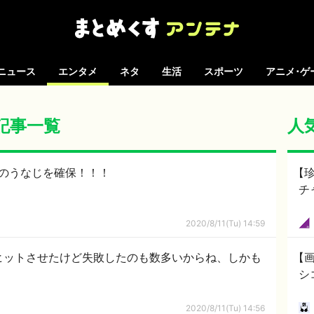
ニュース
エンタメ
ネタ
生活
スポーツ
アニメ･ゲ
の記事一覧
人
音のうなじを確保！！！
【
チ
2020/8/11(Tu) 14:59
大ヒットさせたけど失敗したのも数多いからね、しかも
【画
シ
2020/8/11(Tu) 14:56