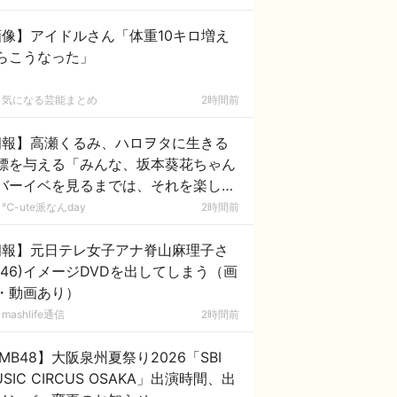
画像】アイドルさん「体重10キロ増え
らこうなった」
気になる芸能まとめ
2時間前
朗報】高瀬くるみ、ハロヲタに生きる
標を与える「みんな、坂本葵花ちゃん
バーイベを見るまでは、それを楽しみ
頑張って生きようね」
℃-ute派なんday
2時間前
朗報】元日テレ女子アナ脊山麻理子さ
(46)イメージDVDを出してしまう（画
・動画あり）
mashlife通信
2時間前
MB48】大阪泉州夏祭り2026「SBI
USIC CIRCUS OSAKA」出演時間、出