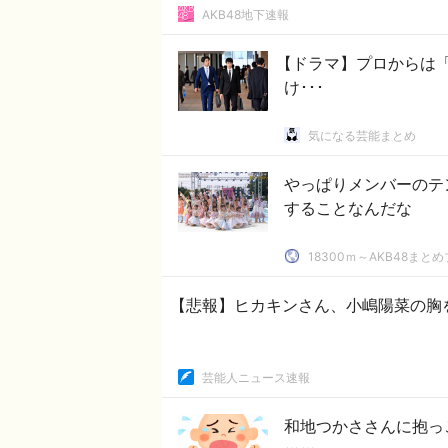
AKB48地下速報
【ドラマ】プロからは
け･･･
気になる芸能まとめ
やっぱりメンバーのテ
することなんだな
18300ｍ～AKB48まと
【悲報】ヒカキンさん、小嶋陽菜の胸
芸能人ニュース速報
和地つかささんに抱っ