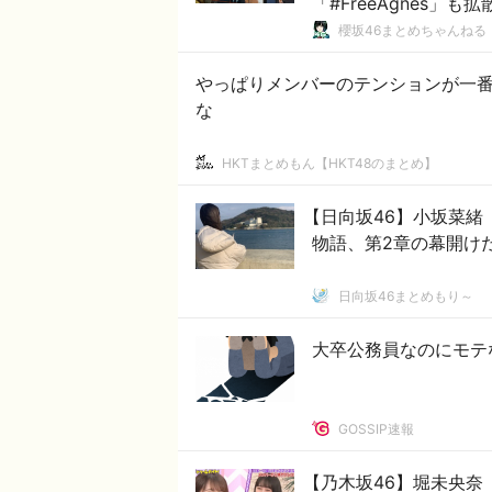
「#FreeAgnes」も
櫻坂46まとめちゃんねる
やっぱりメンバーのテンションが一
な
HKTまとめもん【HKT48のまとめ】
【日向坂46】小坂菜緒「
物語、第2章の幕開け
日向坂46まとめもり～
大卒公務員なのにモテ
GOSSIP速報
【乃木坂46】堀未央奈