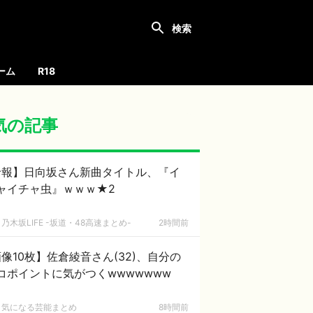
ーム
R18
気の記事
珍報】日向坂さん新曲タイトル、『イ
ャイチャ虫』ｗｗｗ★2
乃木坂LIFE -坂道・48高速まとめ-
2時間前
像10枚】佐倉綾音さん(32)、自分の
コポイントに気がつくwwwwwww
気になる芸能まとめ
8時間前