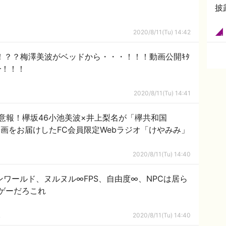
披
2020/8/11(Tu) 14:42
！？？梅澤美波がベッドから・・・！！！動画公開ｷﾀ
━！！！
2020/8/11(Tu) 14:41
意報！欅坂46小池美波×井上梨名が「欅共和国
企画をお届けしたFC会員限定Webラジオ「けやみみ」
2020/8/11(Tu) 14:40
プンワールド、ヌルヌル∞FPS、自由度∞、NPCは居ら
ゲーだろこれ
ｋ
2020/8/11(Tu) 14:40