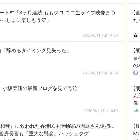
スタート!!”『3ヶ月連続 ももクロ ニコ生ライブ映像まつ
【
いっしょに楽しもう♡」
た
2020/8/11(Tu) 14:54
結「辞めるタイミング見失った」
【
目
の
に
2020/8/11(Tu) 14:54
、小坂菜緒の最新ブログを見て号泣
【
ん
像
2020/8/11(Tu) 14:51
協和音』に救われた香港民主活動家の周庭さん逮捕に
【N
官房長官も「重大な懸念」ハッシュタグ
M