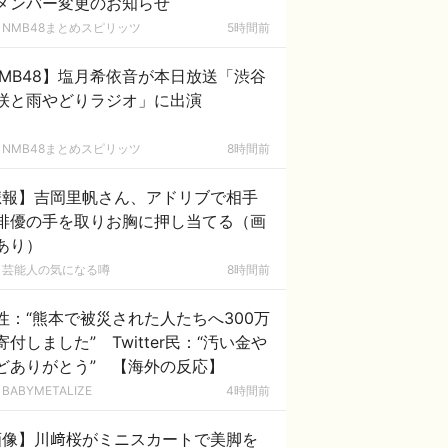
メンバー変更のお知らせ
NMB48まとめスピリッツ
5時間前
MB48】塩月希依音が本日放送「渋谷
咲と雨やどりラジオ」に出演
NMB48まとめスピリッツ
8時間前
悲報】吉岡里帆さん、アドリブで相手
俳優の手を取りお胸に押し当てる（画
あり）
芸能人の気になる噂
8時間前
性：“熊本で被災された人たちへ300万
寄付しました” Twitter民：“汚い金や
どありがとう” 【海外の反応】
BABYMETALIZE
4時間前
画像】川﨑桜がミニスカートで美脚を