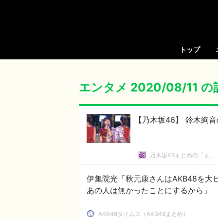
トップ
エンタメ 2020/08/11 
【乃木坂46】 鈴木絢
乃木坂46まとめの「ま」
伊集院光「秋元康さんはAKB48を
あの人は無かったことにするから」
AKB48タイムズ（AKB48まとめ）