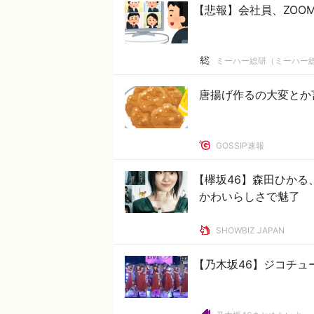
【悲報】会社員、ZOO
ミーハー総研（ミーハー
唐揚げ作るの大変とか
GOSSIP速報
【欅坂46】森田ひか
かわいらしさで魅了
SHOWBIZ JAPAN
【乃木坂46】ジコチュ