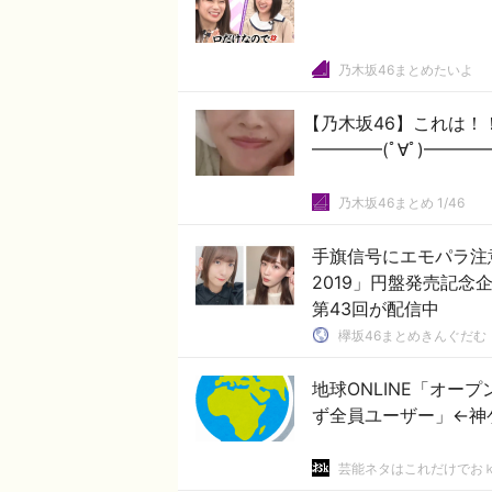
乃木坂46まとめたいよ
【乃木坂46】これは！
━━━━(ﾟ∀ﾟ)━━━
乃木坂46まとめ 1/46
手旗信号にエモパラ注
2019」円盤発売記念
第43回が配信中
欅坂46まとめきんぐだむ
地球ONLINE「オー
ず全員ユーザー」←神
芸能ネタはこれだけでお