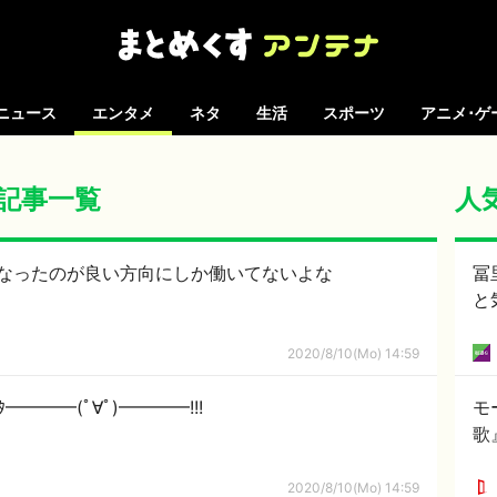
ニュース
エンタメ
ネタ
生活
スポーツ
アニメ･ゲ
 の記事一覧
人
なったのが良い方向にしか働いてないよな
冨
と
2020/8/10(Mo) 14:59
━━━━(ﾟ∀ﾟ)━━━━!!!
モ
歌
2020/8/10(Mo) 14:59