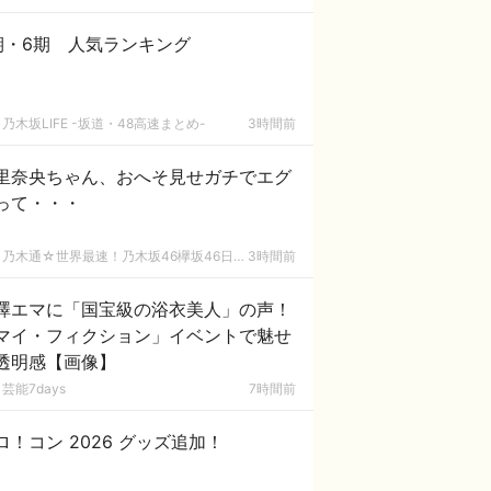
期・6期 人気ランキング
乃木坂LIFE -坂道・48高速まとめ-
3時間前
里奈央ちゃん、おへそ見せガチでエグ
って・・・
乃木通☆世界最速！乃木坂46欅坂46日向坂46速報まとめ
3時間前
澤エマに「国宝級の浴衣美人」の声！
マイ・フィクション」イベントで魅せ
透明感【画像】
芸能7days
7時間前
ロ！コン 2026 グッズ追加！