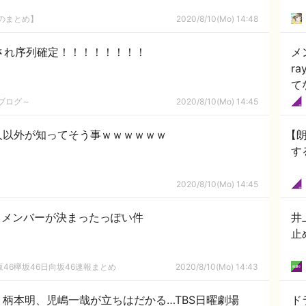
8のまとめ】
2020/8/10(Mo) 14:48
推され序列確定！！！！！！！！
メ
r
て
て
めブログ～
2020/8/10(Mo) 14:45
中
人以外が知ってそう事ｗｗｗｗｗｗ
【
す
2020/8/10(Mo) 14:45
担当メンバーが決まったっぽい件
井
止
46欅坂46日向坂46速報まとめ
2020/8/10(Mo) 14:43
柄本明、児嶋一哉が立ちはだかる…TBS日曜劇場
ド