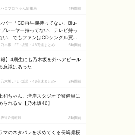
ハロプロちゃん情報局
1時間前
ンバー「CD再生機持ってない、Blu-
ayプレーヤー持ってない、テレビ持っ
ない、でもファンはCDシングル買っ
ねライブBlu-ray買ってね乃木坂工事
乃木坂LIFE -坂道・48高速まとめ-
6時間前
見てね」
朗報】4期生にも乃木坂を外へアピール
る意識はあった
乃木坂LIFE -坂道・48高速まとめ-
2時間前
上和ちゃん、湾岸スタジオで警備員に
められるｗ【乃木坂46】
坂道G情報通
3時間前
ラマのネタバレを求めてくる長嶋凛桜