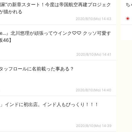
s国家”の新章スタート！今度は帝国航空再建プロジェク
ち
が描かれる
2020/8/10(Mo) 14:43
 see...』北川悠理が頑張ってウインク♡♡ クッソ可愛す
坂46】
2020/8/10(Mo) 14:41
タッフロールに名前載った事ある？
ｋ
2020/8/10(Mo) 14:40
屋」インドに初出店。インド人もびっくり！！！
2020/8/10(Mo) 14:39