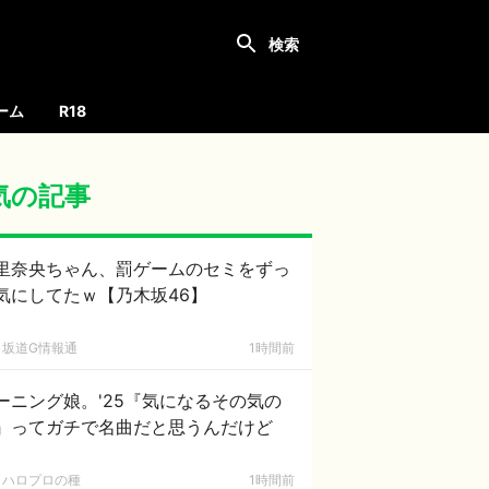
ーム
R18
気の記事
里奈央ちゃん、罰ゲームのセミをずっ
気にしてたｗ【乃木坂46】
坂道G情報通
1時間前
ーニング娘。'25『気になるその気の
』ってガチで名曲だと思うんだけど
ハロプロの種
1時間前