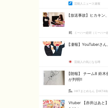
芸能人ニュース速報
【放送事故】ヒカキン
ミーハー総研（ミーハー
【凄報】YouTuber
芸能人の気になる噂
【朗報】 チーム8 鈴木
が判明‼︎
HKTまとめもん【HKT4
Vtuber 【赤井は