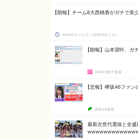
【朗報】チーム8大西桃香がガチで美少
AKB48タイムズ（AKB48まとめ）
【朗報】山本望叶、ガチ
AKB48地下速報
【悲報】欅坂46ファン
欅坂46速報
最新次世代選抜と全盛
wwwwwwwwwwww