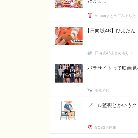
たけぇ…
Vtuberまとめてみました
【日向坂46】ひよたん
日向坂46まとめもり～
パラサイトって映画見
映画.net
プール監視とかいうク
GOSSIP速報