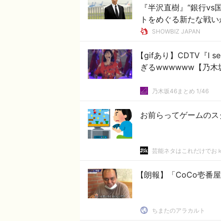
『半沢直樹』“銀行v
トをめぐる新たな戦い
SHOWBIZ JAPAN
【gifあり】CDTV『I
ぎるwwwwww【乃木
乃木坂46まとめ 1/46
お前らってゲームのス
芸能ネタはこれだけでお
【朗報】「CoCo壱番
ちまたのアラカルト