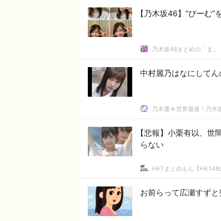
【乃木坂46】“びーむ”
乃木坂46まとめの「ま」
中村麗乃はなにしてん
乃木通☆世界最速！乃木坂
【悲報】小栗有以、世
らない
HKTまとめもん【HKT4
お前らって広瀬すずと