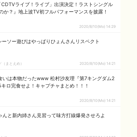
送「CDTVライブ！ライブ」出演決定！ラストシングル
のか？』地上波TV初フルパフォーマンスを披露！
2020/8/10(Mo) 14:29
のシーソー遊びはやっぱりひょんさんリスペクト
ルド（まとえめ）
2020/8/10(Mo) 14:21
食いは本物だったwww 松村沙友理『第7キングダム2
45キロ完食せよ！キャプチャまとめ！！！
2020/8/10(Mo) 14:21
ゃんと新内姉さん見習って味方打線爆発させろよ