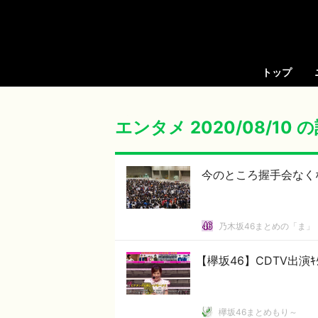
トップ
エンタメ 2020/08/10
今のところ握手会なく
乃木坂46まとめの「ま」
【欅坂46】CDTV出演ｷﾀ
欅坂46まとめもり～