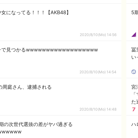
女になってる！！！【AKB48】
5
2020/8/10(Mo) 14:56
で見つかるwwwwwwwwwwwwwwwwww
冨
い
2020/8/10(Mo) 14:54
の周庭さん、逮捕される
宮
「
た
2020/8/10(Mo) 14:48
期の次世代選抜の差がヤバ過ぎる
ハ
wwwwww