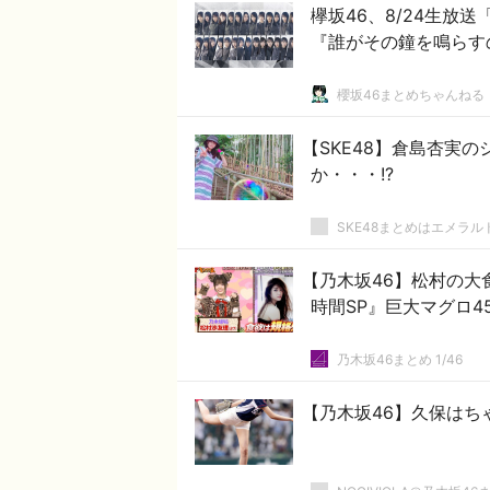
欅坂46、8/24生放
『誰がその鐘を鳴らす
櫻坂46まとめちゃんねる
【SKE48】倉島杏実
か・・・!?
SKE48まとめはエメラ
【乃木坂46】松村の大
時間SP』巨大マグロ
乃木坂46まとめ 1/46
【乃木坂46】久保はち