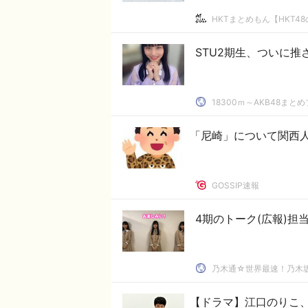
HKTまとめもん【HKT4
STU2期生、ついに
18300ｍ～AKB48まと
「尼崎」について関西
GOSSIP速報
4期のトーク(広報)
乃木通☆世界最速！乃木坂
【ドラマ】江口のりこ、