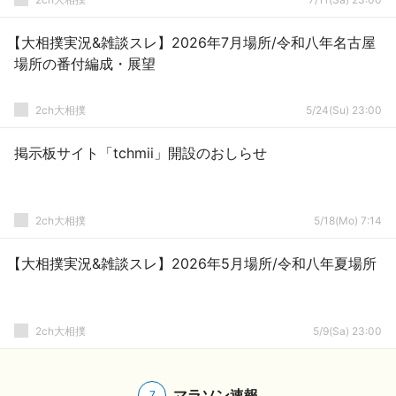
【大相撲実況&雑談スレ】2026年7月場所/令和八年名古屋
場所の番付編成・展望
2ch大相撲
5/24(Su) 23:00
掲示板サイト「tchmii」開設のおしらせ
2ch大相撲
5/18(Mo) 7:14
【大相撲実況&雑談スレ】2026年5月場所/令和八年夏場所
2ch大相撲
5/9(Sa) 23:00
マラソン速報
7