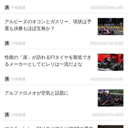
F1情報通
2023/3/22(We) 3:00
アルピーヌのオコンとガスリー、現状は予
選も決勝もほぼ互角か？
F1情報通
2023/3/21(Tu) 21:00
性能の「崖」が訪れるF1タイヤを製造でき
るメーカーとしてピレリは一流だよな
F1情報通
2023/3/21(Tu) 11:00
アルファロメオが空気と話題に
F1情報通
2023/3/21(Tu) 8:00