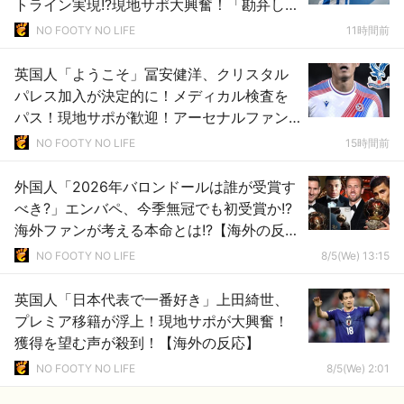
トライン実現!?現地サポ大興奮！「勘弁して
くれ」と危惧される懸念点とは!?【海外の反
NO FOOTY NO LIFE
11時間前
応】
英国人「ようこそ」冨安健洋、クリスタル
パレス加入が決定的に！メディカル検査を
パス！現地サポが歓迎！アーセナルファン
も祝福！【海外の反応】
NO FOOTY NO LIFE
15時間前
外国人「2026年バロンドールは誰が受賞す
べき?」エンバペ、今季無冠でも初受賞か!?
海外ファンが考える本命とは!?【海外の反
応】
NO FOOTY NO LIFE
8/5(We) 13:15
英国人「日本代表で一番好き」上田綺世、
プレミア移籍が浮上！現地サポが大興奮！
獲得を望む声が殺到！【海外の反応】
NO FOOTY NO LIFE
8/5(We) 2:01