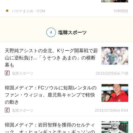
バスケまとめ・COM
10時間前
塩韓スポーツ
4
天野純アシストの全北、Kリーグ開幕戦で蔚
山に逆転負け…「うそつき あまの」の横断
幕も
塩韓スポーツ
2023/2/25(Sa) 7:58
韓国メディア：FCソウルに短期レンタルの
ファン・ウィジョ、鹿児島キャンプで軽快
の動き
塩韓スポーツ
2023/2/13(Mo) 9:54
韓国メディア：岩田智輝を獲得のセルティ
ック、オ・ヒョンギュとチョ・ギュソンの