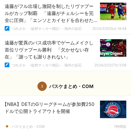
遠藤がフル出場し激闘を制したリヴァプー
ルがカップ制覇 「遠藤がチェルシーを完
全に圧倒」「エンソとカイセドを合わせた
よりも上」
つれさか -徒然サッカー雑記- - 海外の反応
2024/2/25(Su) 18:48
遠藤が驚異のパス成功率でゲームメイクし
首位リヴァプール勝利 「欠かせない存
在」「謝っても謝りきれない」
つれさか -徒然サッカー雑記- - 海外の反応
2024/2/22(Th) 5:58
バスケまとめ・COM
3
【NBA】DETのGリーグチームが参加費250
ドルで公開トライアウトを開催
バスケまとめ・COM
1時間前