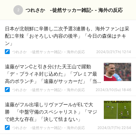
つれさか -徒然サッカー雑記- - 海外の反応
2
日本が北朝鮮に辛勝し二次予選3連勝も、海外ファンは采
配に辛辣「おそろしい内容の後半」「今日の森保はチキ
ン」
つれさか -徒然サッカー雑記- - 海外の反応
2024/3/21(Th) 12:14
遠藤がマンCと引き分けた天王山で躍動
「デ・ブライネ封じ込めた」「プレミア最
高のボランチ」「遠藤がサッカーだ」「当
然ながらサポに愛されている」
つれさか -徒然サッカー雑記- - 海外の反応
2024/3/10(Su) 18:46
遠藤がフル出場しリヴァプールがELで大
勝 「中盤守備のスペシャリスト」「マジ
で絶大な存在」「決して怯まない」
つれさか -徒然サッカー雑記- - 海外の反応
2024/3/7(Th) 22:54