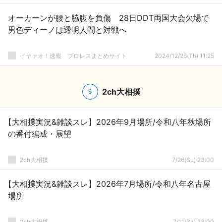
オーカーンが腰と脇腹を負傷 28日DDT両国大会欠場で
男色ディーノは透明人間と対戦へ
イヤァオ！速報 プロレスまとめサイト
2024/12/26(Th) 11:25
2ch大相撲
6
【大相撲実況&雑談スレ】2026年9月場所/令和八年秋場所
の番付編成・展望
2ch大相撲
7/26(Su) 23:00
【大相撲実況&雑談スレ】2026年7月場所/令和八年名古屋
場所
2ch大相撲
7/11(Sa) 23:00