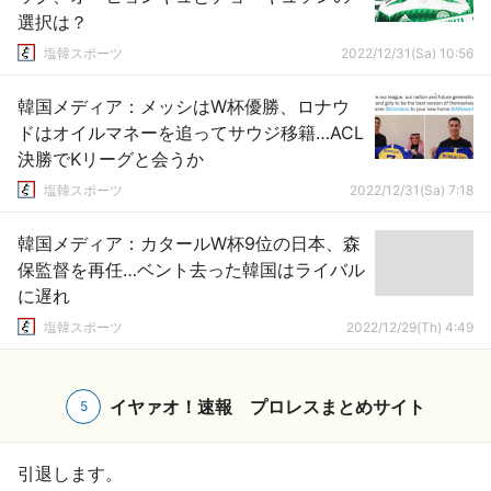
選択は？
塩韓スポーツ
2022/12/31(Sa) 10:56
韓国メディア：メッシはW杯優勝、ロナウ
ドはオイルマネーを追ってサウジ移籍…ACL
決勝でKリーグと会うか
塩韓スポーツ
2022/12/31(Sa) 7:18
韓国メディア：カタールW杯9位の日本、森
保監督を再任…ベント去った韓国はライバル
に遅れ
塩韓スポーツ
2022/12/29(Th) 4:49
イヤァオ！速報 プロレスまとめサイト
5
引退します。