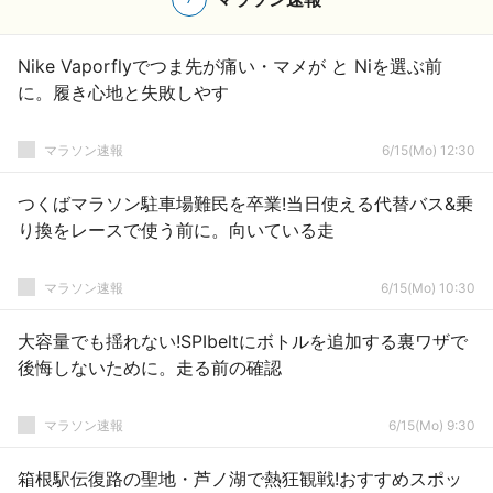
Nike Vaporflyでつま先が痛い・マメが と Niを選ぶ前
に。履き心地と失敗しやす
マラソン速報
6/15(Mo) 12:30
つくばマラソン駐車場難民を卒業!当日使える代替バス&乗
り換をレースで使う前に。向いている走
マラソン速報
6/15(Mo) 10:30
大容量でも揺れない!SPIbeltにボトルを追加する裏ワザで
後悔しないために。走る前の確認
マラソン速報
6/15(Mo) 9:30
箱根駅伝復路の聖地・芦ノ湖で熱狂観戦!おすすめスポッ