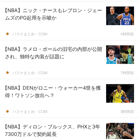
【NBA】ニック・ナースもレブロン・ジェー
ムズのPG起用を示唆か
バスケまとめ・COM
4時間前
【NBA】ラメロ・ボールの旧宅の内部が公開
され、独特な内装が話題に
バスケまとめ・COM
7時間前
【NBA】DENがロニー・ウォーカー4世を獲
得！ワトソン放出へ？
バスケまとめ・COM
8時間前
【NBA】ディロン・ブルックス、PHXと3年
7300万ドルで契約延長