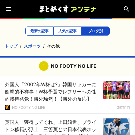
最新の記事
人気の記事
ブログ別
トップ
スポーツ
その他
NO FOOTY NO LIFE
1
外国人「2002年W杯は?」韓国サッカーに
衝撃的不祥事！W杯予選でレフリーへの性
的接待発覚！海外騒然！【海外の反応】
NO FOOTY NO LIFE
3時間前
英国人「獲得してくれ」上田綺世、ブライ
トン移籍が浮上！三笘薫との日本代表ホッ