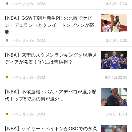
バスケまとめ・COM
8/5(We) 7:30
【NBA】GSW王朝と新生PHIの比較でケビ
ン・デュラントとクレイ・トンプソンが応
酬
バスケまとめ・COM
8/5(We) 3:20
【NBA】来季のスタメンランキングを現地メ
ディアが発表！1位には皆納得？
バスケまとめ・COM
8/4(Tu) 22:39
【NBA】不敬速報 : バム・アデバヨが選ぶ歴
代トップ5であの男が選外…
バスケまとめ・COM
8/4(Tu) 15:31
【NBA】ゲイリー・ペイトンがOKCでの永久