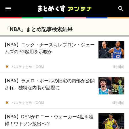
「NBA」まとめ記事検索結果
【NBA】ニック・ナースもレブロン・ジェー
ムズのPG起用を示唆か
バスケまとめ・COM
1時間前
【NBA】ラメロ・ボールの旧宅の内部が公開
され、独特な内装が話題に
バスケまとめ・COM
4時間前
【NBA】DENがロニー・ウォーカー4世を獲
得！ワトソン放出へ？