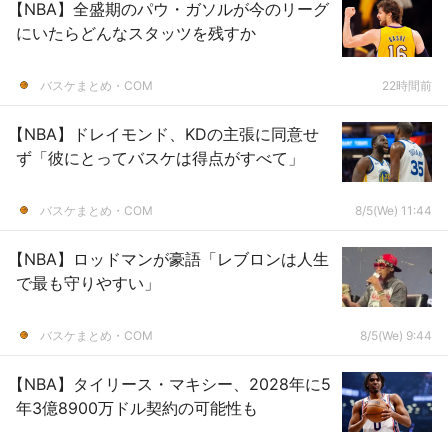
【NBA】全盛期のパウ・ガソルが今のリーグ
にいたらどんなスタッツを残すか
バスケまとめ・COM
22時間前
【NBA】ドレイモンド、KDの主張に同意せ
ず「彼にとってバスケは得点がすべて」
バスケまとめ・COM
8/5(We) 11:44
【NBA】ロッドマンが豪語「レブロンは人生
で最も守りやすい」
バスケまとめ・COM
8/5(We) 9:44
【NBA】タイリース・マキシー、2028年に5
年3億8900万ドル契約の可能性も