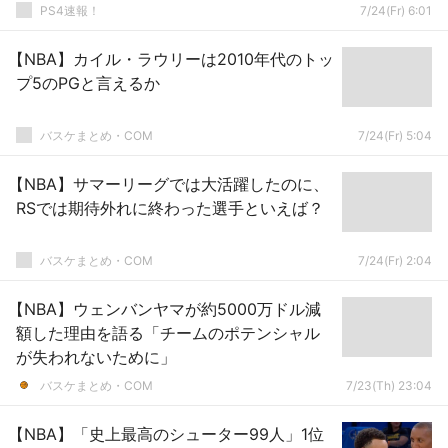
PS4速報！
7/24(Fr) 6:01
【NBA】カイル・ラウリーは2010年代のトッ
プ5のPGと言えるか
バスケまとめ・COM
7/24(Fr) 5:04
【NBA】サマーリーグでは大活躍したのに、
RSでは期待外れに終わった選手といえば？
バスケまとめ・COM
7/24(Fr) 2:04
【NBA】ウェンバンヤマが約5000万ドル減
額した理由を語る「チームのポテンシャル
が失われないために」
バスケまとめ・COM
7/23(Th) 23:04
【NBA】「史上最高のシューター99人」1位