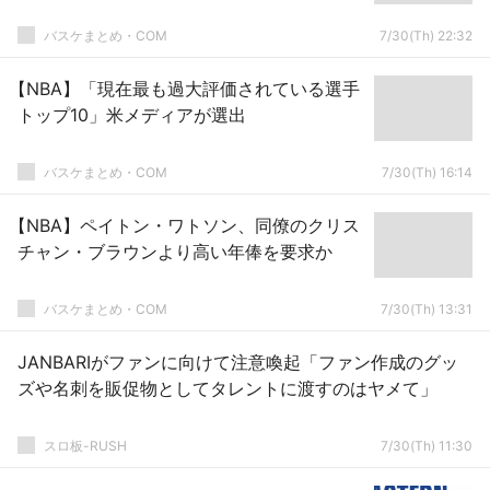
バスケまとめ・COM
7/30(Th) 22:32
【NBA】「現在最も過大評価されている選手
トップ10」米メディアが選出
バスケまとめ・COM
7/30(Th) 16:14
【NBA】ペイトン・ワトソン、同僚のクリス
チャン・ブラウンより高い年俸を要求か
バスケまとめ・COM
7/30(Th) 13:31
JANBARIがファンに向けて注意喚起「ファン作成のグッ
ズや名刺を販促物としてタレントに渡すのはヤメて」
スロ板-RUSH
7/30(Th) 11:30