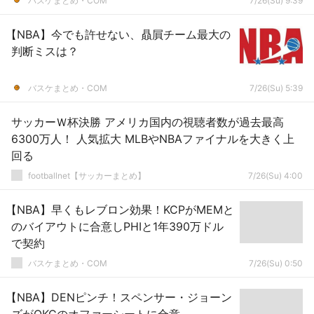
バスケまとめ・COM
7/26(Su) 9:39
【NBA】今でも許せない、贔屓チーム最大の
判断ミスは？
バスケまとめ・COM
7/26(Su) 5:39
サッカーＷ杯決勝 アメリカ国内の視聴者数が過去最高
6300万人！ 人気拡大 MLBやNBAファイナルを大きく上
回る
footballnet【サッカーまとめ】
7/26(Su) 4:00
【NBA】早くもレブロン効果！KCPがMEMと
のバイアウトに合意しPHIと1年390万ドル
で契約
バスケまとめ・COM
7/26(Su) 0:50
【NBA】DENピンチ！スペンサー・ジョーン