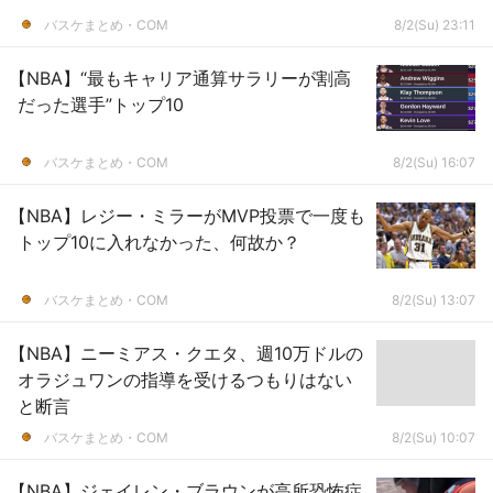
バスケまとめ・COM
8/2(Su) 23:11
【NBA】“最もキャリア通算サラリーが割高
だった選手”トップ10
バスケまとめ・COM
8/2(Su) 16:07
【NBA】レジー・ミラーがMVP投票で一度も
トップ10に入れなかった、何故か？
バスケまとめ・COM
8/2(Su) 13:07
【NBA】ニーミアス・クエタ、週10万ドルの
オラジュワンの指導を受けるつもりはない
と断言
バスケまとめ・COM
8/2(Su) 10:07
【NBA】ジェイレン・ブラウンが高所恐怖症