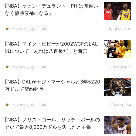
【NBA】ケビン・デュラント「PHIは間違い
なく優勝候補になる」
バスケまとめ・COM
8/3(Mo) 7:09
【NBA】マイク・ビビーが2002WCFのLAL
戦について「あれは八百長だ」と断言
バスケまとめ・COM
8/3(Mo) 4:12
【NBA】DALがナジ・マーシャルと3年5220
万ドルで契約延長
バスケまとめ・COM
8/3(Mo) 1:54
【NBA】ノリス・コール、リッチ・ポールの
せいで最大8,000万ドルを逃したと主張