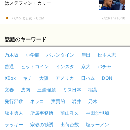
はステフィン・カリー
バスケまとめ・COM
7/23(Th) 16:10
話題のキーワード
乃木坂
小学館
バレンタイン
岸田
松本人志
普通
ビットコイン
インスタ
京大
バチャ
XBox
キチ
大阪
アメリカ
日ハム
DQN
文春
皮肉
三浦瑠麗
ミス日本
稲葉
発行部数
ネッコ
実質的
岩井
乃木
坂本勇人
所属事務所
前山剛久
神田沙也加
ラッキー
宗教の勧誘
出荷台数
塩ラーメン