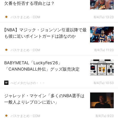
欠番を拒否する理由とは？
バスケまとめ・COM
8/4(Tu) 13:23
【NBA】マジック・ジョンソン引退以降で最
も彼に近いポイントガードは誰なのか
バスケまとめ・COM
8/4(Tu) 11:23
BABYMETAL「LuckyFes’26」
「CANNONBALL外伝」グッズ販売決定
べビメタだらけの・・・
8/4(Tu) 10:53
ジャレッド・マケイン「多くのNBA選手は
一般人よりレブロンに近い」
バスケまとめ・COM
8/4(Tu) 9:23