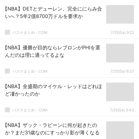
【NBA】DETとデューレン、完全ににらみ合
いへ？5年2億8700万ドルを要求か
バスケまとめ・COM
7/25(Sa) 9:22
【NBA】優勝が目的ならレブロンがPHIを選
んだのは理に適ってるよな
バスケまとめ・COM
7/25(Sa) 6:37
【NBA】全盛期のマイケル・レッドはどれほ
ど凄かったのか
バスケまとめ・COM
7/25(Sa) 3:43
【NBA】ザック・ラビーンに何が起きたの
か？まだ31歳なのにすっかり影が薄くなる