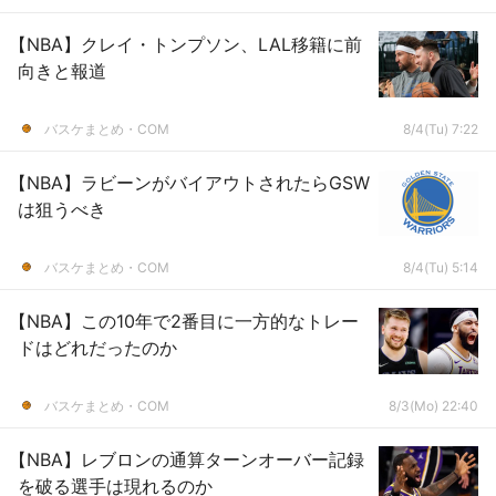
【NBA】クレイ・トンプソン、LAL移籍に前
向きと報道
バスケまとめ・COM
8/4(Tu) 7:22
【NBA】ラビーンがバイアウトされたらGSW
は狙うべき
バスケまとめ・COM
8/4(Tu) 5:14
【NBA】この10年で2番目に一方的なトレー
ドはどれだったのか
バスケまとめ・COM
8/3(Mo) 22:40
【NBA】レブロンの通算ターンオーバー記録
を破る選手は現れるのか