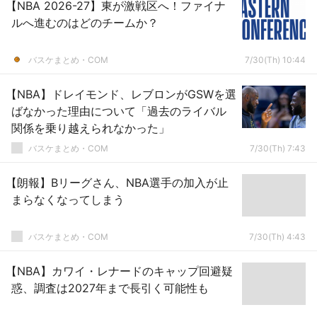
【NBA 2026-27】東が激戦区へ！ファイナ
ルへ進むのはどのチームか？
バスケまとめ・COM
7/30(Th) 10:44
【NBA】ドレイモンド、レブロンがGSWを選
ばなかった理由について「過去のライバル
関係を乗り越えられなかった」
バスケまとめ・COM
7/30(Th) 7:43
【朗報】Bリーグさん、NBA選手の加入が止
まらなくなってしまう
バスケまとめ・COM
7/30(Th) 4:43
【NBA】カワイ・レナードのキャップ回避疑
惑、調査は2027年まで長引く可能性も