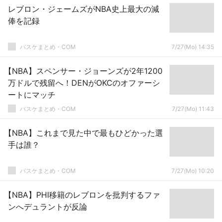
レブロン・ジェームズがNBA史上最大の減
俸を記録
バスケまとめ・COM
7/27(Mo) 14:35
【NBA】スペンサー・ジョーンズが2年1200
万ドルで残留へ！DENがOKCのオファーシ
ートにマッチ
バスケまとめ・COM
7/27(Mo) 11:43
【NBA】これまで見た中で最もひどかった選
手は誰？
バスケまとめ・COM
7/27(Mo) 10:20
【NBA】PHI移籍のレブロンを批判するファ
ンへデュラントが反論