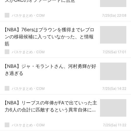
ズがOKCのオファーシートに合意
バスケまとめ・COM
7/25(Sa) 22:08
【NBA】76ersはブラウンを獲得までレブロ
ンの移籍候補に入っていなかった、と情報
筋
バスケまとめ・COM
7/25(Sa) 17:01
【NBA】ジャ・モラントさん、河村勇輝が好
き過ぎる
バスケまとめ・COM
7/25(Sa) 14:22
【NBA】リーブスの年俸がFAで出ていった主
力6人の合計に匹敵するという異常自体に…
バスケまとめ・COM
7/25(Sa) 11:22