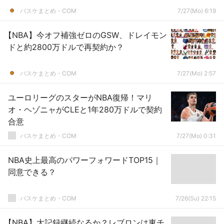
バスケまとめ・COM
7/27(Mo) 6:19
【NBA】今オフ補強ゼロのGSW、ドレイモン
ドと約2800万ドルで再契約か？
バスケまとめ・COM
7/27(Mo) 2:57
ユーロリーグのスターがNBA復帰！マリ
オ・ヘゾニャがCLEと1年280万ドルで契約
合意
バスケまとめ・COM
7/27(Mo) 0:31
NBA史上最高のパワーフォワードTOP15｜
同意できる？
バスケまとめ・COM
7/26(Su) 22:15
【NBA】大記録継続なるか？レブロンは東チ