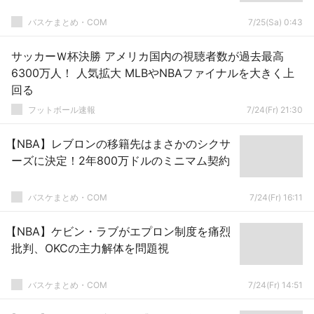
バスケまとめ・COM
7/25(Sa) 0:43
サッカーＷ杯決勝 アメリカ国内の視聴者数が過去最高
6300万人！ 人気拡大 MLBやNBAファイナルを大きく上
回る
フットボール速報
7/24(Fr) 21:30
【NBA】レブロンの移籍先はまさかのシクサ
ーズに決定！2年800万ドルのミニマム契約
バスケまとめ・COM
7/24(Fr) 16:11
【NBA】ケビン・ラブがエプロン制度を痛烈
批判、OKCの主力解体を問題視
バスケまとめ・COM
7/24(Fr) 14:51