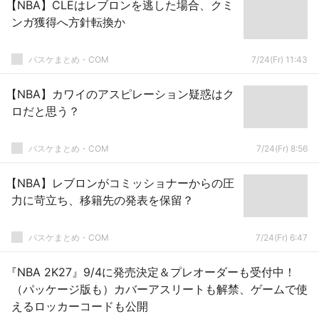
【NBA】CLEはレブロンを逃した場合、クミ
ンガ獲得へ方針転換か
バスケまとめ・COM
7/24(Fr) 11:43
【NBA】カワイのアスピレーション疑惑はク
ロだと思う？
バスケまとめ・COM
7/24(Fr) 8:56
【NBA】レブロンがコミッショナーからの圧
力に苛立ち、移籍先の発表を保留？
バスケまとめ・COM
7/24(Fr) 6:47
『NBA 2K27』9/4に発売決定＆プレオーダーも受付中！
（パッケージ版も）カバーアスリートも解禁、ゲームで使
えるロッカーコードも公開