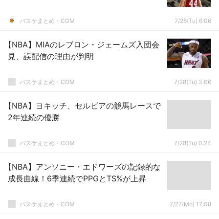
バスケまとめ・COM
7/28(Tu) 6:06
【NBA】MIAのレブロン・ジェームズ入団会
見、誤配信の理由が判明
バスケまとめ・COM
7/28(Tu) 3:06
【NBA】ヨキッチ、セルビアの競馬レースで
2年連続の優勝
バスケまとめ・COM
7/28(Tu) 0:24
【NBA】アンソニー・エドワーズの記録的な
成長曲線！6季連続でPPGとTS%が上昇
バスケまとめ・COM
7/27(Mo) 17:08