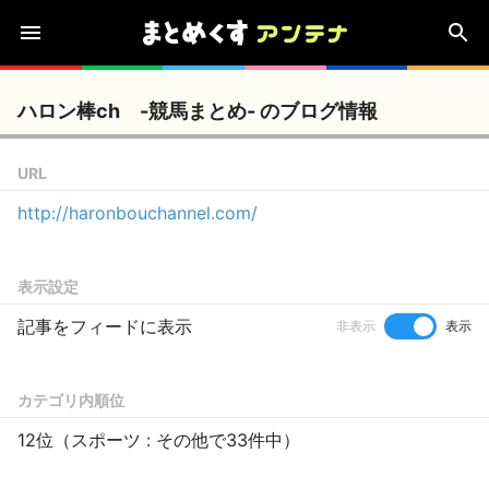
ハロン棒ch -競馬まとめ- のブログ情報
URL
http://haronbouchannel.com/
表示設定
記事をフィードに表示
非表示
表示
カテゴリ内順位
12位（スポーツ : その他で33件中）