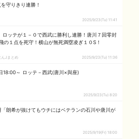
点を守りきり連勝！
2025/9/23(Tu) 11:41
戦】ロッテが１－０で西武に勝利し連勝！唐川７回零封
飛の１点を死守！横山が無死満塁凌ぎ１０S！
なんJまとめ
2025/9/23(Tu) 11:36
18:00～ ロッテ－西武(唐川×與座)
2025/9/23(Tu) 8:20
樹「朗希が抜けてもウチにはベテランの石川や唐川が
2025/9/19(Fr) 18:00