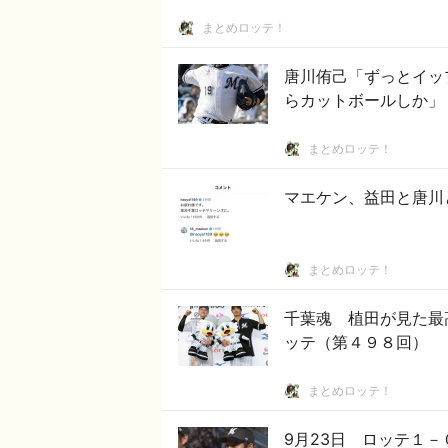
まとめロッテ！
唐川侑己「ずっとイッ
らカットボールしか」
まとめロッテ！
マエケン、益田と唐川
まとめロッテ！
千葉魂 植田が見た最
ッテ（第４９８回）
まとめロッテ！
9月23日 ロッテ１