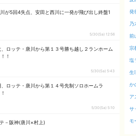
発
唐川が5回4失点、安田と西川に一発が飛び出し終盤1
乃
5/30(Sa) 12:56
前
宗
太、ロッテ・唐川から第１３号勝ち越し２ランホーム
！！！
塩
5/30(Sa) 5:43
生
か
明、ロッテ・唐川から第１４号先制ソロホームラ
！！
ア
5/30(Sa) 5:10
サ
モ
ッテ－阪神(唐川×村上)