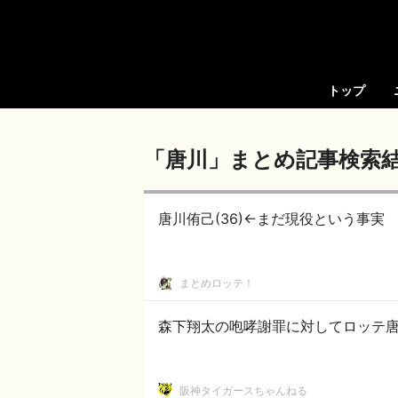
トップ
「唐川」まとめ記事検索
唐川侑己(36)←まだ現役という事実
まとめロッテ！
森下翔太の咆哮謝罪に対してロッテ
阪神タイガースちゃんねる