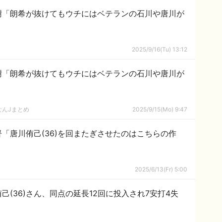
樹「朗希が抜けてもウチにはベテランの石川や唐川が
2025/9/16(Tu) 13:12
樹「朗希が抜けてもウチにはベテランの石川や唐川が
なんJまとめ
2025/9/15(Mo) 9:47
「唐川侑己(36)を回またぎさせたのはこちらの作
2025/6/13(Fr) 5:00
己(36)さん、同点の延長12回に投入され7安打4失