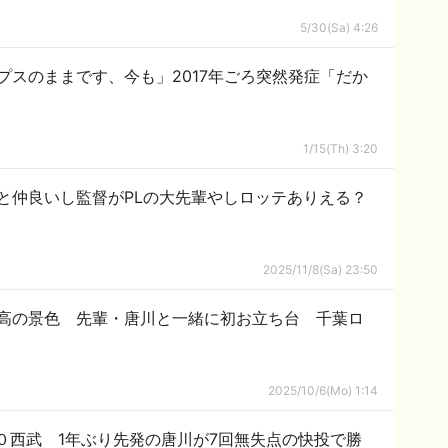
5/30(Sa) 4:26
プスのままです、今も」2017年ごろ突然発症「だか
1/15(Th) 3:20
と仲良いし監督がPLの大先輩やしロッテありえる？
2025/11/8(Sa) 23:50
高の景色 先輩・唐川と一緒に初お立ち台 千葉ロ
2025/10/6(Mo) 1:14
－０西武 1年ぶり先発の唐川が7回無失点の快投で勝