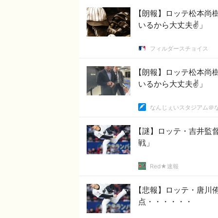
【朗報】ロッテ松本尚
いるから大丈夫✌」
フィルダースチョイス
【朗報】ロッテ松本尚
いるから大丈夫✌」
なんじぇいスタジアム＠
【謎】ロッテ・吉井監督
戦」
Red★速報
【悲報】ロッテ・唐川侑
点・・・・・・