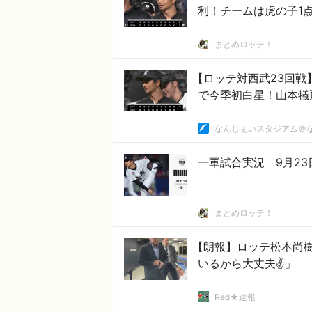
利！チームは虎の子1
まとめロッテ！
【ロッテ対西武23回
で今季初白星！山本犠
なんじぇいスタジアム＠
一軍試合実況 9月23日
まとめロッテ！
【朗報】ロッテ松本尚
いるから大丈夫✌」
Red★速報