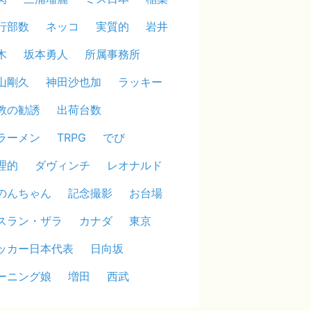
行部数
ネッコ
実質的
岩井
木
坂本勇人
所属事務所
山剛久
神田沙也加
ラッキー
教の勧誘
出荷台数
ラーメン
TRPG
でび
理的
ダヴィンチ
レオナルド
のんちゃん
記念撮影
お台場
スラン・ザラ
カナダ
東京
ッカー日本代表
日向坂
ーニング娘
増田
西武