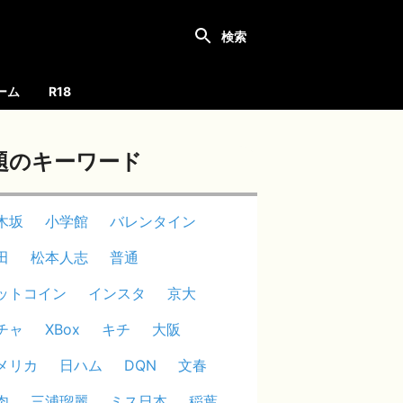
ーム
R18
題のキーワード
木坂
小学館
バレンタイン
田
松本人志
普通
ットコイン
インスタ
京大
チャ
XBox
キチ
大阪
メリカ
日ハム
DQN
文春
肉
三浦瑠麗
ミス日本
稲葉