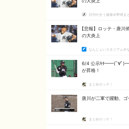
の大炎上
日刊やきう速報＠野球ま
【悲報】ロッテ・唐川侑
の大炎上
なんじぇいスタジアム＠
6/4 公示ｷﾀ━━(ﾟ
が昇格！
まとめロッテ！
唐川が二軍で躍動、ゴ
まとめロッテ！