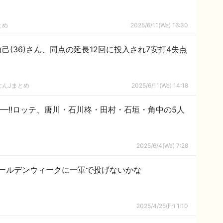
とめ
2025/6/11(We) 16:30
己(36)さん、同点の延長12回に投入され7安打4失点
なんJまとめ
2025/6/11(We) 14:18
∀ﾟ)━━!!ロッテ、唐川・石川柊・田村・石垣・角中の5人
2025/6/4(We) 7:28
ールデンウィークに一軍で投げないかな
2025/4/25(Fr) 1:10