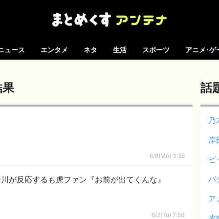
ニュース
エンタメ
ネタ
生活
スポーツ
アニメ･ゲ
結果
話
乃
岸
6/8(Mo) 3:26
ビ
バ
唐川が反応するも虎ファン『お前が出てくんな』
ア
6/2(Tu) 7:50
皮