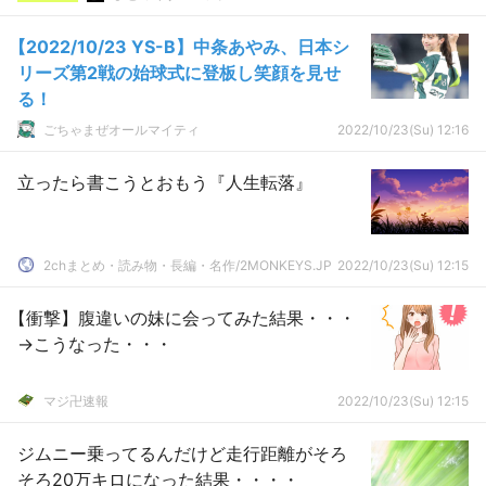
【2022/10/23 YS-B】中条あやみ、日本シ
リーズ第2戦の始球式に登板し笑顔を見せ
る！
ごちゃまぜオールマイティ
2022/10/23(Su) 12:16
立ったら書こうとおもう『人生転落』
2chまとめ・読み物・長編・名作/2MONKEYS.JP
2022/10/23(Su) 12:15
【衝撃】腹違いの妹に会ってみた結果・・・
→こうなった・・・
マジ卍速報
2022/10/23(Su) 12:15
ジムニー乗ってるんだけど走行距離がそろ
そろ20万キロになった結果・・・・