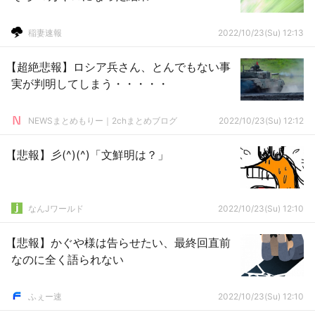
稲妻速報
2022/10/23(Su) 12:13
【超絶悲報】ロシア兵さん、とんでもない事
実が判明してしまう・・・・・
NEWSまとめもりー｜2chまとめブログ
2022/10/23(Su) 12:12
【悲報】彡(^)(^)「文鮮明は？」
なんJワールド
2022/10/23(Su) 12:10
【悲報】かぐや様は告らせたい、最終回直前
なのに全く語られない
ふぇー速
2022/10/23(Su) 12:10