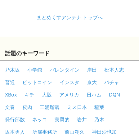
まとめくすアンテナ トップへ
話題のキーワード
乃木坂
小学館
バレンタイン
岸田
松本人志
普通
ビットコイン
インスタ
京大
バチャ
XBox
キチ
大阪
アメリカ
日ハム
DQN
文春
皮肉
三浦瑠麗
ミス日本
稲葉
発行部数
ネッコ
実質的
岩井
乃木
坂本勇人
所属事務所
前山剛久
神田沙也加