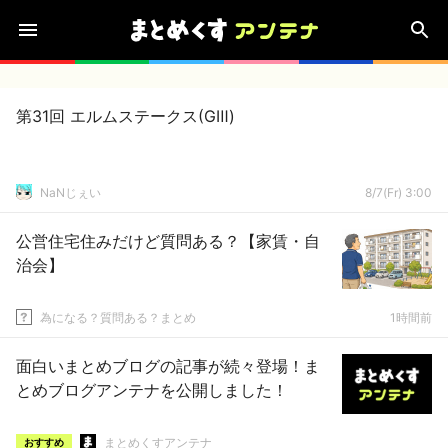
第31回 エルムステークス(GⅢ)
NaNじぇい
8/7(Fr) 3:00
公営住宅住みだけど質問ある？【家賃・自
治会】
為になる？質問ある？まとめ
1時間前
面白いまとめブログの記事が続々登場！ま
とめブログアンテナを公開しました！
まとめくすアンテナ
おすすめ