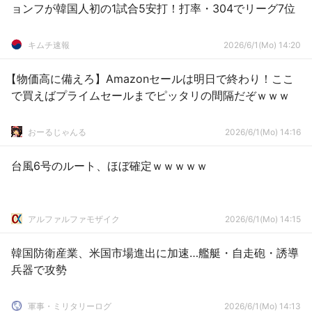
ョンフが韓国人初の1試合5安打！打率・304でリーグ7位
キムチ速報
2026/6/1(Mo) 14:20
【物価高に備えろ】Amazonセールは明日で終わり！ここ
で買えばプライムセールまでピッタリの間隔だぞｗｗｗ
おーるじゃんる
2026/6/1(Mo) 14:16
台風6号のルート、ほぼ確定ｗｗｗｗｗ
アルファルファモザイク
2026/6/1(Mo) 14:15
韓国防衛産業、米国市場進出に加速…艦艇・自走砲・誘導
兵器で攻勢
軍事・ミリタリーログ
2026/6/1(Mo) 14:13