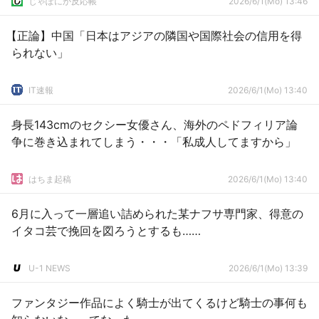
じゃぽにか反応帳
2026/6/1(Mo) 13:46
【正論】中国「日本はアジアの隣国や国際社会の信用を得
られない」
IT速報
2026/6/1(Mo) 13:40
身長143cmのセクシー女優さん、海外のペドフィリア論
争に巻き込まれてしまう・・・「私成人してますから」
はちま起稿
2026/6/1(Mo) 13:40
6月に入って一層追い詰められた某ナフサ専門家、得意の
イタコ芸で挽回を図ろうとするも……
U-1 NEWS
2026/6/1(Mo) 13:39
ファンタジー作品によく騎士が出てくるけど騎士の事何も