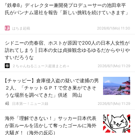
『鉄拳8』ディレクター兼開発プロデューサーの池田幸平
氏がバンナム退社を報告「新しい挑戦を続けていきます」
はちま起稿
2026/6/1(Mo) 11:30
シドニーの売春宿、ホストが原因で200人の日本人女性が
訪れてしまう | 日本の女は貞操観念ゆるゆるだからやりや
すいだろうな
２ちゃんねるニュース超速まとめ＋
2026/6/1(Mo) 11:29
【チャッピー】倉庫侵入盗の疑いで逮捕の男
２人、「チャットＧＰＴで空き巣ができそ
うな場所を調べてきた」供述 岡山
日本第一！ニュース録
2026/6/1(Mo) 11:29
海外「理解できない！」サッカー日本代表
が新ルールを活かして奪ったゴールに海外
大騒ぎ！（海外の反応）