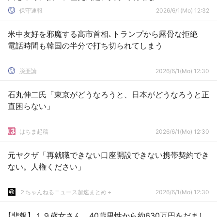
態度で応じる用意はあるか？」
保守速報
2026/6/1(Mo) 12:32
米中友好を邪魔する高市首相､トランプから露骨な拒絶
電話時間も韓国の半分で打ち切られてしまう
脱亜論
2026/6/1(Mo) 12:30
石丸伸二氏「東京がどうなろうと、日本がどうなろうと正
直困らない」
はちま起稿
2026/6/1(Mo) 12:30
元ヤクザ「再就職できない口座開設できない携帯契約でき
ない。人権ください」
２ちゃんねるニュース超速まとめ＋
2026/6/1(Mo) 12:30
【悲報】１９歳女さん、40歳男性から約630万円をだまし