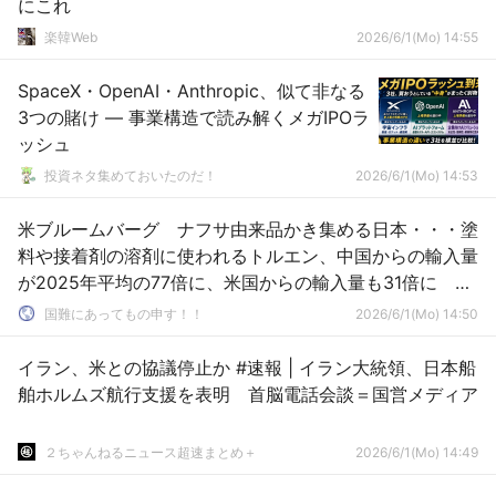
にこれ
楽韓Web
2026/6/1(Mo) 14:55
SpaceX・OpenAI・Anthropic、似て非なる
3つの賭け ― 事業構造で読み解くメガIPOラ
ッシュ
投資ネタ集めておいたのだ！
2026/6/1(Mo) 14:53
米ブルームバーグ ナフサ由来品かき集める日本・・・塗
料や接着剤の溶剤に使われるトルエン、中国からの輸入量
が2025年平均の77倍に、米国からの輸入量も31倍に
6/1
国難にあってもの申す！！
2026/6/1(Mo) 14:50
イラン、米との協議停止か #速報 | イラン大統領、日本船
舶ホルムズ航行支援を表明 首脳電話会談＝国営メディア
２ちゃんねるニュース超速まとめ＋
2026/6/1(Mo) 14:49