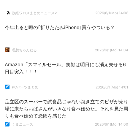
政経ワロスまとめニュース♪
2026/6/1(Mo) 14:08
今年出ると噂の｢折りたたみiPhone｣買うやついる？
理想ちゃんねる
2026/6/1(Mo) 14:04
Amazon「スマイルセール」笑顔は明日にも消え失せる6
日目突入！！！
PCパーツまとめ
2026/6/1(Mo) 14:01
足立区のスーパーで試食品じゃない焼き立てのピザが売り
場に来たらおばさんがいきなり食べ始めた。それを見た周
りも食べ始めて恐怖を感じた
くまニュース
2026/6/1(Mo) 14:00