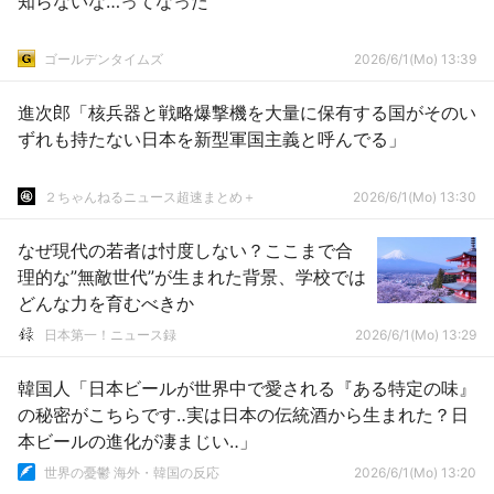
知らないな…ってなった
ゴールデンタイムズ
2026/6/1(Mo) 13:39
進次郎「核兵器と戦略爆撃機を大量に保有する国がそのい
ずれも持たない日本を新型軍国主義と呼んでる」
２ちゃんねるニュース超速まとめ＋
2026/6/1(Mo) 13:30
なぜ現代の若者は忖度しない？ここまで合
理的な”無敵世代”が生まれた背景、学校では
どんな力を育むべきか
日本第一！ニュース録
2026/6/1(Mo) 13:29
韓国人「日本ビールが世界中で愛される『ある特定の味』
の秘密がこちらです‥実は日本の伝統酒から生まれた？日
本ビールの進化が凄まじい‥」
世界の憂鬱 海外・韓国の反応
2026/6/1(Mo) 13:20