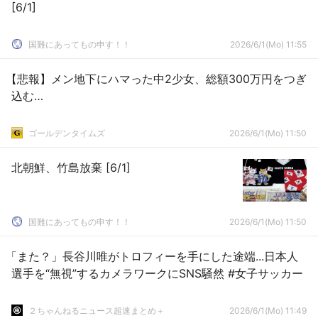
[6/1]
国難にあってもの申す！！
2026/6/1(Mo) 11:55
【悲報】メン地下にハマった中2少女、総額300万円をつぎ
込む…
ゴールデンタイムズ
2026/6/1(Mo) 11:50
北朝鮮、竹島放棄 [6/1]
国難にあってもの申す！！
2026/6/1(Mo) 11:50
「また？」長谷川唯がトロフィーを手にした途端...日本人
選手を“無視”するカメラワークにSNS騒然 #女子サッカー
２ちゃんねるニュース超速まとめ＋
2026/6/1(Mo) 11:49