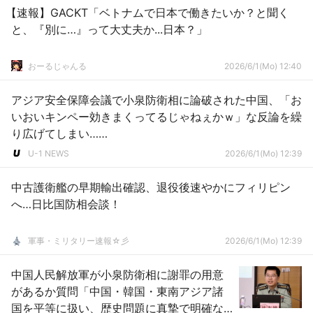
【速報】GACKT「ベトナムで日本で働きたいか？と聞く
と、『別に…』って大丈夫か...日本？」
おーるじゃんる
2026/6/1(Mo) 12:40
アジア安全保障会議で小泉防衛相に論破された中国、「お
いおいキンペー効きまくってるじゃねぇかｗ」な反論を繰
り広げてしまい……
U-1 NEWS
2026/6/1(Mo) 12:39
中古護衛艦の早期輸出確認、退役後速やかにフィリピン
へ…日比国防相会談！
軍事・ミリタリー速報☆彡
2026/6/1(Mo) 12:39
中国人民解放軍が小泉防衛相に謝罪の用意
があるか質問「中国・韓国・東南アジア諸
国を平等に扱い、歴史問題に真摯で明確な