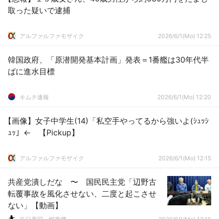
取った疑いで逮捕
アルファルファモザイク
2026/6/1(Mo) 12:25
韓国政府、「原潜開発基本計画」発表＝1番艦は30年代半
ばに進水目標
キムチ速報
2026/6/1(Mo) 12:20
【画像】女子中学生(14)「私空手やってるから強いよ(ｼｭｯｼ
ｭｯ」← 【Pickup】
アルファルファモザイク
2026/6/1(Mo) 12:15
共産党潰しだな 〜 国民民主党「辺野古
転覆事故を風化させない、二度と起こさせ
ない」【動画】