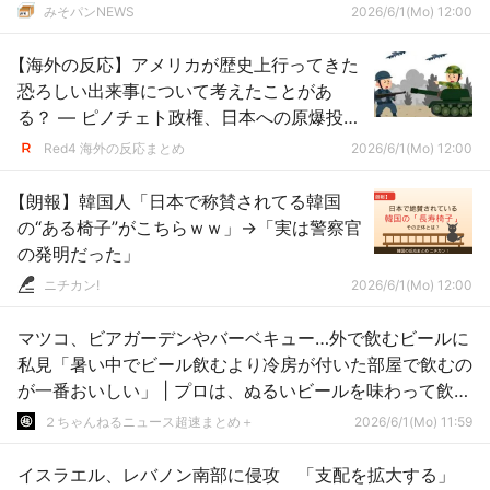
みそパンNEWS
2026/6/1(Mo) 12:00
【海外の反応】アメリカが歴史上行ってきた
恐ろしい出来事について考えたことがあ
る？ ― ピノチェト政権、日本への原爆投
下、ベトナム戦争など → 「原爆をその他と
Red4 海外の反応まとめ
2026/6/1(Mo) 12:00
並べるのは違和感がある」
【朗報】韓国人「日本で称賛されてる韓国
の“ある椅子”がこちらｗｗ」→「実は警察官
の発明だった」
ニチカン!
2026/6/1(Mo) 12:00
マツコ、ビアガーデンやバーベキュー…外で飲むビールに
私見「暑い中でビール飲むより冷房が付いた部屋で飲むの
が一番おいしい」 | プロは、ぬるいビールを味わって飲む
から
２ちゃんねるニュース超速まとめ＋
2026/6/1(Mo) 11:59
イスラエル、レバノン南部に侵攻 「支配を拡大する」