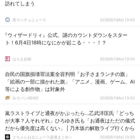
訪れてしまう
黒マッチョニュース
2026/6/1(Mo) 13:00
『ウィザードリィ』公式、謎のカウントダウンをスター
ト！6月4日18時になにかが起こる・・・！？
はちま起稿
2026/6/1(Mo) 13:00
自民の国旗損壊罪法案全容判明「お子さまランチの旗」
「絵画の一部に描かれた旗」「アニメ、漫画、ゲーム、AI
等による創作物」は対象外
みそパンNEWS
2026/6/1(Mo) 13:00
嵐ラストライブと通夜がかぶったら…乙武洋匡氏「どっち
が大事？人それぞれ」ひろゆき氏も「お通夜はただの儀式
だから優先度は高くない」 | 乃木坂の解散ライブ行くから
２ちゃんねるニュース超速まとめ＋
2026/6/1(Mo) 13:00