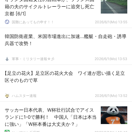
籍の夫のサイクルトレーラーに追突し死亡
京都 [6/1]
国難にあってもの申す！！
2026/6/1(Mo) 13:55
韓国防衛産業、米国市場進出に加速…艦艇・自走砲・誘導
兵器で攻勢！
軍事・ミリタリー速報☆彡
2026/6/1(Mo) 13:53
【足立の花火】足立区の花火大会 ワイ達が思い描く足立
区そのもので草
ハムスター速報
2026/6/1(Mo) 13:52
サッカー日本代表、W杯壮行試合でアイス
ランドに1-0で勝利！ 中国人「日本は本当
に強い」「W杯本番は大丈夫か？」