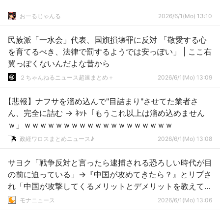
おーるじゃんる
2026/6/1(Mo) 13:10
民族派「一水会」代表、国旗損壊罪に反対 「敬愛する心
を育てるべき、法律で罰するようでは安っぽい」 | ここ右
翼っぽくないんだよな昔から
２ちゃんねるニュース超速まとめ＋
2026/6/1(Mo) 13:09
【悲報】ナフサを溜め込んで"目詰まり"させてた業者さ
ん、完全に詰む → ﾈｯﾄ「もうこれ以上は溜め込めません
ｗ」ｗｗｗｗｗｗｗｗｗｗｗｗｗｗｗｗｗｗｗ
政経ワロスまとめニュース♪
2026/6/1(Mo) 13:08
サヨク「戦争反対と言ったら逮捕される恐ろしい時代が目
の前に迫っている」→『中国が攻めてきたら？』とリプさ
れ「中国が攻撃してくるメリットとデメリットを教えて」
とはぐらかす
モナニュース
2026/6/1(Mo) 13:06