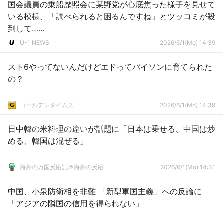
国会議員の乗船歴照会に某野党が心底焦った様子を見せて
いる模様、「調べられると困るんですね」とツッコミが殺
到して……
U-1 NEWS
2026/6/1(Mo) 14:39
スト6やってないんだけどエドってバイソンに育てられた
の？
ゴールデンタイムズ
2026/6/1(Mo) 14:39
日中韓の米料理の違いが話題に「日本は乗せる、中国は炒
める、韓国は混ぜる」
海外の万国反応記＠海外の反応
2026/6/1(Mo) 14:31
中国、小泉防衛相を非難 「新型軍国主義」への反論に
「アジアの隣国の信用を得られない」