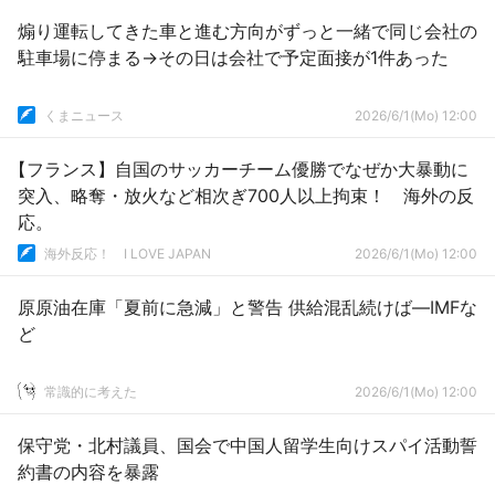
煽り運転してきた車と進む方向がずっと一緒で同じ会社の
駐車場に停まる→その日は会社で予定面接が1件あった
くまニュース
2026/6/1(Mo) 12:00
【フランス】自国のサッカーチーム優勝でなぜか大暴動に
突入、略奪・放火など相次ぎ700人以上拘束！ 海外の反
応。
海外反応！ I LOVE JAPAN
2026/6/1(Mo) 12:00
原原油在庫「夏前に急減」と警告 供給混乱続けば―IMFな
ど
常識的に考えた
2026/6/1(Mo) 12:00
保守党・北村議員、国会で中国人留学生向けスパイ活動誓
約書の内容を暴露