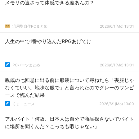
メモリの速さって体感できる差あんの？
汎用型自作PCまとめ
2026/6/1(Mo) 13:01
人生の中で1番やり込んだRPGあげてけ
PCパーツまとめ
2026/6/1(Mo) 13:01
親戚の七回忌に出る前に服装について尋ねたら「喪服じゃ
なくていい。地味な服で」と言われたのでグレーのワンピ
ースで臨んだ結果
くまニュース
2026/6/1(Mo) 13:00
アルバイト「何故、日本人は自分で商品探さないでバイト
に場所を聞くんだ？こっちも暇じゃない」