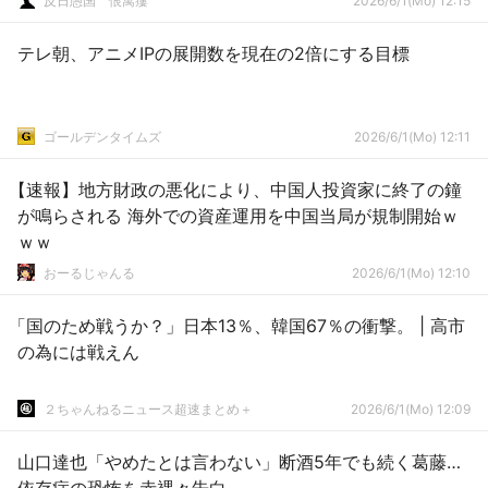
反日愚国 恨寓瘻
2026/6/1(Mo) 12:15
テレ朝、アニメIPの展開数を現在の2倍にする目標
ゴールデンタイムズ
2026/6/1(Mo) 12:11
【速報】地方財政の悪化により、中国人投資家に終了の鐘
が鳴らされる 海外での資産運用を中国当局が規制開始ｗ
ｗｗ
おーるじゃんる
2026/6/1(Mo) 12:10
「国のため戦うか？」日本13％、韓国67％の衝撃。 | 高市
の為には戦えん
２ちゃんねるニュース超速まとめ＋
2026/6/1(Mo) 12:09
山口達也「やめたとは言わない」断酒5年でも続く葛藤…