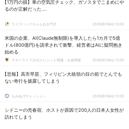
【1万円の損】車の空気圧チェック、ガソスタでこまめにや
るのが正解だった‥‥
ライフハックちゃんねる弐式
2026/6/1(Mo) 12:00
米国の企業、AI(Claude無制限)を導入したら1カ月で5億
ドル(800億円)を請求されて衝撃、経営者はAIに疑問抱き
始める
マネーライフ2ch|クレジット関連・お金関係
2026/6/1(Mo) 12:00
【悲報】高市早苗、フィリピン大統領の目の前でとんでも
ない奇行を披露してしまう
もみあげチャ～シュ～
2026/6/1(Mo) 12:00
シドニーの売春宿、ホストが原因で200人の日本人女性が
訪れてしまう