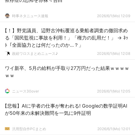
依存症の恐怖を赤裸々告白
時事ネタニュース速報
2026/6/1(Mo) 12:09
【！】野党議員、辺野古沖転覆巡る乗船者調査の撤回求め
る「国民監視に事故を利用！」「権力の乱用だ！」 → ﾈｯ
ﾄ「全面協力とは何だったのか…？」
政経ワロスまとめニュース♪
2026/6/1(Mo) 12:08
ワイ新卒、5月の給料が手取り27万円だった結果ｗｗｗｗ
ｗｗ
ニュース30over
2026/6/1(Mo) 12:05
【悲報】AIに学者の仕事が奪われる! Googleの数学証明AI
が50年来の未解決難問を一気に9件証明
汎用型自作PCまとめ
2026/6/1(Mo) 12:01