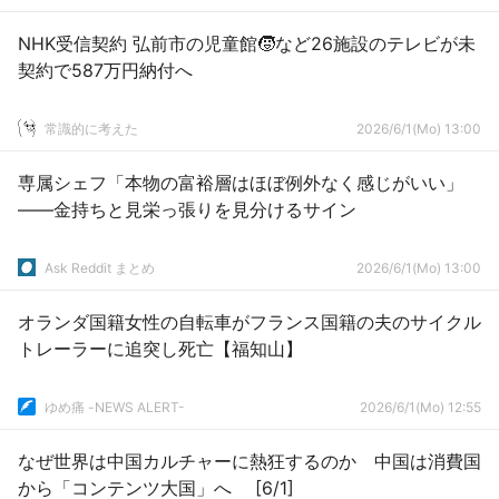
NHK受信契約 弘前市の児童館🧒など26施設のテレビが未
契約で587万円納付へ
常識的に考えた
2026/6/1(Mo) 13:00
専属シェフ「本物の富裕層はほぼ例外なく感じがいい」
――金持ちと見栄っ張りを見分けるサイン
Ask Reddit まとめ
2026/6/1(Mo) 13:00
オランダ国籍女性の自転車がフランス国籍の夫のサイクル
トレーラーに追突し死亡【福知山】
ゆめ痛 -NEWS ALERT-
2026/6/1(Mo) 12:55
なぜ世界は中国カルチャーに熱狂するのか 中国は消費国
から「コンテンツ大国」へ [6/1]