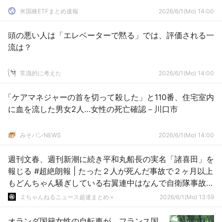
米国株ETFまとめ速報
2026/6/1(Mo) 14:00
頭の悪い人は「エレベーターで黙る」では、評価される一
流は？
常識的に考えた
2026/6/1(Mo) 14:00
「ケアマネジャーの首を切って殺した」と110番、住宅室内
に血を流した男女2人…女性の死亡確認－川口市
みそパンNEWS
2026/6/1(Mo) 14:00
週刊文春、週刊新潮に続き平和丸船長の実名「諸喜田」を
報じる #超絶朗報 | たった２人が死んだ事故で２ヶ月以上
もどんちゃん騒ぎしている右翼連中はなんで自衛隊事故で
騒がないの？
２ちゃんねるニュース超速まとめ＋
2026/6/1(Mo) 13:59
オランダ国籍女性の自転車が、フランス国