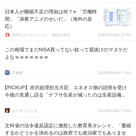
日本人が睡眠不足の理由は何？←「労働時
間」「深夜アニメのせいだ」（海外の反
応）
海外さんいらっしゃい 海外の反応
2026/6/1(Mo) 11:40
この相場でまだNISA買ってない奴って底抜けのマヌケだ
よなｗｗｗｗｗｗｗ
IT速報
2026/6/1(Mo) 11:40
【PICKUP】赤沢総理担当大臣、エネオス側の説明を受け
今後の見通し語る「ナフサ生産が減ったのは生産設備...
おーるじゃんる
2026/6/1(Mo) 11:40
文科省の法令違反認定に激怒した教育系タレント、「萎縮
するかどうかを決めるのは政府でも政治家でもありませ