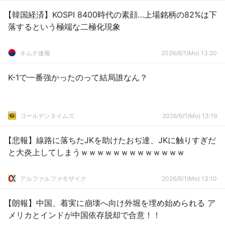
【韓国経済】KOSPI 8400時代の素顔…上場銘柄の82%は下
落するという極端な二極化現象
キムチ速報
2026/6/1(Mo) 13:20
K-1で一番強かったのって結局誰なん？
ゴールデンタイムズ
2026/6/1(Mo) 13:19
【悲報】線路に落ちたJKを助けたおぢ達、JKに触りすぎだ
と大炎上してしまうｗｗｗｗｗｗｗｗｗｗｗｗｗ
アルファルファモザイク
2026/6/1(Mo) 13:10
【朗報】中国、着実に崩壊へ向け外堀を埋め始められる ア
メリカとインドが中国依存脱却で合意！！