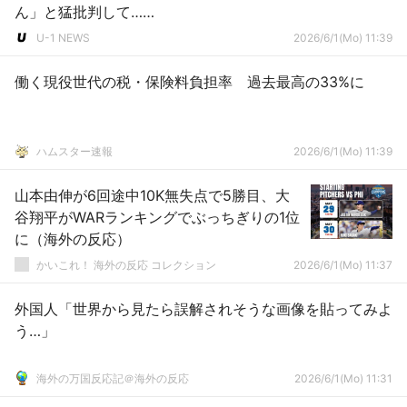
ん」と猛批判して……
U-1 NEWS
2026/6/1(Mo) 11:39
働く現役世代の税・保険料負担率 過去最高の33%に
ハムスター速報
2026/6/1(Mo) 11:39
山本由伸が6回途中10K無失点で5勝目、大
谷翔平がWARランキングでぶっちぎりの1位
に（海外の反応）
かいこれ！ 海外の反応 コレクション
2026/6/1(Mo) 11:37
外国人「世界から見たら誤解されそうな画像を貼ってみよ
う…」
海外の万国反応記＠海外の反応
2026/6/1(Mo) 11:31