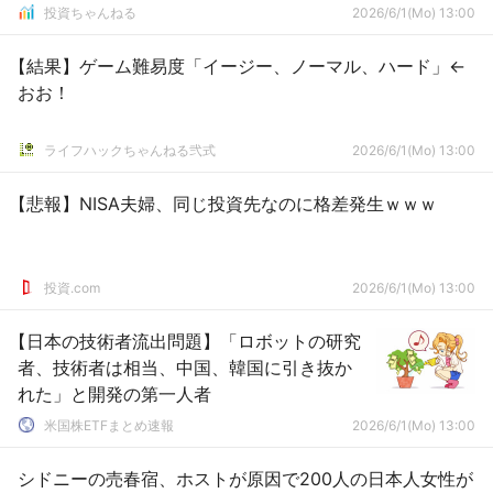
投資ちゃんねる
2026/6/1(Mo) 13:00
【結果】ゲーム難易度「イージー、ノーマル、ハード」←
おお！
ライフハックちゃんねる弐式
2026/6/1(Mo) 13:00
【悲報】NISA夫婦、同じ投資先なのに格差発生ｗｗｗ
投資.com
2026/6/1(Mo) 13:00
【日本の技術者流出問題】「ロボットの研究
者、技術者は相当、中国、韓国に引き抜か
れた」と開発の第一人者
米国株ETFまとめ速報
2026/6/1(Mo) 13:00
シドニーの売春宿、ホストが原因で200人の日本人女性が