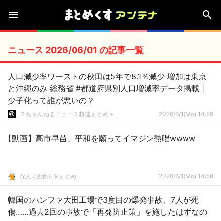
ニュース 2026/06/01 の記事一覧
人口減少率ワーストの秋田は5年で8.1％減少 増加は東京
と沖縄のみ 総務省 #都道府県別人口増減率データ掲載 |
少子化って誰が悪いの？
２ちゃんねるニュース超速まとめ＋
2026/6/1(Mo) 14:59
【動画】高市早苗、平和を願ってイマジン熱唱wwww
なんJ政治ネタまとめ
2026/6/1(Mo) 14:58
韓国のハンファ大田工場で3度目の爆発事故、7人が死
傷……過去2回の事故で「再発防止策」を施したはずなの