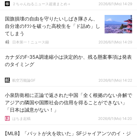
２ちゃんねるニュース超速まとめ＋
2026/6/1(Mo) 14:29
国旗損壊の自由を守りたいしばき隊さん、
自分達のﾁﾗｼを破った高校生を「ド詰め」し
てしまう
日本第一！ニュース録
2026/6/1(Mo) 14:29
カナダのF-35A調達縮小は決定的か、残る懸案事項は発表
のタイミング
航空万能論GF
2026/6/1(Mo) 14:22
小泉防衛相に正論で返された中国「全く根拠のない弁解で
アジアの隣国や国際社会の信用を得ることができない」
「日本は誠意がない！」
はちま起稿
2026/6/1(Mo) 14:20
【MLB】「バットが火を吹いた」SFジャイアンツのイ・ジ