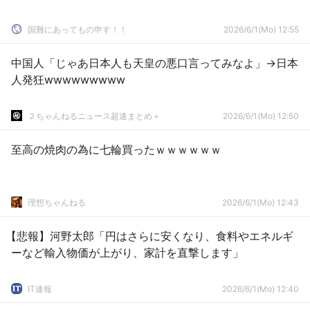
国難にあってもの申す！！
2026/6/1(Mo) 12:55
中国人「じゃあ日本人も天皇の悪口言ってみなよ」→日本
人発狂wwwwwwwww
２ちゃんねるニュース超速まとめ＋
2026/6/1(Mo) 12:50
至高の焼肉の為に七輪買ったｗｗｗｗｗｗ
理想ちゃんねる
2026/6/1(Mo) 12:43
【悲報】河野太郎「円はさらに安くなり、食料やエネルギ
ーなど輸入物価が上がり、家計を直撃します」
IT速報
2026/6/1(Mo) 12:40