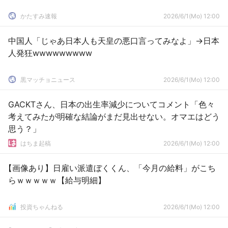
かたすみ速報
2026/6/1(Mo) 12:00
中国人「じゃあ日本人も天皇の悪口言ってみなよ」→日本
人発狂wwwwwwwww
黒マッチョニュース
2026/6/1(Mo) 12:00
GACKTさん、日本の出生率減少についてコメント「色々
考えてみたが明確な結論がまだ見出せない。オマエはどう
思う？」
はちま起稿
2026/6/1(Mo) 12:00
【画像あり】日雇い派遣ぼくくん、「今月の給料」がこち
らｗｗｗｗｗ【給与明細】
投資ちゃんねる
2026/6/1(Mo) 12:00