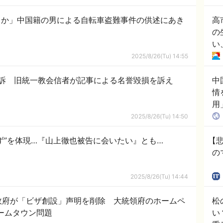
っか」中国籍の男による自転車盗難事件の供述にあき
高
の
い
2025/8/26(Tu) 14:55
勝訴 旧統一教会信者が記事による名誉毀損を訴え
中
情
用」
2025/8/26(Tu) 14:50
ず”を体現…『山上徹也被告に会いたい』とも…
【悲
の
2025/8/26(Tu) 14:44
政府が「ビザ創設」声明を削除 大統領府のホームペ
松
ームタウン問題
い