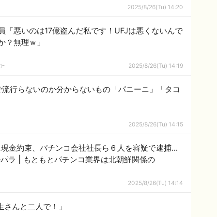
2025/8/26(Tu) 14:20
員「悪いのは17億盗んだ私です！UFJは悪くないんで
か？無理ｗ」
ｺｰ
2025/8/26(Tu) 14:19
で流行らないのか分からないもの「パニーニ」「タコ
2025/8/26(Tu) 14:15
に現金約束、パチンコ会社社長ら６人を容疑で逮捕…
従業員２５０人の買収図ったか #デルパラ | もともとパチンコ業界は北朝鮮関係の
2025/8/26(Tu) 14:14
生さんと二人で！」