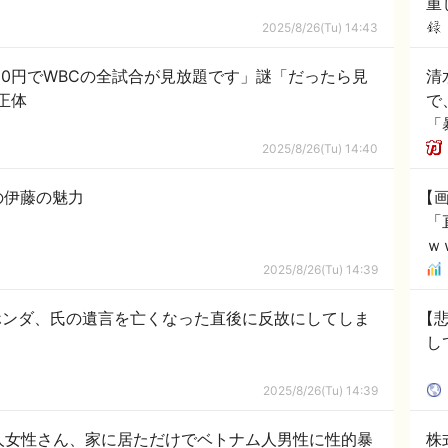
重
壮
2025/8/26(Tu) 14:43
額1000円でWBCの全試合が見放題です」謎「だったら見
清
正体
で
「
2025/8/26(Tu) 14:40
の伊藤の魅力
【
「
ｗ
2025/8/26(Tu) 14:39
ホンダ、氏の遺言を亡くなった直後に反故にしてしま
【悲
し
2025/8/26(Tu) 14:39
人女性さん、家に居ただけでベトナム人男性に性的暴
株