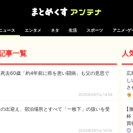
ニュース
エンタメ
ネタ
生活
スポーツ
アニメ･ゲ
 の記事一覧
人
死去60歳「約4年前に癌を患い闘病」も父の意思で
広
し
さ
2025/8/26(Tu) 14:59
港の出迎え、宿泊場所とすべて「一枚下」の扱いを受
【
杯
買
韓
2025/8/26(Tu) 14:55