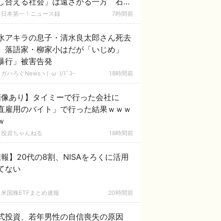
し合える社会」は遠ざかる一方 石原
一郎氏
日本第一！ニュース録
7時間前
水アキラの息子・清水良太郎さん死去
、落語家・柳家小はだが「いじめ」
暴行」被害告発
ガハろぐNewsヽ(･ω･)/ｽﾞｺｰ
18時間前
画像あり】タイミーで行った会社に
直雇用のバイト」で行った結果ｗｗｗ
ｗ
投資ちゃんねる
18時間前
報】20代の8割、NISAをろくに活用
てない
米国株ETFまとめ速報
20時間前
式投資、若年男性の自信喪失の原因