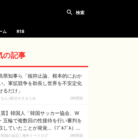
ーム
R18
気の記事
島県知事ら「核抑止論、根本的におか
い。軍拡競争を助長し世界を不安定化
せるだけ」
なんJ政治ネタまとめ
2時間前
激震】韓国人「韓国サッカー協会、W
・五輪で複数回の性接待を行い審判を
収していたことが発覚…（ﾌﾞﾙﾌﾞﾙ」＝
国の反応
韓国の反応 | 海外トークログ
5時間前