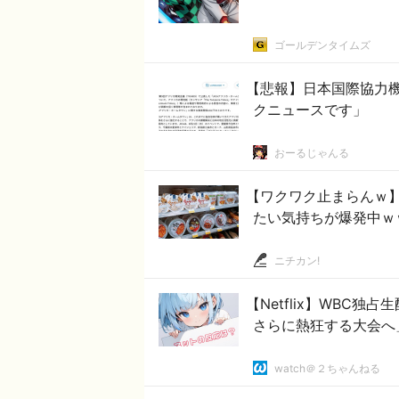
ゴールデンタイムズ
【悲報】日本国際協力
クニュースです」
おーるじゃんる
【ワクワク止まらんｗ
たい気持ちが爆発中ｗ
ニチカン!
【Netflix】WBC
さらに熱狂する大会へ
watch＠２ちゃんねる