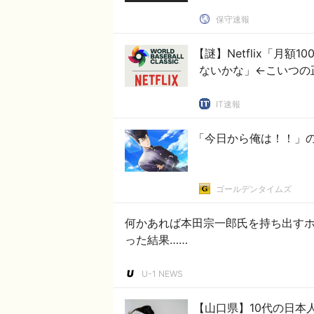
保守速報
【謎】Netflix「月
ないかな」←こいつの
IT速報
「今日から俺は！！」
ゴールデンタイムズ
何かあれば本田宗一郎氏を持ち出す
った結果……
U-1 NEWS
【山口県】10代の日本