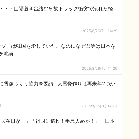
・・・山陽道４台絡む事故トラック衝突で潰れた軽
2025/8/26(Tu) 14:29
ンゾーは韓国を愛していた。なのになぜ君等は日本を
を叱責
2025/8/26(Tu) 14:29
に雪像づくり協力を要請…大雪像作りは再来年2つか
彡
2025/8/26(Tu) 14:20
クズ在日が！」「祖国に還れ！半島人めが！」「日本