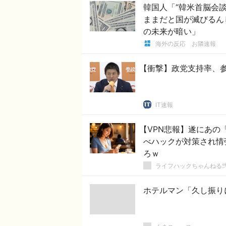
韓国人「“韓米首脳会
ままだと国が滅びるん
の未来が暗い」
海外の反応 お隣速報
【衝撃】政党支持率、参
IT速報
【VPN悲報】遂にあの「
べハックが対策され情
ろｗ
ライフハックちゃんねる
ホテルマン「久し振り