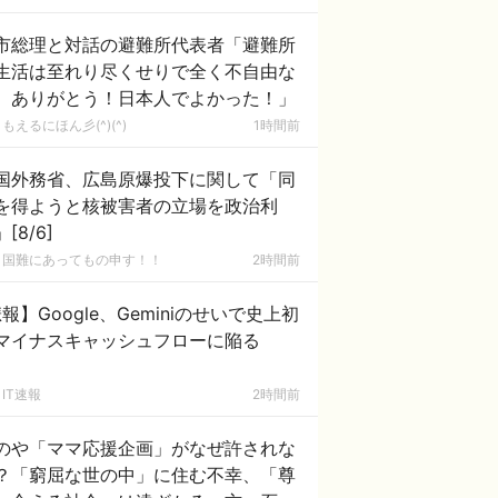
市総理と対話の避難所代表者「避難所
生活は至れり尽くせりで全く不自由な
、ありがとう！日本人でよかった！」
もえるにほん彡(^)(^)
1時間前
国外務省、広島原爆投下に関して「同
を得ようと核被害者の立場を政治利
[8/6]
国難にあってもの申す！！
2時間前
報】Google、Geminiのせいで史上初
マイナスキャッシュフローに陥る
IT速報
2時間前
のや「ママ応援企画」がなぜ許されな
？「窮屈な世の中」に住む不幸、「尊