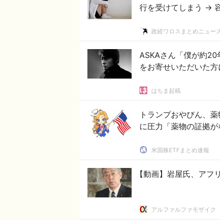
行を受けてしまう →
政経ワロスまとめニュー
ASKAさん「僕が約
をお寄せいただいた方
はちま起稿
トランプおやびん、薬
に圧力「薬物の証拠が
米国株ETFまとめ速報
【動画】岩屋氏、アフ
アルファルファモザイク