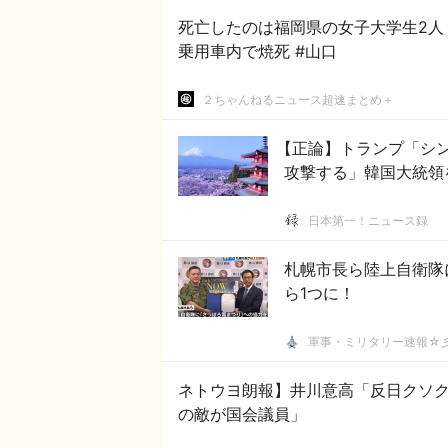
死亡したのは福岡県の女子大学生2人
乗用車内で焼死 #山口
２ちゃんねるニュース超速まとめ＋
【正論】トランプ「シ
攻撃する」韓国大統領
日本第一！ニュース録
札幌市長ら陸上自衛隊
ら1つに！
軍事・ミリタリー速報☆
ネトウヨ朗報】井川意高「反日クソ
の敵が国会議員」