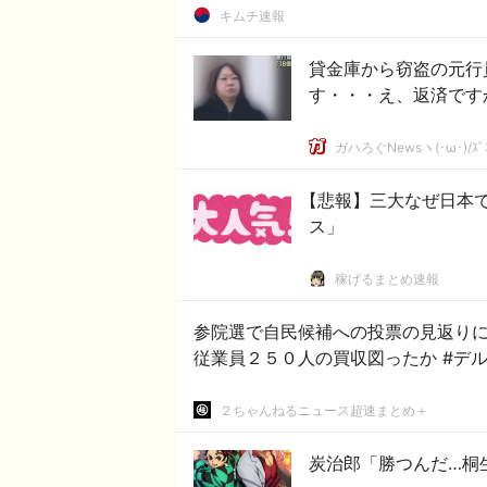
キムチ速報
貸金庫から窃盗の元行
す・・・え、返済です
ガハろぐNewsヽ(･ω･)/ｽﾞ
【悲報】三大なぜ日本
ス」
稼げるまとめ速報
参院選で自民候補への投票の見返り
２ちゃんねるニュース超速まとめ＋
炭治郎「勝つんだ…桐