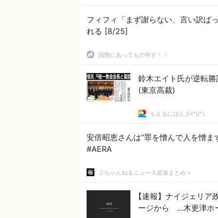
フィフィ「まず謝らない、言い訳ば
れる [8/25]
国難にあってもの申す！！
鈴木エイト氏が逆転
(東京高裁)
もえるにほん彡(^)(^)
安倍昭恵さんは“罪を憎んで人を憎ま
#AERA
２ちゃんねるニュース超速まとめ＋
【速報】ナイジェリア
ージから …木更津ホ