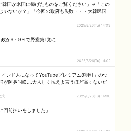
談”韓国が米国に捧げたものをご覧ください」→「この
じゃないか？」「今回の政府も失敗・・・大韓民国
2025/8/26(Tu) 14:03
政が9・9％で野党第1党に
2025/8/26(Tu) 14:02
インド人になってYouTubeプレミアム8割引」のつ
強が阿鼻叫喚‥‥大人しく払えよ言うほど高くないだ
弐式
2025/8/26(Tu) 14:00
に門前払いをしました」