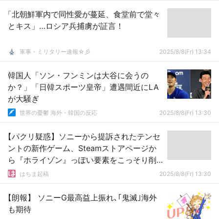
「北朝鮮軍内で同性愛が蔓延、食堂前で堂々
とキス」…ロシア兵捕虜が証言！
軍事・ミリタリー速報☆彡
2025/8/8(Fr) 13:34
韓国人「ソン・フンミンは大谷に会うの
か？」「日韓スポーツ皇帝」遭遇間近にLA
が大騒ぎ
世界の憂鬱 海外・韓国の反応
2025/8/8(Fr) 13:30
【パクリ疑惑】ソニーから提訴されたテンセ
ントの新作ゲーム、Steamストアページか
ら『ホライゾン』っぽい要素をこっそり削
除ｗｗｗｗｗ
はちま起稿
2025/8/8(Fr) 13:30
【朗報】 ソニーG最高益上振れ､｢鬼滅｣海外
も期待