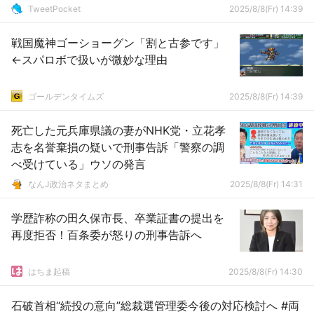
TweetPocket
2025/8/8(Fr) 14:39
戦国魔神ゴーショーグン「割と古参です」
←スパロボで扱いが微妙な理由
ゴールデンタイムズ
2025/8/8(Fr) 14:39
死亡した元兵庫県議の妻がNHK党・立花孝
志を名誉棄損の疑いで刑事告訴「警察の調
べ受けている」ウソの発言
なんJ政治ネタまとめ
2025/8/8(Fr) 14:31
学歴詐称の田久保市長、卒業証書の提出を
再度拒否！百条委が怒りの刑事告訴へ
はちま起稿
2025/8/8(Fr) 14:30
石破首相“続投の意向”総裁選管理委今後の対応検討へ #両