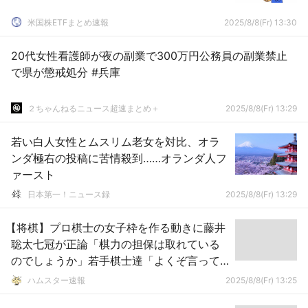
米国株ETFまとめ速報
2025/8/8(Fr) 13:30
20代女性看護師が夜の副業で300万円公務員の副業禁止
で県が懲戒処分 #兵庫
２ちゃんねるニュース超速まとめ＋
2025/8/8(Fr) 13:29
若い白人女性とムスリム老女を対比、オラ
ンダ極右の投稿に苦情殺到……オランダ人フ
ァースト
日本第一！ニュース録
2025/8/8(Fr) 13:29
【将棋】プロ棋士の女子枠を作る動きに藤井
聡太七冠が正論「棋力の担保は取れている
のでしょうか」若手棋士達「よくぞ言って
くれた」
ハムスター速報
2025/8/8(Fr) 13:25