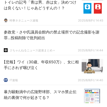
トイレの記号「青は男、赤は女」決めつけ
は良くない！じゃあどうすんの！？
時事ネタニュース速報
2025/8/8(Fr) 14:45
参政党・さや氏議員会館内の禁止場所での記念撮影を謝
罪…投稿削除で批判続出
２ちゃんねるニュース超速まとめ＋
2025/8/8(Fr) 14:44
【悲報】ワイ（30歳、年収650万）、女に相
手にされず咽び泣く
IT速報
2025/8/8(Fr) 14:40
暴力騒動渦中の広陵野球部、スマホ禁止伝
統の裏側で何が起きてる？