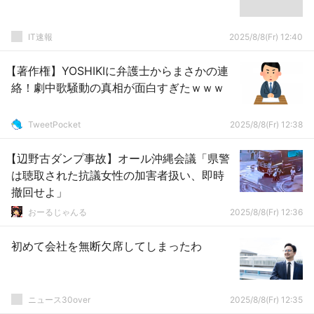
IT速報
2025/8/8(Fr) 12:40
【著作権】YOSHIKIに弁護士からまさかの連
絡！劇中歌騒動の真相が面白すぎたｗｗｗ
TweetPocket
2025/8/8(Fr) 12:38
【辺野古ダンプ事故】オール沖縄会議「県警
は聴取された抗議女性の加害者扱い、即時
撤回せよ」
おーるじゃんる
2025/8/8(Fr) 12:36
初めて会社を無断欠席してしまったわ
ニュース30over
2025/8/8(Fr) 12:35