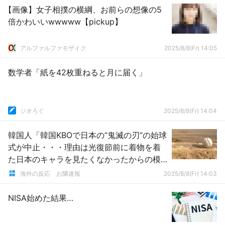
【画像】女子相撲の横綱、お前らの想像の5
倍かわいいwwwww【pickup】
アルファルファモザイク
2025/8/8(Fr) 14:05
数学者「紙を42枚重ねると月に届く」
ジオろぐ
2025/8/8(Fr) 14:04
韓国人「韓国KBOで日本の“鬼滅の刃”の始球
式が中止・・・理由は光復節前に着物を着
た日本のキャラを見たくなかったからの模
様」→「」
海外の反応 お隣速報
2025/8/8(Fr) 14:03
NISA始めた結果…