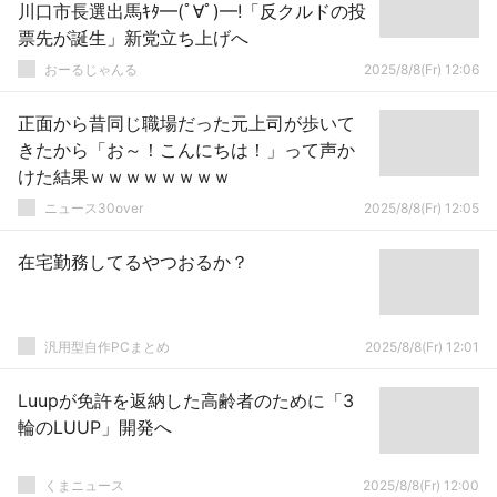
川口市長選出馬ｷﾀ━(ﾟ∀ﾟ)━!「反クルドの投
票先が誕生」新党立ち上げへ
おーるじゃんる
2025/8/8(Fr) 12:06
正面から昔同じ職場だった元上司が歩いて
きたから「お～！こんにちは！」って声か
けた結果ｗｗｗｗｗｗｗｗ
ニュース30over
2025/8/8(Fr) 12:05
在宅勤務してるやつおるか？
汎用型自作PCまとめ
2025/8/8(Fr) 12:01
Luupが免許を返納した高齢者のために「3
輪のLUUP」開発へ
くまニュース
2025/8/8(Fr) 12:00