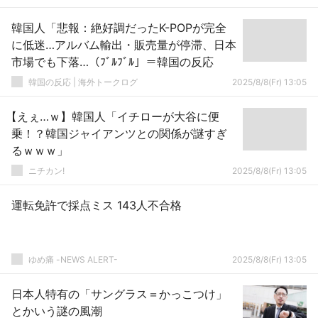
韓国人「悲報：絶好調だったK-POPが完全
に低迷…アルバム輸出・販売量が停滞、日本
市場でも下落…（ﾌﾞﾙﾌﾞﾙ」＝韓国の反応
韓国の反応 | 海外トークログ
2025/8/8(Fr) 13:05
【えぇ…ｗ】韓国人「イチローが大谷に便
乗！？韓国ジャイアンツとの関係が謎すぎ
るｗｗｗ」
ニチカン!
2025/8/8(Fr) 13:05
運転免許で採点ミス 143人不合格
ゆめ痛 -NEWS ALERT-
2025/8/8(Fr) 13:05
日本人特有の「サングラス＝かっこつけ」
とかいう謎の風潮