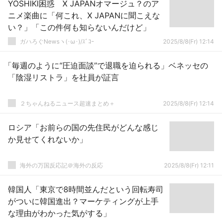
YOSHIKI困惑 X JAPANオマージュ？のア
ニメ楽曲に「何これ、X JAPANに聞こえな
い？」「この件何も知らないんだけど」
ガハろぐNewsヽ(･ω･)/ｽﾞｺｰ
2025/8/8(Fr) 12:14
「毎週のように“圧迫面談”で退職を迫られる」ベネッセの
「陰湿リストラ」を社員が証言
２ちゃんねるニュース超速まとめ＋
2025/8/8(Fr) 12:14
ロシア「お前らの国の先住民がどんな感じ
か見せてくれないか」
海外の万国反応記＠海外の反応
2025/8/8(Fr) 12:11
韓国人「東京で8時間並んだという回転寿司
がついに韓国進出？マーケティングが上手
な理由がわかった気がする」