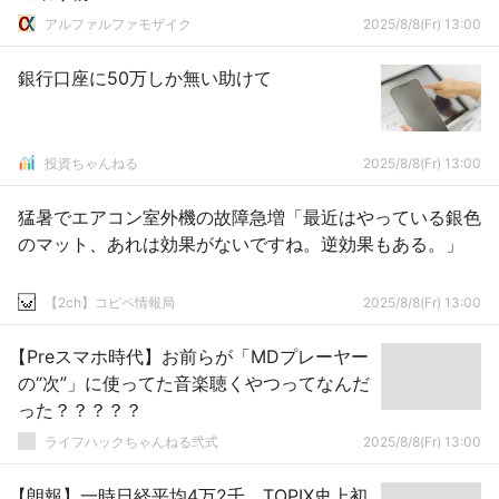
ｗｗｗｗｗｗｗｗ
アルファルファモザイク
2025/8/8(Fr) 13:00
銀行口座に50万しか無い助けて
投資ちゃんねる
2025/8/8(Fr) 13:00
猛暑でエアコン室外機の故障急増「最近はやっている銀色
のマット、あれは効果がないですね。逆効果もある。」
【2ch】コピペ情報局
2025/8/8(Fr) 13:00
【Preスマホ時代】お前らが「MDプレーヤー
の“次”」に使ってた音楽聴くやつってなんだ
った？？？？？
ライフハックちゃんねる弐式
2025/8/8(Fr) 13:00
【朗報】一時日経平均4万2千、TOPIX史上初