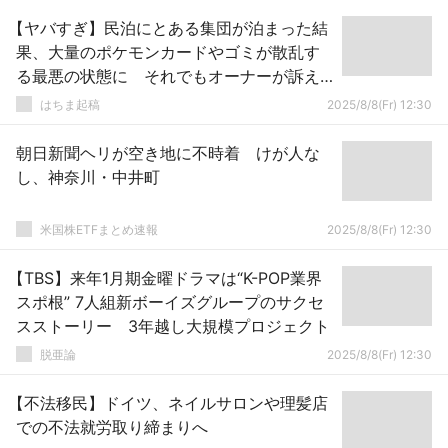
【ヤバすぎ】民泊にとある集団が泊まった結
果、大量のポケモンカードやゴミが散乱す
る最悪の状態に それでもオーナーが訴え
られない深刻な理由が・・・
はちま起稿
2025/8/8(Fr) 12:30
朝日新聞ヘリが空き地に不時着 けが人な
し、神奈川・中井町
米国株ETFまとめ速報
2025/8/8(Fr) 12:30
【TBS】来年1月期金曜ドラマは“K-POP業界
スポ根” 7人組新ボーイズグループのサクセ
スストーリー 3年越し大規模プロジェクト
脱亜論
2025/8/8(Fr) 12:30
【不法移民】ドイツ、ネイルサロンや理髪店
での不法就労取り締まりへ