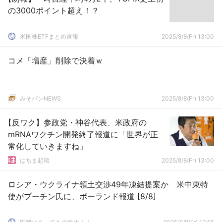
の3000ポイント超え！？
米国株ETFまとめ速報
2025/8/8(Fr) 13:00
コメ「増産」削除で決着ｗ
みそパンNEWS
2025/8/8(Fr) 13:00
【反ワク】参政党・神谷代表、米政府の
mRNAワクチン開発終了報道に「世界が正
常化していきますね」
はちま起稿
2025/8/8(Fr) 13:00
ロシア・ウクライナ領土交渉49年凍結提案か 米中東特
使がプーチン氏に、ポーランド報道 [8/8]