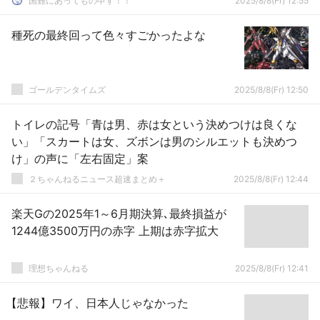
国難にあってもの申す！！
2025/8/8(Fr) 12:55
種死の最終回って色々すごかったよな
ゴールデンタイムズ
2025/8/8(Fr) 12:50
トイレの記号「青は男、赤は女という決めつけは良くな
い」「スカートは女、ズボンは男のシルエットも決めつ
け」の声に「左右固定」案
２ちゃんねるニュース超速まとめ＋
2025/8/8(Fr) 12:44
楽天Gの2025年1～6月期決算､最終損益が
1244億3500万円の赤字 上期は赤字拡大
理想ちゃんねる
2025/8/8(Fr) 12:41
【悲報】ワイ、日本人じゃなかった