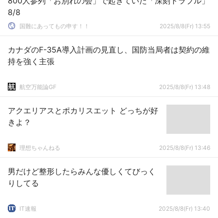
800人参列「お別れの会」で起きていた「深刻トラブル」
8/8
国難にあってもの申す！！
2025/8/8(Fr) 13:55
カナダのF-35A導入計画の見直し、国防当局者は契約の維
持を強く主張
航空万能論GF
2025/8/8(Fr) 13:48
アクエリアスとポカリスエット どっちが好
きよ？
理想ちゃんねる
2025/8/8(Fr) 13:46
男だけど整形したらみんな優しくてびっく
りしてる
IT速報
2025/8/8(Fr) 13:40