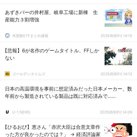
あずきバーの井村屋、岐阜工場に新棟 生
産能力３割増強
米国株ETFまとめ速報
2025/8/8(Fr) 14:15
【悲報】6が名作のゲームタイトル、FFしか
ない
ゴールデンタイムズ
2025/8/8(Fr) 14:12
日本の高温環境を事前に想定済みだった日本メーカー、数
年前から製造されている製品は既に対応済みで……
U-1 NEWS
2025/8/8(Fr) 14:09
【ひるおび】恵さん「赤沢大臣は合意文章作
った方が良かったのでは？」 → 経済評論家