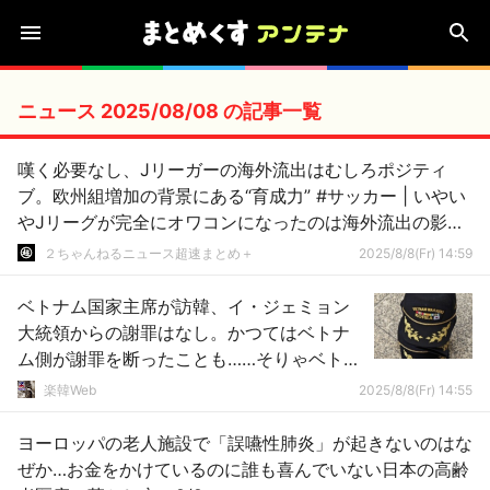
ニュース 2025/08/08 の記事一覧
嘆く必要なし、Jリーガーの海外流出はむしろポジティ
ブ。欧州組増加の背景にある“育成力” #サッカー | いやい
やJリーグが完全にオワコンになったのは海外流出の影響
が大きいよ
２ちゃんねるニュース超速まとめ＋
2025/8/8(Fr) 14:59
ベトナム国家主席が訪韓、イ・ジェミョン
大統領からの謝罪はなし。かつてはベトナ
ム側が謝罪を断ったことも……そりゃベトナ
ムは勝者で、日本と戦いもしなかった韓国
楽韓Web
2025/8/8(Fr) 14:55
とは立場が違うわな
ヨーロッパの老人施設で「誤嚥性肺炎」が起きないのはな
ぜか…お金をかけているのに誰も喜んでいない日本の高齢