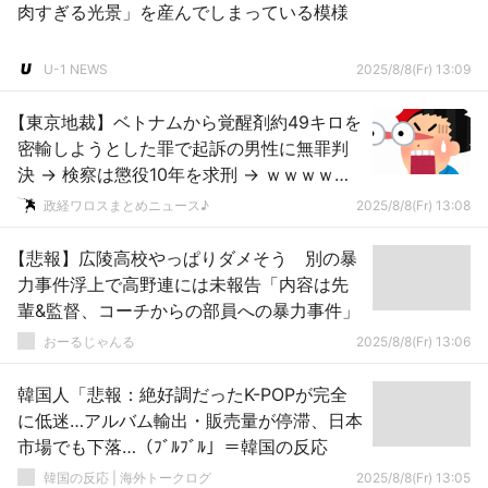
肉すぎる光景」を産んでしまっている模様
U-1 NEWS
2025/8/8(Fr) 13:09
【東京地裁】ベトナムから覚醒剤約49キロを
密輸しようとした罪で起訴の男性に無罪判
決 → 検察は懲役10年を求刑 → ｗｗｗｗｗ
ｗｗｗｗｗｗｗｗｗｗｗｗｗｗｗ
政経ワロスまとめニュース♪
2025/8/8(Fr) 13:08
【悲報】広陵高校やっぱりダメそう 別の暴
力事件浮上で高野連には未報告「内容は先
輩&監督、コーチからの部員への暴力事件」
おーるじゃんる
2025/8/8(Fr) 13:06
韓国人「悲報：絶好調だったK-POPが完全
に低迷…アルバム輸出・販売量が停滞、日本
市場でも下落…（ﾌﾞﾙﾌﾞﾙ」＝韓国の反応
韓国の反応 | 海外トークログ
2025/8/8(Fr) 13:05