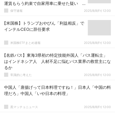
運賃もらう約束で自家用車に乗せた疑い
「納得できない」と容疑を否認
保守速報
2025/8/8(Fr) 12:00
【米国株】トランプおやびん「利益相反」で
インテルCEOに辞任要求
米国株ETFまとめ速報
2025/8/8(Fr) 12:00
【名鉄バス】東海3県初の特定技能外国人「バス運転士」
はインドネシア人 人材不足に悩むバス業界の救世主にな
るか
常識的に考えた
2025/8/8(Fr) 12:00
中国人「唐揚げって日本料理ですね！」日本人「中国の料
理だろ」中国人「いや日本の料理」
黒マッチョニュース
2025/8/8(Fr) 12:00