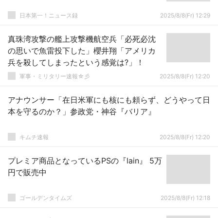
日本第一！ニュース録
2025/8/8(Fr) 12:29
真珠湾攻撃の艦上攻撃機航空兵「必死必沈
の思いで魚雷投下した」櫻井翔「アメリカ
兵を殺してしまったという感覚は?」！
軍事・ミリタリー速報☆彡
2025/8/8(Fr) 12:20
アナウンサー「在日米軍にも核にも頼らず、どうやって日
本を守るのか？」参政党・神谷『バリア』
キムチ速報
2025/8/8(Fr) 12:20
プレミア商品となっているPSの『lain』 5万
円で販売中
ゴールデンタイムズ
2025/8/8(Fr) 12:18