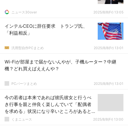
ニュース30over
2025/8/8(Fr) 13:05
インテルCEOに辞任要求 トランプ氏、
「利益相反」
汎用型自作PCまとめ
2025/8/8(Fr) 13:01
Wi-Fiが部屋まで届かないんやが、子機ルーター？中継
機？どれ買えばええんや？
PCパーツまとめ
2025/8/8(Fr) 13:01
今の若者は本来であれば彼氏彼女と行うべ
き行事を親と仲良く楽しんでいて「配偶者
を求める」状況になり辛いところがあると
感じた
くまニュース
2025/8/8(Fr) 13:00