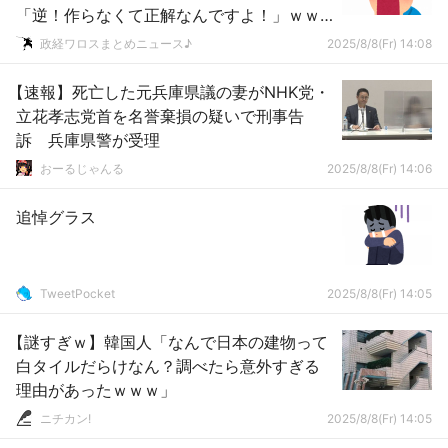
「逆！作らなくて正解なんですよ！」ｗｗ
ｗｗｗｗｗｗｗｗｗｗｗｗｗｗ
政経ワロスまとめニュース♪
2025/8/8(Fr) 14:08
【速報】死亡した元兵庫県議の妻がNHK党・
立花孝志党首を名誉棄損の疑いで刑事告
訴 兵庫県警が受理
おーるじゃんる
2025/8/8(Fr) 14:06
追悼グラス
TweetPocket
2025/8/8(Fr) 14:05
【謎すぎｗ】韓国人「なんで日本の建物って
白タイルだらけなん？調べたら意外すぎる
理由があったｗｗｗ」
ニチカン!
2025/8/8(Fr) 14:05