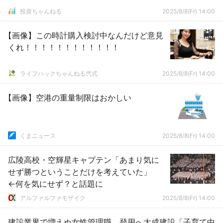
投資ちゃんねる
2025/8/8(Fr) 14:00
【画像】この時計購入検討中なんだけど意見
くれ！！！！！！！！！！！！
ライフハックちゃんねる弐式
2025/8/8(Fr) 14:00
【画像】空港の重量制限はおかしい
くまニュース
2025/8/8(Fr) 14:00
広陵高校・空輝星キャプテン「あまり気に
せず勝つということだけを考えていた」
←何を気にせず？と話題に
アルファルファモザイク
2025/8/8(Fr) 14:00
建設業界で増えぬ女性管理職 登用へ大成建設「子育て中