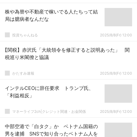
株や為替や不動産で稼いでる人たちって結
局は臆病者なんだな
投資ちゃんねる
2025/8/8(Fr) 12:00
【関税】赤沢氏「大統領令を修正すると説明あった」 関
税巡り米閣僚と協議
かたすみ速報
2025/8/8(Fr) 12:00
インテルCEOに辞任要求 トランプ氏、
「利益相反」
マネーライフ2ch|クレジット関連・お金関係
2025/8/8(Fr) 12:00
中部空港で「白タク」か ベトナム国籍の
男を逮捕 SNSで知り合ったベトナム人を