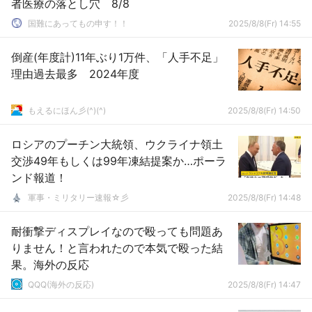
者医療の落とし穴 8/8
国難にあってもの申す！！
2025/8/8(Fr) 14:55
倒産(年度計)11年ぶり1万件、「人手不足」
理由過去最多 2024年度
もえるにほん彡(^)(^)
2025/8/8(Fr) 14:50
ロシアのプーチン大統領、ウクライナ領土
交渉49年もしくは99年凍結提案か…ポーラ
ンド報道！
軍事・ミリタリー速報☆彡
2025/8/8(Fr) 14:48
耐衝撃ディスプレイなので殴っても問題あ
りません！と言われたので本気で殴った結
果。海外の反応
QQQ(海外の反応)
2025/8/8(Fr) 14:47