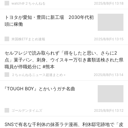
watch＠２ちゃんねる
2025/8/8(Fr) 13:18
トヨタが愛知・豊田に新工場 2030年代初
頭に稼働
米国株ETFまとめ速報
2025/8/8(Fr) 13:15
セルフレジで読み取られず「得をしたと思い、さらに2
点」菓子パン、刺身、ウイスキー万引き書類送検された県
職員が停職処分に #熊本
２ちゃんねるニュース超速まとめ＋
2025/8/8(Fr) 13:14
『TOUGH BOY』とかいうガチ名曲
ゴールデンタイムズ
2025/8/8(Fr) 13:12
SNSで有名な千利休の抹茶ラテ漫画、利休邸宅跡地で「皮