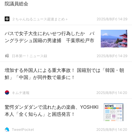
院議員総会
２ちゃんねるニュース超速まとめ＋
2025/8/8(Fr) 14:29
バスで女子大生にわいせつ行為したか バ
ングラデシュ国籍の男逮捕 千葉県松戸市
日本第一！ニュース録
2025/8/8(Fr) 14:29
増加する外国人による重大事故！ 国籍別では「韓国・朝
鮮」「中国」が同件数で最多に！
キムチ速報
2025/8/8(Fr) 14:20
驚愕ダンダダンで流れたあの楽曲、YOSHIKI
本人「全く知らん」と困惑発言！
TweetPocket
2025/8/8(Fr) 14:20