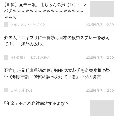
【画像】元モー娘。辻ちゃんの娘（17）、レ
ベチｗｗｗｗｗｗｗｗｗｗｗｗｗｗｗｗｗ
ｗｗｗ
アルファルファモザイク
2025/8/8(Fr) 12:00
外国人「ゴキブリに一番効く日本の殺虫スプレーを教え
て！」 海外の反応。
海外反応！ I LOVE JAPAN
2025/8/8(Fr) 12:00
死亡した元兵庫県議の妻がNHK党立花氏を名誉棄損の疑
いで刑事告訴「警察の調べ受けている」ウソの発言
みそパンNEWS
2025/8/8(Fr) 12:00
「年金」←これ絶対崩壊するよな？