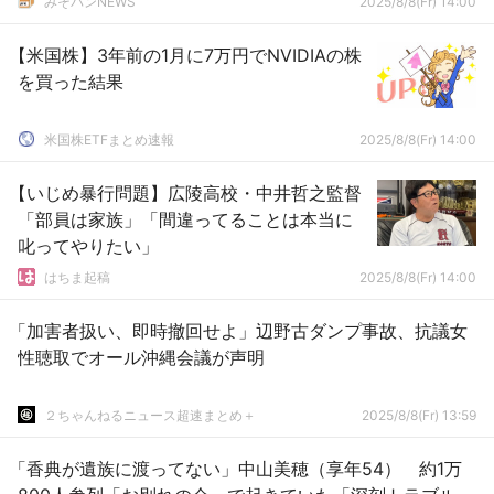
みそパンNEWS
2025/8/8(Fr) 14:00
【米国株】3年前の1月に7万円でNVIDIAの株
を買った結果
米国株ETFまとめ速報
2025/8/8(Fr) 14:00
【いじめ暴行問題】広陵高校・中井哲之監督
「部員は家族」「間違ってることは本当に
叱ってやりたい」
はちま起稿
2025/8/8(Fr) 14:00
「加害者扱い、即時撤回せよ」辺野古ダンプ事故、抗議女
性聴取でオール沖縄会議が声明
２ちゃんねるニュース超速まとめ＋
2025/8/8(Fr) 13:59
「香典が遺族に渡ってない」中山美穂（享年54） 約1万