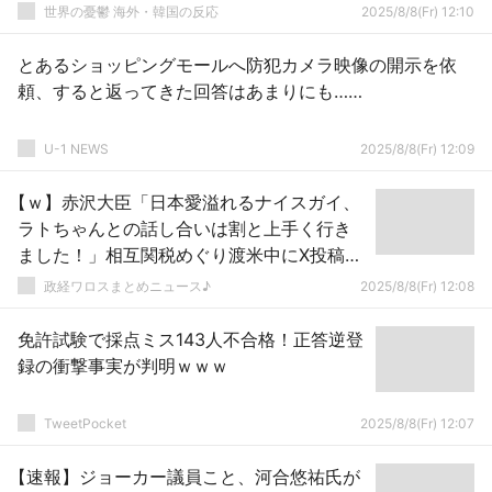
世界の憂鬱 海外・韓国の反応
2025/8/8(Fr) 12:10
とあるショッピングモールへ防犯カメラ映像の開示を依
頼、すると返ってきた回答はあまりにも……
U-1 NEWS
2025/8/8(Fr) 12:09
【ｗ】赤沢大臣「日本愛溢れるナイスガイ、
ラトちゃんとの話し合いは割と上手く行き
ました！」相互関税めぐり渡米中にX投稿
………
政経ワロスまとめニュース♪
2025/8/8(Fr) 12:08
免許試験で採点ミス143人不合格！正答逆登
録の衝撃事実が判明ｗｗｗ
TweetPocket
2025/8/8(Fr) 12:07
【速報】ジョーカー議員こと、河合悠祐氏が