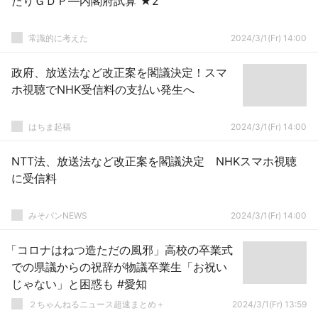
たりＧＤＰ―内閣府試算 ★2
常識的に考えた
2024/3/1(Fr) 14:00
政府、放送法など改正案を閣議決定！スマ
ホ視聴でNHK受信料の支払い発生へ
はちま起稿
2024/3/1(Fr) 14:00
NTT法、放送法など改正案を閣議決定 NHKスマホ視聴
に受信料
みそパンNEWS
2024/3/1(Fr) 14:00
「コロナはねつ造ただの風邪」高校の卒業式
での県議からの祝辞が物議卒業生「お祝い
じゃない」と困惑も #愛知
２ちゃんねるニュース超速まとめ＋
2024/3/1(Fr) 13:59