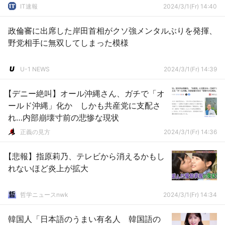
IT速報
2024/3/1(Fr) 14:40
政倫審に出席した岸田首相がクソ強メンタルぶりを発揮、
野党相手に無双してしまった模様
U-1 NEWS
2024/3/1(Fr) 14:39
【デニー絶叫】オール沖縄さん、ガチで「オ
ールド沖縄」化か しかも共産党に支配さ
れ…内部崩壊寸前の悲惨な現状
正義の見方
2024/3/1(Fr) 14:36
【悲報】指原莉乃、テレビから消えるかもし
れないほど炎上が拡大
哲学ニュースnwk
2024/3/1(Fr) 14:34
韓国人「日本語のうまい有名人 韓国語の