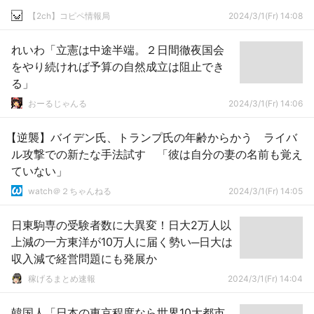
【2ch】コピペ情報局
2024/3/1(Fr) 14:08
れいわ「立憲は中途半端。２日間徹夜国会
をやり続ければ予算の自然成立は阻止でき
る」
おーるじゃんる
2024/3/1(Fr) 14:06
【逆襲】バイデン氏、トランプ氏の年齢からかう ライバ
ル攻撃での新たな手法試す 「彼は自分の妻の名前も覚え
ていない」
watch＠２ちゃんねる
2024/3/1(Fr) 14:05
日東駒専の受験者数に大異変！日大2万人以
上減の一方東洋が10万人に届く勢い─日大は
収入減で経営問題にも発展か
稼げるまとめ速報
2024/3/1(Fr) 14:04
韓国人「日本の東京程度なら世界10大都市