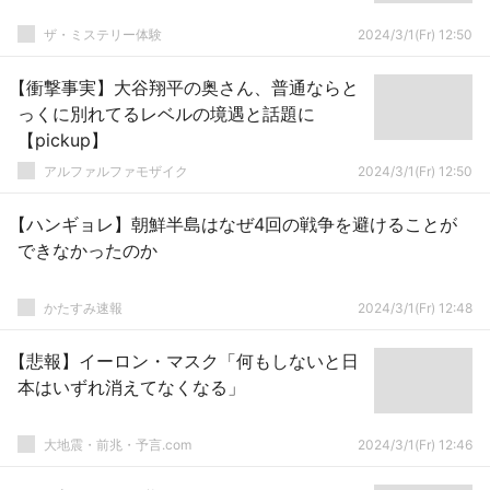
ザ・ミステリー体験
2024/3/1(Fr) 12:50
【衝撃事実】大谷翔平の奥さん、普通ならと
っくに別れてるレベルの境遇と話題に
【pickup】
アルファルファモザイク
2024/3/1(Fr) 12:50
【ハンギョレ】朝鮮半島はなぜ4回の戦争を避けることが
できなかったのか
かたすみ速報
2024/3/1(Fr) 12:48
【悲報】イーロン・マスク「何もしないと日
本はいずれ消えてなくなる」
大地震・前兆・予言.com
2024/3/1(Fr) 12:46