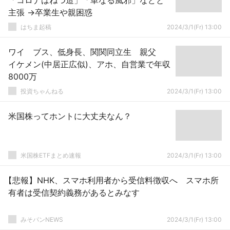
「コロナはねつ造」「単なる風邪」などと
主張 →卒業生や親困惑
はちま起稿
2024/3/1(Fr) 13:00
ワイ ブス、低身長、関関同立生 親父
イケメン(中居正広似)、アホ、自営業で年収
8000万
投資ちゃんねる
2024/3/1(Fr) 13:00
米国株ってホントに大丈夫なん？
米国株ETFまとめ速報
2024/3/1(Fr) 13:00
【悲報】NHK、スマホ利用者から受信料徴収へ スマホ所
有者は受信契約義務があるとみなす
みそパンNEWS
2024/3/1(Fr) 13:00