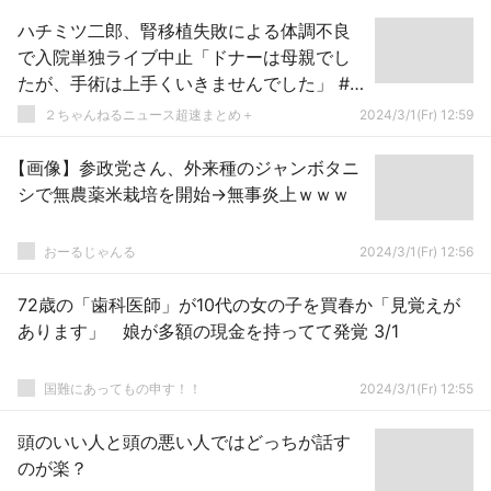
ハチミツ二郎、腎移植失敗による体調不良
で入院単独ライブ中止「ドナーは母親でし
たが、手術は上手くいきませんでした」 #
芸能
２ちゃんねるニュース超速まとめ＋
2024/3/1(Fr) 12:59
【画像】参政党さん、外来種のジャンボタニ
シで無農薬米栽培を開始→無事炎上ｗｗｗ
おーるじゃんる
2024/3/1(Fr) 12:56
72歳の「歯科医師」が10代の女の子を買春か「見覚えが
あります」 娘が多額の現金を持ってて発覚 3/1
国難にあってもの申す！！
2024/3/1(Fr) 12:55
頭のいい人と頭の悪い人ではどっちが話す
のが楽？