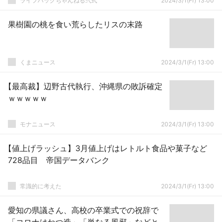
ライフハックちゃんねる弐式
2024/3/1(Fr) 13:00
果樹園の桃を食い荒らしたリスの末路
くまニュース
2024/3/1(Fr) 13:00
【最高裁】辺野古代執行、沖縄県の敗訴確定
ｗｗｗｗｗ
モナニュース
2024/3/1(Fr) 13:00
【値上げラッシュ】3月値上げはレトルト食品や菓子など
728品目 帝国データバンク
常識的に考えた
2024/3/1(Fr) 13:00
愛知の県議さん、高校の卒業式での祝辞で