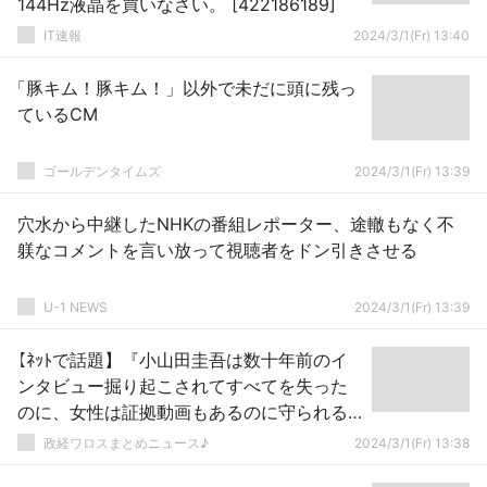
144Hz液晶を買いなさい。 [422186189]
IT速報
2024/3/1(Fr) 13:40
「豚キム！豚キム！」以外で未だに頭に残っ
ているCM
ゴールデンタイムズ
2024/3/1(Fr) 13:39
穴水から中継したNHKの番組レポーター、途轍もなく不
躾なコメントを言い放って視聴者をドン引きさせる
U-1 NEWS
2024/3/1(Fr) 13:39
【ﾈｯﾄで話題】『小山田圭吾は数十年前のイ
ンタビュー掘り起こされてすべてを失った
のに、女性は証拠動画もあるのに守られる
の？』 → ｗｗｗｗｗｗｗｗｗｗｗｗｗｗｗ
政経ワロスまとめニュース♪
2024/3/1(Fr) 13:38
ｗ