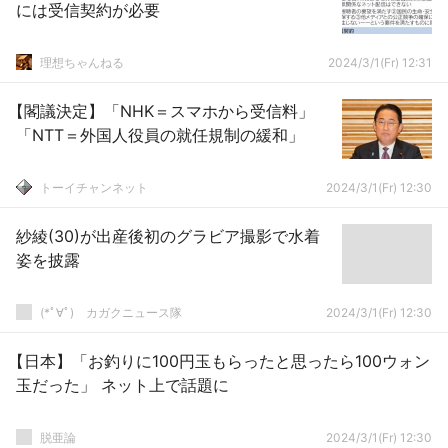
には受信契約が必要
理想ちゃんねる
2024/3/1(Fr) 12:31
【閣議決定】「NHK＝スマホから受信料」
「NTT＝外国人役員の就任規制の緩和」
トーイチャンネット
2024/3/1(Fr) 12:30
紗綾(30)が出産後初のグラビア撮影で水着
姿を披露
(*ﾟ∀ﾟ)ゞカガクニュース隊
2024/3/1(Fr) 12:30
【日本】「お釣りに100円玉もらったと思ったら100ウォン
玉だった」 ネット上で話題に
脱亜論
2024/3/1(Fr) 12:30