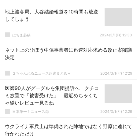
地上波各局、大谷結婚報道を10時間も放送
してしまう
はちま起稿
2024/3/1(Fr) 12:30
ネット上のひぼう中傷事業者に迅速対応求める改正案閣議
決定
２ちゃんねるニュース超速まとめ＋
2024/3/1(Fr) 12:29
医師90人がグーグルを集団提訴へ クチコ
ミ放置で「被害受けた」 最近めちゃくち
ゃ酷いレビュー見るね
日本第一！ニュース録
2024/3/1(Fr) 12:29
ウクライナ軍兵士は準備された陣地ではなく野原に連れて
行かれただけ