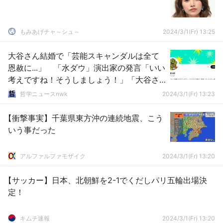
もみあげチャ～シュ～
2024/3/1(Fr) 13:25
大谷さん結婚で「芸能スキャンダルは全て
恩赦に...」 「水ダウ」演出家の発言「いい
考えですね！そうしましょう！」「大谷さ
ん関係ないのに失礼」「流石に意味不明」
哲学ニュースnwk
2024/3/1(Fr) 13:23
の声
【衝撃事実】千葉県東方沖の連続地震、こう
いう事だった
アルファルファモザイク
2024/3/1(Fr) 13:20
【サッカー】日本、北朝鮮を2-1でくだしパリ五輪出場決
定！
キムチ速報
2024/3/1(Fr) 13:20