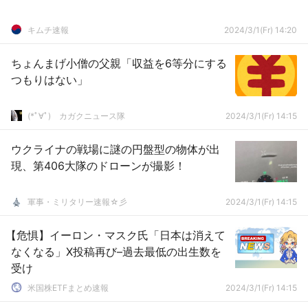
キムチ速報
2024/3/1(Fr) 14:20
ちょんまげ小僧の父親「収益を6等分にする
つもりはない」
(*ﾟ∀ﾟ)ゞカガクニュース隊
2024/3/1(Fr) 14:15
ウクライナの戦場に謎の円盤型の物体が出
現、第406大隊のドローンが撮影！
軍事・ミリタリー速報☆彡
2024/3/1(Fr) 14:15
【危惧】イーロン・マスク氏「日本は消えて
なくなる」X投稿再び–過去最低の出生数を
受け
米国株ETFまとめ速報
2024/3/1(Fr) 14:15