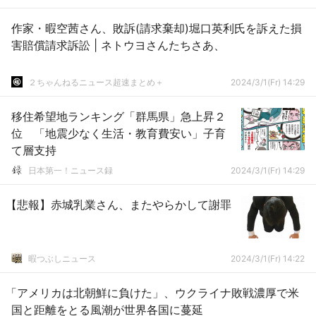
作家・暇空茜さん、敗訴(請求棄却)堀口英利氏を訴えた損
害賠償請求訴訟 | ネトウヨさんたちさあ、
２ちゃんねるニュース超速まとめ＋
2024/3/1(Fr) 14:29
移住希望地ランキング「群馬県」急上昇２
位 「地震少なく生活・教育費安い」子育
て層支持
日本第一！ニュース録
2024/3/1(Fr) 14:29
【悲報】赤城乳業さん、またやらかして謝罪
暇つぶしニュース
2024/3/1(Fr) 14:22
「アメリカは北朝鮮に負けた」、ウクライナ敗戦濃厚で米
国と距離をとる風潮が世界各国に蔓延