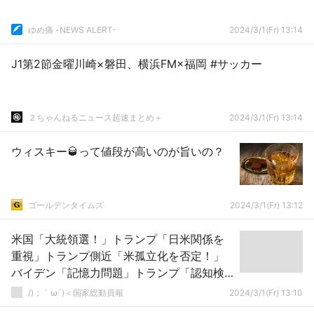
ゆめ痛 -NEWS ALERT-
2024/3/1(Fr) 13:14
J1第2節金曜川崎×磐田、横浜FM×福岡 #サッカー
２ちゃんねるニュース超速まとめ＋
2024/3/1(Fr) 13:14
ウィスキー🥃って値段が高いのが旨いの？
ゴールデンタイムズ
2024/3/1(Fr) 13:12
米国「大統領選！」トランプ「日米関係を
重視」トランプ側近「米孤立化を否定！」
バイデン「記憶力問題」トランプ「認知検
査を要求！」ホワイトハウス「検査必要な
/)；｀ω´)＜国家総動員報
2024/3/1(Fr) 13:10
し！」→