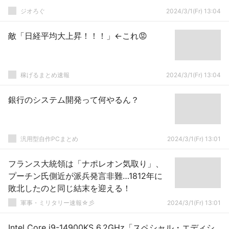
ジオろぐ
2024/3/1(Fr) 13:04
敵「日経平均大上昇！！！」←これ😡
稼げるまとめ速報
2024/3/1(Fr) 13:04
銀行のシステム開発って何やるん？
汎用型自作PCまとめ
2024/3/1(Fr) 13:01
フランス大統領は「ナポレオン気取り」、
プーチン氏側近が派兵発言非難…1812年に
敗北したのと同じ結末を迎える！
軍事・ミリタリー速報☆彡
2024/3/1(Fr) 13:01
Intel Core i9-14900KS 6.2GHz「スペシャル・エディシ