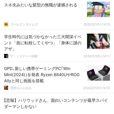
スネ夫みたいな髪型の無職が逮捕される
ゴールデンタイムズ
2024/3/1(Fr) 14:12
学生時代には気づかなかった三大闇深イベ
ント「急に転校してくやつ」「身体に謎の
アザ」
ザ・ミステリー体験
2024/3/1(Fr) 14:11
GPD､新しい携帯ゲーミングPC｢Win
Mini(2024)｣を発表 Ryzen 8840UやROG
Allyと同じ画面を搭載
理想ちゃんねる
2024/3/1(Fr) 14:10
【悲報】ハリウッドさん、面白いコンテンツが最早スパイ
ダーマンしかない