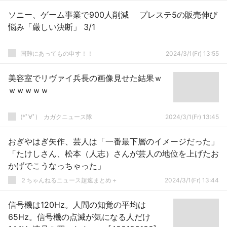
ソニー、ゲーム事業で900人削減 プレステ5の販売伸び
悩み「厳しい決断」 3/1
国難にあってもの申す！！
2024/3/1(Fr) 13:55
美容室でリヴァイ兵長の画像見せた結果ｗ
ｗｗｗｗｗ
(*ﾟ∀ﾟ)ゞカガクニュース隊
2024/3/1(Fr) 13:45
おぎやはぎ矢作、芸人は「一番最下層のイメージだった」
「たけしさん、松本（人志）さんが芸人の地位を上げたお
かげでこうなっちゃった」
２ちゃんねるニュース超速まとめ＋
2024/3/1(Fr) 13:44
信号機は120Hz。人間の知覚の平均は
65Hz。信号機の点滅が気になる人だけ