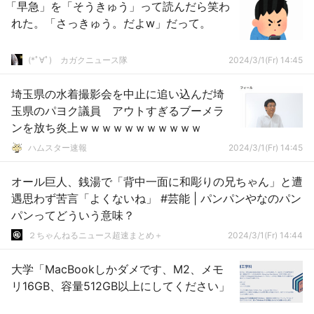
「早急」を「そうきゅう」って読んだら笑わ
れた。「さっきゅう。だよw」だって。
(*ﾟ∀ﾟ)ゞカガクニュース隊
2024/3/1(Fr) 14:45
埼玉県の水着撮影会を中止に追い込んだ埼
玉県のパヨク議員 アウトすぎるブーメラ
ンを放ち炎上ｗｗｗｗｗｗｗｗｗｗｗ
ハムスター速報
2024/3/1(Fr) 14:45
オール巨人、銭湯で「背中一面に和彫りの兄ちゃん」と遭
遇思わず苦言「よくないね」 #芸能 | パンパンやなのパン
パンってどういう意味？
２ちゃんねるニュース超速まとめ＋
2024/3/1(Fr) 14:44
大学「MacBookしかダメです、M2、メモ
リ16GB、容量512GB以上にしてください」