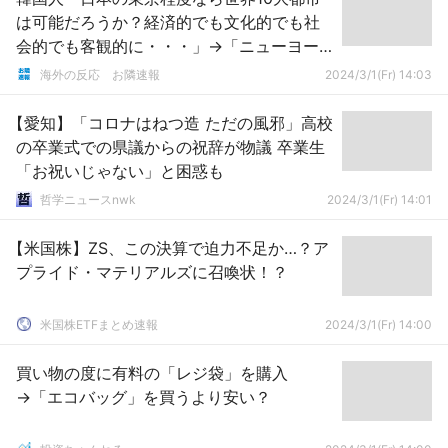
は可能だろうか？経済的でも文化的でも社
会的でも客観的に・・・」→「ニューヨー
ク、ロンドン、東京、上海、ソウルのトッ
海外の反応 お隣速報
2024/3/1(Fr) 14:03
プ5である」
【愛知】「コロナはねつ造 ただの風邪」高校
の卒業式での県議からの祝辞が物議 卒業生
「お祝いじゃない」と困惑も
哲学ニュースnwk
2024/3/1(Fr) 14:01
【米国株】ZS、この決算で迫力不足か…？ア
プライド・マテリアルズに召喚状！？
米国株ETFまとめ速報
2024/3/1(Fr) 14:00
買い物の度に有料の「レジ袋」を購入
→「エコバッグ」を買うより安い？