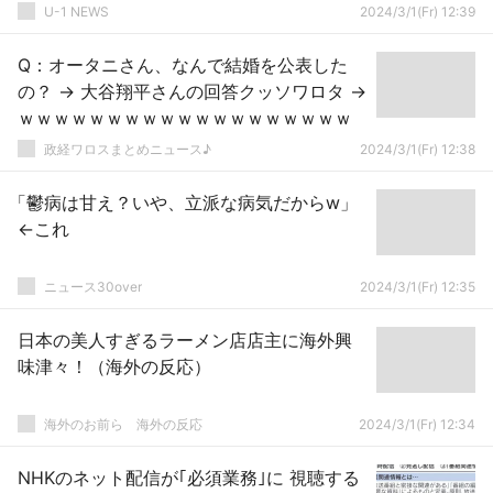
U-1 NEWS
2024/3/1(Fr) 12:39
Q：オータニさん、なんで結婚を公表した
の？ → 大谷翔平さんの回答クッソワロタ →
ｗｗｗｗｗｗｗｗｗｗｗｗｗｗｗｗｗｗｗ
政経ワロスまとめニュース♪
2024/3/1(Fr) 12:38
「鬱病は甘え？いや、立派な病気だからw」
←これ
ニュース30over
2024/3/1(Fr) 12:35
日本の美人すぎるラーメン店店主に海外興
味津々！（海外の反応）
海外のお前ら 海外の反応
2024/3/1(Fr) 12:34
NHKのネット配信が｢必須業務｣に 視聴する