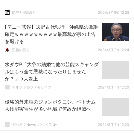
航空万能論GF
2024/3/1(Fr) 12:28
【デニー悲報】辺野古代執行 沖縄県の敗訴
確定ｗｗｗｗｗｗｗｗｗ最高裁が県の上告
を退ける
正義の見方
2024/3/1(Fr) 12:24
水ダウP「大谷の結婚で他の芸能スキャンダ
ルはもう全て恩赦になったりしません
か？」→大炎上
アルファルファモザイク
2024/3/1(Fr) 12:20
侵略的外来種のジャンボタニシ、ベトナム
人技能実習生が多い地域で何故か絶滅へ
ガハろぐNewsヽ(･ω･)/ｽﾞｺｰ
2024/3/1(Fr) 12:20