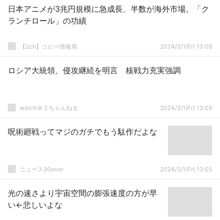
日本アニメが3兆円規模に急成長、半数が海外市場。「ク
ランチロール」の功績
【2ch】コピペ情報局
2024/3/1(Fr) 13:08
ロシア大統領、侵攻継続を明言 核戦力充実強調
watch＠２ちゃんねる
2024/3/1(Fr) 13:05
呪術廻戦ってマジのガチでもう駄作だよな
ニュース30over
2024/3/1(Fr) 13:05
光の速さより宇宙空間の膨張速度の方が早
い←悲しいよな