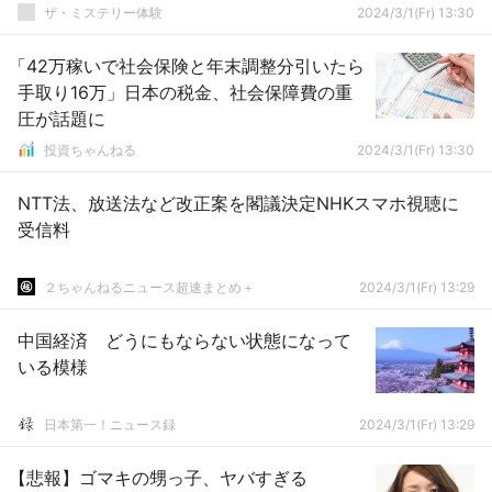
ザ・ミステリー体験
2024/3/1(Fr) 13:30
「42万稼いで社会保険と年末調整分引いたら
手取り16万」日本の税金、社会保障費の重
圧が話題に
投資ちゃんねる
2024/3/1(Fr) 13:30
NTT法、放送法など改正案を閣議決定NHKスマホ視聴に
受信料
２ちゃんねるニュース超速まとめ＋
2024/3/1(Fr) 13:29
中国経済 どうにもならない状態になって
いる模様
日本第一！ニュース録
2024/3/1(Fr) 13:29
【悲報】ゴマキの甥っ子、ヤバすぎる