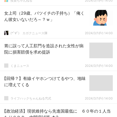
投資ちゃんねる
2024/3/1(Fr) 14:00
女上司（29歳、バツイチの子持ち）「俺く
ん彼女いないだろ～？ｗ」
(*ﾟ∀ﾟ)ゞカガクニュース隊
2024/3/1(Fr) 14:00
胃に誤って人工肛門を造設された女性が病
院に損害賠償を求め提訴
くまニュース
2024/3/1(Fr) 14:00
【回帰？】有線イヤホンつけてるやつ、地味
に増えてくる
ライフハックちゃんねる弐式
2024/3/1(Fr) 14:00
【政治経済】現状維持なら先進国最低に ６０年の１人当