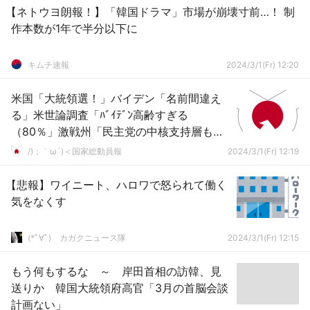
【ネトウヨ朗報！】「韓国ドラマ」市場が崩壊寸前…！ 制
作本数が1年で半分以下に
キムチ速報
2024/3/1(Fr) 12:20
米国「大統領選！」バイデン「名前間違え
る」米世論調査「ﾊﾞｲﾃﾞﾝ高齢すぎる
（80％」激戦州「民主党の中核支持層も高
齢不安！」オバマ嫁「後継指名で本選に登
/)；｀ω´)＜国家総動員報
2024/3/1(Fr) 12:19
場する説」→
【悲報】ワイニート、ハロワで怒られて働く
気をなくす
(*ﾟ∀ﾟ)ゞカガクニュース隊
2024/3/1(Fr) 12:15
もう何もするな ～ 岸田首相の訪韓、見
送りか 韓国大統領府高官「3月の首脳会談
計画ない」