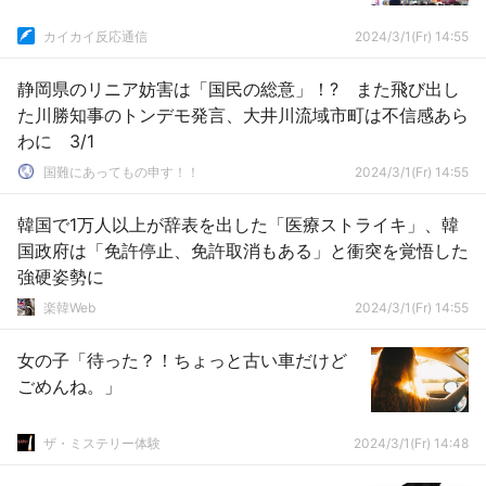
カイカイ反応通信
2024/3/1(Fr) 14:55
静岡県のリニア妨害は「国民の総意」！? また飛び出し
た川勝知事のトンデモ発言、大井川流域市町は不信感あら
わに 3/1
国難にあってもの申す！！
2024/3/1(Fr) 14:55
韓国で1万人以上が辞表を出した「医療ストライキ」、韓
国政府は「免許停止、免許取消もある」と衝突を覚悟した
強硬姿勢に
楽韓Web
2024/3/1(Fr) 14:55
女の子「待った？！ちょっと古い車だけど
ごめんね。」
ザ・ミステリー体験
2024/3/1(Fr) 14:48