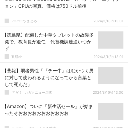
ョン」CPUの写真、価格は750ドル前後
PCパーツまとめ
2024/3/1(Fr) 13:01
【徳島県】配備した中華タブレットの故障多
発で、教育長が退任 代替機調達追いつか
ず
政経ch
2024/3/1(Fr) 13:01
【悲報】弱者男性「『チー牛』はむかつく男
に対して使われるようになってから言葉と
して死んだ」
(*ﾟ∀ﾟ)ゞカガクニュース隊
2024/3/1(Fr) 13:00
【Amazon】ついに「新生活セール」が始ま
ったぞおおおおおおおおおおお