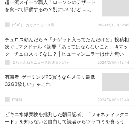
超一流スイーツ職人「ローソンのデザート
を食べて評価するの？別にいいけど……」
(*ﾟ∀ﾟ)ゞカガクニュース隊
2024/3/1(Fr) 12:45
チュロス頼んだら→「ナゲット入ってたんだけど」投稿相
次ぐ…マクドナルド謝罪「あってはならないこと」 #マッ
ク | チュロスってなに？ | ヒューマンエラーは仕方無い
２ちゃんねるニュース超速まとめ＋
2024/3/1(Fr) 12:44
有識者｢ゲーミングPC買うならメモリ最低
32GB欲しい」←これ
IT速報
2024/3/1(Fr) 12:40
ビキニ水爆実験を批判した朝日記者、「フォネティックコ
ード」を知らないと自白して読者からツッコミを食らう