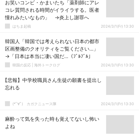
お笑いコンビ・かまいたち「薬剤師にアレ
コレ質問される時間がイライラする。医者
憧れみたいなもの」 →炎上し謝罪へ
はちま起稿
2024/3/1(Fr) 13:30
韓国人「韓国では考えられない日本の都市
区画整備のクオリティをご覧ください…」
→「日本は本当に凄い国だ…（ﾌﾞﾙﾌﾞﾙ」
韓国の反応 | 海外トークログ
2024/3/1(Fr) 13:30
【悲報】中学校職員さん生徒の願書を提出し
忘れる
(*ﾟ∀ﾟ)ゞカガクニュース隊
2024/3/1(Fr) 13:30
麻酔って気を失った時も覚えてないし怖い
よね