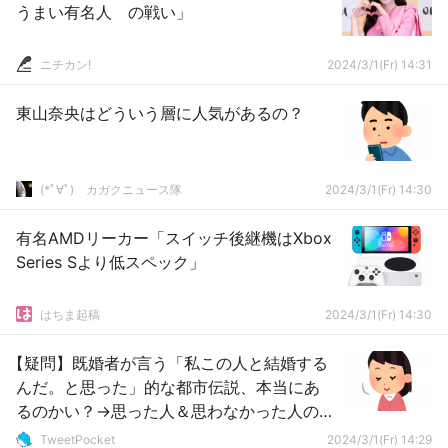
うまい有名人 の戦い」
ニチカン!
2024/3/1(Fr) 14:31
東山奈央はどういう層に人気があるの？
(*ﾟ∀ﾟ)ゞカガクニュース隊
2024/3/1(Fr) 14:30
有名AMDリーカー「スイッチ後継機はXbox
Series Sより低スペック」
はちま起稿
2024/3/1(Fr) 14:30
【疑問】既婚者が言う「私この人と結婚する
んだ。と思った」的な都市伝説、本当にあ
るのかい？→思った人＆思わなかった人の
声
TweetPocket
2024/3/1(Fr) 14:29