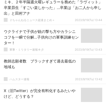
ミキ、２年半隔週火曜レギュラーを務めた「ラヴィット」
卒業昴生「すごい楽しかった」…卒業は「お二人から申し
出」と田村アナ
２ちゃんねるニュース超速まとめ＋
2023/9/19(Tu) 13:44
ウクライナで子供が銃の撃ち方やカラシニ
コフを一瞬で分解…子供向けの軍事訓練セン
ター！
軍事・ミリタリー速報☆彡
2023/9/19(Tu) 13:43
教師志願者数 ブラックすぎて過去最低の
地域も
ハムスター速報
2023/9/19(Tu) 13:42
X（旧Twitter）が完全有料化するみたいや
けど、どうする？