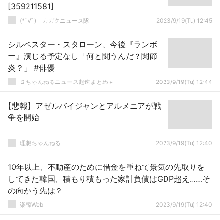
[359211581]
(*ﾟ∀ﾟ)ゞカガクニュース隊
2023/9/19(Tu) 12:45
シルベスター・スタローン、今後『ランボ
ー』演じる予定なし「何と闘うんだ？関節
炎？」 #俳優
２ちゃんねるニュース超速まとめ＋
2023/9/19(Tu) 12:44
【悲報】アゼルバイジャンとアルメニアが戦
争を開始
理想ちゃんねる
2023/9/19(Tu) 12:40
10年以上、不動産のために借金を重ねて景気の先取りを
してきた韓国、積もり積もった家計負債はGDP超え……そ
の向かう先は？
楽韓Web
2023/9/19(Tu) 12:40