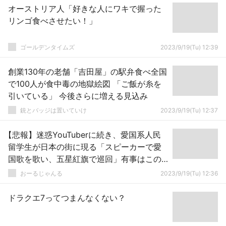
オーストリア人「好きな人にワキで握った
リンゴ食べさせたい！」
ゴールデンタイムズ
2023/9/19(Tu) 12:39
創業130年の老舗「吉田屋」の駅弁食べ全国
で100人が食中毒の地獄絵図 「ご飯が糸を
引いている」 今後さらに増える見込み
銃とバッジは置いていけ
2023/9/19(Tu) 12:37
【悲報】迷惑YouTuberに続き、愛国系人民
留学生が日本の街に現る「スピーカーで愛
国歌を歌い、五星紅旗で巡回」有事はこの
ような人達が破壊活動？
おーるじゃんる
2023/9/19(Tu) 12:36
ドラクエ7ってつまんなくない？