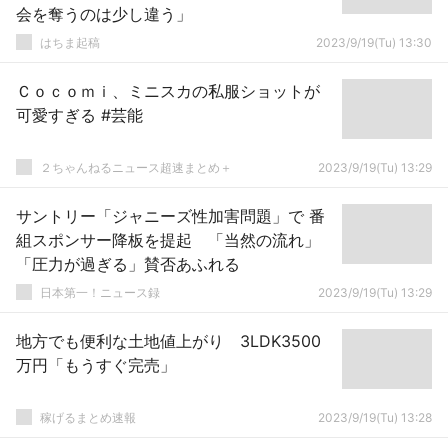
会を奪うのは少し違う」
はちま起稿
2023/9/19(Tu) 13:30
Ｃｏｃｏｍｉ、ミニスカの私服ショットが
可愛すぎる #芸能
２ちゃんねるニュース超速まとめ＋
2023/9/19(Tu) 13:29
サントリー「ジャニーズ性加害問題」で 番
組スポンサー降板を提起 「当然の流れ」
「圧力が過ぎる」賛否あふれる
日本第一！ニュース録
2023/9/19(Tu) 13:29
地方でも便利な土地値上がり 3LDK3500
万円「もうすぐ完売」
稼げるまとめ速報
2023/9/19(Tu) 13:28