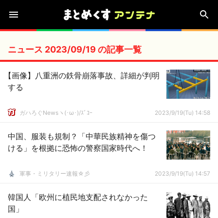
ニュース 2023/09/19 の記事一覧
【画像】八重洲の鉄骨崩落事故、詳細が判明
する
ガハろぐNewsヽ(･ω･)/ｽﾞｺｰ
2023/9/19(Tu) 14:58
中国、服装も規制？「中華民族精神を傷つ
ける」を根拠に恐怖の警察国家時代へ！
軍事・ミリタリー速報☆彡
2023/9/19(Tu) 14:57
韓国人「欧州に植民地支配されなかった
国」