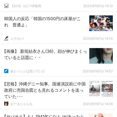
【2ch】コピペ情報局
2023/9/19(Tu) 14:12
韓国人の反応「韓国の1500円の床屋がこ
れ 普通よ」
ニチカン!
2023/9/19(Tu) 14:10
【画像】 新垣結衣さん(36)、顔が伸びまくっ
ていると話題に・・
銃とバッジは置いていけ
2023/9/19(Tu) 14:07
【悲報】沖縄デニー知事、国連演説前に中国
政府に売国合図とも見れるコメントを送っ
ていた･･･
おーるじゃんる
2023/9/19(Tu) 14:06
【ヤバそう】もし1941年になんJがあったら