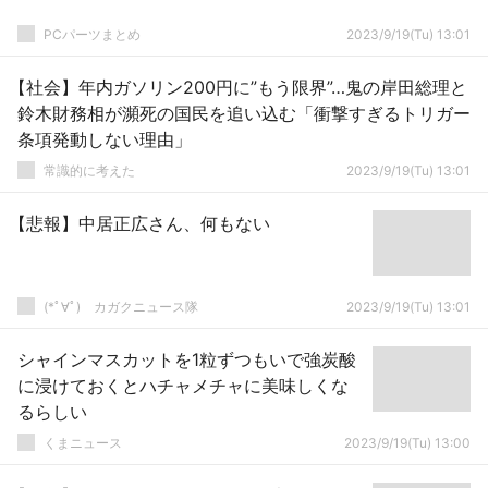
PCパーツまとめ
2023/9/19(Tu) 13:01
【社会】年内ガソリン200円に”もう限界”…鬼の岸田総理と
鈴木財務相が瀕死の国民を追い込む「衝撃すぎるトリガー
条項発動しない理由」
常識的に考えた
2023/9/19(Tu) 13:01
【悲報】中居正広さん、何もない
(*ﾟ∀ﾟ)ゞカガクニュース隊
2023/9/19(Tu) 13:01
シャインマスカットを1粒ずつもいで強炭酸
に浸けておくとハチャメチャに美味しくな
るらしい
くまニュース
2023/9/19(Tu) 13:00