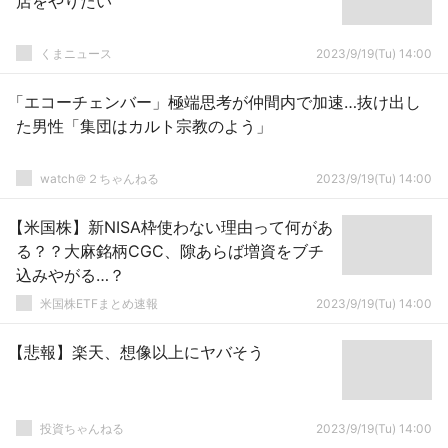
店をやりたい
くまニュース
2023/9/19(Tu) 14:00
「エコーチェンバー」極端思考が仲間内で加速…抜け出し
た男性「集団はカルト宗教のよう」
watch＠２ちゃんねる
2023/9/19(Tu) 14:00
【米国株】新NISA枠使わない理由って何があ
る？？大麻銘柄CGC、隙あらば増資をブチ
込みやがる…？
米国株ETFまとめ速報
2023/9/19(Tu) 14:00
【悲報】楽天、想像以上にヤバそう
投資ちゃんねる
2023/9/19(Tu) 14:00