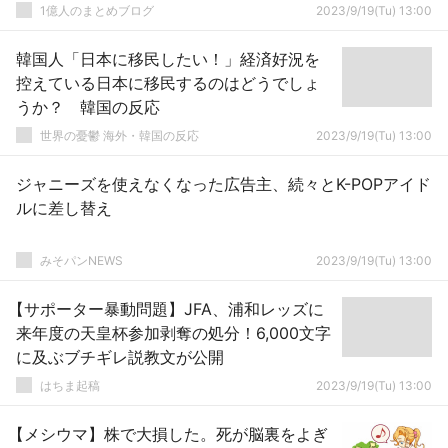
1億人のまとめブログ
2023/9/19(Tu) 13:00
韓国人「日本に移民したい！」経済好況を
控えている日本に移民するのはどうでしょ
うか？ 韓国の反応
世界の憂鬱 海外・韓国の反応
2023/9/19(Tu) 13:00
ジャニーズを使えなくなった広告主、続々とK-POPアイド
ルに差し替え
みそパンNEWS
2023/9/19(Tu) 13:00
【サポーター暴動問題】JFA、浦和レッズに
来年度の天皇杯参加剥奪の処分！6,000文字
に及ぶブチギレ説教文が公開
はちま起稿
2023/9/19(Tu) 13:00
【メシウマ】株で大損した。死が脳裏をよぎ