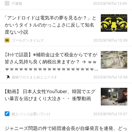
IT速報
2023/9/19(Tu) 13:40
「アンドロイドは電気羊の夢を見るか？」と
かいうタイトルのかっこよさに反して知名
度ない小説
ゴールデンタイムズ
2023/9/19(Tu) 13:39
【ﾈｯﾄで話題】※補助金は全て税金からですが
皆さん気持ち良く納税出来ますか？ → ｗｗ
ｗｗｗｗｗｗｗｗｗｗｗｗｗｗｗｗｗｗｗ
ｗｗｗｗ
政経ワロスまとめニュース♪
2023/9/19(Tu) 13:38
【動画】 日本人女性YouTuber、韓国でエグ
い暴言を浴びまくり大泣き・・ 衝撃動画
銃とバッジは置いていけ
2023/9/19(Tu) 13:37
ジャニーズ問題の件で経団連会長が自爆発言を連発、どっ