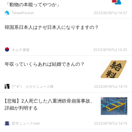
「動物の本能ってやつか」
TweetPocket
2023/9/19(Tu) 14:27
韓国系日本人はナゼ日本人になりすますの？
キムチ速報
2023/9/19(Tu) 14:20
年収っていくらあれば結婚できんの？
(*ﾟ∀ﾟ)ゞカガクニュース隊
2023/9/19(Tu) 14:15
【悲報】2人死亡した八重洲鉄骨崩落事故、
詳細が判明する
哲学ニュースnwk
2023/9/19(Tu) 14:15