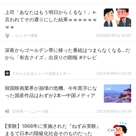
上司「あなたはもう明日からくるな！」←
言われてその通りにした結果ｗｗｗｗｗｗ
ｗｗ
ハムスター速報
2023/9/19(Tu) 14:30
深夜からゴールデン帯に移った番組はつまらなくなる…だ
から「有吉クイズ」出戻りの朗報 #テレビ
２ちゃんねるニュース超速まとめ＋
2023/9/19(Tu) 14:29
韓国映画業界が崩壊の危機、今年黒字にな
った国産作品はわずか2本―中国メディア
日本第一！ニュース録
2023/9/19(Tu) 14:29
【実験】1968年に実施された『ねずみ実験』
まるで日本の階級化社会そのものだった