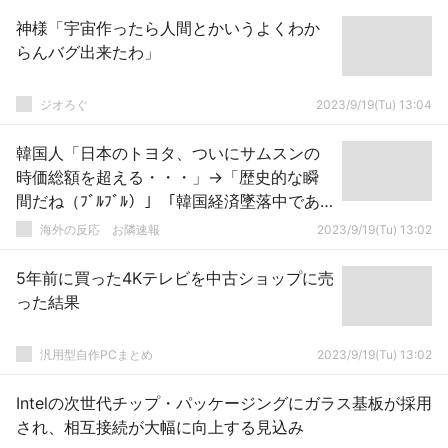
神様「宇宙作ったら人間とかいうよくわか
らんバグ出来たわ」
ジオろぐ
2023/9/19(Tu) 13:04
韓国人「日本のトヨタ、ついにサムスンの
時価総額を超える・・・」→「歴史的な瞬
間だね（ﾌﾞﾙﾌﾞﾙ）」「韓国経済墜落中であ
る」
海外の反応 お隣速報
2023/9/19(Tu) 13:02
5年前に買った4Kテレビを中古ショップに売
った結果
汎用型自作PCまとめ
2023/9/19(Tu) 13:02
Intelの次世代チップ・パッケージングにガラス基板が採用
され、相互接続が大幅に向上する見込み