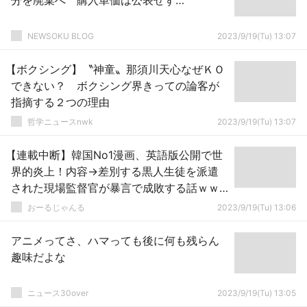
分を廃棄へ 購入単価は公表せず…
NEWSOKU BLOG
2023/9/19(Tu) 13:07
【ボクシング】〝神童〟那須川天心なぜＫＯ
できない？ ボクシング界きっての論客が
指摘する２つの理由
哲学ニュースnwk
2023/9/19(Tu) 13:07
【連載中断】韓国No1漫画、英語版公開で世
界的炎上！内容→差別する黒人生徒を派遣
された現場監督官が暴言で成敗する話ｗｗ
ｗ
おーるじゃんる
2023/9/19(Tu) 13:06
アニメってさ、ハマっても後に何も残らん
趣味だよな
ニュース30over
2023/9/19(Tu) 13:05