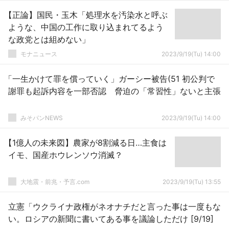
【正論】国民・玉木「処理水を汚染水と呼ぶ
ような、中国の工作に取り込まれてるよう
な政党とは組めない」
モナニュース
2023/9/19(Tu) 14:00
「一生かけて罪を償っていく」ガーシー被告(51 初公判で
謝罪も起訴内容を一部否認 脅迫の「常習性」ないと主張
みそパンNEWS
2023/9/19(Tu) 14:00
【1億人の未来図】農家が8割減る日…主食は
イモ、国産ホウレンソウ消滅？
大地震・前兆・予言.com
2023/9/19(Tu) 13:55
立憲「ウクライナ政権がネオナチだと言った事は一度もな
い。ロシアの新聞に書いてある事を議論しただけ [9/19]