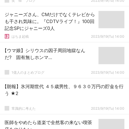
笑 韓 ブログ
2023/9/19(Tu) 14:00
ジャニーズさん、CMだけでなくテレビから
も干され気味に。『CDTVライブ！』100回
記念SPにジャニーズ0人
はちま起稿
2023/9/19(Tu) 14:00
【ウマ娘】シリウスの因子周回地獄なん
だ? 固有無しホンマ…
1億人のまとめブログ
2023/9/19(Tu) 14:00
【朗報】氷河期世代 ４５歳男性、９６３０万円の貯金を行
う ★2
常識的に考えた
2023/9/19(Tu) 14:00
医師をやめたら道楽で全然客の来ない喫茶