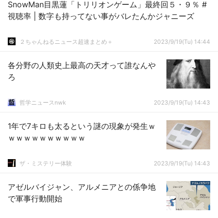
SnowMan目黒蓮「トリリオンゲーム」最終回５・９％ #
視聴率 | 数字も持ってない事がバレたんかジャニーズ
２ちゃんねるニュース超速まとめ＋
2023/9/19(Tu) 14:44
各分野の人類史上最高の天才って誰なんや
ろ
哲学ニュースnwk
2023/9/19(Tu) 14:43
1年で7キロも太るという謎の現象が発生ｗ
ｗｗｗｗｗｗｗｗｗｗ
ザ・ミステリー体験
2023/9/19(Tu) 14:43
アゼルバイジャン、アルメニアとの係争地
で軍事行動開始