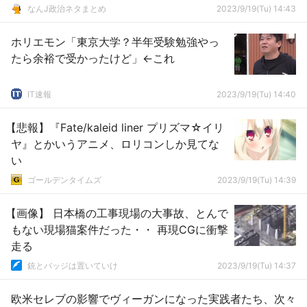
なんJ政治ネタまとめ
2023/9/19(Tu) 14:43
ホリエモン「東京大学？半年受験勉強やっ
たら余裕で受かったけど」←これ
IT速報
2023/9/19(Tu) 14:40
【悲報】『Fate/kaleid liner プリズマ☆イリ
ヤ』とかいうアニメ、ロリコンしか見てな
い
ゴールデンタイムズ
2023/9/19(Tu) 14:39
【画像】 日本橋の工事現場の大事故、とんで
もない現場猫案件だった・・ 再現CGに衝撃
走る
銃とバッジは置いていけ
2023/9/19(Tu) 14:37
欧米セレブの影響でヴィーガンになった実践者たち、次々