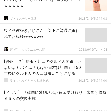
ｗｗｗｗｗ
ザ・ミステリー体験
2023/9/19(Tu) 14:03
ワイ説教好きおじさん、部下に普通に嫌わ
れてた模様wwwwww
(*ﾟ∀ﾟ)ゞカガクニュース隊
2023/9/19(Tu) 14:01
【侵略！？】埼玉・川口のクルド人問題、い
よいよヤバイ‥‥「もはや日本は祖国」「50
年後にクルド人の人口は凄いことになる」
ライフハックちゃんねる弐式
2023/9/19(Tu) 14:00
【イラン】 「韓国に凍結された資金受け取り、米国と収監
者５人の交換実施」