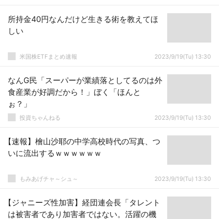
所持金40円なんだけど生きる術を教えてほ
しい
米国株ETFまとめ速報
2023/9/19(Tu) 13:30
なんG民「スーパーが業績落としてるのは外
食産業が好調だから！」ぼく「ほんと
ぉ？」
投資ちゃんねる
2023/9/19(Tu) 13:30
【速報】檜山沙耶の中学高校時代の写真、つ
いに流出するｗｗｗｗｗｗ
もみあげチャ～シュ～
2023/9/19(Tu) 13:30
【ジャニーズ性加害】経団連会長「タレント
は被害者であり加害者ではない。活躍の機