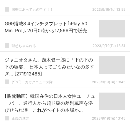
国難にあってもの申す！！
2023/9/19(Tu) 13:55
G99搭載8.4インチタブレット｢iPlay 50
Mini Pro｣､20日0時から17,599円で販売
理想ちゃんねる
2023/9/19(Tu) 13:51
ジャニオタさん、茂木健一郎に「下の下の
下の容姿」 日本人ってゴミみたいなの多す
ぎ… [271912485]
(*ﾟ∀ﾟ)ゞカガクニュース隊
2023/9/19(Tu) 13:45
【胸糞動画】韓国在住の日本人女性ユーチュ
ーバー、通行人から超ド級の差別罵声を浴
びせられ涙 これがヘイトの本場か…
正義の見方
2023/9/19(Tu) 13:45