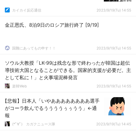
カイカイ反応通信
2023/9/19(Tu) 14:55
金正恩氏、8泊9日のロシア旅行終了 [9/19]
国難にあってもの申す！！
2023/9/19(Tu) 14:55
ソウル大教授「LK-99は残念な形で終わったが韓国は超伝
導技術大国となることができる。国家的支援が必要だ。主
として私に！」と火事場泥棒発言
楽韓Web
2023/9/19(Tu) 14:55
【悲報】日本人「いやああああああああ選手
がコーラ飲んでるううううぅぅうう」←通
報
(*ﾟ∀ﾟ)ゞカガクニュース隊
2023/9/19(Tu) 14:45