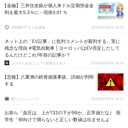
【金融】三井住友銀が個人米ドル定期預金金
利を最大5.3％に－現状0.01 ％
米国株ETFまとめ速報
2023/9/19(Tu) 14:15
ネット上の「EV記事」に批判コメントが殺到する、実に
残念な理由 #電気自動車 | ヨーロッパはEV否定しだして
るんだけどこれ1年前の記事か？
２ちゃんねるニュース超速まとめ＋
2023/9/19(Tu) 14:14
【悲報】八重洲の鉄骨崩落事故、詳細が判明
する
暇つぶしニュース
2023/9/19(Tu) 14:12
お前ら「血圧は、上が132の下が99か。正常値だな｣ 医
学生「仰向けで測らないと正しい数値は出ませんよ