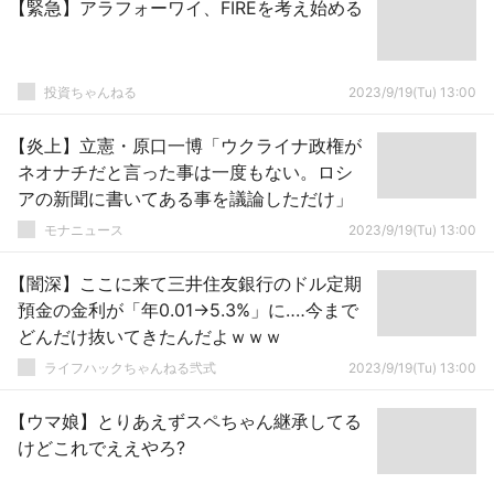
【緊急】アラフォーワイ、FIREを考え始める
投資ちゃんねる
2023/9/19(Tu) 13:00
【炎上】立憲・原口一博「ウクライナ政権が
ネオナチだと言った事は一度もない。ロシ
アの新聞に書いてある事を議論しただけ」
モナニュース
2023/9/19(Tu) 13:00
【闇深】ここに来て三井住友銀行のドル定期
預金の金利が「年0.01→5.3%」に‥‥今まで
どんだけ抜いてきたんだよｗｗｗ
ライフハックちゃんねる弐式
2023/9/19(Tu) 13:00
【ウマ娘】とりあえずスペちゃん継承してる
けどこれでええやろ?