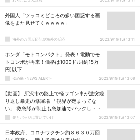
わろたにえん速報
2023/9/19(Tu) 13:11
外国人「ツッコミどころの多い困惑する画
像をまた見せてくｗｗｗｗ」
海外の万国反応記＠海外の反応
2023/9/19(Tu) 13:11
ホンダ「モトコンパクト」発表！電動でモ
トコンポが再来！価格は1000ドル(約15万
円)以下
ゆめ痛 -NEWS ALERT-
2023/9/19(Tu) 13:09
【動画】 所沢市の路上で軽ワゴン車が激突繰
り返し暴走の修羅場 「視界が定まってな
い」 救急隊が制止も急加速でバックし・・
銃とバッジは置いていけ
2023/9/19(Tu) 13:07
日本政府、コロナワクチン約８６３０万回