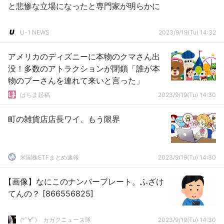
と悲惨な立場になったと専門家が明らかに
U-1 NEWS
2023/9/19(Tu) 14:32
アメリカのディズニーに本物のクマさん出
没！多数のアトラクションが閉鎖「誰が本
物のプーさんを連れて来いと言った」
はちま起稿
2023/9/19(Tu) 14:30
町の雑貨店店長ワイ、もう限界
米国株ETFまとめ速報
2023/9/19(Tu) 14:30
【画像】なにこのナンバープレート。ふざけ
てんの？ [866556825]
(*ﾟ∀ﾟ)ゞカガクニュース隊
2023/9/19(Tu) 14:30