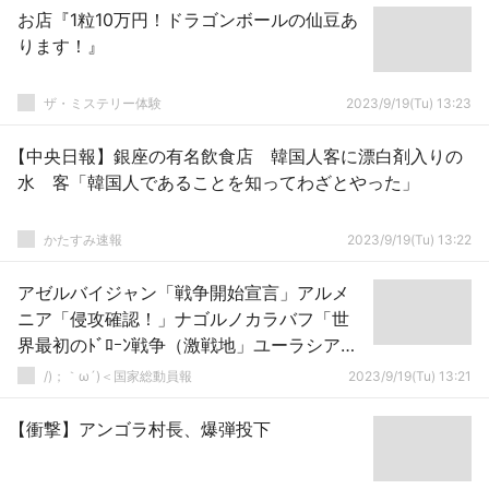
お店『1粒10万円！ドラゴンボールの仙豆あ
ります！』
ザ・ミステリー体験
2023/9/19(Tu) 13:23
【中央日報】銀座の有名飲食店 韓国人客に漂白剤入りの
水 客「韓国人であることを知ってわざとやった」
かたすみ速報
2023/9/19(Tu) 13:22
アゼルバイジャン「戦争開始宣言」アルメ
ニア「侵攻確認！」ナゴルノカラバフ「世
界最初のﾄﾞﾛｰﾝ戦争（激戦地」ユーラシア大
陸「戦争拡大」アルメニア「米軍と軍事演
/)；｀ω´)＜国家総動員報
2023/9/19(Tu) 13:21
習中！」→
【衝撃】アンゴラ村長、爆弾投下