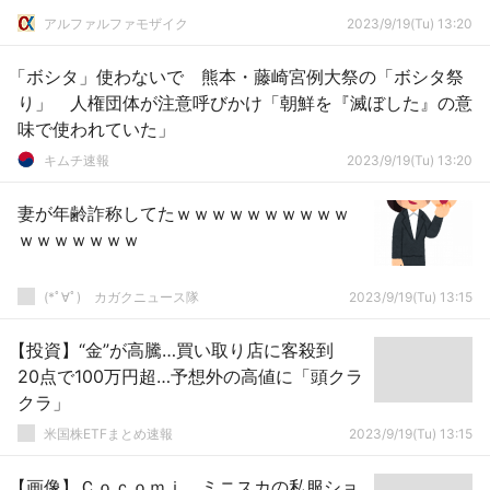
アルファルファモザイク
2023/9/19(Tu) 13:20
「ボシタ」使わないで 熊本・藤崎宮例大祭の「ボシタ祭
り」 人権団体が注意呼びかけ「朝鮮を『滅ぼした』の意
味で使われていた」
キムチ速報
2023/9/19(Tu) 13:20
妻が年齢詐称してたｗｗｗｗｗｗｗｗｗｗ
ｗｗｗｗｗｗｗ
(*ﾟ∀ﾟ)ゞカガクニュース隊
2023/9/19(Tu) 13:15
【投資】“金”が高騰…買い取り店に客殺到
20点で100万円超…予想外の高値に「頭クラ
クラ」
米国株ETFまとめ速報
2023/9/19(Tu) 13:15
【画像】Ｃｏｃｏｍｉ、ミニスカの私服ショ