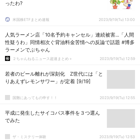
ったわ?
米国株ETFまとめ速報
2023/9/19(Tu) 13:00
人気ラーメン店「10名予約キャンセル」連続被害...「人間
性疑うわ」同情相次ぐ背油料金苦情への反論で話題 #博多
ラーメンでぶちゃん
２ちゃんねるニュース超速まとめ＋
2023/9/19(Tu) 12:59
若者のビール離れが深刻化 Z世代には「と
りあえずレモンサワー」が定着 [9/19]
国難にあってもの申す！！
2023/9/19(Tu) 12:55
平成に発生したサイコパス事件を３つ選ん
でみた
ザ・ミステリー体験
2023/9/19(Tu) 12:53