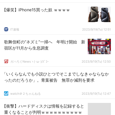
【爆笑】iPhone15買った奴 ｗｗｗｗ
IT速報
2023/9/19(Tu) 12:51
歌舞伎町の“ネズミ”一掃へ 年明け開始 新
宿区が11月から生息調査
ガハろぐNewsヽ(･ω･)/ｽﾞｺｰ
2023/9/19(Tu) 12:50
「いくらなんでも小説ひとつでそこまでしなきゃならなか
ったのだろうか」。青葉被告 無罪か減刑を要求
watch＠２ちゃんねる
2023/9/19(Tu) 12:47
【衝撃】ハードディスクは情報を記録すると
重くなることが判明ｗｗｗｗｗｗｗｗｗｗ