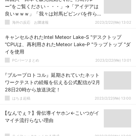
ー”をご覧ください・・・」→「アイデアは
良いｗｗｗ」「我々は対馬ビビンバを作ら
なければならない」
海外の反応 お隣速報
2023/2/22(We) 13:02
キャンセルされたIntel Meteor Lake-S "デスクトップ
"CPUは、再利用されたMeteor Lake-P "ラップトップ "ダ
イを使用
PCパーツまとめ
2023/2/22(We) 13:01
『ブループロトコル』延期されていたネット
ワークテストの続報を伝える公式配信が2月
28日20時から放送決定！
はちま起稿
2023/2/22(We) 13:00
【なんでぇ？】骨伝導イヤホン←こいつがイ
マイチ流行らない理由