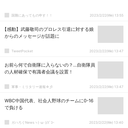
国難にあってもの申す！！
2023/2/22(We) 13:55
【感動】武藤敬司のプロレス引退に対する娘
からのメッセージが話題に
TweetPocket
2023/2/22(We) 13:47
お前ら何で自衛隊に入らないの？…自衛隊員
の人材確保で有識者会議を設置！
軍事・ミリタリー速報☆彡
2023/2/22(We) 13:47
WBC中国代表、社会人野球のチームに0-16
で負ける
ガハろぐNewsヽ(･ω･)/ｽﾞｺｰ
2023/2/22(We) 13:40