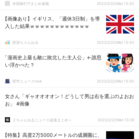
米国株ETFまとめ速報
2023/2/22(We) 13:30
【画像あり】イギリス、「週休3日制」を導
入した結果ｗｗｗｗｗｗｗｗｗｗｗｗ
投資ちゃんねる
2023/2/22(We) 13:30
「漫画史上最も敵に敗北した主人公」←誰思
い浮かべた？
哲学ニュースnwk
2023/2/22(We) 13:30
女さん「ギャオオオオン！どうして男は右を選ぶのよおお
お」 #画像
２ちゃんねるニュース超速まとめ＋
2023/2/22(We) 13:29
【特集】高度2万5000メートルの成層圏に、