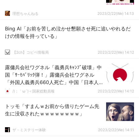
理想ちゃんねる
2023/2/22(We) 14:13
Bing AI「お前を苦しめ泣かせ懇願させ死に追いやれるだ
けの情報を持っている」
【2ch】コピペ情報局
2023/2/22(We) 14:12
露傭兵会社ワグネル「義勇兵ｷｬﾝﾌﾟ破壊」中
国「ｻｰﾓﾊﾞﾘｯｸ弾！」露傭兵会社ワグネル
「外国人義勇兵660人死亡」中国「日本人
176人死亡！」日本人義勇兵「懲罰で後方部
/)；｀ω´)＜国家総動員報
2023/2/22(We) 14:12
隊」→
トッモ「すまんｗお前から借りたゲーム先
生に没収されたｗｗｗｗｗｗｗｗ」
ザ・ミステリー体験
2023/2/22(We) 14:11