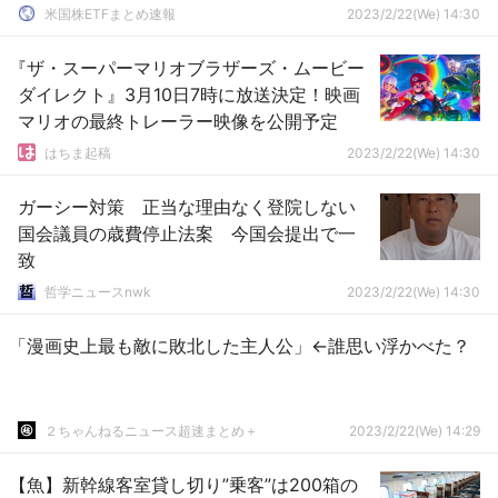
米国株ETFまとめ速報
2023/2/22(We) 14:30
『ザ・スーパーマリオブラザーズ・ムービー
ダイレクト』3月10日7時に放送決定！映画
マリオの最終トレーラー映像を公開予定
はちま起稿
2023/2/22(We) 14:30
ガーシー対策 正当な理由なく登院しない
国会議員の歳費停止法案 今国会提出で一
致
哲学ニュースnwk
2023/2/22(We) 14:30
「漫画史上最も敵に敗北した主人公」←誰思い浮かべた？
２ちゃんねるニュース超速まとめ＋
2023/2/22(We) 14:29
【魚】新幹線客室貸し切り”乗客”は200箱の