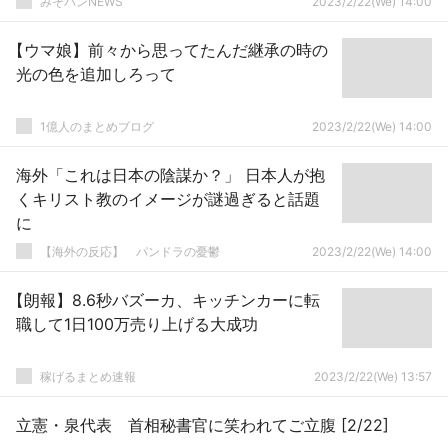
みそパンNEWS
2023/2/22(We) 14:00
【ウマ娘】前々から思ってたんだ継承の時の
光の色を追加しろって
1億人のまとめブログ
2023/2/22(We) 14:00
海外「これは日本の陰謀か？」 日本人が抱
くキリスト教のイメージが謎過ぎると話題
に
【海外の反応】 パンドラの憂鬱
2023/2/22(We) 14:00
【朗報】8.6秒バズーカ、キッチンカーに転
職して1日100万売り上げる大成功
稼げるまとめ速報
2023/2/22(We) 13:57
立憲・泉代表 首相秘書官に笑われてご立腹 [2/22]