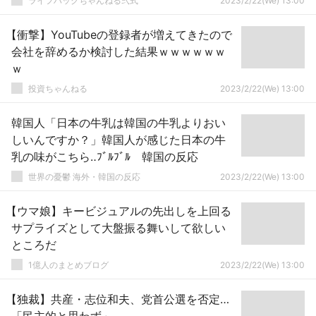
ライフハックちゃんねる弐式
2023/2/22(We) 13:00
【衝撃】YouTubeの登録者が増えてきたので
会社を辞めるか検討した結果ｗｗｗｗｗｗ
ｗ
投資ちゃんねる
2023/2/22(We) 13:00
韓国人「日本の牛乳は韓国の牛乳よりおい
しいんですか？」韓国人が感じた日本の牛
乳の味がこちら‥ﾌﾞﾙﾌﾞﾙ 韓国の反応
世界の憂鬱 海外・韓国の反応
2023/2/22(We) 13:00
【ウマ娘】キービジュアルの先出しを上回る
サプライズとして大盤振る舞いして欲しい
ところだ
1億人のまとめブログ
2023/2/22(We) 13:00
【独裁】共産・志位和夫、党首公選を否定…