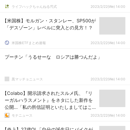
ライフハックちゃんねる弐式
2023/2/22(We) 14:00
【米国株】モルガン・スタンレー、SP500が
「デスゾーン」レベルに突入との見方！？
米国株ETFまとめ速報
2023/2/22(We) 14:00
プーチン「うるせーな ロシアは勝つんだよ」
黒マッチョニュース
2023/2/22(We) 14:00
【Colabo】開示請求されたスルメ氏、『リ
ーガルハラスメント』をネタにした新作を
公開…「私の所信証明といたしましてはこん
な感じです。徹底的に抗戦いたします」
モナニュース
2023/2/22(We) 14:00
【炎上】27歳OL「自分の誕生日にバイクが