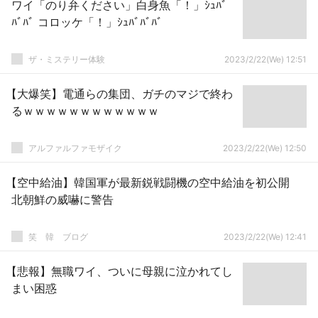
ワイ「のり弁ください」白身魚「！」ｼｭﾊﾞ
ﾊﾞﾊﾞ コロッケ「！」ｼｭﾊﾞﾊﾞﾊﾞ
ザ・ミステリー体験
2023/2/22(We) 12:51
【大爆笑】電通らの集団、ガチのマジで終わ
るｗｗｗｗｗｗｗｗｗｗｗｗ
アルファルファモザイク
2023/2/22(We) 12:50
【空中給油】韓国軍が最新鋭戦闘機の空中給油を初公開
北朝鮮の威嚇に警告
笑 韓 ブログ
2023/2/22(We) 12:41
【悲報】無職ワイ、ついに母親に泣かれてし
まい困惑