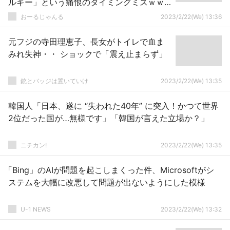
ルギー」という痛恨のタイミングミスｗｗ
ｗ
おーるじゃんる
2023/2/22(We) 13:36
元フジの寺田理恵子、長女がトイレで血ま
みれ失神・・ ショックで「震え止まらず」
銃とバッジは置いていけ
2023/2/22(We) 13:35
韓国人「日本、遂に “失われた40年” に突入！かつて世界
2位だった国が…無様です」「韓国が言えた立場か？」
ニチカン!
2023/2/22(We) 13:35
「Bing」のAIが問題を起こしまくった件、Microsoftがシ
ステムを大幅に改悪して問題が出ないようにした模様
U-1 NEWS
2023/2/22(We) 13:32