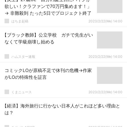
欲しい！クラファンで70万円集めます！」
→ 非難殺到 たった5日でプロジェクト終了
はちま起稿
2023/2/22(We) 14:00
【ブラック教師】公立学校 ガチで先生がい
なくて学級崩壊し始める
ハムスター速報
2023/2/22(We) 14:00
コミックLOが原稿不足で休刊の危機→作家
がLOの特殊性を証言
くまニュース
2023/2/22(We) 14:00
【経済】海外旅行に行かない日本人がこれほど多い理由と
は？