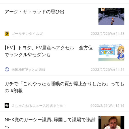
アーク・ザ・ラッドの思ひ出
ゴールデンタイムズ
2023/2/22(We) 14:18
【EV】トヨタ、EV量産へアクセル 全方位
でランクルやセダンも
米国株ETFまとめ速報
2023/2/22(We) 14:15
ガチで「これやったら睡眠の質が爆上がりしたわ」っても
の #朗報
２ちゃんねるニュース超速まとめ＋
2023/2/22(We) 14:14
NHK党のガーシー議員､帰国して議場で陳謝
へ