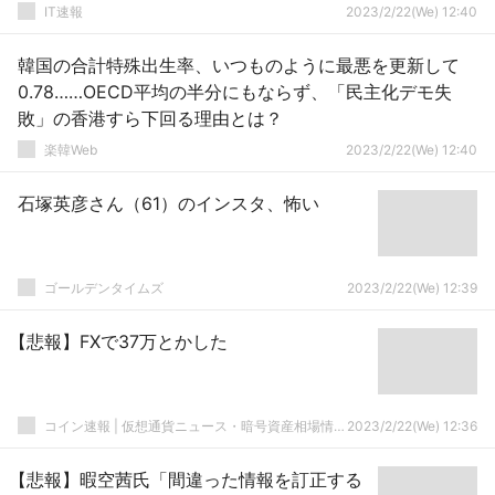
IT速報
2023/2/22(We) 12:40
韓国の合計特殊出生率、いつものように最悪を更新して
0.78……OECD平均の半分にもならず、「民主化デモ失
敗」の香港すら下回る理由とは？
楽韓Web
2023/2/22(We) 12:40
石塚英彦さん（61）のインスタ、怖い
ゴールデンタイムズ
2023/2/22(We) 12:39
【悲報】FXで37万とかした
コイン速報 | 仮想通貨ニュース・暗号資産相場情報・5chまとめ
2023/2/22(We) 12:36
【悲報】暇空茜氏「間違った情報を訂正する