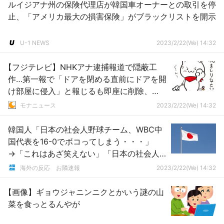
ルイジアナ州の保険代理店が韓国車オーナーとの取引を停
止、「アメリカ最大の損害保険」がブラックリストを開示
U-1 NEWS
2023/2/22(We) 14:32
【フジテレビ】NHKアナ逮捕報道で隠蔽工
作…第一報で「ドアを閉める直前にドアを開
け部屋に侵入」と報じるも即座に削除、
「何らかの方法で侵入」と白々しい嘘で犯
モナニュース
2023/2/22(We) 14:32
行手口を誤魔化す
韓国人「日本の社会人野球チーム、WBC中
国代表を16-0でボコってしまう・・・」
→「これはあざ笑えない」「日本の社会人
は韓国の2軍より強い」「日本は本当にスポ
海外の反応 お隣速報
2023/2/22(We) 14:32
ーツ強国だよ」
【画像】ギョウジャニンニクとかいう謎の山
菜を食っとるんやが