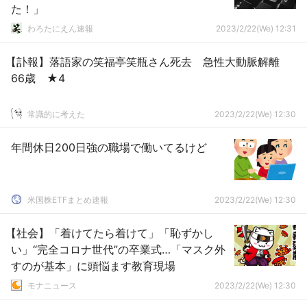
た！」
わろたにえん速報
2023/2/22(We) 12:31
【訃報】落語家の笑福亭笑瓶さん死去 急性大動脈解離
66歳 ★4
常識的に考えた
2023/2/22(We) 12:30
年間休日200日強の職場で働いてるけど
米国株ETFまとめ速報
2023/2/22(We) 12:30
【社会】「着けてたら着けて」「恥ずかし
い」“完全コロナ世代”の卒業式…「マスク外
すのが基本」に頭悩ます教育現場
モナニュース
2023/2/22(We) 12:30