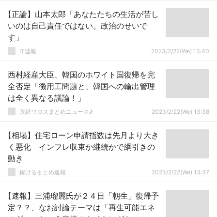
【正論】山本太郎「あなたたちの生活が苦し
いのは自己責任ではない。政治のせいで
す」
IT速報
2023/2/22(We) 13:40
西村経産大臣、韓国のホワイト国復帰を完
全否定「徴用工問題と、韓国への輸出管理
は全く異なる議論！」
政経ワロスまとめニュース♪
2023/2/22(We) 13:38
【相場】住宅ローン申請指数は先月より大き
く悪化 インフレ収束か継続かで綱引きの
動き
稼げるまとめ速報
2023/2/22(We) 13:37
【速報】三浦瑠麗氏が２４日「朝生」復帰予
定？？、なお討論テーマは「再生可能エネ