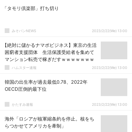
「タモリ倶楽部」打ち切り
みそパンNEWS
2023/2/22(We) 13:00
【絶対に儲かるナマポビジネス】東京の生活
困窮者支援団体 生活保護受給者を集めて
マンション転売で稼ぎだすｗｗｗｗｗｗｗ
ハムスター速報
2023/2/22(We) 13:00
韓国の出生率が過去最低0.78、2022年
OECD圧倒的最下位
かたすみ速報
2023/2/22(We) 13:00
海外「ロシアが核軍縮条約を停止。核をち
らつかせてアメリカを牽制」