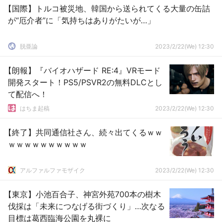
【国際】トルコ被災地、韓国から送られてくる大量の缶詰
が“厄介者”に「気持ちはありがたいが…」
脱亜論
2023/2/22(We) 12:30
【朗報】『バイオハザード RE:4』VRモード
開発スタート！PS5/PSVR2の無料DLCとし
て配信へ！
はちま起稿
2023/2/22(We) 12:30
【終了】共同通信社さん、続々出てくるｗｗ
ｗｗｗｗｗｗｗｗｗｗ
アルファルファモザイク
2023/2/22(We) 12:30
【東京】小池百合子、神宮外苑700本の樹木
伐採は「未来につなげる街づくり」…次なる
目標は葛西臨海公園を丸裸に