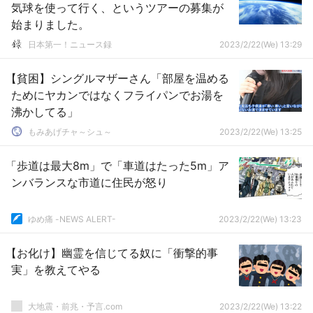
気球を使って行く、というツアーの募集が
始まりました。
日本第一！ニュース録
2023/2/22(We) 13:29
【貧困】シングルマザーさん「部屋を温める
ためにヤカンではなくフライパンでお湯を
沸かしてる」
もみあげチャ～シュ～
2023/2/22(We) 13:25
「歩道は最大8m」で「車道はたった5m」ア
ンバランスな市道に住民が怒り
ゆめ痛 -NEWS ALERT-
2023/2/22(We) 13:23
【お化け】幽霊を信じてる奴に「衝撃的事
実」を教えてやる
大地震・前兆・予言.com
2023/2/22(We) 13:22