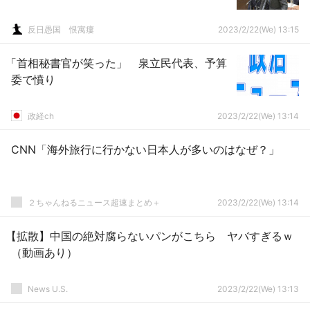
反日愚国 恨寓瘻
2023/2/22(We) 13:15
「首相秘書官が笑った」 泉立民代表、予算
委で憤り
政経ch
2023/2/22(We) 13:14
CNN「海外旅行に行かない日本人が多いのはなぜ？」
２ちゃんねるニュース超速まとめ＋
2023/2/22(We) 13:14
【拡散】中国の絶対腐らないパンがこちら ヤバすぎるｗ
（動画あり）
News U.S.
2023/2/22(We) 13:13