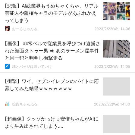
【悲報】AI絵業界もうめちゃくちゃ、リアル
芸能人や版権キャラのモデルがあふれかえ
ってしまう
おーるじゃんる
2023/2/22(We) 14:06
【画像】 非常ベルで従業員を呼びつけ逮捕さ
れた顔面タトゥー男 ⇒ あのラーメン屋事件
と同一犯と判明し衝撃走る
銃とバッジは置いていけ
2023/2/22(We) 14:05
【衝撃】ワイ、セブンイレブンのバイトに応
募してみた結果ｗｗｗｗｗｗｗ
投資ちゃんねる
2023/2/22(We) 14:00
【超画像】クッソかっけぇ安倍ちゃんがAIに
より生み出されてしまう‥‥