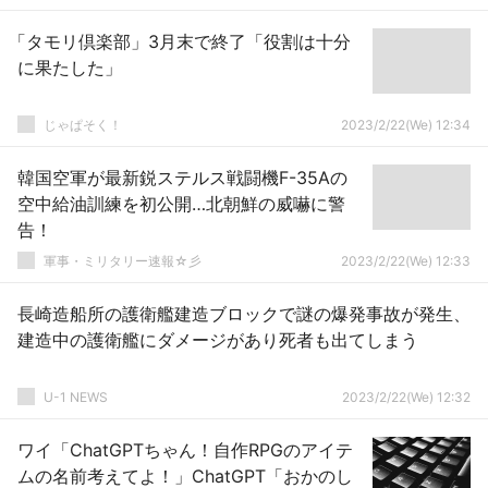
「タモリ倶楽部」3月末で終了「役割は十分
に果たした」
じゃぱそく！
2023/2/22(We) 12:34
韓国空軍が最新鋭ステルス戦闘機F-35Aの
空中給油訓練を初公開…北朝鮮の威嚇に警
告！
軍事・ミリタリー速報☆彡
2023/2/22(We) 12:33
長崎造船所の護衛艦建造ブロックで謎の爆発事故が発生、
建造中の護衛艦にダメージがあり死者も出てしまう
U-1 NEWS
2023/2/22(We) 12:32
ワイ「ChatGPTちゃん！自作RPGのアイテ
ムの名前考えてよ！」ChatGPT「おかのし