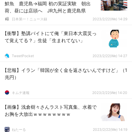
鮮魚 鹿児島→福岡 初の実証実験 朝出
荷、昼には店頭へ JR九州と鹿児島県
日本第一！ニュース録
2023/2/22(We) 14:29
【衝撃】塾講バイトにて俺「東日本大震災っ
て覚えてる？」生徒「生まれてない」
TweetPocket
2023/2/22(We) 14:27
【悲報】イラン「韓国が全く金を返さないんですけど」（1
兆円）
キムチ速報
2023/2/22(We) 14:20
【画像】浅倉樹々さんラスト写真集、水着で
お胸を大放出ｗｗｗｗｗｗｗｗ
ねたーる
2023/2/22(We) 14:19