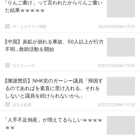
「りんご書け」って言われたからりんご書い
た結果ｗｗｗｗｗ
ザ・ミステリー体験
2023/2/22(We) 13:31
【中国】炭鉱が崩れる事故、50人以上が行方
不明…救助活動を開始
モナニュース
2023/2/22(We) 13:30
【陳謝懲罰】NHK党のガーシー議員「帰国す
るのであればを素直に受け入れる。それを
しないと議員を続けられないから」
はちま起稿
2023/2/22(We) 13:30
「人手不足倒産」が増えてるらしいｗｗｗｗ
ｗｗ