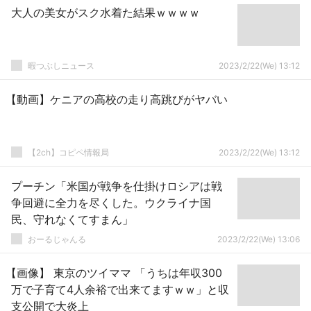
大人の美女がスク水着た結果ｗｗｗｗ
暇つぶしニュース
2023/2/22(We) 13:12
【動画】ケニアの高校の走り高跳びがヤバい
【2ch】コピペ情報局
2023/2/22(We) 13:12
プーチン「米国が戦争を仕掛けロシアは戦
争回避に全力を尽くした。ウクライナ国
民、守れなくてすまん」
おーるじゃんる
2023/2/22(We) 13:06
【画像】 東京のツイママ 「うちは年収300
万で子育て4人余裕で出来てますｗｗ」と収
支公開で大炎上