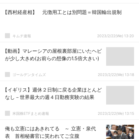
【西村経産相】 元徴用工とは別問題＝韓国輸出規制
キムチ速報
2023/2/22(We) 13:20
【動画】マレーシアの屋根裏部屋にいたヘビ
が少し大きめ(お前らの想像の1.5倍大きい)
ゴールデンタイムズ
2023/2/22(We) 13:18
【イギリス】週休２日制に戻る企業ほとんど
なし－世界最大の週４日勤務実験の結果
米国株ETFまとめ速報
2023/2/22(We) 13:15
俺も立憲にはあきれてる ～ 立憲・泉代
表 首相秘書官に笑われてご立腹