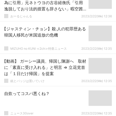
為に引用」元ネトウヨの古谷経衡氏「引用
逸脱しており法的措置も辞さない」暇空茜
氏「やってみろよ」
おーるじゃんる
2023/2/22(We) 12:36
【ジャスティン・チョン】殺.人の犯罪歴ある
韓国人移民が米国追放の危機
MIZUHO no KUNI ≪2ch≫特亜ニュース
2023/2/22(We) 12:35
【動画】 ガーシー議員、帰国し陳謝へ 取材
に「素直に受け入れる」と明言 ⇒ 立花党首
は「１日だけ帰国」を提案
銃とバッジは置いていけ
2023/2/22(We) 12:35
自炊ってコスパ悪くね？
ニュース30over
2023/2/22(We) 12:35