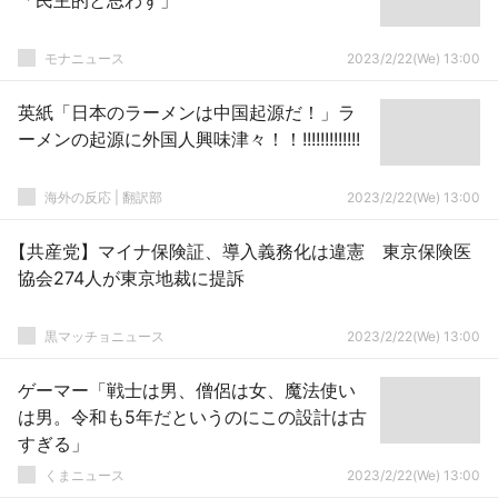
「民主的と思わず」
モナニュース
2023/2/22(We) 13:00
英紙「日本のラーメンは中国起源だ！」ラ
ーメンの起源に外国人興味津々！！!!!!!!!!!!!!!
海外の反応 | 翻訳部
2023/2/22(We) 13:00
【共産党】マイナ保険証、導入義務化は違憲 東京保険医
協会274人が東京地裁に提訴
黒マッチョニュース
2023/2/22(We) 13:00
ゲーマー「戦士は男、僧侶は女、魔法使い
は男。令和も5年だというのにこの設計は古
すぎる」
くまニュース
2023/2/22(We) 13:00