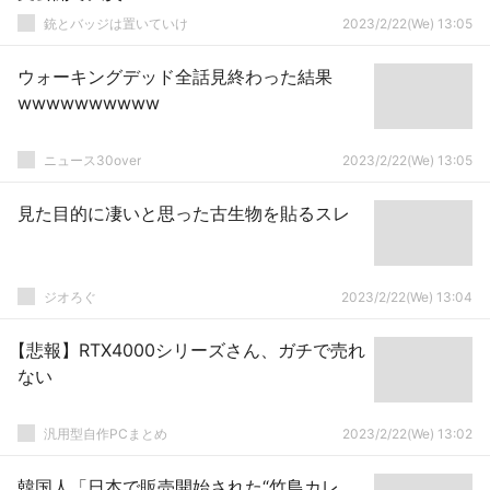
銃とバッジは置いていけ
2023/2/22(We) 13:05
ウォーキングデッド全話見終わった結果
wwwwwwwwww
ニュース30over
2023/2/22(We) 13:05
見た目的に凄いと思った古生物を貼るスレ
ジオろぐ
2023/2/22(We) 13:04
【悲報】RTX4000シリーズさん、ガチで売れ
ない
汎用型自作PCまとめ
2023/2/22(We) 13:02
韓国人「日本で販売開始された“竹島カレ