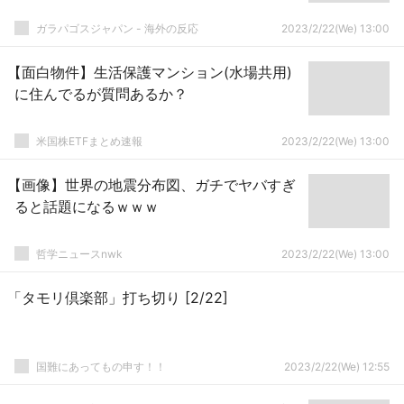
ガラパゴスジャパン - 海外の反応
2023/2/22(We) 13:00
【面白物件】生活保護マンション(水場共用)
に住んでるが質問あるか？
米国株ETFまとめ速報
2023/2/22(We) 13:00
【画像】世界の地震分布図、ガチでヤバすぎ
ると話題になるｗｗｗ
哲学ニュースnwk
2023/2/22(We) 13:00
「タモリ倶楽部」打ち切り [2/22]
国難にあってもの申す！！
2023/2/22(We) 12:55