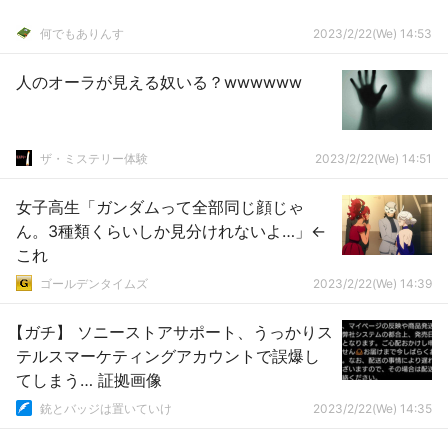
何でもありんす
2023/2/22(We) 14:53
人のオーラが見える奴いる？wwwwww
ザ・ミステリー体験
2023/2/22(We) 14:51
女子高生「ガンダムって全部同じ顔じゃ
ん。3種類くらいしか見分けれないよ…」←
これ
ゴールデンタイムズ
2023/2/22(We) 14:39
【ガチ】 ソニーストアサポート、うっかりス
テルスマーケティングアカウントで誤爆し
てしまう… 証拠画像
銃とバッジは置いていけ
2023/2/22(We) 14:35