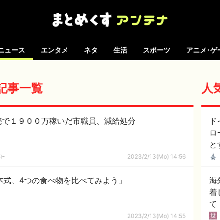
ニュース
エンタメ
ネタ
生活
スポーツ
アニメ･ゲ
の記事一覧
人
売で１９００万稼いだ市職員、減給処分
ド
ロ
と
ｺｰ
2023/2/13(Mo) 14:56
日本式、4つの食べ物を比べてみよう」
海
着
て
2023/2/13(Mo) 14:55