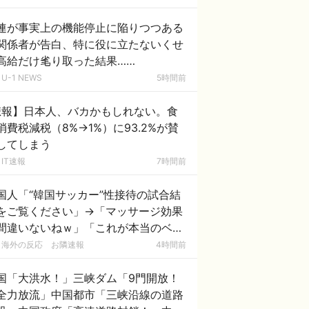
連が事実上の機能停止に陥りつつある
関係者が告白、特に役に立たないくせ
高給だけ毟り取った結果……
U-1 NEWS
5時間前
悲報】日本人、バカかもしれない。食
消費税減税（8%→1%）に93.2%が賛
してしまう
IT速報
7時間前
国人「“韓国サッカー”性接待の試合結
をご覧ください」→「マッサージ効果
間違いないねｗ」「これが本当のベッ
サッカーだ」
海外の反応 お隣速報
4時間前
国「大洪水！」三峡ダム「9門開放！
全力放流」中国都市「三峡沿線の道路