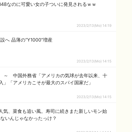
B48なのに可愛い女の子ついに発見されるｗｗ
2023/2/13(Mo) 14:19
へ 品薄の“Y1000”増産
2023/2/13(Mo) 14:15
 ～ 中国外務省「アメリカの気球が去年以来、十
入」「アメリカこそが最大のスパイ国家だ」
2023/2/13(Mo) 14:15
み人気、菜食も追い風。寿司に続きまた新しいモン始
消化できないんじゃなかったっけ？