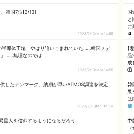
国7位[2/13]
国
と
に
2023/2/13(Mo) 14:55
の半導体工場、やはり追いこまれていた……韓国メデ
【
」……無理なのでは
品
成
2023/2/13(Mo) 14:55
r提供したデンマーク、納期が早いATMOS調達を決定
韓
果
は
ド
2023/2/13(Mo) 14:54
異星人を信仰するようになるだろう
中
（