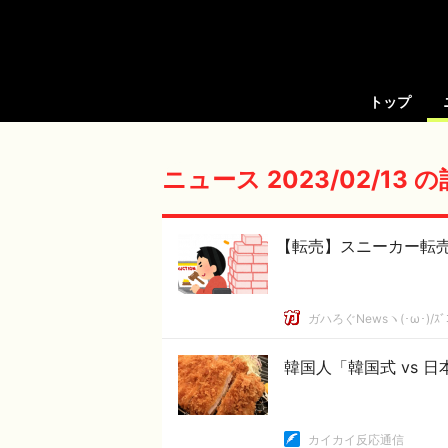
トップ
ニュース 2023/02/13 
【転売】スニーカー転
ガハろぐNewsヽ(･ω･)/ｽﾞ
韓国人「韓国式 vs 
カイカイ反応通信