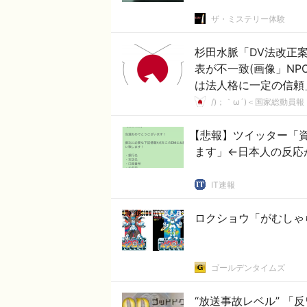
ザ・ミステリー体験
杉田水脈「DV法改正
表が不一致(画像」N
は法人格に一定の信頼
/)；｀ω´)＜国家総動員報
【悲報】ツイッター「資
ます」←日本人の反応
IT速報
ロクショウ「がむしゃ
ゴールデンタイムズ
“放送事故レベル” 