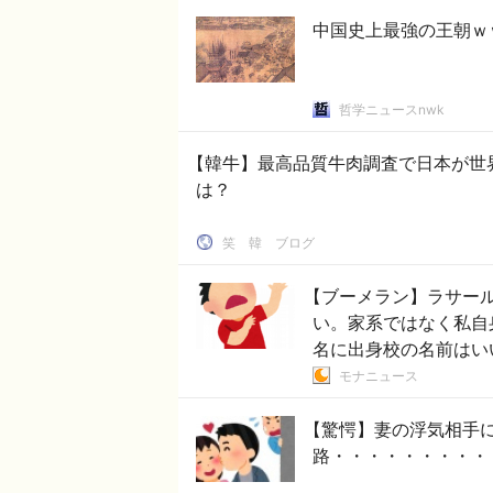
中国史上最強の王朝ｗ
哲学ニュースnwk
【韓牛】最高品質牛肉調査で日本が世
は？
笑 韓 ブログ
【ブーメラン】ラサー
い。家系ではなく私自
名に出身校の名前はい
モナニュース
【驚愕】妻の浮気相手
路・・・・・・・・・