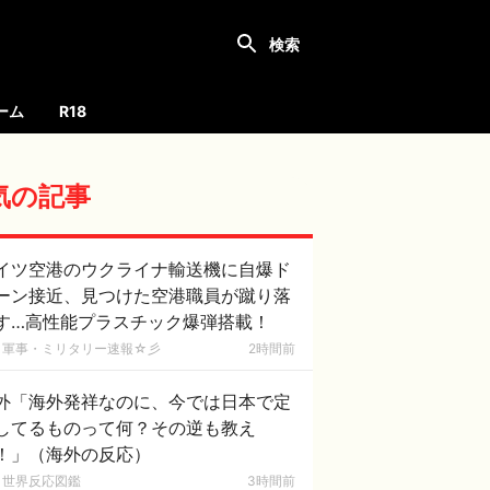
ーム
R18
気の記事
イツ空港のウクライナ輸送機に自爆ド
ーン接近、見つけた空港職員が蹴り落
す…高性能プラスチック爆弾搭載！
軍事・ミリタリー速報☆彡
2時間前
外「海外発祥なのに、今では日本で定
してるものって何？その逆も教え
！」（海外の反応）
世界反応図鑑
3時間前