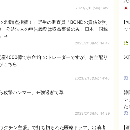
水
ダ
2023/2/13(Mo) 14:51
れ
案の問題点指摘！」野生の調査員「BONDの賃借対照
【
PO「公益法人の申告義務は収益事業のみ」日本「国税
ッ
」→
2023/2/13(Mo) 14:47
産4000億で余命1年のトレーダーですが、お金配り
米
がこちら
2023/2/13(Mo) 14:40
ら攻撃ハンマー」←強過ぎて草
韓
ン
た
（
2023/2/13(Mo) 14:39
「反ワクチン主張」で打ち切られた医療ドラマ、出演者
【