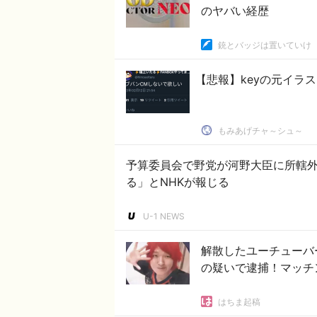
のヤバい経歴
銃とバッジは置いていけ
【悲報】keyの元イラ
もみあげチャ～シュ～
予算委員会で野党が河野大臣に所轄
る」とNHKが報じる
U-1 NEWS
解散したユーチューバ
の疑いで逮捕！マッチ
はちま起稿