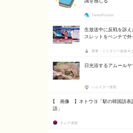
識を感じる
TweetPocket
生放送中に反戦を訴え
スレットをペンチで外
軍事・ミリタリー速報☆
日光浴するアムールヤ
ハムスター速報
【 画像 】ネトウヨ「駅の韓国語表
語」
キムチ速報