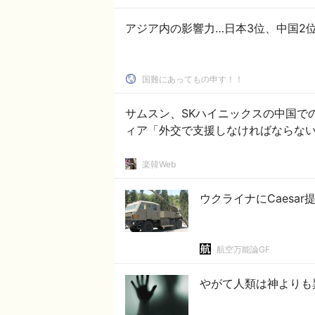
アジア内の影響力…日本3位、中国2位、韓
国難にあってもの申す！！
サムスン、SKハイニックスの中国で
ィア「外交で支援しなければならない
楽韓Web
ウクライナにCaesa
航空万能論GF
やがて人類は神よりも