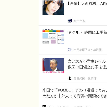
【画像】大西桃香、AK
ねたーる
ヤクルト 静岡に工場新設
米国株ETFまとめ速報
言い訳が小学生レベル
数回中国領空に不法侵
反日愚国 恨寓瘻
米国で「KOMBU」じわり浸透うま
めたんか | 外人って海藻の類