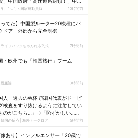
没」中国政府「高速道路封鎖！」中国
ム「緊急放流に合わせて開門（土砂崩
/)；｀ω´)＜国家総動員報
10時間前
発生」→
知ってた】中国製ルーター20機種にバ
クドア 外部から完全制御
ライフハックちゃんねる弐式
7時間前
国・欧州でも「韓国旅行」ブーム
脱亜論
3時間前
国人「過去のW杯で韓国代表がドーピ
グ検査をすり抜けるように注射してい
ものがこちら…」→「恥ずかしい…
ﾌﾞﾙﾌﾞﾙ」＝韓国の反応
韓国の反応 | 海外トークログ
5時間前
画像あり】インフルエンサー「20歳で