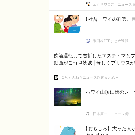
エクサワロス | ニュース
【社畜】ワイの部署、
米国株ETFまとめ速報
飲酒運転して右折したエスティマと
動画がこれ #茨城 | 珍しくプ
２ちゃんねるニュース超速まとめ＋
ハワイ山頂に緑のレー
日本第一！ニュース録
【おもしろ】太った人