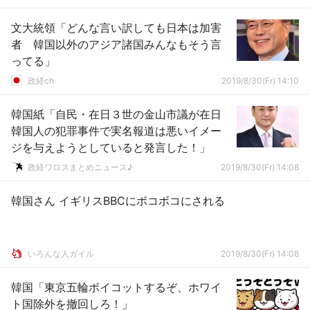
文大統領「どんな言い訳しても日本は加害
者 韓国以外のアジア諸国みんなもそう言
ってる」
政経ch
2019/8/30(Fr) 14:10
韓国紙「自民・在日３世の金山市議が在日
韓国人の犯罪事件で実名報道は悪いイメー
ジを与えようとしていると発言した！」
政経ワロスまとめニュース♪
2019/8/30(Fr) 14:08
韓国さん イギリスBBCにボコボコにされる
いろんな人ガイル
2019/8/30(Fr) 14:08
韓国「東京五輪ボイコットするぞ、ホワイ
ト国除外を撤回しろ！」