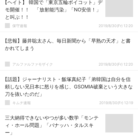
【ヘイト】 韓国で「東京五輪ボイコット」デ
モ開催！！ 「放射能汚染」「NO安倍！」
と叫ぶ！！
保守速報
2019/8/30(Fr) 12:20
【悲報】藤井聡太さん、毎日新聞から「早熟の天才」と書
かれてしまう
アルファルファモザイク
2019/8/30(Fr) 12:20
【話題】ジャーナリスト・飯塚真紀子「弟韓国は自分を信
頼しない兄日本に怒りを感じ、GSOMIA破棄という大きな
刀を抜いたのだ」
キムチ速報
2019/8/30(Fr) 12:19
三大納得できないやつが多い数学「モンテ
ィ・ホール問題」「バナッハ・タルスキ
ー」