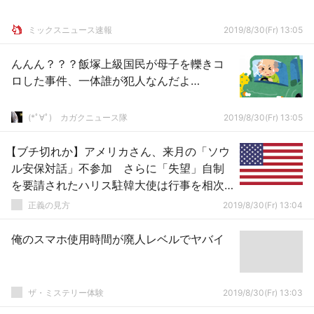
ミックスニュース速報
2019/8/30(Fr) 13:05
んんん？？？飯塚上級国民が母子を轢きコ
ロした事件、一体誰が犯人なんだよ…
(*ﾟ∀ﾟ)ゞカガクニュース隊
2019/8/30(Fr) 13:05
【ブチ切れか】アメリカさん、来月の「ソウ
ル安保対話」不参加 さらに「失望」自制
を要請されたハリス駐韓大使は行事を相次
いでキャンセル
正義の見方
2019/8/30(Fr) 13:04
俺のスマホ使用時間が廃人レベルでヤバイ
ザ・ミステリー体験
2019/8/30(Fr) 13:03