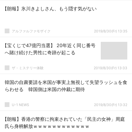
【朗報】氷川きよしさん、もう隠す気がない
アルファルファモザイク
2019/8/30(Fr) 13:35
【宝くじで47億円当選】 20年近く同じ番号
へ賭け続けた男性に奇跡が起こる
ザ・ミステリー体験
2019/8/30(Fr) 13:33
韓国の自粛要請を米国が事実上無視して失望ラッシュを食
らわせる 韓国側は米国の仲裁に期待
U-1 NEWS
2019/8/30(Fr) 13:32
【朗報】香港の警察に拘束されていた「民主の女神」周庭
氏ら身柄解放ｗｗｗｗｗｗｗｗｗｗｗｗ