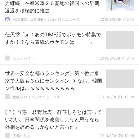
力継続、在韓米軍２６基地の韓国への早期
返還を積極的に推進
MIZUHO no KUNI ≪2ch≫特亜ニュース
2019/8/30(Fr) 12:10
任天堂「え！あのTIME紙でポケモン特集で
すか！？なら表紙のポケモンは・・・」
もりえってぃー
2019/8/30(Fr) 12:10
世界一安全な都市ランキング、第１位に東
京で大阪も３位にランクイン → なお、韓国
ソウルは… ｗｗｗｗｗｗｗｗｗ
政経ワロスまとめニュース♪
2019/8/30(Fr) 12:08
【？】立憲・枝野代表「辞任しろとは言って
いない。日韓関係を改善しようと思うなら
外相を辞めるしかないと言った」
正義の見方
2019/8/30(Fr) 12:08