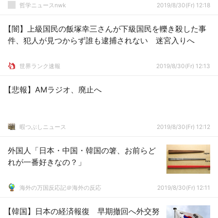
哲学ニュースnwk
2019/8/30(Fr) 12:18
【闇】上級国民の飯塚幸三さんが下級国民を轢き殺した事
件、犯人が見つからず誰も逮捕されない 迷宮入りへ
世界ランク速報
2019/8/30(Fr) 12:13
【悲報】AMラジオ、廃止へ
暇つぶしニュース
2019/8/30(Fr) 12:12
外国人「日本・中国・韓国の箸、お前らど
れが一番好きなの？」
海外の万国反応記＠海外の反応
2019/8/30(Fr) 12:11
【韓国】日本の経済報復 早期撤回へ外交努