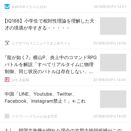
watch＠２ちゃんねる
2019/8/30(Fr) 14:01
【IQ188】小学生で相対性理論を理解した天
才の境遇が辛すぎる・・・・・
エクサワロス | ニュースまとめサイト
2019/8/30(Fr) 14:00
『龍が如く7』横山P、炎上中のコマンドRPG
バトルを解説「すべてリアルタイムに物理
制御、同じ状況のバトルは存在しない」
「アクション的な操作もある」
はちま起稿
2019/8/30(Fr) 14:00
中国「LINE、Youtube、Twitter、
Facebook、Instagram禁止！」←これ
ライフハックちゃんねる弐式
2019/8/30(Fr) 14:00
もし、韓国文政権が倒れた場合の次期大統領候補がこの