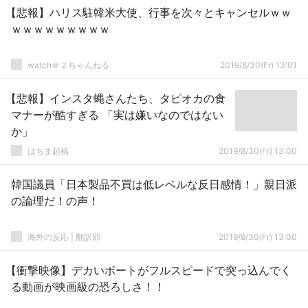
【悲報】ハリス駐韓米大使、行事を次々とキャンセルｗｗ
ｗｗｗｗｗｗｗｗｗ
watch＠２ちゃんねる
2019/8/30(Fr) 13:01
【悲報】インスタ蝿さんたち、タピオカの食
マナーが酷すぎる 「実は嫌いなのではない
か」
はちま起稿
2019/8/30(Fr) 13:00
韓国議員「日本製品不買は低レベルな反日感情！」親日派
の論理だ！の声！
海外の反応 | 翻訳部
2019/8/30(Fr) 13:00
【衝撃映像】デカいボートがフルスピードで突っ込んでく
る動画が映画級の恐ろしさ！！