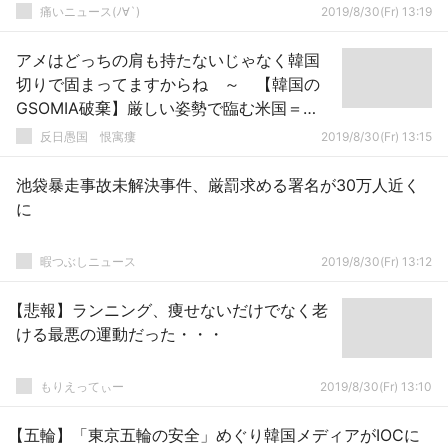
痛いニュース(ﾉ∀`)
2019/8/30(Fr) 13:19
アメはどっちの肩も持たないじゃなく韓国
切りで固まってますからね ～ 【韓国の
GSOMIA破棄】厳しい姿勢で臨む米国＝
「米韓関係に影響ない」の主張を真っ向否
反日愚国 恨寓瘻
2019/8/30(Fr) 13:15
定
池袋暴走事故未解決事件、厳罰求める署名が30万人近く
に
暇つぶしニュース
2019/8/30(Fr) 13:12
【悲報】ランニング、痩せないだけでなく老
ける最悪の運動だった・・・
もりえってぃー
2019/8/30(Fr) 13:10
【五輪】「東京五輪の安全」めぐり韓国メディアがIOCに