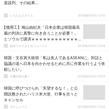
直談判、その結果…
いろんな人ガイル
2019/8/30(Fr) 13:10
【徴用工】鳩山由紀夫「日本企業は韓国最高
裁の判決に真摯に向き合うことが必要！」
とソウルで講演ｗｗｗｗｗｗｗｗｗｗｗｗ
ｗ
政経ワロスまとめニュース♪
2019/8/30(Fr) 13:08
韓国・文在寅大統領「私は友人であるASEANに、対話と
協議の道へ日本を向かわせるために共に作業を行うよう依
頼したい」
大艦巨砲主義！
2019/8/30(Fr) 13:05
韓国に呼びつけられ「失望するな！」と公
開説教されたハリス米大使、行事を次々と
キャンセル
モナニュース
2019/8/30(Fr) 13:05