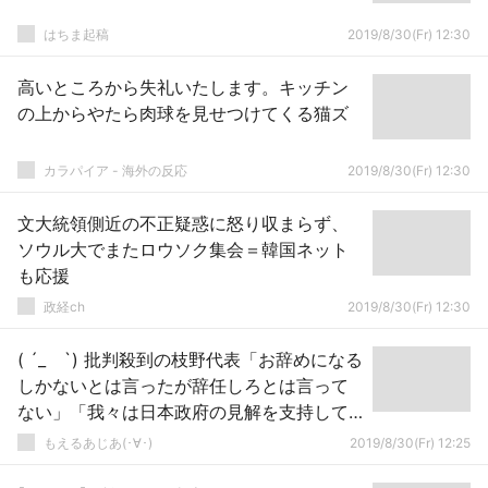
はちま起稿
2019/8/30(Fr) 12:30
高いところから失礼いたします。キッチン
の上からやたら肉球を見せつけてくる猫ズ
カラパイア - 海外の反応
2019/8/30(Fr) 12:30
文大統領側近の不正疑惑に怒り収まらず、
ソウル大でまたロウソク集会＝韓国ネット
も応援
政経ch
2019/8/30(Fr) 12:30
( ´_ゝ`) 批判殺到の枝野代表「お辞めになる
しかないとは言ったが辞任しろとは言って
ない」「我々は日本政府の見解を支持して
いる！」外相批判発言を釈明
もえるあじあ(･∀･)
2019/8/30(Fr) 12:25