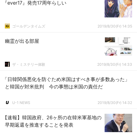
『ever17』発売17周年らしい
ゴールデンタイムズ
2019/8/30(Fr) 14:35
幽霊が出る部屋
ザ・ミステリー体験
2019/8/30(Fr) 14:33
「日韓関係悪化を防ぐため米国はすべき事が多数あった」
と韓国が対米批判 今の事態は米国の責任だ
U-1 NEWS
2019/8/30(Fr) 14:32
【速報】韓国政府、26ヶ所の在韓米軍基地の
早期返還を推進することを発表