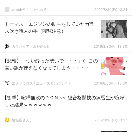
watch＠２ちゃんねる
2019/8/30(Fr) 13:31
トーマス・エジソンの助手をしていたガラ
ス吹き職人の手（閲覧注意）
カラパイア - 海外の反応
2019/8/30(Fr) 13:30
【悲報】「つい酔った勢いで・・・」← この
言い訳が使えなくなってしまう・・・・・
エクサワロス | ニュースまとめサイト
2019/8/30(Fr) 13:30
【衝撃】喧嘩無敗のＤＱＮ vs. 総合格闘技の練習生が喧嘩
した結果ｗｗｗｗｗｗ
情報屋さん。
2019/8/30(Fr) 13:27