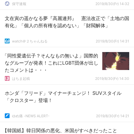
保守速報
2019/8/30(Fr) 14:32
文在寅の遥かなる夢『高麗連邦』 憲法改正で「土地の国
有化」「個人の所有権を認めない」「財閥解体」
watch＠２ちゃんねる
2019/8/30(Fr) 14:31
「同性愛遺伝子？そんなもの無いよ」国際的
なグループが発表！これにLGBT団体が出し
たコメントは・・・
はちま起稿
2019/8/30(Fr) 14:30
ホンダ「フリード」マイナーチェンジ！ SUVスタイル
「クロスター」登場！
ゆめ痛 -NEWS ALERT-
2019/8/30(Fr) 14:21
【韓国紙】韓日関係の悪化、米国がすべきだったこと