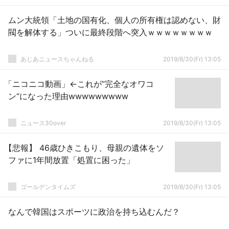
ムン大統領「土地の国有化、個人の所有権は認めない、財
閥を解体する」ついに最終段階へ突入ｗｗｗｗｗｗｗｗ
あじあニュースちゃんねる
2019/8/30(Fr) 13:05
「ニコニコ動画」←これが”完全なオワコ
ン“になった理由wwwwwwwww
ニュース30over
2019/8/30(Fr) 13:05
【悲報】 46歳ひきこもり、母親の遺体をソ
ファに1年間放置「処置に困った」
ゴールデンタイムズ
2019/8/30(Fr) 13:05
なんで韓国はスポーツに政治を持ち込むんだ？