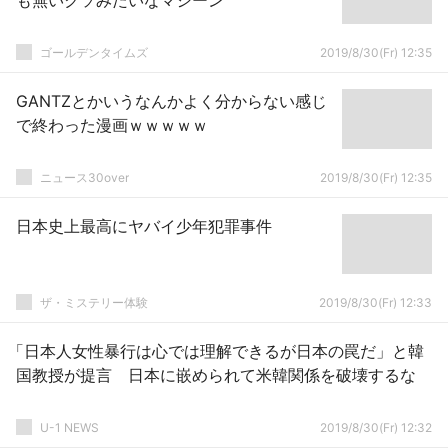
も無いクソみたいなマシーン
ゴールデンタイムズ
2019/8/30(Fr) 12:35
GANTZとかいうなんかよく分からない感じ
で終わった漫画ｗｗｗｗｗ
ニュース30over
2019/8/30(Fr) 12:35
日本史上最高にヤバイ少年犯罪事件
ザ・ミステリー体験
2019/8/30(Fr) 12:33
「日本人女性暴行は心では理解できるが日本の罠だ」と韓
国教授が提言 日本に嵌められて米韓関係を破壊するな
U-1 NEWS
2019/8/30(Fr) 12:32