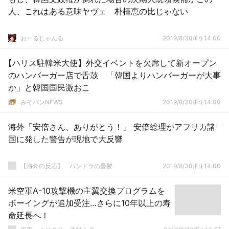
人、これはある意味ヤヴェ 朴槿恵の比じゃない
おーるじゃんる
2019/8/30(Fr) 14:00
【ハリス駐韓米大使】外交イベントを欠席して新オープン
のハンバーガー店で舌鼓 「韓国よりハンバーガーが大事
か」と韓国国民激おこ
みそパンNEWS
2019/8/30(Fr) 14:00
海外「安倍さん、ありがとう！」 安倍総理がアフリカ諸
国に発した警告が現地で大反響
【海外の反応】 パンドラの憂鬱
2019/8/30(Fr) 14:00
米空軍A-10攻撃機の主翼交換プログラムを
ボーイングが追加受注…さらに10年以上の寿
命延長へ！