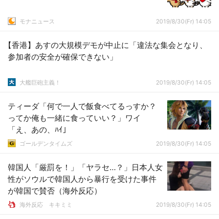
モナニュース
2019/8/30(Fr) 14:05
【香港】あすの大規模デモが中止に「違法な集会となり、
参加者の安全が確保できない」
大艦巨砲主義！
2019/8/30(Fr) 14:05
ティーダ「何で一人で飯食べてるっすか？
ってか俺も一緒に食っていい？」ワイ
「え、あの、ﾊｲ」
ゴールデンタイムズ
2019/8/30(Fr) 14:05
韓国人「厳罰を！」「ヤラセ…？」日本人女
性がソウルで韓国人から暴行を受けた事件
が韓国で賛否（海外反応）
­海外反応 キキミミ
2019/8/30(Fr) 14:05