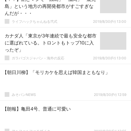
島」という地方の再開発都市がすごすぎな
んだが・・・
ライフハックちゃんねる弐式
2019/8/30(Fr) 13:00
カナダ人「東京が3年連続で最も安全な都市
に選ばれている。トロントもトップ10に入
ったぞ」
ガラパゴスジャパン - 海外の反応
2019/8/30(Fr) 13:00
【朝日川柳】「モリカケを思えば韓国まともなり」
みそパンNEWS
2019/8/30(Fr) 12:59
【朗報】亀田4号、普通に可愛い