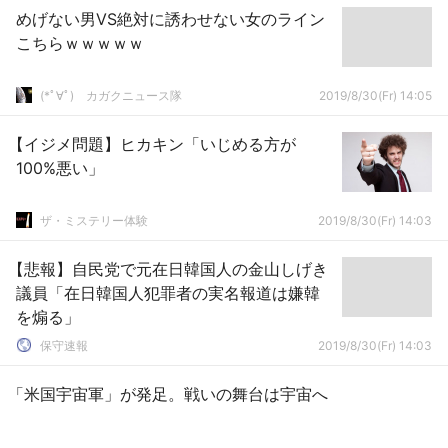
めげない男VS絶対に誘わせない女のライン
こちらｗｗｗｗｗ
(*ﾟ∀ﾟ)ゞカガクニュース隊
2019/8/30(Fr) 14:05
【イジメ問題】ヒカキン「いじめる方が
100%悪い」
ザ・ミステリー体験
2019/8/30(Fr) 14:03
【悲報】自民党で元在日韓国人の金山しげき
議員「在日韓国人犯罪者の実名報道は嫌韓
を煽る」
保守速報
2019/8/30(Fr) 14:03
「米国宇宙軍」が発足。戦いの舞台は宇宙へ