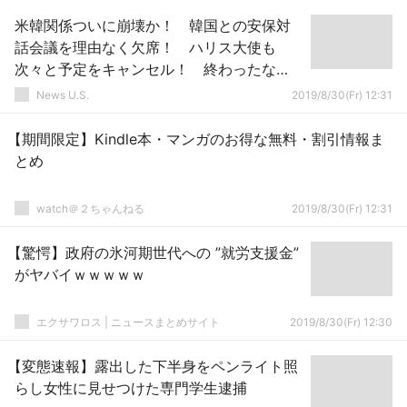
米韓関係ついに崩壊か！ 韓国との安保対
話会議を理由なく欠席！ ハリス大使も
次々と予定をキャンセル！ 終わったな…
News U.S.
2019/8/30(Fr) 12:31
【期間限定】Kindle本・マンガのお得な無料・割引情報ま
とめ
watch＠２ちゃんねる
2019/8/30(Fr) 12:31
【驚愕】政府の氷河期世代への ”就労支援金”
がヤバイｗｗｗｗｗ
エクサワロス | ニュースまとめサイト
2019/8/30(Fr) 12:30
【変態速報】露出した下半身をペンライト照
らし女性に見せつけた専門学生逮捕