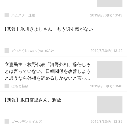
ハムスター速報
2019/8/30(Fr) 13:43
【悲報】氷川きよしさん、もう隠す気がない
ガハろぐNewsヽ(･ω･)/ｽﾞｺｰ
2019/8/30(Fr) 13:42
立憲民主・枝野代表「河野外相、辞任しろ
とは言っていない。日韓関係を改善しよう
と思うなら外相を辞めるしかないと言っ
た」
はちま起稿
2019/8/30(Fr) 13:40
【朗報】坂口杏里さん、釈放
ゴールデンタイムズ
2019/8/30(Fr) 13:35