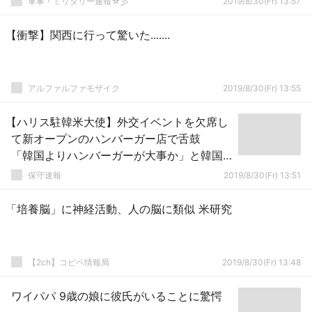
軍事・ミリタリー速報☆彡
2019/8/30(Fr) 13:57
【衝撃】関西に行って驚いた.......
アルファルファモザイク
2019/8/30(Fr) 13:55
【ハリス駐韓米大使】外交イベントを欠席し
て新オープンのハンバーガー店で舌鼓
「韓国よりハンバーガーが大事か」と韓国
国民激怒！！
保守速報
2019/8/30(Fr) 13:51
「培養脳」に神経活動、人の脳に類似 米研究
【2ch】コピペ情報局
2019/8/30(Fr) 13:48
ワイパパ 9歳の娘に彼氏がいることに驚愕