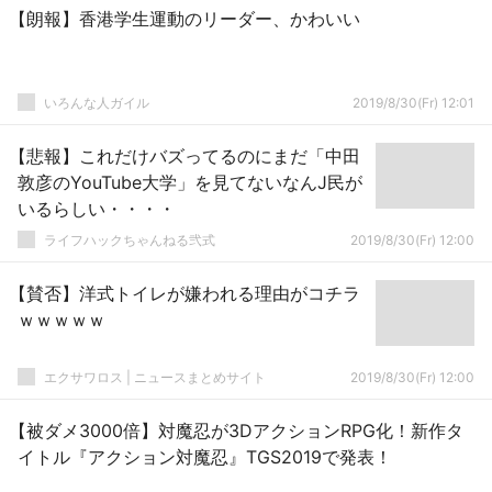
【朗報】香港学生運動のリーダー、かわいい
いろんな人ガイル
2019/8/30(Fr) 12:01
【悲報】これだけバズってるのにまだ「中田
敦彦のYouTube大学」を見てないなんJ民が
いるらしい・・・・
ライフハックちゃんねる弐式
2019/8/30(Fr) 12:00
【賛否】洋式トイレが嫌われる理由がコチラ
ｗｗｗｗｗ
エクサワロス | ニュースまとめサイト
2019/8/30(Fr) 12:00
【被ダメ3000倍】対魔忍が3DアクションRPG化！新作タ
イトル『アクション対魔忍』TGS2019で発表！