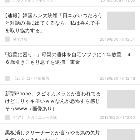
アルファルファモザイク
2019/8/30(Fr) 12:55
【速報】韓国ムン大統領「日本がいつだろう
と対話の場に出てくるなら、私は喜んで手
を取り協力する」
保守速報
2019/8/30(Fr) 12:54
「処置に困り…」母親の遺体を自宅ソファに１年放置 ４
６歳引きこもり息子を逮捕 東金
【2ch】コピペ情報局
2019/8/30(Fr) 12:48
新型iPhone、タピオカメラとか言われてる
けどこりゃキモいｗｗなんか恐怖すら感じ
そうwww（画像あり）
(*ﾟ∀ﾟ)ゞカガクニュース隊
2019/8/30(Fr) 12:40
黒板消しクリーナーとか言うやる気の欠片