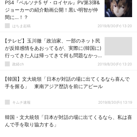
PS4『ペルソナ5 ザ・ロイヤル』PV第3弾&
ジョーカーの紹介動画公開！黒い明智が仲
間に…！？
はちま起稿
2019/8/30(Fr) 13:20
【テレビ】玉川徹「政治家、一部のネット民
が反韓感情をあおってるが、実際に(韓国に)
行ってきた人は帰ってきて何も問題なかっ
たよと」
政経ch
2019/8/30(Fr) 13:20
【韓国】文大統領「日本が対話の場に出てくるなら喜んで
手を握る」 東南アジア歴訪を前にアピール
キムチ速報
2019/8/30(Fr) 13:19
韓国・文大統領「日本が対話の場に出てくるなら、私は喜
んで手を取り協力する」