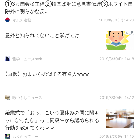
①3カ国会談主催②韓国政府に意見書伝達③ホワイト国
除外に明らかな反…
キムチ速報
2019/8/30(Fr) 14:20
意外と知られてないこと挙げてけ
哲学ニュースnwk
2019/8/30(Fr) 14:18
【画像】おまいらの似てる有名人www
暇つぶしニュース
2019/8/30(Fr) 14:12
始業式で「おっ、こいつ夏休みの間に陽キ
ャになったな」って同級生から認められる
行動を教えてくれｗｗ
もりえってぃー
2019/8/30(Fr) 14:10