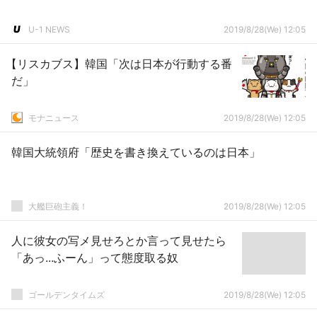
U-1 NEWS
2019/8/28(We) 12:05
【リスカブス】韓国「次は日本が行動する番
だ」
モナニュース
2019/8/28(We) 12:05
韓国大統領府「歴史を書き換えているのは日本」
大艦巨砲主義！
2019/8/28(We) 12:05
人に彼女の写メ見せろとか言って見せたら
「あっ...ふーん」って態度取る奴
ゴールデンタイムズ
2019/8/28(We) 12:05