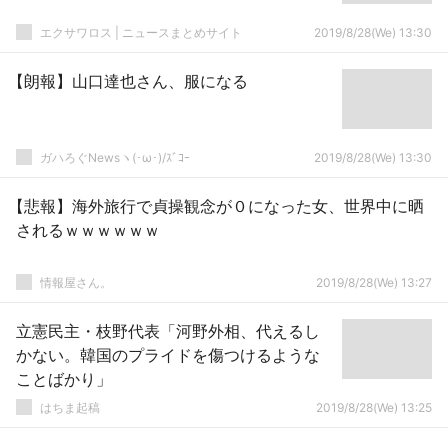
エクサワロス | ニュースまとめサイト
2019/8/28(We) 13:30
【朗報】山口達也さん、服になる
ガハろぐNewsヽ(･ω･)/ｽﾞｺｰ
2019/8/28(We) 13:30
【悲報】海外旅行で貞操観念が０になった女、世界中に晒
されるｗｗｗｗｗｗ
情報屋さん。
2019/8/28(We) 13:27
立憲民主・枝野代表「河野外相、代えるし
かない。韓国のプライドを傷つけるような
ことばかり」
はちま起稿
2019/8/28(We) 13:25