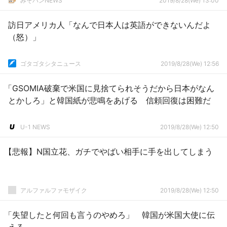
みそパンNEWS
2019/8/28(We) 13:00
訪日アメリカ人「なんで日本人は英語ができないんだよ
（怒）」
ゴタゴタシタニュース
2019/8/28(We) 12:56
「GSOMIA破棄で米国に見捨てられそうだから日本がなん
とかしろ」と韓国紙が悲鳴をあげる 信頼回復は困難だ
U-1 NEWS
2019/8/28(We) 12:50
【悲報】N国立花、ガチでやばい相手に手を出してしまう
アルファルファモザイク
2019/8/28(We) 12:50
「失望したと何回も言うのやめろ」 韓国が米国大使に伝