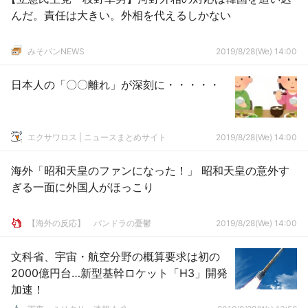
んだ。責任は大きい。外相を代えるしかない
みそパンNEWS
2019/8/28(We) 14:00
日本人の「〇〇離れ」が深刻に・・・・・
エクサワロス | ニュースまとめサイト
2019/8/28(We) 14:00
海外「昭和天皇のファンになった！」 昭和天皇の意外す
ぎる一面に外国人がほっこり
【海外の反応】 パンドラの憂鬱
2019/8/28(We) 14:00
文科省、宇宙・航空分野の概算要求は初の
2000億円台…新型基幹ロケット「H3」開発
加速！