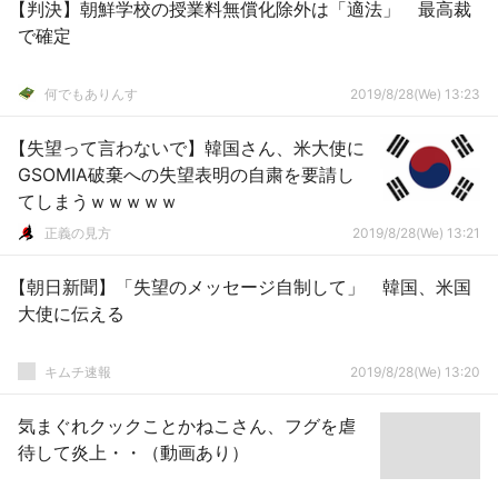
【判決】朝鮮学校の授業料無償化除外は「適法」 最高裁
で確定
何でもありんす
2019/8/28(We) 13:23
【失望って言わないで】韓国さん、米大使に
GSOMIA破棄への失望表明の自粛を要請し
てしまうｗｗｗｗｗ
正義の見方
2019/8/28(We) 13:21
【朝日新聞】「失望のメッセージ自制して」 韓国、米国
大使に伝える
キムチ速報
2019/8/28(We) 13:20
気まぐれクックことかねこさん、フグを虐
待して炎上・・（動画あり）