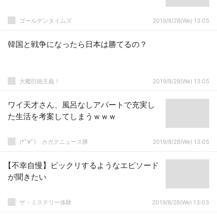
ゴールデンタイムズ
2019/8/28(We) 13:05
韓国と戦争になったら日本は勝てるの？
大艦巨砲主義！
2019/8/28(We) 13:05
ワイ天才さん、風呂なしアパートで充実し
た生活を考案してしまうｗｗｗ
(*ﾟ∀ﾟ)ゞカガクニュース隊
2019/8/28(We) 13:05
【不幸自慢】ビックリするようなエピソード
が聞きたい
ザ・ミステリー体験
2019/8/28(We) 13:03