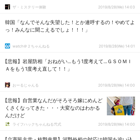
ザ・ミステリー体験
2019/8/28(We) 14:03
韓国「なんでそんな失望した！とか連呼するの！やめてよ
っ！みんなに聞こえるでしょ！！！」
watch＠２ちゃんねる
2019/8/28(We) 14:01
【悲報】岩屋防相「おねがい...もう1度考えて...ＧＳＯＭＩ
Ａをもう1度考え直して！！」
おーるじゃんる
2019/8/28(We) 14:00
【悲報】自営業なんだがそろそろ嫁にめんど
くさくなってきた・・・大変なのはわかる
んだけど
ライフハックちゃんねる弐式
2019/8/28(We) 14:00
【立憲民主党・枝野幸男】河野外相の対応は韓国を追い込