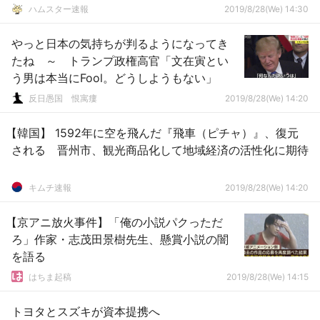
ハムスター速報
2019/8/28(We) 14:30
やっと日本の気持ちが判るようになってき
たね ～ トランプ政権高官「文在寅とい
う男は本当にFool。どうしようもない」
反日愚国 恨寓瘻
2019/8/28(We) 14:20
【韓国】 1592年に空を飛んだ『飛車（ピチャ）』、復元
される 晋州市、観光商品化して地域経済の活性化に期待
キムチ速報
2019/8/28(We) 14:20
【京アニ放火事件】「俺の小説パクっただ
ろ」作家・志茂田景樹先生、懸賞小説の闇
を語る
はちま起稿
2019/8/28(We) 14:15
トヨタとスズキが資本提携へ