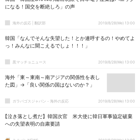
になる！国交を断絶しろ」の声
海外の反応 | 翻訳部
2019/8/28(We) 13:00
韓国「なんでそんな失望した！とか連呼するの！やめてよ
っ！みんなに聞こえるでしょ！！！」
黒マッチョニュース
2019/8/28(We) 13:00
海外「東～東南～南アジアの関係性を表し
た図」→「良い関係の国はないのか？」
ガラパゴスジャパン - 海外の反応
2019/8/28(We) 13:00
【泣き落とし煮だ】韓国次官 米大使に韓日軍事協定破棄
への失望表明の自粛要請