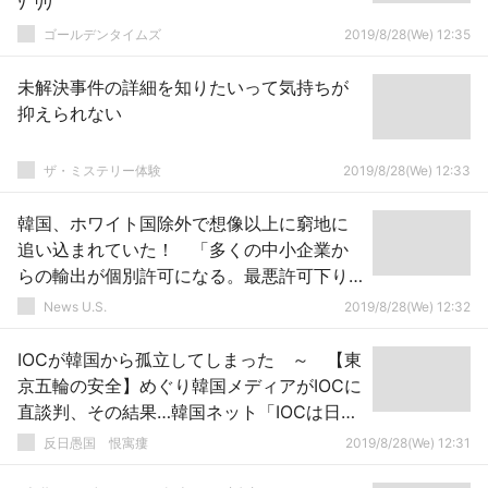
ｿﾞﾜﾜ
ゴールデンタイムズ
2019/8/28(We) 12:35
未解決事件の詳細を知りたいって気持ちが
抑えられない
ザ・ミステリー体験
2019/8/28(We) 12:33
韓国、ホワイト国除外で想像以上に窮地に
追い込まれていた！ 「多くの中小企業か
らの輸出が個別許可になる。最悪許可下り
ない」 終わったな…
News U.S.
2019/8/28(We) 12:32
IOCが韓国から孤立してしまった ～ 【東
京五輪の安全】めぐり韓国メディアがIOCに
直談判、その結果…韓国ネット「IOCは日本
の仲間？日本からお金をもらったのか？」
反日愚国 恨寓瘻
2019/8/28(We) 12:31