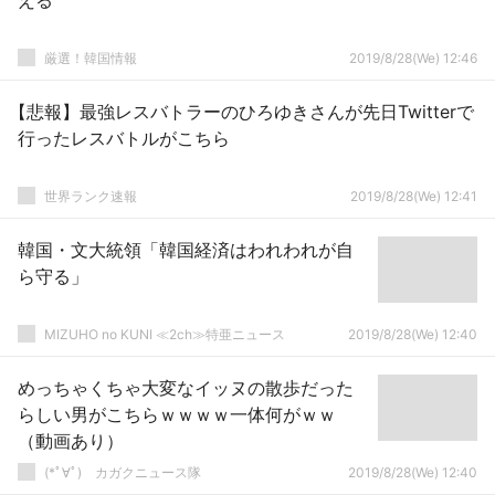
える
厳選！韓国情報
2019/8/28(We) 12:46
【悲報】最強レスバトラーのひろゆきさんが先日Twitterで
行ったレスバトルがこちら
世界ランク速報
2019/8/28(We) 12:41
韓国・文大統領「韓国経済はわれわれが自
ら守る」
MIZUHO no KUNI ≪2ch≫特亜ニュース
2019/8/28(We) 12:40
めっちゃくちゃ大変なイッヌの散歩だった
らしい男がこちらｗｗｗｗ一体何がｗｗ
（動画あり）
(*ﾟ∀ﾟ)ゞカガクニュース隊
2019/8/28(We) 12:40