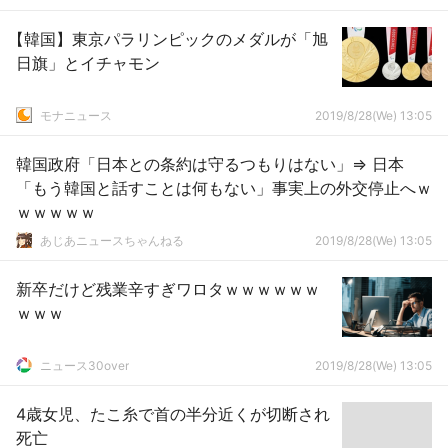
【韓国】東京パラリンピックのメダルが「旭
日旗」とイチャモン
モナニュース
2019/8/28(We) 13:05
韓国政府「日本との条約は守るつもりはない」⇒ 日本
「もう韓国と話すことは何もない」事実上の外交停止へｗ
ｗｗｗｗｗ
あじあニュースちゃんねる
2019/8/28(We) 13:05
新卒だけど残業辛すぎワロタｗｗｗｗｗｗ
ｗｗｗ
ニュース30over
2019/8/28(We) 13:05
4歳女児、たこ糸で首の半分近くが切断され
死亡