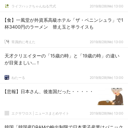
ライフハックちゃんねる弐式
2019/8/28(We) 13:00
【食】一風堂が外資系高級ホテル「ザ・ペニンシュラ」で1
杯3400円のラーメン 替え玉と半ライスも
常識的に考えた
2019/8/28(We) 13:00
天才クリエイターの「15歳の時」と「19歳の時」の違い
が目覚ましい…！
ねたーる
2019/8/28(We) 13:00
【悲報】日本さん、後進国だった・・・・・
エクサワロス | ニュースまとめサイト
2019/8/28(We) 13:00
韓国「韓国産DRAMの輸出制限で日本電子産業はパニック