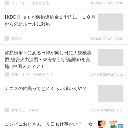
カラパイア - 海外の反応
2019/8/28(We) 12:30
【KDDI】ａｕが解約違約金１千円に １０月
からの新ルールに対応
政経ch
2019/8/28(We) 12:30
貿易紛争下にある日韓が同じ日に大規模演
習(総合火力演習・東海領土守護訓練)を実
施…中国メディア！
軍事・ミリタリー速報☆彡
2019/8/28(We) 12:29
テニスの錦織ってどれくらい凄いんや？
哲学ニュースnwk
2019/8/28(We) 12:28
コンビニおじさん「今日も仕事かい？」 女