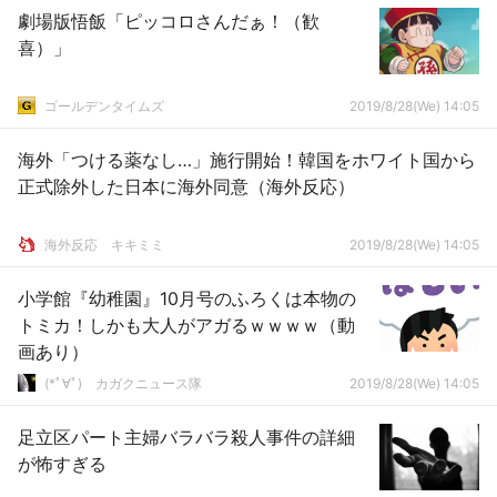
劇場版悟飯「ピッコロさんだぁ！（歓
喜）」
ゴールデンタイムズ
2019/8/28(We) 14:05
海外「つける薬なし…」施行開始！韓国をホワイト国から
正式除外した日本に海外同意（海外反応）
­海外反応 キキミミ
2019/8/28(We) 14:05
小学館『幼稚園』10月号のふろくは本物の
トミカ！しかも大人がアガるｗｗｗｗ（動
画あり）
(*ﾟ∀ﾟ)ゞカガクニュース隊
2019/8/28(We) 14:05
足立区パート主婦バラバラ殺人事件の詳細
が怖すぎる