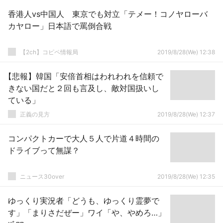
香港人vs中国人 東京でも対立「テメー！コノヤローバ
カヤロー」日本語で罵倒合戦
【2ch】コピペ情報局
2019/8/28(We) 12:38
【悲報】韓国「安倍首相はわれわれを信頼で
きない国だと２回も言及し、敵対国扱いし
ている」
正義の見方
2019/8/28(We) 12:37
コンパクトカーで大人５人で片道４時間の
ドライブって無謀？
ニュース30over
2019/8/28(We) 12:35
ゆっくり実況者「どうも、ゆっくり霊夢で
す」「まりさだぜー」ワイ「や、やめろ…」