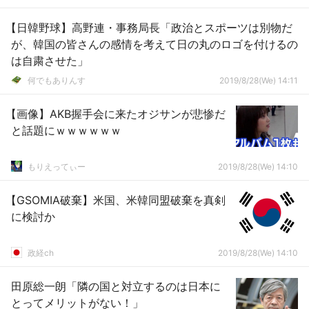
【日韓野球】高野連・事務局長「政治とスポーツは別物だ
が、韓国の皆さんの感情を考えて日の丸のロゴを付けるの
は自粛させた」
何でもありんす
2019/8/28(We) 14:11
【画像】AKB握手会に来たオジサンが悲惨だ
と話題にｗｗｗｗｗｗ
もりえってぃー
2019/8/28(We) 14:10
【GSOMIA破棄】米国、米韓同盟破棄を真剣
に検討か
政経ch
2019/8/28(We) 14:10
田原総一朗「隣の国と対立するのは日本に
とってメリットがない！」