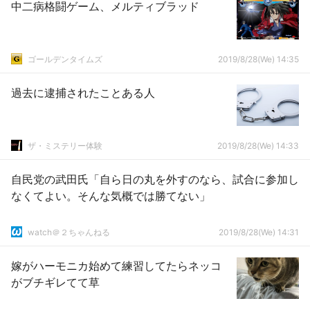
中二病格闘ゲーム、メルティブラッド
ゴールデンタイムズ
2019/8/28(We) 14:35
過去に逮捕されたことある人
ザ・ミステリー体験
2019/8/28(We) 14:33
自民党の武田氏「自ら日の丸を外すのなら、試合に参加し
なくてよい。そんな気概では勝てない」
watch＠２ちゃんねる
2019/8/28(We) 14:31
嫁がハーモニカ始めて練習してたらネッコ
がブチギレてて草