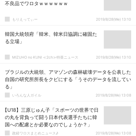
不良品でワロタｗｗｗｗｗｗ
もりえってぃー
2019/8/28(We) 13:10
韓国大統領府「韓米、韓米日協調に確固た
る立場」
MIZUHO no KUNI ≪2ch≫特亜ニュース
2019/8/28(We) 13:10
ブラジルの大統領、アマゾンの森林破壊データを公表した
自国の研究所所長をクビにする「うそのデータを流してい
る」
いろんな人ガイル
2019/8/28(We) 13:08
【U18】三原じゅん子「スポーツの世界で日
の丸を背負って闘う日本代表選手たちに韓
国への配慮とか必要なのでしょうか？」
政経ワロスまとめニュース♪
2019/8/28(We) 13:08