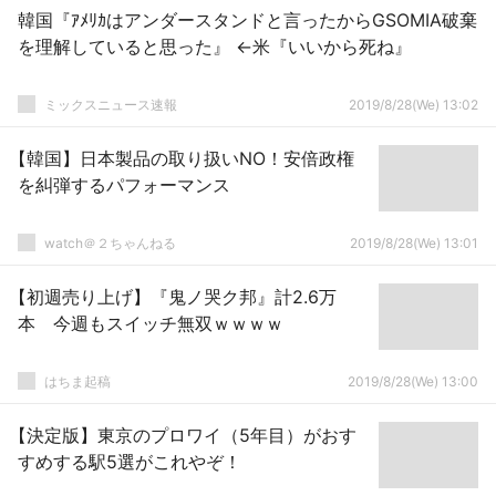
韓国『ｱﾒﾘｶはアンダースタンドと言ったからGSOMIA破棄
を理解していると思った』 ←米『いいから死ね』
ミックスニュース速報
2019/8/28(We) 13:02
【韓国】日本製品の取り扱いNO！安倍政権
を糾弾するパフォーマンス
watch＠２ちゃんねる
2019/8/28(We) 13:01
【初週売り上げ】『鬼ノ哭ク邦』計2.6万
本 今週もスイッチ無双ｗｗｗｗ
はちま起稿
2019/8/28(We) 13:00
【決定版】東京のプロワイ（5年目）がおす
すめする駅5選がこれやぞ！