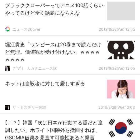
ブラッククローバーってアニメ100話くらい
やってるけど全く話題にならんな
ニュース30over
2019/8/28(We) 12:05
堀江貴史「ワンピースは20巻まで読んだけ
ど無理。価値観が受け付けない」ｗｗｗｗ
ｗｗｗｗ
(*ﾟ∀ﾟ)ゞカガクニュース隊
2019/8/28(We) 12:05
ネットは自殺者に対して厳しすぎる
ザ・ミステリー体験
2019/8/28(We) 12:03
【！？】韓国「次は日本が行動する番だと強
調したい」ホワイト国除外を撤回すれば、
GSOMIA破棄を見直す可能性あると発言