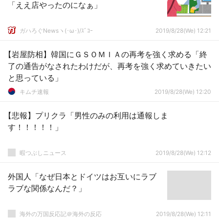
「ええ店やったのになぁ」
ガハろぐNewsヽ(･ω･)/ｽﾞｺｰ
2019/8/28(We) 12:21
【岩屋防相】韓国にＧＳＯＭＩＡの再考を強く求める「終
了の通告がなされたわけだが、再考を強く求めていきたい
と思っている」
キムチ速報
2019/8/28(We) 12:20
【悲報】プリクラ「男性のみの利用は通報しま
す！！！！！」
暇つぶしニュース
2019/8/28(We) 12:12
外国人「なぜ日本とドイツはお互いにラブ
ラブな関係なんだ？」
海外の万国反応記＠海外の反応
2019/8/28(We) 12:11