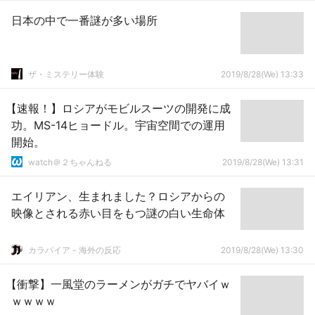
日本の中で一番謎が多い場所
ザ・ミステリー体験
2019/8/28(We) 13:33
【速報！】ロシアがモビルスーツの開発に成
功。MS-14ヒョードル。宇宙空間での運用
開始。
watch＠２ちゃんねる
2019/8/28(We) 13:31
エイリアン、生まれました？ロシアからの
映像とされる赤い目をもつ謎の白い生命体
カラパイア - 海外の反応
2019/8/28(We) 13:30
【衝撃】一風堂のラーメンがガチでヤバイｗ
ｗｗｗｗ