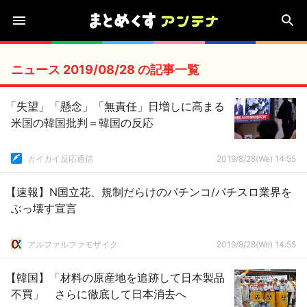
ニュース 2019/08/28 の記事一覧
「失望」「懸念」「無責任」日増しに高まる
米国の韓国批判＝韓国の反応
カイカイ反応通信
2019/8/28(We) 14:55
【速報】N国立花、規制だらけのパチンコ/パチスロ業界を
ぶっ壊す宣言
アルファルファモザイク
2019/8/28(We) 14:55
【韓国】「材料の原産地を追跡して日本製品
不買」 さらに徹底して日本消去へ