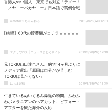
香港人vs中国人 東京でも対立「テメー！
コノヤローバカヤロー」日本語で罵倒合戦
watch＠２ちゃんねる
2019/8/28(We) 12:31
【絶望】60代の貯蓄額がコチラｗｗｗｗｗ
エクサワロス | ニュースまとめサイト
2019/8/28(We) 12:30
元TOKIO山口達也さん、約1年4ヶ月ぶりに
メディア露出「原因は自分だが苦しむ
TOKIOは見たくない」
はちま起稿
2019/8/28(We) 12:30
生きているぬいぐるみ爆誕の瞬間。ふわふ
わポメラニアンのヘアカット、ビフォー・
アフターを観た海外の反応