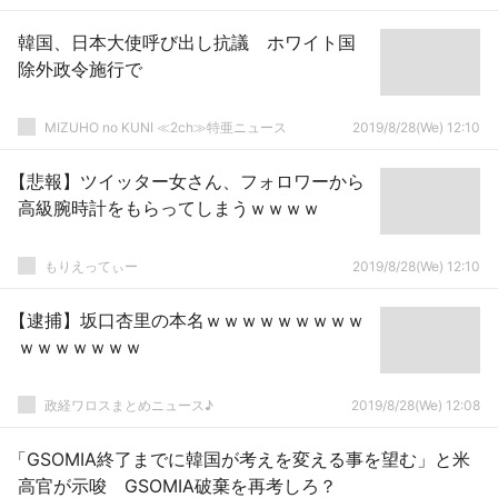
韓国、日本大使呼び出し抗議 ホワイト国
除外政令施行で
MIZUHO no KUNI ≪2ch≫特亜ニュース
2019/8/28(We) 12:10
【悲報】ツイッター女さん、フォロワーから
高級腕時計をもらってしまうｗｗｗｗ
もりえってぃー
2019/8/28(We) 12:10
【逮捕】坂口杏里の本名ｗｗｗｗｗｗｗｗｗ
ｗｗｗｗｗｗｗ
政経ワロスまとめニュース♪
2019/8/28(We) 12:08
「GSOMIA終了までに韓国が考えを変える事を望む」と米
高官が示唆 GSOMIA破棄を再考しろ？