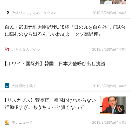
政経ワロスまとめニュース♪
2019/8/28(We) 14:08
自民・武田元副大臣野球U18杯『日の丸を自ら外して試合
に臨むのなら出るんじゃねぇよ クソ高野連』
いろんな人ガイル
2019/8/28(We) 14:07
【ホワイト国除外】韓国、日本大使呼び出し抗議
大艦巨砲主義！
2019/8/28(We) 14:05
【リスカブス】菅長官「韓国わけわからない
行動多すぎ。もうちょっと賢くなって」
モナニュース
2019/8/28(We) 14:05