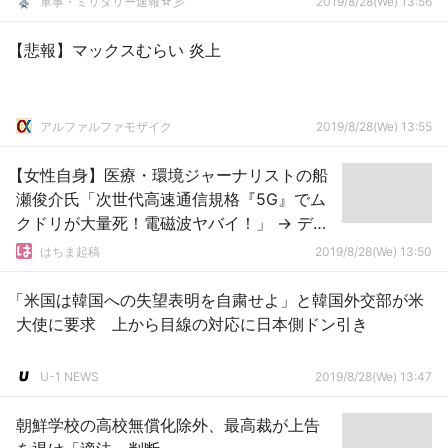
軍事・ミリタリー速報☆彡
2019/8/28(We) 13:56
【悲報】マックスむらい 炎上
アルファルファモザイク
2019/8/28(We) 13:55
【女性自身】医療・環境ジャーナリストの船
瀬俊介氏「次世代高速通信規格『5G』でム
クドリが大量死！電磁波ヤバイ！」 → デマ
だったことが判明
はちま起稿
2019/8/28(We) 13:50
「米国は韓国への失望表明を自粛せよ」と韓国外交部が米
大使に要求 上から目線の対応に日本側ドン引き
U-1 NEWS
2019/8/28(We) 13:47
朝鮮学校の高校無償化除外、最高裁が上告