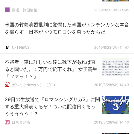
厳選！韓国情報
2019/8/28(We) 14:49
米国の竹島演習批判に驚愕した韓国がトンチンカンな本音
を漏らす 日本がトウモロコシを買ったからだ
U-1 NEWS
2019/8/28(We) 14:47
不審者「車に詳しい友達に靴下があれば直
ると聞いた。１万円で靴下くれ」 女子高生
「ファッ！？」
ガハろぐNewsヽ(･ω･)/ｽﾞｺｰ
2019/8/28(We) 14:43
29日の生放送で『ロマンシングサガ3』に関
する重大発表くるぞ！ついに配信日くるう
ううううう！？
はちま起稿
2019/8/28(We) 14:40