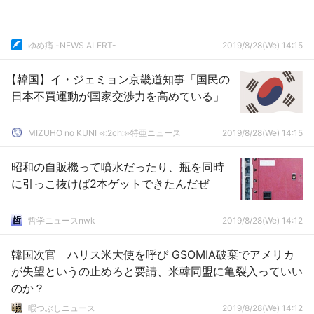
ゆめ痛 -NEWS ALERT-
2019/8/28(We) 14:15
【韓国】イ・ジェミョン京畿道知事「国民の
日本不買運動が国家交渉力を高めている」
MIZUHO no KUNI ≪2ch≫特亜ニュース
2019/8/28(We) 14:15
昭和の自販機って噴水だったり、瓶を同時
に引っこ抜けば2本ゲットできたんだぜ
哲学ニュースnwk
2019/8/28(We) 14:12
韓国次官 ハリス米大使を呼び GSOMIA破棄でアメリカ
が失望というの止めろと要請、米韓同盟に亀裂入っていい
のか？
暇つぶしニュース
2019/8/28(We) 14:12