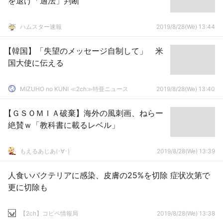
を退け「適法」判断
ハムスター速報
2019/8/28(We) 13:44
【韓国】「失望のメッセージ自制して」 米
国大使に伝える
MIZUHO no KUNI ≪2ch≫特亜ニュース
2019/8/28(We) 13:40
【ＧＳＯＭＩＡ破棄】海外の風刺画、ねらー
絶賛ｗ「教科書に載るレベル」
もえるあじあ(･∀･)
2019/8/28(We) 13:39
人食いバクテリアに感染、皮膚の25%を切除 症状次第で
更に切除も
【2ch】コピペ情報局
2019/8/28(We) 13:38