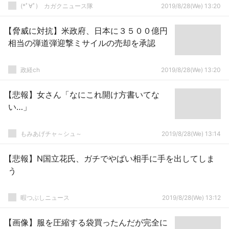
(*ﾟ∀ﾟ)ゞカガクニュース隊
2019/8/28(We) 13:20
【脅威に対抗】米政府、日本に３５００億円
相当の弾道弾迎撃ミサイルの売却を承認
政経ch
2019/8/28(We) 13:20
【悲報】女さん「なにこれ開け方書いてな
い…」
もみあげチャ～シュ～
2019/8/28(We) 13:14
【悲報】N国立花氏、ガチでやばい相手に手を出してしま
う
暇つぶしニュース
2019/8/28(We) 13:12
【画像】服を圧縮する袋買ったんだが完全に