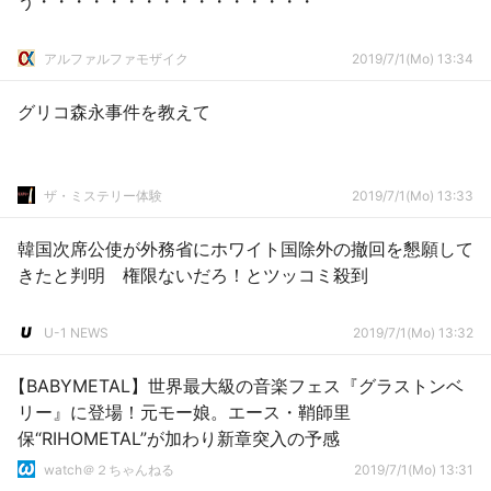
う・・・・・・・・・・・・・・・・
アルファルファモザイク
2019/7/1(Mo) 13:34
グリコ森永事件を教えて
ザ・ミステリー体験
2019/7/1(Mo) 13:33
韓国次席公使が外務省にホワイト国除外の撤回を懇願して
きたと判明 権限ないだろ！とツッコミ殺到
U-1 NEWS
2019/7/1(Mo) 13:32
【BABYMETAL】世界最大級の音楽フェス『グラストンベ
リー』に登場！元モー娘。エース・鞘師里
保“RIHOMETAL”が加わり新章突入の予感
watch＠２ちゃんねる
2019/7/1(Mo) 13:31