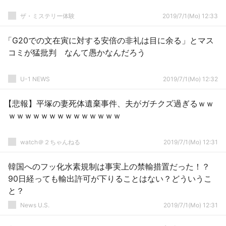
ザ・ミステリー体験
2019/7/1(Mo) 12:33
「G20での文在寅に対する安倍の非礼は目に余る」とマス
コミが猛批判 なんて愚かなんだろう
U-1 NEWS
2019/7/1(Mo) 12:32
【悲報】平塚の妻死体遺棄事件、夫がガチクズ過ぎるｗｗ
ｗｗｗｗｗｗｗｗｗｗｗｗｗｗ
watch＠２ちゃんねる
2019/7/1(Mo) 12:31
韓国へのフッ化水素規制は事実上の禁輸措置だった！？
90日経っても輸出許可が下りることはない？どういうこ
と？
News U.S.
2019/7/1(Mo) 12:31