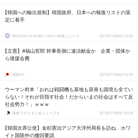
【韓国への輸出規制】韓国政府、日本への報復リストの策
定に着手
MIZUHO no KUNI ≪2ch≫特亜ニュース
2019/7/1(Mo) 14:10
【立憲】#福山哲郎 幹事長側に違法献金か 企業・団体か
ら後援会費
政経ch
2019/7/1(Mo) 14:10
ウーマン村本「おれは戦闘機も基地も原発も国境も全てい
らない！それが目指す社会！だからいまの社会はすべて反
社会勢力！」ｗｗｗ
政経ワロスまとめニュース♪
2019/7/1(Mo) 14:08
【韓国次席公使】金杉憲治アジア大洋州局長を訪ね、ホワ
イト国除外の撤回要請