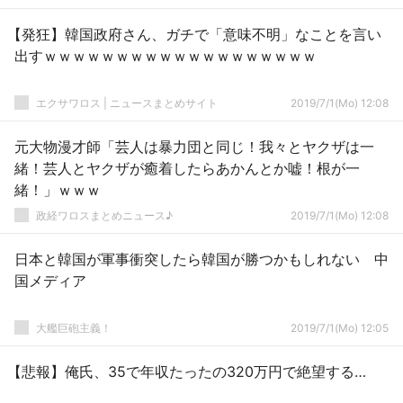
【発狂】韓国政府さん、ガチで「意味不明」なことを言い
出すｗｗｗｗｗｗｗｗｗｗｗｗｗｗｗｗｗｗｗ
エクサワロス | ニュースまとめサイト
2019/7/1(Mo) 12:08
元大物漫才師「芸人は暴力団と同じ！我々とヤクザは一
緒！芸人とヤクザが癒着したらあかんとか嘘！根が一
緒！」ｗｗｗ
政経ワロスまとめニュース♪
2019/7/1(Mo) 12:08
日本と韓国が軍事衝突したら韓国が勝つかもしれない 中
国メディア
大艦巨砲主義！
2019/7/1(Mo) 12:05
【悲報】俺氏、35で年収たったの320万円で絶望する…