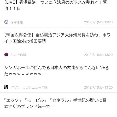
【LIVE】香港叛逆 ついに立法府のガラスが割れる！緊
迫！１日
保守速報
2019/7/1(Mo) 13:23
【韓国次席公使】金杉憲治アジア大洋州局長を訪ね、ホワ
イト国除外の撤回要請
キムチ速報
2019/7/1(Mo) 13:20
シンガポールに住んでる日本人の友達からこんなLINEき
たｗｗｗｗｗｗｗｗ
(*ﾟ∀ﾟ)ゞカガクニュース隊
2019/7/1(Mo) 13:20
「エッソ」「モービル」「ゼネラル」半世紀の歴史に幕
給油所のブランド統一で