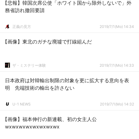
【悲報】韓国次席公使「ホワイト国から除外しないで」外
務省訪れ撤回要請
正義の見方
2019/7/1(Mo) 14:34
【画像】東北のガチな廃墟で打線組んだ
ザ・ミステリー体験
2019/7/1(Mo) 14:33
日本政府は対韓輸出制限の対象を更に拡大する意向を表
明 先端技術の輸出を許さない
U-1 NEWS
2019/7/1(Mo) 14:32
【画像】福本伸行の新連載、初の女主人公
wxwxwxwxwxwxwxwx