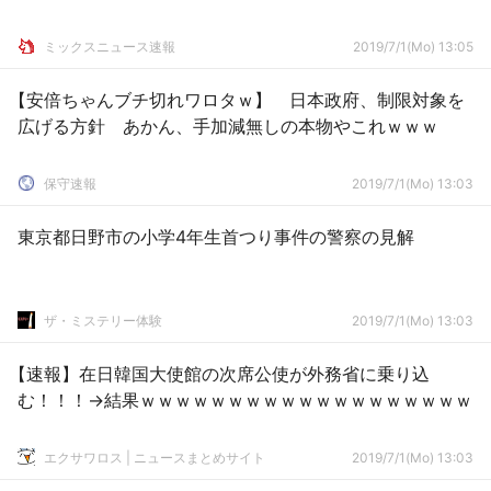
ミックスニュース速報
2019/7/1(Mo) 13:05
【安倍ちゃんブチ切れワロタｗ】 日本政府、制限対象を
広げる方針 あかん、手加減無しの本物やこれｗｗｗ
保守速報
2019/7/1(Mo) 13:03
東京都日野市の小学4年生首つり事件の警察の見解
ザ・ミステリー体験
2019/7/1(Mo) 13:03
【速報】在日韓国大使館の次席公使が外務省に乗り込
む！！！→結果ｗｗｗｗｗｗｗｗｗｗｗｗｗｗｗｗｗｗｗ
エクサワロス | ニュースまとめサイト
2019/7/1(Mo) 13:03