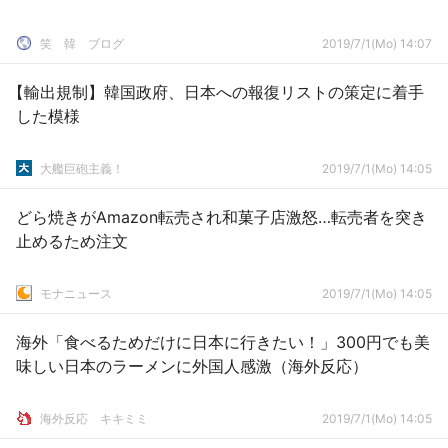
笑 韓 ブログ
2019/7/1(Mo) 14:07
【輸出規制】韓国政府、日本への報復リストの策定に着手
した模様
大艦巨砲主義！
2019/7/1(Mo) 14:05
どら焼きがAmazon転売され和菓子店激怒…転売者を突き
止めるため注文
モナニュース
2019/7/1(Mo) 14:05
海外「食べるためだけに日本に行きたい！」300円でも美
味しい日本のラーメンに外国人感激（海外反応）
­海外反応 キキミミ
2019/7/1(Mo) 14:05