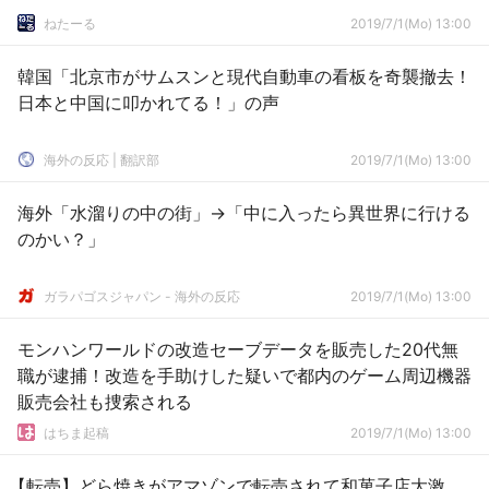
ねたーる
2019/7/1(Mo) 13:00
韓国「北京市がサムスンと現代自動車の看板を奇襲撤去！
日本と中国に叩かれてる！」の声
海外の反応 | 翻訳部
2019/7/1(Mo) 13:00
海外「水溜りの中の街」→「中に入ったら異世界に行ける
のかい？」
ガラパゴスジャパン - 海外の反応
2019/7/1(Mo) 13:00
モンハンワールドの改造セーブデータを販売した20代無
職が逮捕！改造を手助けした疑いで都内のゲーム周辺機器
販売会社も捜索される
はちま起稿
2019/7/1(Mo) 13:00
【転売】どら焼きがアマゾンで転売されて和菓子店大激