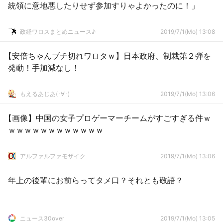
統領に意地悪したりせず参加すりゃよかったのに！」
政経ワロスまとめニュース♪
2019/7/1(Mo) 13:08
【安倍ちゃんブチ切れワロタｗ】日本政府、制裁第２弾を
発動！手加減なし！
もえるあじあ(･∀･)
2019/7/1(Mo) 13:06
【画像】中国の女子プロゲーマーチームがすごすぎる件ｗ
ｗｗｗｗｗｗｗｗｗｗｗｗ
アルファルファモザイク
2019/7/1(Mo) 13:06
年上の後輩にお前らってタメ口？それとも敬語？
ニュース30over
2019/7/1(Mo) 13:05