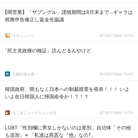
【闇営業】「ザブングル」謹慎期間は8月末まで…ギャラは
税務申告修正し返金先協議
モナニュース
2019/7/1(Mo) 13:05
「民主党政権の検証」読んどるんやけど
大艦巨砲主義！
2019/7/1(Mo) 13:05
韓国政府、間もなく日本への制裁措置を発表！！！ いよ
いよ在日韓国人に帰国命令か！？！？
あじあニュースちゃんねる
2019/7/1(Mo) 13:05
LGBT「性別欄に男女しかないのは差別」自治体「その他
も追加」←「私達は異質な『他』なの?」