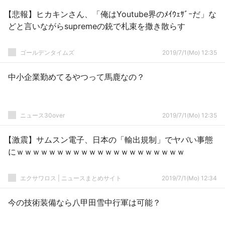
【悲報】ヒカキンさん、「俺はYoutube界のﾒｲｳｪｻﾞｰだ」な
どと言いながらsupremeの銃で札束を撒き散らす
ゴールデンタイムズ
2019/7/1(Mo) 12:35
中小企業勤めてるやつって馬鹿なの？
ニュース30over
2019/7/1(Mo) 12:35
【激震】サムスン電子、日本の「輸出規制」でヤバい事態
にｗｗｗｗｗｗｗｗｗｗｗｗｗｗｗｗｗｗｗｗｗ
エクサワロス | ニュースまとめサイト
2019/7/1(Mo) 12:34
今の技術装備なら八甲田雪中行軍は可能？