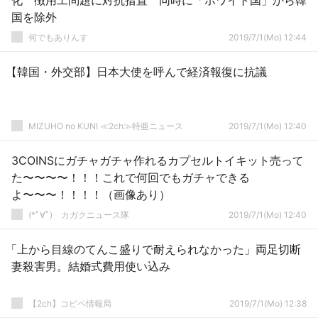
化 徴用工問題に対抗措置 同時に「ホワイト国」から韓
国を除外
何でもありんす
2019/7/1(Mo) 12:44
【韓国・外交部】日本大使を呼んで経済報復に抗議
MIZUHO no KUNI ≪2ch≫特亜ニュース
2019/7/1(Mo) 12:40
3COINSにガチャガチャ作れるカプセルトイキット売って
た〜〜〜〜！！！これで何回でもガチャできる
よ〜〜〜！！！！（画像あり）
(*ﾟ∀ﾟ)ゞカガクニュース隊
2019/7/1(Mo) 12:40
「上から目線のてんこ盛りで耐えられなかった」両足切断
妻殺害男。結婚式費用使い込み
【2ch】コピペ情報局
2019/7/1(Mo) 12:38