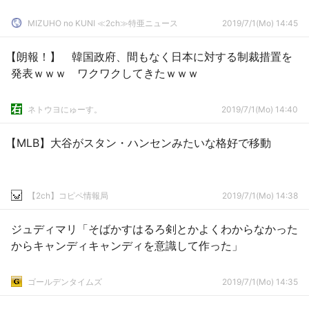
MIZUHO no KUNI ≪2ch≫特亜ニュース
2019/7/1(Mo) 14:45
【朗報！】 韓国政府、間もなく日本に対する制裁措置を
発表ｗｗｗ ワクワクしてきたｗｗｗ
ネトウヨにゅーす。
2019/7/1(Mo) 14:40
【MLB】大谷がスタン・ハンセンみたいな格好で移動
【2ch】コピペ情報局
2019/7/1(Mo) 14:38
ジュディマリ「そばかすはるろ剣とかよくわからなかった
からキャンディキャンディを意識して作った」
ゴールデンタイムズ
2019/7/1(Mo) 14:35