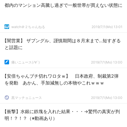
都内のマンション高騰し過ぎで一般世帯が買えない状態に
watch＠２ちゃんねる
2019/7/1(Mo) 13:01
【闇営業】 ザブングル、謹慎期間は８月末まで…短すぎる
と話題に
痛いニュース(ﾉ∀`)
2019/7/1(Mo) 13:00
【安倍ちゃんブチ切れワロタｗ】 日本政府、制裁第2弾
を発動 あかん、手加減無しの本物やこれｗｗｗ
黒マッチョニュース
2019/7/1(Mo) 13:00
【衝撃】水銀に鉄塊を入れた結果・・・→驚愕の真実が判
明！？！？（※動画あり）