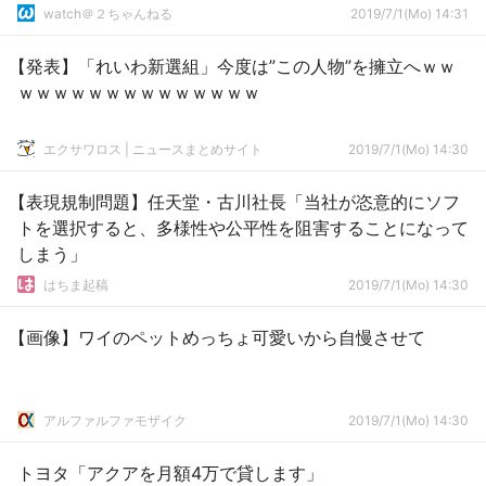
watch＠２ちゃんねる
2019/7/1(Mo) 14:31
【発表】「れいわ新選組」今度は”この人物”を擁立へｗｗ
ｗｗｗｗｗｗｗｗｗｗｗｗｗｗ
エクサワロス | ニュースまとめサイト
2019/7/1(Mo) 14:30
【表現規制問題】任天堂・古川社長「当社が恣意的にソフ
トを選択すると、多様性や公平性を阻害することになって
しまう」
はちま起稿
2019/7/1(Mo) 14:30
【画像】ワイのペットめっちょ可愛いから自慢させて
アルファルファモザイク
2019/7/1(Mo) 14:30
トヨタ「アクアを月額4万で貸します」