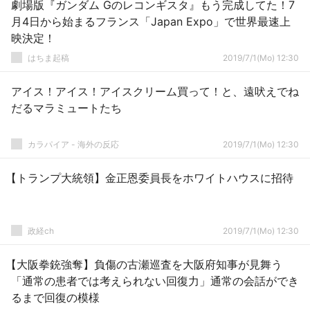
劇場版『ガンダム Gのレコンギスタ』もう完成してた！7
月4日から始まるフランス「Japan Expo」で世界最速上
映決定！
はちま起稿
2019/7/1(Mo) 12:30
アイス！アイス！アイスクリーム買って！と、遠吠えでね
だるマラミュートたち
カラパイア - 海外の反応
2019/7/1(Mo) 12:30
【トランプ大統領】金正恩委員長をホワイトハウスに招待
政経ch
2019/7/1(Mo) 12:30
【大阪拳銃強奪】負傷の古瀬巡査を大阪府知事が見舞う
「通常の患者では考えられない回復力」通常の会話ができ
るまで回復の模様