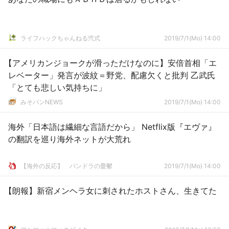
ライフハックちゃんねる弐式
2019/7/1(Mo) 14:00
【アメリカンジョークが滑っただけなのに】安倍首相「エ
レベーター」発言が波紋＝野党、配慮欠くと批判 乙武氏
「とても悲しい気持ちに」
みそパンNEWS
2019/7/1(Mo) 14:00
海外「日本語は繊細な言語だから」 Netflix版『エヴァ』
の翻訳を巡り海外ネットが大荒れ
【海外の反応】 パンドラの憂鬱
2019/7/1(Mo) 14:00
【朗報】新宿メンヘラ女に刺されたホストさん、生きてた