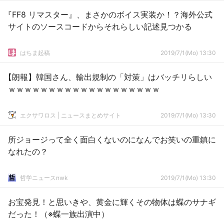
『FF8 リマスター』、まさかのボイス実装か！？海外公式
サイトのソースコードからそれらしい記述見つかる
はちま起稿
2019/7/1(Mo) 13:30
【朗報】韓国さん、輸出規制の「対策」はバッチリらしい
ｗｗｗｗｗｗｗｗｗｗｗｗｗｗｗｗｗｗｗ
エクサワロス | ニュースまとめサイト
2019/7/1(Mo) 13:30
所ジョージって全く面白くないのになんでお笑いの重鎮に
なれたの？
哲学ニュースnwk
2019/7/1(Mo) 13:30
お宝発見！と思いきや、黄金に輝くその物体は蝶のサナギ
だった！（※蝶一族出演中）