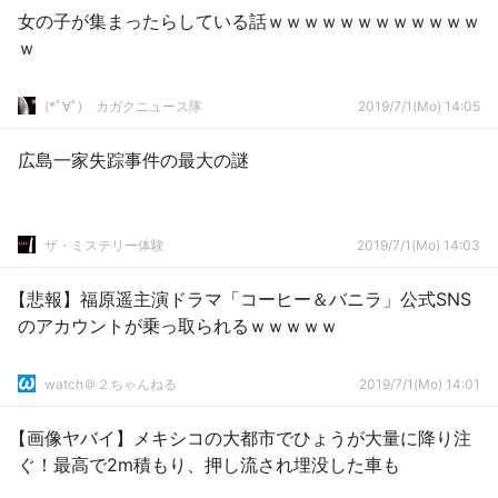
女の子が集まったらしている話ｗｗｗｗｗｗｗｗｗｗｗｗ
ｗ
(*ﾟ∀ﾟ)ゞカガクニュース隊
2019/7/1(Mo) 14:05
広島一家失踪事件の最大の謎
ザ・ミステリー体験
2019/7/1(Mo) 14:03
【悲報】福原遥主演ドラマ「コーヒー＆バニラ」公式SNS
のアカウントが乗っ取られるｗｗｗｗｗ
watch＠２ちゃんねる
2019/7/1(Mo) 14:01
【画像ヤバイ】メキシコの大都市でひょうが大量に降り注
ぐ！最高で2m積もり、押し流され埋没した車も