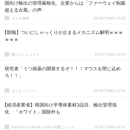
国向け輸出の管理厳格化、企業からは「ファーウェイ制裁
超える台風」の声
キムチ速報
2019/7/1(Mo) 12:20
【朗報】ついにしゃっくりが止まるメカニズム解明ｗｗｗ
ｗｗｗ
暇つぶしニュース
2019/7/1(Mo) 12:12
研究者「うつ病薬の開発するぞ！！！マウスを閉じ込め
ろ！！」
もりえってぃー
2019/7/1(Mo) 12:10
【経済産業省】韓国向け半導体素材3品目、輸出管理強
化 「ホワイト」国除外も
MIZUHO no KUNI ≪2ch≫特亜ニュース
2019/7/1(Mo) 12:10