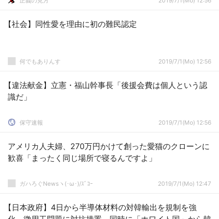
正義の見方
2019/7/1(Mo) 12:56
【社会】同性愛を理由に初の難民認定
何でもありんす
2019/7/1(Mo) 12:56
【違法献金】立憲・福山幹事長「後援会費は個人という認
識だ」
保守速報
2019/7/1(Mo) 12:56
アメリカ人夫婦、270万円かけて創った愛猫のクローンに
歓喜「まったく同じ場所で寝るんですよ」
ガハろぐNewsヽ(･ω･)/ｽﾞｺｰ
2019/7/1(Mo) 12:47
【日本政府】4日から半導体材料の対韓輸出を規制を強