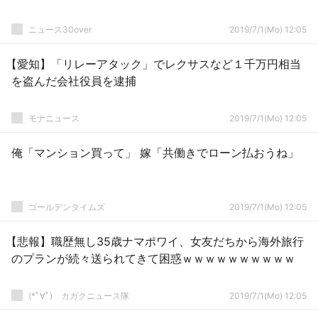
ニュース30over
2019/7/1(Mo) 12:05
【愛知】「リレーアタック」でレクサスなど１千万円相当
を盗んだ会社役員を逮捕
モナニュース
2019/7/1(Mo) 12:05
俺「マンション買って」 嫁「共働きでローン払おうね」
ゴールデンタイムズ
2019/7/1(Mo) 12:05
【悲報】職歴無し35歳ナマポワイ、女友だちから海外旅行
のプランが続々送られてきて困惑ｗｗｗｗｗｗｗｗｗｗ
(*ﾟ∀ﾟ)ゞカガクニュース隊
2019/7/1(Mo) 12:05