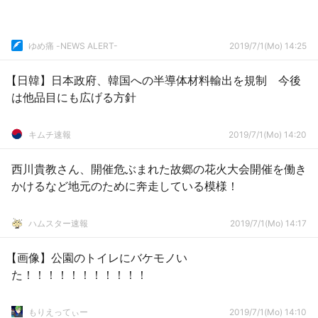
ゆめ痛 -NEWS ALERT-
2019/7/1(Mo) 14:25
【日韓】日本政府、韓国への半導体材料輸出を規制 今後
は他品目にも広げる方針
キムチ速報
2019/7/1(Mo) 14:20
西川貴教さん、開催危ぶまれた故郷の花火大会開催を働き
かけるなど地元のために奔走している模様！
ハムスター速報
2019/7/1(Mo) 14:17
【画像】公園のトイレにバケモノい
た！！！！！！！！！！！
もりえってぃー
2019/7/1(Mo) 14:10