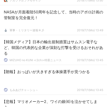
アルファルファモザイク
2019/7/1(Mo) 13:50
NASAが月面着陸50周年を記念して、当時のアポロ計画の
管制室を完全復元！
軍事・ミリタリー速報☆彡
2019/7/1(Mo) 13:49
【韓国メディア】日本の輸出規制措置はサムスン電子な
ど、韓国の代表的な企業が深刻な打撃を受けるおそれがあ
る
MIZUHO no KUNI ≪2ch≫特亜ニュース
2019/7/1(Mo) 13:45
【朗報】おっぱいが大きすぎる体操選手が見つかる
もみあげチャ～シュ～
2019/7/1(Mo) 13:45
【悲報】マリオメーカー2、ワイの娘(6)を泣かせてしま