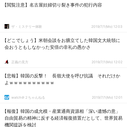
【閲覧注意】名古屋妊婦切り裂き事件の犯行内容
ザ・ミステリー体験
2019/7/1(Mo) 12:03
【どこでしょう】米朝会談をお膳立てした韓国文大統領に
会おうともしなかった安倍の非礼の愚かさ
正義の見方
2019/7/1(Mo) 12:02
【悲報】韓国の反撃！ 長嶺大使を呼び抗議 それだけか
よｗｗｗｗｗｗｗｗｗｗ
watch＠２ちゃんねる
2019/7/1(Mo) 12:01
【報復】韓国の成允模・産業通商資源相「深い遺憾の意」
自由貿易の精神に反する経済報復措置だとして、世界貿易
機関提訴を検討