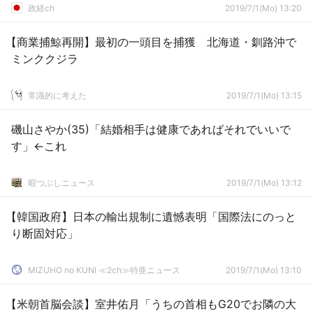
政経ch
2019/7/1(Mo) 13:20
【商業捕鯨再開】最初の一頭目を捕獲 北海道・釧路沖で
ミンククジラ
常識的に考えた
2019/7/1(Mo) 13:15
磯山さやか(35)「結婚相手は健康であればそれでいいで
す」←これ
暇つぶしニュース
2019/7/1(Mo) 13:12
【韓国政府】日本の輸出規制に遺憾表明「国際法にのっと
り断固対応」
MIZUHO no KUNI ≪2ch≫特亜ニュース
2019/7/1(Mo) 13:10
【米朝首脳会談】室井佑月「うちの首相もG20でお隣の大