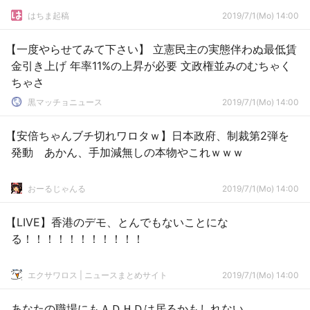
はちま起稿
2019/7/1(Mo) 14:00
【一度やらせてみて下さい】 立憲民主の実態伴わぬ最低賃
金引き上げ 年率11%の上昇が必要 文政権並みのむちゃく
ちゃさ
黒マッチョニュース
2019/7/1(Mo) 14:00
【安倍ちゃんブチ切れワロタｗ】日本政府、制裁第2弾を
発動 あかん、手加減無しの本物やこれｗｗｗ
おーるじゃんる
2019/7/1(Mo) 14:00
【LIVE】香港のデモ、とんでもないことにな
る！！！！！！！！！！！
エクサワロス | ニュースまとめサイト
2019/7/1(Mo) 14:00
あなたの職場にもＡＤＨＤは居るかもしれない