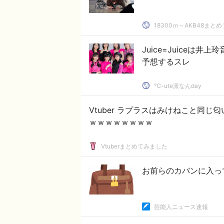
18300ｍ～AKB48まと
Juice=Juiceは
予想するスレ
℃-ute派なんday
Vtuber ラプラスはみけねこと同
ｗｗｗｗｗｗｗｗ
Vtuberまとめてみました
お前らのカバンに入っ
芸能人ニュース速報