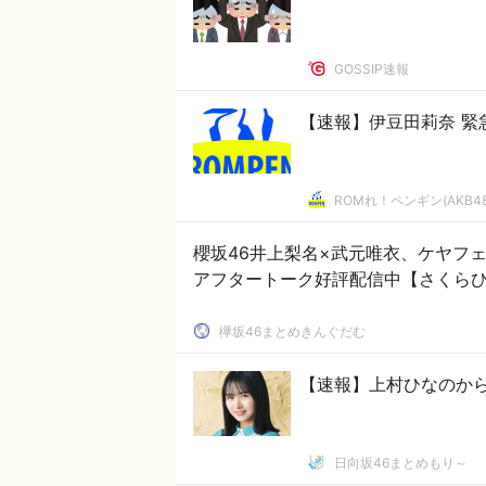
GOSSIP速報
【速報】伊豆田莉奈 緊
ROMれ！ペンギン(AKB4
櫻坂46井上梨名×武元唯衣、ケヤフ
アフタートーク好評配信中【さくら
欅坂46まとめきんぐだむ
【速報】上村ひなのからま
日向坂46まとめもり～