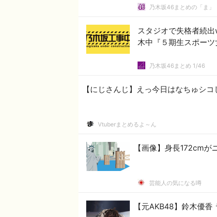
乃木坂46まとめの「ま」
スタジオで失格者続出
木中『５期生スポーツ女
乃木坂46まとめ 1/46
【にじさんじ】えっ今日はなちゅシコ
Vtuberまとめるよ～ん
【画像】身長172cm
芸能人の気になる噂
【元AKB48】鈴木優