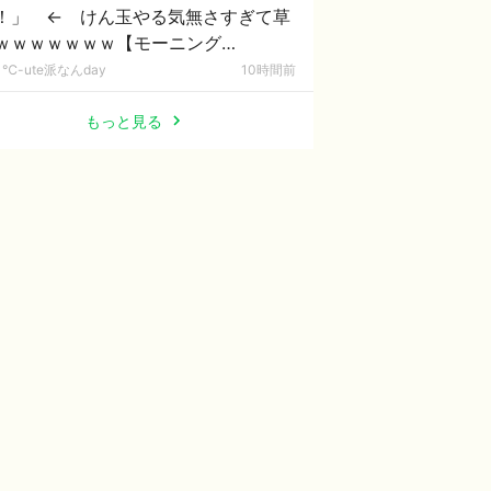
！」 ← けん玉やる気無さすぎて草
ｗｗｗｗｗｗｗ【モーニング
。'26】
℃-ute派なんday
10時間前
もっと見る