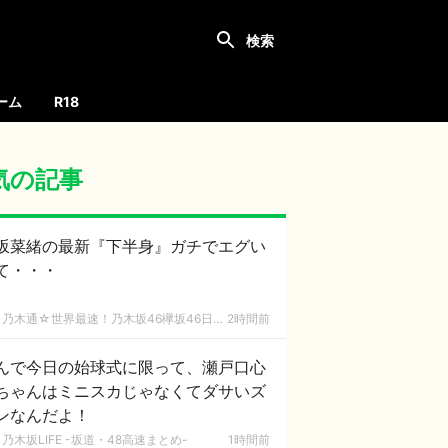
ーム
R18
気の記事
坂菜緒の最新『下半身』ガチでエグい
て・・・
乃木通☆世界最速！乃木坂46欅坂46日向坂46速報まとめ
2時間前
んで今日の始球式に限って、瀬戸口心
ちゃんはミニスカじゃなくてダサいズ
ンなんだよ！
乃木坂LIFE -坂道・48高速まとめ-
1時間前