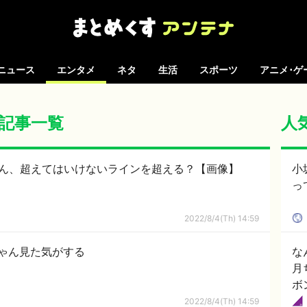
ニュース
エンタメ
ネタ
生活
スポーツ
アニメ･ゲ
 の記事一覧
人
)さん、超えてはいけないラインを超える？【画像】
小
っ
2022/8/4(Th) 14:59
ゃん見た気がする
な
月
ボ
2022/8/4(Th) 14:59