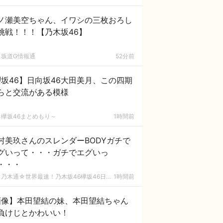
ノ瀬美空ちゃん、イワシの三枚おろし
挑戦！！！【乃木坂46】
坂道G情報通
52分前
坂46】日向坂46大田美月、この四期
らと交流がある模様
欅坂46まとめもり～
1時間前
村美玖さんのスレンダーBODYガチで
グいって・・・ガチでエグいっ
・・・
乃木通☆世界最速！乃木坂46欅坂46日向坂46速報まとめ
1時間前
画像】本田望結の妹、本田望結ちゃん
負けじとかわいい！