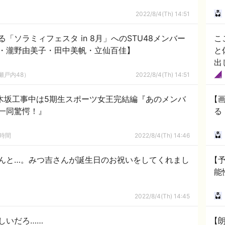
2022/8/4(Th) 14:51
「ソラミィフェスタ in 8月」へのSTU48メンバー
こ
・瀧野由美子・田中美帆・立仙百佳】
と
出
わ
瀬戸内48）
2022/8/4(Th) 14:51
木坂工事中は5期生スポーツ女王完結編『あのメンバ
【
一同驚愕！』
る
の時間
2022/8/4(Th) 14:46
んと…。みつ吉さんが誕生日のお祝いをしてくれまし
【
能
2022/8/4(Th) 14:45
しいだろ……
【