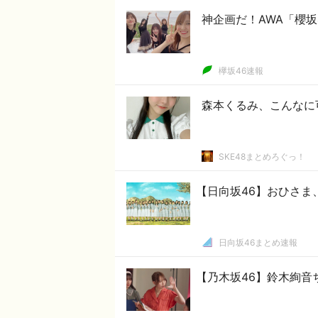
神企画だ！AWA「櫻坂4
欅坂46速報
森本くるみ、こんなに
SKE48まとめろぐっ！
【日向坂46】おひさま
日向坂46まとめ速報
【乃木坂46】鈴木絢音