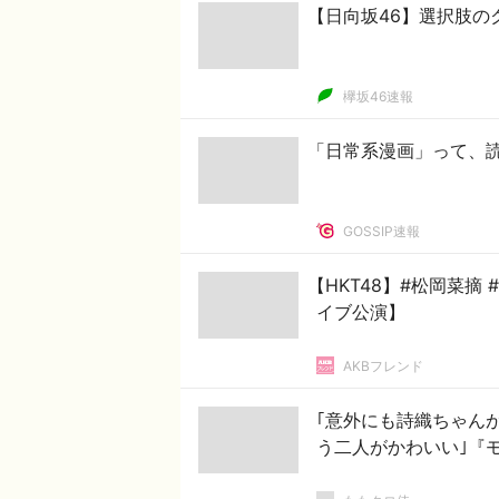
【日向坂46】選択肢の
欅坂46速報
「日常系漫画」って、
GOSSIP速報
【HKT48】#松岡菜
イブ公演】
AKBフレンド
｢意外にも詩織ちゃん
う二人がかわいい｣『モ