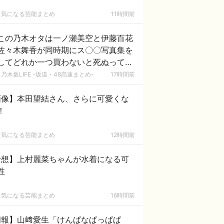
気になる芸能まとめ
11時間前
この乃木オタは一ノ瀬美空と伊藤百花
佐々木舞香が同時期にス〇〇写真集を
してどれか一つ買わないと死ぬって言
れたらどれ買うの？
乃木坂LIFE -坂道・48高速まとめ-
17時間前
画像】本田望結さん、さらに可愛くな
！
気になる芸能まとめ
12時間前
予想】上村麗菜ちゃんが水着になる可
性
気になる芸能まとめ
16時間前
朗報】山﨑愛生「けんぱなぱっぱぱ