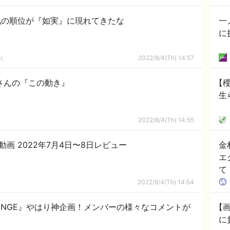
気の順位が『如実』に現れてきたな
一
に
く
2022/8/4(Th) 14:57
さんの『この動き』
【櫻
生
2022/8/4(Th) 14:55
！動画 2022年7月4日〜8日レビュー
金
エ
て
2022/8/4(Th) 14:54
OUNGE』やはり神企画！メンバーの様々なコメントが
【
に