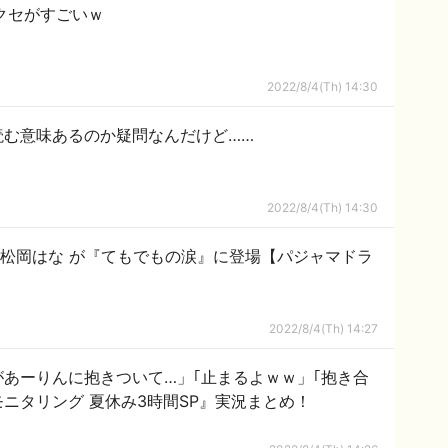
クセがすごいｗ
2022/8/4(Th) 14:30
読む意味あるのか疑問なんだけど……
2022/8/4(Th) 14:30
摘 #松岡はな が『てもでもの涙』に登場【パジャマドラ
2022/8/4(Th) 14:27
があーりんに抱きついて…」｢止まるよｗｗ」｢抱き合
ニタリング 夏休み3時間SP』実況まとめ！