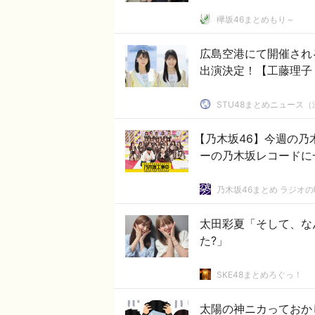
欅坂46まとめもり～
広島空港にて開催される
出演決定！【工藤理子
STU48まとめニュース（
【乃木坂46】今週の乃
ーの乃木坂レコードに
乃木坂46まとめ ラジオ
太田彩夏「そして、な
た?」
SKE48まとめろぐっ！
太陽の神ニカっておか