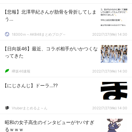
【悲報】北澤早紀さんが肋骨を骨折してしま
う…
18300ｍ～AKB48まとめブログ～
2022/7/27(We) 14:30
【日向坂46】最近、コラボ相手がいかつくな
ってきた
欅坂46速報
2022/7/27(We) 14:30
【にじさんじ】ドーラ…??
Vtuberまとめるよ～ん
2022/7/27(We) 14:30
昭和の女子高生のインタビューがヤバすぎ
るｗｗｗ