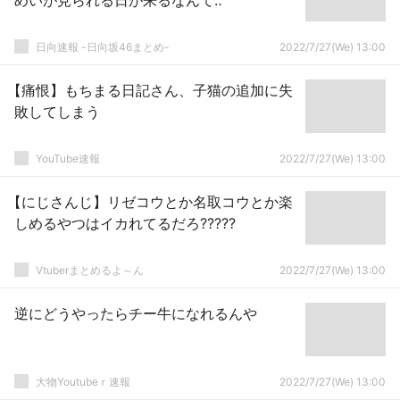
めいが見られる日が来るなんて‥
日向速報 -日向坂46まとめ-
2022/7/27(We) 13:00
【痛恨】もちまる日記さん、子猫の追加に失
敗してしまう
YouTube速報
2022/7/27(We) 13:00
【にじさんじ】リゼコウとか名取コウとか楽
しめるやつはイカれてるだろ?????
Vtuberまとめるよ～ん
2022/7/27(We) 13:00
逆にどうやったらチー牛になれるんや
大物Youtubeｒ速報
2022/7/27(We) 13:00