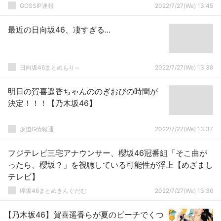
GOSSIP速報
2022/7/27(We) 13:45
最近の日向坂46、凄すぎる...
日向坂46まとめもり～
2022/7/27(We) 13:38
明日の賀喜遥香ちゃんののぎおびの時間が
決定！！！【乃木坂46】
坂道G情報通
2022/7/27(We) 13:37
フジテレビ三宅アナウンサー、櫻坂46冠番組「そこ曲が
ったら、櫻坂？」を視聴している可能性が浮上【めざまし
テレビ】
欅坂46まとめきんぐだむ
2022/7/27(We) 13:36
【乃木坂46】賀喜遥香らが夏のビーチでくつ