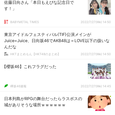
佐藤日向さん「本日もえぴな記念日で
す！」
BABYMETAL TIMES
2022/7/27(We) 14:50
東京アイドルフェスティバル(TIF)公演メインが
Juice=Juice、日向坂46でAKB48は＝LOVE以下の扱いな
んだな
HKTまとめもん【HKT48のまとめ】
2022/7/27(We) 14:50
【櫻坂46】これフラグだった
欅坂46速報
2022/7/27(We) 14:45
日本列島がRPGの舞台だったらラスボスの
城がありそうな場所ｗｗｗｗｗｗ