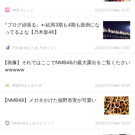
AKBフレンド
2022/7/27(We) 14:57
『ブログ頑張る』←結局3期も4期も面倒にな
ってるよな【乃木坂46】
乃木坂46まとめ 乃木りんく
2022/7/27(We) 14:57
【画像】それではここでNMB48の最大露出をご覧ください
wwwww
欅坂46まとめラボ
2022/7/27(We) 14:55
【NMB48】メガネかけた福野杏実が可愛い
NMB48まとめスピリッツ
2022/7/27(We) 14:51