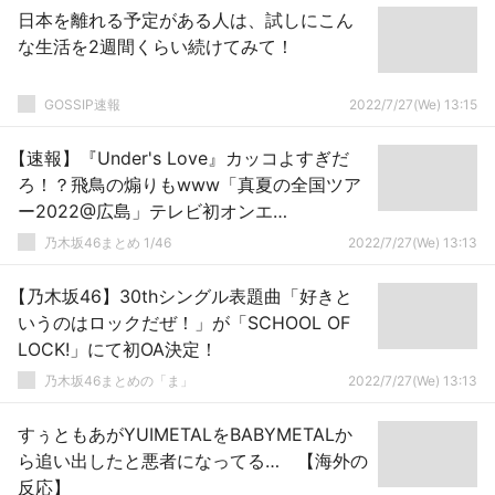
日本を離れる予定がある人は、試しにこん
な生活を2週間くらい続けてみて！
GOSSIP速報
2022/7/27(We) 13:15
【速報】『Under's Love』カッコよすぎだ
ろ！？飛鳥の煽りもwww「真夏の全国ツア
ー2022@広島」テレビ初オンエ
ア！！！！！！【乃木坂46】
乃木坂46まとめ 1/46
2022/7/27(We) 13:13
【乃木坂46】30thシングル表題曲「好きと
いうのはロックだぜ！」が「SCHOOL OF
LOCK!」にて初OA決定！
乃木坂46まとめの「ま」
2022/7/27(We) 13:13
すぅともあがYUIMETALをBABYMETALか
ら追い出したと悪者になってる… 【海外の
反応】