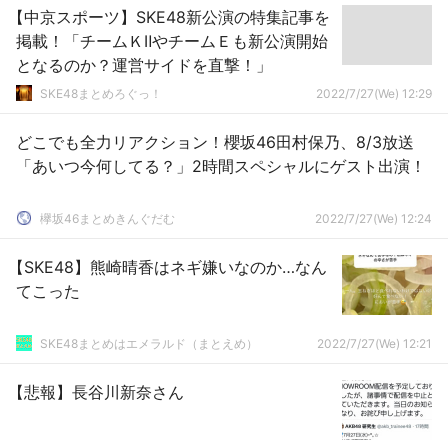
【中京スポーツ】SKE48新公演の特集記事を
掲載！「チームＫⅡやチームＥも新公演開始
となるのか？運営サイドを直撃！」
SKE48まとめろぐっ！
2022/7/27(We) 12:29
どこでも全力リアクション！櫻坂46田村保乃、8/3放送
「あいつ今何してる？」2時間スペシャルにゲスト出演！
欅坂46まとめきんぐだむ
2022/7/27(We) 12:24
【SKE48】熊崎晴香はネギ嫌いなのか…なん
てこった
SKE48まとめはエメラルド（まとえめ）
2022/7/27(We) 12:21
【悲報】長谷川新奈さん