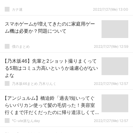
カナ速
2022/7/27(We) 13:00
スマホゲームが増えてきたのに家庭用ゲー
ム機は必要か？問題について
僕のまとめ
2022/7/27(We) 12:59
【乃木坂46】先輩と2ショット撮りまくって
る5期はコミュ力高いというか遠慮心がない
よな
乃木坂46まとめ 乃木りんく
2022/7/27(We) 12:57
【アンジュルム】橋迫鈴「過去1短いってぐ
らいバリカン使って髪の毛切った！美容室
行くまで汗だくだったのに帰り道涼しくて
ビックリした」
℃-ute派なんday
2022/7/27(We) 12:57