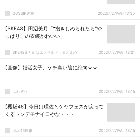
GOSSIP速報
2022/7/27(We) 13:30
【SKE48】田辺美月「“抱きしめられたら”や
っぱりこの衣装かわいい」
SKE48まとめはエメラルド（まとえめ）
2022/7/27(We) 13:21
【画像】婚活女子、ケチ臭い陰に絶句ｗｗ
はれぞう
2022/7/27(We) 13:15
【櫻坂46】今日は理佐とケヤフェスが戻って
くるトンデモナイ日やな・・・
欅坂46速報
2022/7/27(We) 13:15