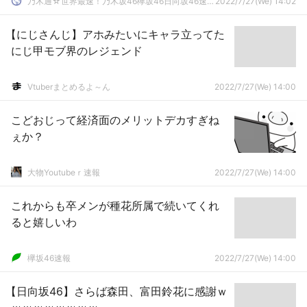
乃木通☆世界最速！乃木坂46欅坂46日向坂46速報まとめ
2022/7/27(We) 14:02
【にじさんじ】アホみたいにキャラ立ってた
にじ甲モブ界のレジェンド
Vtuberまとめるよ～ん
2022/7/27(We) 14:00
こどおじって経済面のメリットデカすぎね
ぇか？
大物Youtubeｒ速報
2022/7/27(We) 14:00
これからも卒メンが種花所属で続いてくれ
ると嬉しいわ
欅坂46速報
2022/7/27(We) 14:00
【日向坂46】さらば森田、富田鈴花に感謝ｗ