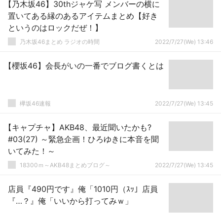
【乃木坂46】30thジャケ写 メンバーの横に
置いてある縁のあるアイテムまとめ【好き
というのはロックだぜ！】
乃木坂46まとめ ラジオの時間
2022/7/27(We) 13:46
【櫻坂46】会長がいの一番でブログ書くとは
欅坂46速報
2022/7/27(We) 13:45
【キャプチャ】AKB48、最近聞いたかも?
#03(27) ～緊急企画！ひろゆきに本音を聞
いてみた！～
18300ｍ～AKB48まとめブログ～
2022/7/27(We) 13:45
店員『490円です』俺「1010円（ｽｯ」店員
『…？』俺「いいから打ってみｗ」