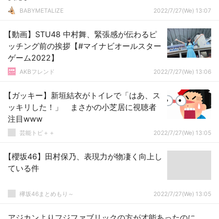
BABYMETALIZE
2022/7/27(We) 13:07
【動画】STU48 中村舞、緊張感が伝わるピ
ッチング前の挨拶【#マイナビオールスター
ゲーム2022】
AKBフレンド
2022/7/27(We) 13:06
【ガッキー】新垣結衣がトイレで「はあ、ス
ッキリした！」 まさかの小芝居に視聴者
注目www
芸能トピ＋＋
2022/7/27(We) 13:05
【櫻坂46】田村保乃、表現力が物凄く向上し
ている件
欅坂46まとめもり～
2022/7/27(We) 13:05
アジカンよりフジファブリックの方が才能あったのに