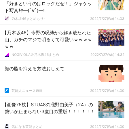
「好きというのはロックだぜ！」ジャケッ
ト写真ｷﾀ━(ﾟ∀ﾟ)━!!
乃木坂46まとめもり～
2022/7/27(We) 14:33
【乃木坂46】今野の呪縛から解き放たれた
山、ガチのマジで明るくて可愛いｗｗｗｗ
ｗｗ
NOGIVIOLA＠乃木坂46まとめ
2022/7/27(We) 14:32
顔の脂を抑える方法おしえて
芸能人ニュース速報
2022/7/27(We) 14:30
【画像75枚】STU48の瀧野由美子（24）の
勢いが止まらない3度目の重版！！！！！！
気になる芸能まとめ
2022/7/27(We) 14:30