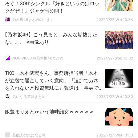
ろぐ！30thシングル『好きというのはロッ
クだぜ！』ジャケ写公開！
乃木坂46まとめの「ま」
2022/7/27(We) 13:34
【乃木坂46】こう見ると、みんな垢抜けた
な。。。 ※画像あり
NOGIVIOLA＠乃木坂46まとめ
2022/7/27(We) 13:32
TKO・木本武宏さん、事務所担当者「木本
が立替で返金していく意向」『追加でカネ
を入れないと投資無駄に』報道は「事実で
はない」と否定
気になる芸能まとめ
2022/7/27(We) 13:30
飯豊まりえとかいう地味顔女ｗｗｗｗｗ
芸能人の気になる噂
2022/7/27(We) 13:30