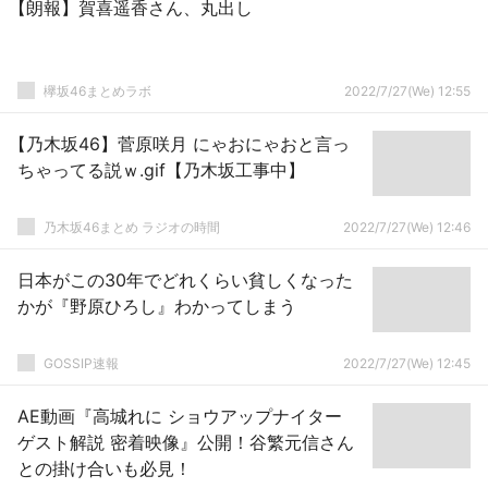
【朗報】賀喜遥香さん、丸出し
欅坂46まとめラボ
2022/7/27(We) 12:55
【乃木坂46】菅原咲月 にゃおにゃおと言っ
ちゃってる説ｗ.gif【乃木坂工事中】
乃木坂46まとめ ラジオの時間
2022/7/27(We) 12:46
日本がこの30年でどれくらい貧しくなった
かが『野原ひろし』わかってしまう
GOSSIP速報
2022/7/27(We) 12:45
AE動画『高城れに ショウアップナイター
ゲスト解説 密着映像』公開！谷繁元信さん
との掛け合いも必見！