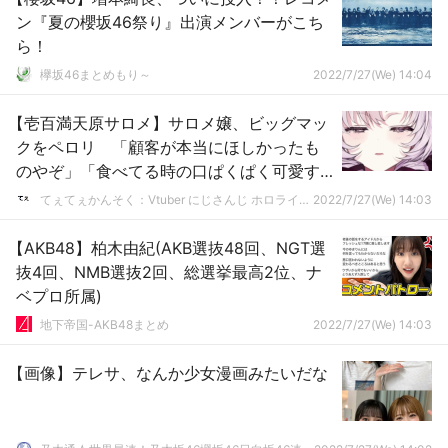
ン『夏の櫻坂46祭り』出演メンバーがこち
ら！
欅坂46まとめもり～
2022/7/27(We) 14:04
【壱百満天原サロメ】サロメ嬢、ビッグマッ
クをペロリ 「顧客が本当にほしかったも
のやぞ」「食べてる時の口ぱくぱく可愛す
ぎですわ〜」【にじさんじ】
てぇてぇかんそく：Vtuber にじさんじ ホロライブまとめ
2022/7/27(We) 14:03
【AKB48】柏木由紀(AKB選抜48回、NGT選
抜4回、NMB選抜2回、総選挙最高2位、ナ
ベプロ所属)
地下帝国-AKB48まとめ
2022/7/27(We) 14:03
【画像】テレサ、なんか少女漫画みたいだな