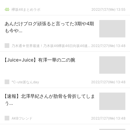
欅坂46まとめラボ
2022/7/27(We) 13:55
あんだけブログ頑張ると言ってた3期や4期
も今や…
乃木通☆世界最速！乃木坂46欅坂46日向坂46速報まとめ
2022/7/27(We) 13:48
【Juice=Juice】有澤一華の二の腕
℃-ute派なんday
2022/7/27(We) 13:48
【速報】北澤早紀さんが肋骨を骨折してしま
う…
AKBフレンド
2022/7/27(We) 13:48