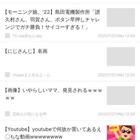
【モーニング娘。'22】島田電機製作所「譜
久村さん、羽賀さん、ボタン早押しチャレ
ンジでガチ勝負！サイコーすぎる！」
℃-ute派なんday
2022/7/27(We) 12:30
【にじさんじ】名画
Vtuberまとめるよ～ん
2022/7/27(We) 12:30
【画像】いやらしいママ、発見されるｗｗｗ
ｗｗ
芸能人の気になる噂
2022/7/27(We) 12:30
【Youtube】youtubeで何故か置いてあるえ
〇ちな動画wwwwwwww