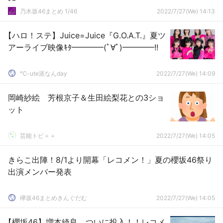
乃木坂46まとめ 1/46
2022/7/27(We) 14:13
【ハロ！ステ】Juice=Juice『G.O.A.T.』夏ツ
アーライブ映像ｷﾀ━━━━(ﾟ∀ﾟ)━━━━!!
℃-ute派なんday
2022/7/27(We) 14:09
岡崎紗絵 芳根京子＆生田絵梨花との3ショ
ット
芸能トピ＋＋
2022/7/27(We) 14:05
きらこ出陣！8/1より開幕「レコメン！」夏の櫻坂46祭り
出演メンバー発表
欅坂46まとめきんぐだむ
2022/7/27(We) 14:05
【櫻坂46】増本綺良、ついに投入！！レコメ