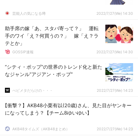
芸能人の気になる噂
2022/7/27(We) 14:30
助手席の嫁「あ、スタバ寄って？」 運転
手のワイ「え？何買うの？」 嫁「え？ラ
テとか」
GOSSIP速報
2022/7/27(We) 14:30
”シティ・ポップ”の世界のトレンド化と新た
なジャンル”アジアン・ポップ”
べビメタだらけの・・・
2022/7/27(We) 14:23
【衝撃？】AKB48小栗有以(20歳)さん、見た目がヤンキー
になってしまう？【チーム8ゆいゆい】
AKB48タイムズ（AKB48まとめ）
2022/7/27(We) 14:23