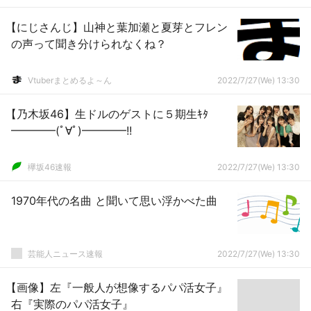
【にじさんじ】山神と葉加瀬と夏芽とフレン
の声って聞き分けられなくね？
Vtuberまとめるよ～ん
2022/7/27(We) 13:30
【乃木坂46】生ドルのゲストに５期生ｷﾀ
━━━━(ﾟ∀ﾟ)━━━━!!
欅坂46速報
2022/7/27(We) 13:30
1970年代の名曲 と聞いて思い浮かべた曲
芸能人ニュース速報
2022/7/27(We) 13:30
【画像】左『一般人が想像するパパ活女子』
右『実際のパパ活女子』