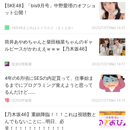
【SKE48】「bis9月号」中野愛理のオフショ
ット公開！
SKE48まとめはエメラルド（まとえめ）
2022/7/27(We) 14:21
筒井あやめちゃんと柴田柚菜ちゃんのギャ
ルピースがかわええｗｗｗ【乃木坂46】
坂道G情報通
2022/7/27(We) 14:17
4年の6月頃にSESの内定貰って、仕事始ま
るまでにプログラミング覚えようと思って
るんだけど……
GOSSIP速報
2022/7/27(We) 14:15
【乃木坂46】重鎮降臨！！！これは視聴数と
んでもないことに…明日、必
見！！！！！！！！！！！！