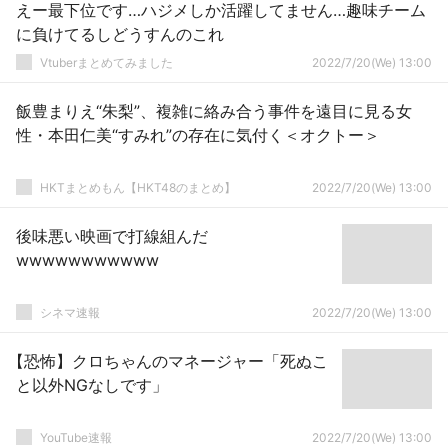
えー最下位です…ハジメしか活躍してません…趣味チーム
に負けてるしどうすんのこれ
Vtuberまとめてみました
2022/7/20(We) 13:00
飯豊まりえ“朱梨”、複雑に絡み合う事件を遠目に見る女
性・本田仁美“すみれ”の存在に気付く＜オクトー＞
HKTまとめもん【HKT48のまとめ】
2022/7/20(We) 13:00
後味悪い映画で打線組んだ
wwwwwwwwwww
シネマ速報
2022/7/20(We) 13:00
【恐怖】クロちゃんのマネージャー「死ぬこ
と以外NGなしです」
YouTube速報
2022/7/20(We) 13:00