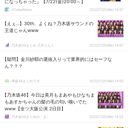
になっちゃった』【7/22(金)20:00～】
VTuberNews
2022/7/20(We) 14:57
【えぇ...】30th、よくね？乃木坂サウンドの
王道じゃんwww
乃木坂46まとめ 乃木りんく
2022/7/20(We) 14:57
【疑問】金川紗耶の選抜入りって業界的にはセーフな
ん？？？
欅坂46まとめラボ
2022/7/20(We) 14:55
【乃木坂46】今日は美月もまあやもひなちま
もあすかちゃんの髪の毛の匂い嗅いでた
www【全ツ大阪公演 2日目】
乃木坂46まとめの「ま」
2022/7/20(We) 14:53