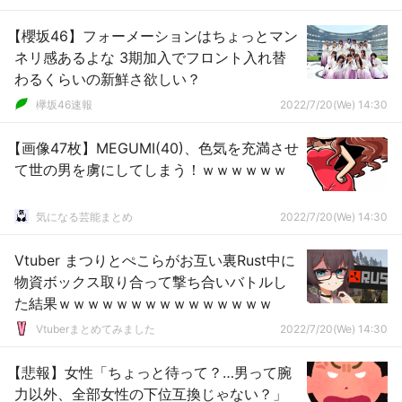
【櫻坂46】フォーメーションはちょっとマン
ネリ感あるよな 3期加入でフロント入れ替
わるくらいの新鮮さ欲しい？
欅坂46速報
2022/7/20(We) 14:30
【画像47枚】MEGUMI(40)、色気を充満させ
て世の男を虜にしてしまう！ｗｗｗｗｗｗ
気になる芸能まとめ
2022/7/20(We) 14:30
Vtuber まつりとぺこらがお互い裏Rust中に
物資ボックス取り合って撃ち合いバトルし
た結果ｗｗｗｗｗｗｗｗｗｗｗｗｗｗｗ
Vtuberまとめてみました
2022/7/20(We) 14:30
【悲報】女性「ちょっと待って？…男って腕
力以外、全部女性の下位互換じゃない？」