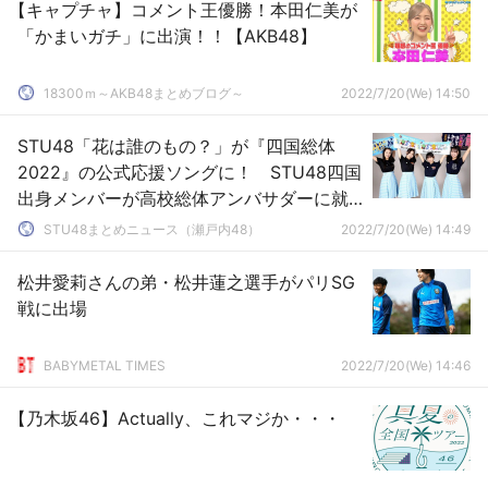
【キャプチャ】コメント王優勝！本田仁美が
「かまいガチ」に出演！！【AKB48】
18300ｍ～AKB48まとめブログ～
2022/7/20(We) 14:50
STU48「花は誰のもの？」が『四国総体
2022』の公式応援ソングに！ STU48四国
出身メンバーが高校総体アンバサダーに就
任！！
STU48まとめニュース（瀬戸内48）
2022/7/20(We) 14:49
松井愛莉さんの弟・松井蓮之選手がパリSG
戦に出場
BABYMETAL TIMES
2022/7/20(We) 14:46
【乃木坂46】Actually、これマジか・・・