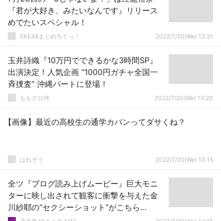
『君が大好き、みたいなんです』リリース
めでたいスペシャル！
SKE48まとめろぐっ！
2022/7/20(We) 13:21
玉井詩織『10万円でできるかな3時間SP』
出演決定！人気企画 “1000円ガチャ全国一
斉捜査” 沖縄パートに登場！
ももクロ侍
2022/7/20(We) 13:20
【画像】最近の高校生の通学カバンってダサくね？
はれぞう
2022/7/20(We) 13:15
全ツ『ブログ読み上げムービー』巨大モニ
ターに映し出されて観客に衝撃を与えた金
川紗耶の“セクシーショット”がこちら
wwwwww【全ツ2022@大阪城ホール2日