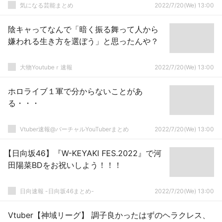
気になる芸能まとめ
2022/7/20(We) 13:00
陰キャってなんで「暗く振る舞って人から
嫌われる生き方を選ぼう」と思ったんや？
大物Youtubeｒ速報
2022/7/20(We) 13:00
ホロライブ１軍で分からないことがあ
る・・・
Vtuber速報@バーチャルYouTuberまとめ
2022/7/20(We) 13:00
【日向坂46】『W-KEYAKI FES.2022』で河
田陽菜BDをお祝いしよう！！！
日向速報 -日向坂46まとめ-
2022/7/20(We) 13:00
Vtuber【神域リーグ】 調子良かったはずのヘラクレス、