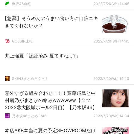
欅坂46速報
2022/7/20(We) 14:45
【急募】そうめんのうまい食い方に自信ニキ
きてくれないか？
GOSSIP速報
2022/7/20(We) 14:45
井上瑠夏「認証済み 夏ですねぇ?」
SKE48まとめろぐっ！
2022/7/20(We) 14:40
意外すぎる組み合わせ！！！齋藤飛鳥と中
村麗乃がまさかの絡みwwwwww【全ツ
2022@大阪城ホール2日目】【乃木坂46】
乃木坂46まとめ 1/46
2022/7/20(We) 14:34
本店AKB本当に夏の予定SHOWROOMだけ