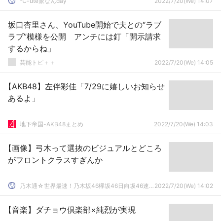
℃-ute派なんday
2022/7/20(We) 14:07
坂口杏里さん、YouTube開始で夫との“ラブ
ラブ”模様を公開 アンチには釘「開示請求
するからね」
芸能トピ＋＋
2022/7/20(We) 14:05
【AKB48】左伴彩佳「7/29に嬉しいお知らせ
あるよ」
地下帝国-AKB48まとめ
2022/7/20(We) 14:03
【画像】弓木って選抜のビジュアルとどころ
がフロントクラスすぎんか
乃木通☆世界最速！乃木坂46欅坂46日向坂46速報まとめ
2022/7/20(We) 14:02
【音楽】ダチョウ倶楽部×純烈が実現