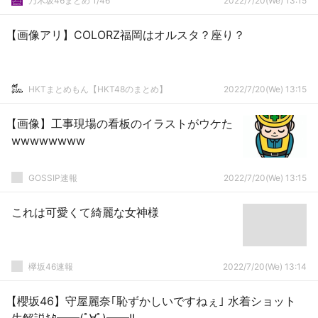
乃木坂46まとめ 1/46
2022/7/20(We) 13:15
目】【乃木坂46】
【画像アリ】COLORZ福岡はオルスタ？座り？
HKTまとめもん【HKT48のまとめ】
2022/7/20(We) 13:15
【画像】工事現場の看板のイラストがウケた
wwwwwwww
GOSSIP速報
2022/7/20(We) 13:15
これは可愛くて綺麗な女神様
欅坂46速報
2022/7/20(We) 13:14
【櫻坂46】守屋麗奈｢恥ずかしいですねぇ｣ 水着ショット