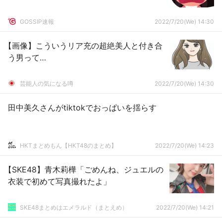
GOSSIP速報
2022/7/20(We) 14:30
【画像】こういうリア充の超絶美人と付き合
う男って…
芸能人の気になる噂
2022/7/20(We) 14:30
田中美久さんがtiktokでおっぱいを揺らす
HKTまとめもん【HKT48のまとめ】
2022/7/20(We) 14:23
【SKE48】青木莉樺「ごめんね、ジュエルの
衣装で初めて写真撮れたよ」
SKE48まとめはエメラルド（まとえめ）
2022/7/20(We) 14:21