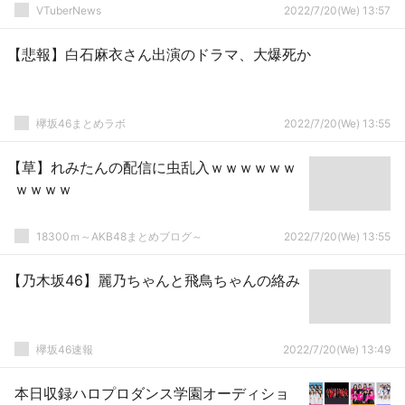
イクきつすぎてわかんねえｗ』
VTuberNews
2022/7/20(We) 13:57
【悲報】白石麻衣さん出演のドラマ、大爆死か
欅坂46まとめラボ
2022/7/20(We) 13:55
【草】れみたんの配信に虫乱入ｗｗｗｗｗｗ
ｗｗｗｗ
18300ｍ～AKB48まとめブログ～
2022/7/20(We) 13:55
【乃木坂46】麗乃ちゃんと飛鳥ちゃんの絡み
欅坂46速報
2022/7/20(We) 13:49
本日収録ハロプロダンス学園オーディショ