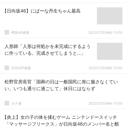
【日向坂46】にぱーな丹生ちゃん最高
欅坂46速報
2022/7/20(We) 13:00
人形師「人形は何処かを未完成にするよう
に作っている。完成させてしまうと…」
GOSSIP速報
2022/7/20(We) 13:00
松野官房長官「国葬の日は一般国民に喪に服さなくてい
い。いつも通りに過ごして」休日にはならず
カナ速
2022/7/20(We) 13:00
【炎上】女の子の体を揉むゲーム ニンテンドースイッチ
「マッサージフリークス」が日向坂46のメンバー名と酷