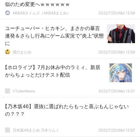
似のため変更へｗｗｗｗｗｗ
AKB48タイムズ（AKB48まとめ）
2022/7/20(We) 12:59
ユーチューバー・ヒカキン、まさかの暴言
連発＆さらし行為にゲーム実況で“炎上”状態
に
僕のまとめ
2022/7/20(We) 12:59
【ホロライブ】7月お休み中のラミィ、新居
からちょっとだけテスト配信
VTuberNews
2022/7/20(We) 12:57
【乃木坂46】選抜に選ばれたらもっと喜ぶもんじゃない
の？？？
乃木坂46まとめ 乃木りんく
2022/7/20(We) 12:57