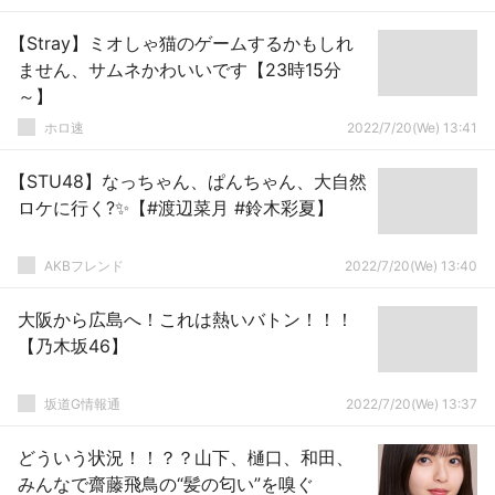
【Stray】ミオしゃ猫のゲームするかもしれ
ません、サムネかわいいです【23時15分
～】
ホロ速
2022/7/20(We) 13:41
【STU48】なっちゃん、ぱんちゃん、大自然
ロケに行く?✨【#渡辺菜月 #鈴木彩夏】
AKBフレンド
2022/7/20(We) 13:40
大阪から広島へ！これは熱いバトン！！！
【乃木坂46】
坂道G情報通
2022/7/20(We) 13:37
どういう状況！！？？山下、樋口、和田、
みんなで齋藤飛鳥の“髪の匂い”を嗅ぐ