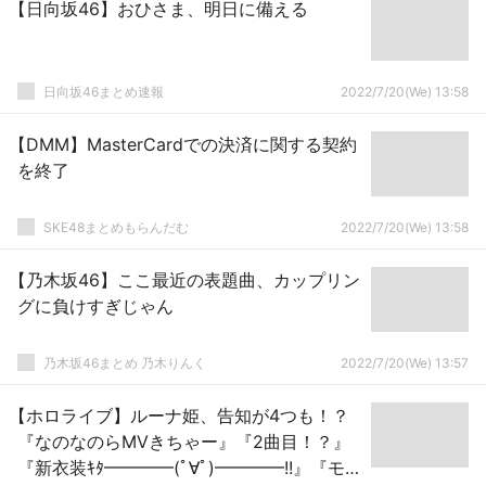
【日向坂46】おひさま、明日に備える
日向坂46まとめ速報
2022/7/20(We) 13:58
【DMM】MasterCardでの決済に関する契約
を終了
SKE48まとめもらんだむ
2022/7/20(We) 13:58
【乃木坂46】ここ最近の表題曲、カップリン
グに負けすぎじゃん
乃木坂46まとめ 乃木りんく
2022/7/20(We) 13:57
【ホロライブ】ルーナ姫、告知が4つも！？
『なのなのらMVきちゃー』『2曲目！？』
『新衣装ｷﾀ━━━━(ﾟ∀ﾟ)━━━━!!』『モザ