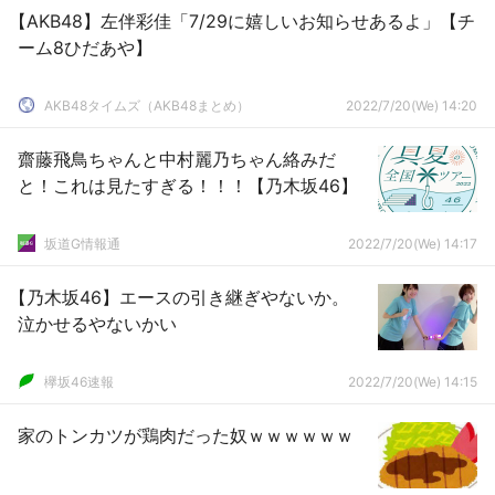
【AKB48】左伴彩佳「7/29に嬉しいお知らせあるよ」【チ
ーム8ひだあや】
AKB48タイムズ（AKB48まとめ）
2022/7/20(We) 14:20
齋藤飛鳥ちゃんと中村麗乃ちゃん絡みだ
と！これは見たすぎる！！！【乃木坂46】
坂道G情報通
2022/7/20(We) 14:17
【乃木坂46】エースの引き継ぎやないか。
泣かせるやないかい
欅坂46速報
2022/7/20(We) 14:15
家のトンカツが鶏肉だった奴ｗｗｗｗｗｗ