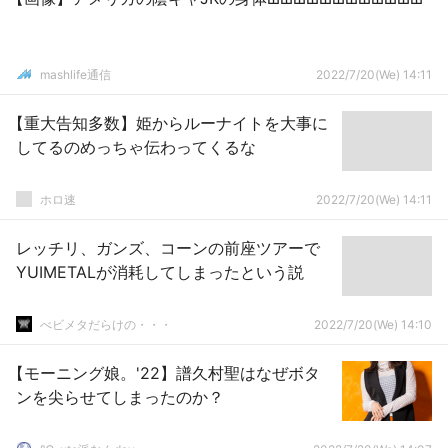
mashlife通信
2022/7/20(We) 14:11
【重大告知多数】姫からルーナイトを大事に
してるのめっちゃ伝わってくるな
ホロ速
2022/7/20(We) 14:11
レッチリ、ガンズ、コーンの前座ツアーで
YUIMETALが消耗してしまったという説
べビメタだらけの・・・
2022/7/20(We) 14:10
【モーニング娘。'22】譜久村聖はなぜボタ
ンを尖らせてしまったのか？