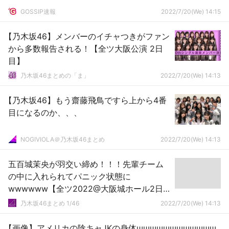
GOSSIP速報
2022/7/20(We) 14:15
【乃木坂46】メンバーのイチャつきがファン
から多数報告される！【全ツ大阪公演 2日
目】
乃木坂46まとめの「ま」
2022/7/20(We) 14:13
【乃木坂46】もう齋藤飛鳥ですら上から4番
目になるのか、、、
NOGIVIOLA＠乃木坂46まとめ
2022/7/20(We) 14:13
五百城茉央が羽交い締め！！！先輩チーム
の中に入れられてパニック状態に
wwwwww【全ツ2022@大阪城ホール2日
目】【乃木坂46】
乃木坂46まとめ 1/46
2022/7/20(We) 14:13
【画像】アメリカの陰キャJKの身体шшшшшшшшшшшш