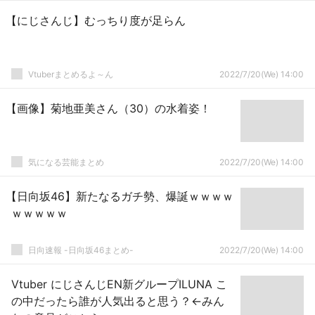
【にじさんじ】むっちり度が足らん
Vtuberまとめるよ～ん
2022/7/20(We) 14:00
【画像】菊地亜美さん（30）の水着姿！
気になる芸能まとめ
2022/7/20(We) 14:00
【日向坂46】新たなるガチ勢、爆誕ｗｗｗｗ
ｗｗｗｗｗ
日向速報 -日向坂46まとめ-
2022/7/20(We) 14:00
Vtuber にじさんじEN新グループILUNA こ
の中だったら誰が人気出ると思う？←みん