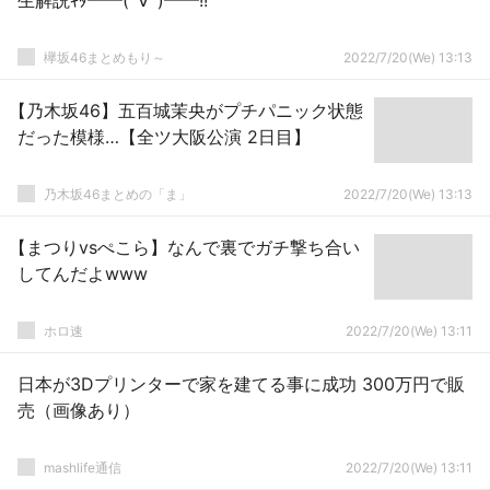
生解説ｷﾀ━━(ﾟ∀ﾟ)━━!!
欅坂46まとめもり～
2022/7/20(We) 13:13
【乃木坂46】五百城茉央がプチパニック状態
だった模様…【全ツ大阪公演 2日目】
乃木坂46まとめの「ま」
2022/7/20(We) 13:13
【まつりvsぺこら】なんで裏でガチ撃ち合い
してんだよwww
ホロ速
2022/7/20(We) 13:11
日本が3Dプリンターで家を建てる事に成功 300万円で販
売（画像あり）
mashlife通信
2022/7/20(We) 13:11