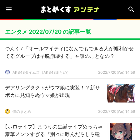
エンタメ 2022/07/20 の記事一覧
つんく♂「オールマイティになんでもできる人が幅利かせ
てるグループは早晩崩壊する」←誰のことなの？
AKB48タイムズ（AKB48まとめ）
2022/7/20(We) 14:59
デアリングタクトがウマ娘に実装！？新サ
ポカに見知らぬウマ娘が出現
僕のまとめ
2022/7/20(We) 14:59
【ホロライブ】まつりの生誕ライブめっちゃ
豪華メンツすぎる『別々に呼んだらしら建