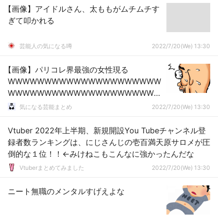
【画像】アイドルさん、太ももがムチムチす
ぎて叩かれる
芸能人の気になる噂
2022/7/20(We) 13:30
【画像】パリコレ界最強の女性現る
WWWWWWWWWWWWWWWWWWWWW
WWWWWWWWWWWWWWWWWWWWW
WWWWWWWWWWWWWWWWWWWWW
気になる芸能まとめ
2022/7/20(We) 13:30
WWWWWWW
Vtuber 2022年上半期、新規開設You Tubeチャンネル登
録者数ランキングは、にじさんじの壱百満天原サロメが圧
倒的な１位！！←みけねこもこんなに強かったんだな
Vtuberまとめてみました
2022/7/20(We) 13:30
ニート無職のメンタルすげえよな