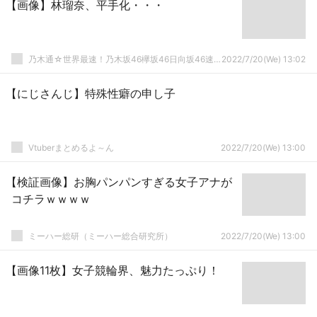
【画像】林瑠奈、平手化・・・
乃木通☆世界最速！乃木坂46欅坂46日向坂46速報まとめ
2022/7/20(We) 13:02
【にじさんじ】特殊性癖の申し子
Vtuberまとめるよ～ん
2022/7/20(We) 13:00
【検証画像】お胸パンパンすぎる女子アナが
コチラｗｗｗｗ
ミーハー総研（ミーハー総合研究所）
2022/7/20(We) 13:00
【画像11枚】女子競輪界、魅力たっぷり！