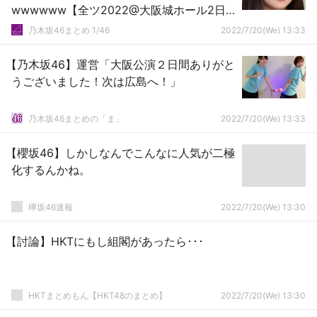
wwwwww【全ツ2022@大阪城ホール2日
目】【乃木坂46】
乃木坂46まとめ 1/46
2022/7/20(We) 13:33
【乃木坂46】運営「大阪公演２日間ありがと
うございました！次は広島へ！」
乃木坂46まとめの「ま」
2022/7/20(We) 13:33
【櫻坂46】しかしなんでこんなに人気が二極
化するんかね。
欅坂46速報
2022/7/20(We) 13:30
【討論】HKTにもし組閣があったら･･･
HKTまとめもん【HKT48のまとめ】
2022/7/20(We) 13:30