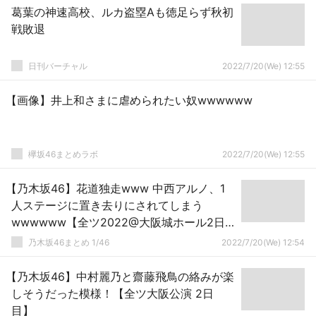
葛葉の神速高校、ルカ盗塁Aも徳足らず秋初
戦敗退
日刊バーチャル
2022/7/20(We) 12:55
【画像】井上和さまに虐められたい奴wwwwww
欅坂46まとめラボ
2022/7/20(We) 12:55
【乃木坂46】花道独走www 中西アルノ、1
人ステージに置き去りにされてしまう
wwwwww【全ツ2022@大阪城ホール2日
目】
乃木坂46まとめ 1/46
2022/7/20(We) 12:54
【乃木坂46】中村麗乃と齋藤飛鳥の絡みが楽
しそうだった模様！【全ツ大阪公演 2日
目】