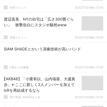
AKBフレンド
2022/7/20(We) 13:06
渡辺直美、NYの自宅は「広さ300畳ぐら
い」 衝撃告白にスタジオ騒然www
芸能トピ＋＋
2022/7/20(We) 13:05
SIAM SHADEとかいう演奏技術が高いバンド
V系まとめ速報
2022/7/20(We) 13:05
【AKB48】「小栗有以、山内瑞葵、大盛真
歩」←ここに新しく2人メンバーを加えて
IxRを再結成するなら
地下帝国-AKB48まとめ
2022/7/20(We) 13:03