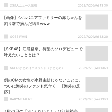
芸能人ニュース速報
2022/7/20(We) 13:30
【画像】シルバニアファミリーの赤ちゃんを
割り箸で摘んだ結果www
GOSSIP速報
2022/7/20(We) 13:30
【SKE48】江籠裕奈、待望のソロデビューで
叶えたいこととは？
SKE48まとめはエメラルド（まとえめ）
2022/7/20(We) 13:21
例のCMの女性が水野由結じゃないことに、
ついに海外のファンも気付く 【海外の反
応】
BABYMETALIZE
2022/7/20(We) 13:21
7月23日の「3じゃないよ！」は江籠裕奈