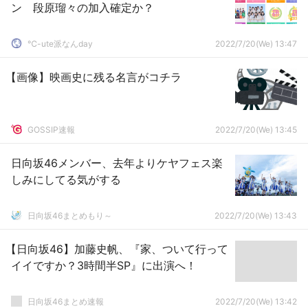
ン 段原瑠々の加入確定か？
℃-ute派なんday
2022/7/20(We) 13:47
【画像】映画史に残る名言がコチラ
GOSSIP速報
2022/7/20(We) 13:45
日向坂46メンバー、去年よりケヤフェス楽
しみにしてる気がする
日向坂46まとめもり～
2022/7/20(We) 13:43
【日向坂46】加藤史帆、『家、ついて行って
イイですか？3時間半SP』に出演へ！
日向坂46まとめ速報
2022/7/20(We) 13:42