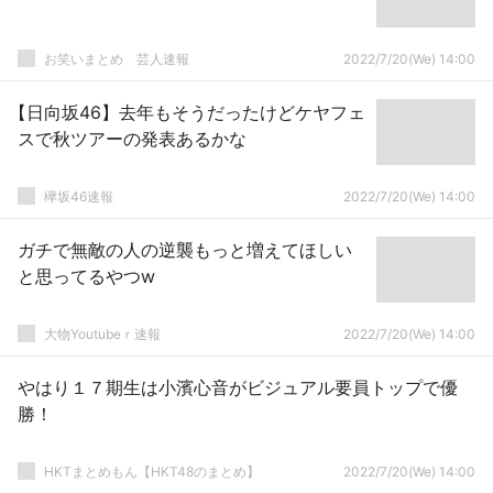
お笑いまとめ 芸人速報
2022/7/20(We) 14:00
【日向坂46】去年もそうだったけどケヤフェ
スで秋ツアーの発表あるかな
欅坂46速報
2022/7/20(We) 14:00
ガチで無敵の人の逆襲もっと増えてほしい
と思ってるやつw
大物Youtubeｒ速報
2022/7/20(We) 14:00
やはり１７期生は小濱心音がビジュアル要員トップで優
勝！
HKTまとめもん【HKT48のまとめ】
2022/7/20(We) 14:00