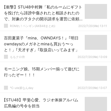
【衝撃】STU48中村舞「私のルームにギフト
を投げたら誹謗中傷されたと相談されたの
で、対象のヲタクの開示請求を運営に依頼
した。」
ROMれ！ペンギン(AKB48まとめ)
2022/7/20(We) 13:11
百田夏菜子『mina、OWNDAYS！』｢明日
owndaysのメガネとminaも買おう〜っ
と！」｢天才すぎ」｢取扱店いってみます」
ももクロ侍
2022/7/20(We) 13:09
モーニング娘。15期メンバー揃って遊びに
行ったぞー！！！
℃-ute派なんday
2022/7/20(We) 13:07
【STU48】甲斐心愛、ラジオ体操アルバム
広島編の号令を担当