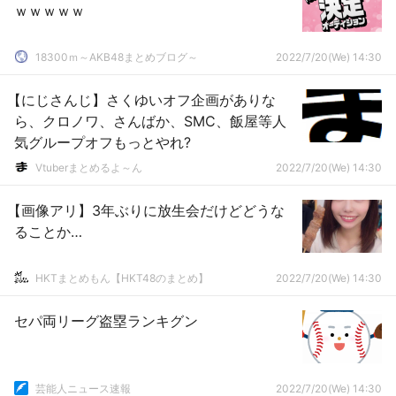
ｗｗｗｗｗ
18300ｍ～AKB48まとめブログ～
2022/7/20(We) 14:30
【にじさんじ】さくゆいオフ企画がありな
ら、クロノワ、さんばか、SMC、飯屋等人
気グループオフもっとやれ?
Vtuberまとめるよ～ん
2022/7/20(We) 14:30
【画像アリ】3年ぶりに放生会だけどどうな
ることか…
HKTまとめもん【HKT48のまとめ】
2022/7/20(We) 14:30
セパ両リーグ盗塁ランキグン
芸能人ニュース速報
2022/7/20(We) 14:30