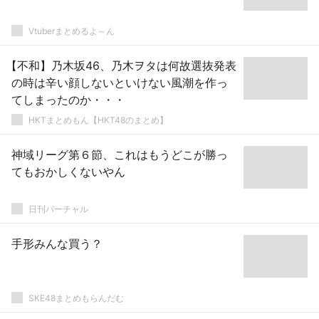
Vtuberまとめるよ～ん
【不和】乃木坂46、乃木ヲタは何故選抜発表
の時は辛い顔しないといけない風潮を作っ
てしまったのか・・・
HKTまとめもん【HKT48のまとめ】
神域リーグ第６節、これはもうどこが勝っ
てもおかしくないやん
日刊バーチャル
手形みんな買う？
SKE48まとめもらんだむ