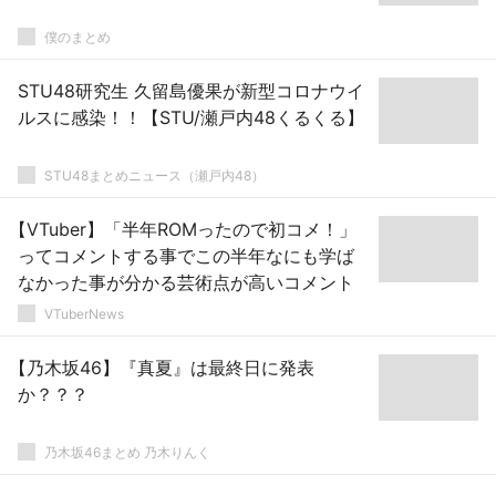
僕のまとめ
STU48研究生 久留島優果が新型コロナウイ
ルスに感染！！【STU/瀬戸内48くるくる】
STU48まとめニュース（瀬戸内48）
【VTuber】「半年ROMったので初コメ！」
ってコメントする事でこの半年なにも学ば
なかった事が分かる芸術点が高いコメント
VTuberNews
【乃木坂46】『真夏』は最終日に発表
か？？？
乃木坂46まとめ 乃木りんく