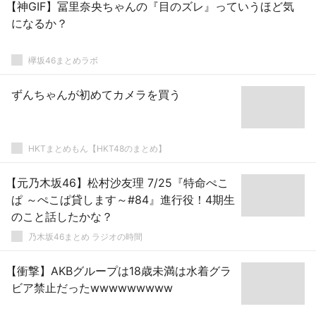
【神GIF】冨里奈央ちゃんの『目のズレ』っていうほど気
になるか？
欅坂46まとめラボ
ずんちゃんが初めてカメラを買う
HKTまとめもん【HKT48のまとめ】
【元乃木坂46】松村沙友理 7/25『特命ぺこ
ぱ ～ぺこぱ貸します～#84』進行役！4期生
のこと話したかな？
乃木坂46まとめ ラジオの時間
【衝撃】AKBグループは18歳未満は水着グラ
ビア禁止だったwwwwwwwww