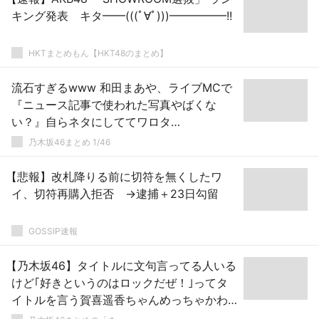
キング発表 キタ━━(((ﾟ∀ﾟ)))━━━━━!!
HKTまとめもん【HKT48のまとめ】
流石すぎるwww 和田まあや、ライブMCで
『ニュース記事で使われた写真やばくな
い？』自らネタにしててワロタ
wwwwww【全ツ2022@大阪城ホール1日
乃木坂46まとめ 1/46
目】【乃木坂46】
【悲報】改札降りる前に切符を無くしたワ
イ、切符再購入拒否 →逮捕＋23日勾留
GOSSIP速報
【乃木坂46】タイトルに文句言ってる人いる
けど｢好きというのはロックだぜ！｣ってタ
イトルを言う賀喜遥香ちゃんめっちゃかわ
いいからね。