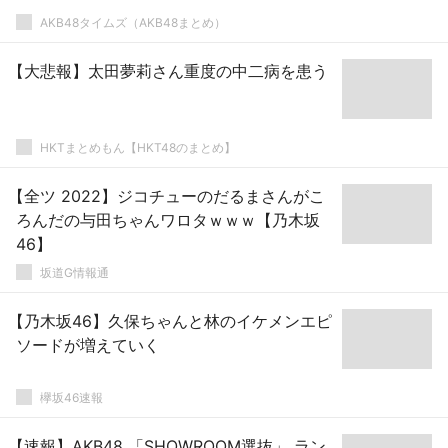
AKB48タイムズ（AKB48まとめ）
【大悲報】太田夢莉さん重度の中二病を患う
HKTまとめもん【HKT48のまとめ】
【全ツ 2022】ジコチューのだるまさんがこ
ろんだの与田ちゃんワロタｗｗｗ【乃木坂
46】
坂道G情報通
【乃木坂46】久保ちゃんと林のイケメンエピ
ソードが増えていく
欅坂46速報
【速報】AKB48 「SHOWROOM選抜」 ラン