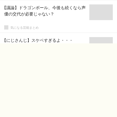
【議論】ドラゴンボール、今後も続くなら声
優の交代が必要じゃない？
気になる芸能まとめ
【にじさんじ】スケベすぎるよ・・・
Vtuberまとめるよ～ん
【乃木坂46】選抜のビジュアルとどころがフ
ロントクラスすぎんか
欅坂46速報
今のネット→「チー牛www」「は？チー牛
じゃないし?お前の方がチー牛や」