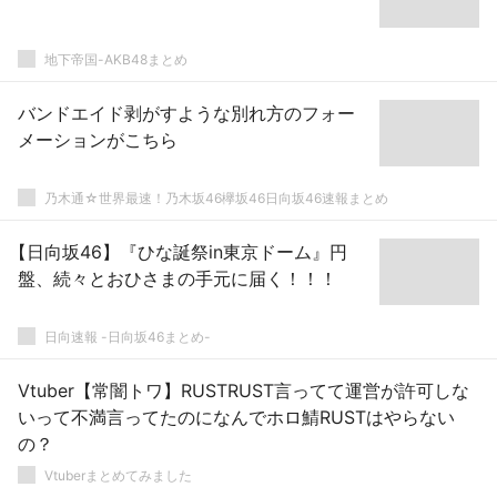
地下帝国-AKB48まとめ
バンドエイド剥がすような別れ方のフォー
メーションがこちら
乃木通☆世界最速！乃木坂46欅坂46日向坂46速報まとめ
【日向坂46】『ひな誕祭in東京ドーム』円
盤、続々とおひさまの手元に届く！！！
日向速報 -日向坂46まとめ-
Vtuber【常闇トワ】RUSTRUST言ってて運営が許可しな
いって不満言ってたのになんでホロ鯖RUSTはやらない
の？
Vtuberまとめてみました