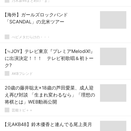
乃木坂46まとめの「ま」
【海外】ガールズロックバンド
「SCANDAL」の北米ツアー
べビメタだらけの・・・
【≒JOY】テレビ東京『プレミアMelodiX!』
に出演決定！！！ テレビ初歌唱＆初トー
ク?
AKBフレンド
20歳の藤井聡太×18歳の芦田愛菜、成人迎
え再び対談 「生まれ変わるなら」「理想の
将棋とは」WEB動画公開
芸能トピ＋＋
【元AKB48】鈴木優香と連んでる尾上美月