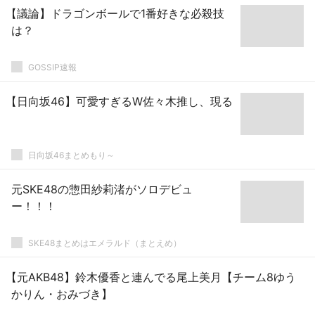
【議論】ドラゴンボールで1番好きな必殺技
は？
GOSSIP速報
【日向坂46】可愛すぎるW佐々木推し、現る
日向坂46まとめもり～
元SKE48の惣田紗莉渚がソロデビュ
ー！！！
SKE48まとめはエメラルド（まとえめ）
【元AKB48】鈴木優香と連んでる尾上美月【チーム8ゆう
かりん・おみづき】