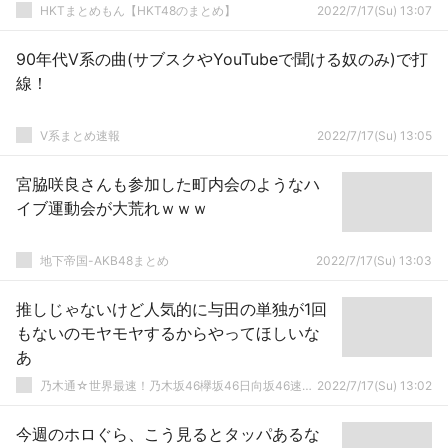
HKTまとめもん【HKT48のまとめ】
2022/7/17(Su) 13:07
90年代V系の曲(サブスクやYouTubeで聞ける奴のみ)で打
線！
V系まとめ速報
2022/7/17(Su) 13:05
宮脇咲良さんも参加した町内会のようなハ
イブ運動会が大荒れｗｗｗ
地下帝国-AKB48まとめ
2022/7/17(Su) 13:03
推しじゃないけど人気的に与田の単独が1回
もないのモヤモヤするからやってほしいな
あ
乃木通☆世界最速！乃木坂46欅坂46日向坂46速報まとめ
2022/7/17(Su) 13:02
今週のホロぐら、こう見るとタッパあるな