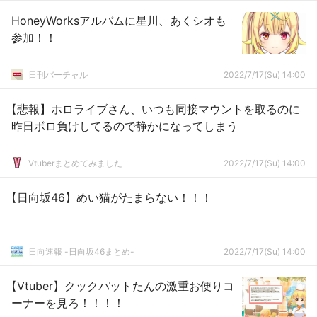
HoneyWorksアルバムに星川、あくシオも
参加！！
日刊バーチャル
2022/7/17(Su) 14:00
【悲報】ホロライブさん、いつも同接マウントを取るのに
昨日ボロ負けしてるので静かになってしまう
Vtuberまとめてみました
2022/7/17(Su) 14:00
【日向坂46】めい猫がたまらない！！！
日向速報 -日向坂46まとめ-
2022/7/17(Su) 14:00
【Vtuber】クックパットたんの激重お便りコ
ーナーを見ろ！！！！