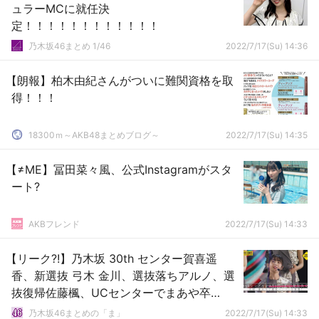
ュラーMCに就任決
定！！！！！！！！！！！！
乃木坂46まとめ 1/46
2022/7/17(Su) 14:36
【朗報】柏木由紀さんがついに難関資格を取
得！！！
18300ｍ～AKB48まとめブログ～
2022/7/17(Su) 14:35
【≠ME】冨田菜々風、公式Instagramがスタ
ート?
AKBフレンド
2022/7/17(Su) 14:33
【リーク?!】乃木坂 30th センター賀喜遥
香、新選抜 弓木 金川、選抜落ちアルノ、選
抜復帰佐藤楓、UCセンターでまあや卒
業…?!
乃木坂46まとめの「ま」
2022/7/17(Su) 14:33