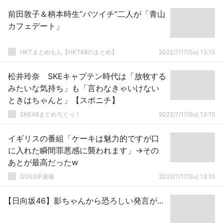
前田敦子＆柄本時生”バツイチ”二人が「青山
カフェデート」
HKTまとめもん【HKT48のまとめ】
2022/7/17(Su) 13:15
松井玲奈 SKEキャプテン時代は「放牧する
みたいな気持ち」も「言わなきゃいけない
ときはちゃんと」【スポニチ】
SKE48まとめろぐっ！
2022/7/17(Su) 13:15
イギリスの番組「ケーキは魅力的ですが口
に入れた瞬間罪悪感に襲われます」→その
あとが最高だったw
GOSSIP速報
2022/7/17(Su) 13:15
【日向坂46】影ちゃんから恐ろしい発言が...