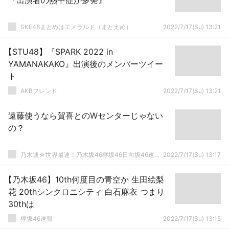
『出演者の熱中症が多発』
SKE48まとめはエメラルド（まとえめ）
2022/7/17(Su) 13:21
【STU48】『SPARK 2022 in
YAMANAKAKO』出演後のメンバーツイー
ト
AKBフレンド
2022/7/17(Su) 13:21
遠藤使うなら賀喜とのWセンターじゃない
の？
乃木通☆世界最速！乃木坂46欅坂46日向坂46速報まとめ
2022/7/17(Su) 13:17
【乃木坂46】10th何度目の青空か 生田絵梨
花 20thシンクロニシティ 白石麻衣 つまり
30thは
欅坂46速報
2022/7/17(Su) 13:15