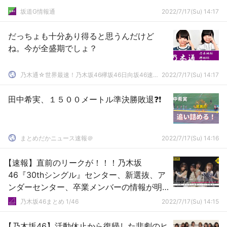
坂道G情報通
2022/7/17(Su) 14:17
だっちょも十分あり得ると思うんだけど
ね。今が全盛期でしょ？
乃木通☆世界最速！乃木坂46欅坂46日向坂46速報まとめ
2022/7/17(Su) 14:17
田中希実、１５００メートル準決勝敗退❓❗
まとめだかニュース速報＠
2022/7/17(Su) 14:16
【速報】直前のリークが！！！乃木坂
46『30thシングル』センター、新選抜、ア
ンダーセンター、卒業メンバーの情報が明
かされる！！！！！！
乃木坂46まとめ 1/46
2022/7/17(Su) 14:15
【乃木坂46】活動休止から復帰した悲劇のヒ