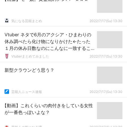
気になる芸能まとめ
2022/7/17(Su) 13:30
Vtuber ネタで6月のアクシア・ひまわりの
休み調べたら化け物になりかけた←たった
１月の休み日数なのにこんなに一致するこ
とあるか？？？そりゃ化け物にもなるわｗ
Vtuberまとめてみました
2022/7/17(Su) 13:30
ｗｗ
新型クラウンどう思う？
芸能人ニュース速報
2022/7/17(Su) 13:30
【動画】これくらいの肉付きをしている女性
が一番色っぽいよな？