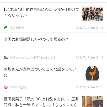
【乃木坂46】前作同様に今回も何か仕掛けて
くるだろうか
欅坂46速報
2022/7/17(Su) 13:45
全国の劇場制覇したやつって居るの？
HKTまとめもん【HKT48のまとめ】
2022/7/17(Su) 13:45
お坊さんが宗教についてこんな話をしてい
た
GOSSIP速報
2022/7/17(Su) 13:45
百田夏菜子『私の○○はお父さん似…』玉井
詩織『私と一緒でママも…』｢ももクロくら