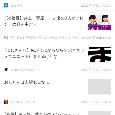
はれぞう
2022/7/17(Su) 13:33
【30枚目】井上・菅原・一ノ瀬の3人がフロ
ントの真ん中だろ
乃木通☆世界最速！乃木坂46欅坂46日向坂46速報まとめ
2022/7/17(Su) 13:32
【にじさんじ】俺がえにからならでぶとサロ
メでユニット組ませるけどな
Vtuberまとめるよ～ん
2022/7/17(Su) 13:30
おしりんは人望あるなぁ
SKE48まとめろぐっ！
2022/7/17(Su) 13:30
【画像】モー娘。黄金期のメンバーｗｗｗ