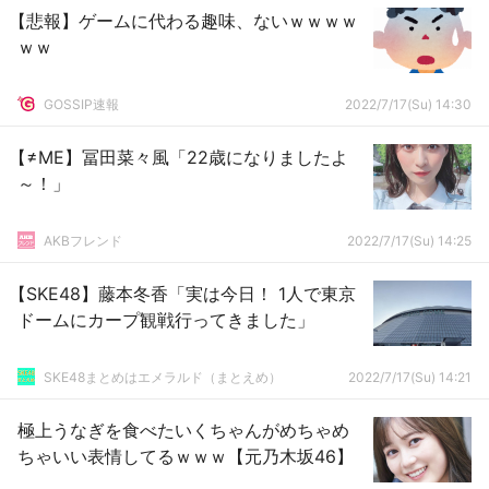
【悲報】ゲームに代わる趣味、ないｗｗｗｗ
ｗｗ
GOSSIP速報
2022/7/17(Su) 14:30
【≠ME】冨田菜々風「22歳になりましたよ
～！」
AKBフレンド
2022/7/17(Su) 14:25
【SKE48】藤本冬香「実は今日！ 1人で東京
ドームにカープ観戦行ってきました」
SKE48まとめはエメラルド（まとえめ）
2022/7/17(Su) 14:21
極上うなぎを食べたいくちゃんがめちゃめ
ちゃいい表情してるｗｗｗ【元乃木坂46】