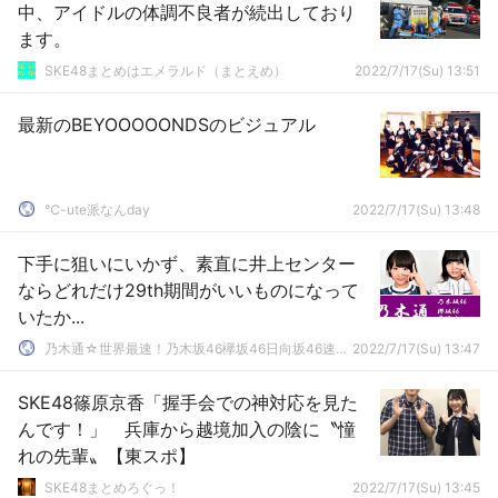
中、アイドルの体調不良者が続出しており
ます。
SKE48まとめはエメラルド（まとえめ）
2022/7/17(Su) 13:51
最新のBEYOOOOONDSのビジュアル
℃-ute派なんday
2022/7/17(Su) 13:48
下手に狙いにいかず、素直に井上センター
ならどれだけ29th期間がいいものになって
いたか...
乃木通☆世界最速！乃木坂46欅坂46日向坂46速報まとめ
2022/7/17(Su) 13:47
SKE48篠原京香「握手会での神対応を見た
んです！」 兵庫から越境加入の陰に〝憧
れの先輩〟【東スポ】
SKE48まとめろぐっ！
2022/7/17(Su) 13:45