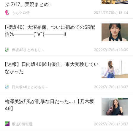
ぶ 7/17」実況まとめ！
ももクロ侍
2022/7/17(Su) 13:44
【櫻坂46】大沼晶保、ついに初めてのSR配
信ｸﾙ━━━━(ﾟ∀ﾟ)━━━━!!
欅坂46まとめもり～
2022/7/17(Su) 13:39
【速報】日向坂46影山優佳、東大受験してい
なかった
日向坂46まとめもり～
2022/7/17(Su) 13:37
梅澤美波｢風が乱暴な日だった…｣【乃木坂
46】
坂道G情報通
2022/7/17(Su) 13:37