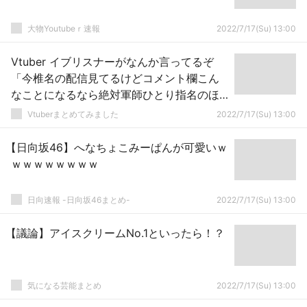
大物Youtubeｒ速報
2022/7/17(Su) 13:00
Vtuber イブリスナーがなんか言ってるぞ
「今椎名の配信見てるけどコメント欄こん
なことになるなら絶対軍師ひとり指名のほ
うがいいわ」←そもそも軍師なんていらね
Vtuberまとめてみました
2022/7/17(Su) 13:00
ーだろｗｗｗ
【日向坂46】へなちょこみーぱんが可愛いｗ
ｗｗｗｗｗｗｗｗ
日向速報 -日向坂46まとめ-
2022/7/17(Su) 13:00
【議論】アイスクリームNo.1といったら！？
気になる芸能まとめ
2022/7/17(Su) 13:00