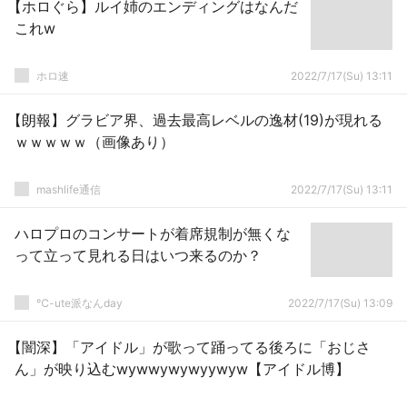
【ホロぐら】ルイ姉のエンディングはなんだ
これw
ホロ速
2022/7/17(Su) 13:11
【朗報】グラビア界、過去最高レベルの逸材(19)が現れる
ｗｗｗｗｗ（画像あり）
mashlife通信
2022/7/17(Su) 13:11
ハロプロのコンサートが着席規制が無くな
って立って見れる日はいつ来るのか？
℃-ute派なんday
2022/7/17(Su) 13:09
【闇深】「アイドル」が歌って踊ってる後ろに「おじさ
ん」が映り込むwywwywywyywyw【アイドル博】