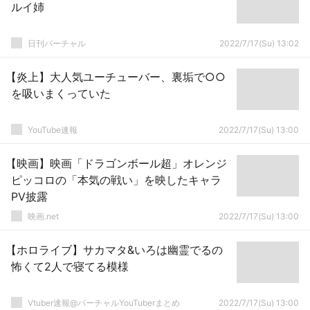
ルイ姉
日刊バーチャル
2022/7/17(Su) 13:02
【炎上】大人気ユーチューバー、裏垢で○○
を吸いまくっていた
YouTube速報
2022/7/17(Su) 13:00
【映画】映画「ドラゴンボール超」オレンジ
ピッコロの「本気の戦い」を映したキャラ
PV披露
映画.net
2022/7/17(Su) 13:00
【ホロライブ】サカマタ&いろは幽霊でるの
怖くて2人で寝てる模様
Vtuber速報@バーチャルYouTuberまとめ
2022/7/17(Su) 13:00