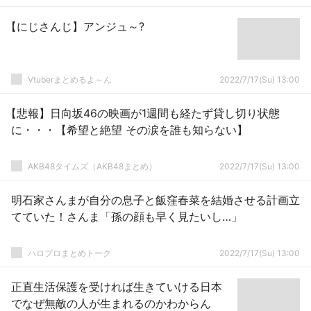
【にじさんじ】アンジュ～?
Vtuberまとめるよ～ん
2022/7/17(Su) 13:00
【悲報】日向坂46の映画が1週間も経たず貸し切り状態
に・・・【希望と絶望 その涙を誰も知らない】
AKB48タイムズ（AKB48まとめ）
2022/7/17(Su) 13:00
明石家さんまが自分の息子と飯窪春菜を結婚させる計画立
てていた！さんま「孫の顔も早く見たいし…」
ハロプロまとめトーク
2022/7/17(Su) 13:00
正直生活保護を受ければ生きていける日本
でなぜ無敵の人が生まれるのかわからん