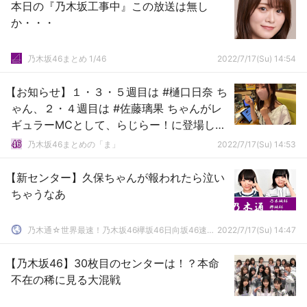
本日の『乃木坂工事中』この放送は無し
か・・・
乃木坂46まとめ 1/46
2022/7/17(Su) 14:54
【お知らせ】１・３・５週目は #樋口日奈 ち
ゃん、２・４週目は #佐藤璃果 ちゃんがレ
ギュラーMCとして、らじらー！に登場して
くれることになりました～
乃木坂46まとめの「ま」
2022/7/17(Su) 14:53
【新センター】久保ちゃんが報われたら泣い
ちゃうなあ
乃木通☆世界最速！乃木坂46欅坂46日向坂46速報まとめ
2022/7/17(Su) 14:47
【乃木坂46】30枚目のセンターは！？本命
不在の稀に見る大混戦