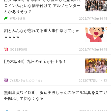
ロインみたいな物語付けて アルノセンター
とかありそう？
欅坂46速報
2022/7/17(Su) 14:15
割とみんなが忘れてる重大事件挙げてけｗ
ｗｗｗｗ
GOSSIP速報
2022/7/17(Su) 14:15
【乃木坂46】九州の至宝が仕上る！
乃木坂46まとめの「ま」
2022/7/17(Su) 14:13
無職童貞ワイ(29)、浜辺美波ちゃんの卒アル写真を見てガ
チ惚れして切なくなる