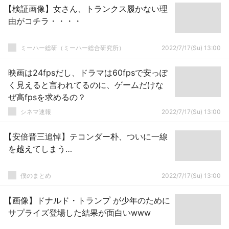
【検証画像】女さん、トランクス履かない理
由がコチラ・・・・
ミーハー総研（ミーハー総合研究所）
2022/7/17(Su) 13:00
映画は24fpsだし、ドラマは60fpsで安っぽ
く見えると言われてるのに、ゲームだけな
ぜ高fpsを求めるの？
シネマ速報
2022/7/17(Su) 13:00
【安倍晋三追悼】テコンダー朴、ついに一線
を越えてしまう…
僕のまとめ
2022/7/17(Su) 13:00
【画像】ドナルド・トランプ が少年のために
サプライズ登場した結果が面白いwww