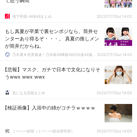
て思う瞬間
地下帝国-AKB48まとめ
2022/7/17(Su) 14:03
もし真夏が卒業で裏センポジなら、筒井セ
ンターあり得るぞ・・・。 真夏の推しメン
が筒井だからね。
乃木通☆世界最速！乃木坂46欅坂46日向坂46速報まとめ
2022/7/17(Su) 14:02
【悲報】マスク、ガチで日本で文化になりそ
うwwx wwx wwx
気になる芸能まとめ
2022/7/17(Su) 14:00
【検証画像】入浴中の姉がコチラｗｗｗｗ
ミーハー総研（ミーハー総合研究所）
2022/7/17(Su) 14:00