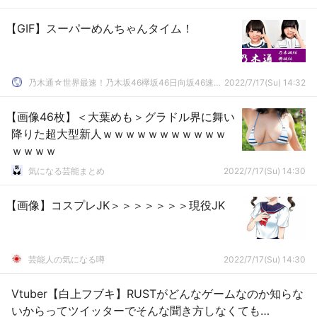
【GIF】スーパーめんちゃんタイム！
乃木通☆世界最速！乃木坂46欅坂46日向坂46速報まとめ
2022/7/17(Su) 14:32
【画像46枚】＜大葉めも＞グラドル界に舞い
降りた超大型新人ｗｗｗｗｗｗｗｗｗｗｗ
ｗｗｗｗ
気になる芸能まとめ
2022/7/17(Su) 14:30
【画像】コスプレJK＞＞＞＞＞＞＞現役JK
芸能人の気になる噂
2022/7/17(Su) 14:30
Vtuber【白上フブキ】RUSTがどんなゲームなのか知らな
いからってツイッターでそんな聞き方しなくても…