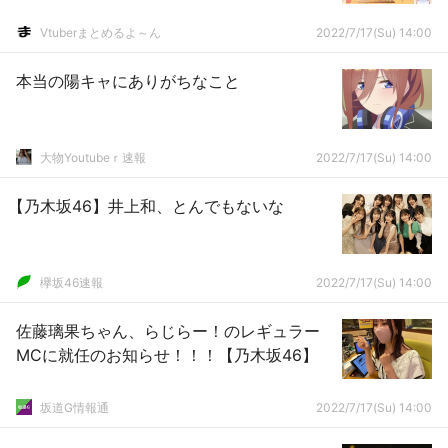
Vtuberまとめるよ～ん
2022/7/17(Su) 14:00
本当の陽キャにありがちなこと
大物Youtubeｒ速報
2022/7/17(Su) 14:00
【乃木坂46】井上和、とんでもないな
欅坂46速報
2022/7/17(Su) 14:00
佐藤璃果ちゃん、らじらー！のレギュラー
MCに就任のお知らせ！！！【乃木坂46】
坂道G情報通
2022/7/17(Su) 14:00