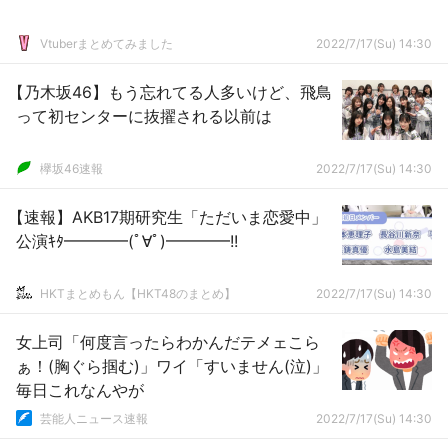
Vtuberまとめてみました
2022/7/17(Su) 14:30
【乃木坂46】もう忘れてる人多いけど、飛鳥
って初センターに抜擢される以前は
欅坂46速報
2022/7/17(Su) 14:30
【速報】AKB17期研究生「ただいま恋愛中」
公演ｷﾀ━━━━(ﾟ∀ﾟ)━━━━!!
HKTまとめもん【HKT48のまとめ】
2022/7/17(Su) 14:30
女上司「何度言ったらわかんだテメェこら
ぁ！(胸ぐら掴む)」ワイ「すいません(泣)」
毎日これなんやが
芸能人ニュース速報
2022/7/17(Su) 14:30