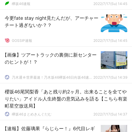
欅坂46速報
2022/7/17(Su) 14:45
今更fate stay night見たんだが、アーチャー
チート過ぎないか？？
GOSSIP速報
2022/7/17(Su) 14:45
【画像】ツアートラックの裏側に新センター
のヒントが！？
乃木通☆世界最速！乃木坂46欅坂46日向坂46速報まとめ
2022/7/17(Su) 14:39
櫻坂46尾関梨香「あと残り約2ヶ月。出来ることを全てや
りたい」アイドル人生終盤の意気込みを語る【こちら有楽
町星空放送局】
欅坂46まとめきんぐだむ
2022/7/17(Su) 14:37
【速報】佐藤璃果『らじらー！』6代目レギ