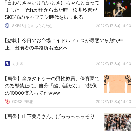
「言わなきゃいけないときはちゃんと言って
ました。それが柵から出た時」松井玲奈が
SKE48のキャプテン時代を振り返る
SKE48まとめもらんだむ
2022/7/17(Su) 14:00
【悲報】今日のお台場アイドルフェスが最悪の事態で中
止、出演者の事務所も激怒へ
カナ速
2022/7/17(Su) 14:00
【画像】全身タトゥーの男性教員、保育園で
の指導禁止に。自分「酷い話だな」→想像
の10000倍入ってたwww
GOSSIP速報
2022/7/17(Su) 14:00
【画像】山下美月さん、げっっっっっそり