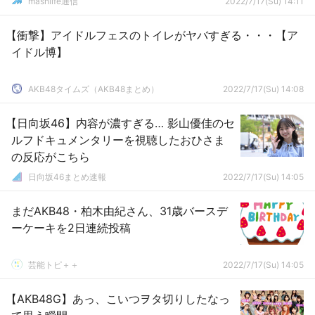
mashlife通信
2022/7/17(Su) 14:11
【衝撃】アイドルフェスのトイレがヤバすぎる・・・【ア
イドル博】
AKB48タイムズ（AKB48まとめ）
2022/7/17(Su) 14:08
【日向坂46】内容が濃すぎる… 影山優佳のセ
ルフドキュメンタリーを視聴したおひさま
の反応がこちら
日向坂46まとめ速報
2022/7/17(Su) 14:05
まだAKB48・柏木由紀さん、31歳バースデ
ーケーキを2日連続投稿
芸能トピ＋＋
2022/7/17(Su) 14:05
【AKB48G】あっ、こいつヲタ切りしたなっ