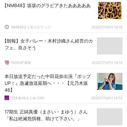
【NMB48】坂坂のグラビアきたあああああ
NMB48まとめスピリッツ
2022/7/15(Fr) 14:16
【朗報】女子バレー・木村沙織さん経営のカ
フェ、良さそう
GOSSIP速報
2022/7/15(Fr) 14:15
本日放送予定だった中田花奈出演『ポップ
UP！』急遽放送延期へ・・・【元乃木坂
46】
乃木坂46まとめ 1/46
2022/7/15(Fr) 14:13
17期生 正鋳真優（まさい・まゆう）さん
「私は絶滅危惧種、助けて下さい。」