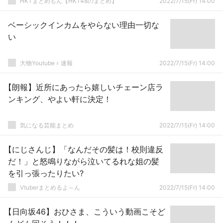
HKTまとめもん【HKT48のまとめ】
2022/7/15(Fr) 14:00
ベーシックインカムをやらない理由一切な
い
大物Youtubeｒ速報
2022/7/15(Fr) 14:00
【朗報】近所にあったら嬉しいチェーン店ラ
ンキング、やよい軒に決定！
気になる芸能まとめ
2022/7/15(Fr) 14:00
【にじさんじ】「なんだその髪は！校則違反
だ！」と怒鳴りながら泣いてるれな姐の髪
を引っ張ったりたい?
Vtuberまとめるよ～ん
2022/7/15(Fr) 14:00
【日向坂46】おひさま、こういう動画こそど