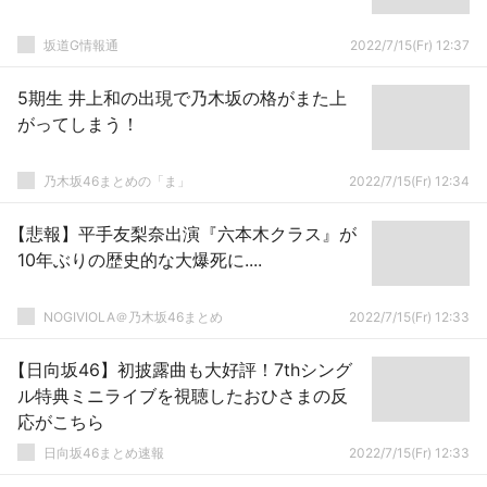
坂道G情報通
2022/7/15(Fr) 12:37
5期生 井上和の出現で乃木坂の格がまた上
がってしまう！
乃木坂46まとめの「ま」
2022/7/15(Fr) 12:34
【悲報】平手友梨奈出演『六本木クラス』が
10年ぶりの歴史的な大爆死に....
NOGIVIOLA＠乃木坂46まとめ
2022/7/15(Fr) 12:33
【日向坂46】初披露曲も大好評！7thシング
ル特典ミニライブを視聴したおひさまの反
応がこちら
日向坂46まとめ速報
2022/7/15(Fr) 12:33