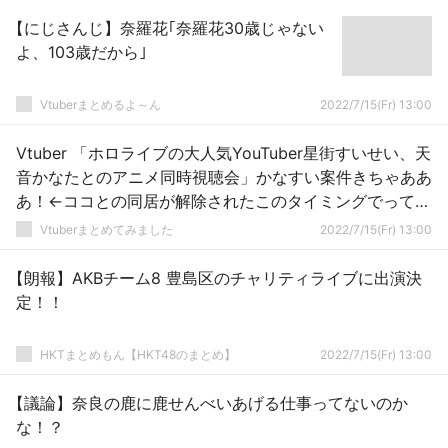
【にじさんじ】奈羅花｢奈羅花30歳じゃない
よ、103歳だから｣
Vtuberまとめるよ～ん
2022/7/15(Fr) 13:00
Vtuber 「ホロライブの大人気YouTuber星街すいせい、天
音かなたとのアニメ同時視聴会」かなすい案件きちゃああ
あ！←ココとの同居が解除されたこのタイミングでっての
は…
Vtuberまとめてみました
2022/7/15(Fr) 13:00
【朗報】AKBチーム8 豊島区のチャリティライブに出演決
定！！
HKTまとめもん【HKT48のまとめ】
2022/7/15(Fr) 13:00
【議論】奈良の鹿に鹿せんべいあげる仕事ってないのか
な！？