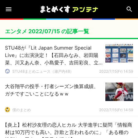
エンタメ 2022/07/15 の記事一覧
STU48が『Lit Japan Summer Special
Live』に出演決定！【石田みなみ、岩田陽
菜、川又あん奈、小島愛子、吉田彩良、立
仙百佳】
STU48まとめニュース（瀬戸内48）
2022/7/15(Fr) 14:59
大谷翔平の投手・打者シーズン換算成績、
ガチですごいことになるｗｗ
僕のまとめ
2022/7/15(Fr) 14:59
【炎上】松村沙友理の恋人ヒカル 大学進学に疑問「情報商
材は10万円でも高い、詐欺と言われるのに」「ある種の