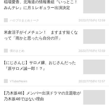
稲場愛香、北海道の情報番組『いっとこ！
みんテレ』に月１レギュラー出演決定
ハロプロまとめトーク
2022/7/15(Fr) 12:59
米倉涼子がイメチェン！ ますます短くな
って「雨かと思ったら自分の汗」
僕のまとめ
2022/7/15(Fr) 12:59
【にじさんじ】サロメ嬢、おじさんだった
『原サロメ誠一郎！？』
VTuberNews
2022/7/15(Fr) 12:57
【乃木坂46】メンバー出演ドラマの主題歌が
乃木坂46ではない理由