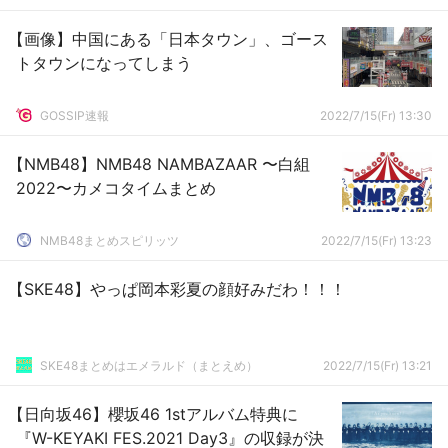
てさｗｗｗ
【画像】中国にある「日本タウン」、ゴース
トタウンになってしまう
GOSSIP速報
2022/7/15(Fr) 13:30
【NMB48】NMB48 NAMBAZAAR 〜白組
2022〜カメコタイムまとめ
NMB48まとめスピリッツ
2022/7/15(Fr) 13:23
【SKE48】やっぱ岡本彩夏の顔好みだわ！！！
SKE48まとめはエメラルド（まとえめ）
2022/7/15(Fr) 13:21
【日向坂46】櫻坂46 1stアルバム特典に
『W-KEYAKI FES.2021 Day3』の収録が決