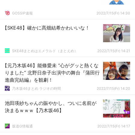
GOSSIP速報
2022/7/15(Fr) 14:30
【SKE48】確かに髙畑結希かわいいな！
SKE48まとめはエメラルド（まとえめ）
2022/7/15(Fr) 14:21
【元乃木坂46】能條愛未 “心がグッと熱くな
りました” 北野日奈子出演中の舞台『蒲田行
進曲完結編』を観劇！
乃木坂46まとめ ラジオの時間
2022/7/15(Fr) 14:20
池田瑛紗ちゃんの賑やかし、ついに名前が
決まるｗｗｗ【乃木坂46】
坂道G情報通
2022/7/15(Fr) 14:17