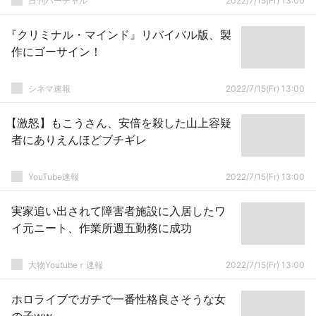
日刊バーチャル
2022/7/15(Fr) 13:00
『クリミナル・マインド』リバイバル版、製
作にゴーサイン！
シネマ速報
2022/7/15(Fr) 13:00
【激怒】もこうさん、安倍を殺した山上容疑
者にありえんほどブチギレ
YouTube速報
2022/7/15(Fr) 13:00
実家追い出されて障害者施設に入居したワ
イ元ニート、作業所週五勤務に成功
大物Youtubeｒ速報
2022/7/15(Fr) 13:00
ホロライブでガチで一番性格良さそうな女