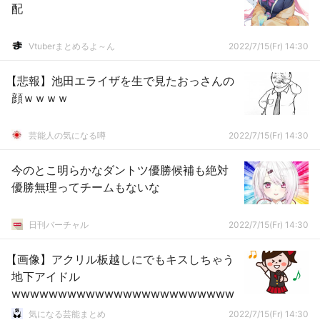
配
Vtuberまとめるよ～ん
2022/7/15(Fr) 14:30
【悲報】池田エライザを生で見たおっさんの
顔ｗｗｗｗ
芸能人の気になる噂
2022/7/15(Fr) 14:30
今のとこ明らかなダントツ優勝候補も絶対
優勝無理ってチームもないな
日刊バーチャル
2022/7/15(Fr) 14:30
【画像】アクリル板越しにでもキスしちゃう
地下アイドル
wwwwwwwwwwwwwwwwwwwwwwww
気になる芸能まとめ
2022/7/15(Fr) 14:30