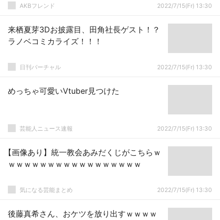
葛望愛】
AKBフレンド
2022/7/15(Fr) 13:30
来栖夏芽3Dお披露目、田角社長ゲスト！？
ラノベコミカライズ！！！
日刊バーチャル
2022/7/15(Fr) 13:30
めっちゃ可愛いVtuber見つけた
芸能人ニュース速報
2022/7/15(Fr) 13:30
【画像あり】統一教会あみだくじがこちらｗ
ｗｗｗｗｗｗｗｗｗｗｗｗｗｗｗｗｗ
気になる芸能まとめ
2022/7/15(Fr) 13:30
後藤真希さん、おケツを放り出すｗｗｗｗ