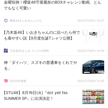
金曜恒例！櫻坂46守屋麗奈のBOXチャレンジ動画、とん
でもなく可愛い
欅坂46まとめきんぐだむ
2022/7/15(Fr) 14:47
【乃木坂46】いおきちゃんのに比べたら何で
も着やすい説【9月度生誕Tシャツ公開】
乃木坂46まとめ ラジオの時間
2022/7/15(Fr) 14:46
神「ダイハツ、スズキの普通車をくれてや
る」
GOSSIP速報
2022/7/15(Fr) 14:45
【STU48】8月16日(火)『dot yell fes
SUMMER SP』に出演決定！