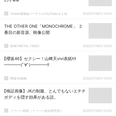
の子ww
Vtuber速報@バーチャルYouTuberまとめ
2022/7/15(Fr) 13:00
THE OTHER ONE「MONOCHROME」 ２
番目の新音源、映像公開
BABYMETAL TIMES
2022/7/15(Fr) 13:00
【櫻坂46】セクシー！山﨑天vivi表紙ｷﾀ
━━━━(ﾟ∀ﾟ)━━━━!!
欅坂46速報
2022/7/15(Fr) 13:00
【検証画像】JKの制服、とんでもないエチチ
ボディを隠す効果がある説。
ミーハー総研（ミーハー総合研究所）
2022/7/15(Fr) 13:00