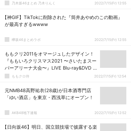
乃木坂46まとめ 乃木りんく
2022/7/15(Fr) 12:55
【神GIF】TikTokに削除された『筒井あやめのこの動画』
が最高すぎるwwww
欅坂46まとめラボ
2022/7/15(Fr) 12:55
ももクリ2011をオマージュしたデザイン！
『ももいろクリスマス2021 〜さいたまスー
パーアリーナ大会〜』LIVE Blu-ray&DVD ジ
ャケット写真公開！
ももクロ侍
2022/7/15(Fr) 12:54
元NMB48高野祐衣(28歳)が日本酒専門店
「ゆい酒店」を東京・西浅草にオープン！
AKB48地下速報
2022/7/15(Fr) 12:52
【日向坂46】明日、国立競技場で披露する楽