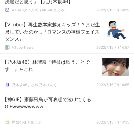
洗脳だと思う」【元乃木坂46】
AKB48タイムズ（AKB48まとめ）
2022/7/15(Fr) 14:59
【VTuber】再生数本家越えキッズ！？まだ生
息していたのか…『ロマンスの神様フェイス
ダンス』
VTuberNews
2022/7/15(Fr) 14:57
【乃木坂46】林瑠奈『特技は歌うことで
す！』←これ
乃木坂46まとめ 乃木りんく
2022/7/15(Fr) 14:55
【神GIF】齋藤飛鳥が可哀想で泣けてくる
GIFwwwwwwww
欅坂46まとめラボ
2022/7/15(Fr) 14:55