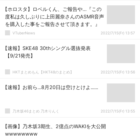
【ホロスタ】ロベルくん、ご報告や…『この
度私は久しぶりに上田麗奈さんのASMR音声
を購入した事をご報告させて頂きます。』
VTuberNews
2022/7/15(Fr) 13:57
【速報】SKE48 30thシングル選抜発表
【9/21発売】
HKTまとめもん【HKT48のまとめ】
2022/7/15(Fr) 13:56
【速報】お前ら...8月20日は空けとけよ......
乃木坂46まとめ 乃木りんく
2022/7/15(Fr) 13:55
【画像】乃木坂3期生、2億点のWAKIを大公開
wwwwwwww