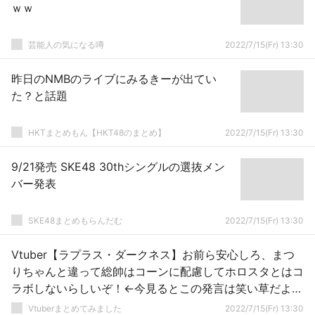
ｗｗ
芸能人の気になる噂
2022/7/15(Fr) 13:30
昨日のNMBのライブにみるきーが出てい
た？と話題
HKTまとめもん【HKT48のまとめ】
2022/7/15(Fr) 13:30
9/21発売 SKE48 30thシングルの選抜メン
バー発表
SKE48まとめもらんだむ
2022/7/15(Fr) 13:30
Vtuber【ラプラス・ダークネス】お前ら安心しろ、まつ
りちゃんと違って総帥はコーンに配慮してホロスタとはコ
ラボしないらしいぞ！←今見るとこの発言は笑い草だよ
な、ホロスタとは絡まんけどストリーマーとは絡みますっ
Vtuberまとめてみました
2022/7/15(Fr) 13:30