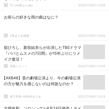
℃-ute派なんday
2022/7/15(Fr) 13:09
お前らの好きな雨の曲はなに？
V系まとめ速報
2022/7/15(Fr) 13:05
舘ひろし、新垣結衣らが出演したTBSドラマ
『パパとムスメの7日間』が15年ぶりにリメ
イク復活！
芸能トピ＋＋
2022/7/15(Fr) 13:05
【AKB48】昔の劇場公演より、今の劇場公演
の方が魅力を感じないのは何故なのか？
地下帝国-AKB48まとめ
2022/7/15(Fr) 13:03
古畑奈和、ソロシングル8月24日発売！タイ