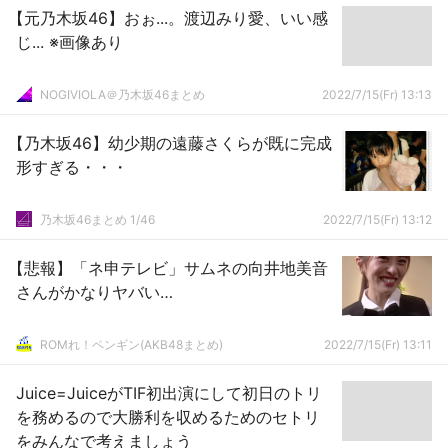
【元乃木坂46】おぉ...。渡辺みり愛、いい感
じ... ※画像あり
NOGIVIOLA＠乃木坂46まとめ
2022/7/15(Fr) 13:13
【乃木坂46】幼少期の遠藤さくらが既に完成
形すぎる・・・
乃木坂46まとめ 1/46
2022/7/15(Fr) 13:12
【悲報】「ネ申テレビ」サムネの向井地美音
さんがかなりヤバい…
ROMれ！ペンギン(AKB48まとめ)
2022/7/15(Fr) 13:11
Juice=JuiceがTIF初出演にして初日のトリ
を務めるので大勝利を収めるためのセトリ
をみんなで考えましょう