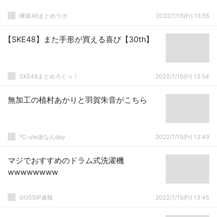
欅坂46まとめラボ
2022/7/15(Fr) 13:55
【SKE48】また手形が買える喜び【30th】
SKE48まとめろぐっ！
2022/7/15(Fr) 13:54
無加工の植村あかりと羽賀朱音がこちら
℃-ute派なんday
2022/7/15(Fr) 13:49
マジでおすすめのドラム式洗濯機
wwwwwwww
GOSSIP速報
2022/7/15(Fr) 13:45