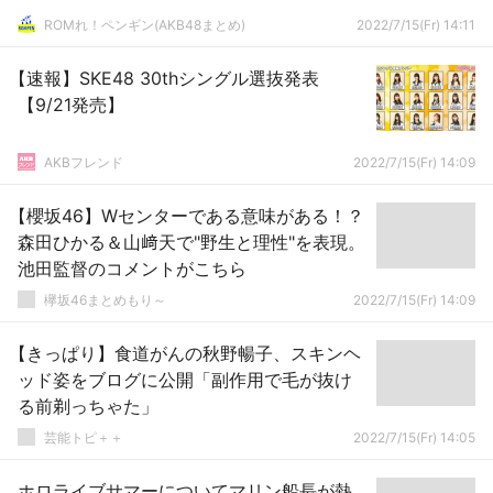
ROMれ！ペンギン(AKB48まとめ)
2022/7/15(Fr) 14:11
【速報】SKE48 30thシングル選抜発表
【9/21発売】
AKBフレンド
2022/7/15(Fr) 14:09
【櫻坂46】Wセンターである意味がある！？
森田ひかる＆山﨑天で"野生と理性"を表現。
池田監督のコメントがこちら
欅坂46まとめもり～
2022/7/15(Fr) 14:09
【きっぱり】食道がんの秋野暢子、スキンヘ
ッド姿をブログに公開「副作用で毛が抜け
る前剃っちゃた」
芸能トピ＋＋
2022/7/15(Fr) 14:05
ホロライブサマーについてマリン船長が熱