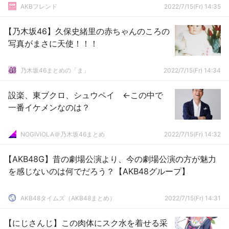
AKBフレンド
2022/7/15(Fr) 14:35
【乃木坂46】久保史緒里の赤ちゃんのころの
写真がまさに天使！！！
乃木坂46まとめの「ま」
2022/7/15(Fr) 14:34
設楽、東ブクロ、シュウペイ ←この中で
一番イケメンなのは？
NOGIVIOLA＠乃木坂46まとめ
2022/7/15(Fr) 14:32
【AKB48G】昔の劇場公演より、今の劇場公演の方が魅力
を感じないのは何でだろう？【AKB48グループ】
AKB48タイムズ（AKB48まとめ）
2022/7/15(Fr) 14:31
【にじさんじ】この肉体にスク水を着せる采