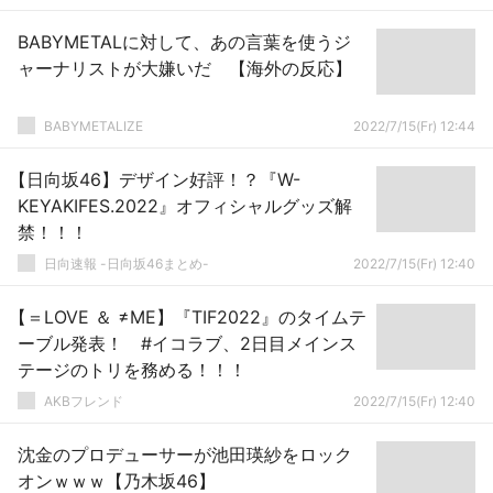
BABYMETALに対して、あの言葉を使うジ
ャーナリストが大嫌いだ 【海外の反応】
BABYMETALIZE
2022/7/15(Fr) 12:44
【日向坂46】デザイン好評！？『W-
KEYAKIFES.2022』オフィシャルグッズ解
禁！！！
日向速報 -日向坂46まとめ-
2022/7/15(Fr) 12:40
【＝LOVE ＆ ≠ME】『TIF2022』のタイムテ
ーブル発表！ #イコラブ、2日目メインス
テージのトリを務める！！！
AKBフレンド
2022/7/15(Fr) 12:40
沈金のプロデューサーが池田瑛紗をロック
オンｗｗｗ【乃木坂46】