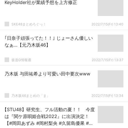
KeyHolder社が業績予想を上方修正
SKE48まとめろぐっ！
2022/7/15(Fr) 13:40
｢日奈子頑張ってた！！｣ じょーさん優しい
なぁ…【元乃木坂46】
坂道G情報通
2022/7/15(Fr) 13:37
乃木坂 与田祐希より可愛い田中要次www
乃木坂46まとめの「ま」
2022/7/15(Fr) 13:34
【STU48】研究生、フル活動の夏！！ 今度
は『関ケ原唄姫合戦2022』に出演決定！
【#岡田あずみ #岡村梨央 #久留島優果 #諸