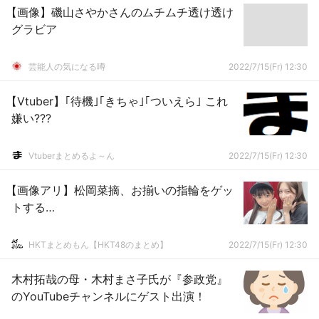
【画像】磯山さやかさんのムチムチ透け透け
グラビア
芸能人の気になる噂
2022/7/15(Fr) 12:30
【Vtuber】｢待機｣｢きちゃ｣｢ついえら｣ これ
嫌い???
Vtuberまとめるよ～ん
2022/7/15(Fr) 12:30
【画像アリ】松岡菜摘、お揃いの指輪をゲッ
トする…
HKTまとめもん【HKT48のまとめ】
2022/7/15(Fr) 12:30
木村拓哉の母・木村まさ子氏が『参政党』
のYouTubeチャンネルにゲスト出演！