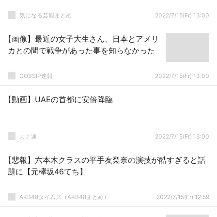
気になる芸能まとめ
2022/7/15(Fr) 13:00
【画像】最近の女子大生さん、日本とアメリ
カとの間で戦争があった事を知らなかった
GOSSIP速報
2022/7/15(Fr) 13:00
【動画】UAEの首都に安倍降臨
カナ速
2022/7/15(Fr) 13:00
【悲報】六本木クラスの平手友梨奈の演技が酷すぎると話
題に【元欅坂46てち】
AKB48タイムズ（AKB48まとめ）
2022/7/15(Fr) 12:59