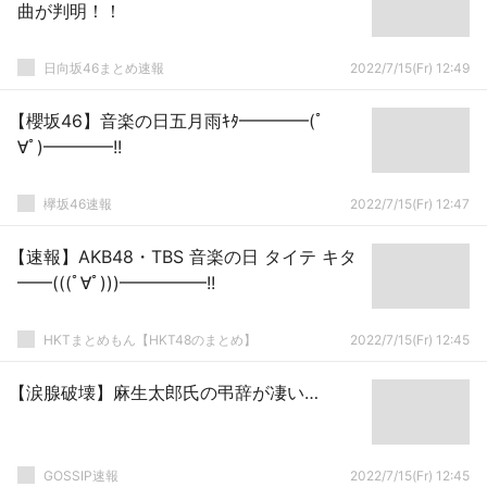
曲が判明！！
日向坂46まとめ速報
2022/7/15(Fr) 12:49
【櫻坂46】音楽の日五月雨ｷﾀ━━━━(ﾟ
∀ﾟ)━━━━!!
欅坂46速報
2022/7/15(Fr) 12:47
【速報】AKB48・TBS 音楽の日 タイテ キタ
━━(((ﾟ∀ﾟ)))━━━━━!!
HKTまとめもん【HKT48のまとめ】
2022/7/15(Fr) 12:45
【涙腺破壊】麻生太郎氏の弔辞が凄い…
GOSSIP速報
2022/7/15(Fr) 12:45