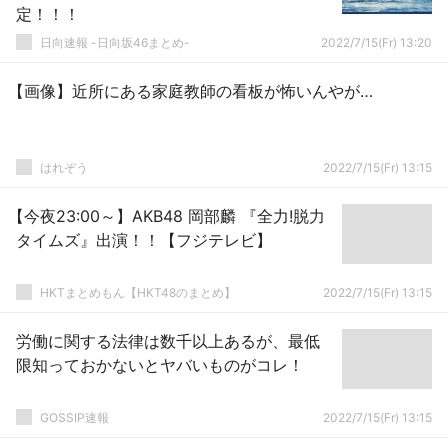
定！！！
日向速報 -日向坂46まとめ-
2022/7/15(Fr) 13:20
【画像】近所にある家庭教師の看板が怖いんやが…
はれぞう
2022/7/15(Fr) 13:15
【今夜23:00～】AKB48 岡部麟 『全力!脱力
タイムズ』出演！！【フジテレビ】
HKTまとめもん【HKT48のまとめ】
2022/7/15(Fr) 13:15
労働に関する法律は数千以上あるが、最低
限知っておかないとヤバいものがコレ！
GOSSIP速報
2022/7/15(Fr) 13:15