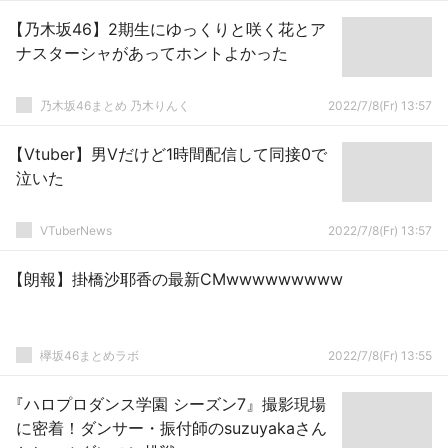
【乃木坂46】2期生にゆっくりと咲く花とア
ナスターシャがあってホントよかった
乃木坂46まとめ 乃木りんく
2022/7/8(Fr) 13:57
【Vtuber】男Vだけど1時間配信して同接0で
泣いた
VTuberNews
2022/7/8(Fr) 13:57
【朗報】掛橋沙耶香の最新CMwwwwwwwww
欅坂46まとめラボ
2022/7/8(Fr) 13:55
『ハロプロダンス学園 シーズン7』撮影現場
に密着！ダンサー・振付師のsuzuyakaさん