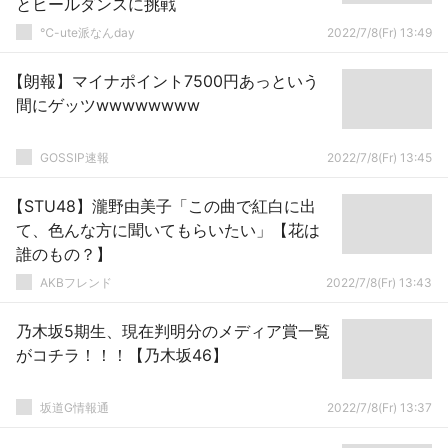
とヒールダンスに挑戦
℃-ute派なんday
2022/7/8(Fr) 13:49
【朗報】マイナポイント7500円あっという
間にゲッツwwwwwwww
GOSSIP速報
2022/7/8(Fr) 13:45
【STU48】瀧野由美子「この曲で紅白に出
て、色んな方に聞いてもらいたい」【花は
誰のもの？】
AKBフレンド
2022/7/8(Fr) 13:43
乃木坂5期生、現在判明分のメディア賞一覧
がコチラ！！！【乃木坂46】
坂道G情報通
2022/7/8(Fr) 13:37