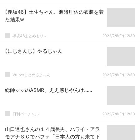
【櫻坂46】土生ちゃん、渡邉理佐の衣装を着
た結果w
欅坂46まとめもり～
2022/7/8(Fr) 12:30
【にじさんじ】やるじゃん
Vtuberまとめるよ～ん
2022/7/8(Fr) 12:30
総帥ママのASMR、ええ感じやんけ……
日刊バーチャル
2022/7/8(Fr) 12:30
山口達也さんの１４歳長男、ハワイ・アラ
モアナＳＣでパフォ「日本人の方も来て下