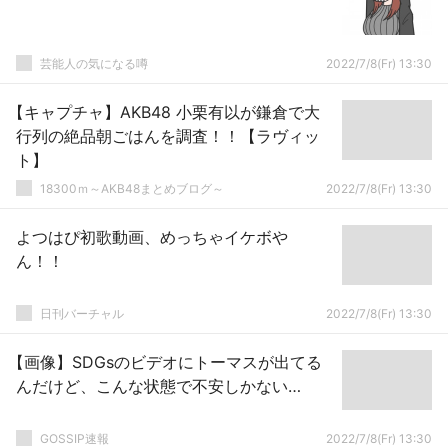
芸能人の気になる噂
2022/7/8(Fr) 13:30
【キャプチャ】AKB48 小栗有以が鎌倉で大
行列の絶品朝ごはんを調査！！【ラヴィッ
ト】
18300ｍ～AKB48まとめブログ～
2022/7/8(Fr) 13:30
よつはぴ初歌動画、めっちゃイケボや
ん！！
日刊バーチャル
2022/7/8(Fr) 13:30
【画像】SDGsのビデオにトーマスが出てる
んだけど、こんな状態で不安しかない…
GOSSIP速報
2022/7/8(Fr) 13:30