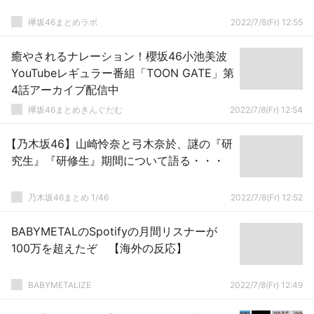
欅坂46まとめラボ
2022/7/8(Fr) 12:55
癒やされるナレーション！櫻坂46小池美波
YouTubeレギュラー番組「TOON GATE」第
4話アーカイブ配信中
欅坂46まとめきんぐだむ
2022/7/8(Fr) 12:54
【乃木坂46】山崎怜奈と弓木奈於、謎の『研
究生』『研修生』期間について語る・・・
乃木坂46まとめ 1/46
2022/7/8(Fr) 12:52
BABYMETALのSpotifyの月間リスナーが
100万を超えたぞ 【海外の反応】
BABYMETALIZE
2022/7/8(Fr) 12:49