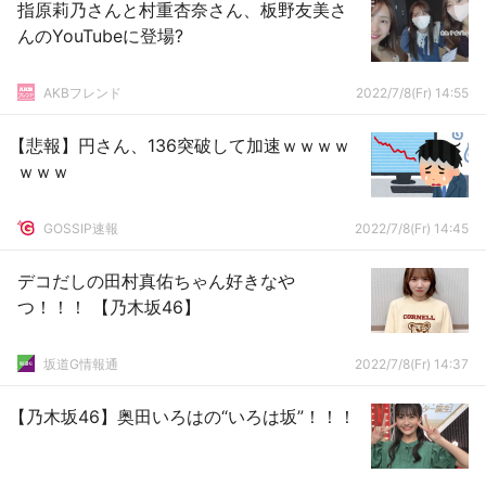
指原莉乃さんと村重杏奈さん、板野友美さ
んのYouTubeに登場?
AKBフレンド
2022/7/8(Fr) 14:55
【悲報】円さん、136突破して加速ｗｗｗｗ
ｗｗｗ
GOSSIP速報
2022/7/8(Fr) 14:45
デコだしの田村真佑ちゃん好きなや
つ！！！ 【乃木坂46】
坂道G情報通
2022/7/8(Fr) 14:37
【乃木坂46】奥田いろはの“いろは坂”！！！