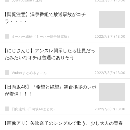
大物Youtubeｒ速報
2022/7/8(Fr) 13:00
【閲覧注意】温泉番組で放送事故がコチ
ラ・・・・
ミーハー総研（ミーハー総合研究所）
2022/7/8(Fr) 13:00
【にじさんじ】アンスレ開示したら社員だっ
たみたいなオチは普通にありそう
Vtuberまとめるよ～ん
2022/7/8(Fr) 13:00
【日向坂46】『希望と絶望』舞台挨拶のレポ
が着弾！！！
日向速報 -日向坂46まとめ-
2022/7/8(Fr) 13:00
【画像アリ】矢吹奈子のシングルで歌う、少し大人の青春