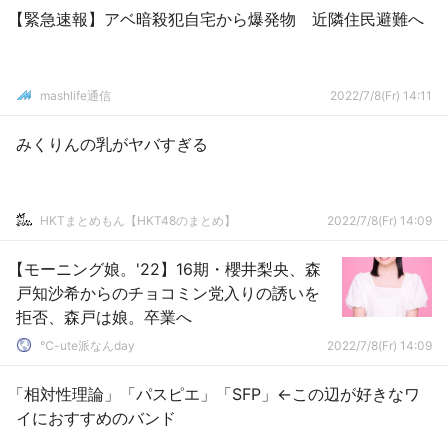
【緊急速報】アベ暗殺犯自宅から爆発物 近隣住民避難へ
mashlife通信
2022/7/8(Fr) 14:11
みくりんの乳がヤバすぎる
HKTまとめもん【HKT48のまとめ】
2022/7/8(Fr) 14:09
【モーニング娘。'22】16期・櫻井梨央、森
戸知沙希からのチョコミン党入りの誘いを
拒否、森戸は娘。卒業へ
℃-ute派なんday
2022/7/8(Fr) 14:09
「相対性理論」「パスピエ」「SFP」←この辺が好きなワ
イにおすすめのバンド