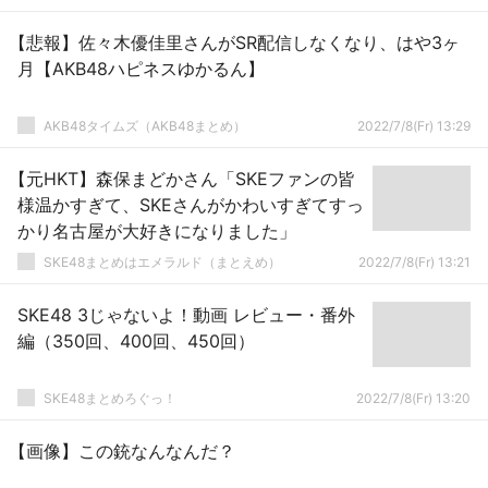
【悲報】佐々木優佳里さんがSR配信しなくなり、はや3ヶ
月【AKB48ハピネスゆかるん】
AKB48タイムズ（AKB48まとめ）
2022/7/8(Fr) 13:29
【元HKT】森保まどかさん「SKEファンの皆
様温かすぎて、SKEさんがかわいすぎてすっ
かり名古屋が大好きになりました」
SKE48まとめはエメラルド（まとえめ）
2022/7/8(Fr) 13:21
SKE48 3じゃないよ！動画 レビュー・番外
編（350回、400回、450回）
SKE48まとめろぐっ！
2022/7/8(Fr) 13:20
【画像】この銃なんなんだ？