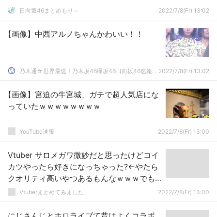
日向坂46まとめもり～
2022/7/8(Fr) 13:02
【画像】中西アルノちゃんかわいい！！
乃木通☆世界最速！乃木坂46欅坂46日向坂46速報まとめ
2022/7/8(Fr) 13:02
【画像】宮迫の牛宮城、ガチで超人気店にな
っていたｗｗｗｗｗｗｗｗ
YouTube速報
2022/7/8(Fr) 13:00
Vtuber サロメガワ微妙だと思ったけどコイ
カツやったら好きになっちゃった?←やたら
クオリティ高いやつあるもんなｗｗｗでも
にじさんじには他の可愛いライバーもいっ
Vtuberまとめてみました
2022/7/8(Fr) 13:00
ぱいいるんだ！GIF貼っておくぞ！
にじさんじとホロライブて昔はよくコラボ