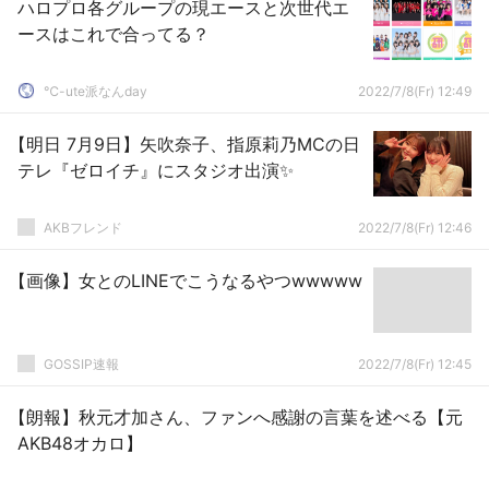
ハロプロ各グループの現エースと次世代エ
ースはこれで合ってる？
℃-ute派なんday
2022/7/8(Fr) 12:49
【明日 7月9日】矢吹奈子、指原莉乃MCの日
テレ『ゼロイチ』にスタジオ出演✨
AKBフレンド
2022/7/8(Fr) 12:46
【画像】女とのLINEでこうなるやつwwwww
GOSSIP速報
2022/7/8(Fr) 12:45
【朗報】秋元才加さん、ファンへ感謝の言葉を述べる【元
AKB48オカロ】