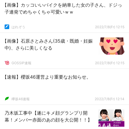
【画像】カッコいいバイクを納車した女の子さん、ドジっ
子連発でめちゃくちゃ可愛いｗｗ
はれぞう
2022/7/8(Fr) 12:15
【画像】石原さとみさん(35歳・既婚・妊娠
中)、さらに美しくなる
GOSSIP速報
2022/7/8(Fr) 12:15
【速報】櫻坂46運営より重要なお知らせ。
欅坂46速報
2022/7/8(Fr) 12:14
乃木坂工事中【遂にキメ顔グランプリ開
幕！メンバー赤面のあの顔を大公開！！】