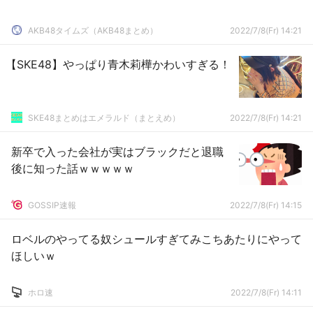
AKB48タイムズ（AKB48まとめ）
2022/7/8(Fr) 14:21
【SKE48】やっぱり青木莉樺かわいすぎる！
SKE48まとめはエメラルド（まとえめ）
2022/7/8(Fr) 14:21
新卒で入った会社が実はブラックだと退職
後に知った話ｗｗｗｗｗ
GOSSIP速報
2022/7/8(Fr) 14:15
ロベルのやってる奴シュールすぎてみこちあたりにやって
ほしいｗ
ホロ速
2022/7/8(Fr) 14:11