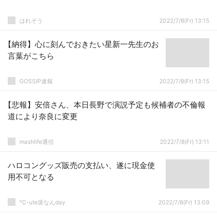
はれぞう
2022/7/8(Fr) 13:15
【納得】心に刻んでおきたい星新一先生のお
言葉がこちら
GOSSIP速報
2022/7/8(Fr) 13:15
【悲報】安倍さん、本日長野で演説予定も候補者の不倫報
道により奈良に変更
mashlife通信
2022/7/8(Fr) 13:11
ハロコングッズ販売の支払い、遂に現金使
用不可となる
℃-ute派なんday
2022/7/8(Fr) 13:09