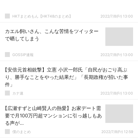
HKTまとめもん【HKT48のまとめ】
2022/7/8(Fr) 13:00
カエル飼いさん、こんな苦情をツイッター
で晒してしまう
GOSSIP速報
2022/7/8(Fr) 13:00
【安倍元首相銃撃】立憲 小沢一郎氏「自民がおごり高ぶ
り、勝手なことをやった結果だ」「長期政権が招いた事
件」
カナ速
2022/7/8(Fr) 13:00
【広瀬すずと山崎賢人の熱愛】お家デート需
要で月100万円超マンションに引っ越しもあ
る声が…
僕のまとめ
2022/7/8(Fr) 12:59