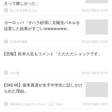
さって嬉しかった」
気になる芸能まとめ
2022/7/8(Fr) 12:30
ヨーロッパ「サハラ砂漠に太陽光パネルを
設置した結果がすごいwwwwwww」
GOSSIP速報
2022/7/8(Fr) 12:30
【悲報】松本人志もコメント「ただただショックです」
カナ速
2022/7/8(Fr) 12:30
【SKE48】坂本真凛が女子中学生に話しかけ
られた理由…
SKE48まとめはエメラルド（まとえめ）
2022/7/8(Fr) 12:21