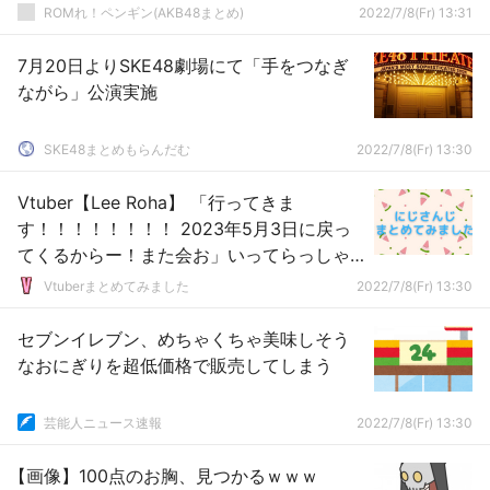
ROMれ！ペンギン(AKB48まとめ)
2022/7/8(Fr) 13:31
7月20日よりSKE48劇場にて「手をつなぎ
ながら」公演実施
SKE48まとめもらんだむ
2022/7/8(Fr) 13:30
Vtuber【Lee Roha】 「行ってきま
す！！！！！！！！ 2023年5月3日に戻っ
てくるからー！また会お」いってらっしゃ
い←めっちゃ長い休止きてしまったな…
Vtuberまとめてみました
2022/7/8(Fr) 13:30
セブンイレブン、めちゃくちゃ美味しそう
なおにぎりを超低価格で販売してしまう
芸能人ニュース速報
2022/7/8(Fr) 13:30
【画像】100点のお胸、見つかるｗｗｗ