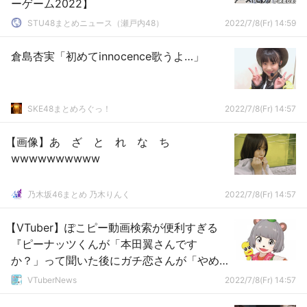
ーゲーム2022】
STU48まとめニュース（瀬戸内48）
2022/7/8(Fr) 14:59
倉島杏実「初めてinnocence歌うよ…」
SKE48まとめろぐっ！
2022/7/8(Fr) 14:57
【画像】あ ざ と れ な ち
wwwwwwwwww
乃木坂46まとめ 乃木りんく
2022/7/8(Fr) 14:57
【VTuber】ぽこピー動画検索が便利すぎる
『ピーナッツくんが「本田翼さんです
か？」って聞いた後にガチ恋さんが「やめ
て♡」って言う動画わかる人いる？』
VTuberNews
2022/7/8(Fr) 14:57