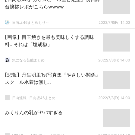
台挨拶レポがこちらwwww
日向坂46まとめもり～
2022/7/8(Fr) 14:02
【画像】目玉焼きを最も美味しくする調味
料…それは「塩胡椒」
気になる芸能まとめ
2022/7/8(Fr) 14:00
【悲報】丹生明里1st写真集『やさしい関係』
スクール水着は無し‥
日向速報 -日向坂46まとめ-
2022/7/8(Fr) 14:00
みくりんの乳がヤバすぎる