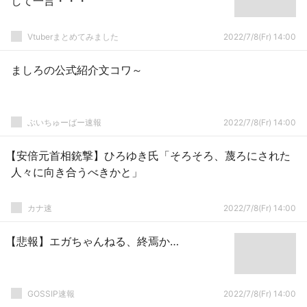
して一言・・・
Vtuberまとめてみました
2022/7/8(Fr) 14:00
ましろの公式紹介文コワ～
ぶいちゅーばー速報
2022/7/8(Fr) 14:00
【安倍元首相銃撃】ひろゆき氏「そろそろ、蔑ろにされた
人々に向き合うべきかと」
カナ速
2022/7/8(Fr) 14:00
【悲報】エガちゃんねる、終焉か…
GOSSIP速報
2022/7/8(Fr) 14:00