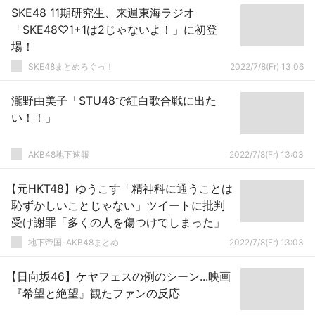
SKE48 11期研究生、来週東海ラジオ
「SKE48♡1+1は2じゃないよ！」に初登
場！
SKE48まとめろぐっ！
2022/7/8(Fr) 13:06
瀧野由美子「STU48で紅白歌合戦に出た
い！！」
AKB48地下速報
2022/7/8(Fr) 13:03
【元HKT48】ゆうこす「精神科に通うことは
恥ずかしいことじゃない」ツイートに批判
受け謝罪「多くの人を傷つけてしまった」
地下帝国-AKB48まとめ
2022/7/8(Fr) 13:03
【日向坂46】ケヤフェスの例のシーン...映画
『希望と絶望』観たファンの反応