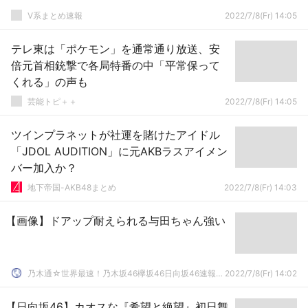
V系まとめ速報
2022/7/8(Fr) 14:05
テレ東は「ポケモン」を通常通り放送、安
倍元首相銃撃で各局特番の中「平常保って
くれる」の声も
芸能トピ＋＋
2022/7/8(Fr) 14:05
ツインプラネットが社運を賭けたアイドル
「JDOL AUDITION」に元AKBラスアイメン
バー加入か？
地下帝国-AKB48まとめ
2022/7/8(Fr) 14:03
【画像】ドアップ耐えられる与田ちゃん強い
乃木通☆世界最速！乃木坂46欅坂46日向坂46速報まとめ
2022/7/8(Fr) 14:02
【日向坂46】カオスな『希望と絶望』初日舞