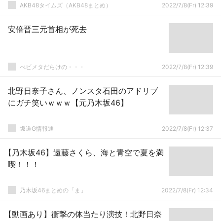
AKB48タイムズ（AKB48まとめ）
2022/7/8(Fr) 12:39
安倍晋三元首相が死去
べビメタだらけの・・・
2022/7/8(Fr) 12:39
北野日奈子さん、ノンスタ石田のアドリブ
にガチ笑いｗｗｗ【元乃木坂46】
坂道G情報通
2022/7/8(Fr) 12:37
【乃木坂46】遠藤さくら、海と青空で夏を満
喫！！！
乃木坂46まとめの「ま」
2022/7/8(Fr) 12:34
【動画あり】衝撃の体当たり演技！北野日奈