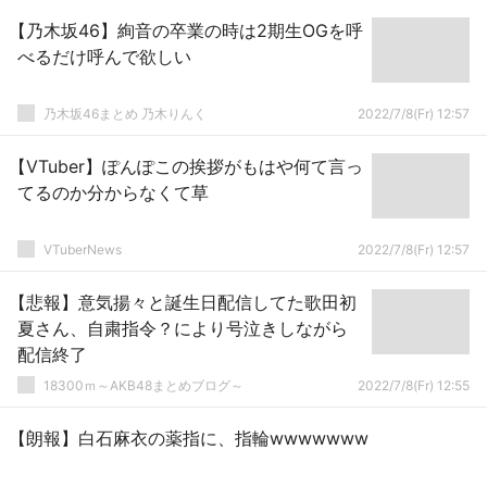
【乃木坂46】絢音の卒業の時は2期生OGを呼
べるだけ呼んで欲しい
乃木坂46まとめ 乃木りんく
2022/7/8(Fr) 12:57
【VTuber】ぽんぽこの挨拶がもはや何て言っ
てるのか分からなくて草
VTuberNews
2022/7/8(Fr) 12:57
【悲報】意気揚々と誕生日配信してた歌田初
夏さん、自粛指令？により号泣きしながら
配信終了
18300ｍ～AKB48まとめブログ～
2022/7/8(Fr) 12:55
【朗報】白石麻衣の薬指に、指輪wwwwwww