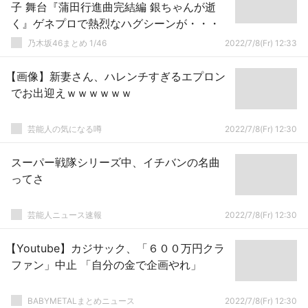
子 舞台『蒲田行進曲完結編 銀ちゃんが逝
く』ゲネプロで熱烈なハグシーンが・・・
乃木坂46まとめ 1/46
2022/7/8(Fr) 12:33
【画像】新妻さん、ハレンチすぎるエプロン
でお出迎えｗｗｗｗｗｗ
芸能人の気になる噂
2022/7/8(Fr) 12:30
スーパー戦隊シリーズ中、イチバンの名曲
ってさ
芸能人ニュース速報
2022/7/8(Fr) 12:30
【Youtube】カジサック、「６００万円クラ
ファン」中止 「自分の金で企画やれ」
BABYMETALまとめニュース
2022/7/8(Fr) 12:30