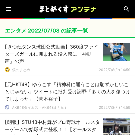
エンタメ 2022/07/08 の記事一覧
【きつねダンス球団公式動画】360度ファイ
ターズガールに囲まれる没入感に「神動
画」の声
僕のまとめ
2022/7/8(Fr) 14:59
【元HKT48】ゆうこす「精神科に通うことは恥ずかしいこ
とじゃない」ツイートに批判受け謝罪「多くの人を傷つけ
てしまった」【菅本裕子】
AKB48タイムズ（AKB48まとめ）
2022/7/8(Fr) 14:59
【朗報】STU48中村舞がプロ野球オールスタ
ーゲームで始球式に登板！！【オールスタ