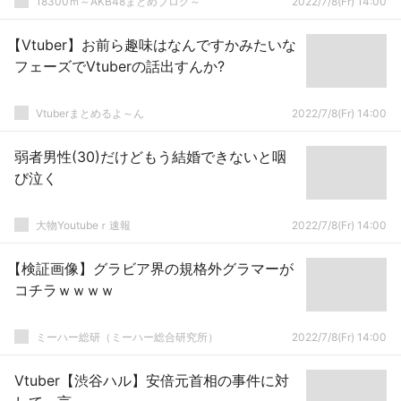
18300ｍ～AKB48まとめブログ～
2022/7/8(Fr) 14:00
【Vtuber】お前ら趣味はなんですかみたいな
フェーズでVtuberの話出すんか?
Vtuberまとめるよ～ん
2022/7/8(Fr) 14:00
弱者男性(30)だけどもう結婚できないと咽
び泣く
大物Youtubeｒ速報
2022/7/8(Fr) 14:00
【検証画像】グラビア界の規格外グラマーが
コチラｗｗｗｗ
ミーハー総研（ミーハー総合研究所）
2022/7/8(Fr) 14:00
Vtuber【渋谷ハル】安倍元首相の事件に対