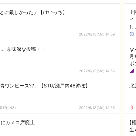
んとに厳しかった」【けいっち】
上
イ
し
2022/6/13(Mo) 14:59
ゃん、意味深な投稿・・・
な
月
ボ
2022/6/13(Mo) 14:56
青ワンピース??」【STU/瀬戸内48沖ぽ】
北
瀬戸内48）
2022/6/13(Mo) 14:56
々にカメコ席廃止
【櫻
生