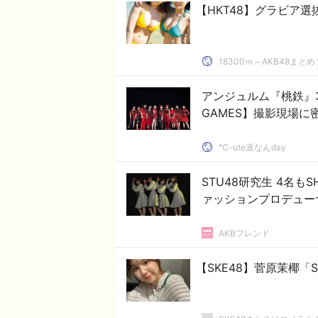
【HKT48】グラビア
18300ｍ～AKB48まと
アンジュルム『桃鉄』
GAMES】撮影現場に
℃-ute派なんday
STU48研究生 4名も
ァッションプロデュー
AKBフレンド
【SKE48】菅原茉椰「