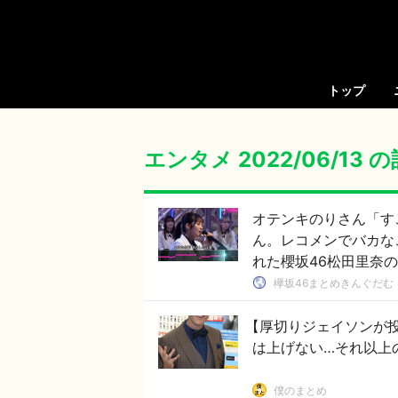
トップ
エンタメ 2022/06/13 
オテンキのりさん「す
ん。レコメンでバカな
れた櫻坂46松田里奈
欅坂46まとめきんぐだむ
【厚切りジェイソンが
は上げない…それ以上
僕のまとめ