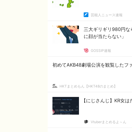
芸能人ニュース速報
三大ギリギリ980円
に顔が当たらない」
GOSSIP速報
初めてAKB48劇場公演を観覧したフ
HKTまとめもん【HKT48のまとめ】
【にじさんじ】KR女は
Vtuberまとめるよ～ん