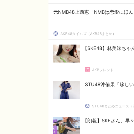
元NMB48上西恵「NMBは恋愛にほ
AKB48タイムズ（AKB48まとめ）
【SKE48】林美澪ち
AKBフレンド
STU48沖侑果「珍しい
STU48まとめニュース（
【朗報】SKEさん、早