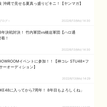
選抜 沖縄で見せる夏真っ盛りビキニ！【ヤンマガ】
めブログ～
2022/6/13(Mo) 14:30
3年決戦対決！ 竹内軍団vs橋迫軍団【ハロ通
密着！
2022/6/13(Mo) 14:30
SHOWROOMイベントに参加！！【神コレ STU48×フ
サーオーディション】
2022/6/13(Mo) 14:29
SKE48に入ってから7周年！ 8年目もよろしくね」