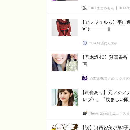
HKTまとめもん【HKT4
【アンジュルム】平山遊
∀ﾟ)━━━━!!
℃-ute派なんday
【乃木坂46】賀喜遥香
画
乃木坂46まとめ ラジオ
【画像あり】元フジアナ
レブ～」「羨ましい限
News Bomb｜ニュース
【祝】河西智美が第1子