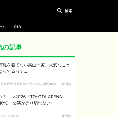
ーム
R18
気の記事
ぼ服を着てない高山一実、大変なこと
なってるって...
乃木通☆世界最速！乃木坂46欅坂46日向坂46速報まとめ
1時間前
ロ！コン2026「TOYOTA ARENA
OKYO」公演が売り切れない
ハロプロの種
1時間前