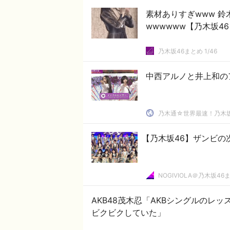
素材ありすぎwww 鈴
wwwwww【乃木坂4
乃木坂46まとめ 1/46
中西アルノと井上和の
乃木通☆世界最速！乃木坂
【乃木坂46】ザンビの
NOGIVIOLA＠乃木坂46
AKB48茂木忍「AKBシングルのレ
ビクビクしていた」