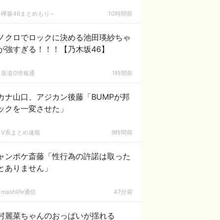
欅坂46まとめもり～
10時間前
ノクロでロックに決める池田瑛紗ちゃ
が強すぎる！！！【乃木坂46】
坂道G情報通
1時間前
カナ山口、アジカン後藤「BUMPが邦
ックを一変させた」
V系まとめ速報
9時間前
ャンポケ斎藤「性行為の許諾は取った
とありません」
mashlife通信
47分前
村麗菜ちゃんのおっぱいが揺れる