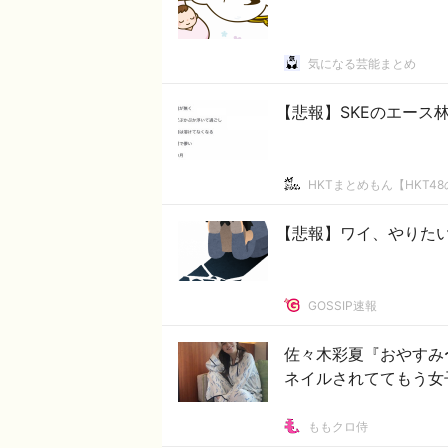
気になる芸能まとめ
【悲報】SKEのエース
HKTまとめもん【HKT4
【悲報】ワイ、やりた
GOSSIP速報
佐々木彩夏『おやすみ
ネイルされててもう女
ももクロ侍