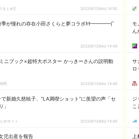
8のまとめ】
2022/6/13(Mo) 14:50
季が憧れの存在小田さくらと夢コラボｷﾀ━━━━(ﾟ
モ
ん
2022/6/13(Mo) 14:49
 ミニブック×超特大ポスター かっきーさんの説明動
サ
ロ
の時間
2022/6/13(Mo) 14:46
で新婚久慈暁子、”LA満喫ショット”に羨望の声「セ
ジ
り」
こ
まとめサイト
2022/6/13(Mo) 14:46
女児出産を報告
上