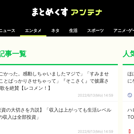
ニュース
エンタメ
ネタ
生活
スポーツ
アニメ･ゲ
の記事一覧
人
ごかった。感動しちゃいましたマジで」「すみませ
ほ
ことばっかりさせちゃって」『そこさく』で披露さ
に
の歌を絶賛【レコメン！】
2022/6/13(Mo) 14:59
投資の大切さを力説】「収入は上がっても生活レベル
ハ
の収入は全部投資」
T
2022/6/13(Mo) 14:59