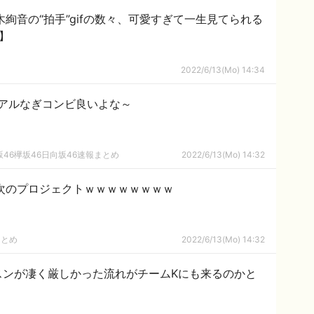
木絢音の“拍手”gifの数々、可愛すぎて一生見てられる
6】
2022/6/13(Mo) 14:34
アルなぎコンビ良いよな～
46欅坂46日向坂46速報まとめ
2022/6/13(Mo) 14:32
次のプロジェクトｗｗｗｗｗｗｗｗ
まとめ
2022/6/13(Mo) 14:32
ッスンが凄く厳しかった流れがチームKにも来るのかと