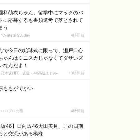
國料萌衣ちゃん、留学中にマックのバ
トに応募するも書類選考で落とされて
まう
℃-ute派なんday
4時間前
んで今日の始球式に限って、瀬戸口心
ちゃんはミニスカじゃなくてダサいズ
ンなんだよ！
乃木坂LIFE -坂道・48高速まとめ-
10時間前
原ももがでかい
ハロプロの種
4時間前
坂46】日向坂46大田美月、この四期
らと交流がある模様