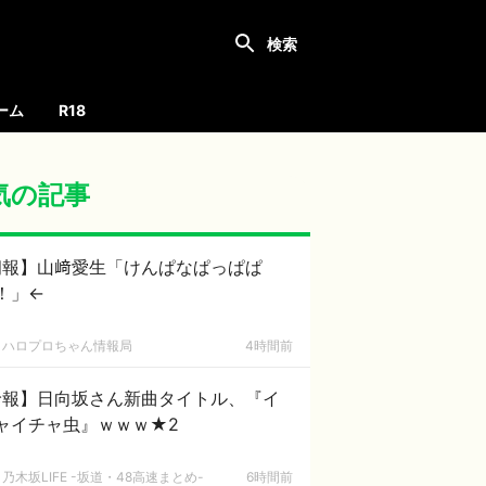
ーム
R18
気の記事
朗報】山﨑愛生「けんぱなぱっぱぱ
！」←
ハロプロちゃん情報局
4時間前
珍報】日向坂さん新曲タイトル、『イ
ャイチャ虫』ｗｗｗ★2
乃木坂LIFE -坂道・48高速まとめ-
6時間前