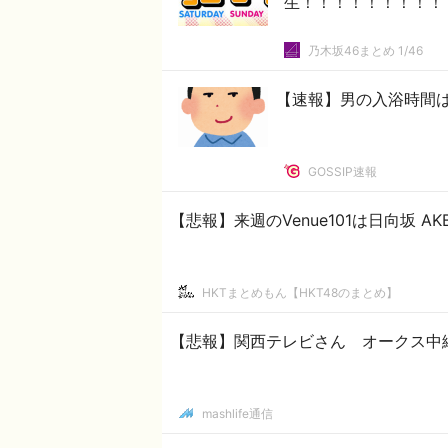
生！！！！！！！！！
乃木坂46まとめ 1/46
【速報】男の入浴時間は
GOSSIP速報
【悲報】来週のVenue101は日向坂 A
HKTまとめもん【HKT48のまとめ】
【悲報】関西テレビさん オークス中
mashlife通信