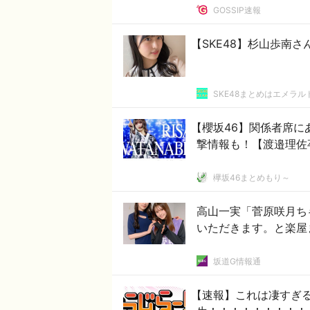
GOSSIP速報
【SKE48】杉山歩南
SKE48まとめはエメラ
【櫻坂46】関係者席に
撃情報も！【渡邉理佐
欅坂46まとめもり～
高山一実「菅原咲月ち
いただきます。と楽屋
坂道G情報通
【速報】これは凄すぎる