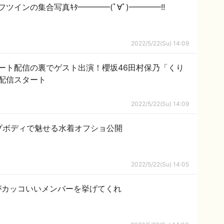
ツインの集合写真ｷﾀ━━━━(ﾟ∀ﾟ)━━━━!!
2022/5/22(Su) 14:09
ート配信の裏でゲスト出演！櫻坂46田村保乃「くり
配信スタート
2022/5/22(Su) 14:09
プボディで魅せる水着オフショ公開
2022/5/22(Su) 14:05
んがカッコいいメンバーを挙げてくれ