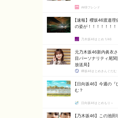
AKBフレンド
【速報】櫻坂46渡邉理
の姿が！！！！！！！
乃木坂46まとめ 1/46
元乃木坂46新内眞衣
目パーソナリティ尾関
放送局】
欅坂46まとめきんぐだむ
【日向坂46】今週の
む？
日向坂46まとめもり～
【乃木坂46】この池田