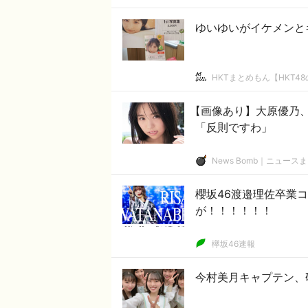
ゆいゆいがイケメンと
HKTまとめもん【HKT4
【画像あり】大原優乃
「反則ですわ」
News Bomb｜ニュース
櫻坂46渡邉理佐卒業
が！！！！！！
欅坂46速報
今村美月キャプテン、