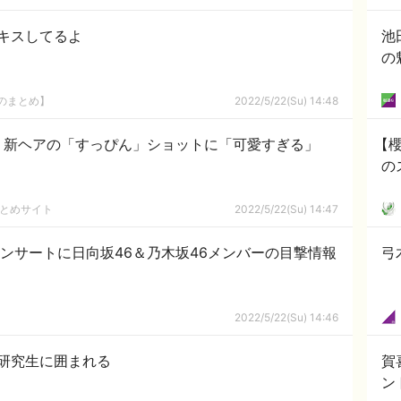
キスしてるよ
池
の
8のまとめ】
2022/5/22(Su) 14:48
、新ヘアの「すっぴん」ショットに「可愛すぎる」
【櫻
の
まとめサイト
2022/5/22(Su) 14:47
コンサートに日向坂46＆乃木坂46メンバーの目撃情報
弓
2022/5/22(Su) 14:46
研究生に囲まれる
賀
ン