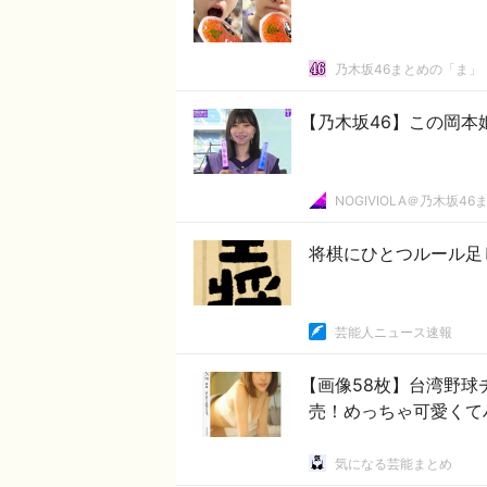
乃木坂46まとめの「ま」
【乃木坂46】この岡本姫
NOGIVIOLA＠乃木坂46
将棋にひとつルール足
芸能人ニュース速報
【画像58枚】台湾野
売！めっちゃ可愛くて
気になる芸能まとめ