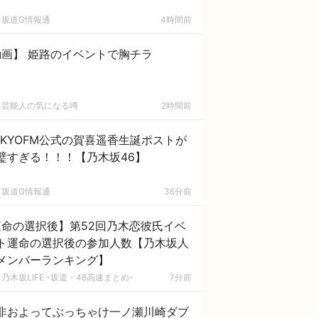
坂道G情報通
4時間前
動画】 姫路のイベントで胸チラ
芸能人の気になる噂
2時間前
OKYOFM公式の賀喜遥香生誕ポストが
璧すぎる！！！【乃木坂46】
坂道G情報通
36分前
運命の選択後】第52回乃木恋彼氏イベ
ト運命の選択後の参加人数【乃木坂人
メンバーランキング】
乃木坂LIFE -坂道・48高速まとめ-
7分前
非およってぶっちゃけ一ノ瀬川崎ダブ