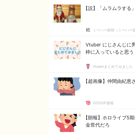
【説】「ムラムラする
ミーハー総研（ミーハー
Vtuber にじさん
枠に入っていると思う
Vtuberまとめてみました
【超画像】仲間由紀恵
GOSSIP速報
【朗報】ホロライブ5期
金世代だろ