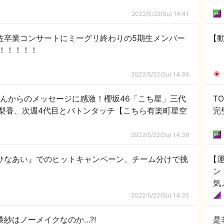
2022/5/22(Su) 14:41
佐卒業コンサートにミーグリ終わりの5期生メンバー
【
！！！！！
2022/5/22(Su) 14:36
さんからのメッセージに感激！櫻坂46「こち星」三代
T
梨香、次週4代目とバトンタッチ【こちら有楽町星空
完
2022/5/22(Su) 14:36
『ひなあい』でのヒットキャンペーン、チーム分けで挑
【
ン
気
2022/5/22(Su) 14:35
瑛紗はノーメイクなのか…?!
是