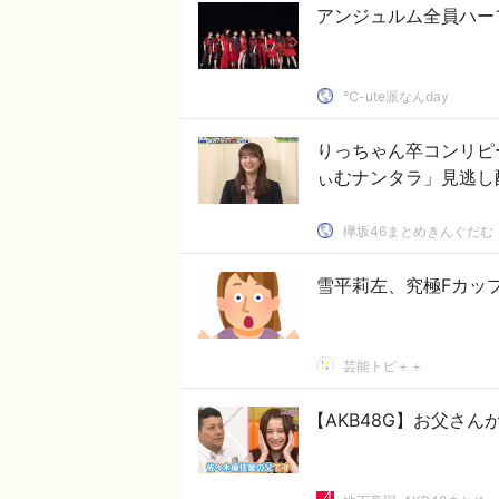
アンジュルム全員ハーフ
℃-ute派なんday
りっちゃん卒コンリピ
ぃむナンタラ」見逃し
欅坂46まとめきんぐだむ
雪平莉左、究極Fカッ
芸能トピ＋＋
【AKB48G】お父さ