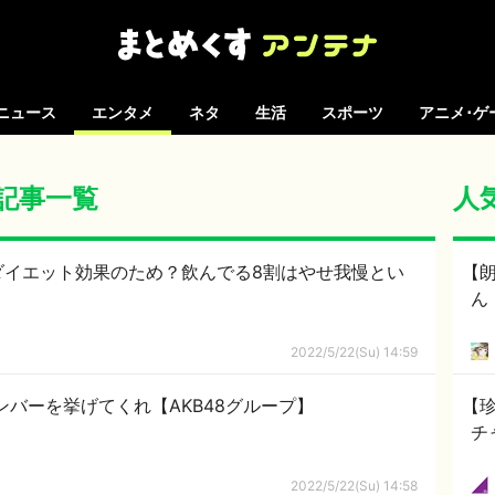
ニュース
エンタメ
ネタ
生活
スポーツ
アニメ･ゲ
の記事一覧
人
ダイエット効果のため？飲んでる8割はやせ我慢とい
【
ん
2022/5/22(Su) 14:59
ンバーを挙げてくれ【AKB48グループ】
【
チ
2022/5/22(Su) 14:58