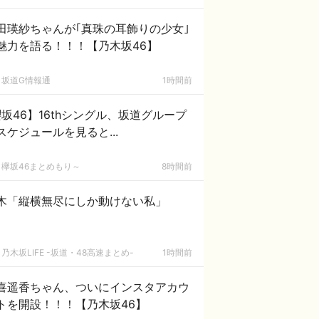
田瑛紗ちゃんが｢真珠の耳飾りの少女｣
魅力を語る！！！【乃木坂46】
坂道G情報通
1時間前
坂46】16thシングル、坂道グループ
スケジュールを見ると...
欅坂46まとめもり～
8時間前
木「縦横無尽にしか動けない私」
乃木坂LIFE -坂道・48高速まとめ-
1時間前
喜遥香ちゃん、ついにインスタアカウ
トを開設！！！【乃木坂46】