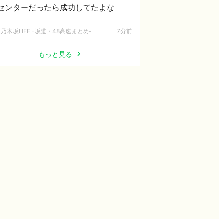
センターだったら成功してたよな
乃木坂LIFE -坂道・48高速まとめ-
7分前
もっと見る