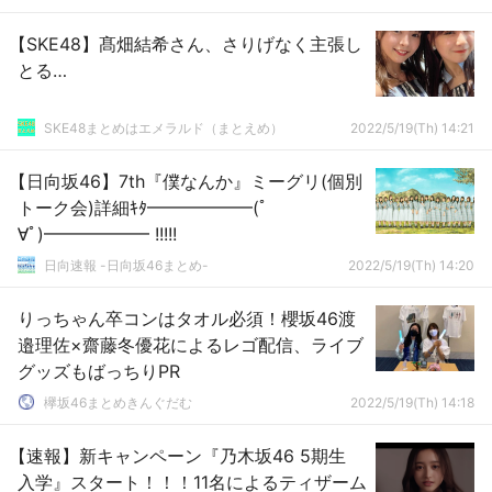
【SKE48】髙畑結希さん、さりげなく主張し
とる…
SKE48まとめはエメラルド（まとえめ）
2022/5/19(Th) 14:21
【日向坂46】7th『僕なんか』ミーグリ(個別
トーク会)詳細ｷﾀ━━━━━━(ﾟ
∀ﾟ)━━━━━━ !!!!!
日向速報 -日向坂46まとめ-
2022/5/19(Th) 14:20
りっちゃん卒コンはタオル必須！櫻坂46渡
邉理佐×齋藤冬優花によるレゴ配信、ライブ
グッズもばっちりPR
欅坂46まとめきんぐだむ
2022/5/19(Th) 14:18
【速報】新キャンペーン『乃木坂46 5期生
入学』スタート！！！11名によるティザーム