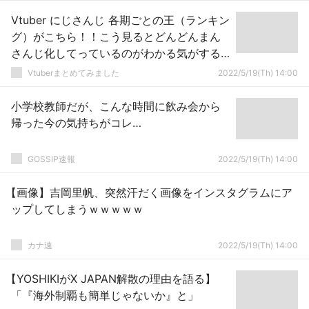
Vtuber にじさんじ 各期ごとの王（ランキン
グ）がこちら！！こう見るとどんどんまん
さんじ化してっているのがわかる気がする…
Vtuberまとめてみました
2022/5/19(Th) 14:00
小学校教師だが、こんな時間に飲み会から
帰った今の気持ちがコレ…
GOSSIP速報
2022/5/19(Th) 14:00
【画像】吉岡里帆、突然汗だく画像をインスタグラムにア
ップしてしまうｗｗｗｗｗ
カナ速
2022/5/19(Th) 14:00
【YOSHIKIがX JAPAN解散の理由を語る】
「『海外制覇も簡単じゃないか』と」