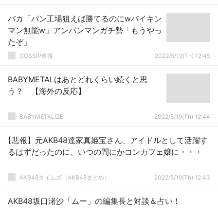
バカ「パン工場狙えば勝てるのにwバイキン
マン無能w」アンパンマンガチ勢「もうやっ
たぞ」
GOSSIP速報
2022/5/19(Th) 12:45
BABYMETALはあとどれくらい続くと思
う？ 【海外の反応】
BABYMETALIZE
2022/5/19(Th) 12:44
【悲報】元AKB48達家真姫宝さん、アイドルとして活躍す
るはずだったのに、いつの間にかコンカフェ嬢に・・・
AKB48タイムズ（AKB48まとめ）
2022/5/19(Th) 12:43
AKB48坂口渚沙「ムー」の編集長と対談＆占い！