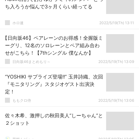
ち入ろうか悩んで3ヶ月くらい経ってる
ホロ速
2022/5/19(Th) 13:11
【日向坂46】ペアレーンのお得感！全握版ミ
ーグリ、12名のソロレーンとペア組み合わ
せがこちら！【7thシングル 僕なんか】
日向坂46まとめもり～
2022/5/19(Th) 13:09
“YOSHIKI サプライズ登場!!” 玉井詩織、次回
『モニタリング』スタジオゲスト出演決
定！
ももクロ侍
2022/5/19(Th) 13:06
佐々木希、激押しの秋田美人“しーちゃん”と
２ショット