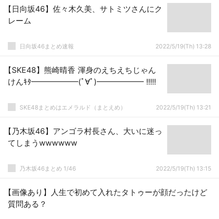
【日向坂46】佐々木久美、サトミツさんにク
レーム
日向坂46まとめ速報
2022/5/19(Th) 13:28
【SKE48】熊崎晴香 渾身のえちえちじゃん
けんｷﾀ━━━━━━(ﾟ∀ﾟ)━━━━━━ !!!!!
SKE48まとめはエメラルド（まとえめ）
2022/5/19(Th) 13:21
【乃木坂46】アンゴラ村長さん、大いに迷っ
てしまうwwwwww
乃木坂46まとめ 1/46
2022/5/19(Th) 13:15
【画像あり】人生で初めて入れたタトゥーが顔だったけど
質問ある？