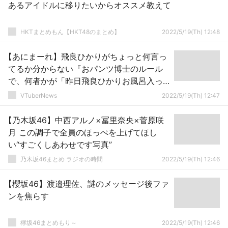
あるアイドルに移りたいからオススメ教えて
HKTまとめもん【HKT48のまとめ】
2022/5/19(Th) 12:48
【あにまーれ】飛良ひかりがちょっと何言っ
てるか分からない『おパンツ博士のルール
で、何者かが「昨日飛良ひかりお風呂入っ
てない」って通報したら、…』
VTuberNews
2022/5/19(Th) 12:47
【乃木坂46】中西アルノ×冨里奈央×菅原咲
月 この調子で全員のほっぺを上げてほし
い“すごくしあわせです写真”
乃木坂46まとめ ラジオの時間
2022/5/19(Th) 12:46
【櫻坂46】渡邉理佐、謎のメッセージ後ファ
ンを焦らす
欅坂46まとめもり～
2022/5/19(Th) 12:46