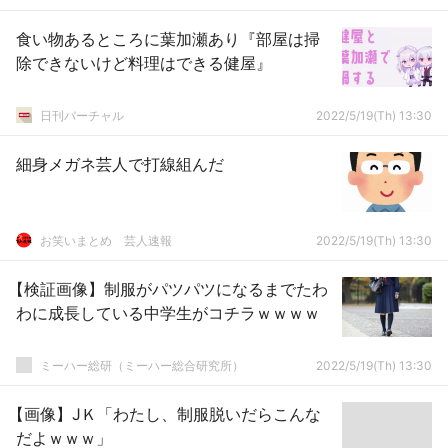
ビ」 チグちゃん「ビビ？知らないキャラが
出て来た。私ワンピース読んだ事ないん
食い物あるところに葉加瀬あり『部屋は掃
だ」 ぺんどりゃ「……」 浅すぎだろ…
除できないけど料理はできる健屋』
日刊バーチャル
2022/5/19(Th) 13:30
細身メガネ芸人で打線組んだ
お笑いまとめ 芸人速報
2022/5/19(Th) 13:30
【検証画像】制服がパツパツになるまでたわ
わに成長している中学生がコチラｗｗｗｗ
ミーハー総研（ミーハー総合研究所）
2022/5/19(Th) 13:30
【画像】JＫ「わたし、制服脱いだらこんな
だよｗｗｗ」