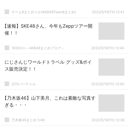
チーム8まとめりか(AKB48Team8まとめ)
2022/5/19(Th) 12:41
【速報】SKE48さん、今年もZeppツアー開
催！！
18300ｍ～AKB48まとめブログ～
2022/5/19(Th) 12:40
にじさんじワールドトラベル グッズ&ボイ
ス販売決定！！
日刊バーチャル
2022/5/19(Th) 12:40
【乃木坂46】山下美月、これは素敵な写真す
ぎる・・・
乃木坂46まとめ 1/46
2022/5/19(Th) 12:38