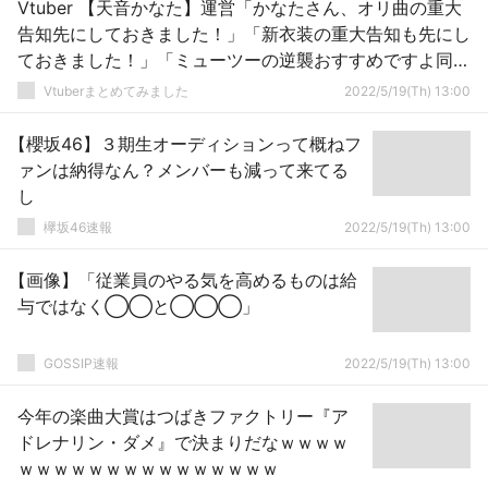
Vtuber 【天音かなた】運営「かなたさん、オリ曲の重大
告知先にしておきました！」「新衣装の重大告知も先にし
ておきました！」「ミューツーの逆襲おすすめですよ同時
視聴しましょう！」→直前NG 「音声トラブル解決しま
Vtuberまとめてみました
2022/5/19(Th) 13:00
したよ龍が如くやりましょう！」→解決してない」 「こ
のホラゲ一時間で終わるからやりましょう！」→終わらな
【櫻坂46】３期生オーディションって概ねフ
い
ァンは納得なん？メンバーも減って来てる
し
欅坂46速報
2022/5/19(Th) 13:00
【画像】「従業員のやる気を高めるものは給
与ではなく◯◯と◯◯◯」
GOSSIP速報
2022/5/19(Th) 13:00
今年の楽曲大賞はつばきファクトリー『ア
ドレナリン・ダメ』で決まりだなｗｗｗｗ
ｗｗｗｗｗｗｗｗｗｗｗｗｗｗｗ