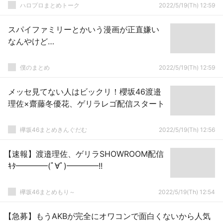
ハロプロまとめトーク
2022/5/19(Th) 12:59
スパイファミリーとかいう漫画が正直嫌い
なんやけど…
僕のまとめ
2022/5/19(Th) 12:59
メッセ見てない人はビックリ！櫻坂46渡邉
理佐×齋藤冬優花、ゲリラレゴ配信スタート
欅坂46まとめきんぐだむ
2022/5/19(Th) 12:56
【速報】渡邉理佐、ゲリラSHOWROOM配信
ｷﾀ━━━━(ﾟ∀ﾟ)━━━━!!
欅坂46まとめもり～
2022/5/19(Th) 12:54
【急募】もうAKBが完全にオワコンで面白くないから人気