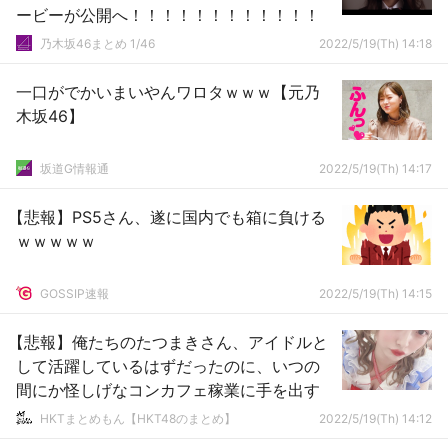
ービーが公開へ！！！！！！！！！！！！
乃木坂46まとめ 1/46
2022/5/19(Th) 14:18
一口がでかいまいやんワロタｗｗｗ【元乃
木坂46】
坂道G情報通
2022/5/19(Th) 14:17
【悲報】PS5さん、遂に国内でも箱に負ける
ｗｗｗｗｗ
GOSSIP速報
2022/5/19(Th) 14:15
【悲報】俺たちのたつまきさん、アイドルと
して活躍しているはずだったのに、いつの
間にか怪しげなコンカフェ稼業に手を出す
HKTまとめもん【HKT48のまとめ】
2022/5/19(Th) 14:12