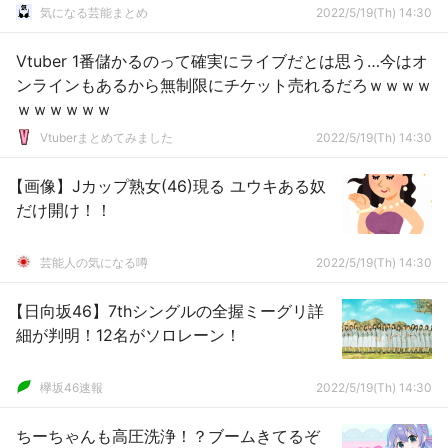
気になる芸能まとめ
2022/5/19(Th) 14:30
Vtuber 1番儲かるのって確実にライブだとは思う…今はオ
ンラインもあるから無制限にチケット売れるだろｗｗｗｗ
ｗｗｗｗｗｗ
Vtuberまとめてみました
2022/5/19(Th) 14:30
【画像】Jカップ熟女(46)現る ユウキある奴
だけ開け！！
芸能人の気になる噂
2022/5/19(Th) 14:30
【日向坂46】7thシングルの全握ミーグリ詳
細が判明！12名がソロレーン！
欅坂46速報
2022/5/19(Th) 14:30
ちーちゃんも高圧洗浄！？ブームきてるぞ