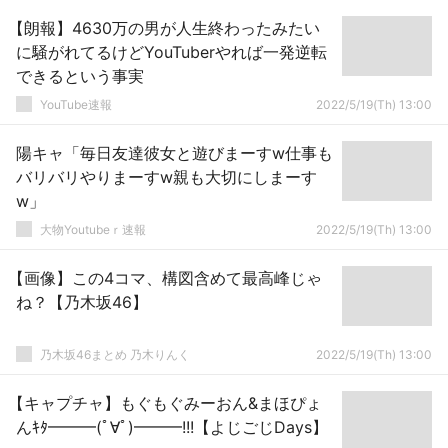
【朗報】4630万の男が人生終わったみたい
に騒がれてるけどYouTuberやれば一発逆転
できるという事実
YouTube速報
2022/5/19(Th) 13:00
陽キャ「毎日友達彼女と遊びまーすw仕事も
バリバリやりまーすw親も大切にしまーす
w」
大物Youtubeｒ速報
2022/5/19(Th) 13:00
【画像】この4コマ、構図含めて最高峰じゃ
ね？【乃木坂46】
乃木坂46まとめ 乃木りんく
2022/5/19(Th) 13:00
【キャプチャ】もぐもぐみーおん&まほぴょ
んｷﾀ━━━(ﾟ∀ﾟ)━━━!!!【よじごじDays】