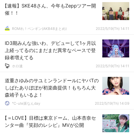
【速報】SKE48さん、今年もZeppツアー開
催！！
ROMれ！ペンギン(AKB48まとめ)
2022/5/19(Th) 14:11
ID3期みんな強いわ、デビューして1ヶ月以
上経ってるのにまだまだ異常なペースで登
録者増えてる
ホロ速
2022/5/19(Th) 14:11
道重さゆみのサユミンランドールにヤバTの
しばたありぼぼが初楽曲提供！もちろん大
森靖子もいるよ！
℃-ute派なんday
2022/5/19(Th) 14:09
【＝LOVE】目標は東京ドーム、山本杏奈セ
ンター曲『笑顔のレシピ』MVが公開