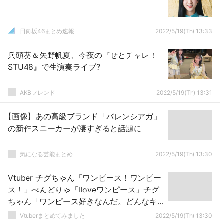
日向坂46まとめ速報
2022/5/19(Th) 13:33
兵頭葵＆矢野帆夏、今夜の『せとチャレ！
STU48』で生演奏ライブ?
AKBフレンド
2022/5/19(Th) 13:31
【画像】あの高級ブランド「バレンシアガ」
の新作スニーカーが凄すぎると話題に
気になる芸能まとめ
2022/5/19(Th) 13:30
Vtuber チグちゃん「ワンピース！ワンピー
ス！」ぺんどりゃ「Iloveワンピース」チグ
ちゃん「ワンピース好きなんだ。どんなキ
ャラが好き？ルフィ？」 ぺんどりゃ「ビ
Vtuberまとめてみました
2022/5/19(Th) 13:30