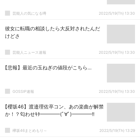
芸能人の気になる噂
2022/5/19(Th) 13:30
彼女に転職の相談したら大反対されたんだ
けどさ
芸能人ニュース速報
2022/5/19(Th) 13:30
【悲報】最近の玉ねぎの値段がこちら…
GOSSIP速報
2022/5/19(Th) 13:30
【櫻坂46】渡邉理佐卒コン、あの楽曲が解禁
か！？匂わせｷﾀ━━━━(ﾟ∀ﾟ)━━━━!!
欅坂46まとめもり～
2022/5/19(Th) 13:29