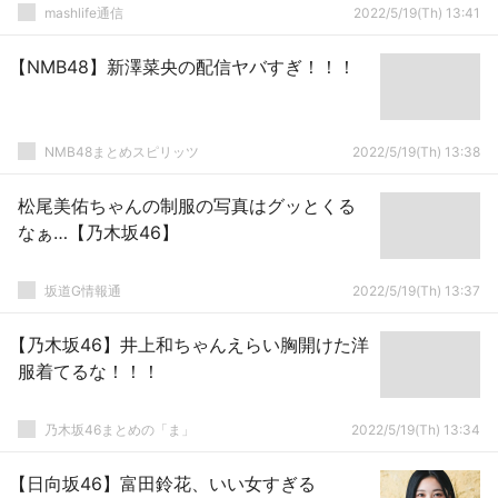
mashlife通信
2022/5/19(Th) 13:41
【NMB48】新澤菜央の配信ヤバすぎ！！！
NMB48まとめスピリッツ
2022/5/19(Th) 13:38
松尾美佑ちゃんの制服の写真はグッとくる
なぁ…【乃木坂46】
坂道G情報通
2022/5/19(Th) 13:37
【乃木坂46】井上和ちゃんえらい胸開けた洋
服着てるな！！！
乃木坂46まとめの「ま」
2022/5/19(Th) 13:34
【日向坂46】富田鈴花、いい女すぎる