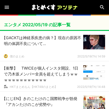
エンタメ 2022/05/19 の記事一覧
【GACKTは神経系疾患の病？】現在の原因不
明の体調不良について…
僕のまとめ
2022/5/19(Th) 14:59
【衝撃】 TWICEが個人インスタ開設、1日
で乃木坂メンバー全員を超えてしまうｗｗ
ｗｗｗｗｗｗｗｗｗｗｗ
HKTまとめもん【HKT48のまとめ】
2022/5/19(Th) 14:48
【にじEN】きのこたけのこ国際戦争が勃発
『アカンたけのこが劣勢や』