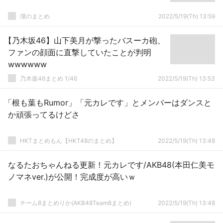
僕のまとめ
2022/5/19(Th) 13:59
【乃木坂46】山下美月が撃ったバスーカ砲、
ファンの顔面に直撃していたことが判明
wwwwww
乃木坂46まとめ 1/46
2022/5/19(Th) 13:53
「根も葉もRumor」「元カレです」とメンバーはダンスと
か頑張ってるけどさ
HKTまとめもん【HKT48のまとめ】
2022/5/19(Th) 13:48
なるたおちゃんねる更新！元カレです/AKB48(本田仁美モ
ノマネver.)が公開！完成度が高いｗ
チーム8まとめりか(AKB48Team8まとめ)
2022/5/19(Th) 13:48