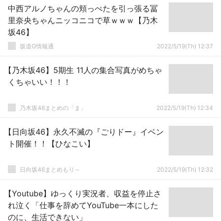
中西アルノちゃんの頬っぺたを引っ張る冨
里奈央ちゃんニッコニコで草ｗｗｗ【乃木
坂46】
坂道G情報通
2022/5/19(Th) 12:37
【乃木坂46】5期生 11人の集合写真がめちゃ
くちゃいい！！！
乃木坂46まとめの「ま」
2022/5/19(Th) 12:34
【日向坂46】永久不滅の『ごりドー』イベン
ト開催！！【ひなこい】
日向坂46まとめもり～
2022/5/19(Th) 12:32
【Youtube】ゆっくり実況者、収益を停止さ
れ泣く「仕事を辞めてYouTube一本にした
のに、生活できない」