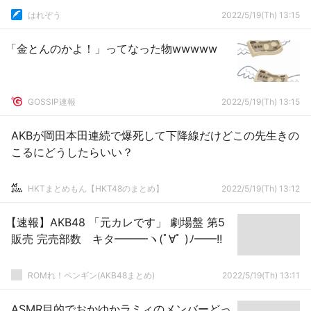
はれぞう
2022/5/19(Th) 13:15
「金とんのかよ！」ってなった物wwwww
GOSSIP速報
2022/5/19(Th) 13:15
AKBが岡田本田連続で爆死して下降線だけどこの先生きの
こるにどうしたらいい？
HKTまとめもん【HKT48のまとめ】
2022/5/19(Th) 13:12
【速報】AKB48 「元カレです」 劇場盤 第5
販売 完売部数 キタ━━━ヽ(ﾟ∀ﾟ )ﾉ━━!!
ROMれ！ペンギン(AKB48まとめ)
2022/5/19(Th) 13:11
ASMR目的でおかゆかラミィのメンバーどっ