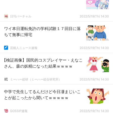
日刊バーチャル
2022/5/19(Th) 14:30
ワイ本日運転免許の学科試験１７回目に落
ちて無事に帰宅
芸能人ニュース速報
2022/5/19(Th) 14:30
【検証画像】国民的コスプレイヤー・えなこ
さん、森の妖精になった結果ｗｗｗｗ
ミーハー総研（ミーハー総合研究所）
2022/5/19(Th) 14:30
中学で先生してるんだけど今日凄まじいこ
とが起こったから聞いてｗｗｗｗｗ
GOSSIP速報
2022/5/19(Th) 14:30