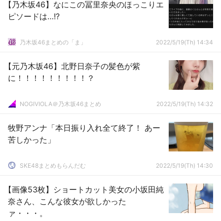
【乃木坂46】なにこの冨里奈央のほっこりエ
ピソードは…!?
乃木坂46まとめの「ま」
2022/5/19(Th) 14:34
【元乃木坂46】北野日奈子の髪色が紫
に！！！！！！！！！？
NOGIVIOLA＠乃木坂46まとめ
2022/5/19(Th) 14:32
牧野アンナ「本日振り入れ全て終了！ あー
苦しかった」
SKE48まとめもらんだむ
2022/5/19(Th) 14:30
【画像53枚】ショートカット美女の小坂田純
奈さん、こんな彼女が欲しかった
ァ・・・。