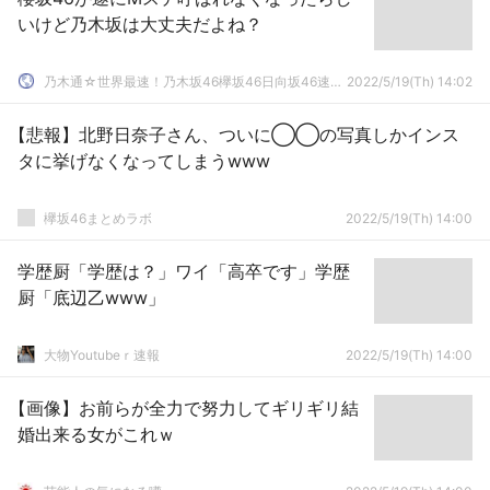
いけど乃木坂は大丈夫だよね？
乃木通☆世界最速！乃木坂46欅坂46日向坂46速報まとめ
2022/5/19(Th) 14:02
【悲報】北野日奈子さん、ついに◯◯の写真しかインス
タに挙げなくなってしまうwww
欅坂46まとめラボ
2022/5/19(Th) 14:00
学歴厨「学歴は？」ワイ「高卒です」学歴
厨「底辺乙www」
大物Youtubeｒ速報
2022/5/19(Th) 14:00
【画像】お前らが全力で努力してギリギリ結
婚出来る女がこれｗ