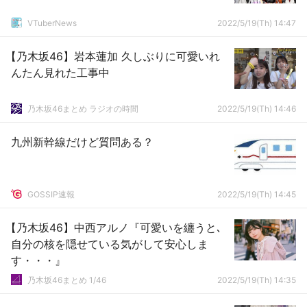
VTuberNews
2022/5/19(Th) 14:47
【乃木坂46】岩本蓮加 久しぶりに可愛いれ
んたん見れた工事中
乃木坂46まとめ ラジオの時間
2022/5/19(Th) 14:46
九州新幹線だけど質問ある？
GOSSIP速報
2022/5/19(Th) 14:45
【乃木坂46】中西アルノ『可愛いを纏うと､
自分の核を隠せている気がして安心しま
す・・・』
乃木坂46まとめ 1/46
2022/5/19(Th) 14:35