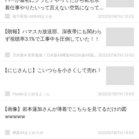
バーが最初にグラビアやってたから私も水
着仕事やりたいって言えない空気になって
た」
地下帝国-AKB48まとめ
2022/5/19(Th) 13:03
【朗報】ハマスカ放送部、深夜帯にも関わら
ず視聴率3.1%で工事中を圧倒していた！！
乃木通☆世界最速！乃木坂46欅坂46日向坂46速報まとめ
2022/5/19(Th) 13:02
【にじさんじ】こいつらを小さくして売れ！
Vtuberまとめるよ～ん
2022/5/19(Th) 13:00
【画像】岩本蓮加さんが薄着でこちらを見てるだけの図
wwwww
欅坂46まとめラボ
2022/5/19(Th) 13:00