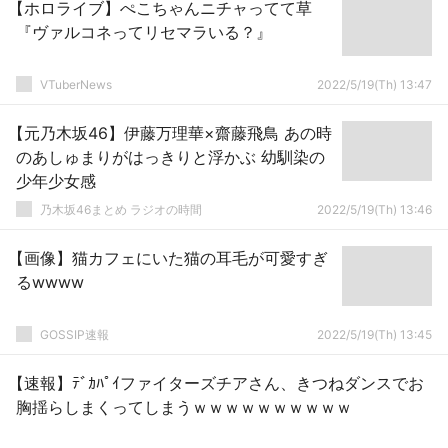
【ホロライブ】ぺこちゃんニチャってて草
『ヴァルコネってリセマラいる？』
VTuberNews
2022/5/19(Th) 13:47
【元乃木坂46】伊藤万理華×齋藤飛鳥 あの時
のあしゅまりがはっきりと浮かぶ 幼馴染の
少年少女感
乃木坂46まとめ ラジオの時間
2022/5/19(Th) 13:46
【画像】猫カフェにいた猫の耳毛が可愛すぎ
るwwww
GOSSIP速報
2022/5/19(Th) 13:45
【速報】ﾃﾞｶﾊﾟｲファイターズチアさん、きつねダンスでお
胸揺らしまくってしまうｗｗｗｗｗｗｗｗｗｗ