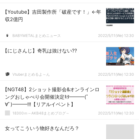
【Youtube】吉田製作所「破産です！」←年
収2億円
BABYMETALまとめニュース
2022/5/11(We) 12:30
【にじさんじ】奇乳は抜けない??
Vtuberまとめるよ～ん
2022/5/11(We) 12:30
【NGT48】2ショット撮影会&オンラインロ
ングおしゃべり会開催決定ｷﾀ━━━(ﾟ
∀ﾟ)━━━!!!【リアルイベント】
18300ｍ～AKB48まとめブログ～
2022/5/11(We) 12:30
女ってこういう物好きなんだろ？