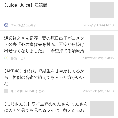
【Juice=Juice】江端飯
℃-ute派なんday
2022/5/11(We) 14:10
渡辺裕之さん密葬 妻の原日出子がコメン
ト公表「心の病は夫を蝕み、不安から抜け
出せなくなりました」「希望持てる治療始
めた矢先」
芸能トピ＋＋
2022/5/11(We) 14:05
【AKB48】お前ら 17期生を甘やかしてるか
ら、恒例の合宿で鍛えてもらった方がいい
な
地下帝国-AKB48まとめ
2022/5/11(We) 14:03
【にじさんじ】ワイ生粋のちんさん まんさん
にガチで男でも見れるライバー教えたるわ