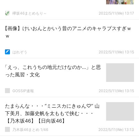
欅坂46まとめもり～
2022/5/11(We) 13:17
【画像】けいおんとかいう昔のアニメのキャラブスすぎｗ
ｗ
はれぞう
2022/5/11(We) 13:15
「えっ、これうちの地元だけなのか…」と思
った風習・文化
GOSSIP速報
2022/5/11(We) 13:15
たまらんな・・・“ミニスカにきゅん♡” 山
下美月、加藤史帆を太ももで挟む・・・
【乃木坂46】【日向坂46】
乃木坂46まとめ 1/46
2022/5/11(We) 13:13