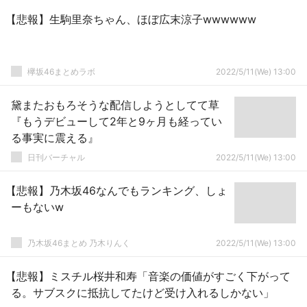
【悲報】生駒里奈ちゃん、ほぼ広末涼子wwwwww
欅坂46まとめラボ
2022/5/11(We) 13:00
黛またおもろそうな配信しようとしてて草
『もうデビューして2年と9ヶ月も経ってい
る事実に震える』
日刊バーチャル
2022/5/11(We) 13:00
【悲報】乃木坂46なんでもランキング、しょ
ーもないw
乃木坂46まとめ 乃木りんく
2022/5/11(We) 13:00
【悲報】ミスチル桜井和寿「音楽の価値がすごく下がって
る。サブスクに抵抗してたけど受け入れるしかない」