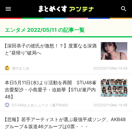
エンタメ 2022/05/11 の記事一覧
【深田恭子の彼氏が激怒！？】度重なる深酒
と“昼帰り”破局へ
僕のまとめ
2022/5/11(We) 14:59
本日5月11日(水)より活動を再開 STU48峯
吉愛梨沙・小島愛子・迫姫華【STU/瀬戸内
48】
STU48まとめニュース（瀬戸内48）
2022/5/11(We) 14:58
【悲報】若手アーティストが選ぶ最強平成ソング、AKB48
グループ＆坂道46グループは0票・・・