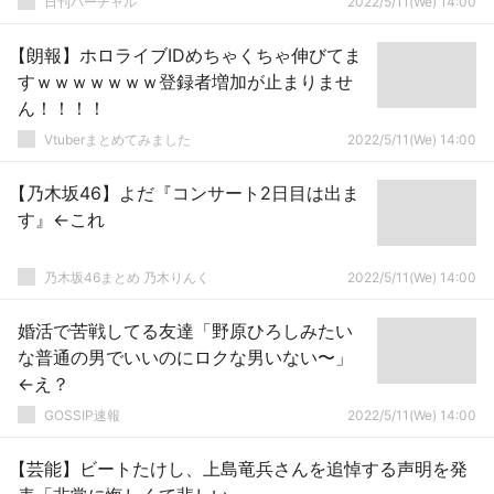
日刊バーチャル
2022/5/11(We) 14:00
【朗報】ホロライブIDめちゃくちゃ伸びてま
すｗｗｗｗｗｗｗ登録者増加が止まりませ
ん！！！！
Vtuberまとめてみました
2022/5/11(We) 14:00
【乃木坂46】よだ『コンサート2日目は出ま
す』←これ
乃木坂46まとめ 乃木りんく
2022/5/11(We) 14:00
婚活で苦戦してる友達「野原ひろしみたい
な普通の男でいいのにロクな男いない〜」
←え？
GOSSIP速報
2022/5/11(We) 14:00
【芸能】ビートたけし、上島竜兵さんを追悼する声明を発