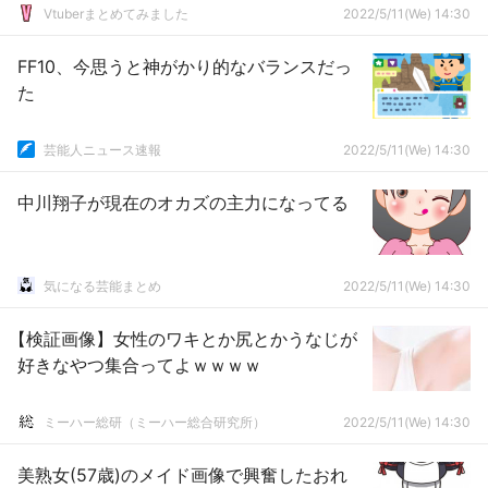
Vtuberまとめてみました
2022/5/11(We) 14:30
FF10、今思うと神がかり的なバランスだっ
た
芸能人ニュース速報
2022/5/11(We) 14:30
中川翔子が現在のオカズの主力になってる
気になる芸能まとめ
2022/5/11(We) 14:30
【検証画像】女性のワキとか尻とかうなじが
好きなやつ集合ってよｗｗｗｗ
ミーハー総研（ミーハー総合研究所）
2022/5/11(We) 14:30
美熟女(57歳)のメイド画像で興奮したおれ