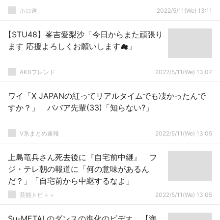
ホロ速
2022/5/11(We) 13:11
【STU48】峯吉愛梨沙「今日からまた頑張り
ます 応援よろしくお願いします☁」
AKBフレンド
2022/5/11(We) 13:07
ワイ「X JAPANの紅ってリアルタイムでも凄かったんで
すか？」 ババア先輩(33)「知らない?」
V系まとめ速報
2022/5/11(We) 13:05
上島竜兵さん死去後に『自宅前中継』 フ
ジ・テレ朝の報道に「何の意味があるん
だ？」「自宅前から中継するなよ」
芸能トピ＋＋
2022/5/11(We) 13:05
Su-METALのダンスの進化のビデオ 【海