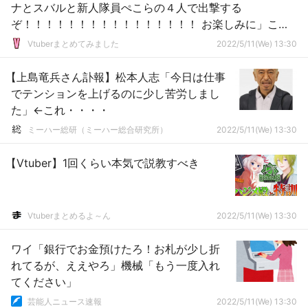
ナとスバルと新人隊員ぺこらの４人で出撃する
ぞ！！！！！！！！！！！！！！！！ お楽しみに」こん
なん数字出るの確定のメンツやん！！！さすがミオしゃの
Vtuberまとめてみました
2022/5/11(We) 13:30
集めるコラボは最高だなｗｗｗ
【上島竜兵さん訃報】松本人志「今日は仕事
でテンションを上げるのに少し苦労しまし
た」←これ・・・・
ミーハー総研（ミーハー総合研究所）
2022/5/11(We) 13:30
【Vtuber】1回くらい本気で説教すべき
Vtuberまとめるよ～ん
2022/5/11(We) 13:30
ワイ「銀行でお金預けたろ！お札が少し折
れてるが、ええやろ」機械「もう一度入れ
てください」
芸能人ニュース速報
2022/5/11(We) 13:30