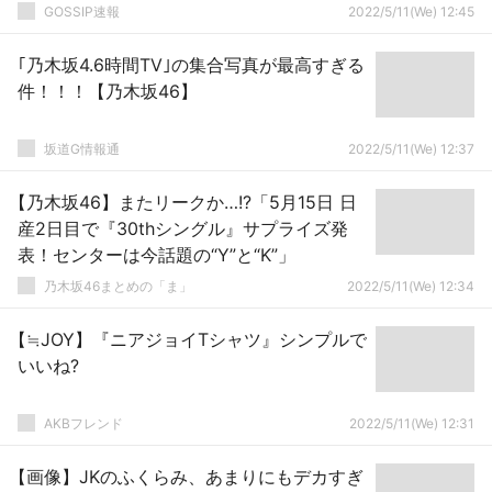
GOSSIP速報
2022/5/11(We) 12:45
｢乃木坂4.6時間TV｣の集合写真が最高すぎる
件！！！【乃木坂46】
坂道G情報通
2022/5/11(We) 12:37
【乃木坂46】またリークか…!?「5月15日 日
産2日目で『30thシングル』サプライズ発
表！センターは今話題の“Y”と“K”」
乃木坂46まとめの「ま」
2022/5/11(We) 12:34
【≒JOY】『ニアジョイTシャツ』シンプルで
いいね?
AKBフレンド
2022/5/11(We) 12:31
【画像】JKのふくらみ、あまりにもデカすぎ