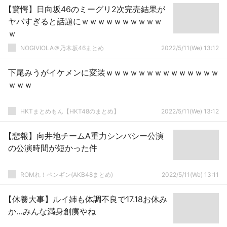
【驚愕】日向坂46のミーグリ2次完売結果が
ヤバすぎると話題にｗｗｗｗｗｗｗｗｗｗ
ｗ
NOGIVIOLA＠乃木坂46まとめ
2022/5/11(We) 13:12
下尾みうがイケメンに変装ｗｗｗｗｗｗｗｗｗｗｗｗｗｗ
ｗｗｗ
HKTまとめもん【HKT48のまとめ】
2022/5/11(We) 13:12
【悲報】向井地チームA重力シンパシー公演
の公演時間が短かった件
ROMれ！ペンギン(AKB48まとめ)
2022/5/11(We) 13:11
【休養大事】ルイ姉も体調不良で17.18お休み
か…みんな満身創痍やね