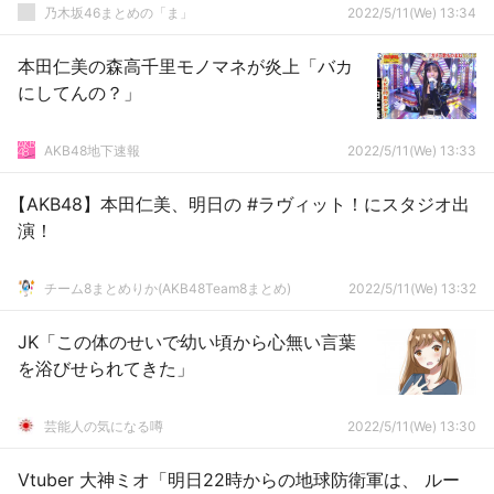
乃木坂46まとめの「ま」
2022/5/11(We) 13:34
本田仁美の森高千里モノマネが炎上「バカ
にしてんの？」
AKB48地下速報
2022/5/11(We) 13:33
【AKB48】本田仁美、明日の #ラヴィット！にスタジオ出
演！
チーム8まとめりか(AKB48Team8まとめ)
2022/5/11(We) 13:32
JK「この体のせいで幼い頃から心無い言葉
を浴びせられてきた」
芸能人の気になる噂
2022/5/11(We) 13:30
Vtuber 大神ミオ「明日22時からの地球防衛軍は、 ルー