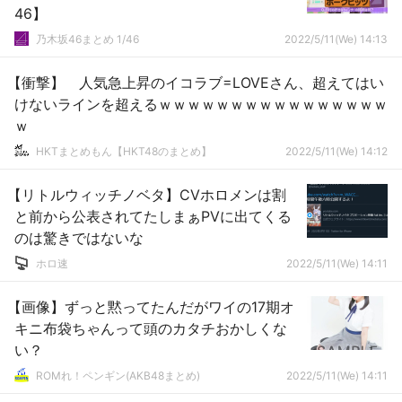
46】
乃木坂46まとめ 1/46
2022/5/11(We) 14:13
【衝撃】 人気急上昇のイコラブ=LOVEさん、超えてはい
けないラインを超えるｗｗｗｗｗｗｗｗｗｗｗｗｗｗｗｗ
ｗ
HKTまとめもん【HKT48のまとめ】
2022/5/11(We) 14:12
【リトルウィッチノベタ】CVホロメンは割
と前から公表されてたしまぁPVに出てくる
のは驚きではないな
ホロ速
2022/5/11(We) 14:11
【画像】ずっと黙ってたんだがワイの17期オ
キニ布袋ちゃんって頭のカタチおかしくな
い？
ROMれ！ペンギン(AKB48まとめ)
2022/5/11(We) 14:11