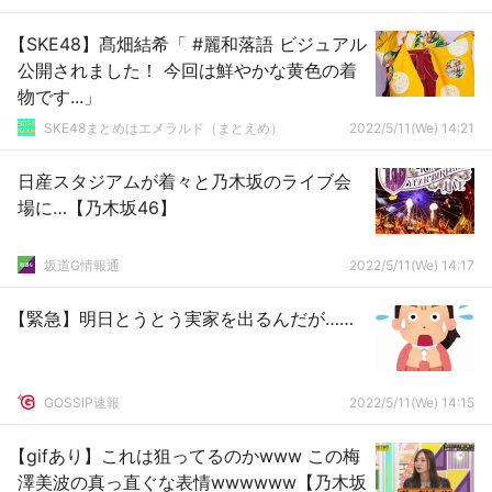
【SKE48】髙畑結希「 #麗和落語 ビジュアル
公開されました！ 今回は鮮やかな黄色の着
物です...」
SKE48まとめはエメラルド（まとえめ）
2022/5/11(We) 14:21
日産スタジアムが着々と乃木坂のライブ会
場に…【乃木坂46】
坂道G情報通
2022/5/11(We) 14:17
【緊急】明日とうとう実家を出るんだが……
GOSSIP速報
2022/5/11(We) 14:15
【gifあり】これは狙ってるのかwww この梅
澤美波の真っ直ぐな表情wwwwww【乃木坂