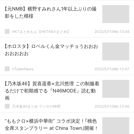
【元NMB】横野すみれさん1年以上ぶりの撮
影をした模様
HKTまとめもん【HKT48のまとめ】
2022/5/11(We) 13:48
【ホロスタ】ロベルくん金マッチョうおおお
おおおおお
VTuberNews
2022/5/11(We) 13:47
【乃木坂46】賀喜遥香×北川悠理 この制服着
るだけで初期感でる『N46MODE』読む動
画
乃木坂46まとめ ラジオの時間
2022/5/11(We) 13:46
“ももクロ×横浜中華街” コラボ決定！｢桃色
全席スタンプラリー at China Town｣開催！