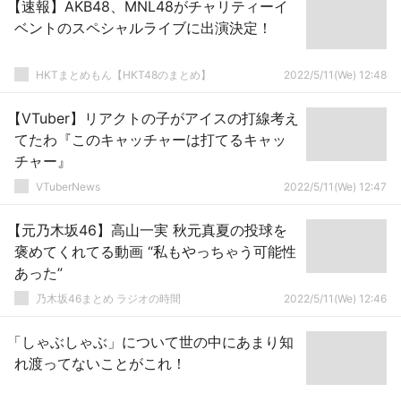
【速報】AKB48、MNL48がチャリティーイ
ベントのスペシャルライブに出演決定！
HKTまとめもん【HKT48のまとめ】
2022/5/11(We) 12:48
【VTuber】リアクトの子がアイスの打線考え
てたわ『このキャッチャーは打てるキャッ
チャー』
VTuberNews
2022/5/11(We) 12:47
【元乃木坂46】高山一実 秋元真夏の投球を
褒めてくれてる動画 “私もやっちゃう可能性
あった”
乃木坂46まとめ ラジオの時間
2022/5/11(We) 12:46
「しゃぶしゃぶ」について世の中にあまり知
れ渡ってないことがこれ！