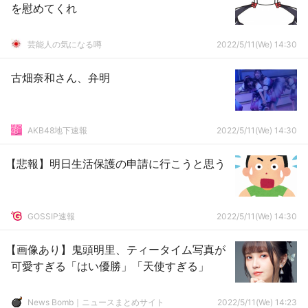
を慰めてくれ
芸能人の気になる噂
2022/5/11(We) 14:30
古畑奈和さん、弁明
AKB48地下速報
2022/5/11(We) 14:30
【悲報】明日生活保護の申請に行こうと思う
GOSSIP速報
2022/5/11(We) 14:30
【画像あり】鬼頭明里、ティータイム写真が
可愛すぎる「はい優勝」「天使すぎる」
News Bomb｜ニュースまとめサイト
2022/5/11(We) 14:23