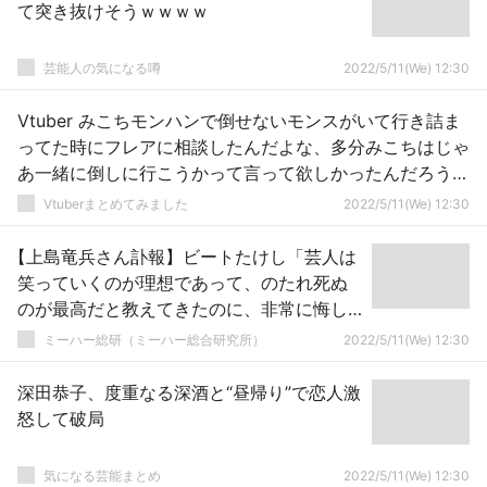
て突き抜けそうｗｗｗｗ
芸能人の気になる噂
2022/5/11(We) 12:30
Vtuber みこちモンハンで倒せないモンスがいて行き詰ま
ってた時にフレアに相談したんだよな、多分みこちはじゃ
あ一緒に倒しに行こうかって言って欲しかったんだろうけ
ど、倒せるモンス狩って装備整えた方がいいって正論言い
Vtuberまとめてみました
2022/5/11(We) 12:30
放ったの最高にフレア
【上島竜兵さん訃報】ビートたけし「芸人は
笑っていくのが理想であって、のたれ死ぬ
のが最高だと教えてきたのに、非常に悔し
くて悲しい」←これ・・・・
ミーハー総研（ミーハー総合研究所）
2022/5/11(We) 12:30
深田恭子、度重なる深酒と“昼帰り”で恋人激
怒して破局
気になる芸能まとめ
2022/5/11(We) 12:30