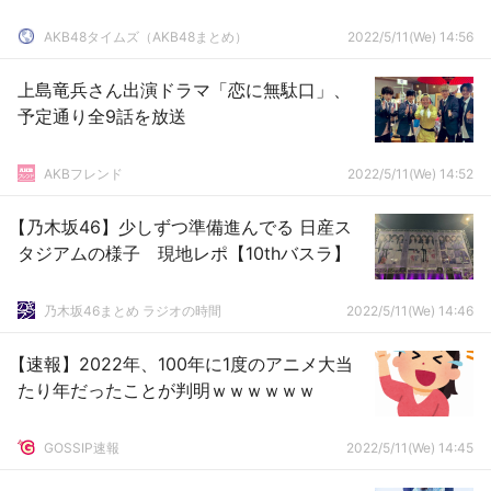
AKB48タイムズ（AKB48まとめ）
2022/5/11(We) 14:56
上島竜兵さん出演ドラマ「恋に無駄口」、
予定通り全9話を放送
AKBフレンド
2022/5/11(We) 14:52
【乃木坂46】少しずつ準備進んでる 日産ス
タジアムの様子 現地レポ【10thバスラ】
乃木坂46まとめ ラジオの時間
2022/5/11(We) 14:46
【速報】2022年、100年に1度のアニメ大当
たり年だったことが判明ｗｗｗｗｗｗ
GOSSIP速報
2022/5/11(We) 14:45