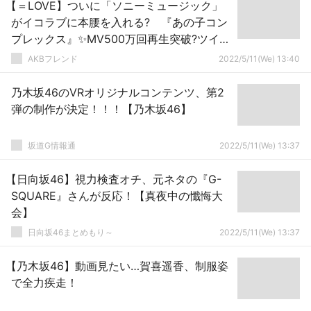
【＝LOVE】ついに「ソニーミュージック」
がイコラブに本腰を入れる? 『あの子コン
プレックス』✨MV500万回再生突破?ツイー
ト&プレスリリース
AKBフレンド
2022/5/11(We) 13:40
乃木坂46のVRオリジナルコンテンツ、第2
弾の制作が決定！！！【乃木坂46】
坂道G情報通
2022/5/11(We) 13:37
【日向坂46】視力検査オチ、元ネタの『G-
SQUARE』さんが反応！【真夜中の懺悔大
会】
日向坂46まとめもり～
2022/5/11(We) 13:37
【乃木坂46】動画見たい…賀喜遥香、制服姿
で全力疾走！