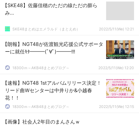
【SKE48】佐藤佳穂のただの線ただの膨ら
み…
SKE48まとめはエメラルド（まとえめ）
2022/5/11(We) 12:21
【朗報】NGT48が佐渡観光応援公式サポータ
ーに就任ｷﾀ━━━(ﾟ∀ﾟ)━━━!!!
18300ｍ～AKB48まとめブログ～
2022/5/11(We) 12:20
【速報】NGT48 1stアルバムリリース決定！
リード曲Wセンターは中井りか&小越春
花！！
18300ｍ～AKB48まとめブログ～
2022/5/11(We) 12:15
【画像】社会人2年目のまんさんｗ