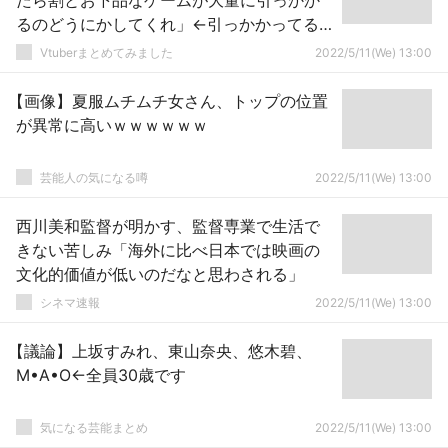
たら割とお下品なゲームが大量に引っかか
るのどうにかしてくれ」←引っかかってる
と思われる下品なゲームがこちらｗｗｗ
Vtuberまとめてみました
2022/5/11(We) 13:00
【画像】夏服ムチムチ女さん、トップの位置
が異常に高いｗｗｗｗｗｗ
芸能人の気になる噂
2022/5/11(We) 13:00
西川美和監督が明かす、監督専業で生活で
きない苦しみ「海外に比べ日本では映画の
文化的価値が低いのだなと思わされる」
シネマ速報
2022/5/11(We) 13:00
【議論】上坂すみれ、東山奈央、悠木碧、
M•A•O←全員30歳です
気になる芸能まとめ
2022/5/11(We) 13:00