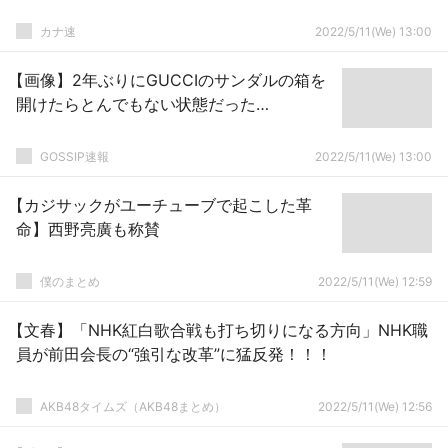
カナ速
2022/5/11(We) 13:00
【画像】2年ぶりにGUCCIのサンダルの箱を
開けたらとんでもない状態だった…
GOSSIP速報
2022/5/11(We) 13:00
【カジサックがユーチューブで起こした革
命】西野亮廣も称賛
僕のまとめ
2022/5/11(We) 12:59
【文春】「NHK紅白歌合戦も打ち切りになる方向」NHK職
員が前田会長の“強引な改革”に猛反発！！！
AKB48タイムズ（AKB48まとめ）
2022/5/11(We) 12:56