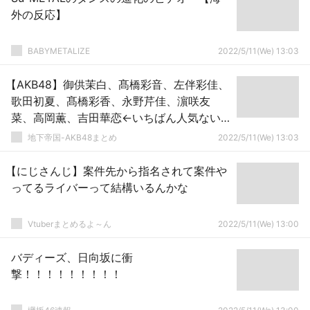
外の反応】
BABYMETALIZE
2022/5/11(We) 13:03
【AKB48】御供茉白、髙橋彩音、左伴彩佳、
歌田初夏、髙橋彩香、永野芹佳、濵咲友
菜、高岡薫、吉田華恋←いちばん人気ない
のは誰？
地下帝国-AKB48まとめ
2022/5/11(We) 13:03
【にじさんじ】案件先から指名されて案件や
ってるライバーって結構いるんかな
Vtuberまとめるよ～ん
2022/5/11(We) 13:00
バディーズ、日向坂に衝
撃！！！！！！！！！