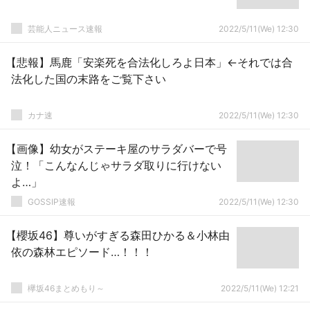
芸能人ニュース速報
2022/5/11(We) 12:30
【悲報】馬鹿「安楽死を合法化しろよ日本」←それでは合
法化した国の末路をご覧下さい
カナ速
2022/5/11(We) 12:30
【画像】幼女がステーキ屋のサラダバーで号
泣！「こんなんじゃサラダ取りに行けない
よ…」
GOSSIP速報
2022/5/11(We) 12:30
【櫻坂46】尊いがすぎる森田ひかる＆小林由
依の森林エピソード…！！！
欅坂46まとめもり～
2022/5/11(We) 12:21