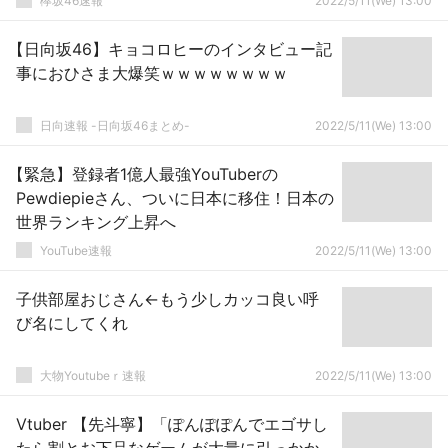
欅坂46速報
2022/5/11(We) 13:00
【日向坂46】キョコロヒーのインタビュー記
事におひさま大爆笑ｗｗｗｗｗｗｗｗ
日向速報 -日向坂46まとめ-
2022/5/11(We) 13:00
【緊急】登録者1億人最強YouTuberの
Pewdiepieさん、ついに日本に移住！日本の
世界ランキング上昇へ
YouTube速報
2022/5/11(We) 13:00
子供部屋おじさん←もう少しカッコ良い呼
び名にしてくれ
大物Youtubeｒ速報
2022/5/11(We) 13:00
Vtuber 【先斗寧】「ぽんぽぽんでエゴサし