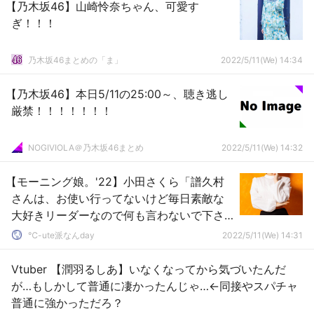
【乃木坂46】山崎怜奈ちゃん、可愛す
ぎ！！！
乃木坂46まとめの「ま」
2022/5/11(We) 14:34
【乃木坂46】本日5/11の25:00～、聴き逃し
厳禁！！！！！！！
NOGIVIOLA＠乃木坂46まとめ
2022/5/11(We) 14:32
【モーニング娘。'22】小田さくら「譜久村
さんは、お使い行ってないけど毎日素敵な
大好きリーダーなので何も言わないで下さ
いね！」←どういう意味？
℃-ute派なんday
2022/5/11(We) 14:31
Vtuber 【潤羽るしあ】いなくなってから気づいたんだ
が…もしかして普通に凄かったんじゃ…←同接やスパチャ
普通に強かっただろ？