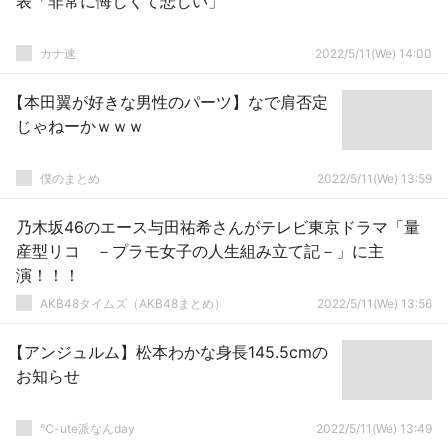
表「非常に悔しくて悲しい」
カナ速
2022/5/11(We) 14:00
【本田翼が好きな男性のパーツ】なで肩否定
じゃねーかｗｗｗ
僕のまとめ
2022/5/11(We) 13:59
乃木坂46のエース与田祐希さんがテレビ東京ドラマ「量
産型リコ －プラモ女子の人生組み立て記－」に主
演！！！
AKB48タイムズ（AKB48まとめ）
2022/5/11(We) 13:56
【アンジュルム】松本わかな身長145.5cmの
お知らせ
℃-ute派なんday
2022/5/11(We) 13:49