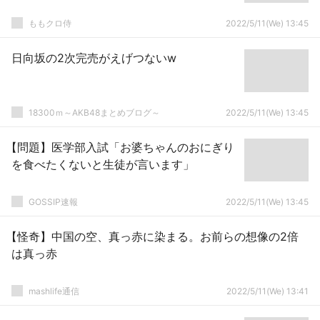
ももクロ侍
2022/5/11(We) 13:45
日向坂の2次完売がえげつないw
18300ｍ～AKB48まとめブログ～
2022/5/11(We) 13:45
【問題】医学部入試「お婆ちゃんのおにぎり
を食べたくないと生徒が言います」
GOSSIP速報
2022/5/11(We) 13:45
【怪奇】中国の空、真っ赤に染まる。お前らの想像の2倍
は真っ赤
mashlife通信
2022/5/11(We) 13:41