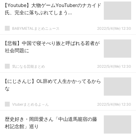
【Youtube】大物ゲームYouTuberのナカイド
氏、完全に落ちぶれてしまう…
BABYMETALまとめニュース
2022/5/4(We) 12:30
【悲報】中国で寝そべり族と呼ばれる若者が
社会問題に
気になる芸能まとめ
2022/5/4(We) 12:30
【にじさんじ】OL辞めて人生かかってるから
な
Vtuberまとめるよ～ん
2022/5/4(We) 12:30
歴史好き・岡田愛さん「中山道馬籠宿の藤
村記念館」巡り