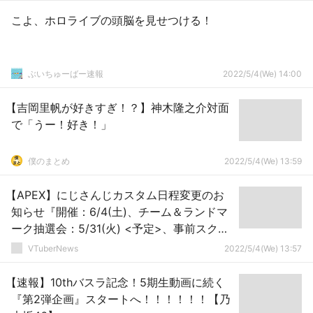
こよ、ホロライブの頭脳を見せつける！
ぶいちゅーばー速報
2022/5/4(We) 14:00
【吉岡里帆が好きすぎ！？】神木隆之介対面
で「うー！好き！」
僕のまとめ
2022/5/4(We) 13:59
【APEX】にじさんじカスタム日程変更のお
知らせ『開催：6/4(土)、チーム＆ランドマ
ーク抽選会：5/31(火) <予定>、事前スクリ
ム無し』
VTuberNews
2022/5/4(We) 13:57
【速報】10thバスラ記念！5期生動画に続く
『第2弾企画』スタートへ！！！！！！【乃