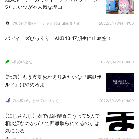
S←こいつが不人気な理由
Vtuber速報@バーチャルYouTuberまとめ
2022/5/4(We) 14:00
バディーズびっくり！AKB48 17期生に山﨑空！！！！！
欅坂46速報
2022/5/4(We) 14:00
【話題】もう真夏おかえりみたいな『感動ポ
ルノ』はやめろよ
乃木坂46まとめ 乃木りんく
2022/5/4(We) 14:00
【にじさんじ】表では距離置こうって5人で
相談済なのかガチで距離取られてるのかは
気になる