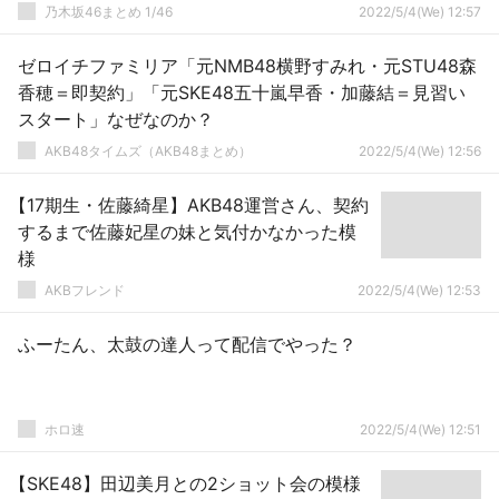
乃木坂46まとめ 1/46
2022/5/4(We) 12:57
ゼロイチファミリア「元NMB48横野すみれ・元STU48森
香穂＝即契約」「元SKE48五十嵐早香・加藤結＝見習い
スタート」なぜなのか？
AKB48タイムズ（AKB48まとめ）
2022/5/4(We) 12:56
【17期生・佐藤綺星】AKB48運営さん、契約
するまで佐藤妃星の妹と気付かなかった模
様
AKBフレンド
2022/5/4(We) 12:53
ふーたん、太鼓の達人って配信でやった？
ホロ速
2022/5/4(We) 12:51
【SKE48】田辺美月との2ショット会の模様