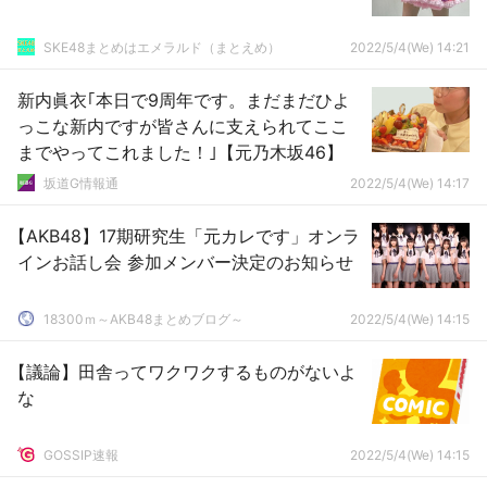
SKE48まとめはエメラルド（まとえめ）
2022/5/4(We) 14:21
新内眞衣｢本日で9周年です。まだまだひよ
っこな新内ですが皆さんに支えられてここ
までやってこれました！｣【元乃木坂46】
坂道G情報通
2022/5/4(We) 14:17
【AKB48】17期研究生「元カレです」オンラ
インお話し会 参加メンバー決定のお知らせ
18300ｍ～AKB48まとめブログ～
2022/5/4(We) 14:15
【議論】田舎ってワクワクするものがないよ
な
GOSSIP速報
2022/5/4(We) 14:15