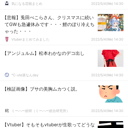
気になる芸能まとめ
2022/5/4(We) 14:30
【悲報】兎田ぺこらさん、クリスマスに続い
てGWも急遽休みです・・・鯉のぼり冷えち
ゃった・・・
Vtuberまとめてみました
2022/5/4(We) 14:30
【アンジュルム】松本わかなのデコ出し
℃-ute派なんday
2022/5/4(We) 14:30
【検証画像】ブサの美胸ムカつく説。
ミーハー総研（ミーハー総合研究所）
2022/5/4(We) 14:30
【Vtuber】そもそもvtuberが生歌ってどうな