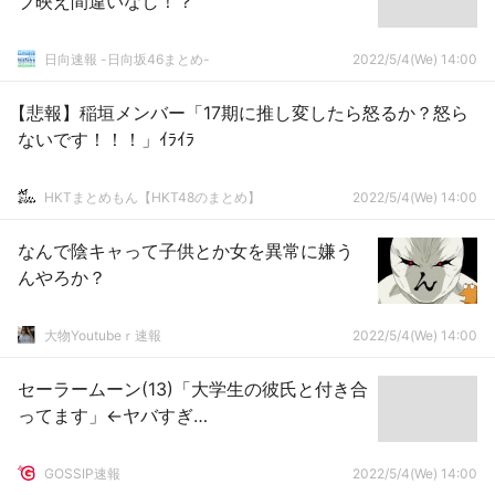
ブ映え間違いなし！？
日向速報 -日向坂46まとめ-
2022/5/4(We) 14:00
【悲報】稲垣メンバー「17期に推し変したら怒るか？怒ら
ないです！！！」ｲﾗｲﾗ
HKTまとめもん【HKT48のまとめ】
2022/5/4(We) 14:00
なんで陰キャって子供とか女を異常に嫌う
んやろか？
大物Youtubeｒ速報
2022/5/4(We) 14:00
セーラームーン(13)「大学生の彼氏と付き合
ってます」←ヤバすぎ…
GOSSIP速報
2022/5/4(We) 14:00