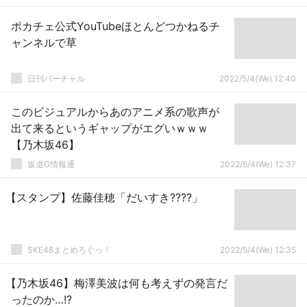
ポカチェ公式YouTubeほとんどつかねるチ
ャンネルで草
日刊バーチャル
2022/5/4(We) 12:40
このビジュアルからあのアニメ系の歌声が
出て来るというギャップがエグいｗｗｗ
【乃木坂46】
坂道G情報通
2022/5/4(We) 12:37
【スタンプ】佐藤佳穂「だいすき????」
SKE48まとめろぐっ！
2022/5/4(We) 12:35
【乃木坂46】梅澤美波は何も考えずの発言だ
ったのか…!?