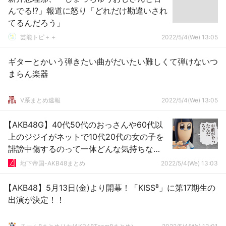
んでる!?」報道に怒り「どれだけ勘違いされ
てるんだろう」
芸能トピ＋＋
2022/5/4(We) 13:05
ギターとかいう弾きたい曲がだいたい難しくて弾けないつ
まらん楽器
V系まとめ速報
2022/5/4(We) 13:05
【AKB48G】40代50代のおっさんや60代以
上のジジイがネットで10代20代の女の子を
誹謗中傷するのって一体どんな気持ちな
の？
地下帝国-AKB48まとめ
2022/5/4(We) 13:03
【AKB48】5月13日(金)より開幕！「KISS⁸」に第17期生の
出演が決定！！