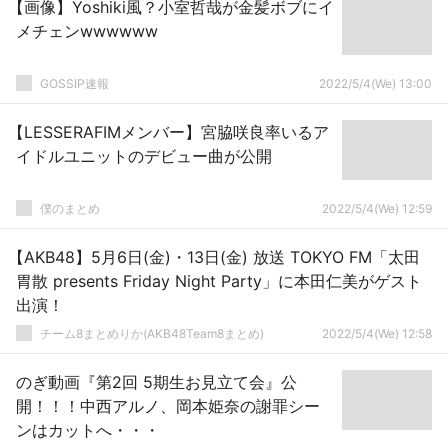
【画像】Yoshiki風？小室哲哉が金髪ボブにイ
メチェンwwwwww
GOSSIP速報
2022/5/4(We) 13:00
【LESSERAFIMメンバー】宮脇咲良率いるア
イドルユニットのデビュー曲が公開
僕のまとめ
2022/5/4(We) 12:59
【AKB48】5月6日(金)・13日(金) 放送 TOKYO FM「太田
胃散 presents Friday Night Party」に本田仁美がゲスト
出演！
チーム8まとめりか(AKB48Team8まとめ)
2022/5/4(We) 12:58
のぎ動画『第2回 5期生お見立て会』公
開！！！中西アルノ、岡本姫奈の謝罪シー
ンはカットへ・・・