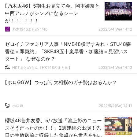
【乃木坂46】5期生お見立て会、岡本姫奈と
中西アルノがシンメになるシーン
が！！！！！！
乃木坂46まとめ 1/46
2022/5/4(We) 14:12
ゼロイチファミリア人事「NMB48横野すみれ・STU48森
香穂＝即契約」「SKE48五十嵐早香・加藤結＝見習いス
タート」 なぜなのか？
HKTまとめもん【HKT48のまとめ】
2022/5/4(We) 14:12
【ホロGGW】つっぱり大相撲のガチ勢はおるんか？
ホロ速
2022/5/4(We) 14:11
櫻坂46菅井友香、5/7放送「池上彰のニュー
スそうだったのか！！」2週連続の出演！先
日の生放送前に収録した食卓から世界を知