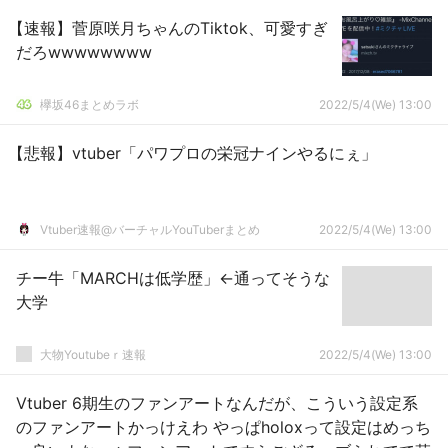
【速報】菅原咲月ちゃんのTiktok、可愛すぎ
だろwwwwwwww
欅坂46まとめラボ
2022/5/4(We) 13:00
【悲報】vtuber「パワプロの栄冠ナインやるにぇ」
Vtuber速報@バーチャルYouTuberまとめ
2022/5/4(We) 13:00
チー牛「MARCHは低学歴」←通ってそうな
大学
大物Youtubeｒ速報
2022/5/4(We) 13:00
Vtuber 6期生のファンアートなんだが、こういう設定系
のファンアートかっけえわ やっぱholoxって設定はめっち