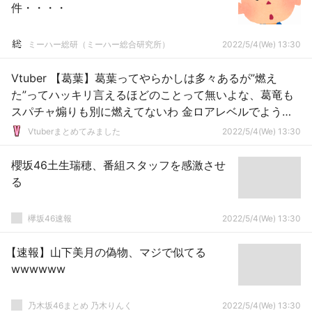
件・・・・
ミーハー総研（ミーハー総合研究所）
2022/5/4(We) 13:30
Vtuber 【葛葉】葛葉ってやらかしは多々あるが”燃え
た”ってハッキリ言えるほどのことって無いよな、葛竜も
スパチャ煽りも別に燃えてないわ 金ロアレベルでようや
く炎上って言える←尊様は燃えてるって感じするけどな、
Vtuberまとめてみました
2022/5/4(We) 13:30
葛葉には火畜バリアがあるからｗｗｗ
櫻坂46土生瑞穂、番組スタッフを感激させ
る
欅坂46速報
2022/5/4(We) 13:30
【速報】山下美月の偽物、マジで似てる
wwwwww
乃木坂46まとめ 乃木りんく
2022/5/4(We) 13:30