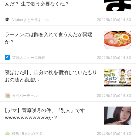
んだ？ 生で歌う必要なくね？
Vtuberまとめるよ～ん
2022/5/4(We) 14:30
ラーメンには酢を入れて食うんだが異端
か？
芸能人ニュース速報
2022/5/4(We) 14:30
寝ぼけた叶、自分の枕を宿泊していたもり
おの膝と勘違い
日刊バーチャル
2022/5/4(We) 14:30
【デマ】菅原咲月の件、『別人』です
wwwwwwwwwwwか？
欅坂46まとめラボ
2022/5/4(We) 14:30