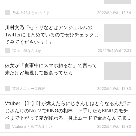
乃木坂46まとめの「ま」
2022/5/4(We) 12:34
川村文乃「セトリなどはアンジュルムの
Twitterにまとめているのでぜひチェックし
てみてくださいっ！」
℃-ute派なんday
2022/5/4(We) 12:31
彼女が「食事中にスマホ触るな」て言って
来たけど無視して飯食ってたら
芸能人ニュース速報
2022/5/4(We) 12:30
Vtuber 【叶】叶が燃えたらにじさんじはどうなるんだ?に
じさんじのNo.２でKINGの相棒、下手したらKINGのモチ
ベまで下がって箱が終わる、炎上ムードで金盾なんて取っ
たらスパチャも半分以下になるぞ
Vtuberまとめてみました
2022/5/4(We) 12:30