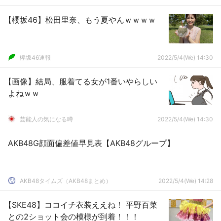
【櫻坂46】松田里奈、もう夏やんｗｗｗｗ
欅坂46速報
2022/5/4(We) 14:30
【画像】結局、服着てる女が1番いやらしい
よねｗｗ
芸能人の気になる噂
2022/5/4(We) 14:30
AKB48G顔面偏差値早見表【AKB48グループ】
AKB48タイムズ（AKB48まとめ）
2022/5/4(We) 14:28
【SKE48】ココイチ衣装ええね！ 平野百菜
との2ショット会の模様が到着！！！