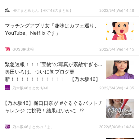
HKTまとめもん【HKT48のまとめ】
2022/5/4(We) 14:48
マッチングアプリ女「趣味はカフェ巡り、
YouTube、Netflixです」
GOSSIP速報
2022/5/4(We) 14:45
緊急速報！！！“宝物”の写真が素敵すぎる…
奥田いろは、ついに初ブログ更
新！！！！！！！！！！！！【乃木坂46】
乃木坂46まとめ 1/46
2022/5/4(We) 14:35
【乃木坂46】樋口日奈が #ぐるぐるバットチ
ャレンジ に挑戦！結果はいかに…!?
乃木坂46まとめの「ま」
2022/5/4(We) 14:34