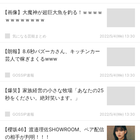
【画像】大魔神が超巨大魚を釣る！ｗｗｗｗ
ｗｗｗｗｗｗｗｗ
気になる芸能まとめ
2022/5/4(We) 13:30
【朗報】8.6秒バズーカさん、キッチンカー
芸人で稼ぎまくるwww
GOSSIP速報
2022/5/4(We) 13:30
【爆笑】家族経営の小さな牧場「あなたの25
秒をください。絶対笑います。」
GOSSIP速報
2022/5/4(We) 13:30
【櫻坂46】渡邉理佐SHOWROOM、ペア配信
の相手が判明！！！