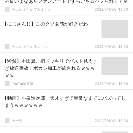
ゃ良いよなぁ←ファンアートですらござるハブられてて草
Vtuberまとめてみました
2022/5/4(We) 13:00
【にじさんじ】このクソ女感が好きだわ
Vtuberまとめるよ～ん
2022/5/4(We) 13:00
【騒然】本田翼、初ドッキリでバスト見えす
ぎ放送事故！ボカシ加工が施されるｗｗｗ
ｗｗ
YouTube速報
2022/5/4(We) 13:00
【動画】小泉進次郎、天才すぎて異常なまでにバズってし
まうｗｗｗｗｗｗ
カナ速
2022/5/4(We) 13:00