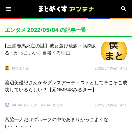
エンタメ 2022/05/04 の記事一覧
【三浦春馬死亡の謎】彼女選び放題・筋肉あ
る・かっこいい←自殺する理由
僕のまとめ
2022/5/4(We) 14:59
渡辺美優紀さんが今ダンスアーティストとしてそこそこ成
功しているらしい？【元NMB48みるきー】
AKB48タイムズ（AKB48まとめ）
2022/5/4(We) 14:58
宮脇一人だけグループの中であまりかっこよくな
い・・・・・