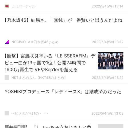
日刊バーチャル
2022/5/4(We) 13:14
【乃木坂46】結局さ、「無銭」が一番賢いと思うんだよね
NOGIVIOLA＠乃木坂46まとめ
2022/5/4(We) 13:12
【衝撃】宮脇咲良率いる『LE SSERAFIM』デ
ビュー曲が13ヶ国で1位！公開24時間で
1600万再生でIVEやKep1erを超える
HKTまとめもん【HKT48のまとめ】
2022/5/4(We) 13:12
YOSHIKIプロデュース「レディースX」は結成済みだった
べビメタだらけの・・・
2022/5/4(We) 13:08
新井恵理那、「しょっちゅうおじさんと呑