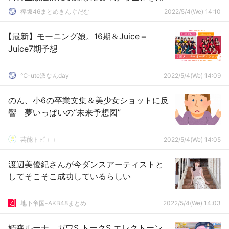
ろうSP
欅坂46まとめきんぐだむ
2022/5/4(We) 14:10
【最新】モーニング娘。16期＆Juice＝
Juice7期予想
℃-ute派なんday
2022/5/4(We) 14:09
のん、小6の卒業文集＆美少女ショットに反
響 夢いっぱいの“未来予想図”
芸能トピ＋＋
2022/5/4(We) 14:05
渡辺美優紀さんが今ダンスアーティストと
してそこそこ成功しているらしい
地下帝国-AKB48まとめ
2022/5/4(We) 14:03
姫森ルーナ ガワS トークS エレクトーン