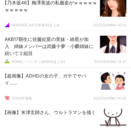
【乃木坂46】梅澤美波の私服姿がｗｗｗｗｗ
ｗｗｗｗｗ
NOGIVIOLA＠乃木坂46まとめ
2022/5/4(We) 14:32
AKB17期生に佐藤妃星の実妹・綺星が加
入 姉妹メンバーは武藤十夢・小麟姉妹に
続いて２組目
ROMれ！ペンギン(AKB48まとめ)
2022/5/4(We) 14:31
【超画像】ADHDの女の子、ガチでヤバ
イ……
GOSSIP速報
2022/5/4(We) 14:30
【画像】米津玄師さん、ウルトラマンを描く