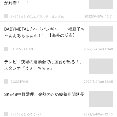
が到着！！！
SKE48まとめはエメラルド（まとえめ）
2022/5/4(We) 12:51
BABYMETAL / ヘドバンギャー “禰豆子ち
ゃぁぁあぁぁぁん！” 【海外の反応】
BABYMETALIZE
2022/5/4(We) 12:48
テレビ「茨城の運動会では屋台が出る！」
スタジオ『えぇーｗｗｗ』
GOSSIP速報
2022/5/4(We) 12:45
SKE48中野愛理、発熱のため療養期間延長
SKE48まとめろぐっ！
2022/5/4(We) 12:43