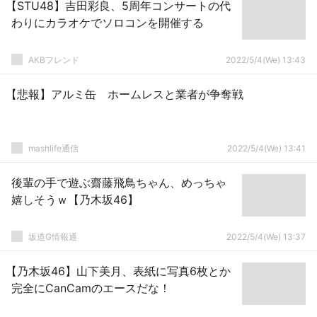
【STU48】吉田彩良、5周年コンサートの代
わりにカラオケでソロコンを開催する
AKBフレンド
2022/5/4(We) 13:43
【悲報】アルミ缶 ホームレスと業者が争奪戦
mashlife通信
2022/5/4(We) 13:41
後輩の手で遊ぶ齋藤飛鳥ちゃん、めっちゃ
嬉しそうｗ【乃木坂46】
坂道G情報通
2022/5/4(We) 13:37
【乃木坂46】山下美月、表紙に写真6枚とか
完全にCanCamのエースだな！