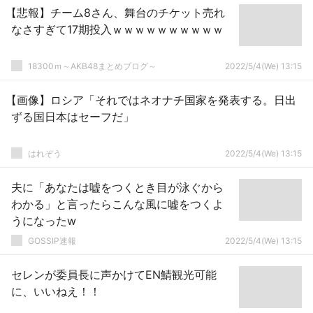
【悲報】チーム8さん、舞台のチケット売れ
なさすぎて17期投入ｗｗｗｗｗｗｗｗｗｗ
18300ｍ～AKB48まとめブログ～
2022/5/4(We) 13:15
【画像】ロシア「それではネオナチ国家を発表する。日出
ずる国日本はセーフだ」
はれぞう
2022/5/4(We) 13:15
夫に「あなたは嘘をつくとき目が泳ぐから
わかる」と言ったらこんな風に嘘をつくよ
うになったw
GOSSIP速報
2022/5/4(We) 13:15
セレンが委員長に声かけてEN鯖観光可能
に、いいねえ！！