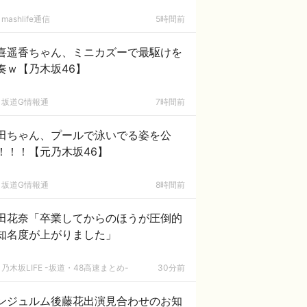
mashlife通信
5時間前
喜遥香ちゃん、ミニカズーで最駆けを
奏ｗ【乃木坂46】
坂道G情報通
7時間前
田ちゃん、プールで泳いでる姿を公
！！！【元乃木坂46】
坂道G情報通
8時間前
田花奈「卒業してからのほうが圧倒的
知名度が上がりました」
乃木坂LIFE -坂道・48高速まとめ-
30分前
ンジュルム後藤花出演見合わせのお知