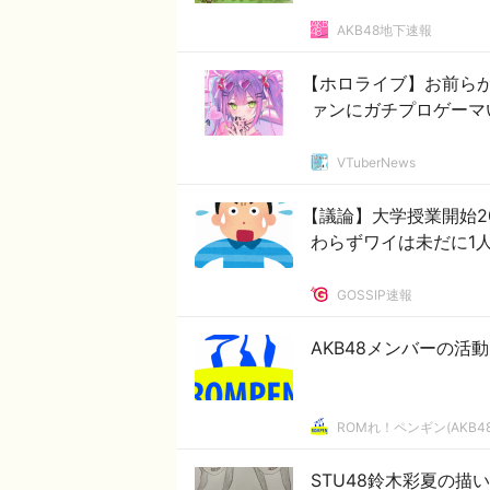
AKB48地下速報
【ホロライブ】お前らが
ァンにガチプロゲーマ
VTuberNews
【議論】大学授業開始
わらずワイは未だに1
GOSSIP速報
AKB48メンバーの活
ROMれ！ペンギン(AKB4
STU48鈴木彩夏の