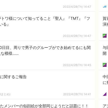
2022/4/28(Th) 14:47
トワ様について知ってること『聖人』『TMT』『フ
賀
いる』
演
2022/4/28(Th) 14:47
20日目、周りで男子のグループができ始めてるにも関
与
人な模様……
開
2022/4/28(Th) 14:45
動に関するご報告
中
に
8まとめ)
2022/4/28(Th) 14:41
描いたメンバーの似顔絵が全部同じようだと話題に！！
ア