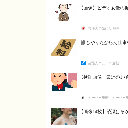
【画像】ビデオ女優の握
芸能人の気になる噂
誰もやりたがらん仕事や
芸能人ニュース速報
【検証画像】最近のJK
ミーハー総研（ミーハー
【画像14枚】綾瀬はる