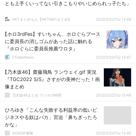
とも上手くいってない引きこもりやいじめられっ子たち」
HKTまとめもん【HKT48のまとめ】
2022/3/22(Tu) 13:48
【ホロ3rdFes】すいちゃん、ホロぐらブース
に委員長の消しゴムがあった話に触れる
『ホロぐらに委員長推薦ワロタ』
VTuberNews
2022/3/22(Tu) 13:47
【乃木坂46】齋藤飛鳥 ランウェイ.gif 実況
『TGC2022 S/S』さすがの美神だった！画
像まとめ
乃木坂46まとめ ラジオの時間
2022/3/22(Tu) 13:46
ひろゆき「こんな失敗する利益率の低いビ
ジネスやる奴はバカ」宮迫「鼻ちぎったろ
かな」
GOSSIP速報
2022/3/22(Tu) 13:45