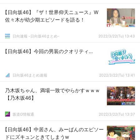
【日向坂46】『ザ！世界仰天ニュース』W
佐々木が幼少期エピソードを語る！
日向速報 -日向坂46まとめ-
2022/3/22(Tu) 13:43
【日向坂46】今回の男装のクオリティ…
日向坂46まとめ速報
2022/3/22(Tu) 13:41
乃木坂ちゃん、満場一致でやらかすｗｗｗ
【乃木坂46】
坂道G情報通
2022/3/22(Tu) 13:37
【日向坂46】中居さん、みーぱんのエピソー
ドにズキュンときてしまうw