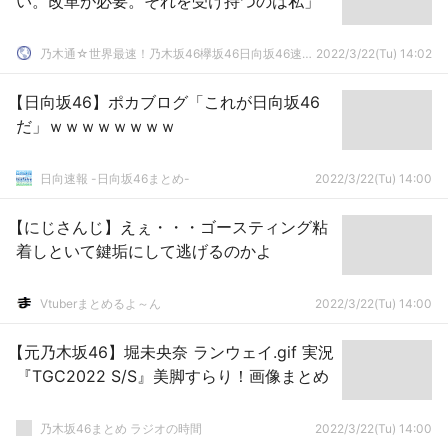
い。改革が必要。それを受け持つのは私」
乃木通☆世界最速！乃木坂46欅坂46日向坂46速報まとめ
2022/3/22(Tu) 14:02
【日向坂46】ポカブログ「これが日向坂46
だ」ｗｗｗｗｗｗｗｗ
日向速報 -日向坂46まとめ-
2022/3/22(Tu) 14:00
【にじさんじ】えぇ・・・ゴースティング粘
着しといて鍵垢にして逃げるのかよ
Vtuberまとめるよ～ん
2022/3/22(Tu) 14:00
【元乃木坂46】堀未央奈 ランウェイ.gif 実況
『TGC2022 S/S』美脚すらり！画像まとめ
乃木坂46まとめ ラジオの時間
2022/3/22(Tu) 14:00