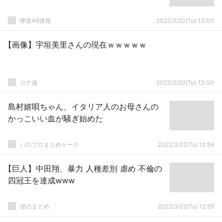
欅坂46速報
2022/3/22(Tu) 13:00
【画像】宇垣美里さんの現在ｗｗｗｗｗ
カナ速
2022/3/22(Tu) 13:00
島村嬉唄ちゃん、イタリア人のお母さんの
かっこいい血が騒ぎ始めた
ハロプロまとめトーク
2022/3/22(Tu) 12:59
【巨人】中田翔、暴力 人種差別 虐め 不倫の
四冠王を達成www
僕のまとめ
2022/3/22(Tu) 12:59