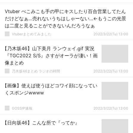
Vtuber ぺこみこも手の甲にキスしたり百合営業してたん
だけどなぁ…売れないうちはしゃーない…←もうこの光景
は二度と見ることができないんだろうなぁ
Vtuberまとめてみました
2022/3/22(Tu) 13:00
【乃木坂46】山下美月 ランウェイ.gif 実況
『TGC2022 S/S』さすがオーラが凄い！画
像まとめ
乃木坂46まとめ ラジオの時間
2022/3/22(Tu) 13:00
【画像】使えば使うほどコワイ顔になってい
くスポンジwwww
GOSSIP速報
2022/3/22(Tu) 13:00
【日向坂46】こんな所で『ってか』