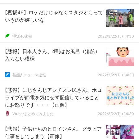
【櫻坂46】ロケだけじゃなくスタジオもって
いうのが嬉しいな
欅坂46速報
2022/3/22(Tu) 14:30
【悲報】日本人さん、4割はお風呂（湯船）
入らない模様
芸能人ニュース速報
2022/3/22(Tu) 14:30
【悲報】にじさんじアンチスレ民さん、ホロ
ライブが節電を気にせず配信していること
にお怒りです・・・【画像】
Vtuberまとめてみました
2022/3/22(Tu) 14:30
【悲報】子供たちのヒロインさん、グラビア
仕事をしてしまう【画像】