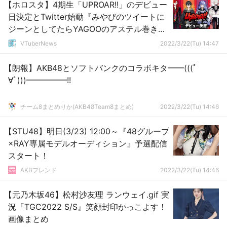
【ホロスタ】4期生「UPROAR!!」のデビュー
日決定とTwitter始動『みやびのツイートに
ジーンとしてたらYAGOOのアステル巻き込
みで草』
VTuberNews
2022/3/22(Tu) 14:47
【朗報】AKB48とソフトバンクのコラボキタ━━(((ﾟ
∀ﾟ)))━━━━━!!
チーム8まとめりか(AKB48Team8まとめ)
2022/3/22(Tu) 14:46
【STU48】明日(3/23) 12:00～『48グループ
×RAY専属モデルオーディション』予選配信
スタート！
AKBフレンド
2022/3/22(Tu) 14:46
【元乃木坂46】松村沙友理 ランウェイ.gif 実
況『TGC2022 S/S』笑顔封印かっこよす！
画像まとめ