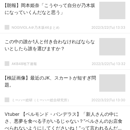
【朗報】岡本姫奈「こうやって自分が乃木坂
になっていくんだなと思う」
NOGIVIOLA＠乃木坂46まとめ
2022/3/22(Tu) 13:33
この中の誰か1人と付き合わなければならな
いとしたら誰を選びますか？
AKB48地下速報
2022/3/22(Tu) 13:32
【検証画像】最近のJK、スカートが短すぎ問
題。
ミーハー総研（ミーハー総合研究所）
2022/3/22(Tu) 13:30
Vtuber 【ベルモンド・バンデラス】「新人さんの中に
さ、悪夢を食べる子がいるじゃない？”ベルさんのお店食
べられないようにしてくださいね！”って言われるんだ