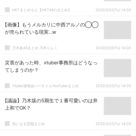
HKTまとめもん【HKT48のまとめ】
2022/3/22(Tu) 14:00
【画像】もうメルカリに中西アルノの◯◯
が売られている現実...w
乃木坂46まとめ 乃木りんく
2022/3/22(Tu) 14:00
災害があった時、vtuber事務所はどうなっ
てしまうのか？
Vtuber速報@バーチャルYouTuberまとめ
2022/3/22(Tu) 14:00
【議論】乃木坂の5期生で１番可愛いのは井
上和でOK？
気になる芸能まとめ
2022/3/22(Tu) 14:00