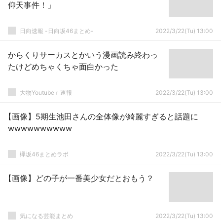
仰天事件！」
日向速報 -日向坂46まとめ-
2022/3/22(Tu) 13:00
からくりサーカスとかいう漫画読み終わっ
たけどめちゃくちゃ面白かった
大物Youtubeｒ速報
2022/3/22(Tu) 13:00
【画像】5期生池田さんの全体像が綺麗すぎると話題に
wwwwwwwwww
欅坂46まとめラボ
2022/3/22(Tu) 13:00
【画像】どの子が一番美少女だとおもう？
気になる芸能まとめ
2022/3/22(Tu) 13:00