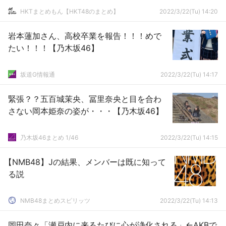
HKTまとめもん【HKT48のまとめ】
2022/3/22(Tu) 14:20
岩本蓮加さん、高校卒業を報告！！！めで
たい！！！【乃木坂46】
坂道G情報通
2022/3/22(Tu) 14:17
緊張？？五百城茉央、冨里奈央と目を合わ
さない岡本姫奈の姿が・・・【乃木坂46】
乃木坂46まとめ 1/46
2022/3/22(Tu) 14:15
【NMB48】Jの結果、メンバーは既に知って
る説
NMB48まとめスピリッツ
2022/3/22(Tu) 14:13
岡田奈々「瀬戸内に来るたびに心が浄化される」←AKBで