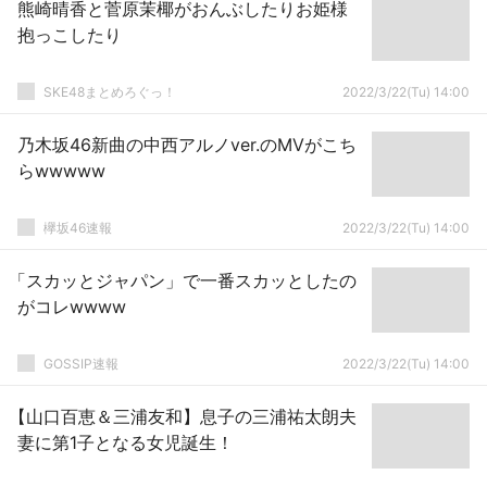
熊崎晴香と菅原茉椰がおんぶしたりお姫様
抱っこしたり
SKE48まとめろぐっ！
2022/3/22(Tu) 14:00
乃木坂46新曲の中西アルノver.のMVがこち
らwwwww
欅坂46速報
2022/3/22(Tu) 14:00
「スカッとジャパン」で一番スカッとしたの
がコレwwww
GOSSIP速報
2022/3/22(Tu) 14:00
【山口百恵＆三浦友和】息子の三浦祐太朗夫
妻に第1子となる女児誕生！