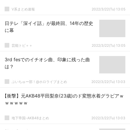
V系まとめ速報
2022/3/22(Tu) 13:05
日テレ「深イイ話」が最終回、14年の歴史
に幕
芸能トピ＋＋
2022/3/22(Tu) 13:05
3rd fesでのイチオシ曲、印象に残った曲
は？
ぶいちゅー部！@ホロライブまとめ
2022/3/22(Tu) 13:03
【衝撃】元AKB48平田梨奈(23歳)のド変態水着グラビアｗ
ｗｗｗｗｗ
地下帝国-AKB48まとめ
2022/3/22(Tu) 13:03