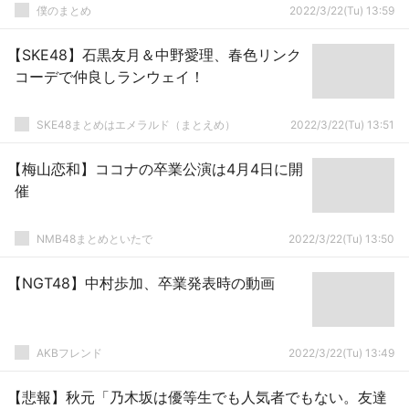
僕のまとめ
2022/3/22(Tu) 13:59
【SKE48】石黒友月＆中野愛理、春色リンク
コーデで仲良しランウェイ！
SKE48まとめはエメラルド（まとえめ）
2022/3/22(Tu) 13:51
【梅山恋和】ココナの卒業公演は4月4日に開
催
NMB48まとめといたで
2022/3/22(Tu) 13:50
【NGT48】中村歩加、卒業発表時の動画
AKBフレンド
2022/3/22(Tu) 13:49
【悲報】秋元「乃木坂は優等生でも人気者でもない。友達