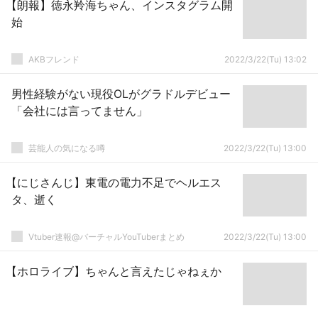
【朗報】徳永羚海ちゃん、インスタグラム開
始
AKBフレンド
2022/3/22(Tu) 13:02
男性経験がない現役OLがグラドルデビュー
「会社には言ってません」
芸能人の気になる噂
2022/3/22(Tu) 13:00
【にじさんじ】東電の電力不足でヘルエス
タ、逝く
Vtuber速報@バーチャルYouTuberまとめ
2022/3/22(Tu) 13:00
【ホロライブ】ちゃんと言えたじゃねぇか