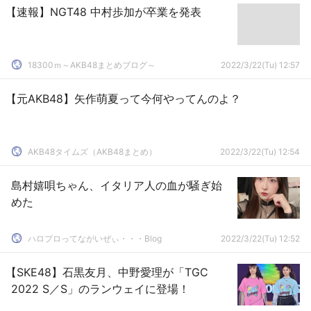
【速報】NGT48 中村歩加が卒業を発表
18300ｍ～AKB48まとめブログ～
2022/3/22(Tu) 12:57
【元AKB48】矢作萌夏って今何やってんのよ？
AKB48タイムズ（AKB48まとめ）
2022/3/22(Tu) 12:54
島村嬉唄ちゃん、イタリア人の血が騒ぎ始
めた
ハロプロってながいぜぃ・・・Blog
2022/3/22(Tu) 12:52
【SKE48】石黒友月、中野愛理が「TGC
2022 S／S」のランウェイに登場！