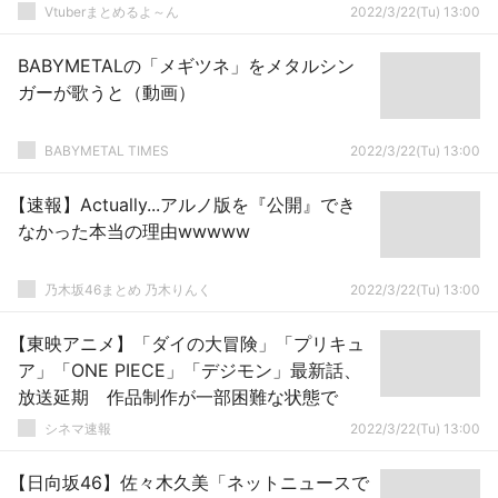
Vtuberまとめるよ～ん
2022/3/22(Tu) 13:00
BABYMETALの「メギツネ」をメタルシン
ガーが歌うと（動画）
BABYMETAL TIMES
2022/3/22(Tu) 13:00
【速報】Actually...アルノ版を『公開』でき
なかった本当の理由wwwww
乃木坂46まとめ 乃木りんく
2022/3/22(Tu) 13:00
【東映アニメ】「ダイの大冒険」「プリキュ
ア」「ONE PIECE」「デジモン」最新話、
放送延期 作品制作が一部困難な状態で
シネマ速報
2022/3/22(Tu) 13:00
【日向坂46】佐々木久美「ネットニュースで