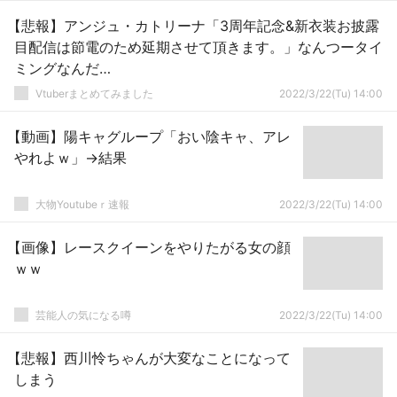
【悲報】アンジュ・カトリーナ「3周年記念&新衣装お披露
目配信は節電のため延期させて頂きます。」なんつータイ
ミングなんだ…
Vtuberまとめてみました
2022/3/22(Tu) 14:00
【動画】陽キャグループ「おい陰キャ、アレ
やれよｗ」→結果
大物Youtubeｒ速報
2022/3/22(Tu) 14:00
【画像】レースクイーンをやりたがる女の顔
ｗｗ
芸能人の気になる噂
2022/3/22(Tu) 14:00
【悲報】西川怜ちゃんが大変なことになって
しまう