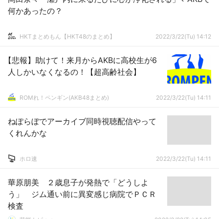
何かあったの？
HKTまとめもん【HKT48のまとめ】
2022/3/22(Tu) 14:12
【悲報】助けて！来月からAKBに高校生が6
人しかいなくなるの！【超高齢社会】
ROMれ！ペンギン(AKB48まとめ)
2022/3/22(Tu) 14:11
ねぽらぼでアーカイブ同時視聴配信やって
くれんかな
ホロ速
2022/3/22(Tu) 14:11
華原朋美 ２歳息子が発熱で「どうしよ
う」 ジム通い前に異変感じ病院でＰＣＲ
検査