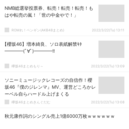
NMB総選挙投票券、転売！転売！転売！も
はや転売の嵐！「世の中金やで！」
ROMれ！ペンギン(AKB48まとめ)
2022/3/22(Tu) 13:11
【櫻坂46】増本綺良、ソロ表紙解禁ｷﾀ
━━━━(ﾟ∀ﾟ)━━━━!!
欅坂46まとめもり～
2022/3/22(Tu) 13:09
ソニーミュージックレコーズの自信作！櫻
坂46『僕のジレンマ』MV、運営どころかレ
ーベル自らハードル上げまくる
欅坂46まとめきんぐだむ
2022/3/22(Tu) 13:08
秋元康作詞のシングル売上1億6000万枚ｗｗｗｗｗｗ