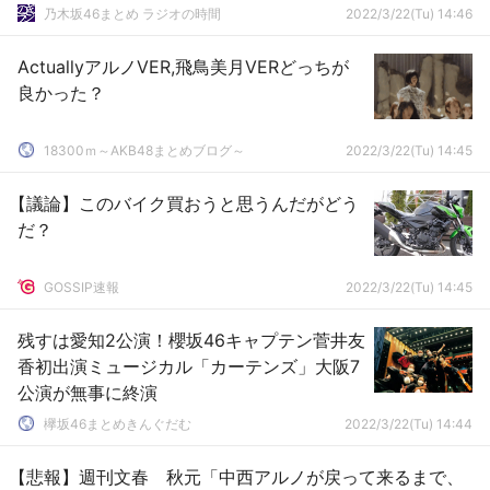
乃木坂46まとめ ラジオの時間
2022/3/22(Tu) 14:46
ActuallyアルノVER,飛鳥美月VERどっちが
良かった？
18300ｍ～AKB48まとめブログ～
2022/3/22(Tu) 14:45
【議論】このバイク買おうと思うんだがどう
だ？
GOSSIP速報
2022/3/22(Tu) 14:45
残すは愛知2公演！櫻坂46キャプテン菅井友
香初出演ミュージカル「カーテンズ」大阪7
公演が無事に終演
欅坂46まとめきんぐだむ
2022/3/22(Tu) 14:44
【悲報】週刊文春 秋元「中西アルノが戻って来るまで、