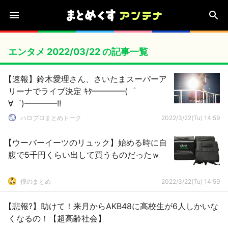
エンタメ 2022/03/22 の記事一覧
【速報】鈴木愛理さん、さいたまスーパーア
リーナでライブ決定 ｷﾀ━━━━(゜
∀゜)━━━━!!
ハロプロまとめトーク
2022/3/22(Tu) 14:59
【ウーバーイーツのリュック】始める時に自
腹で5千円くらい出して買うものだったｗ
僕のまとめ
2022/3/22(Tu) 14:59
【悲報?】助けて！来月からAKB48に高校生が6人しかいな
くなるの！【超高齢社会】