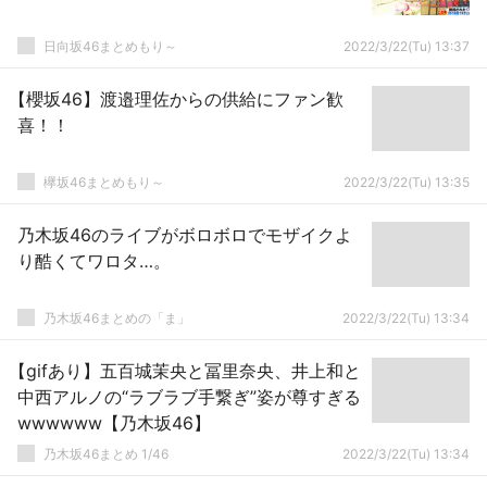
日向坂46まとめもり～
2022/3/22(Tu) 13:37
【櫻坂46】渡邉理佐からの供給にファン歓
喜！！
欅坂46まとめもり～
2022/3/22(Tu) 13:35
乃木坂46のライブがボロボロでモザイクよ
り酷くてワロタ…。
乃木坂46まとめの「ま」
2022/3/22(Tu) 13:34
【gifあり】五百城茉央と冨里奈央、井上和と
中西アルノの“ラブラブ手繋ぎ”姿が尊すぎる
wwwwww【乃木坂46】
乃木坂46まとめ 1/46
2022/3/22(Tu) 13:34