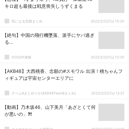
キロ超も最後は戦意喪失しうずくまる
気になる芸能まとめ
2022/3/22(Tu) 13:30
【絶句】中国の飛行機墜落、派手にヤバ過ぎ
る…
GOSSIP速報
2022/3/22(Tu) 13:30
【AKB48】大西桃香、念願の#スモワル 出演！桃ちゃんフ
ィギュアは宇宙センターエリアに
チーム8まとめりか(AKB48Team8まとめ)
2022/3/22(Tu) 13:27
【動画】乃木坂46、山下美月「あざとくて何
が悪いの」❓❗