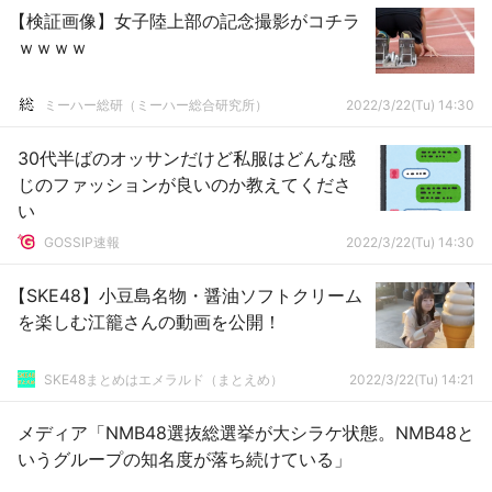
【検証画像】女子陸上部の記念撮影がコチラ
ｗｗｗｗ
ミーハー総研（ミーハー総合研究所）
2022/3/22(Tu) 14:30
30代半ばのオッサンだけど私服はどんな感
じのファッションが良いのか教えてくださ
い
GOSSIP速報
2022/3/22(Tu) 14:30
【SKE48】小豆島名物・醤油ソフトクリーム
を楽しむ江籠さんの動画を公開！
SKE48まとめはエメラルド（まとえめ）
2022/3/22(Tu) 14:21
メディア「NMB48選抜総選挙が大シラケ状態。NMB48と
いうグループの知名度が落ち続けている」