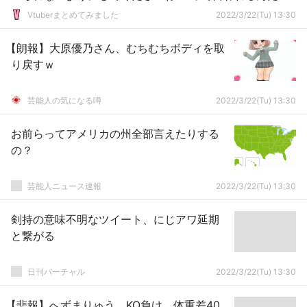
が、なんでみんなして俺のことを悪夢扱いするの？」なん
Vtuberまとめてみました
2022/3/22(Tu) 13:30
だよ…けっこう面白いこと言えんじゃねぇか…
【朗報】大原優乃さん、むちむちボディを取
り戻すｗ
芸能人の気になる噂
2022/3/22(Tu) 13:30
お前らってアメリカの州全部言えたりする
の？
芸能人ニュース速報
2022/3/22(Tu) 13:30
剣持の意味不明なツイート、にじアワ延期
と繋がる
日刊バーチャル
2022/3/22(Tu) 13:30
【悲報】へずまりゅう、KO負け 体重差40