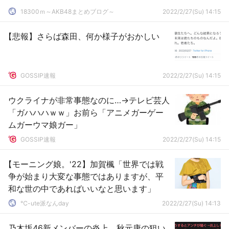
18300ｍ～AKB48まとめブログ～
2022/2/27(Su) 14:15
【悲報】さらば森田、何か様子がおかしい
GOSSIP速報
2022/2/27(Su) 14:15
ウクライナが非常事態なのに…→テレビ芸人
「ガハハハｗｗ」お前ら「アニメガーゲー
ムガーウマ娘ガー」
GOSSIP速報
2022/2/27(Su) 14:15
【モーニング娘。'22】加賀楓「世界では戦
争が始まり大変な事態ではありますが、平
和な世の中であればいいなと思います」
℃-ute派なんday
2022/2/27(Su) 14:13
乃木坂46新メンバーの炎上、秋元康の狙い