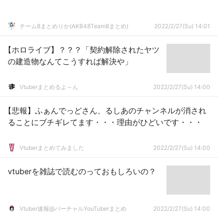
チーム8まとめりか(AKB48Team8まとめ)
2022/2/27(Su) 14:01
【ホロライブ】？？？「契約解除されたヤツ
の建造物なんてこうすれば解決や」
Vtuberまとめるよ～ん
2022/2/27(Su) 14:00
【悲報】ふぁんでっどさん、るしあのチャンネルが消され
ることにブチギレてます・・・理由がひどいです・・・
Vtuberまとめてみました
2022/2/27(Su) 14:00
vtuberを雑誌で読むのっておもしろいの？
Vtuber速報@バーチャルYouTuberまとめ
2022/2/27(Su) 14:00