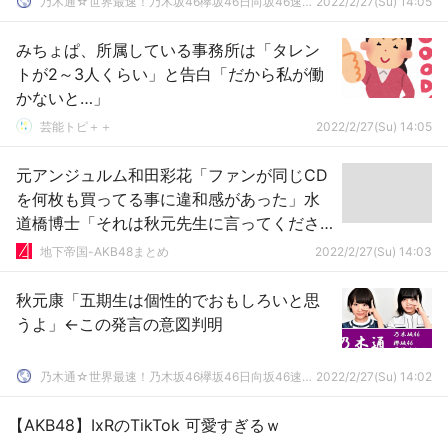
乃木通☆世界最速！乃木坂46欅坂46日向坂46速報まとめ
2022/2/27(Su) 14:05
みちょぱ、所属している事務所は「タレン
トが2～3人くらい」と告白「だから私が働
かないと…」
芸能トピ＋＋
2022/2/27(Su) 14:05
元アンジュルム和田彩花「ファンが同じCD
を何枚も買ってる事に違和感があった」水
道橋博士「それは秋元先生に言ってくださ
いよ」
地下帝国-AKB48まとめ
2022/2/27(Su) 14:03
秋元康「五期生は個性的でおもしろいと思
うよ」←この発言の意図判明
乃木通☆世界最速！乃木坂46欅坂46日向坂46速報まとめ
2022/2/27(Su) 14:02
【AKB48】IxRのTikTok 可愛すぎるｗ