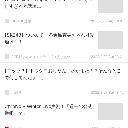
しすぎると話題に
GOSSIP速報
2022/2/27(Su) 13:30
【SKE48】ついんてーる倉島杏実ちゃん可愛
過ぎ！！！
SKE48まとめはエメラルド（まとえめ）
2022/2/27(Su) 13:21
【エッッ？】トワシコおじたん「さかまた！？そんなとこ
で何してんだよ！」
ホロ速
2022/2/27(Su) 13:19
ChroNoiR Winter Live実況！「週一の公式
番組！？」