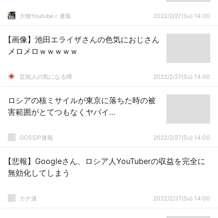
大物Youtubeｒ速報
2022/2/27(Su) 14:00
【画像】池田エライザさんの色気におじさん
メロメロｗｗｗｗｗ
芸能人の気になる噂
2022/2/27(Su) 14:00
ロシアの核ミサイルが東京に落ちた時の被
害範囲がとてつもなくヤバイ…
GOSSIP速報
2022/2/27(Su) 14:00
【悲報】Googleさん、ロシア人YouTuberの収益を完全に
無効化してしまう
カナ速
2022/2/27(Su) 14:00