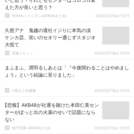
いと思う？それともセンターはコロコロ変
えた方が良いと思う？
ROMれ！ペンギン(AKB48まとめ)
2022/2/27(Su) 13:11
久慈アナ 鬼越の退社イジりに本気の涙
ケンカ芸、笑いのセオリー通じずスタジオ
大慌て
芸能トピ＋＋
2022/2/27(Su) 13:05
まふまふ、潤羽るしあとは「『今後関わることはやめまし
ょう』という結論に至りました」
V系まとめ速報
2022/2/27(Su) 13:05
【悲報】AKB48が社運を賭けた本田仁美セン
ターがぽっと出の火薬のせいで話題になら
ない
地下帝国-AKB48まとめ
2022/2/27(Su) 13:03