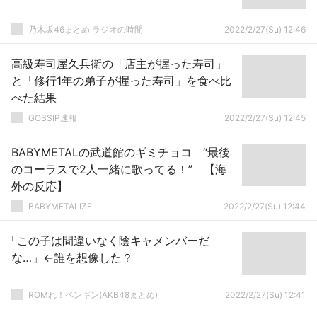
乃木坂46まとめ ラジオの時間
2022/2/27(Su) 12:46
高級寿司屋久兵衛の「店主が握った寿司」
と「修行1年の弟子が握った寿司」を食べ比
べた結果
GOSSIP速報
2022/2/27(Su) 12:45
BABYMETALの武道館のギミチョコ “最後
のコーラスで2人一緒に歌ってる！” 【海
外の反応】
BABYMETALIZE
2022/2/27(Su) 12:44
「この子は間違いなく陰キャメンバーだ
な…」←誰を想像した？
ROMれ！ペンギン(AKB48まとめ)
2022/2/27(Su) 12:41