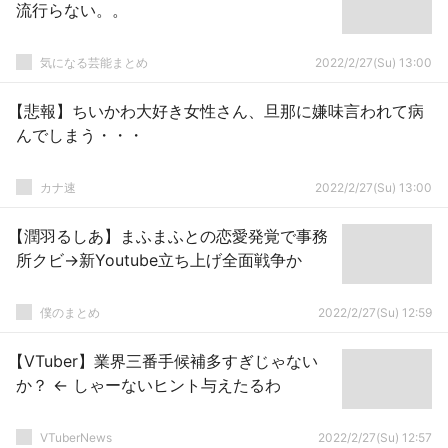
流行らない。。
気になる芸能まとめ
2022/2/27(Su) 13:00
【悲報】ちいかわ大好き女性さん、旦那に嫌味言われて病
んでしまう・・・
カナ速
2022/2/27(Su) 13:00
【潤羽るしあ】まふまふとの恋愛発覚で事務
所クビ→新Youtube立ち上げ全面戦争か
僕のまとめ
2022/2/27(Su) 12:59
【VTuber】業界三番手候補多すぎじゃない
か？ ← しゃーないヒント与えたるわ
VTuberNews
2022/2/27(Su) 12:57