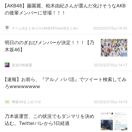
【AKB48】藤園麗、柏木由紀さんが選んだ化けそうなAKB
の後輩メンバーに登場！！！
チーム8まとめりか(AKB48Team8まとめ)
2022/2/27(Su) 14:20
明日ののぎおびメンバーが決定！！！【乃
木坂46】
坂道G情報通
2022/2/27(Su) 14:17
【速報】お前ら、『アルノ パパ活』でツイート検索してみ
ろwwwwwwww
欅坂46まとめラボ
2022/2/27(Su) 14:15
乃木坂運営、この状況でもダンマリを決め
込む。Twitterバレから1日経過