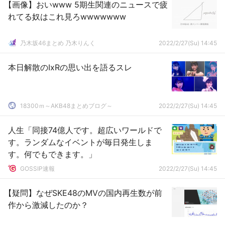
【画像】おいwww 5期生関連のニュースで疲
れてる奴はこれ見ろwwwwwww
乃木坂46まとめ 乃木りんく
2022/2/27(Su) 14:45
本日解散のIxRの思い出を語るスレ
18300ｍ～AKB48まとめブログ～
2022/2/27(Su) 14:45
人生「同接74億人です。超広いワールドで
す。ランダムなイベントが毎日発生しま
す。何でもできます。」
GOSSIP速報
2022/2/27(Su) 14:45
【疑問】なぜSKE48のMVの国内再生数が前
作から激減したのか？