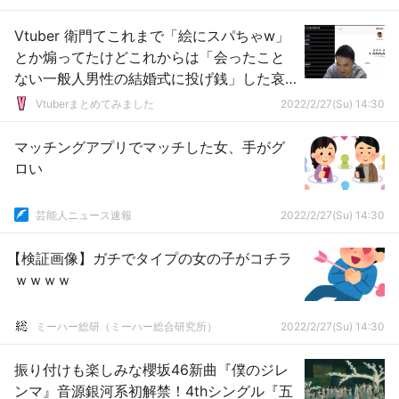
Vtuber 衛門てこれまで「絵にスパちゃw」
とか煽ってたけどこれからは「会ったこと
ない一般人男性の結婚式に投げ銭」した哀
れな存在になるんか…ｗｗｗ
Vtuberまとめてみました
2022/2/27(Su) 14:30
マッチングアプリでマッチした女、手がグ
ロい
芸能人ニュース速報
2022/2/27(Su) 14:30
【検証画像】ガチでタイプの女の子がコチラ
ｗｗｗｗ
ミーハー総研（ミーハー総合研究所）
2022/2/27(Su) 14:30
振り付けも楽しみな櫻坂46新曲『僕のジレ
ンマ』音源銀河系初解禁！4thシングル『五