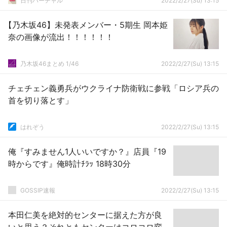
日刊バーチャル
2022/2/27(Su) 13:15
【乃木坂46】未発表メンバー・5期生 岡本姫
奈の画像が流出！！！！！！
乃木坂46まとめ 1/46
2022/2/27(Su) 13:15
チェチェン義勇兵がウクライナ防衛戦に参戦「ロシア兵の
首を切り落とす」
はれぞう
2022/2/27(Su) 13:15
俺『すみません1人いいですか？』店員『19
時からです』俺時計ﾁﾗｯ 18時30分
GOSSIP速報
2022/2/27(Su) 13:15
本田仁美を絶対的センターに据えた方が良