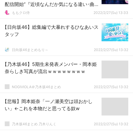
配信開始”『近頃なんだか気になる違い･曲
TOP1』は…!?
ももクロ侍
2022/2/27(Su) 13:33
【日向坂46】総集編で大暴れするひなあいス
タッフ
日向坂46まとめもり～
2022/2/27(Su) 13:32
【乃木坂46】5期生未発表メンバー・岡本姫
奈らしき写真が流出ｗｗｗｗｗｗｗｗ
NOGIVIOLA＠乃木坂46まとめ
2022/2/27(Su) 13:32
【悲報】岡本姫奈「一ノ瀬美空は頭おかし
い」←これを本物だと思ってる奴w
乃木坂46まとめ 乃木りんく
2022/2/27(Su) 13:32