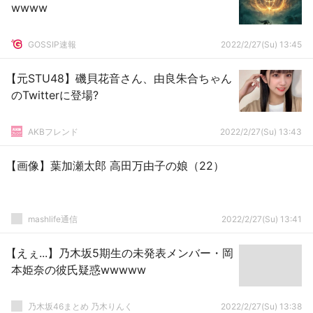
wwww
GOSSIP速報
2022/2/27(Su) 13:45
【元STU48】磯貝花音さん、由良朱合ちゃん
のTwitterに登場?
AKBフレンド
2022/2/27(Su) 13:43
【画像】葉加瀬太郎 高田万由子の娘（22）
mashlife通信
2022/2/27(Su) 13:41
【えぇ...】乃木坂5期生の未発表メンバー・岡
本姫奈の彼氏疑惑wwwww
乃木坂46まとめ 乃木りんく
2022/2/27(Su) 13:38