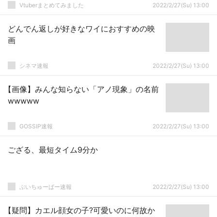
みたいな欲求が先行しすぎてて質が無いん
Vtuberまとめてみました
2022/2/27(Su) 13:00
だよな
どんでん返しが好きなワイにおすすめの映
画
シネマ速報
2022/2/27(Su) 13:00
【画像】みんな知らない「アノ現象」の名前
wwwww
GOSSIP速報
2022/2/27(Su) 13:00
ござる、最短タイム9分か
ぶいちゅーばー速報
2022/2/27(Su) 13:00
【疑問】カエル顔女の子?可愛いのに何故か