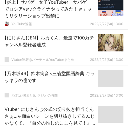
【炎上】サバゲー女子YouTuber「サバゲー
でロシアvsウクライナやってみた！ｗ」→
ミリタリーショップ出禁に
YouTube速報
2022/2/27(Su) 13:00
【にじさんじEN】ルカくん、最速で100万チ
ャンネル登録者達成！
Vtuber速報@バーチャルYouTuberまとめ
2022/2/27(Su) 13:00
【乃木坂46】鈴木絢音×三省堂国語辞典 キラ
ッキラの瞳です
乃木坂46まとめ ラジオの時間
2022/2/27(Su) 13:00
Vtuber にじさんじ公式の切り抜き担当くん
さぁ…←面白いシーンを切り抜きしてるんじ
ゃなくて、『自分の推しのここを見て！』