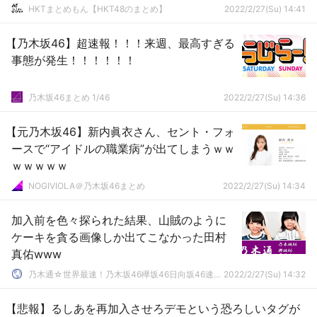
HKTまとめもん【HKT48のまとめ】
2022/2/27(Su) 14:41
【乃木坂46】超速報！！！来週、最高すぎる
事態が発生！！！！！！
乃木坂46まとめ 1/46
2022/2/27(Su) 14:36
【元乃木坂46】新内眞衣さん、セント・フォ
ースで“アイドルの職業病”が出てしまうｗｗ
ｗｗｗｗｗ
NOGIVIOLA＠乃木坂46まとめ
2022/2/27(Su) 14:34
加入前を色々探られた結果、山賊のように
ケーキを貪る画像しか出てこなかった田村
真佑www
乃木通☆世界最速！乃木坂46欅坂46日向坂46速報まとめ
2022/2/27(Su) 14:32
【悲報】るしあを再加入させろデモという恐ろしいタグが