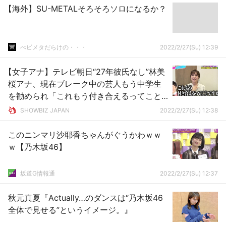
【海外】SU-METALそろそろソロになるか？
べビメタだらけの・・・
2022/2/27(Su) 12:39
【女子アナ】テレビ朝日“27年彼氏なし”林美
桜アナ、現在ブレーク中の芸人もう中学生
を勧められ「これもう付き合えるってこと
ですか？」とノリノリ
SHOWBIZ JAPAN
2022/2/27(Su) 12:38
このニンマリ沙耶香ちゃんがぐうかわｗｗ
ｗ【乃木坂46】
坂道G情報通
2022/2/27(Su) 12:37
秋元真夏『Actually…のダンスは“乃木坂46
全体で見せる”というイメージ。』