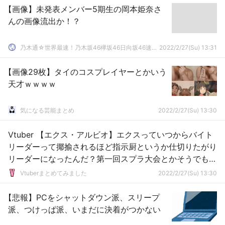
【画像】未発表メンバー5期生の岡本姫奈さ
んの画像流出か！？
乃木通☆世界最速！乃木坂46欅坂46日向坂46速報まとめ
2022/2/27(Su) 13:31
【画像29枚】タイのコスプレイヤーとかいう
天才ｗｗｗｗ
気になる芸能まとめ
2022/2/27(Su) 13:30
Vtuber 【エクス・アルビオ】エクスっていつからバイト
リーダーって揶揄されるほど指示厨というか仕切りたがり
リーダーになったんだ？第一回スプラ大会とかそうでもな
くなかった？大会中毒で自意識が肥大化したのか知らんけ
Vtuberまとめてみました
2022/2/27(Su) 13:30
ど最近は見合わない言動ばかりしてる印象だわ
【悲報】PCをシャットダウン派、スリープ
派、つけっぱ派、いまだに決着がつかない