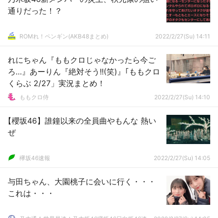
通りだった！？
ROMれ！ペンギン(AKB48まとめ)
2022/2/27(Su) 14:11
れにちゃん『ももクロじゃなかったら今ご
ろ…』あーりん『絶対そう!!(笑)』｢ももクロ
くらぶ 2/27」実況まとめ！
ももクロ侍
2022/2/27(Su) 14:10
【櫻坂46】誰鐘以来の全員曲やもんな 熱い
ぜ
欅坂46速報
2022/2/27(Su) 14:05
与田ちゃん、大園桃子に会いに行く・・・
これは・・・