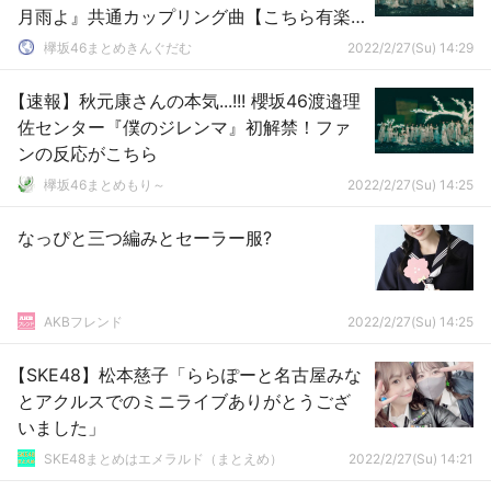
月雨よ』共通カップリング曲【こちら有楽
町星空放送局】
欅坂46まとめきんぐだむ
2022/2/27(Su) 14:29
【速報】秋元康さんの本気...!!! 櫻坂46渡邉理
佐センター『僕のジレンマ』初解禁！ファ
ンの反応がこちら
欅坂46まとめもり～
2022/2/27(Su) 14:25
なっぴと三つ編みとセーラー服?
AKBフレンド
2022/2/27(Su) 14:25
【SKE48】松本慈子「ららぽーと名古屋みな
とアクルスでのミニライブありがとうござ
いました」
SKE48まとめはエメラルド（まとえめ）
2022/2/27(Su) 14:21