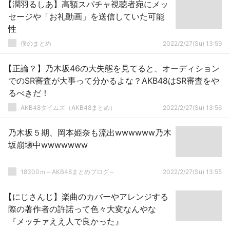
【潤羽るしあ】高額スパチャ視聴者宛にメッ
セージや「お礼動画」を送信していた可能
性
僕のまとめ
2022/2/27(Su) 13:59
【正論？】乃木坂46の大失態を見てると、オーディション
でのSR審査が大事って分かるよな？AKB48はSR審査をや
るべきだ！
AKB48タイムズ（AKB48まとめ）
2022/2/27(Su) 13:56
乃木坂５期、岡本姫奈も流出wwwwww乃木
坂崩壊中wwwwwww
18300ｍ～AKB48まとめブログ～
2022/2/27(Su) 13:55
【にじさんじ】楽曲のカバーやアレンジする
際の著作者の許諾って色々大変なんやな
『メッチァええ人で良かった』