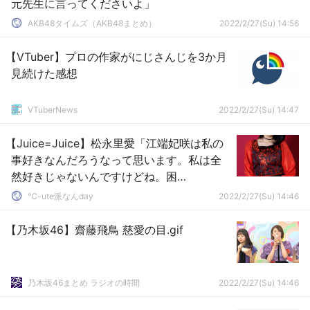
元先生に言ってくださいよ」
AKB48タイムズ（AKB48まとめ）
2022/2/27(Su) 14:56
【VTuber】プロの作家がにじさんじを3か月
見続けた感想
VTuberNews
2022/2/27(Su) 14:47
【Juice=Juice】松永里愛「江端妃咲は私の
事好きなんだろうなって思います。私は全
然好きじゃないんですけどね。困
る、、、、」
℃-ute派なんday
2022/2/27(Su) 14:46
【乃木坂46】齋藤飛鳥 慈愛の目.gif
乃木坂46まとめ ラジオの時間
2022/2/27(Su) 14:46