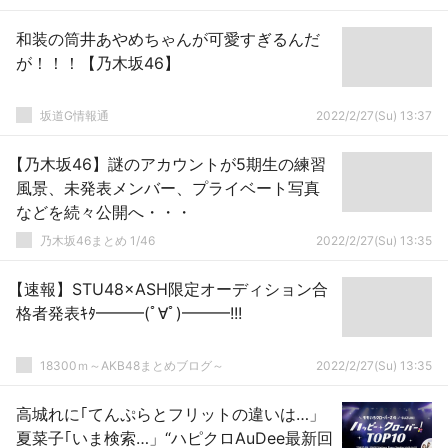
和装の筒井あやめちゃんが可愛すぎるんだ
が！！！【乃木坂46】
坂道G情報通
2022/2/27(Su) 13:37
【乃木坂46】謎のアカウントが5期生の練習
風景、未発表メンバー、プライベート写真
などを続々公開へ・・・
乃木坂46まとめ 1/46
2022/2/27(Su) 13:35
【速報】STU48×ASH限定オーディション合
格者発表ｷﾀ━━━(ﾟ∀ﾟ)━━━!!!
18300ｍ～AKB48まとめブログ～
2022/2/27(Su) 13:35
高城れに｢てんぷらとフリットの違いは…」
夏菜子｢いま検索…」“ハピクロAuDee最新回