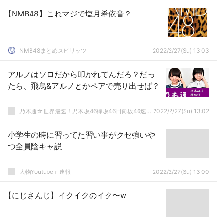
【NMB48】これマジで塩月希依音？
NMB48まとめスピリッツ
2022/2/27(Su) 13:03
アルノはソロだから叩かれてんだろ？だっ
たら、飛鳥&アルノとかペアで売り出せば？
乃木通☆世界最速！乃木坂46欅坂46日向坂46速報まとめ
2022/2/27(Su) 13:02
小学生の時に習ってた習い事がクセ強いや
つ全員陰キャ説
大物Youtubeｒ速報
2022/2/27(Su) 13:00
【にじさんじ】イクイクのイク〜w