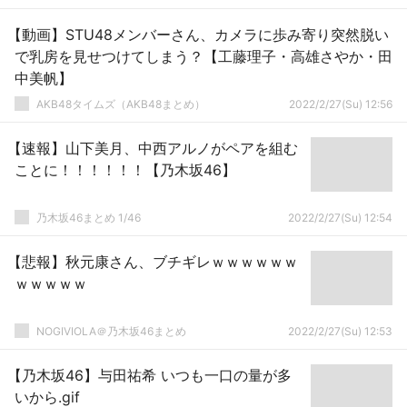
【動画】STU48メンバーさん、カメラに歩み寄り突然脱い
で乳房を見せつけてしまう？【工藤理子・高雄さやか・田
中美帆】
AKB48タイムズ（AKB48まとめ）
2022/2/27(Su) 12:56
【速報】山下美月、中西アルノがペアを組む
ことに！！！！！！【乃木坂46】
乃木坂46まとめ 1/46
2022/2/27(Su) 12:54
【悲報】秋元康さん、ブチギレｗｗｗｗｗｗ
ｗｗｗｗｗ
NOGIVIOLA＠乃木坂46まとめ
2022/2/27(Su) 12:53
【乃木坂46】与田祐希 いつも一口の量が多
いから.gif