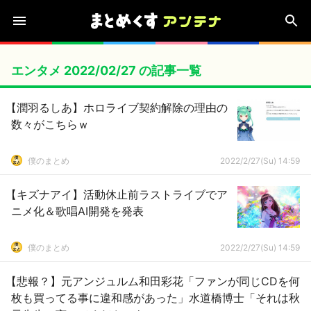
エンタメ 2022/02/27 の記事一覧
【潤羽るしあ】ホロライブ契約解除の理由の
数々がこちらｗ
僕のまとめ
2022/2/27(Su) 14:59
【キズナアイ】活動休止前ラストライブでア
ニメ化＆歌唱AI開発を発表
僕のまとめ
2022/2/27(Su) 14:59
【悲報？】元アンジュルム和田彩花「ファンが同じCDを何
枚も買ってる事に違和感があった」水道橋博士「それは秋