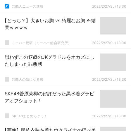
芸能人ニュース速報
2022/2/27(Su) 13:30
【どっち？】大きいお胸 vs 綺麗なお胸 ←結
果ｗｗｗｗ
ミーハー総研（ミーハー総合研究所）
2022/2/27(Su) 13:30
思わずこの17歳のJKグラドルをオカズにし
たしまった罪悪感
芸能人の気になる噂
2022/2/27(Su) 13:30
SKE48菅原茉椰の好評だった黒水着グラビ
アオフショット！
SKE48まとめろぐっ！
2022/2/27(Su) 13:30
【画像】民族衣装を着たウクライナの猫が美