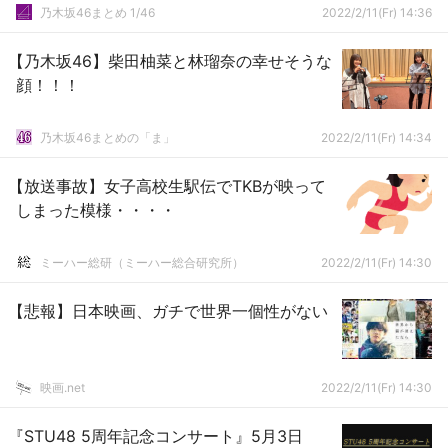
日“乃木坂46”三昧】
乃木坂46まとめ 1/46
2022/2/11(Fr) 14:36
【乃木坂46】柴田柚菜と林瑠奈の幸せそうな
顔！！！
乃木坂46まとめの「ま」
2022/2/11(Fr) 14:34
【放送事故】女子高校生駅伝でTKBが映って
しまった模様・・・・
ミーハー総研（ミーハー総合研究所）
2022/2/11(Fr) 14:30
【悲報】日本映画、ガチで世界一個性がない
映画.net
2022/2/11(Fr) 14:30
『STU48 5周年記念コンサート』5月3日