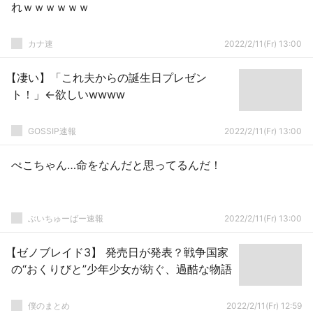
れｗｗｗｗｗｗ
カナ速
2022/2/11(Fr) 13:00
【凄い】「これ夫からの誕生日プレゼン
ト！」←欲しいwwww
GOSSIP速報
2022/2/11(Fr) 13:00
ぺこちゃん…命をなんだと思ってるんだ！
ぶいちゅーばー速報
2022/2/11(Fr) 13:00
【ゼノブレイド3】 発売日が発表？戦争国家
の“おくりびと”少年少女が紡ぐ、過酷な物語
僕のまとめ
2022/2/11(Fr) 12:59