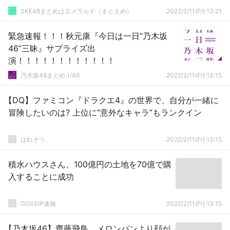
SKE48まとめはエメラルド（まとえめ）
2022/2/11(Fr) 13:21
緊急速報！！！秋元康『今日は一日“乃木坂
46”三昧』サプライズ出
演！！！！！！！！！！！！
乃木坂46まとめ 1/46
2022/2/11(Fr) 13:15
【DQ】ファミコン『ドラクエ4』の世界で、自分が一緒に
冒険したいのは? 上位に“意外なキャラ”もランクイン
はれぞう
2022/2/11(Fr) 13:15
積水ハウスさん、100億円の土地を70億で購
入することに成功
GOSSIP速報
2022/2/11(Fr) 13:15
【乃木坂46】齋藤飛鳥、メロンパンより顔が