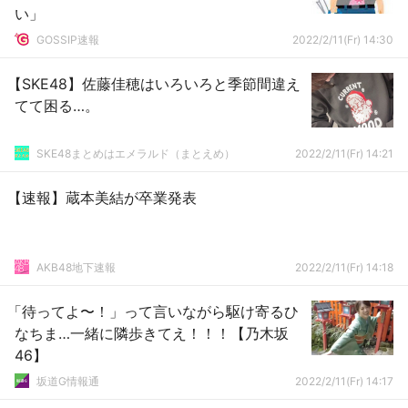
い」
GOSSIP速報
2022/2/11(Fr) 14:30
【SKE48】佐藤佳穂はいろいろと季節間違え
てて困る…。
SKE48まとめはエメラルド（まとえめ）
2022/2/11(Fr) 14:21
【速報】蔵本美結が卒業発表
AKB48地下速報
2022/2/11(Fr) 14:18
「待ってよ〜！」って言いながら駆け寄るひ
なちま…一緒に隣歩きてえ！！！【乃木坂
46】
坂道G情報通
2022/2/11(Fr) 14:17