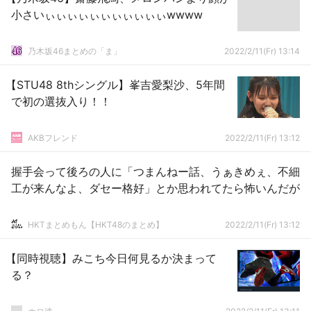
小さいぃぃぃぃぃぃぃぃぃぃぃwwww
乃木坂46まとめの「ま」
2022/2/11(Fr) 13:14
【STU48 8thシングル】峯吉愛梨沙、5年間
で初の選抜入り！！
AKBフレンド
2022/2/11(Fr) 13:12
握手会って後ろの人に「つまんねー話、うぁきめぇ、不細
工が来んなよ、ダセー格好」とか思われてたら怖いんだが
HKTまとめもん【HKT48のまとめ】
2022/2/11(Fr) 13:12
【同時視聴】みこち今日何見るか決まって
る？