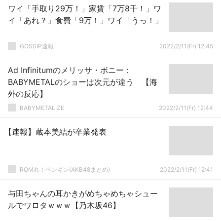
ワイ「手取り29万！」家賃「7万8千！」ワ
イ「あれ？」食費「9万！」ワイ「うっ！」
GOSSIP速報
2022/2/11(Fr) 12:45
Ad Infinitumのメリッサ・ボニー：
BABYMETALのショーは次元が違う 【海
外の反応】
BABYMETALIZE
2022/2/11(Fr) 12:44
【速報】蔵本美結が卒業発表
ROMれ！ペンギン(AKB48まとめ)
2022/2/11(Fr) 12:41
与田ちゃんの耳かきがめちゃめちゃシュー
ルでワロタｗｗｗ【乃木坂46】