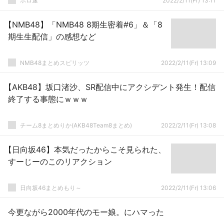
ホロ速
2022/2/11(Fr) 13:11
【NMB48】「NMB48 8期生密着#6」＆「8
期生生配信」の感想など
NMB48まとめスピリッツ
2022/2/11(Fr) 13:09
【AKB48】坂口渚沙、SR配信中にアクシデント発生！配信
終了する事態にｗｗｗ
チーム8まとめりか(AKB48Team8まとめ)
2022/2/11(Fr) 13:08
【日向坂46】本気だったからこそ見られた、
すーじーのこのリアクション
日向坂46まとめもり～
2022/2/11(Fr) 13:06
今更ながら2000年代のモー娘。にハマった