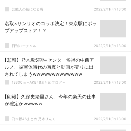
芸能人の気になる噂
2022/2/11(Fr) 13:00
名取×サンリオのコラボ決定！東京駅にポッ
プアップストア！？
日刊バーチャル
2022/2/11(Fr) 13:00
【悲報】乃木坂5期生センター候補の中西ア
ルノ、被写体時代の写真と動画が売りに出
されてしまうwwwwwwwwwwwww
18300ｍ～AKB48まとめブログ～
2022/2/11(Fr) 13:00
【朗報】久保史緒里さん、今年の楽天の仕事
が確定かwwwww
乃木坂46まとめ 乃木りんく
2022/2/11(Fr) 13:00