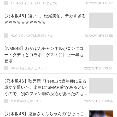
AKB48タイムズ（AKB48まとめ）
2022/2/11(Fr) 13:57
【乃木坂46】凄い...。松尾美佑、デカすぎる
ｗｗｗｗｗｗｗｗｗｗ
NOGIVIOLA＠乃木坂46まとめ
2022/2/11(Fr) 13:55
【NMB48】わかぽんチャンネルがロングコ
ートダディとコラボ！ゲストに川上千尋も
登場
NMB48まとめスピリッツ
2022/2/11(Fr) 13:54
【乃木坂46】秋元康『I see...は近年稀に見る
成功で驚いた。楽曲に“SMAP感”があるとい
うので、別のファン層の反応があったのも
大きかったと思う・・・』【今日は一日“乃
乃木坂46まとめ 1/46
2022/2/11(Fr) 13:54
木坂46”三昧】
【乃木坂46】遠藤さくらちゃんの“ひょっこ