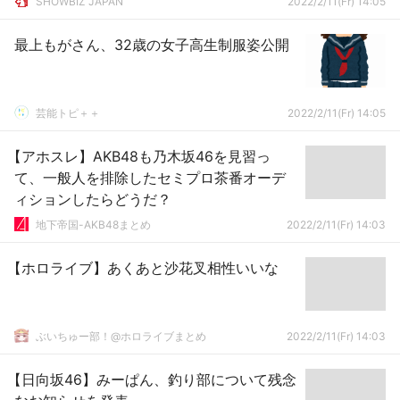
SHOWBIZ JAPAN
2022/2/11(Fr) 14:05
最上もがさん、32歳の女子高生制服姿公開
芸能トピ＋＋
2022/2/11(Fr) 14:05
【アホスレ】AKB48も乃木坂46を見習っ
て、一般人を排除したセミプロ茶番オーデ
ィションしたらどうだ？
地下帝国-AKB48まとめ
2022/2/11(Fr) 14:03
【ホロライブ】あくあと沙花叉相性いいな
ぶいちゅー部！@ホロライブまとめ
2022/2/11(Fr) 14:03
【日向坂46】みーぱん、釣り部について残念