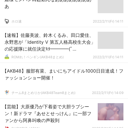
あ
ホロ速
2022/2/11(Fr) 14:11
【速報】佐藤美波、鈴木くるみ、田口愛佳、
永野恵が「Identity V 第五人格高校生大会」
の応援隊に就任決定ｷﾀ━━━━(ﾟ
∀ﾟ)━━━━!!
ROMれ！ペンギン(AKB48まとめ)
2022/2/11(Fr) 14:11
【AKB48】服部有菜、まいにちアイドル1000日目達成！フ
ァッションショー開催！
チーム8まとめりか(AKB48Team8まとめ)
2022/2/11(Fr) 14:09
【芸能】大原優乃が下着姿で大胆ラブシー
ン！新ドラマ『あせとせっけん』に一部フ
ァンから阿鼻叫喚の声殺到