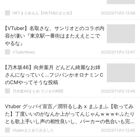
HKTまとめもん【HKT48のまとめ】
2022/2/11(Fr) 12:48
【VTuber】名取さな、サンリオとのコラボ内
容が凄い『東京駅一番街はまたええとこで
やるな』
VTuberNews
2022/2/11(Fr) 12:47
【乃木坂46】向井葉月 どんどん綺麗なお姉
さんになっていく…フジパンかオロナミンＣ
のCMやってそうな投稿
乃木坂46まとめ ラジオの時間
2022/2/11(Fr) 12:46
Vtuber グッバイ宣言／潤羽るしあ x まふまふ【歌ってみ
た】丁度いいのがなんか上がってんじゃんｗｗｗ←ふたり
とも歌上手いし声の相性良いし、パーカーの色合いも完璧
で画面の配色バランスも良いから、素晴らしい動画だなｗ
Vtuberまとめてみました
2022/2/11(Fr) 12:45
ｗｗ