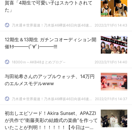
賀喜「4期生で可愛い子はスカウトされて
た」
乃木通☆世界最速！乃木坂46欅坂46日向坂46速報まとめ
2022/2/11(Fr) 14:43
12期生＆13期生 ガチンコオーディション開
催ｷﾀ━━━(ﾟ∀ﾟ)━━━!!!
18300ｍ～AKB48まとめブログ～
2022/2/11(Fr) 14:40
与田祐希さんのアップルウォッチ、14万円
のエルメスモデルwww
乃木通☆世界最速！乃木坂46欅坂46日向坂46速報まとめ
2022/2/11(Fr) 14:37
初出しエピソード！Akira Sunset、APAZZI
が共作で“衛藤美彩の結婚式の楽曲”を作って
いたことが判明！！！！！！【今日は一