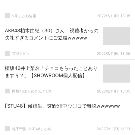
V系まとめ速報
2022/2/11(Fr) 13:05
AKB48柏木由紀（30）さん、視聴者からの
失礼すぎるコメントにご立腹wwwww
芸能トピ＋＋
2022/2/11(Fr) 13:05
櫻坂46井上梨名「チョコもらったことあり
ますぅ？」【SHOWROOM個人配信】
欅坂46まとめきんぐだむ
2022/2/11(Fr) 13:05
【STU48】候補生、SR配信中ウ〇コで離脱wwwwww
地下帝国-AKB48まとめ
2022/2/11(Fr) 13:03