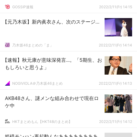
GOSSIP速報
2022/2/11(Fr) 14:15
【元乃木坂】新内眞衣さん、次のステージ…
乃木坂46まとめの「ま」
2022/2/11(Fr) 14:14
【速報】秋元康が意味深発言...。「5期生、お
もしろいと思うよ」
NOGIVIOLA＠乃木坂46まとめ
2022/2/11(Fr) 14:13
AKB48さん、謎メンな組み合わせで現在ロ
ケ中
HKTまとめもん【HKT48のまとめ】
2022/2/11(Fr) 14:12
姫様モンハン再起動んなああああああああ