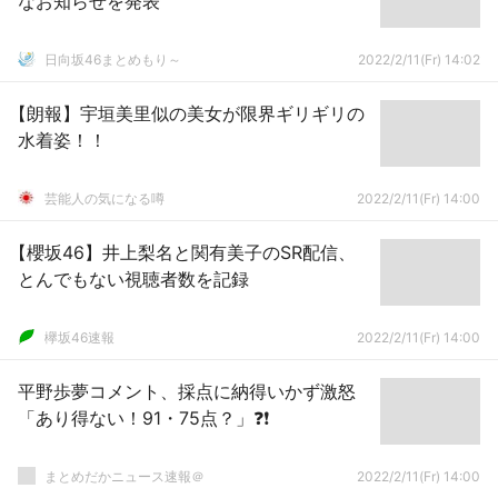
なお知らせを発表
日向坂46まとめもり～
2022/2/11(Fr) 14:02
【朗報】宇垣美里似の美女が限界ギリギリの
水着姿！！
芸能人の気になる噂
2022/2/11(Fr) 14:00
【櫻坂46】井上梨名と関有美子のSR配信、
とんでもない視聴者数を記録
欅坂46速報
2022/2/11(Fr) 14:00
平野歩夢コメント、採点に納得いかず激怒
「あり得ない！91・75点？」❓❗
まとめだかニュース速報＠
2022/2/11(Fr) 14:00