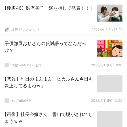
【櫻坂46】関有美子、満を持して発表！！！
欅坂46まとめもり～
2022/2/11(Fr) 13:01
子供部屋おじさんの反対語ってなんだっ
け？
大物Youtubeｒ速報
2022/2/11(Fr) 13:00
【悲報】昨日のまふまふ「ヒカルさん今日も
炎上してるよねｗ」
YouTube速報
2022/2/11(Fr) 13:00
【画像】社長令嬢さん、雪山で脱がされてし
まうｗｗ