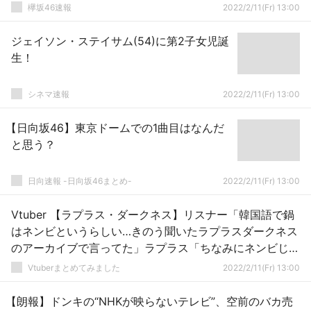
欅坂46速報
2022/2/11(Fr) 13:00
ジェイソン・ステイサム(54)に第2子女児誕
生！
シネマ速報
2022/2/11(Fr) 13:00
【日向坂46】東京ドームでの1曲目はなんだ
と思う？
日向速報 -日向坂46まとめ-
2022/2/11(Fr) 13:00
Vtuber 【ラプラス・ダークネス】リスナー「韓国語で鍋
はネンビというらしい…きのう聞いたラプラスダークネス
のアーカイブで言ってた」ラプラス「ちなみにネンビじゃ
なくて鍋料はチゲな」自ら蒸し返していく上に材料を追加
Vtuberまとめてみました
2022/2/11(Fr) 13:00
していくのかｗｗｗ
【朗報】ドンキの“NHKが映らないテレビ”、空前のバカ売