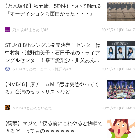
【乃木坂46】秋元康、5期生について触れる
『オーディションも面白かった・・・』
乃木坂46まとめ 1/46
2022/2/11(Fr) 14:17
STU48 8thシングル発売決定！センターは
中村舞・瀧野由美子・石田千穂のトライア
ングルセンター！峯吉愛梨沙・川又あん
奈・吉崎凜子・吉田彩良の4人が初選抜入り
STU48まとめニュース（瀬戸内48）
2022/2/11(Fr) 14:16
【STU/瀬戸内48】
【NMB48】原チームM『恋は突然やってく
る』公演のセットリストなど
NMB48まとめといたで
2022/2/11(Fr) 14:16
【衝撃】マジで「寝る前にこれやると快眠で
きるぞ」ってものｗｗｗｗｗｗ