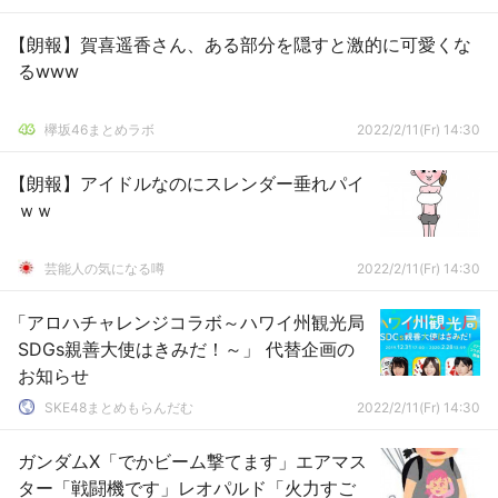
【朗報】賀喜遥香さん、ある部分を隠すと激的に可愛くな
るwww
欅坂46まとめラボ
2022/2/11(Fr) 14:30
【朗報】アイドルなのにスレンダー垂れパイ
ｗｗ
芸能人の気になる噂
2022/2/11(Fr) 14:30
「アロハチャレンジコラボ～ハワイ州観光局
SDGs親善大使はきみだ！～」 代替企画の
お知らせ
SKE48まとめもらんだむ
2022/2/11(Fr) 14:30
ガンダムX「でかビーム撃てます」エアマス
ター「戦闘機です」レオパルド「火力すご