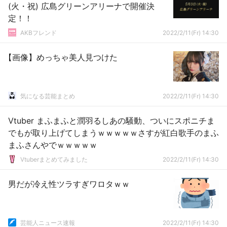
(火・祝) 広島グリーンアリーナで開催決
定！！
AKBフレンド
2022/2/11(Fr) 14:30
【画像】めっちゃ美人見つけた
気になる芸能まとめ
2022/2/11(Fr) 14:30
Vtuber まふまふと潤羽るしあの騒動、ついにスポニチま
でもが取り上げてしまうｗｗｗｗｗさすが紅白歌手のまふ
まふさんやでｗｗｗｗｗ
Vtuberまとめてみました
2022/2/11(Fr) 14:30
男だが冷え性ツラすぎワロタｗｗ
芸能人ニュース速報
2022/2/11(Fr) 14:30