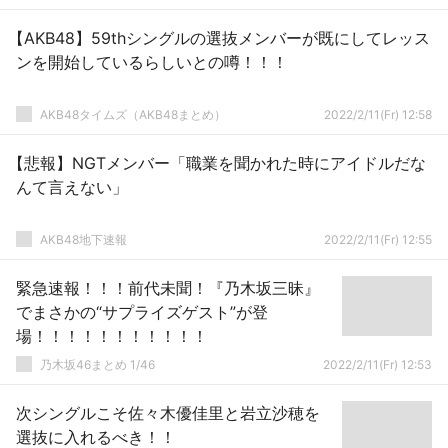
【AKB48】59thシングルの選抜メンバーが既にしてレッス
ンを開始しているらしいとの噂！！！
AKB48タイムズ（AKB48まとめ）
2022/2/11(Fr) 12:58
【悲報】NGTメンバー「職業を聞かれた時にアイドルだな
んて言えない」
AKB48地下速報
2022/2/11(Fr) 12:55
緊急速報！！！前代未聞！『乃木坂三昧』
でまさかの“サプライズゲスト”が登
場！！！！！！！！！！！
乃木坂46まとめ 1/46
2022/2/11(Fr) 12:53
次シングルこそ佐々木優佳里と岩立沙穂を
選抜に入れるべき！！