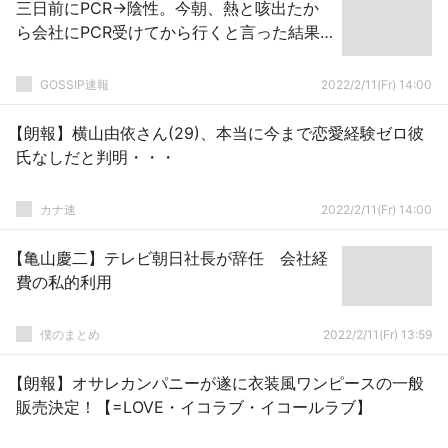
三日前にPCR→陰性。今朝、熱と咳出たか
ら会社にPCR受けてから行くと言った結果…
GOSSIP速報
2022/2/11(Fr) 14:00
【朗報】横山由依さん(29)、本当に今まで恋愛経験ゼロ彼
氏なしだと判明・・・
カナ速
2022/2/11(Fr) 14:00
【亀山慶二】テレビ朝日社長が辞任 会社経
費の私的利用
僕のまとめ
2022/2/11(Fr) 13:59
【朗報】オサレカンパニーが遂に衣装風ワンピースの一般
販売決定！【=LOVE・イコラブ・イコールラブ】