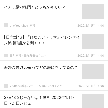
バチャ豚vs衛門←どっちがキモい？
大物Youtubeｒ速報
2022/2/11(Fr) 14:00
【日向坂46】『ひなこいドラマ』バレンタイ
ン編 第1話が公開！！！
日向速報 -日向坂46まとめ-
2022/2/11(Fr) 14:00
海外の男Vtuberってどの層にウケてるの？
Vtuber速報@バーチャルYouTuberまとめ
2022/2/11(Fr) 14:00
SKE48 2じゃないよ！動画 2022年1月17
日〜21日レビュー