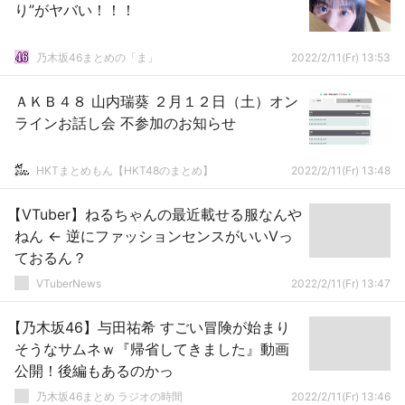
り”がヤバい！！！
乃木坂46まとめの「ま」
2022/2/11(Fr) 13:53
ＡＫＢ４８ 山内瑞葵 ２月１２日（土）オン
ラインお話し会 不参加のお知らせ
HKTまとめもん【HKT48のまとめ】
2022/2/11(Fr) 13:48
【VTuber】ねるちゃんの最近載せる服なんや
ねん ← 逆にファッションセンスがいいVっ
ておるん？
VTuberNews
2022/2/11(Fr) 13:47
【乃木坂46】与田祐希 すごい冒険が始まり
そうなサムネｗ『帰省してきました』動画
公開！後編もあるのかっ
乃木坂46まとめ ラジオの時間
2022/2/11(Fr) 13:46