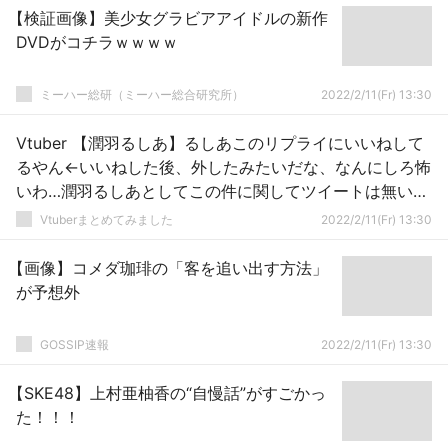
【検証画像】美少女グラビアアイドルの新作
DVDがコチラｗｗｗｗ
ミーハー総研（ミーハー総合研究所）
2022/2/11(Fr) 13:30
Vtuber 【潤羽るしあ】るしあこのリプライにいいねして
るやん←いいねした後、外したみたいだな、なんにしろ怖
いわ…潤羽るしあとしてこの件に関してツイートは無いが
本人も騒動把握してるだろうし、アンチに対しての牽制か
Vtuberまとめてみました
2022/2/11(Fr) 13:30
もなｗｗｗ
【画像】コメダ珈琲の「客を追い出す方法」
が予想外
GOSSIP速報
2022/2/11(Fr) 13:30
【SKE48】上村亜柚香の“自慢話”がすごかっ
た！！！