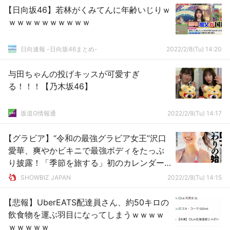
【日向坂46】若林がくみてんに年齢いじりｗ
ｗｗｗｗｗｗｗｗｗｗ
日向速報 -日向坂46まとめ-
2022/2/8(Tu) 14:20
与田ちゃんの投げキッスが可愛すぎ
る！！！【乃木坂46】
坂道G情報通
2022/2/8(Tu) 14:17
【グラビア】“令和の最強グラビア女王”沢口
愛華、爽やかビキニで最強ボディをたっぷ
り披露！「季節を旅する」初のカレンダー
ブックも間もなく発売
SHOWBIZ JAPAN
2022/2/8(Tu) 14:15
【悲報】UberEATS配達員さん、約50キロの
飲食物を運ぶ羽目になってしまうｗｗｗｗ
ｗｗｗｗｗ