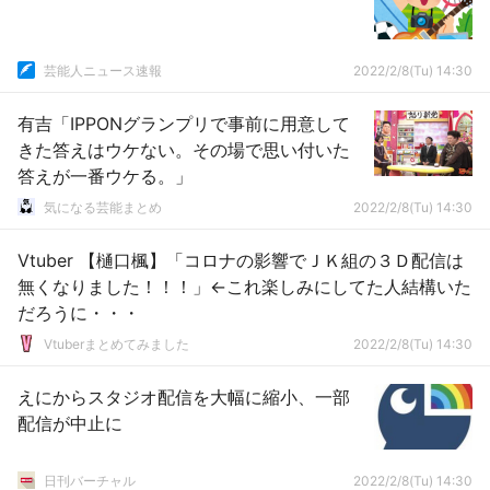
芸能人ニュース速報
2022/2/8(Tu) 14:30
有吉「IPPONグランプリで事前に用意して
きた答えはウケない。その場で思い付いた
答えが一番ウケる。」
気になる芸能まとめ
2022/2/8(Tu) 14:30
Vtuber 【樋口楓】「コロナの影響でＪＫ組の３Ｄ配信は
無くなりました！！！」←これ楽しみにしてた人結構いた
だろうに・・・
Vtuberまとめてみました
2022/2/8(Tu) 14:30
えにからスタジオ配信を大幅に縮小、一部
配信が中止に
日刊バーチャル
2022/2/8(Tu) 14:30