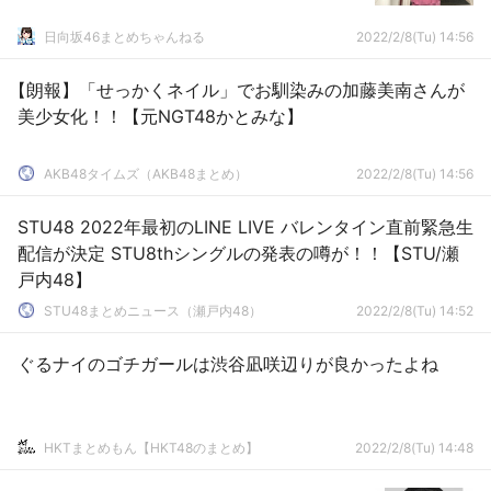
日向坂46まとめちゃんねる
2022/2/8(Tu) 14:56
【朗報】「せっかくネイル」でお馴染みの加藤美南さんが
美少女化！！【元NGT48かとみな】
AKB48タイムズ（AKB48まとめ）
2022/2/8(Tu) 14:56
STU48 2022年最初のLINE LIVE バレンタイン直前緊急生
配信が決定 STU8thシングルの発表の噂が！！【STU/瀬
戸内48】
STU48まとめニュース（瀬戸内48）
2022/2/8(Tu) 14:52
ぐるナイのゴチガールは渋谷凪咲辺りが良かったよね
HKTまとめもん【HKT48のまとめ】
2022/2/8(Tu) 14:48