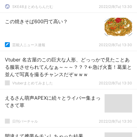
SKE48まとめもらんだむ
2022/2/8(Tu) 13:30
この焼きそば600円て高い？
芸能人ニュース速報
2022/2/8(Tu) 13:30
Vtuber 名古屋のこの巨大な人形、どっっかで見たことあ
る服装させられてんなぁ～～～？？？←急げ火畜！葛葉と
並んで写真を撮るチャンスだぞｗｗｗ
Vtuberまとめてみました
2022/2/8(Tu) 13:30
えるさん萌声APEXに続々とライバー集まっ
てきて草
日刊バーチャル
2022/2/8(Tu) 13:30
間違えて携帯をチンしちゃった結果