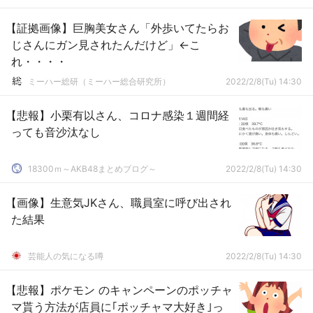
【証拠画像】巨胸美女さん「外歩いてたらお
じさんにガン見されたんだけど」←こ
れ・・・・
ミーハー総研（ミーハー総合研究所）
2022/2/8(Tu) 14:30
【悲報】小栗有以さん、コロナ感染１週間経
っても音沙汰なし
18300ｍ～AKB48まとめブログ～
2022/2/8(Tu) 14:30
【画像】生意気JKさん、職員室に呼び出され
た結果
芸能人の気になる噂
2022/2/8(Tu) 14:30
【悲報】ポケモン のキャンペーンのポッチャ
マ貰う方法が店員に｢ポッチャマ大好き｣っ