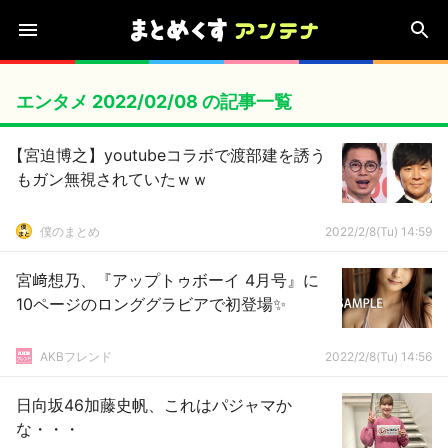
エンタメ 2022/02/08 の記事一覧
【宮迫博之】youtubeコラボで渡部建を誘う
もガン無視されていたｗｗ
僕のまとめ
2022/2/8(Tu) 14:59
宮﨑想乃、『アップトゥボーイ 4月号』に
10ページのロンググラビアで初登場✨
AKBフレンド
2022/2/8(Tu) 14:56
日向坂46加藤史帆、これはパジャマか
な・・・