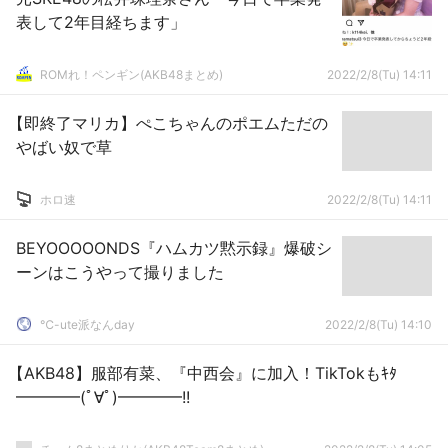
表して2年目経ちます」
ROMれ！ペンギン(AKB48まとめ)
2022/2/8(Tu) 14:11
【即終了マリカ】ぺこちゃんのポエムただの
やばい奴で草
ホロ速
2022/2/8(Tu) 14:11
BEYOOOOONDS『ハムカツ黙示録』爆破シ
ーンはこうやって撮りました
℃-ute派なんday
2022/2/8(Tu) 14:10
【AKB48】服部有菜、『中西会』に加入！TikTokもｷﾀ
━━━━(ﾟ∀ﾟ)━━━━!!