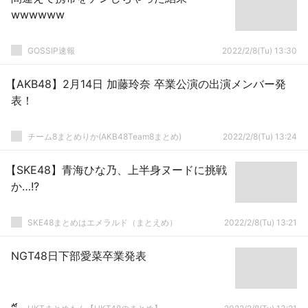
wwwwww
GOSSIP速報
2022/2/8(Tu) 13:30
【AKB48】2月14日 加藤玲奈 卒業公演の出演メンバー発
表！
チーム8まとめりか(AKB48Team8まとめ)
2022/2/8(Tu) 13:24
【SKE48】青海ひな乃、上半身ヌードに挑戦
か…!?
SKE48まとめはエメラルド（まとえめ）
2022/2/8(Tu) 13:21
NGT48日下部愛菜卒業発表