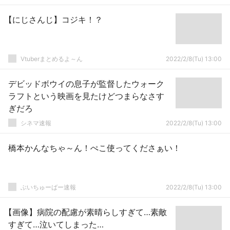
【にじさんじ】コジキ！？
Vtuberまとめるよ～ん
2022/2/8(Tu) 13:00
デビッドボウイの息子が監督したウォーク
ラフトという映画を見たけどつまらなさす
ぎだろ
シネマ速報
2022/2/8(Tu) 13:00
橋本かんなちゃ～ん！ぺこ使ってくださぁい！
ぶいちゅーばー速報
2022/2/8(Tu) 13:00
【画像】病院の配慮が素晴らしすぎて…素敵
すぎて…泣いてしまった…