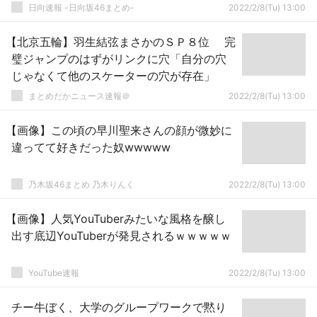
日向速報 -日向坂46まとめ-
2022/2/8(Tu) 13:00
【北京五輪】羽生結弦まさかのＳＰ８位 完
璧ジャンプのはずがリンクに穴「自分の穴
じゃなくて他のスケーターの穴が存在」
まとめだかニュース速報＠
2022/2/8(Tu) 13:00
【画像】この頃の早川聖来さんの顔が微妙に
違ってて好きだった奴wwwww
乃木坂46まとめ 乃木りんく
2022/2/8(Tu) 13:00
【画像】人気YouTuberみたいな風格を醸し
出す底辺YouTuberが発見されるｗｗｗｗｗ
YouTube速報
2022/2/8(Tu) 13:00
チー牛ぼく、大学のグループワークで黙り