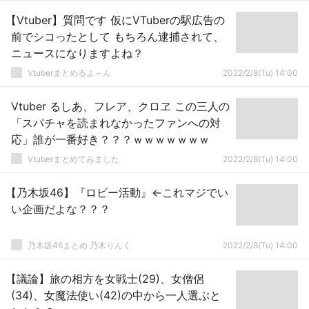
【Vtuber】質問です 仮にVTuberの駅広告の
前でシコったとして もちろん逮捕されて、
ニュースになりますよね？
Vtuberまとめるよ～ん
2022/2/8(Tu) 14:00
Vtuber るしあ、フレア、クロヱ この三人の
「スパチャを読まれなかったファンへの対
応」誰が一番好き？？？ｗｗｗｗｗｗｗ
Vtuberまとめてみました
2022/2/8(Tu) 14:00
【乃木坂46】『ロビー活動』←これマジでい
い企画だよな？？？
乃木坂46まとめ 乃木りんく
2022/2/8(Tu) 14:00
【議論】旅の相方を女戦士(29)、女僧侶
(34)、女魔法使い(42)の中から一人選ぶと