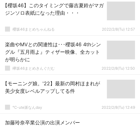
【櫻坂46】このタイミングで藤吉夏鈴がマガ
ジンソロ表紙になった理由・・・
櫻坂46まとめちゃんねる
2022/2/8(Tu) 12:57
楽曲やMVとの関連性は･･･櫻坂46 4thシン
グル『五月雨よ』ティザー映像、全カット
が明らかに
欅坂46まとめきんぐだむ
2022/2/8(Tu) 12:50
【モーニング娘。'22】最新の岡村ほまれが
美少女度レベルアップしてる件
℃-ute派なんday
2022/2/8(Tu) 12:49
加藤玲奈卒業公演の出演メンバー