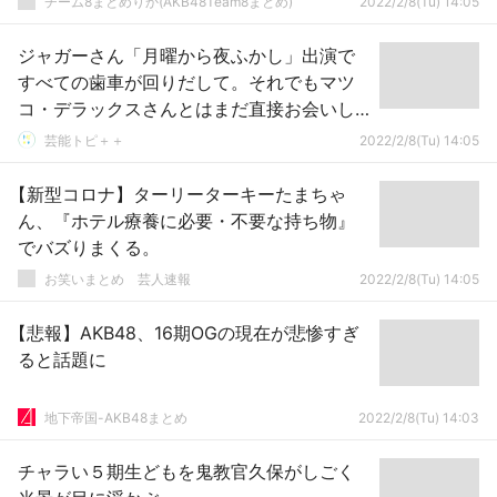
チーム8まとめりか(AKB48Team8まとめ)
2022/2/8(Tu) 14:05
ジャガーさん「月曜から夜ふかし」出演で
すべての歯車が回りだして。それでもマツ
コ・デラックスさんとはまだ直接お会いし
ていない理由
芸能トピ＋＋
2022/2/8(Tu) 14:05
【新型コロナ】ターリーターキーたまちゃ
ん、『ホテル療養に必要・不要な持ち物』
でバズりまくる。
お笑いまとめ 芸人速報
2022/2/8(Tu) 14:05
【悲報】AKB48、16期OGの現在が悲惨すぎ
ると話題に
地下帝国-AKB48まとめ
2022/2/8(Tu) 14:03
チャラい５期生どもを鬼教官久保がしごく