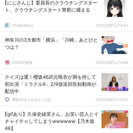
【にじさんじ】委員長のクラウチングスター
ト、クラウチングスタート警察に捕まる
VTuberNews
2022/2/8(Tu) 14:47
神奈川の3大都市「横浜」「川崎」あとひと
つは？
GOSSIP速報
2022/2/8(Tu) 14:45
クイズは運！櫻坂46武元唯衣が満を持して
初出演「ミラクル9」2/9放送回告知動画が
配信中
欅坂46まとめきんぐだむ
2022/2/8(Tu) 14:37
【gifあり】久保史緒里さん、お笑い芸人とイ
チャイチャしてしまうwwwwww【乃木坂
46】