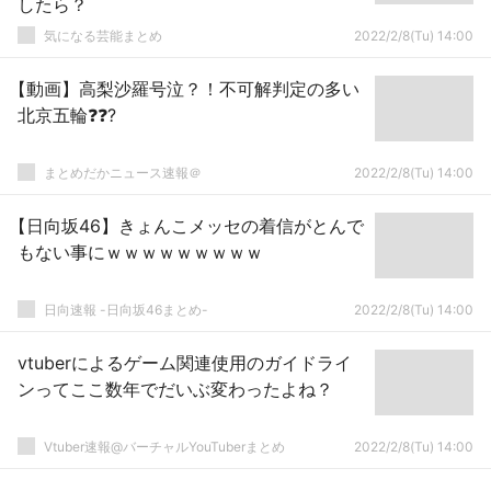
したら？
気になる芸能まとめ
2022/2/8(Tu) 14:00
【動画】高梨沙羅号泣？！不可解判定の多い
北京五輪❓❓?
まとめだかニュース速報＠
2022/2/8(Tu) 14:00
【日向坂46】きょんこメッセの着信がとんで
もない事にｗｗｗｗｗｗｗｗｗ
日向速報 -日向坂46まとめ-
2022/2/8(Tu) 14:00
vtuberによるゲーム関連使用のガイドライ
ンってここ数年でだいぶ変わったよね？
Vtuber速報@バーチャルYouTuberまとめ
2022/2/8(Tu) 14:00