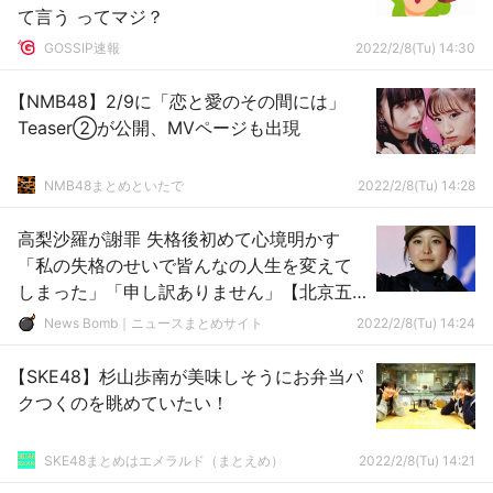
て言う ってマジ？
GOSSIP速報
2022/2/8(Tu) 14:30
【NMB48】2/9に「恋と愛のその間には」
Teaser②が公開、MVページも出現
NMB48まとめといたで
2022/2/8(Tu) 14:28
高梨沙羅が謝罪 失格後初めて心境明かす
「私の失格のせいで皆んなの人生を変えて
しまった」「申し訳ありません」【北京五
輪】
News Bomb｜ニュースまとめサイト
2022/2/8(Tu) 14:24
【SKE48】杉山歩南が美味しそうにお弁当パ
クつくのを眺めていたい！
SKE48まとめはエメラルド（まとえめ）
2022/2/8(Tu) 14:21