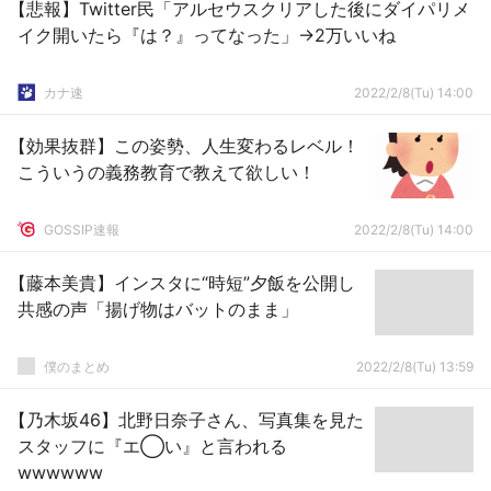
【悲報】Twitter民「アルセウスクリアした後にダイパリメ
イク開いたら『は？』ってなった」→2万いいね
カナ速
2022/2/8(Tu) 14:00
【効果抜群】この姿勢、人生変わるレベル！
こういうの義務教育で教えて欲しい！
GOSSIP速報
2022/2/8(Tu) 14:00
【藤本美貴】インスタに“時短”夕飯を公開し
共感の声「揚げ物はバットのまま」
僕のまとめ
2022/2/8(Tu) 13:59
【乃木坂46】北野日奈子さん、写真集を見た
スタッフに『エ◯い』と言われる
wwwwww