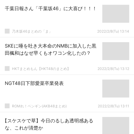
千葉日報さん「千葉坂46」に大喜び！！！
乃木坂46まとめの「ま」
2022/2/8(Tu) 13:14
SKEに唾を吐き大本命のNMBに加入した黒
田楓和はなぜ早くもオワコン化したの？
HKTまとめもん【HKT48のまとめ】
2022/2/8(Tu) 13:12
NGT48日下部愛菜卒業発表
ROMれ！ペンギン(AKB48まとめ)
2022/2/8(Tu) 13:11
【スケスケで草】今日のるしあ透明感ある
な、これが清楚か