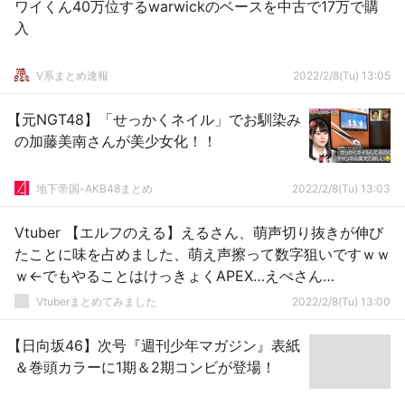
ワイくん40万位するwarwickのベースを中古で17万で購
入
V系まとめ速報
2022/2/8(Tu) 13:05
【元NGT48】「せっかくネイル」でお馴染み
の加藤美南さんが美少女化！！
地下帝国-AKB48まとめ
2022/2/8(Tu) 13:03
Vtuber 【エルフのえる】えるさん、萌声切り抜きが伸び
たことに味を占めました、萌え声擦って数字狙いですｗｗ
ｗ←でもやることはけっきょくAPEX…えぺさん…
Vtuberまとめてみました
2022/2/8(Tu) 13:00
【日向坂46】次号『週刊少年マガジン』表紙
＆巻頭カラーに1期＆2期コンビが登場！