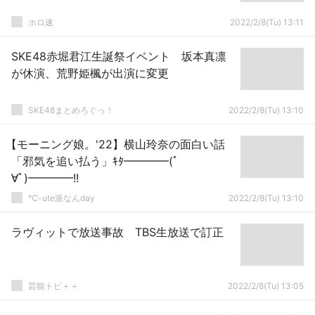
ホロ速
2022/2/8(Tu) 13:11
SKE48赤堀君江生誕祭イベント 坂本真凛
が休演、荒野姫楓が出演に変更
SKE48まとめろぐっ！
2022/2/8(Tu) 13:10
【モーニング娘。'22】横山玲奈の面白い話
「邪気を追い払う」ｷﾀ━━━━(ﾟ
∀ﾟ)━━━━!!
℃-ute派なんday
2022/2/8(Tu) 13:10
ラヴィットで放送事故 TBS生放送で訂正
芸能トピ＋＋
2022/2/8(Tu) 13:05