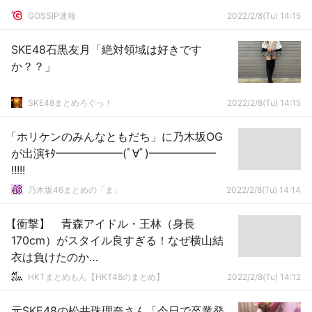
GOSSIP速報
2022/2/8(Tu) 14:15
SKE48石黒友月「絶対領域は好きです
か？？」
SKE48まとめろぐっ！
2022/2/8(Tu) 14:15
「ホリケンのみんなともだち」に乃木坂OG
が出演ｷﾀ━━━━━━(ﾟ∀ﾟ)━━━━━━
!!!!!
乃木坂46まとめの「ま」
2022/2/8(Tu) 14:14
【衝撃】 青森アイドル・王林（身長
170cm）がスタイル良すぎる！なぜ横山結
衣は負けたのか…
HKTまとめもん【HKT48のまとめ】
2022/2/8(Tu) 14:12
元SKE48の松井珠理奈さん「今日で卒業発