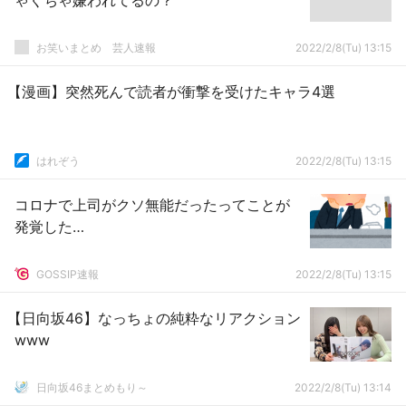
ゃくちゃ嫌われてるの？
お笑いまとめ 芸人速報
2022/2/8(Tu) 13:15
【漫画】突然死んで読者が衝撃を受けたキャラ4選
はれぞう
2022/2/8(Tu) 13:15
コロナで上司がクソ無能だったってことが
発覚した…
GOSSIP速報
2022/2/8(Tu) 13:15
【日向坂46】なっちょの純粋なリアクション
www
日向坂46まとめもり～
2022/2/8(Tu) 13:14