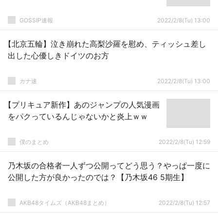
GOSSIP速報
2022/2/8(Tu) 13:00
【北京五輪】泣き崩れた高梨沙羅を慰め、ティッシュ差し
出した心優しきドイツのお方
カナ速
2022/2/8(Tu) 13:00
【プリキュア新作】あのジャンプの人気漫画
をパクっているんじゃないかと炎上ｗｗ
僕のまとめ
2022/2/8(Tu) 12:59
乃木坂の合格者一人ずつ公開ってどう思う？やっぱ一度に
公開した方が良かったのでは？【乃木坂46 5期生】
AKB48タイムズ（AKB48まとめ）
2022/2/8(Tu) 12:57