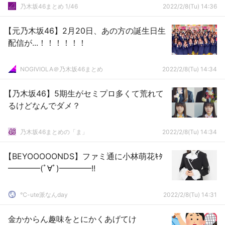
乃木坂46まとめ 1/46
2022/2/8(Tu) 14:36
【元乃木坂46】2月20日、あの方の誕生日生
配信が...！！！！！！
NOGIVIOLA＠乃木坂46まとめ
2022/2/8(Tu) 14:34
【乃木坂46】5期生がセミプロ多くて荒れて
るけどなんでダメ？
乃木坂46まとめの「ま」
2022/2/8(Tu) 14:34
【BEYOOOOONDS】ファミ通に小林萌花ｷﾀ
━━━━(ﾟ∀ﾟ)━━━━!!
℃-ute派なんday
2022/2/8(Tu) 14:31
金かからん趣味をとにかくあげてけ