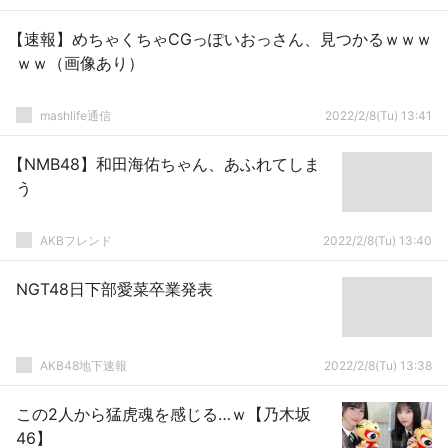
【速報】めちゃくちゃCGっぽいおっさん、見つかるｗｗｗ
ｗｗ（画像あり）
mashlife通信
2022/2/8(Tu) 13:41
【NMB48】和田海佑ちゃん、あふれてしま
う
AKBフレンド
2022/2/8(Tu) 13:40
NGT48日下部愛菜卒業発表
AKB48地下速報
2022/2/8(Tu) 13:38
この2人から猛虎魂を感じる…ｗ【乃木坂
46】