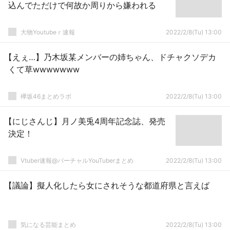
込んでただけで何故か周りから嫌われる
大物Youtubeｒ速報
2022/2/8(Tu) 13:00
【えぇ…】乃木坂某メンバーの姉ちゃん、ドチャクソデカ
くて草wwwwwww
欅坂46まとめラボ
2022/2/8(Tu) 13:00
【にじさんじ】月ノ美兎4周年記念誌、発売
決定！
Vtuber速報@バーチャルYouTuberまとめ
2022/2/8(Tu) 13:00
【議論】擬人化したら女にされそうな都道府県と言えば
気になる芸能まとめ
2022/2/8(Tu) 13:00