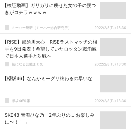
【検証動画】ガリガリに痩せた女の子の腰つ
きがコチラｗｗｗｗ
ミーハー総研（ミーハー総合研究所）
2022/2/8(Tu) 13:30
【RISE】那須川天心 RISEラストマッチの相
手を9日発表！希望していたロッタン戦消滅
で日本人選手と対戦へ
気になる芸能まとめ
2022/2/8(Tu) 13:30
【櫻坂46】なんかミーグリ終わるの早いな
欅坂46速報
2022/2/8(Tu) 13:30
SKE48 青海ひな乃「2年ぶりの… お楽しみ
に〜！！ 」