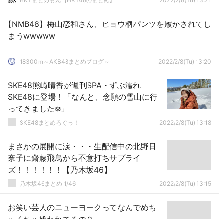
HKTまとめもん【HKT48のまとめ】
2022/2/8(Tu) 13:21
【NMB48】梅山恋和さん、ヒョウ柄パンツを履かされてし
まうwwwww
18300ｍ～AKB48まとめブログ～
2022/2/8(Tu) 13:20
SKE48熊崎晴香が週刊SPA・ずぶ濡れ
SKE48に登場！「なんと、念願の雪山に行
ってきました❄️」
SKE48まとめろぐっ！
2022/2/8(Tu) 13:18
まさかの展開に涙・・・生配信中の北野日
奈子に齋藤飛鳥から不意打ちサプライ
ズ！！！！！！【乃木坂46】
乃木坂46まとめ 1/46
2022/2/8(Tu) 13:15
お笑い芸人のニューヨークってなんでめち