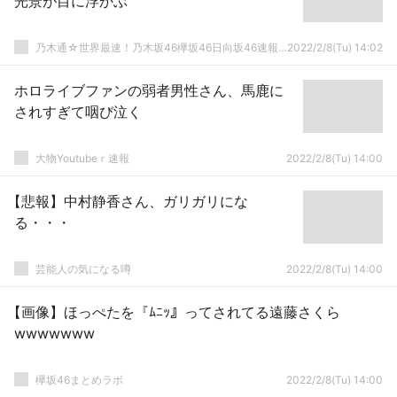
光景が目に浮かぶ
乃木通☆世界最速！乃木坂46欅坂46日向坂46速報まとめ
2022/2/8(Tu) 14:02
ホロライブファンの弱者男性さん、馬鹿に
されすぎて咽び泣く
大物Youtubeｒ速報
2022/2/8(Tu) 14:00
【悲報】中村静香さん、ガリガリにな
る・・・
芸能人の気になる噂
2022/2/8(Tu) 14:00
【画像】ほっぺたを『ﾑﾆｯ』ってされてる遠藤さくら
wwwwwww
欅坂46まとめラボ
2022/2/8(Tu) 14:00