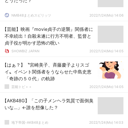
どうだった？
NMB48まとめスピリッツ
2022/1/24(Mo) 14:06
【芸能】映画『movie貞子の逆襲』関係者に
不幸続出！自殺未遂に行方不明者、監督と
貞子役が明かす恐怖の呪い
SHOWBIZ JAPAN
2022/1/24(Mo) 14:05
【はぁ？】〝宮崎美子、斉藤慶子よりスゴ
イ〟イベント関係者をうならせた中島史恵
「奇跡の５０代」の軌跡
芸能トピ＋＋
2022/1/24(Mo) 14:05
【AKB48G】「この子メンヘラ気質で面倒臭
いな…」←誰を想像した？
地下帝国-AKB48まとめ
2022/1/24(Mo) 14:03