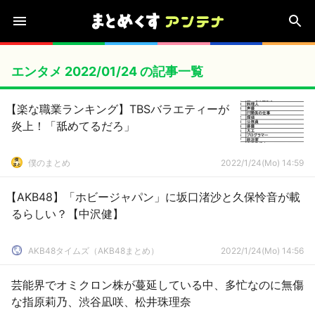
エンタメ 2022/01/24 の記事一覧
【楽な職業ランキング】TBSバラエティーが
炎上！「舐めてるだろ」
僕のまとめ
2022/1/24(Mo) 14:59
【AKB48】「ホビージャパン」に坂口渚沙と久保怜音が載
るらしい？【中沢健】
AKB48タイムズ（AKB48まとめ）
2022/1/24(Mo) 14:56
芸能界でオミクロン株が蔓延している中、多忙なのに無傷
な指原莉乃、渋谷凪咲、松井珠理奈