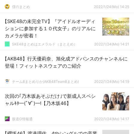
僕のまとめ
2022/1/24(Mo) 14:25
【SKE48の未完全TV】『アイドルオーディ
ションに参加する１０代女子』のリアルに
カメラが密着！
SKE48まとめはエメラルド（まとえめ）
2022/1/24(Mo) 14:21
【AKB48】行天優莉奈、旭化成アドバンスのチャンネルに
登場！フィットネスウェアのご紹介
チーム8まとめりか(AKB48Team8まとめ)
2022/1/24(Mo) 14:19
次回の｢乃木坂あそぶだけ｣で新成人スペシ
ャルｷﾀ━(ﾟ∀ﾟ)━!【乃木坂46】
坂道G情報通
2022/1/24(Mo) 14:17
【櫻坂46】渡邉理佐、4thシングルでの卒業