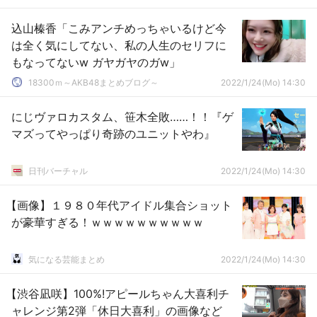
込山榛香「こみアンチめっちゃいるけど今
は全く気にしてない、私の人生のセリフに
もなってないw ガヤガヤのガw」
18300ｍ～AKB48まとめブログ～
2022/1/24(Mo) 14:30
にじヴァロカスタム、笹木全敗……！！『ゲ
マズってやっぱり奇跡のユニットやわ』
日刊バーチャル
2022/1/24(Mo) 14:30
【画像】１９８０年代アイドル集合ショット
が豪華すぎる！ｗｗｗｗｗｗｗｗｗｗ
気になる芸能まとめ
2022/1/24(Mo) 14:30
【渋谷凪咲】100%!アピールちゃん大喜利チ
ャレンジ第2弾「休日大喜利」の画像など