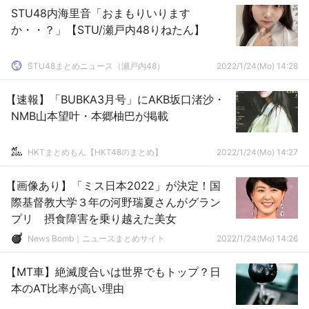
STU48内海里音「おまもりいります
か・・？」【STU/瀬戸内48りねたん】
STU48まとめニュース（瀬戸内48）
2022/1/24(Mo) 14:28
【速報】「BUBKA3月号」にAKB坂口渚沙・
NMB山本望叶・本郷柚巴が掲載
HKTまとめもん【HKT48のまとめ】
2022/1/24(Mo) 14:27
【画像あり】「ミス日本2022」が決定！国
際基督教大学３年の河野瑞夏さんがグラン
プリ 摂食障害を乗り越えた美女
News Bomb｜ニュースまとめサイト
2022/1/24(Mo) 14:26
【MT車】絶滅度合いは世界でもトップ？日
本のAT比率が高い理由