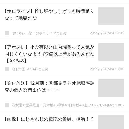
【ホロライブ】推し増やしすぎても時間足り
なくて地獄だな
ぶいちゅー部！@ホロライブまとめ
2022/1/24(Mo) 13:03
【アホスレ】小栗有以と山内瑞葵って人気が
同じくらいなようで7倍以上差があるんだな
【AKB48】
地下帝国-AKB48まとめ
2022/1/24(Mo) 13:03
【文化放送】12月期：首都圏ラジオ聴取率調
査の個人部門１位は・・・
乃木通☆世界最速！乃木坂46欅坂46日向坂46速報まとめ
2022/1/24(Mo) 13:02
【画像】にじさんじの伝説の番組、復活！？