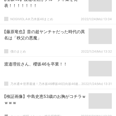
表！！！！！！！
NOGIVIOLA＠乃木坂46まとめ
2022/1/24(Mo) 13:34
【藤原竜也】昔の超ヤンチャだった時代の異
名は「秩父の悪魔」
僕のまとめ
2022/1/24(Mo) 13:32
渡邉理佐さん、櫻坂46を卒業！！
乃木通☆世界最速！乃木坂46欅坂46日向坂46速報まとめ
2022/1/24(Mo) 13:31
【検証画像】中島史恵53歳のお胸がコチラｗ
ｗｗｗ