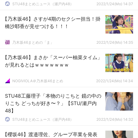
STU48まとめニュース（瀬戸内48）
2022/1/24(Mo) 14:37
【乃木坂46】さすが4期のセクシー担当！掛
橋沙耶香が見せつける！！！
乃木坂46まとめの「ま」
2022/1/24(Mo) 14:35
【乃木坂46】まさか「スーパー柚菜タイム」
が見れるとはｗｗｗｗｗｗｗ
NOGIVIOLA＠乃木坂46まとめ
2022/1/24(Mo) 14:34
STU48工藤理子「本物のりこちと 鏡の中の
りこち どっちが好き〜？」【STU/瀬戸内
48】
STU48まとめニュース（瀬戸内48）
2022/1/24(Mo) 14:32
【櫻坂46】渡邉理佐、グループ卒業を発表