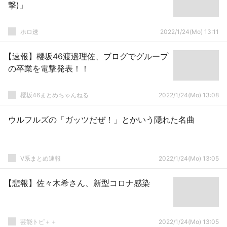
撃)」
ホロ速
2022/1/24(Mo) 13:11
【速報】櫻坂46渡邉理佐、ブログでグループ
の卒業を電撃発表！！
櫻坂46まとめちゃんねる
2022/1/24(Mo) 13:08
ウルフルズの「ガッツだぜ！」とかいう隠れた名曲
V系まとめ速報
2022/1/24(Mo) 13:05
【悲報】佐々木希さん、新型コロナ感染
芸能トピ＋＋
2022/1/24(Mo) 13:05