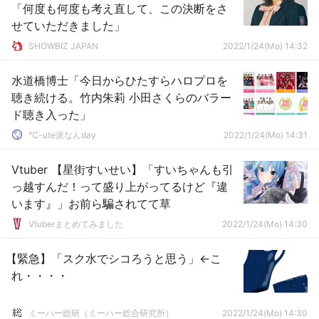
「何度も何度も考え直して、この決断をさ
せていただきました」
SHOWBIZ JAPAN
2022/1/24(Mo) 14:32
水道橋博士「今日からひたすらハロプロを
聴き続ける。竹内朱莉 小田さくらのバラー
ド聴き入った」
℃-ute派なんday
2022/1/24(Mo) 14:31
Vtuber 【星街すいせい】「すいちゃんも引
っ越すんだ！って盛り上がってるけど『違
います』」お前ら騙されてて草
Vtuberまとめてみました
2022/1/24(Mo) 14:30
【緊急】「スク水でシコろうと思う」←こ
れ・・・・
ミーハー総研（ミーハー総合研究所）
2022/1/24(Mo) 14:30