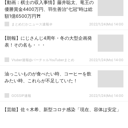
【動画：棋士の収入事情】藤井聡太、竜王の
優勝賞金4400万円、羽生善治“七冠”時は総
額1億6500万円❓❗
まとめだかニュース速報＠
2022/1/24(Mo) 14:00
【朗報】にじさんじ4周年・冬の大型企画発
表！その名も・・・
Vtuber速報@バーチャルYouTuberまとめ
2022/1/24(Mo) 14:00
油っこいものが食べたい時、コーヒーを飲
みたい時、これらが不足していた！
GOSSIP速報
2022/1/24(Mo) 14:00
【芸能】佐々木希、新型コロナ感染「現在、容体は安定」