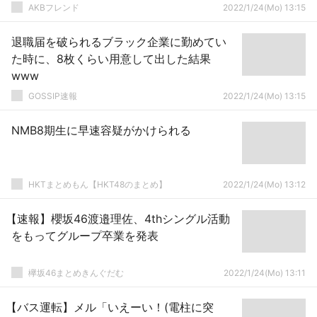
AKBフレンド
2022/1/24(Mo) 13:15
退職届を破られるブラック企業に勤めてい
た時に、8枚くらい用意して出した結果
www
GOSSIP速報
2022/1/24(Mo) 13:15
NMB8期生に早速容疑がかけられる
HKTまとめもん【HKT48のまとめ】
2022/1/24(Mo) 13:12
【速報】櫻坂46渡邉理佐、4thシングル活動
をもってグループ卒業を発表
欅坂46まとめきんぐだむ
2022/1/24(Mo) 13:11
【バス運転】メル「いえーい！(電柱に突