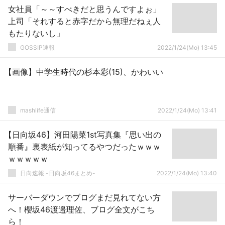
女社員「～～すべきだと思うんですよぉ」
上司「それすると赤字だから無理だねぇ人
もたりないし」
GOSSIP速報
2022/1/24(Mo) 13:45
【画像】中学生時代の杉本彩(15)、かわいい
mashlife通信
2022/1/24(Mo) 13:41
【日向坂46】河田陽菜1st写真集『思い出の
順番』裏表紙が知ってるやつだったｗｗｗ
ｗｗｗｗｗ
日向速報 -日向坂46まとめ-
2022/1/24(Mo) 13:40
サーバーダウンでブログまだ見れてない方
へ！櫻坂46渡邉理佐、ブログ全文がこち
ら！