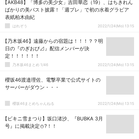
【AKB48】「博多の美少女」吉田華恋（19）、はちきれん
ばかりの美バスト披露！「週プレ」で初の水着グラビア
表紙柏木由紀
はれぞう
2022/1/24(Mo) 13:15
【乃木坂46】遠藤からの宿題は！！！？？明
日の『のぎおび⊿』配信メンバーが決
定！！！！！！
乃木坂46まとめ 1/46
2022/1/24(Mo) 13:15
櫻坂46渡邉理佐、電撃卒業で公式サイトの
サーバーがダウン・・・
櫻坂46まとめちゃんねる
2022/1/24(Mo) 13:15
【ビキニ雪まつり】坂口渚沙、『BUBKA 3月
号』に掲載決定⛄?！！