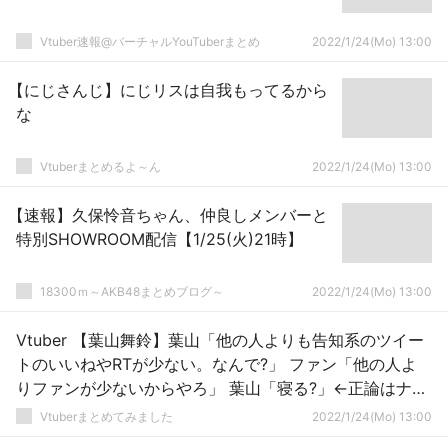
Vtuber速報@バーチャルYouTuberまとめ
2022/1/24(Mo) 13:00
【にじさんじ】にじリスは自我もってるから
な
Vtuberまとめるよ～ん
2022/1/24(Mo) 13:00
【速報】久保怜音ちゃん、仲良しメンバーと
特別SHOWROOM配信【1/25(火)21時】
18300ｍ～AKB48まとめブログ～
2022/1/24(Mo) 13:00
Vtuber 【葉山舞鈴】葉山「他の人よりも告知系のツイー
トのいいねやRTが少ない。なんで?」 ファン「他の人よ
りファンが少ないからやろ」 葉山「寝る?」←正論はナイ
フより鋭い…
Vtuberまとめてみました
2022/1/24(Mo) 13:00