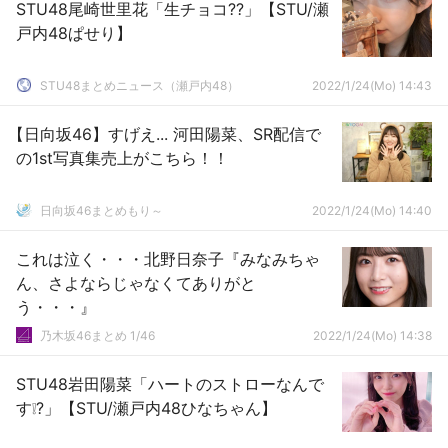
STU48尾崎世里花「生チョコ??」【STU/瀬
戸内48ぱせり】
STU48まとめニュース（瀬戸内48）
2022/1/24(Mo) 14:43
【日向坂46】すげえ... 河田陽菜、SR配信で
の1st写真集売上がこちら！！
日向坂46まとめもり～
2022/1/24(Mo) 14:40
これは泣く・・・北野日奈子『みなみちゃ
ん、さよならじゃなくてありがと
う・・・』
乃木坂46まとめ 1/46
2022/1/24(Mo) 14:38
STU48岩田陽菜「ハートのストローなんで
す❕?」【STU/瀬戸内48ひなちゃん】