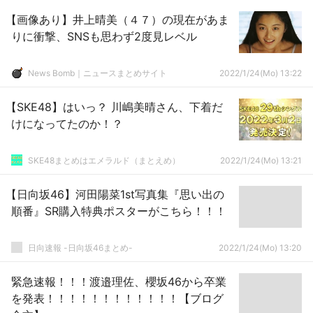
【画像あり】井上晴美（４７）の現在があま
りに衝撃、SNSも思わず2度見レベル
News Bomb｜ニュースまとめサイト
2022/1/24(Mo) 13:22
【SKE48】はいっ？ 川嶋美晴さん、下着だ
けになってたのか！？
SKE48まとめはエメラルド（まとえめ）
2022/1/24(Mo) 13:21
【日向坂46】河田陽菜1st写真集『思い出の
順番』SR購入特典ポスターがこちら！！！
日向速報 -日向坂46まとめ-
2022/1/24(Mo) 13:20
緊急速報！！！渡邉理佐、櫻坂46から卒業
を発表！！！！！！！！！！！！【ブログ