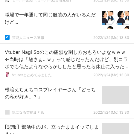
ミーハー総研（ミーハー総合研究所）
2022/1/24(Mo) 13:30
職場で一年通して同じ服装の人がいるんだ
けど…
芸能人ニュース速報
2022/1/24(Mo) 13:30
Vtuber Nagi Soのこの痛烈な刺し方おもろいよなｗｗｗ
←当時は「黛さぁ…ｗ」って感じだったんだけど、別コラ
ボでも似たようなやらかししたと思ったら休止に入ったか
らあんま笑えなくなってしまったな…
Vtuberまとめてみました
2022/1/24(Mo) 13:30
根暗えちえちコスプレイヤーさん「どっち
の私が好き…？」
気になる芸能まとめ
2022/1/24(Mo) 13:30
【悲報】部活中のJK、立ったままイッてしま