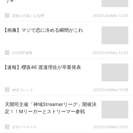
うｗ
芸能人の気になる噂
2022/1/24(Mo) 13:30
【画像】マジで恋に冷める瞬間がこれ
GOSSIP速報
2022/1/24(Mo) 13:30
【速報】櫻坂46 渡邉理佐が卒業発表
AKBフレンド
2022/1/24(Mo) 13:28
天開司主催「神域Streamerリーグ」開催決
定！！Mリーガーとストリーマー参戦
日刊バーチャル
2022/1/24(Mo) 13:27