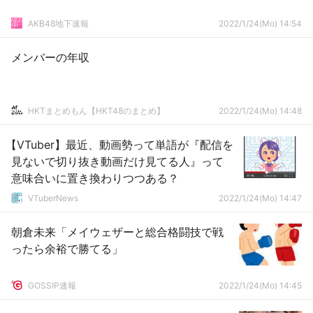
AKB48地下速報
2022/1/24(Mo) 14:54
メンバーの年収
HKTまとめもん【HKT48のまとめ】
2022/1/24(Mo) 14:48
【VTuber】最近、動画勢って単語が『配信を
見ないで切り抜き動画だけ見てる人』って
意味合いに置き換わりつつある？
VTuberNews
2022/1/24(Mo) 14:47
朝倉未来「メイウェザーと総合格闘技で戦
ったら余裕で勝てる」
GOSSIP速報
2022/1/24(Mo) 14:45