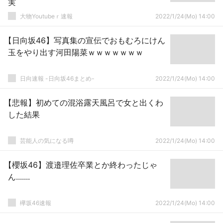
実
大物Youtubeｒ速報
2022/1/24(Mo) 14:00
【日向坂46】写真集の宣伝でおもむろにけん
玉をやり出す河田陽菜ｗｗｗｗｗｗｗ
日向速報 -日向坂46まとめ-
2022/1/24(Mo) 14:00
【悲報】初めての混浴露天風呂で女と出くわ
した結果
芸能人の気になる噂
2022/1/24(Mo) 14:00
【櫻坂46】渡邉理佐卒業とか終わったじゃ
ん.......
欅坂46速報
2022/1/24(Mo) 14:00