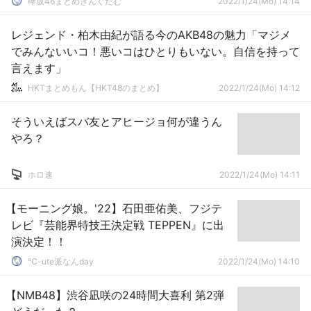
欅坂46まとめきんぐだむ
2022/1/24(Mo) 14:14
レジェンド・柏木由紀が語る今のAKB48の魅力「マジメ
でみんないいコ！悪いコはひとりもいない。自信を持って
言えます」
HKTまとめもん【HKT48のまとめ】
2022/1/24(Mo) 14:12
そういえばスバ友とアヒージョ何が違うん
やろ？
ホロ速
2022/1/24(Mo) 14:11
【モーニング娘。'22】石田亜佑美、フジテ
レビ『芸能界特技王決定戦 TEPPEN』に出
演決定！！
℃-ute派なんday
2022/1/24(Mo) 14:10
【NMB48】渋谷凪咲の24時間大喜利 第2弾