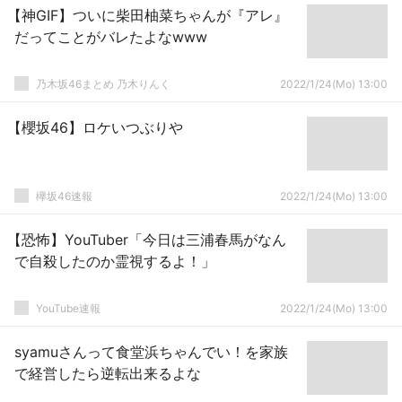
【神GIF】ついに柴田柚菜ちゃんが『アレ』
だってことがバレたよなwww
乃木坂46まとめ 乃木りんく
2022/1/24(Mo) 13:00
【櫻坂46】ロケいつぶりや
欅坂46速報
2022/1/24(Mo) 13:00
【恐怖】YouTuber「今日は三浦春馬がなん
で自殺したのか霊視するよ！」
YouTube速報
2022/1/24(Mo) 13:00
syamuさんって食堂浜ちゃんでい！を家族
で経営したら逆転出来るよな