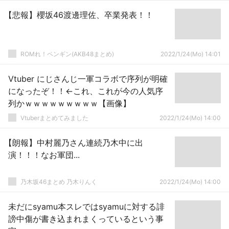
【悲報】櫻坂46渡邊理佐、卒業発表！！
ROMれ！ペンギン(AKB48まとめ)
2022/1/24(Mo) 14:01
Vtuber にじさんじ一軍コラボで序列が明確
になったぞ！！←これ、これが今の人気序
列かｗｗｗｗｗｗｗｗｗ【画像】
Vtuberまとめてみました
2022/1/24(Mo) 14:00
【朗報】中村麗乃さん連続乃木中に出
演！！！なお軍団...
乃木坂46まとめ 乃木りんく
2022/1/24(Mo) 14:00
未だにsyamu本スレではsyamuに対する誹
謗中傷が書き込まれまくっているという事