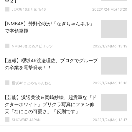
全文】
乃木坂46まとめ 1/46
2022/1/24(Mo) 13:20
【NMB48】芳野心咲が「なぎちゃんネル」
で本領発揮
NMB48まとめスピリッツ
2022/1/24(Mo) 13:19
【速報】櫻坂46渡邉理佐、ブログでグループ
の卒業を電撃発表！！
櫻坂46まとめちゃんねる
2022/1/24(Mo) 13:18
【芸能】浜辺美波＆岡崎紗絵、超貴重な『ド
クターホワイト』プリクラ写真にファン仰
天「なにこの可愛さ」「反則です」
SHOWBIZ JAPAN
2022/1/24(Mo) 13:17