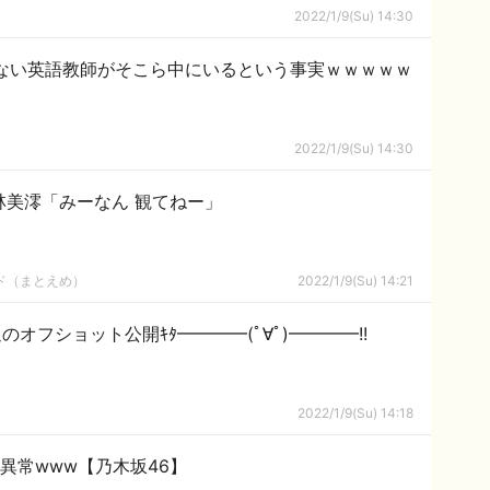
2022/1/9(Su) 14:30
取れない英語教師がそこら中にいるという事実ｗｗｗｗｗ
2022/1/9(Su) 14:30
と林美澪「みーなん 観てねー」
ルド（まとえめ）
2022/1/9(Su) 14:21
のオフショット公開ｷﾀ━━━━(ﾟ∀ﾟ)━━━━!!
2022/1/9(Su) 14:18
異常www【乃木坂46】