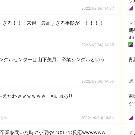
グ
2022/1/9(Su) 14:37
凄すぎる！！！来週、最高すぎる事態が！！！！！！
マ
期
4
2022/1/9(Su) 14:35
シングルセンターは山下美月、卒業シングルという
青
2022/1/9(Su) 14:35
生えたわｗｗｗｗｗｗ ※動画あり
吉
か
まとめ
2022/1/9(Su) 14:34
 卒業を聞いた時の小栗ゆいゆいの反応wwwwww
メ