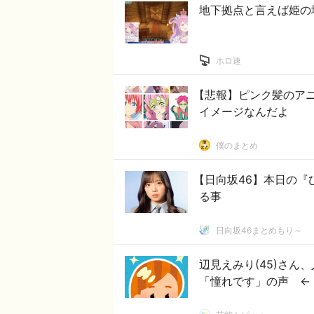
地下拠点と言えば姫の
ホロ速
【悲報】ピンク髪のア
イメージなんだよ
僕のまとめ
【日向坂46】本日の
る事
日向坂46まとめもり～
辺見えみり(45)さ
「憧れです」の声 ←