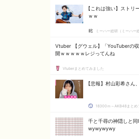
【これは強い】ストリ
ｗｗ
ミーハー総研（ミーハー
Vtuber 【グウェル】「YouTu
開ｗｗｗｗｗレジってんね
Vtuberまとめてみました
【悲報】村山彩希さん
18300ｍ～AKB48まと
千と千尋の神隠しと同
wywywywy