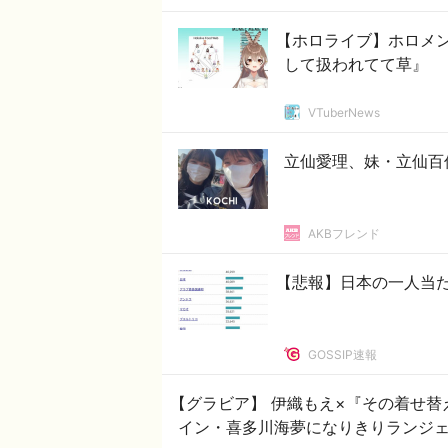
【ホロライブ】ホロメ
して扱われてて草』
VTuberNews
立仙愛理、妹・立仙百佳
AKBフレンド
【悲報】日本の一人当た
GOSSIP速報
【グラビア】 伊織もえ×『その着せ
イン・喜多川海夢になりきりランジ