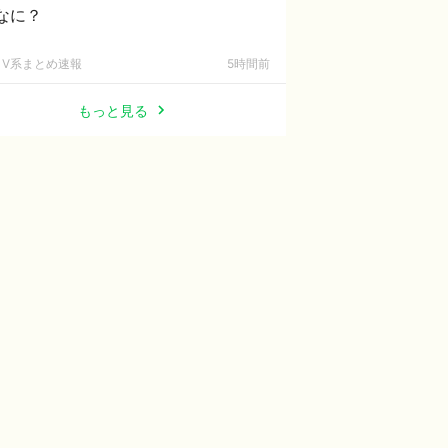
なに？
V系まとめ速報
5時間前
もっと見る