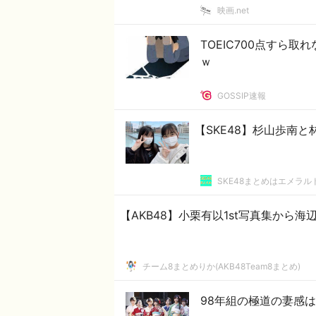
映画.net
TOEIC700点すら
ｗ
GOSSIP速報
【SKE48】杉山歩南
SKE48まとめはエメラ
【AKB48】小栗有以1st写真集から海辺
チーム8まとめりか(AKB48Team8まとめ)
98年組の極道の妻感は