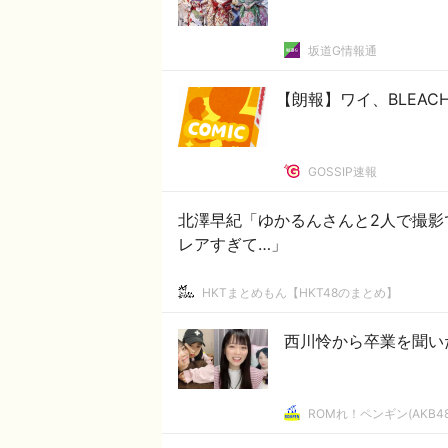
坂道G情報通
【朗報】ワイ、BLEAC
GOSSIP速報
北澤早紀「ゆかるんさんと2人で撮影
レアすぎて…」
HKTまとめもん【HKT48のまとめ】
西川怜から卒業を聞い
ROMれ！ペンギン(AKB4