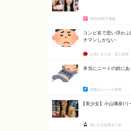
AKB48地下速報
コンビ名で思い浮かぶ
チマンしかない
お笑いまとめ 芸人速報
本当にニートの奴にあ
芸能人ニュース速報
【美少女】小山璃奈(リ
気になる芸能まとめ