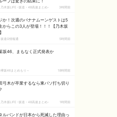
ループは驚きの結果に！
乃木坂LIFE -坂道・48高速まとめ-
3時間前
ジか！次週のバナナムーンゲストは5
生からこの3人が登場！！！【乃木坂
6】
坂道G情報通
5時間前
葉坂46、まもなく正式発表か
欅坂46まとめもり～
18時間前
田弓木が卒業するなら東パソ打ち切り
？
乃木坂LIFE -坂道・48高速まとめ-
1時間前
タルバンドが日本から死滅した理由っ