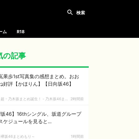
ーム
R18
気の記事
嶌果歩1st写真集の感想まとめ。おお
ね好評【かほりん】【日向坂46】
超・乃木坂まとめ誕生！ - 乃木坂46まとめ
2時間前
坂46】16thシングル、坂道グループ
スケジュールを見ると...
欅坂46まとめもり～
1時間前