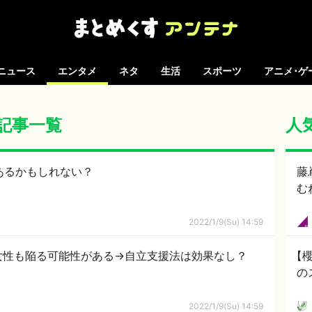
ニュース
エンタメ
ネタ
生活
スポーツ
アニメ･ゲ
の記事一覧
人
もあるかもしれない？
藤
む
2022/1/9(Su) 14:59
女性も陥る可能性がある→自立支援法は効果なし？
【櫻
の
2022/1/9(Su) 14:59