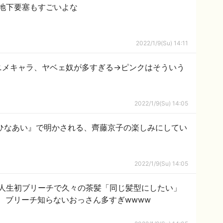
地下要塞もすごいよな
2022/1/9(Su) 14:11
ニメキャラ、ヤベェ奴が多すぎる→ピンクはそういう
2022/1/9(Su) 14:05
『ひなあい』で明かされる、齊藤京子の楽しみにしてい
2022/1/9(Su) 14:05
ん、人生初ブリーチで久々の茶髪「同じ髪型にしたい」
 ブリーチ知らないおっさん多すぎwwww