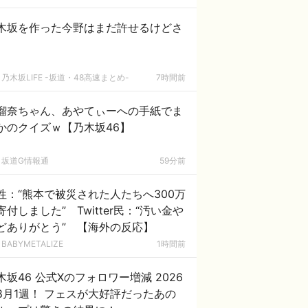
木坂を作った今野はまだ許せるけどさ
乃木坂LIFE -坂道・48高速まとめ-
7時間前
瑠奈ちゃん、あやてぃーへの手紙でま
かのクイズｗ【乃木坂46】
坂道G情報通
59分前
性：“熊本で被災された人たちへ300万
寄付しました” Twitter民：“汚い金や
どありがとう” 【海外の反応】
BABYMETALIZE
1時間前
木坂46 公式Xのフォロワー増減 2026
8月1週！ フェスが大好評だったあの