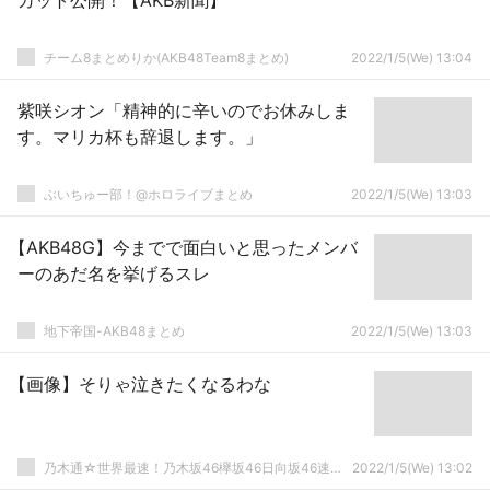
カット公開！【AKB新聞】
チーム8まとめりか(AKB48Team8まとめ)
2022/1/5(We) 13:04
紫咲シオン「精神的に辛いのでお休みしま
す。マリカ杯も辞退します。」
ぶいちゅー部！@ホロライブまとめ
2022/1/5(We) 13:03
【AKB48G】今までで面白いと思ったメンバ
ーのあだ名を挙げるスレ
地下帝国-AKB48まとめ
2022/1/5(We) 13:03
【画像】そりゃ泣きたくなるわな
乃木通☆世界最速！乃木坂46欅坂46日向坂46速報まとめ
2022/1/5(We) 13:02