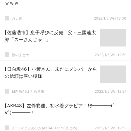
ｗｗｗ
カナ速
2022/1/5(We) 13:00
【佐藤浩市】息子呼びに反発 父・三國連太
郎「スーさんじゃ…」
僕のまとめ
2022/1/5(We) 12:59
【日向坂46】小籔さん、未だにメンバーから
の信頼は厚い模様
日向坂46まとめ速報
2022/1/5(We) 12:57
【AKB48】左伴彩佳、初水着グラビア！ｷﾀ━━━━(ﾟ
∀ﾟ)━━━━!!
チーム8まとめりか(AKB48Team8まとめ)
2022/1/5(We) 12:52