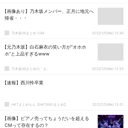
【画像あり】乃木坂メンバー、正月に地元へ
帰省・・・
乃木坂46まとめ 1/46
2022/1/5(We) 13:36
【元乃木坂】白石麻衣の笑い方が“オホホ
ホ”と上品すぎるwww
乃木坂46まとめの「ま」
2022/1/5(We) 13:35
【速報】西川怜卒業
HKTまとめもん【HKT48のまとめ】
2022/1/5(We) 13:31
【画像】ピアノ売ってちょうだいを超える
CMって存在するの？