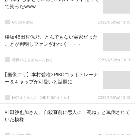
て笑ったwww
GOSSIP速報
2022/1/5(We) 13:15
櫻坂46田村保乃、とんでもない実家だった
ことが判明しファンざわつく・・・
櫻坂46まとめちゃんねる
2022/1/5(We) 13:13
【画像アリ】本村碧唯×PIKOコラボトレーナ
ー＆キャップが可愛いと話題に
HKTまとめもん【HKT48のまとめ】
2022/1/5(We) 13:12
神田沙也加さん、自殺直前に恋人に「死ね」と罵倒されて
いた模様