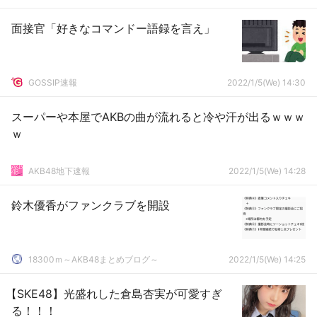
面接官「好きなコマンドー語録を言え」
GOSSIP速報
2022/1/5(We) 14:30
スーパーや本屋でAKBの曲が流れると冷や汗が出るｗｗｗ
ｗ
AKB48地下速報
2022/1/5(We) 14:28
鈴木優香がファンクラブを開設
18300ｍ～AKB48まとめブログ～
2022/1/5(We) 14:25
【SKE48】光盛れした倉島杏実が可愛すぎ
る！！！