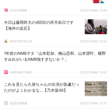
GOSSIP速報
2022/1/5(We) 12:45
今日は藤岡幹大の4回目の祥月命日です
【海外の反応】
BABYMETALIZE
2022/1/5(We) 12:44
1年前のNMBヲタ「山本彩加、梅山恋和、山本望叶、横野
すみれがいるNMB強すぎないか？」
AKB48地下速報
2022/1/5(We) 12:43
これを見たら久保ちゃんの出演が急遽だっ
たのがよくわかるな…【乃木坂46】
坂道G情報通
2022/1/5(We) 12:37