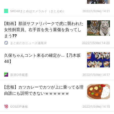
SKE48まとめはエメラルド（まとえめ）
2022/1/5(We) 14:21
【動画】那須サファリパークで虎に襲われた
女性飼育員、右手首を失う重傷を負ってし
まう❓❓
まとめだかニュース速報＠
2022/1/5(We) 14:20
久保ちゃんコント来るの確定か…【乃木坂
46】
坂道G情報通
2022/1/5(We) 14:17
【悲報】カツカレーでカツが上に乗ってる理
由誰にも説明できないｗｗｗｗｗｗ
GOSSIP速報
2022/1/5(We) 14:15