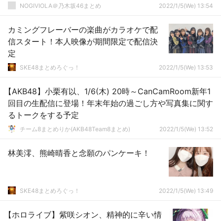
NOGIVIOLA＠乃木坂46まとめ
2022/1/5(We) 13:54
カミングフレーバーの楽曲がカラオケで配
信スタート！本人映像が期間限定で配信決
定
SKE48まとめろぐっ！
2022/1/5(We) 13:53
【AKB48】小栗有以、1/6(木) 20時～CanCamRoom新年1
回目の生配信に登場！年末年始の過ごし方や写真集に関す
るトークをする予定
チーム8まとめりか(AKB48Team8まとめ)
2022/1/5(We) 13:52
林美澪、熊崎晴香と念願のパンケーキ！
SKE48まとめろぐっ！
2022/1/5(We) 13:49
【ホロライブ】紫咲シオン、精神的に辛い情