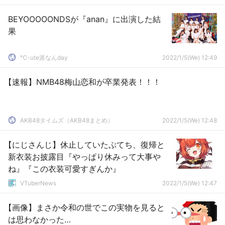
BEYOOOOONDSが『anan』に出演した結
果
℃-ute派なんday
2022/1/5(We) 12:49
【速報】NMB48梅山恋和が卒業発表！！！
AKB48タイムズ（AKB48まとめ）
2022/1/5(We) 12:48
【にじさんじ】休止していたぷてち、復帰と
新衣装お披露目『やっぱり休みって大事や
ね』『この衣装可愛すぎんか』
VTuberNews
2022/1/5(We) 12:47
【画像】まさか令和の世でこの実物を見ると
は思わなかった…