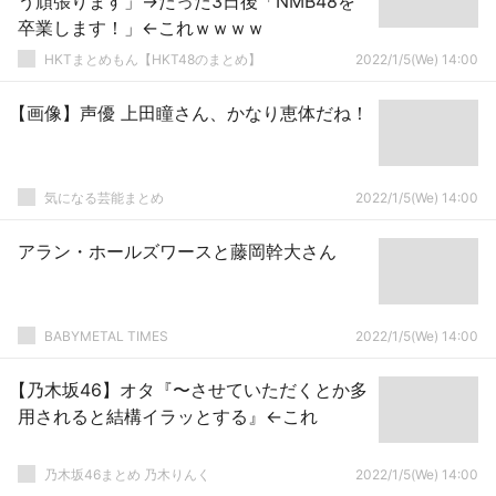
う頑張ります」→たった3日後「NMB48を
卒業します！」←これｗｗｗｗ
HKTまとめもん【HKT48のまとめ】
2022/1/5(We) 14:00
【画像】声優 上田瞳さん、かなり恵体だね！
気になる芸能まとめ
2022/1/5(We) 14:00
アラン・ホールズワースと藤岡幹大さん
BABYMETAL TIMES
2022/1/5(We) 14:00
【乃木坂46】オタ『〜させていただくとか多
用されると結構イラッとする』←これ
乃木坂46まとめ 乃木りんく
2022/1/5(We) 14:00