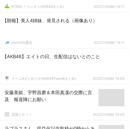
ROMれ！ペンギン(AKB48まとめ)
2022/1/5(We) 14:11
【朗報】美人4姉妹、発見される（画像あり）
mashlife通信
2022/1/5(We) 14:11
【AKB48】エイトの日、生配信はないとのこと
チーム8まとめりか(AKB48Team8まとめ)
2022/1/5(We) 14:06
安藤美姫、宇野昌磨＆本田真凜の交際に言
及 報道陣にお願い
芸能トピ＋＋
2022/1/5(We) 14:05
ラプラスさん、収益化記念歌枠が0時からあ