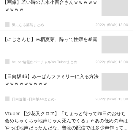
【画像】若い時の吉永小百合さんｗｗｗｗｗ
ｗｗｗｗ
気になる芸能まとめ
2022/1/5(We) 13:00
【にじさんじ】来栖夏芽、酔って性癖を暴露
Vtuber速報@バーチャルYouTuberまとめ
2022/1/5(We) 13:00
【日向坂46】みーぱんファミリーに入る方法
ｗｗｗｗｗｗｗｗｗ
日向速報 -日向坂46まとめ-
2022/1/5(We) 13:00
Vtuber 【沙花叉クロヱ】「ちょっと待って昨日のおせち
会めちゃくちゃ地声じゃん死んでくる」←あの低めの声は
やっぱ地声だったんだな、普段の配信では多少声作ってる