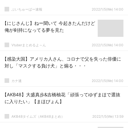
ぶいちゅーばー速報
2022/1/5(We) 14:00
【にじさんじ】ねー聞いて 今起きたんだけど
俺が剣持になってる夢を見た
Vtuberまとめるよ～ん
2022/1/5(We) 14:00
【感染大国】アメリカ人さん、コロナで父を失った俳優に
対し「マスクする負け犬」と煽る・・・
カナ速
2022/1/5(We) 14:00
【AKB48】大盛真歩&吉橋柚花「頑張ってゆずまほで選抜
に入りたい」【まほぴょん】
AKB48タイムズ（AKB48まとめ）
2022/1/5(We) 13:59