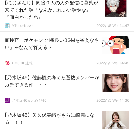
【にじさんじ】同接０人の人の配信に葛葉が
来てくれた話『なんかこれいい話やな』
『面白かったわ』
VTuberNews
2022/1/5(We) 14:47
面接官「ポケモンで1番良いBGMを答えなさ
い」←なんて答える？
GOSSIP速報
2022/1/5(We) 14:45
【乃木坂46】佐藤楓の考えた選抜メンバーが
ガチすぎる件・・・
乃木坂46まとめ 1/46
2022/1/5(We) 14:36
【乃木坂46】矢久保美緒がさらに綺麗にな
る！！！