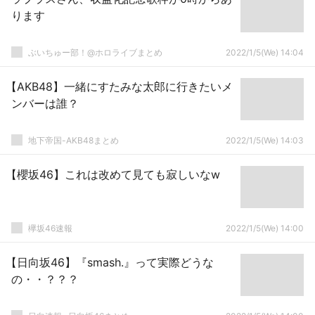
ります
ぶいちゅー部！@ホロライブまとめ
2022/1/5(We) 14:04
【AKB48】一緒にすたみな太郎に行きたいメ
ンバーは誰？
地下帝国-AKB48まとめ
2022/1/5(We) 14:03
【櫻坂46】これは改めて見ても寂しいなw
欅坂46速報
2022/1/5(We) 14:00
【日向坂46】『smash.』って実際どうな
の・・？？？