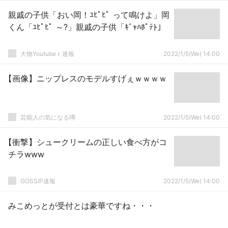
親戚の子供「おい岡！ﾕﾋﾟﾋﾟ って鳴けよ」岡
くん「ﾕﾋﾟﾋﾟ ～?」親戚の子供「ｷﾞｬﾊﾎﾟﾃﾄ」
大物Youtubeｒ速報
2022/1/5(We) 14:00
【画像】ニップレスのモデルすげぇｗｗｗｗ
芸能人の気になる噂
2022/1/5(We) 14:00
【衝撃】シュークリームの正しい食べ方がコ
チラwww
GOSSIP速報
2022/1/5(We) 14:00
みこめっとが受付とは豪華ですね・・・