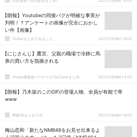
日向速報 -日向坂46まとめ-
2022/1/5(We) 14:00
【朗報】Youtubeの同接バグが明確な事実が
判明！？アンケートの画像が完全におかし
い件【画像】
Vtuberまとめてみました
2022/1/5(We) 14:00
【にじさんじ】鷹宮、父親の職場で冷静に馬
券の買い方を指摘される
Vtuber速報@バーチャルYouTuberまとめ
2022/1/5(We) 14:00
【朗報】乃木坂のこのGIFの登場人物、全員が有能で草
www
欅坂46まとめラボ
2022/1/5(We) 14:00
梅山恋和「新たなNMB48をお見せ出来るよ