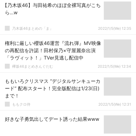
【乃木坂46】与田祐希のほぼ全裸写真がこち
ら…w
乃木坂46まとめの「ま」
2022/1/5(We) 12:35
権利に厳しい櫻坂46運営『流れ弾』MV映像
の再配信を許諾！田村保乃×守屋麗奈出演
「ラヴィット！」TVer見逃し配信中
欅坂46まとめきんぐだむ
2022/1/5(We) 12:34
ももいろクリスマス “デジタルサンキューカ
ード” 配布スタート！完全版配信は1/23(日)
まで！
ももクロ侍
2022/1/5(We) 12:31
好きな子勇気出してデート誘った結果www