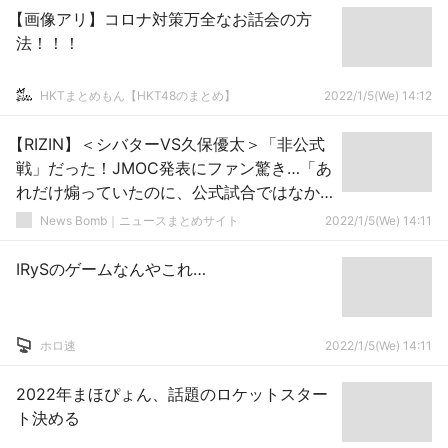
【画像アリ】コロナ対策万全なお話会の方
法！！！
HKTまとめもん【HKT48のまとめ】
2022/1/5(We) 14:12
【RIZIN】＜シバターVS久保優太＞「非公式
戦」だった！JMOC発表にファン驚き…「あ
れだけ煽っていたのに、公式試合ではなか
った」
News Bomb｜ニュースまとめサイト
2022/1/5(We) 14:11
IRySのゲームなんやこれ…
ホロ速
2022/1/5(We) 14:11
2022年まほぴょん、話題のロケットスター
ト決める