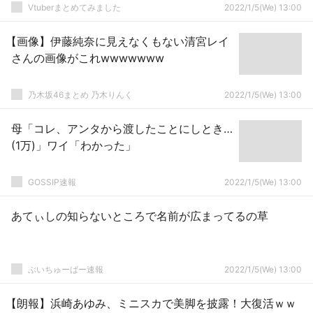
ってことかｗｗｗ
Vtuberまとめてみました
2022/1/5(We) 13:00
【画像】伊藤純奈に見えなくもない清宮レイ
さんの画像がこれwwwwwww
乃木坂46まとめ 乃木りんく
2022/1/5(We) 13:00
母「コレ、アンタから渡したことにしとき…
(1万)」ワイ「わかった」
GOSSIP速報
2022/1/5(We) 13:00
あてぃしの知らないところで名前が広まってるの草
ぶいちゅーばー速報
2022/1/5(We) 13:00
【朗報】浜崎あゆみ、ミニスカで美脚を披露！大復活ｗｗ