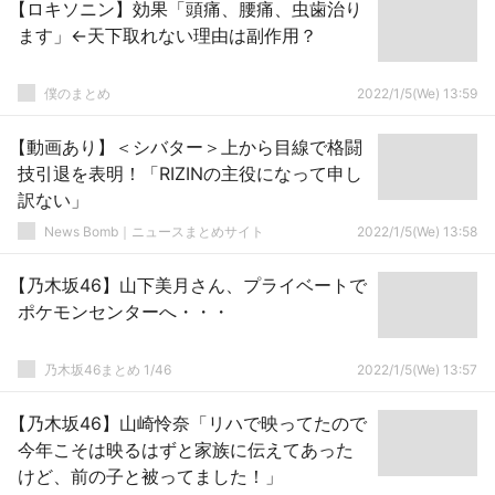
【ロキソニン】効果「頭痛、腰痛、虫歯治り
ます」←天下取れない理由は副作用？
僕のまとめ
2022/1/5(We) 13:59
【動画あり】＜シバター＞上から目線で格闘
技引退を表明！「RIZINの主役になって申し
訳ない」
News Bomb｜ニュースまとめサイト
2022/1/5(We) 13:58
【乃木坂46】山下美月さん、プライベートで
ポケモンセンターへ・・・
乃木坂46まとめ 1/46
2022/1/5(We) 13:57
【乃木坂46】山崎怜奈「リハで映ってたので
今年こそは映るはずと家族に伝えてあった
けど、前の子と被ってました！」