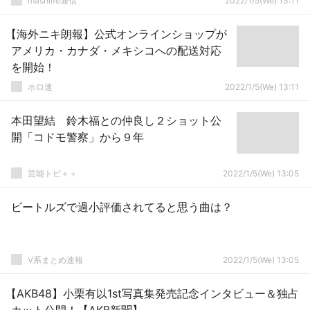
mashlife通信
2022/1/5(We) 13:11
【海外ニキ朗報】公式オンラインショップが
アメリカ・カナダ・メキシコへの配送対応
を開始！
ホロ速
2022/1/5(We) 13:11
本田望結 鈴木福との仲良し２ショット公
開「コドモ警察」から９年
芸能トピ＋＋
2022/1/5(We) 13:05
ビートルズで過小評価されてると思う曲は？
V系まとめ速報
2022/1/5(We) 13:05
【AKB48】小栗有以1st写真集発売記念インタビュー＆独占