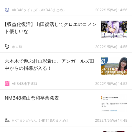
AKB48タイムズ（AKB48まとめ）
2022/1/5(We) 14:56
【収益化復活】山田復活してクロエのコメン
ト優しいな
ホロ速
2022/1/5(We) 14:55
六本木で遊ぶ村山彩希に、アンガールズ田
中からの指導が入る！
AKB48地下速報
2022/1/5(We) 14:52
NMB48梅山恋和卒業発表
HKTまとめもん【HKT48のまとめ】
2022/1/5(We) 14:48