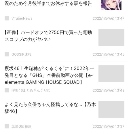
況のため今月後半までお休みする事を報告
VTuberNews
2022/1/5(We) 13:47
【画像】ハードオフで2750円で買った電動
スコップの力がヤバい
GOSSIP速報
2022/1/5(We) 13:45
櫻坂46土生瑞穂が”くるくる”に！2022年一
発目となる「GHS」本番前動画が公開【e-
elements GAMING HOUSE SQUAD】
欅坂46まとめきんぐだむ
2022/1/5(We) 13:42
よく見たら久保ちゃん怪我してるな…【乃木
坂46】
坂道G情報通
2022/1/5(We) 13:37