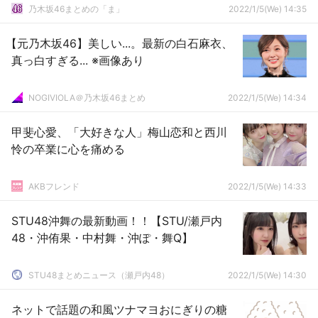
乃木坂46まとめの「ま」
2022/1/5(We) 14:35
【元乃木坂46】美しい...。最新の白石麻衣、
真っ白すぎる... ※画像あり
NOGIVIOLA＠乃木坂46まとめ
2022/1/5(We) 14:34
甲斐心愛、「大好きな人」梅山恋和と西川
怜の卒業に心を痛める
AKBフレンド
2022/1/5(We) 14:33
STU48沖舞の最新動画！！【STU/瀬戸内
48・沖侑果・中村舞・沖ぽ・舞Q】
STU48まとめニュース（瀬戸内48）
2022/1/5(We) 14:30
ネットで話題の和風ツナマヨおにぎりの糖