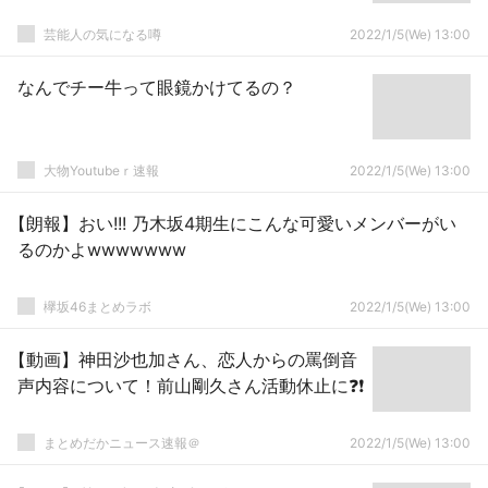
芸能人の気になる噂
2022/1/5(We) 13:00
なんでチー牛って眼鏡かけてるの？
大物Youtubeｒ速報
2022/1/5(We) 13:00
【朗報】おい!!! 乃木坂4期生にこんな可愛いメンバーがい
るのかよwwwwwww
欅坂46まとめラボ
2022/1/5(We) 13:00
【動画】神田沙也加さん、恋人からの罵倒音
声内容について！前山剛久さん活動休止に❓❗
まとめだかニュース速報＠
2022/1/5(We) 13:00