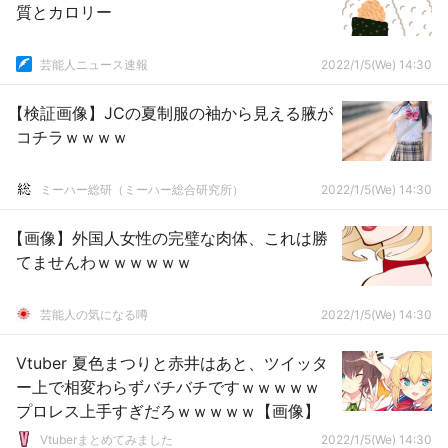
質とカロリー
芸能人ニュース速報
2022/1/5(We) 14:30
【検証画像】JCの夏制服の袖から見える腋が
コチラｗｗｗｗ
ミーハー総研（ミーハー総合研究所）
2022/1/5(We) 14:30
【画像】外国人女性の完璧な肉体、これは勝
てませんわｗｗｗｗｗｗ
芸能人の気になる噂
2022/1/5(We) 14:30
Vtuber 夏色まつりと赤井はあと、ツイッタ
ー上で相変わらずバチバチですｗｗｗｗｗ
プロレス上手すぎだろｗｗｗｗｗ【画像】
Vtuberまとめてみました
2022/1/5(We) 14:30