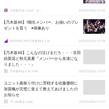
乃木坂46まとめの「ま」
2022/1/2(Su) 13:35
【乃木坂46】1期生メンバー、お揃いのプレ
ゼントを貰う ※画像あり
NOGIVIOLA＠乃木坂46まとめ
2022/1/2(Su) 13:34
【乃木坂46】こんなの泣けるだろ・・・生田
絵梨花と秋元真夏『メンバーから友達にな
りました・・・』
乃木坂46まとめ 1/46
2022/1/2(Su) 13:33
ユニット曲振り付けに苦戦する佐藤優樹に
加賀楓が完璧に覚えて教えてあげましたの
お知らせ
℃-ute派なんday
2022/1/2(Su) 13:31