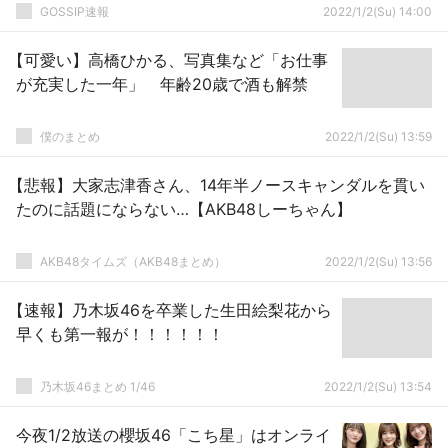
GOSSIP速報
2022/1/2(Su) 14:00
【可愛い】高橋ひかる、写真集など「お仕事
が充実した一年」 年齢20歳で酒も解禁
僕のまとめ
2022/1/2(Su) 13:59
【悲報】大家志津香さん、14年半ノースキャンダルを貫い
たのに話題にならない…【AKB48しーちゃん】
AKB48タイムズ（AKB48まとめ）
2022/1/2(Su) 13:56
【速報】乃木坂46を卒業した生田絵梨花から
早くも第一報が！！！！！！
乃木坂46まとめ 1/46
2022/1/2(Su) 13:54
今夜1/2放送の櫻坂46「こち星」はオンライ