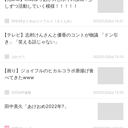
しずつ活動していく模様！！！！！
SKE48まとめはエメラルド（まとえめ）
2022/1/2(Su) 13:21
【テレビ】志村けんさんと優香のコントが物議 「ドン引
き」「笑える話じゃない」
はれぞう
2022/1/2(Su) 13:15
【画り】ジョイフルのヒカルコラボ唐揚げ食
べてきたwww
GOSSIP速報
2022/1/2(Su) 13:15
田中美久「あけおめ2022年?」