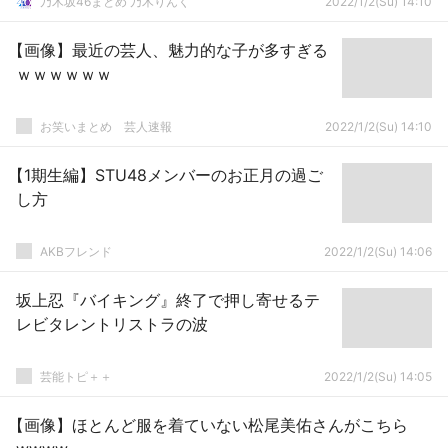
乃木坂46まとめ 乃木りんく
2022/1/2(Su) 14:10
【画像】最近の芸人、魅力的な子が多すぎる
ｗｗｗｗｗｗ
お笑いまとめ 芸人速報
2022/1/2(Su) 14:10
【1期生編】STU48メンバーのお正月の過ご
し方
AKBフレンド
2022/1/2(Su) 14:06
坂上忍『バイキング』終了で押し寄せるテ
レビタレントリストラの波
芸能トピ＋＋
2022/1/2(Su) 14:05
【画像】ほとんど服を着ていない松尾美佑さんがこちら