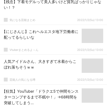
ｗ
【残念】下着モデルって美人多いけど貧乳ばっかりじゃな
い！？
気になる芸能まとめ
2022/1/2(Su) 13:00
【にじさんじ】これヘルエスタ地下労働者に
配ってるらしいな
Vtuberまとめるよ～ん
2022/1/2(Su) 13:00
人気アイドルさん、大きすぎて水着からこ
ぼれ落ちそうｗｗ
芸能人の気になる噂
2022/1/2(Su) 13:00
【狂気】YouTuber「ドラクエ5で仲間モンス
ターコンプするまで不眠や！」→68時間を
突破してしまう…