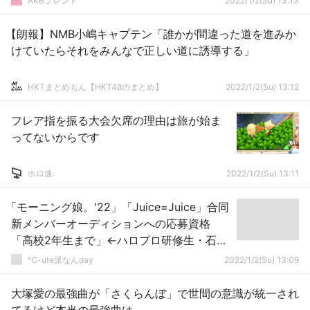
AKBフレンド
2022/1/2(Su) 13:13
【朗報】NMB小嶋キャプテン「誰かが間違った道を進みか
けていたらそれをみんなで正しい道に誘導する」
HKTまとめもん【HKT48のまとめ】
2022/1/2(Su) 13:12
フレア指を振る大会欠席の理由は旅が始ま
ってないからです
ホロ速
2022/1/2(Su) 13:11
「モーニング娘。'22」「Juice=Juice」合同
新メンバーオーディションへの応募資格
「高校2年生まで」←ハロプロ研修生・石山
咲良（高校3年生）
℃-ute派なんday
2022/1/2(Su) 13:09
大塚愛の最強曲が「さくらんぼ」で世間の意識が統一され