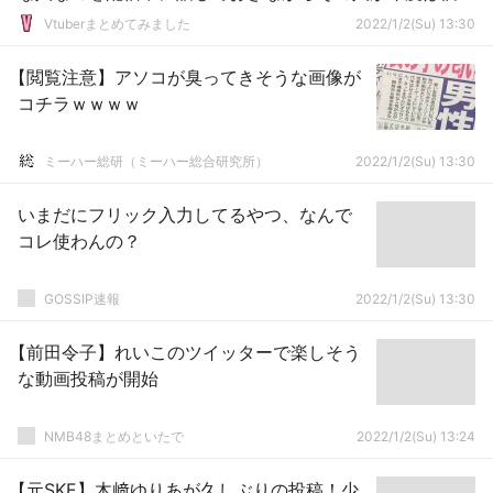
でポケモン配信(朝方)の感想連絡してきたって話しちゃっ
Vtuberまとめてみました
2022/1/2(Su) 13:30
たらガチ恋死ぬに決まってんじゃん
【閲覧注意】アソコが臭ってきそうな画像が
コチラｗｗｗｗ
ミーハー総研（ミーハー総合研究所）
2022/1/2(Su) 13:30
いまだにフリック入力してるやつ、なんで
コレ使わんの？
GOSSIP速報
2022/1/2(Su) 13:30
【前田令子】れいこのツイッターで楽しそう
な動画投稿が開始
NMB48まとめといたで
2022/1/2(Su) 13:24
【元SKE】木﨑ゆりあが久しぶりの投稿！少