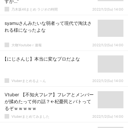
すが…”
乃木坂46まとめ ラジオの時間
2022/1/2(Su) 14:00
syamuさんみたいな弱者って現代で淘汰さ
れる様になったよな
大物Youtubeｒ速報
2022/1/2(Su) 14:00
【にじさんじ】本当に変なプロだよな
Vtuberまとめるよ～ん
2022/1/2(Su) 14:00
Vtuber 【不知火フレア】フレアとメンバー
が揉めたって何の話？←杞憂民とバトって
るぞｗｗｗｗｗ
Vtuberまとめてみました
2022/1/2(Su) 14:00