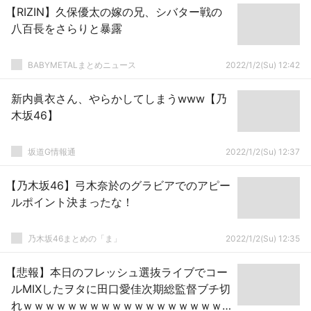
【RIZIN】久保優太の嫁の兄、シバター戦の
八百長をさらりと暴露
BABYMETALまとめニュース
2022/1/2(Su) 12:42
新内眞衣さん、やらかしてしまうwww【乃
木坂46】
坂道G情報通
2022/1/2(Su) 12:37
【乃木坂46】弓木奈於のグラビアでのアピー
ルポイント決まったな！
乃木坂46まとめの「ま」
2022/1/2(Su) 12:35
【悲報】本日のフレッシュ選抜ライブでコー
ルMIXしたヲタに田口愛佳次期総監督ブチ切
れｗｗｗｗｗｗｗｗｗｗｗｗｗｗｗｗｗｗ