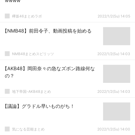
wwww
欅坂46まとめラボ
2022/1/2(Su) 14:05
【NMB48】前田令子、動画投稿を始める
NMB48まとめスピリッツ
2022/1/2(Su) 14:03
【AKB48】岡田奈々の急なズボン路線何な
の？
地下帝国-AKB48まとめ
2022/1/2(Su) 14:03
【議論】グラドル早いものがち！
気になる芸能まとめ
2022/1/2(Su) 14:00