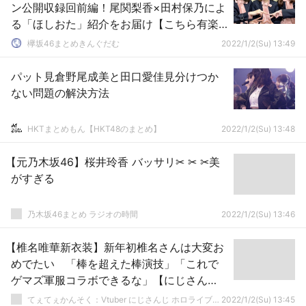
ン公開収録回前編！尾関梨香×田村保乃によ
る「ほしおた」紹介をお届け【こちら有楽
町星空放送局】
欅坂46まとめきんぐだむ
2022/1/2(Su) 13:49
パット見倉野尾成美と田口愛佳見分けつか
ない問題の解決方法
HKTまとめもん【HKT48のまとめ】
2022/1/2(Su) 13:48
【元乃木坂46】桜井玲香 バッサリ✂︎ ✂︎ ✂︎美
がすぎる
乃木坂46まとめ ラジオの時間
2022/1/2(Su) 13:46
【椎名唯華新衣装】新年初椎名さんは大変お
めでたい 「棒を超えた棒演技」「これで
ゲマズ軍服コラボできるな」【にじさん
じ】
てぇてぇかんそく：Vtuber にじさんじ ホロライブまとめ
2022/1/2(Su) 13:45