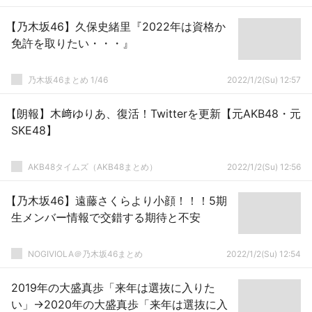
【乃木坂46】久保史緒里『2022年は資格か
免許を取りたい・・・』
乃木坂46まとめ 1/46
2022/1/2(Su) 12:57
【朗報】木﨑ゆりあ、復活！Twitterを更新【元AKB48・元
SKE48】
AKB48タイムズ（AKB48まとめ）
2022/1/2(Su) 12:56
【乃木坂46】遠藤さくらより小顔！！！5期
生メンバー情報で交錯する期待と不安
NOGIVIOLA＠乃木坂46まとめ
2022/1/2(Su) 12:54
2019年の大盛真歩「来年は選抜に入りた
い」→2020年の大盛真歩「来年は選抜に入