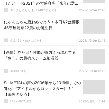
りたい」→2021年の大盛真歩「来年は選抜
に入りたい」
HKTまとめもん【HKT48のまとめ】
2022/1/2(Su) 12:48
にゃんにゃん歳おめでとう！本日1/2は櫻坂
46守屋麗奈22歳のお誕生日
欅坂46まとめきんぐだむ
2022/1/2(Su) 12:45
【画像】見た目と性能が両方ぶっ壊れてる
『象印』の最強スチーム加湿器
GOSSIP速報
2022/1/2(Su) 12:45
Su-METALの声の2006年から2019年までの
進化 “アイドルからロックスターに！”
【海外の反応】
BABYMETALIZE
2022/1/2(Su) 12:44