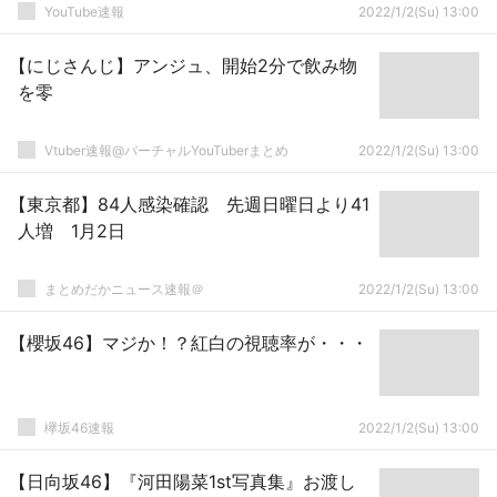
YouTube速報
2022/1/2(Su) 13:00
【にじさんじ】アンジュ、開始2分で飲み物
を零
Vtuber速報@バーチャルYouTuberまとめ
2022/1/2(Su) 13:00
【東京都】84人感染確認 先週日曜日より41
人増 1月2日
まとめだかニュース速報＠
2022/1/2(Su) 13:00
【櫻坂46】マジか！？紅白の視聴率が・・・
欅坂46速報
2022/1/2(Su) 13:00
【日向坂46】『河田陽菜1st写真集』お渡し