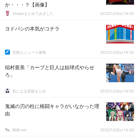
か・・・？【画像】
Vtuberまとめてみました
2022/1/2(Su) 14:30
ヨドバシの本気がコチラ
芸能人ニュース速報
2022/1/2(Su) 14:30
稲村亜美「カープと巨人は始球式やらせ
ろ」
気になる芸能まとめ
2022/1/2(Su) 14:30
鬼滅の刃の柱に格闘キャラがいなかった理
由
映画.net
2022/1/2(Su) 14:30