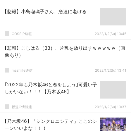
【悲報】小島瑠璃子さん、急速に老ける
GOSSIP速報
2022/1/2(Su) 13:45
【悲報】こじはる（33）、片乳を放り出すｗｗｗｗｗ（画
像あり）
mashlife通信
2022/1/2(Su) 13:41
｢2022年も乃木坂46と恋をしよう｣可愛い子
しかいない！！！【乃木坂46】
坂道G情報通
2022/1/2(Su) 13:37
【乃木坂46】「シンクロニシティ」ここのシ
ーンいいよな！！！