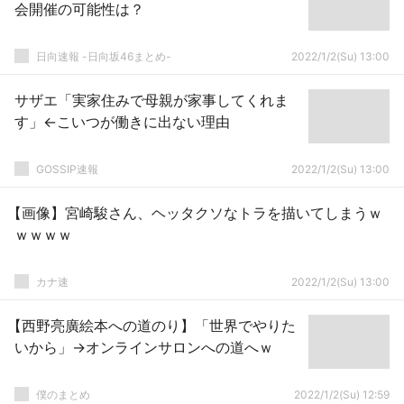
会開催の可能性は？
日向速報 -日向坂46まとめ-
2022/1/2(Su) 13:00
サザエ「実家住みで母親が家事してくれま
す」←こいつが働きに出ない理由
GOSSIP速報
2022/1/2(Su) 13:00
【画像】宮崎駿さん、ヘッタクソなトラを描いてしまうｗ
ｗｗｗｗ
カナ速
2022/1/2(Su) 13:00
【西野亮廣絵本への道のり】「世界でやりた
いから」→オンラインサロンへの道へｗ
僕のまとめ
2022/1/2(Su) 12:59