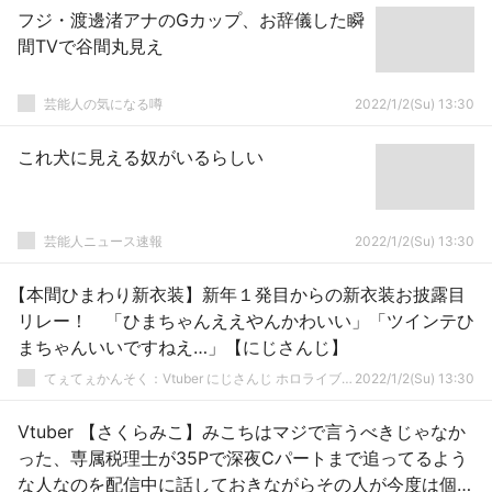
フジ・渡邊渚アナのGカップ、お辞儀した瞬
間TVで谷間丸見え
芸能人の気になる噂
2022/1/2(Su) 13:30
これ犬に見える奴がいるらしい
芸能人ニュース速報
2022/1/2(Su) 13:30
【本間ひまわり新衣装】新年１発目からの新衣装お披露目
リレー！ 「ひまちゃんええやんかわいい」「ツインテひ
まちゃんいいですねえ…」【にじさんじ】
てぇてぇかんそく：Vtuber にじさんじ ホロライブまとめ
2022/1/2(Su) 13:30
Vtuber 【さくらみこ】みこちはマジで言うべきじゃなか
った、専属税理士が35Pで深夜Cパートまで追ってるよう
な人なのを配信中に話しておきながらその人が今度は個通