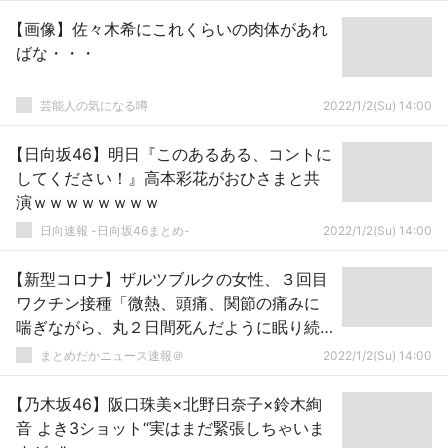
【画像】佐々木希にこれくらいの肉体があれ
ばな・・・
芸能人の気になる噂
2022/1/2(Su) 14:00
【日向坂46】明日『このあるある、コントに
してください！』高本彩花がおひさまと共
演ｗｗｗｗｗｗｗｗ
日向速報 -日向坂46まとめ-
2022/1/2(Su) 14:00
【新型コロナ】ザルツブルクの女性、３回目
ワクチン接種「微熱、頭痛、関節の痛みに
喘ぎながら、丸２日間死んだように眠り続
けた」❓❓
まとめだかニュース速報＠
2022/1/2(Su) 14:00
【乃木坂46】阪口珠美×北野日奈子×鈴木絢
音 よき3ショット“実はまだ緊張しちゃいま