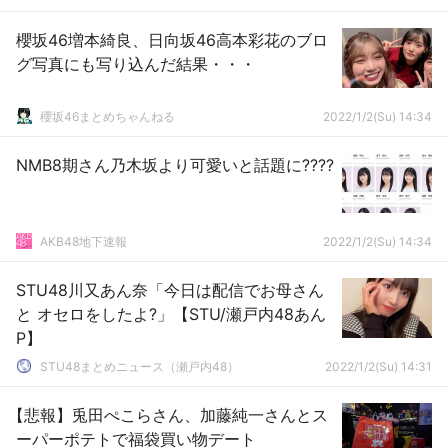
櫻坂46増本綺良、日向坂46高本彩花のブロ
グ写真にも写り込んだ結果・・・
櫻坂46まとめちゃんねる
2022/1/2(Su) 14:34
NMB8期さん乃木坂より可愛いと話題に????
AKB48地下速報
2022/1/2(Su) 14:34
STU48川又あん奈「今日は配信でお母さん
と オセロをしたよ?」【STU/瀬戸内48あん
P】
STU48まとめニュース（瀬戸内48）
2022/1/2(Su) 14:31
【悲報】兎田ぺこらさん、加藤純一さんとス
ーパーポテトで福袋買い物デート