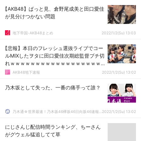
【AKB48】ぱっと見、倉野尾成美と田口愛佳
が見分けつかない問題
地下帝国-AKB48まとめ
2022/1/2(Su) 13:03
【悲報】本日のフレッシュ選抜ライブでコー
ルMIXしたヲタに田口愛佳次期総監督ブチ切
れｗｗｗｗｗｗｗｗｗｗｗｗｗｗｗｗｗｗ
ｗ
AKB48地下速報
2022/1/2(Su) 13:02
乃木坂として失った、一番の痛手って誰？
乃木通☆世界最速！乃木坂46欅坂46日向坂46速報まとめ
2022/1/2(Su) 13:02
にじさんじ配信時間ランキング、ちーさん
がグウェル猛追してて草