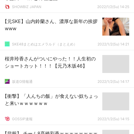
SHOWBIZ JAPAN
2022/1/2(Su) 14:25
【元SKE】山内鈴蘭さん、濃厚な新年の挨拶
www
SKE48まとめはエメラルド（まとえめ）
2022/1/2(Su) 14:21
桜井玲香さんがついにやった！！人生初の
ショートカット！！！【元乃木坂46】
坂道G情報通
2022/1/2(Su) 14:17
【衝撃】「人んちの飯」が食えない奴ちょっ
と来いｗｗｗｗｗｗ
GOSSIP速報
2022/1/2(Su) 14:15
【悲報】 チーム8髙橋彩香ｗｗｗｗｗｗｗｗ