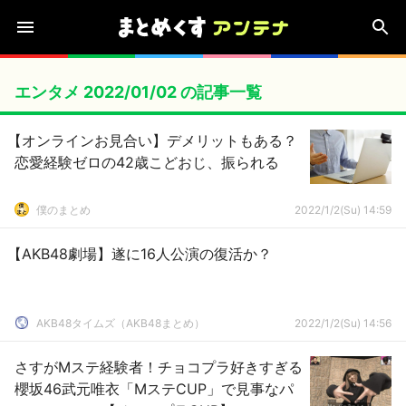
エンタメ 2022/01/02 の記事一覧
【オンラインお見合い】デメリットもある？
恋愛経験ゼロの42歳こどおじ、振られる
僕のまとめ
2022/1/2(Su) 14:59
【AKB48劇場】遂に16人公演の復活か？
AKB48タイムズ（AKB48まとめ）
2022/1/2(Su) 14:56
さすがMステ経験者！チョコプラ好きすぎる
櫻坂46武元唯衣「MステCUP」で見事なパ