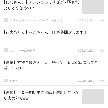
【にじさんじ】アンジュってリゼがNTRされ
たらどうなるの？
Vtuber速報@バーチャルYouTuberまとめ
2022/1/2(Su) 14:00
【超大当たり】ぺこちゃん、FF福袋開封します！
ぶいちゅーばー速報
2022/1/2(Su) 14:00
【画像】女性声優さん「え、待って。初日の出美しすぎ
笑」ﾊﾟｼｬﾘ
カナ速
2022/1/2(Su) 14:00
【画像】世界一飼い主の運転を信用していな
い犬の顔www