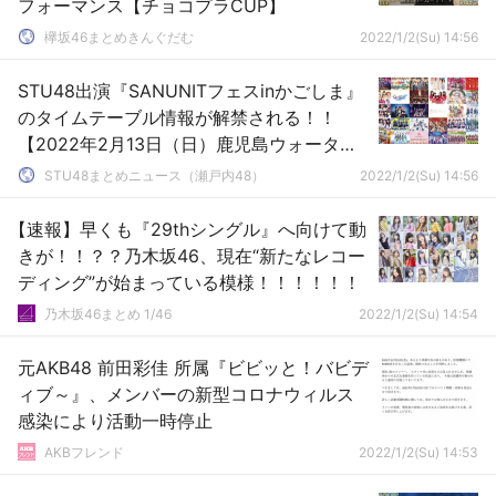
フォーマンス【チョコプラCUP】
欅坂46まとめきんぐだむ
2022/1/2(Su) 14:56
STU48出演『SANUNITフェスinかごしま』
のタイムテーブル情報が解禁される！！
【2022年2月13日（日）鹿児島ウォーター
フロントパーク】
STU48まとめニュース（瀬戸内48）
2022/1/2(Su) 14:56
【速報】早くも『29thシングル』へ向けて動
きが！！？？乃木坂46、現在“新たなレコー
ディング”が始まっている模様！！！！！！
乃木坂46まとめ 1/46
2022/1/2(Su) 14:54
元AKB48 前田彩佳 所属『ビビッと！バビデ
ィブ～』、メンバーの新型コロナウィルス
感染により活動一時停止
AKBフレンド
2022/1/2(Su) 14:53