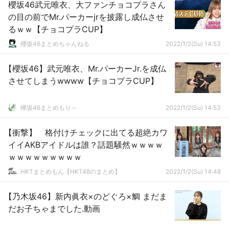
櫻坂46武元唯衣、大ファンチョコプラさん
の目の前でMr.パーカーjrを披露し成仏させ
るｗｗ【チョコプラCUP】
櫻坂46まとめちゃんねる
2022/1/2(Su) 14:53
【櫻坂46】武元唯衣、Mr.パーカーJr.を成仏
させてしまうwwww【チョコプラCUP】
欅坂46まとめもり～
2022/1/2(Su) 14:53
【衝撃】 格付けチェックに出てる超絶カワ
イイAKBアイドルは誰？話題騒然ｗｗｗｗ
ｗｗｗｗｗｗｗｗｗ
HKTまとめもん【HKT48のまとめ】
2022/1/2(Su) 14:48
【乃木坂46】新内眞衣×のどぐろ×鯛 まだま
だお子ちゃまでした.動画