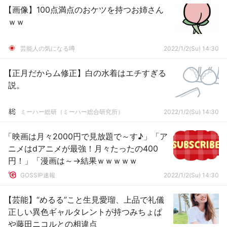
【画像】100点満点のおケツを持つお姉さん
ｗｗ
芸能人の気になる噂
2022/1/2(Su) 14:30
【正月だからム修正】白の水着はエチすぎる
説。
ミーハー総研（ミーハー総合研究所）
2022/1/2(Su) 14:30
「映画は月々2000円で見放題で～す♪」「ア
ニメはdアニメが最強！月々たったの400
円！」「漫画は～→結果ｗｗｗｗｗ
GOSSIP速報
2022/1/2(Su) 14:30
【芸能】“めるる”こと生見愛瑠、上品で礼儀
正しい異色ギャルタレントが持つみちょぱ
や藤田ニコルとの相違点