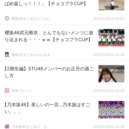
ばめ返しっ！！！」【チョコプラCUP】
欅坂46まとめきんぐだむ
2022/1/2(Su) 14:43
櫻坂46武元唯衣、とんでもないメンツに放
り込まれる・・・ｗｗ【チョコプラCUP】
櫻坂46まとめちゃんねる
2022/1/2(Su) 14:38
【2期生編】STU48メンバーのお正月の過ご
し方
AKBフレンド
2022/1/2(Su) 14:36
【乃木坂46】美しいの一言…乃木坂はすご
い。。。
乃木坂46まとめの「ま」
2022/1/2(Su) 14:35