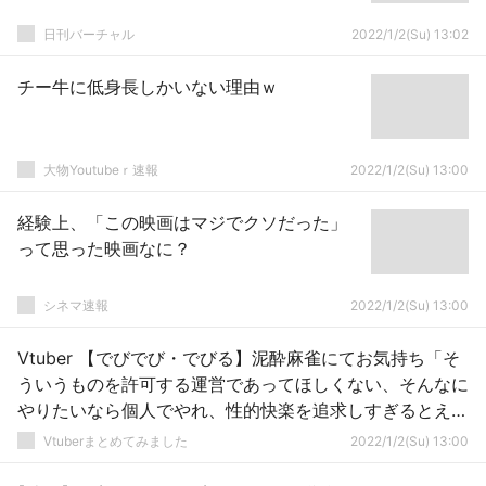
日刊バーチャル
2022/1/2(Su) 13:02
チー牛に低身長しかいない理由ｗ
大物Youtubeｒ速報
2022/1/2(Su) 13:00
経験上、「この映画はマジでクソだった」
って思った映画なに？
シネマ速報
2022/1/2(Su) 13:00
Vtuber 【でびでび・でびる】泥酔麻雀にてお気持ち「そ
ういうものを許可する運営であってほしくない、そんなに
やりたいなら個人でやれ、性的快楽を追求しすぎるとえら
い目にあうぞ」←どんなものを想像してたんだなろうな…
Vtuberまとめてみました
2022/1/2(Su) 13:00
舞元の言ってることが伝わってなかったんだろうけどｗｗ