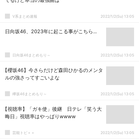
てるけど本当の最強曲は
V系まとめ速報
2022/1/2(Su) 13:05
日向坂46、2023年に起こる事がこちら...
日向坂46まとめもり～
2022/1/2(Su) 13:05
【櫻坂46】今さらだけど森田ひかるのメンタ
ルの強さってすごいよな
欅坂46まとめもり～
2022/1/2(Su) 13:05
【視聴率】「ガキ使」後継 日テレ「笑う大
晦日」視聴率はやっぱりwwww
芸能トピ＋＋
2022/1/2(Su) 13:05