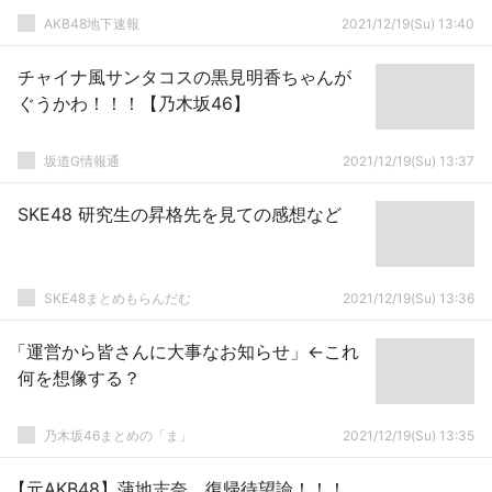
AKB48地下速報
2021/12/19(Su) 13:40
チャイナ風サンタコスの黒見明香ちゃんが
ぐうかわ！！！【乃木坂46】
坂道G情報通
2021/12/19(Su) 13:37
SKE48 研究生の昇格先を見ての感想など
SKE48まとめもらんだむ
2021/12/19(Su) 13:36
「運営から皆さんに大事なお知らせ」←これ
何を想像する？
乃木坂46まとめの「ま」
2021/12/19(Su) 13:35
【元AKB48】蒲地志奈、復帰待望論！！！