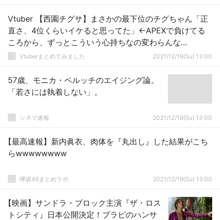
Vtuber 【西園チグサ】まさかの最下位のチグちゃん「正
直さ、4位くらいイケると思ってた」←APEXで負けてる
ころから、ずっとこういう心持ちなの変わらんな…
Vtuberまとめてみました
2021/12/19(Su) 13:00
57歳、モニカ・ベルッチのエイジング論。
「若さには執着しない」。
シネマ速報
2021/12/19(Su) 13:00
【最高速報】新内眞衣、肉体を『丸出し』した結果がこち
らwwwwwwww
欅坂46まとめラボ
2021/12/19(Su) 13:00
【映画】サンドラ・ブロック主演『ザ・ロス
トシティ』日本公開決定！ブラピのハンサ