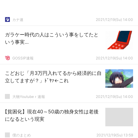
カナ速
2021/12/19(Su) 14:00
ガラケー時代の人はこういう事をしてたと
いう事実…
GOSSIP速報
2021/12/19(Su) 14:00
こどおじ「月3万円入れてるから経済的に自
立してますが？」ﾄﾞﾔｧ←これ
大物Youtubeｒ速報
2021/12/19(Su) 14:00
【貧困化】現在40～50歳の独身女性は老後
になるという現実
僕のまとめ
2021/12/19(Su) 13:59