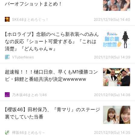
バーオフショットまとめ！
SKE48まとめろぐっ！
2021/12/19(Su) 14:40
【ホロライブ】念願のぺこら新衣装へのみん
なの反応『ショート可愛すぎる』『これは
清楚』『どんちゃんｗ』
VTuberNews
2021/12/19(Su) 14:39
超速報！！！樋口日奈、早くもM1優勝コン
ビ・錦鯉と番組共演が決定wwwwww
乃木坂46まとめ 1/46
2021/12/19(Su) 14:36
【櫻坂46】田村保乃、『青マリ』のステージ
裏でしていた当番
欅坂46まとめもり～
2021/12/19(Su) 14:35