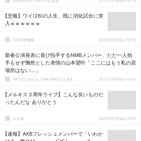
日向坂46まとめちゃんねる
2021/12/19(Su) 14:15
【悲報】ワイ(26)の人生、既に消化試合に突
入ｗｗｗｗｗｗ
GOSSIP速報
2021/12/19(Su) 14:15
新春公演発表に喜び拍手するNMBメンバー、ただ一人拍
手もせず憮然とした表情の山本望叶「ここにはもう私の居
場所はない‥‥」
HKTまとめもん【HKT48のまとめ】
2021/12/19(Su) 14:12
【メルキス３周年ライブ】こんな良いものだ
ったんだな ありがとう
ホロ速
2021/12/19(Su) 14:11
【速報】AKBフレッシュメンバーで「いわか