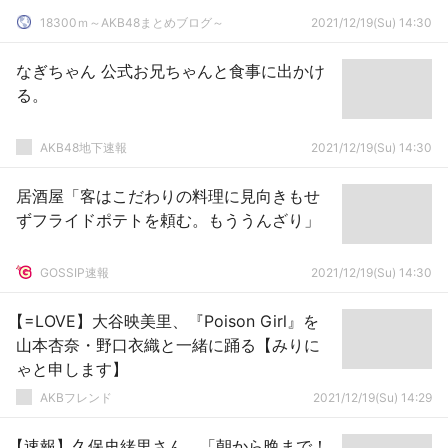
18300ｍ～AKB48まとめブログ～
2021/12/19(Su) 14:30
なぎちゃん 公式お兄ちゃんと食事に出かけ
る。
AKB48地下速報
2021/12/19(Su) 14:30
居酒屋「客はこだわりの料理に見向きもせ
ずフライドポテトを頼む。もううんざり」
GOSSIP速報
2021/12/19(Su) 14:30
【=LOVE】大谷映美里、『Poison Girl』を
山本杏奈・野口衣織と一緒に踊る【みりに
ゃと申します】
AKBフレンド
2021/12/19(Su) 14:29
【速報】久保史緒里さん、「朝から晩まで！