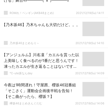
ける」舞台ｷﾀ━━━━(ﾟ∀ﾟ)━━━━!!
ROMれ！ペンギン(AKB48まとめ)
2021/12/19(Su) 14:11
【乃木坂46】乃木ちゃんも大切だけど。。。
乃木坂46まとめもり～
2021/12/19(Su) 14:10
【アンジュルム】川名凜「カエルを貰った以
上美味しく食べるのが1番だと思うんです！
凍ったカエルが生き返ることはないです
し、それが最善！」
℃-ute派なんday
2021/12/19(Su) 14:09
今夜は1時間遅れ！守屋茜、櫻坂46冠番組
「そこさく」運動会企画後半戦を告知！
【そこ曲がったら、櫻坂？】
欅坂46まとめきんぐだむ
2021/12/19(Su) 14:06