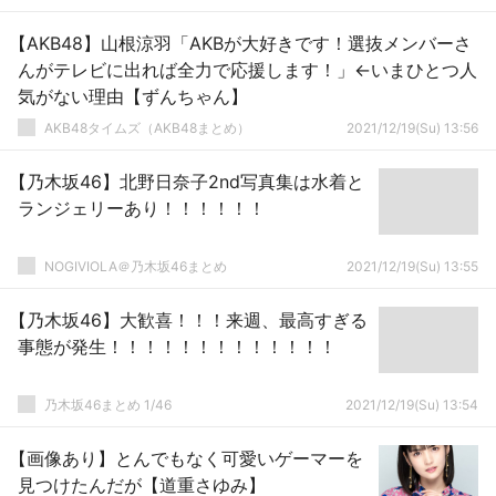
【AKB48】山根涼羽「AKBが大好きです！選抜メンバーさ
んがテレビに出れば全力で応援します！」←いまひとつ人
気がない理由【ずんちゃん】
AKB48タイムズ（AKB48まとめ）
2021/12/19(Su) 13:56
【乃木坂46】北野日奈子2nd写真集は水着と
ランジェリーあり！！！！！！
NOGIVIOLA＠乃木坂46まとめ
2021/12/19(Su) 13:55
【乃木坂46】大歓喜！！！来週、最高すぎる
事態が発生！！！！！！！！！！！！！
乃木坂46まとめ 1/46
2021/12/19(Su) 13:54
【画像あり】とんでもなく可愛いゲーマーを
見つけたんだが【道重さゆみ】