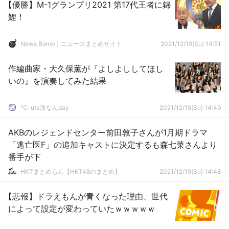
【優勝】M-1グランプリ2021 第17代王者に錦
鯉！
News Bomb｜ニュースまとめサイト
2021/12/19(Su) 14:51
作編曲家・大久保薫が『よしよししてほし
いの』を演奏してみた結果
℃-ute派なんday
2021/12/19(Su) 14:49
AKBのレジェンドセンター前田敦子さんが1月期ドラマ
「逃亡医F」の追加キャストに決定するも森七菜さんより
番手が下
HKTまとめもん【HKT48のまとめ】
2021/12/19(Su) 14:48
【悲報】ドラえもんが青くなった理由、世代
によって設定が変わっていたｗｗｗｗｗ