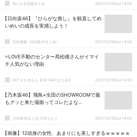
気になる芸能まとめ
2021/12/19(Su) 14:00
【日向坂46】『ひらがな推し』を観直してめ
いめいの成長を実感しよう！
日向速報 -日向坂46まとめ-
2021/12/19(Su) 14:00
=LOVE不動のセンター髙松瞳さんがイマイ
チ人気がない理由
HKTまとめもん【HKT48のまとめ】
2021/12/19(Su) 14:00
【乃木坂46】飛鳥×生田のSHOWROOMで最
もグッと来た場面ってコレだよな...
乃木坂46まとめ 乃木りんく
2021/12/19(Su) 14:00
【画像】12頭身の女性、あまりにも美しすぎるｗｗｗｗｗ