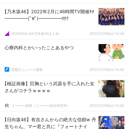
【乃木坂46】2022年2月に46時間TV開催ｷﾀ
━━━━━(ﾟ∀ﾟ)━━━━━!!!!?
NOGIVIOLA＠乃木坂46まとめ
2021/12/19(Su) 14:34
心療内科とかいったことあるやつ
芸能人ニュース速報
2021/12/19(Su) 14:30
【検証画像】巨胸という武器を手に入れた女
さんがコチラｗｗｗｗ
ミーハー総研（ミーハー総合研究所）
2021/12/19(Su) 14:30
【日向坂46】有吉さんからの絶大な信頼w 丹
生ちゃん、マー君と共に『フォートナイ