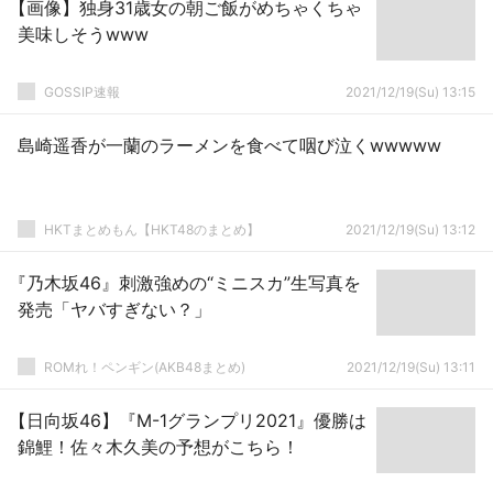
【画像】独身31歳女の朝ご飯がめちゃくちゃ
美味しそうwww
GOSSIP速報
2021/12/19(Su) 13:15
島崎遥香が一蘭のラーメンを食べて咽び泣くwwwww
HKTまとめもん【HKT48のまとめ】
2021/12/19(Su) 13:12
『乃木坂46』刺激強めの“ミニスカ”生写真を
発売「ヤバすぎない？」
ROMれ！ペンギン(AKB48まとめ)
2021/12/19(Su) 13:11
【日向坂46】『M-1グランプリ2021』優勝は
錦鯉！佐々木久美の予想がこちら！