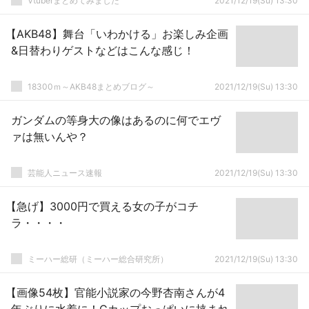
Vtuberまとめてみました
2021/12/19(Su) 13:30
←好感度が一度下がると巻き返すことが出
来ないよな…
【AKB48】舞台「いわかける」お楽しみ企画
&日替わりゲストなどはこんな感じ！
18300ｍ～AKB48まとめブログ～
2021/12/19(Su) 13:30
ガンダムの等身大の像はあるのに何でエヴ
ァは無いんや？
芸能人ニュース速報
2021/12/19(Su) 13:30
【急げ】3000円で買える女の子がコチ
ラ・・・・
ミーハー総研（ミーハー総合研究所）
2021/12/19(Su) 13:30
【画像54枚】官能小説家の今野杏南さんが4