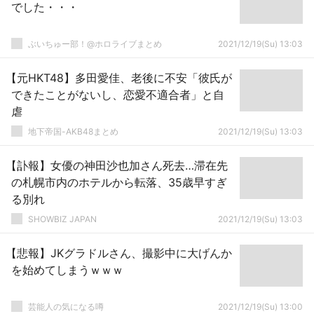
でした・・・
ぶいちゅー部！@ホロライブまとめ
2021/12/19(Su) 13:03
【元HKT48】多田愛佳、老後に不安「彼氏が
できたことがないし、恋愛不適合者」と自
虐
地下帝国-AKB48まとめ
2021/12/19(Su) 13:03
【訃報】女優の神田沙也加さん死去…滞在先
の札幌市内のホテルから転落、35歳早すぎ
る別れ
SHOWBIZ JAPAN
2021/12/19(Su) 13:03
【悲報】JKグラドルさん、撮影中に大げんか
を始めてしまうｗｗｗ
芸能人の気になる噂
2021/12/19(Su) 13:00