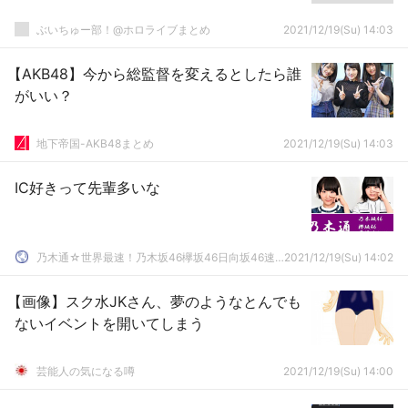
ぶいちゅー部！@ホロライブまとめ
2021/12/19(Su) 14:03
【AKB48】今から総監督を変えるとしたら誰
がいい？
地下帝国-AKB48まとめ
2021/12/19(Su) 14:03
IC好きって先輩多いな
乃木通☆世界最速！乃木坂46欅坂46日向坂46速報まとめ
2021/12/19(Su) 14:02
【画像】スク水JKさん、夢のようなとんでも
ないイベントを開いてしまう
芸能人の気になる噂
2021/12/19(Su) 14:00