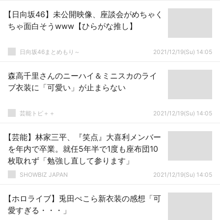
【日向坂46】未公開映像、座談会がめちゃく
ちゃ面白そうwww【ひらがな推し】
日向坂46まとめもり～
2021/12/19(Su) 14:05
森高千里さんのニーハイ＆ミニスカのライ
ブ衣装に「可愛い」が止まらない
芸能トピ＋＋
2021/12/19(Su) 14:05
【芸能】林家三平、『笑点』大喜利メンバー
を年内で卒業。就任5年半で1度も座布団10
枚取れず「勉強し直して参ります」
SHOWBIZ JAPAN
2021/12/19(Su) 14:05
【ホロライブ】兎田ぺこら新衣装の感想「可
愛すぎる・・・」