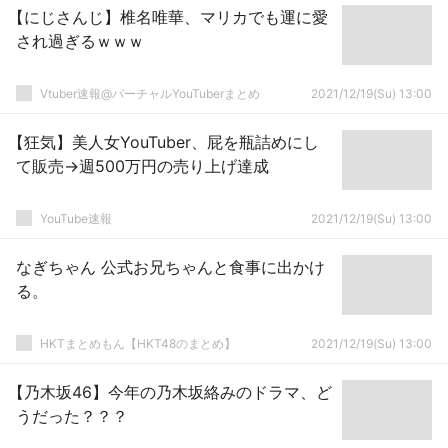
【にじさんじ】椎名唯華、マリカでも運に愛
され過ぎるｗｗｗ
Vtuber速報@バーチャルYouTuberまとめ
2021/12/19(Su) 13:00
【狂気】美人女YouTuber、屁を瓶詰めにし
て販売→週500万円の売り上げ達成
YouTube速報
2021/12/19(Su) 13:00
なぎちゃん 公式お兄ちゃんと食事に出かけ
る。
HKTまとめもん【HKT48のまとめ】
2021/12/19(Su) 13:00
【乃木坂46】今年の乃木坂絡みのドラマ、ど
うだった？？？