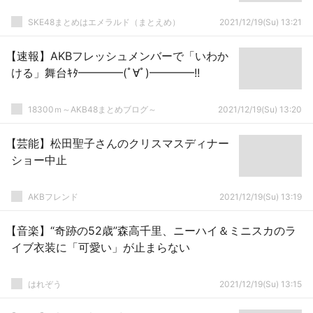
SKE48まとめはエメラルド（まとえめ）
2021/12/19(Su) 13:21
【速報】AKBフレッシュメンバーで「いわか
ける」舞台ｷﾀ━━━━(ﾟ∀ﾟ)━━━━!!
18300ｍ～AKB48まとめブログ～
2021/12/19(Su) 13:20
【芸能】松田聖子さんのクリスマスディナー
ショー中止
AKBフレンド
2021/12/19(Su) 13:19
【音楽】“奇跡の52歳”森高千里、ニーハイ＆ミニスカのラ
イブ衣装に「可愛い」が止まらない
はれぞう
2021/12/19(Su) 13:15