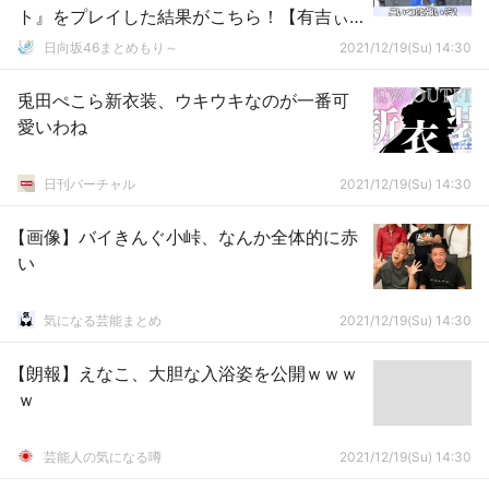
ト』をプレイした結果がこちら！【有吉ぃ
ぃeeeee!】
日向坂46まとめもり～
2021/12/19(Su) 14:30
兎田ぺこら新衣装、ウキウキなのが一番可
愛いわね
日刊バーチャル
2021/12/19(Su) 14:30
【画像】バイきんぐ小峠、なんか全体的に赤
い
気になる芸能まとめ
2021/12/19(Su) 14:30
【朗報】えなこ、大胆な入浴姿を公開ｗｗｗ
ｗ
芸能人の気になる噂
2021/12/19(Su) 14:30