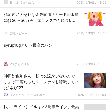
日向坂46まとめもり～
2021/12/19(Su) 13:09
指原莉乃の意外な金銭事情「カードの限度
額は30〜50万円」エルメスでも現金払い
芸能トピ＋＋
2021/12/19(Su) 13:05
syrup16gという最高のバンド
V系まとめ速報
2021/12/19(Su) 13:05
神田沙也加さん「私は友達が少ないんで
す」が口癖だった？！ファンも認識してい
た“素顔”❓❓
まとめだかニュース速報＠
2021/12/19(Su) 13:04
【ホロライブ】メルキス3周年ライブ、最高