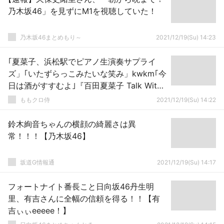
乃木坂46」を見ずにM1を視聴していた！
乃木坂46まとめもり～
2021/12/19(Su) 14:23
｢夏菜子、浜松駅でピアノ生演奏サプライ
ズ」｢いたずらっこみたいな笑み」kwkm｢今
日は酒がすすむよ｣『百田夏菜子 Talk With
Me ディレクターズカット版LV』感想まと
ももクロ侍
2021/12/19(Su) 14:22
め！
鈴木絢音ちゃんの横顔の綺麗さは異
常！！！【乃木坂46】
坂道G情報通
2021/12/19(Su) 14:17
フォートナイト番長こと日向坂46丹生明
里、有吉さんに全幅の信頼を得る！！【有
吉ぃぃeeeee！】