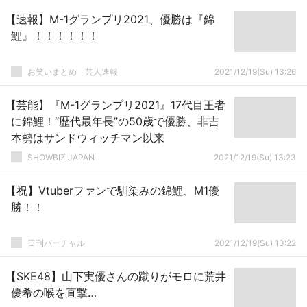
【速報】M-1グランプリ2021、優勝は『錦
鯉』！！！！！！
お笑いまとめ 芸人速報
2021/12/19(Su) 13:26
【芸能】『M-1グランプリ2021』17代目王者
に錦鯉！“歴代最年長”の50歳で優勝、非吉
本勢はサンドウィッチマン以来
SHOWBIZ JAPAN
2021/12/19(Su) 13:23
【祝】Vtuberファンで馴染みの錦鯉、M1優
勝！！
日刊バーチャル
2021/12/19(Su) 13:22
【SKE48】山下実優さんの蹴りがモロに荒井
優希の喉を直撃…