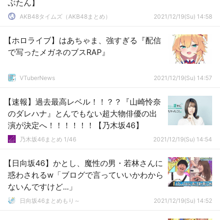
ぶたん】
AKB48タイムズ（AKB48まとめ）
2021/12/19(Su) 14:58
【ホロライブ】はあちゃま、強すぎる『配信
で写ったメガネのブスRAP』
VTuberNews
2021/12/19(Su) 14:57
【速報】過去最高レベル！！？？『山崎怜奈
のダレハナ』とんでもない超大物俳優の出
演が決定へ！！！！！！【乃木坂46】
乃木坂46まとめ 1/46
2021/12/19(Su) 14:54
【日向坂46】かとし、魔性の男・若林さんに
惑わされるw「ブログで言っていいかわから
ないんですけど...」
日向坂46まとめもり～
2021/12/19(Su) 14:52