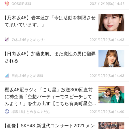
GOSSIP速報
2021/12/19(Su) 14:45
【乃木坂46】岩本蓮加「今は活動を制限させ
て頂いています。」
乃木坂46まとめもり～
2021/12/19(Su) 14:43
【日向坂46】加藤史帆、また魔性の男に翻弄
される
日向坂46まとめ速報
2021/12/19(Su) 14:43
櫻坂46冠ラジオ「こち星」放送300回直前
に神企画「空想パーティーでスピーチして
みよう！」を生み出す【こちら有楽町星空
放送局】
欅坂46まとめきんぐだむ
2021/12/19(Su) 14:40
【画像】SKE48 新世代コンサート2021 メン