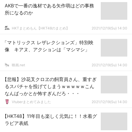
AKBで一番の逸材である矢作萌はどの事務
所になるのか
HKTまとめもん【HKT48のまとめ】
2021/12/19(Su) 14:30
「マトリックス レザレクションズ」特別映
像 キアヌ、アクションは「マシマシ」
映画.net
2021/12/19(Su) 14:30
【悲報】沙花叉クロヱの飼育員さん、重すぎ
るスパチャを投げてしまうｗｗｗｗｗこん
なんばっかとか怖すぎんだろ・・・
Vtuberまとめてみました
2021/12/19(Su) 14:30
【HKT48】11年目も楽しく元気に！！水着グ
ラビア表紙