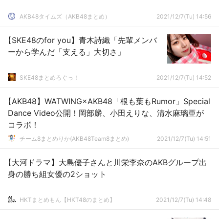
AKB48タイムズ（AKB48まとめ）
2021/12/7(Tu) 14:56
【SKE48のfor you】青木詩織「先輩メンバ
ーから学んだ「支える」大切さ」
SKE48まとめろぐっ！
2021/12/7(Tu) 14:52
【AKB48】WATWING×AKB48「根も葉もRumor」Special
Dance Video公開！岡部麟、小田えりな、清水麻璃亜が
コラボ！
チーム8まとめりか(AKB48Team8まとめ)
2021/12/7(Tu) 14:51
【大河ドラマ】大島優子さんと川栄李奈のAKBグループ出
身の勝ち組女優の2ショット
HKTまとめもん【HKT48のまとめ】
2021/12/7(Tu) 14:48