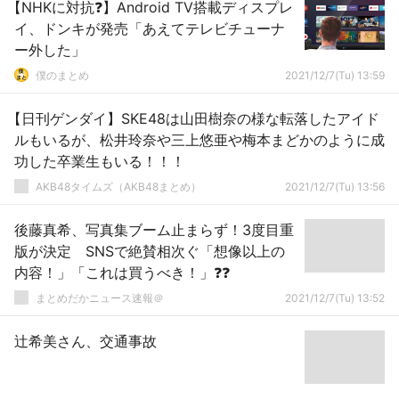
【NHKに対抗❓】Android TV搭載ディスプレ
イ、ドンキが発売「あえてテレビチューナ
ー外した」
僕のまとめ
2021/12/7(Tu) 13:59
【日刊ゲンダイ】SKE48は山田樹奈の様な転落したアイド
ルもいるが、松井玲奈や三上悠亜や梅本まどかのように成
功した卒業生もいる！！！
AKB48タイムズ（AKB48まとめ）
2021/12/7(Tu) 13:56
後藤真希、写真集ブーム止まらず！3度目重
版が決定 SNSで絶賛相次ぐ「想像以上の
内容！」「これは買うべき！」❓❓
まとめだかニュース速報＠
2021/12/7(Tu) 13:52
辻希美さん、交通事故