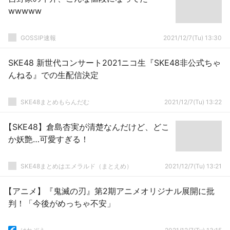
wwwww
GOSSIP速報
2021/12/7(Tu) 13:30
SKE48 新世代コンサート2021ニコ生『SKE48非公式ちゃ
んねる』での生配信決定
SKE48まとめもらんだむ
2021/12/7(Tu) 13:22
【SKE48】倉島杏実が清楚なんだけど、どこ
か妖艶…可愛すぎる！
SKE48まとめはエメラルド（まとえめ）
2021/12/7(Tu) 13:21
【アニメ】『鬼滅の刃』第2期アニメオリジナル展開に批
判！「今後がめっちゃ不安」