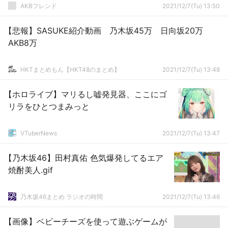
AKBフレンド
2021/12/7(Tu) 13:50
【悲報】SASUKE紹介動画 乃木坂45万 日向坂20万
AKB8万
HKTまとめもん【HKT48のまとめ】
2021/12/7(Tu) 13:48
【ホロライブ】マリるし嘘発見器、ここにゴ
リラをひとつまみっと
VTuberNews
2021/12/7(Tu) 13:47
【乃木坂46】田村真佑 色気爆発してるエア
焼酎美人.gif
乃木坂46まとめ ラジオの時間
2021/12/7(Tu) 13:46
【画像】ベビーチーズを使って遊ぶゲームが