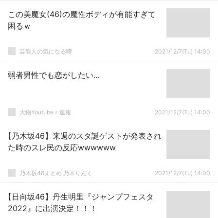
この美魔女(46)の魔性ボディが有能すぎて
困るｗ
芸能人の気になる噂
2021/12/7(Tu) 14:00
弱者男性でも恋がしたい…
大物Youtubeｒ速報
2021/12/7(Tu) 14:00
【乃木坂46】来週のスタ誕ゲストが発表され
た時のスレ民の反応wwwwww
乃木坂46まとめ 乃木りんく
2021/12/7(Tu) 14:00
【日向坂46】丹生明里『ジャンプフェスタ
2022』に出演決定！！！