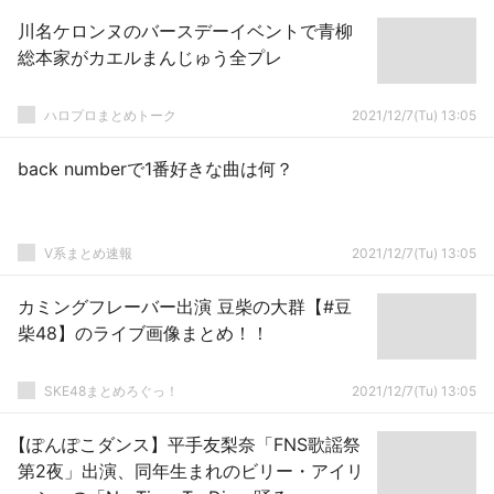
川名ケロンヌのバースデーイベントで青柳
総本家がカエルまんじゅう全プレ
ハロプロまとめトーク
2021/12/7(Tu) 13:05
back numberで1番好きな曲は何？
V系まとめ速報
2021/12/7(Tu) 13:05
カミングフレーバー出演 豆柴の大群【#豆
柴48】のライブ画像まとめ！！
SKE48まとめろぐっ！
2021/12/7(Tu) 13:05
【ぽんぽこダンス】平手友梨奈「FNS歌謡祭
第2夜」出演、同年生まれのビリー・アイリ