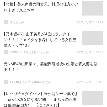
【悲報】美人声優の雨宮天、料理の仕方がア
レすぎて炎上ｗｗ
僕のまとめ
2021/12/7(Tu) 12:59
【乃木坂46】山下美月が4位にランクイ
ン！！！『メイクを参考にしている女性芸
能人トップ10』
NOGIVIOLA＠乃木坂46まとめ
2021/12/7(Tu) 12:57
元NMB48山田菜々、芸能界引退後の生活と収入源を語
る！！！
AKB48タイムズ（AKB48まとめ）
2021/12/7(Tu) 12:56
【レバガチャダイパン】未公開シーン集でま
ちゅかい幼女になる定期 「まちゅの悲鳴
は偏頭痛に効く」【にじさんじ】