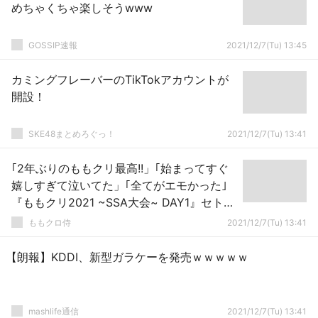
めちゃくちゃ楽しそうwww
GOSSIP速報
2021/12/7(Tu) 13:45
カミングフレーバーのTikTokアカウントが
開設！
SKE48まとめろぐっ！
2021/12/7(Tu) 13:41
｢2年ぶりのももクリ最高!!」｢始まってすぐ
嬉しすぎて泣いてた」｢全てがエモかった｣
『ももクリ2021 ~SSA大会~ DAY1』セト
リ･感想まとめ！
ももクロ侍
2021/12/7(Tu) 13:41
【朗報】KDDI、新型ガラケーを発売ｗｗｗｗｗ
mashlife通信
2021/12/7(Tu) 13:41