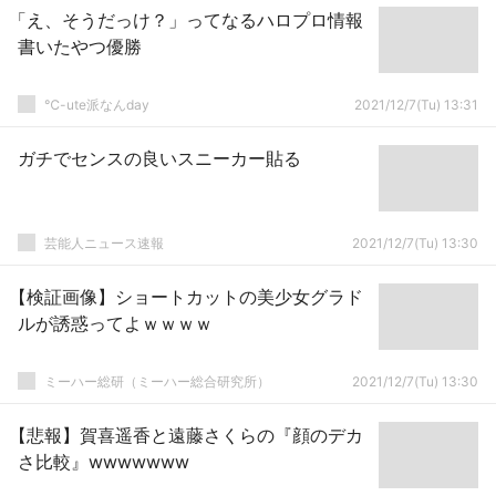
「え、そうだっけ？」ってなるハロプロ情報
書いたやつ優勝
℃-ute派なんday
2021/12/7(Tu) 13:31
ガチでセンスの良いスニーカー貼る
芸能人ニュース速報
2021/12/7(Tu) 13:30
【検証画像】ショートカットの美少女グラド
ルが誘惑ってよｗｗｗｗ
ミーハー総研（ミーハー総合研究所）
2021/12/7(Tu) 13:30
【悲報】賀喜遥香と遠藤さくらの『顔のデカ
さ比較』wwwwwww