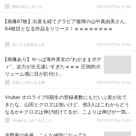
欅坂46まとめラボ
2021/12/7(Tu) 13:30
【画像67枚】出産を経てグラビア復帰の山中真由美さん、
64枚目となる作品をリリース！ｗｗｗｗｗｗｗｗ
気になる芸能まとめ
2021/12/7(Tu) 13:30
【画像あり】やっぱ海外美女の“わがままボデ
ィ”、迫力が次元違いすぎたｗｗｗ 圧倒的ボ
リューム感に目が釘付け…
芸能人の気になる噂
2021/12/7(Tu) 13:30
Vtuber ホロライブ6期生の登録者数にもだいぶ差が出て
きたな、山田とクロヱは強いけど、他3人はこれからどう
なるか←クロヱは伸び続けてるが、こよりは伸びが一気に
衰えたな
Vtuberまとめてみました
2021/12/7(Tu) 13:30
吉野家の牛丼、こんな値段になってた