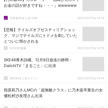
お金の話が好きですね・・・』wwwwww
乃木坂46まとめ 1/46
2021/12/7(Tu) 14:15
【悲報】テイルズオブゼスティリアショッ
ク、マジでテイルズにトドメを刺していた
とついに明かされる
GOSSIP速報
2021/12/7(Tu) 14:15
SKE48青木詩織、12月8日放送の静岡・
DaiichiTV「まるごと」に出演
SKE48まとめろぐっ！
2021/12/7(Tu) 14:14
指原莉乃さんMCの「超無敵クラス」に乃木坂卒業生の女
優松村沙友理さん出演