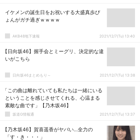
イケメンの誕生日をお祝いする大盛真歩ぴ
ょんがガチ過ぎｗｗｗｗ
AKB48地下速報
2021/12/7(Tu) 13:40
【日向坂46】握手会とミーグリ、決定的な違
いがこちら
日向坂46まとめもり～
2021/12/7(Tu) 13:38
「この曲は離れていても私たちは一緒にいる
ということを感じさせてくれる、心温まる
素敵な曲です」【乃木坂46】
坂道G情報通
2021/12/7(Tu) 13:37
【乃木坂46】賀喜遥香がヤバい…全力の
「す・き・・・」