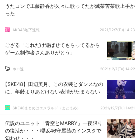
うたコンで工藤静香が久々に歌ってたが滅茶苦茶歌上手か
った
AKB48地下速報
2021/12/7(Tu) 14:23
ござる「これだけ遊ばせてもらってるから
ゲーム制作者さんありがとう」
ホロ速
2021/12/7(Tu) 14:22
【SKE48】田辺美月、この衣装とダンスなの
に、年齢よりあどけない表情がたまらない
SKE48まとめはエメラルド（まとえめ）
2021/12/7(Tu) 14:21
伝説のユニット「青空とMARRY」一夜限り
の復活か・・・櫻坂46守屋茜のインスタで
匂わせ・・・