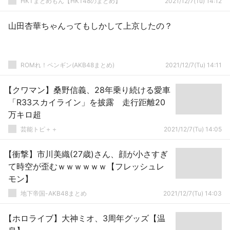
HKTまとめもん【HKT48のまとめ】
2021/12/7(Tu) 14:12
山田杏華ちゃんってもしかして上京したの？
ROMれ！ペンギン(AKB48まとめ)
2021/12/7(Tu) 14:11
【クワマン】桑野信義、28年乗り続ける愛車
「R33スカイライン」を披露 走行距離20
万キロ超
芸能トピ＋＋
2021/12/7(Tu) 14:05
【衝撃】市川美織(27歳)さん、顔が小さすぎ
て時空が歪むｗｗｗｗｗｗ【フレッシュレ
モン】
地下帝国-AKB48まとめ
2021/12/7(Tu) 14:03
【ホロライブ】大神ミオ、3周年グッズ【温