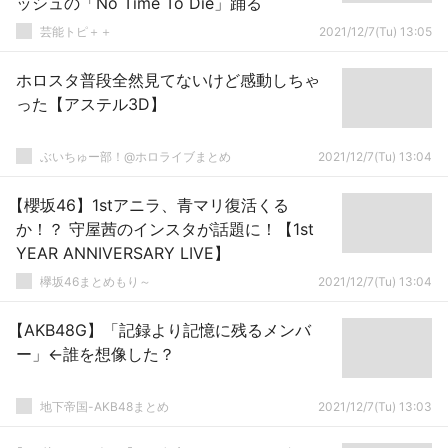
ッシュの「No Time To Die」踊る
芸能トピ＋＋
2021/12/7(Tu) 13:05
ホロスタ普段全然見てないけど感動しちゃ
った【アステル3D】
ぶいちゅー部！@ホロライブまとめ
2021/12/7(Tu) 13:04
【櫻坂46】1stアニラ、青マリ復活くる
か！？ 守屋茜のインスタが話題に！【1st
YEAR ANNIVERSARY LIVE】
欅坂46まとめもり～
2021/12/7(Tu) 13:04
【AKB48G】「記録より記憶に残るメンバ
ー」←誰を想像した？
地下帝国-AKB48まとめ
2021/12/7(Tu) 13:03