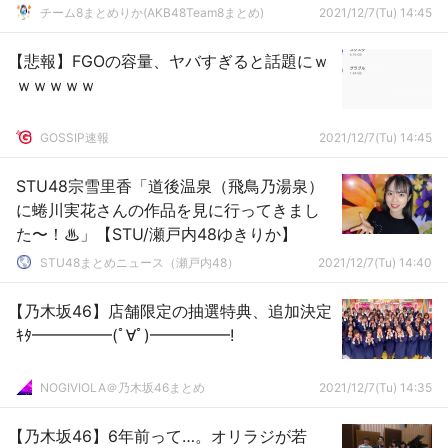
チーム8まとめりか(AKB48Team8まとめ)
2021/12/7(Tu) 14:45
【悲報】FGOの容量、ヤバすぎると話題にｗ
ｗｗｗｗｗ
GOSSIP速報
2021/12/7(Tu) 14:45
STU48宗雪里香「道後温泉（飛鳥乃湯泉）
に蜷川実花さんの作品を見に行ってきまし
た〜！♨︎」【STU/瀬戸内48ゆきりか】
STU48まとめニュース（瀬戸内48）
2021/12/7(Tu) 14:40
【乃木坂46】店舗限定の抽選特典、追加決定
ｷﾀ━━━━━(ﾟ∀ﾟ)━━━━━!
NOGIVIOLA＠乃木坂46まとめ
2021/12/7(Tu) 14:35
【乃木坂46】6年前って…。オリラジが若