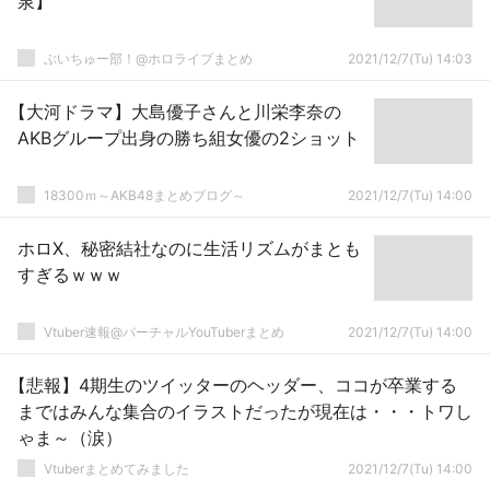
泉】
ぶいちゅー部！@ホロライブまとめ
2021/12/7(Tu) 14:03
【大河ドラマ】大島優子さんと川栄李奈の
AKBグループ出身の勝ち組女優の2ショット
18300ｍ～AKB48まとめブログ～
2021/12/7(Tu) 14:00
ホロX、秘密結社なのに生活リズムがまとも
すぎるｗｗｗ
Vtuber速報@バーチャルYouTuberまとめ
2021/12/7(Tu) 14:00
【悲報】4期生のツイッターのヘッダー、ココが卒業する
まではみんな集合のイラストだったが現在は・・・トワし
ゃま～（涙）
Vtuberまとめてみました
2021/12/7(Tu) 14:00