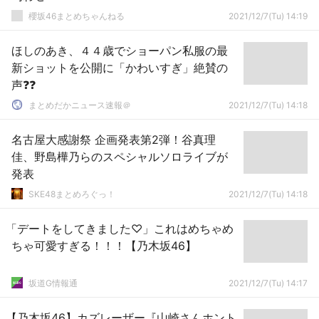
櫻坂46まとめちゃんねる
2021/12/7(Tu) 14:19
ほしのあき、４４歳でショーパン私服の最
新ショットを公開に「かわいすぎ」絶賛の
声❓❓
まとめだかニュース速報＠
2021/12/7(Tu) 14:18
名古屋大感謝祭 企画発表第2弾！谷真理
佳、野島樺乃らのスペシャルソロライブが
発表
SKE48まとめろぐっ！
2021/12/7(Tu) 14:18
「デートをしてきました♡」これはめちゃめ
ちゃ可愛すぎる！！！【乃木坂46】
坂道G情報通
2021/12/7(Tu) 14:17
【乃木坂46】カズレーザー『山崎さんホント