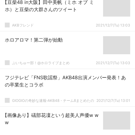
【豆柴48 in大阪】田中美帆（ミホ オブ ミ
ホ）と豆柴の大群さんのツイート
AKBフレンド
2021/12/7(Tu) 13:03
ホロアロマ！第二弾が始動
ぶいちゅー部！@ホロライブまとめ
2021/12/7(Tu) 13:03
フジテレビ「FNS歌謡祭」AKB48出演メンバー発表！あ
の卒業生とコラボ
GIOGIOの奇妙な速報‐AKB48・チーム8まとめたの
2021/12/7(Tu) 13:01
【画像あり】礒部花凜という超美人声優w w
w