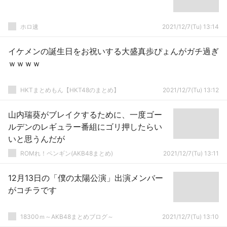
ホロ速
2021/12/7(Tu) 13:14
イケメンの誕生日をお祝いする大盛真歩ぴょんがガチ過ぎ
ｗｗｗｗ
HKTまとめもん【HKT48のまとめ】
2021/12/7(Tu) 13:12
山内瑞葵がブレイクするために、一度ゴー
ルデンのレギュラー番組にゴリ押したらい
いと思うんだが
ROMれ！ペンギン(AKB48まとめ)
2021/12/7(Tu) 13:11
12月13日の「僕の太陽公演」出演メンバー
がコチラです
18300ｍ～AKB48まとめブログ～
2021/12/7(Tu) 13:10