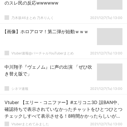
のスレ民の反応wwwwww
乃木坂46まとめ 乃木りんく
2021/12/7(Tu) 13:00
【画像】ホロアロマ！第二弾が始動ｗｗｗ
Vtuber速報@バーチャルYouTuberまとめ
2021/12/7(Tu) 13:00
中川翔子『ヴェノム』に声の出演 「ぜひ吹
き替え版で」
シネマ速報
2021/12/7(Tu) 13:00
Vtuber 【エリー・コニファー】#エリコニ3D 誤BAN中、
確認待ちで表示されていなかったチャットをひとつひとつ
チェックしすべて表示させる！8時間かかったらしいが、
エリーのファンへの愛が溢れるとてつもない行動だな…←
Vtuberまとめてみました
2021/12/7(Tu) 13:00