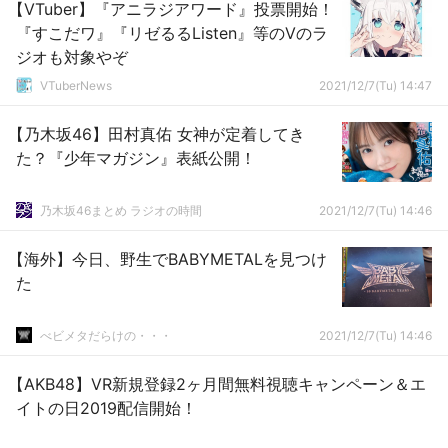
【VTuber】『アニラジアワード』投票開始！
『すこだワ』『リゼるるListen』等のVのラ
ジオも対象やぞ
VTuberNews
2021/12/7(Tu) 14:47
【乃木坂46】田村真佑 女神が定着してき
た？『少年マガジン』表紙公開！
乃木坂46まとめ ラジオの時間
2021/12/7(Tu) 14:46
【海外】今日、野生でBABYMETALを見つけ
た
べビメタだらけの・・・
2021/12/7(Tu) 14:46
【AKB48】VR新規登録2ヶ月間無料視聴キャンペーン＆エ
イトの日2019配信開始！