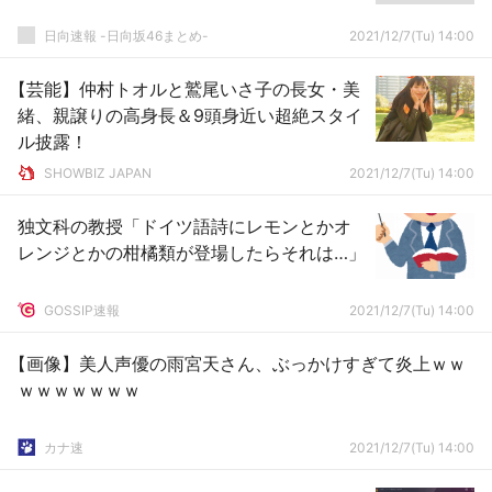
日向速報 -日向坂46まとめ-
2021/12/7(Tu) 14:00
【芸能】仲村トオルと鷲尾いさ子の長女・美
緒、親譲りの高身長＆9頭身近い超絶スタイ
ル披露！
SHOWBIZ JAPAN
2021/12/7(Tu) 14:00
独文科の教授「ドイツ語詩にレモンとかオ
レンジとかの柑橘類が登場したらそれは…」
GOSSIP速報
2021/12/7(Tu) 14:00
【画像】美人声優の雨宮天さん、ぶっかけすぎて炎上ｗｗ
ｗｗｗｗｗｗｗ
カナ速
2021/12/7(Tu) 14:00