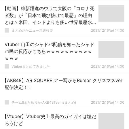
【動画】維新躍進のウラで大阪の「コロナ死
者数」が「日本で飛び抜けて最悪」の理由
とは？米国、インドよりも多い世界最悪水
準❓❗
まとめだかニュース速報＠
2021/12/1(We) 14:00
Vtuber 山田のシャドバ配信を知ったシャド
バ民の反応がこちらｗｗｗｗｗｗｗｗｗｗ
ｗｗｗ
Vtuberまとめてみました
2021/12/1(We) 14:00
【AKB48】AR SQUARE アー写からRumor クリスマスver
配信決定！！
チーム8まとめりか(AKB48Team8まとめ)
2021/12/1(We) 14:00
【Vtuber】Vtuber史上最高のガイガイは塩だ
ろうけど