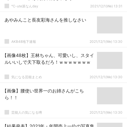
℃-ute派なんday
2021/12/1(We) 13:31
あやみんこと長友彩海さんを推しなさい
AKB48地下速報
2021/12/1(We) 13:30
【画像48枚】王林ちゃん、可愛いし、スタイ
ルいいしで天下取るだろ！ｗｗｗｗｗｗｗ
気になる芸能まとめ
2021/12/1(We) 13:30
【画像】腰使い世界一のお姉さんがこち
ら！！
芸能人の気になる噂
2021/12/1(We) 13:30
【結果発表】2021年・年間売上一位の写真集