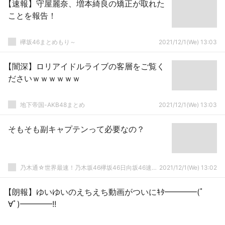
【速報】守屋麗奈、増本綺良の矯正が取れた
ことを報告！
欅坂46まとめもり～
2021/12/1(We) 13:03
【闇深】ロリアイドルライブの客層をご覧く
ださいｗｗｗｗｗｗ
地下帝国-AKB48まとめ
2021/12/1(We) 13:03
そもそも副キャプテンって必要なの？
乃木通☆世界最速！乃木坂46欅坂46日向坂46速報まとめ
2021/12/1(We) 13:02
【朗報】ゆいゆいのえちえち動画がついにｷﾀ━━━━(ﾟ
∀ﾟ)━━━━!!