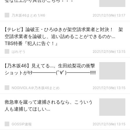
璧な仕上がり具合がこちら！！！
乃木坂46まとめ 1/46
2021/12/1(We) 13:17
【テレビ】論破王・ひろゆきが架空請求業者と対決！ 架
空請求業者を論破し、追い詰めることができるのか…
TBS特番『犯人に告ぐ！』
はれぞう
2021/12/1(We) 13:15
【乃木坂46】見えてる...。生田絵梨花の衝撃
ショットがｷﾀ━━━━━(ﾟ∀ﾟ)━━━━━!!!!!
NOGIVIOLA＠乃木坂46まとめ
2021/12/1(We) 13:15
救急車を蹴って逮捕されるなら、こういう
人も逮捕してほしい…
GOSSIP速報
2021/12/1(We) 13:15