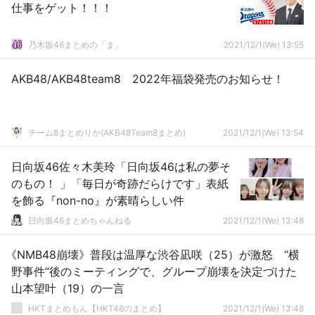
仕事をゲット！！！
乃木坂46まとめの「ま」
2021/12/1(We) 13:55
AKB48/AKB48team8 2022年福袋発売のお知らせ！
チーム8まとめりか(AKB48Team8まとめ)
2021/12/1(We) 13:54
日向坂46佐々木美玲「日向坂46は私の夢そ
のもの！ 」「毎日が奇跡だらけです」表紙
を飾る『non-no』が素晴らしい件
日向坂46まとめちゃんねる
2021/12/1(We) 13:48
《NMB48崩壊》普段は温厚な渋谷凪咲（25）が激怒 “横
野事件”後のミーティングで、グループ崩壊を決定づけた
山本望叶（19）の一言
HKTまとめもん【HKT48のまとめ】
2021/12/1(We) 13:48