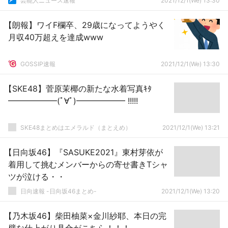
芸能人ニュース速報
2021/12/1(We) 13:30
【朗報】ワイF欄卒、29歳になってようやく
月収40万超えを達成www
GOSSIP速報
2021/12/1(We) 13:30
【SKE48】菅原茉椰の新たな水着写真ｷﾀ
━━━━━━(ﾟ∀ﾟ)━━━━━━ !!!!!
SKE48まとめはエメラルド（まとえめ）
2021/12/1(We) 13:21
【日向坂46】『SASUKE2021』東村芽依が
着用して挑むメンバーからの寄せ書きTシャ
ツが泣ける・・
日向速報 -日向坂46まとめ-
2021/12/1(We) 13:20
【乃木坂46】柴田柚菜×金川紗耶、本日の完