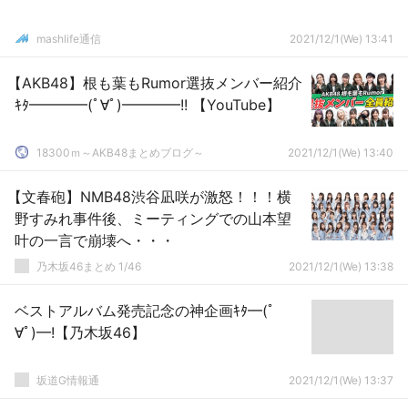
mashlife通信
2021/12/1(We) 13:41
【AKB48】根も葉もRumor選抜メンバー紹介
ｷﾀ━━━━(ﾟ∀ﾟ)━━━━!! 【YouTube】
18300ｍ～AKB48まとめブログ～
2021/12/1(We) 13:40
【文春砲】NMB48渋谷凪咲が激怒！！！横
野すみれ事件後、ミーティングでの山本望
叶の一言で崩壊へ・・・
乃木坂46まとめ 1/46
2021/12/1(We) 13:38
ベストアルバム発売記念の神企画ｷﾀ━(ﾟ
∀ﾟ)━!【乃木坂46】
坂道G情報通
2021/12/1(We) 13:37