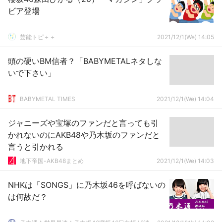
ビア登場
芸能トピ＋＋
2021/12/1(We) 14:05
頭の硬いBM信者？「BABYMETALネタしな
いで下さい」
BABYMETAL TIMES
2021/12/1(We) 14:04
ジャニーズや宝塚のファンだと言っても引
かれないのにAKB48や乃木坂のファンだと
言うと引かれる
地下帝国-AKB48まとめ
2021/12/1(We) 14:03
NHKは「SONGS」に乃木坂46を呼ばないの
は何故だ？