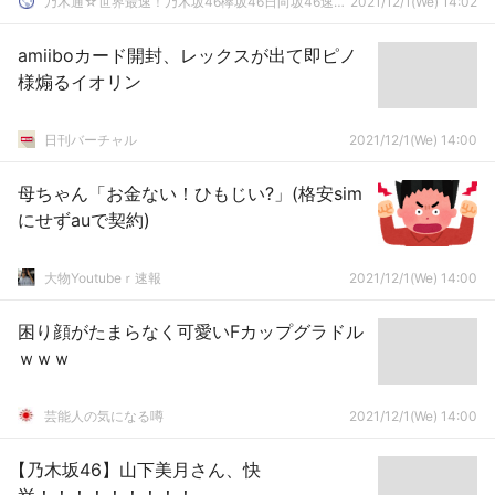
乃木通☆世界最速！乃木坂46欅坂46日向坂46速報まとめ
2021/12/1(We) 14:02
amiiboカード開封、レックスが出て即ピノ
様煽るイオリン
日刊バーチャル
2021/12/1(We) 14:00
母ちゃん「お金ない！ひもじい?」(格安sim
にせずauで契約)
大物Youtubeｒ速報
2021/12/1(We) 14:00
困り顔がたまらなく可愛いFカップグラドル
ｗｗｗ
芸能人の気になる噂
2021/12/1(We) 14:00
【乃木坂46】山下美月さん、快