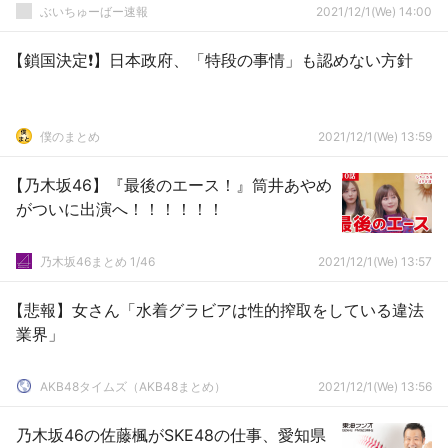
ぶいちゅーばー速報
2021/12/1(We) 14:00
【鎖国決定❗】日本政府、「特段の事情」も認めない方針
僕のまとめ
2021/12/1(We) 13:59
【乃木坂46】『最後のエース！』筒井あやめ
がついに出演へ！！！！！！
乃木坂46まとめ 1/46
2021/12/1(We) 13:57
【悲報】女さん「水着グラビアは性的搾取をしている違法
業界」
AKB48タイムズ（AKB48まとめ）
2021/12/1(We) 13:56
乃木坂46の佐藤楓がSKE48の仕事、愛知県