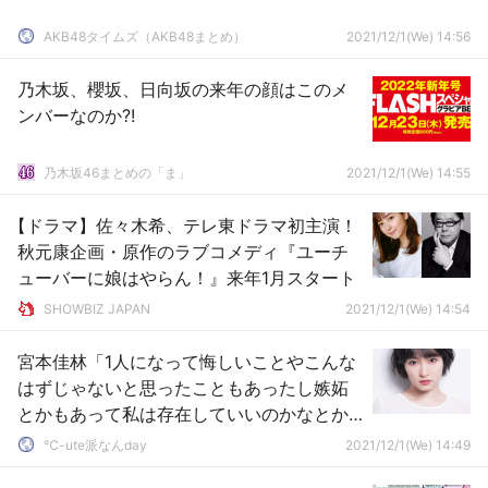
AKB48タイムズ（AKB48まとめ）
2021/12/1(We) 14:56
乃木坂、櫻坂、日向坂の来年の顔はこのメ
ンバーなのか?!
乃木坂46まとめの「ま」
2021/12/1(We) 14:55
【ドラマ】佐々木希、テレ東ドラマ初主演！
秋元康企画・原作のラブコメディ『ユーチ
ューバーに娘はやらん！』来年1月スタート
SHOWBIZ JAPAN
2021/12/1(We) 14:54
宮本佳林「1人になって悔しいことやこんな
はずじゃないと思ったこともあったし嫉妬
とかもあって私は存在していいのかなとか
考えたり」
℃-ute派なんday
2021/12/1(We) 14:49