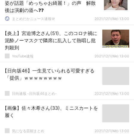
姿が話題「めっちゃお綺麗！」の声 解散
後は演劇の道へ❓❓
まとめだかニュース速報＠
2021/12/1(We) 13:00
【炎上】宮迫博之さん(51)、このコロナ禍に
泥酔ノーマスクで隣席に乱入して熱唱し批
判殺到
YouTube速報
2021/12/1(We) 13:00
【日向坂46】一生見ていられる可愛すぎる
「提供」ｗｗｗｗｗｗｗｗ
日向速報 -日向坂46まとめ-
2021/12/1(We) 13:00
【画像】佐々木希さん(33)、ミニスカートを
履く
気になる芸能まとめ
2021/12/1(We) 13:00