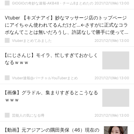
GIOGIOの奇妙な速報‐AKB48・チーム8まとめたの
2021/12/1(We) 13:00
Vtuber 【キズナアイ】妙なマッサージ店のトップページ
にアイちゃん使われてるんだけど…←さすがに正式なコラ
ボなんてことは無いだろうし、許諾なしで勝手に使ってん
だろうな
Vtuberまとめてみました
2021/12/1(We) 13:00
【にじさんじ】モイラ、忙しすぎておかしく
なるｗｗｗ
Vtuber速報@バーチャルYouTuberまとめ
2021/12/1(We) 13:00
【画像】グラドル、集まりすぎるとこうなる
ｗｗｗ
芸能人の気になる噂
2021/12/1(We) 13:00
【動画】元アジアンの隅田美保（46）現在の