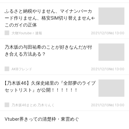
ふるさと納税やりません、マイナンバーカ
ード作りません、格安SIM切り替えません←
このガイの正体
大物Youtubeｒ速報
2021/12/1(We) 13:00
乃木坂の与田祐希のことが好きなんだが付
き合える方法ある？
AKBフレンド
2021/12/1(We) 13:00
【乃木坂46】久保史緒里の『全部夢のライブ
セットリスト』が公開！！！！！！
乃木坂46まとめ 乃木りんく
2021/12/1(We) 13:00
Vtuber界きっての清楚枠・東雲めぐ