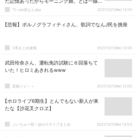
た記憶あったからモーニング娘。とは一線
引いてた」
℃-ute派なんday
2021/12/1(We) 13:10
【悲報】ポルノグラフィティさん、歌詞でなんJ民を挑発
V系まとめ速報
2021/12/1(We) 13:05
武田玲奈さん、運転免許試験に６回落ちて
いた！ヒロミあきれるwww
芸能トピ＋＋
2021/12/1(We) 13:05
【ホロライブ6期生】とんでもない新人が来
たな【沙花叉クロヱ】
ぶいちゅー部！@ホロライブまとめ
2021/12/1(We) 13:03