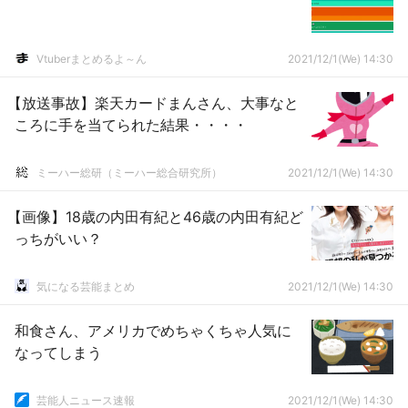
Vtuberまとめるよ～ん
2021/12/1(We) 14:30
【放送事故】楽天カードまんさん、大事なと
ころに手を当てられた結果・・・・
ミーハー総研（ミーハー総合研究所）
2021/12/1(We) 14:30
【画像】18歳の内田有紀と46歳の内田有紀ど
っちがいい？
気になる芸能まとめ
2021/12/1(We) 14:30
和食さん、アメリカでめちゃくちゃ人気に
なってしまう
芸能人ニュース速報
2021/12/1(We) 14:30