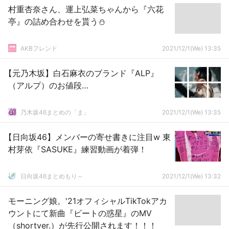
村重杏奈さん、運上弘菜ちゃんから『六花
亭』の詰め合わせを貰う⛄
AKBフレンド
2021/12/1(We) 13:35
【元乃木坂】白石麻衣のブランド『ALP』
（アルプ）のお値段…
乃木坂46まとめの「ま」
2021/12/1(We) 13:35
【日向坂46】メンバーの寄せ書きに注目w 東
村芽依『SASUKE』練習動画が着弾！
日向坂46まとめもり～
2021/12/1(We) 13:32
モーニング娘。'21オフィシャルTikTokアカ
ウントにて新曲『ビートの惑星』のMV
（shortver.）が先行公開されます！！！