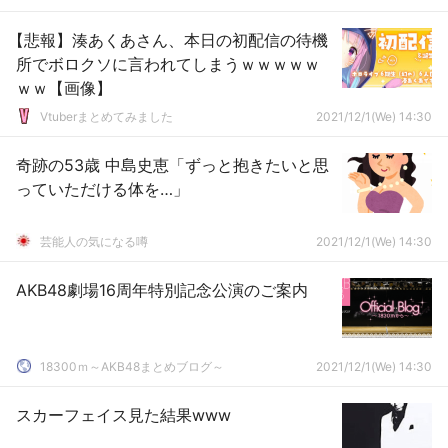
【悲報】湊あくあさん、本日の初配信の待機
所でボロクソに言われてしまうｗｗｗｗｗ
ｗｗ【画像】
Vtuberまとめてみました
2021/12/1(We) 14:30
奇跡の53歳 中島史恵「ずっと抱きたいと思
っていただける体を…」
芸能人の気になる噂
2021/12/1(We) 14:30
AKB48劇場16周年特別記念公演のご案内
18300ｍ～AKB48まとめブログ～
2021/12/1(We) 14:30
スカーフェイス見た結果www