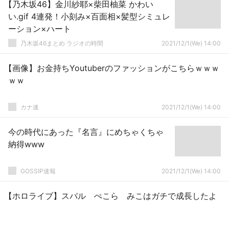
【乃木坂46】金川紗耶×柴田柚菜 かわい
い.gif 4連発！小刻み×百面相×髪型シミュレ
ーション×ハート
乃木坂46まとめ ラジオの時間
2021/12/1(We) 14:00
【画像】お金持ちYoutuberのファッションがこちらｗｗｗ
ｗｗ
カナ速
2021/12/1(We) 14:00
今の時代にあった『名言』にめちゃくちゃ
納得www
GOSSIP速報
2021/12/1(We) 14:00
【ホロライブ】スバル ぺこら みこはガチで成長したよ