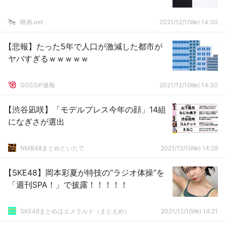
映画.net
2021/12/1(We) 14:30
【悲報】たった5年で人口が激減した都市が
ヤバすぎるｗｗｗｗｗ
GOSSIP速報
2021/12/1(We) 14:30
【渋谷凪咲】「モデルプレス今年の顔」14組
になぎさが選出
NMB48まとめといたで
2021/12/1(We) 14:28
【SKE48】岡本彩夏が特技の“ラジオ体操”を
「週刊SPA！」で披露！！！！！
SKE48まとめはエメラルド（まとえめ）
2021/12/1(We) 14:21