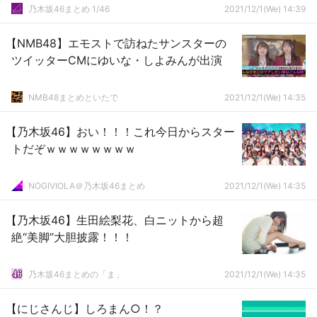
る！！！！！！【乃木坂46】
乃木坂46まとめ 1/46
2021/12/1(We) 14:39
【NMB48】エモストで訪ねたサンスターの
ツイッターCMにゆいな・しよみんが出演
NMB48まとめといたで
2021/12/1(We) 14:35
【乃木坂46】おい！！！これ今日からスター
トだぞｗｗｗｗｗｗｗｗ
NOGIVIOLA＠乃木坂46まとめ
2021/12/1(We) 14:35
【乃木坂46】生田絵梨花、白ニットから超
絶“美脚”大胆披露！！！
乃木坂46まとめの「ま」
2021/12/1(We) 14:35
【にじさんじ】しろまん○！？