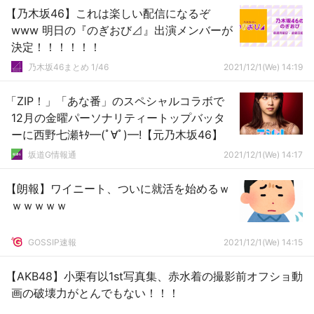
【乃木坂46】これは楽しい配信になるぞ
www 明日の『のぎおび⊿』出演メンバーが
決定！！！！！！
乃木坂46まとめ 1/46
2021/12/1(We) 14:19
「ZIP！」「あな番」のスペシャルコラボで
12月の金曜パーソナリティートップバッタ
ーに西野七瀬ｷﾀ━(ﾟ∀ﾟ)━!【元乃木坂46】
坂道G情報通
2021/12/1(We) 14:17
【朗報】ワイニート、ついに就活を始めるｗ
ｗｗｗｗｗ
GOSSIP速報
2021/12/1(We) 14:15
【AKB48】小栗有以1st写真集、赤水着の撮影前オフショ動
画の破壊力がとんでもない！！！