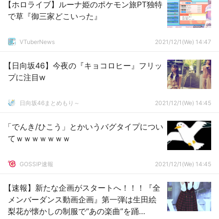
【ホロライブ】ルーナ姫のポケモン旅PT独特
で草『御三家どこいった』
VTuberNews
2021/12/1(We) 14:47
【日向坂46】今夜の『キョコロヒー』フリッ
プに注目w
日向坂46まとめもり～
2021/12/1(We) 14:45
「でんき/ひこう」とかいうバグタイプについ
てｗｗｗｗｗｗｗ
GOSSIP速報
2021/12/1(We) 14:45
【速報】新たな企画がスタートへ！！！『全
メンバーダンス動画企画』第一弾は生田絵
梨花が懐かしの制服で“あの楽曲”を踊