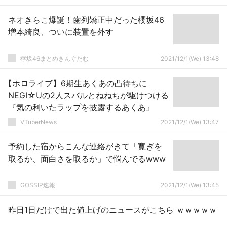
ネオきらこ爆誕！歯列矯正中だった櫻坂46
増本綺良、ついに装置を外す
欅坂46まとめきんぐだむ
2021/12/1(We) 13:48
【ホロライブ】6期生あくあの凸待ちに
NEGI☆Uの2人スバルとねねちが駆けつける
『気の利いたラップを披露するあくあ』
VTuberNews
2021/12/1(We) 13:47
予約した宿からこんな連絡がきて「寛ぎを
取るか、面白さを取るか」で悩んでるwww
GOSSIP速報
2021/12/1(We) 13:45
昨日1日だけで出た値上げのニュースがこちら ｗｗｗｗｗ