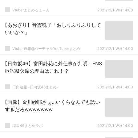
Vtuberまとめるよ～ん
2021/12/1(We) 14:00
【あおぎり】音霊魂子「おしりふりふりして
いいか？」
Vtuber速報@バーチャルYouTuberまとめ
2021/12/1(We) 14:00
【日向坂46】富田鈴花に外仕事が判明！FNS
歌謡祭欠席の理由はこれ！？
日向速報 -日向坂46まとめ-
2021/12/1(We) 14:00
【画像】金川紗耶さぁ…いくらなんでも誘い
すぎだろwwwwwww
欅坂46まとめラボ
2021/12/1(We) 14:00