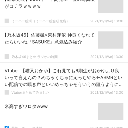
がコチラｗｗｗｗ
ミーハー総研（ミーハー総合研究所）
2021/12/1(We) 13:30
【乃木坂46】佐藤楓×東村芽依 仲良くなれて
たらいいね『SASUKE』意気込み紹介
乃木坂46まとめ ラジオの時間
2021/12/1(We) 13:30
Vtuber 【猫又おかゆ】これ見ても6期生がおかゆより良
いって言えんの？めちゃくちゃにえっちやろ←ASMRとい
い配信での喘ぎ声といいめっちゃそういうの狙うようにな
ったよな
Vtuberまとめてみました
2021/12/1(We) 13:30
米高すぎワロタwww