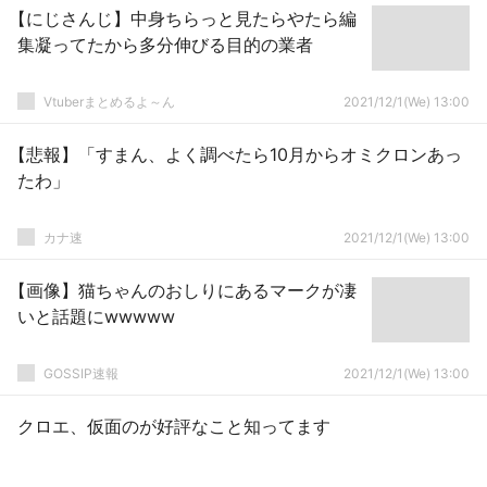
【にじさんじ】中身ちらっと見たらやたら編
集凝ってたから多分伸びる目的の業者
Vtuberまとめるよ～ん
2021/12/1(We) 13:00
【悲報】「すまん、よく調べたら10月からオミクロンあっ
たわ」
カナ速
2021/12/1(We) 13:00
【画像】猫ちゃんのおしりにあるマークが凄
いと話題にwwwww
GOSSIP速報
2021/12/1(We) 13:00
クロエ、仮面のが好評なこと知ってます