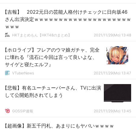
【吉報】 2022元日の芸能人格付けチェックに日向坂46
さん出演決定ｗｗｗｗｗｗｗｗｗｗｗｗｗｗｗｗｗｗｗｗ
ｗｗｗ
HKTまとめもん【HKT48のまとめ】
2021/11/29(Mo) 13:48
【ホロライブ】フレアのウマ娘ガチャ、完全
に壊れる『流石に今回は言って良いよな、
サイゲと寝たエルフ』
VTuberNews
2021/11/29(Mo) 13:47
【悲報】有名ユーチューバーさん、TVに出演
して公開処刑されてしまう
GOSSIP速報
2021/11/29(Mo) 13:45
【超画像】新五千円札、あまりにもヤバいｗｗｗｗ