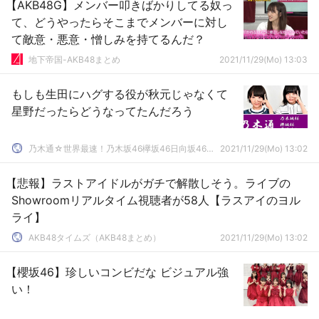
【AKB48G】メンバー叩きばかりしてる奴っ
て、どうやったらそこまでメンバーに対し
て敵意・悪意・憎しみを持てるんだ？
地下帝国-AKB48まとめ
2021/11/29(Mo) 13:03
もしも生田にハグする役が秋元じゃなくて
星野だったらどうなってたんだろう
乃木通☆世界最速！乃木坂46欅坂46日向坂46速報まとめ
2021/11/29(Mo) 13:02
【悲報】ラストアイドルがガチで解散しそう。ライブの
Showroomリアルタイム視聴者が58人【ラスアイのヨル
ライ】
AKB48タイムズ（AKB48まとめ）
2021/11/29(Mo) 13:02
【櫻坂46】珍しいコンビだな ビジュアル強
い！