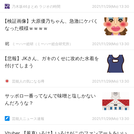
乃木坂46まとめ ラジオの時間
2021/11/29(Mo) 13:30
【検証画像】大原優乃ちゃん、急激にケバく
なった模様ｗｗｗｗ
ミーハー総研（ミーハー総合研究所）
2021/11/29(Mo) 13:30
【悲報】JKさん、ガキのくせに攻めた水着を
付けてしまう
芸能人の気になる噂
2021/11/29(Mo) 13:30
サッポロ一番ってなんで味噌と塩しかない
んだろうな？
芸能人ニュース速報
2021/11/29(Mo) 13:30
Vtuber 【風真いろは】いろはがこのファンアートをいい