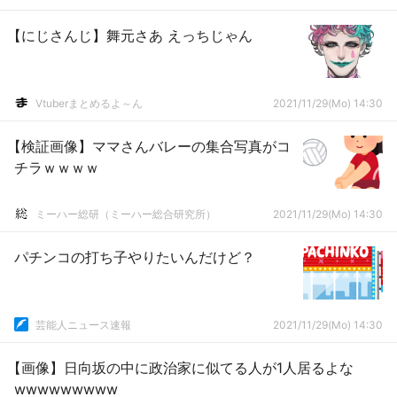
【にじさんじ】舞元さあ えっちじゃん
Vtuberまとめるよ～ん
2021/11/29(Mo) 14:30
【検証画像】ママさんバレーの集合写真がコ
チラｗｗｗｗ
ミーハー総研（ミーハー総合研究所）
2021/11/29(Mo) 14:30
パチンコの打ち子やりたいんだけど？
芸能人ニュース速報
2021/11/29(Mo) 14:30
【画像】日向坂の中に政治家に似てる人が1人居るよな
wwwwwwwww