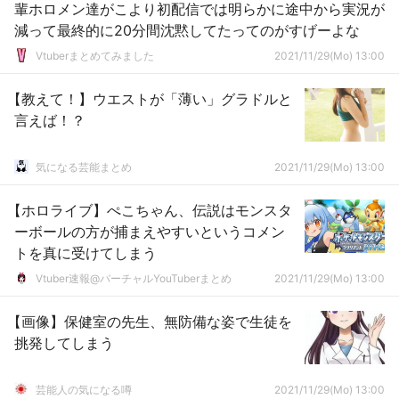
輩ホロメン達がこより初配信では明らかに途中から実況が
減って最終的に20分間沈黙してたってのがすげーよな
Vtuberまとめてみました
2021/11/29(Mo) 13:00
【教えて！】ウエストが「薄い」グラドルと
言えば！？
気になる芸能まとめ
2021/11/29(Mo) 13:00
【ホロライブ】ぺこちゃん、伝説はモンスタ
ーボールの方が捕まえやすいというコメン
トを真に受けてしまう
Vtuber速報@バーチャルYouTuberまとめ
2021/11/29(Mo) 13:00
【画像】保健室の先生、無防備な姿で生徒を
挑発してしまう
芸能人の気になる噂
2021/11/29(Mo) 13:00