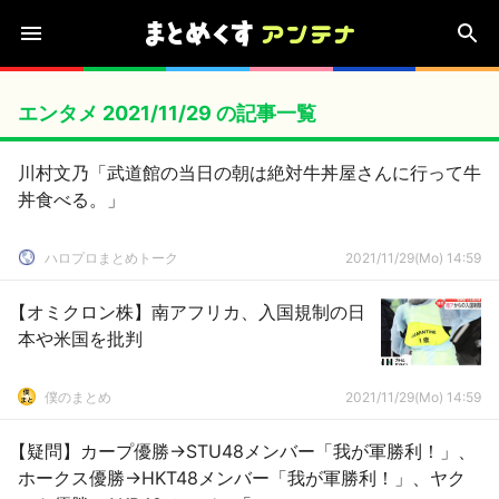
エンタメ 2021/11/29 の記事一覧
川村文乃「武道館の当日の朝は絶対牛丼屋さんに行って牛
丼食べる。」
ハロプロまとめトーク
2021/11/29(Mo) 14:59
【オミクロン株】南アフリカ、入国規制の日
本や米国を批判
僕のまとめ
2021/11/29(Mo) 14:59
【疑問】カープ優勝→STU48メンバー「我が軍勝利！」、
ホークス優勝→HKT48メンバー「我が軍勝利！」、ヤク