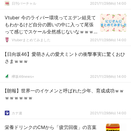
日刊バーチャル
2021/11/29(Mo) 14:00
Vtuber 今のライバー環境ってエデン組見て
もわかるけど自分の囲いの中に入って尾張
って感じでスケール全然感じないなｗｗｗ
ｗｗｗｗ
Vtuberまとめてみました
2021/11/29(Mo) 14:00
【日向坂46】愛萌さんの愛犬ミントの衝撃事実に驚くおひ
さまｗｗｗ
欅坂46news+
2021/11/29(Mo) 14:00
【朗報】世界一のイケメンと呼ばれた少年、育成成功ｗｗ
ｗｗｗｗｗｗ
カナ速
2021/11/29(Mo) 14:00
栄養ドリンクのCMから「疲労回復」の言葉