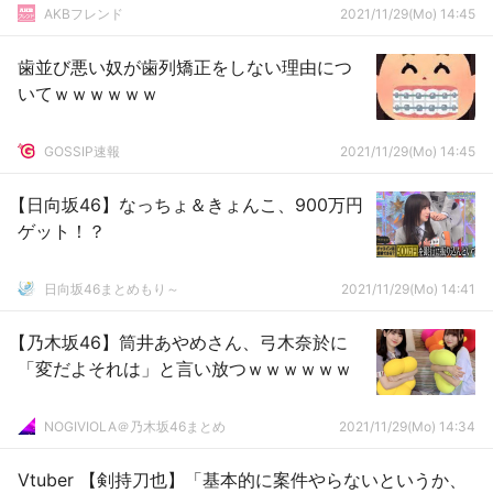
AKBフレンド
2021/11/29(Mo) 14:45
歯並び悪い奴が歯列矯正をしない理由につ
いてｗｗｗｗｗｗ
GOSSIP速報
2021/11/29(Mo) 14:45
【日向坂46】なっちょ＆きょんこ、900万円
ゲット！？
日向坂46まとめもり～
2021/11/29(Mo) 14:41
【乃木坂46】筒井あやめさん、弓木奈於に
「変だよそれは」と言い放つｗｗｗｗｗｗ
NOGIVIOLA＠乃木坂46まとめ
2021/11/29(Mo) 14:34
Vtuber 【剣持刀也】「基本的に案件やらないというか、