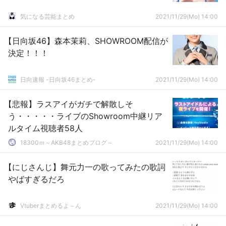
気になる芸能まとめ
2021/11/29(Mo) 14:00
【日向坂46】森本茉莉、SHOWROOM配信が
決定！！！
日向速報 -日向坂46まとめ-
2021/11/29(Mo) 14:00
【悲報】ラスアイがガチで解散しそ
う・・・・・ライブのShowroom中継リア
ルタイム視聴者58人
18300ｍ～AKB48まとめブログ～
2021/11/29(Mo) 14:00
【にじさんじ】舞元力一の歌ってみたの歌詞
やばすぎるだろ
Vtuberまとめるよ～ん
2021/11/29(Mo) 14:00