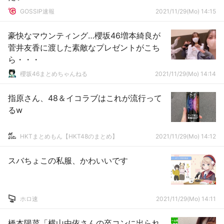
GOSSIP速報
2021/11/29(Mo) 14:15
豪快なマウンティング…櫻坂46増本綺良が
菅井友香に渡した素敵なプレゼントがこち
ら・・・
櫻坂46まとめちゃんねる
2021/11/29(Mo) 14:14
指原さん、48＆イコラブはこれが流行って
るw
HKTまとめもん【HKT48のまとめ】
2021/11/29(Mo) 14:12
スバちょこの私服、かわいいです
ホロ速
2021/11/29(Mo) 14:11
橋本陽菜「横山由依さんの卒コンに出られ