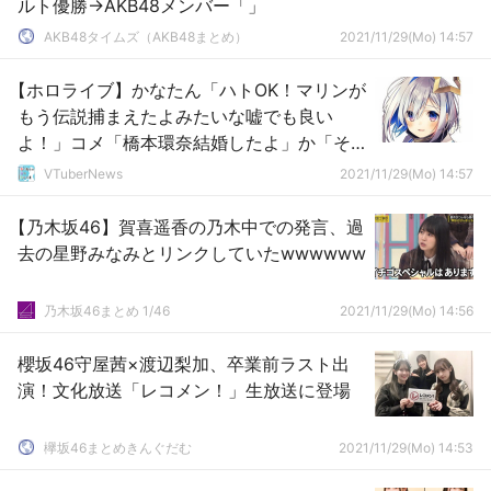
ルト優勝→AKB48メンバー「」
AKB48タイムズ（AKB48まとめ）
2021/11/29(Mo) 14:57
【ホロライブ】かなたん「ハトOK！マリンが
もう伝説捕まえたよみたいな嘘でも良い
よ！」コメ「橋本環奈結婚したよ」か「そ
ういうハトじゃねえ！！」
VTuberNews
2021/11/29(Mo) 14:57
【乃木坂46】賀喜遥香の乃木中での発言、過
去の星野みなみとリンクしていたwwwwww
乃木坂46まとめ 1/46
2021/11/29(Mo) 14:56
櫻坂46守屋茜×渡辺梨加、卒業前ラスト出
演！文化放送「レコメン！」生放送に登場
欅坂46まとめきんぐだむ
2021/11/29(Mo) 14:53