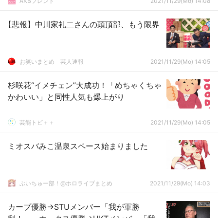
AKBフレンド
2021/11/29(Mo) 14:08
【悲報】中川家礼二さんの頭頂部、もう限界
お笑いまとめ 芸人速報
2021/11/29(Mo) 14:05
杉咲花“イメチェン”大成功！「めちゃくちゃ
かわいい」と同性人気も爆上がり
芸能トピ＋＋
2021/11/29(Mo) 14:05
ミオスバみこ温泉スペース始まりました
ぶいちゅー部！@ホロライブまとめ
2021/11/29(Mo) 14:03
カープ優勝→STUメンバー「我が軍勝