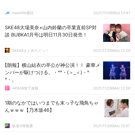
mashlife通信
2021/11/29(Mo) 13:41
SKE48大場美奈×山内鈴蘭の卒業直前SP対
談 BUBKA1月号は明日11月30日発売！
SKE48まとめろぐっ！
2021/11/29(Mo) 13:39
【朗報】横山結衣の卒公が神公演！！ 豪華メ
ンバーが駆けつける。・°°・(＞_＜)・°
°・。
AKB48地下速報
2021/11/29(Mo) 13:38
1期のなかではいつまでも末っ子な飛鳥ちゃ
んｗｗｗ【乃木坂46】
坂道G情報通
2021/11/29(Mo) 13:37