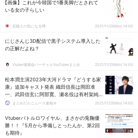
【画像】これが今韓国で1番美脚だとされて
いる女の子らしい
芸能人の気になる噂
2021/11/29(Mo) 14:00
にじさんじ3D配信で黒子システム導入した
の正解だよね？
Vtuber速報@バーチャルYouTuberまとめ
2021/11/29(Mo) 14:00
松本潤主演2023年大河ドラマ『どうする家
康』追加キャスト発表 織田信長は岡田准
一、武田信玄に阿部寛、瀬名役は有村架純
❓❓
まとめだかニュース速報＠
2021/11/29(Mo) 14:00
Vtuberバトルロワイヤル、まさかの兎鞠優
勝！！『5月から準備しとったんか、第2回
も期待』