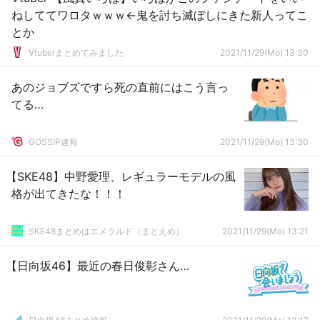
ねしててワロタｗｗｗ←鬼を討ち滅ぼしにきた新人ってこ
とか
Vtuberまとめてみました
2021/11/29(Mo) 13:30
あのジョブズですら死の直前にはこう言っ
てる…
GOSSIP速報
2021/11/29(Mo) 13:30
【SKE48】中野愛理、レギュラーモデルの風
格が出てきたな！！！
SKE48まとめはエメラルド（まとえめ）
2021/11/29(Mo) 13:21
【日向坂46】最近の春日俊彰さん…