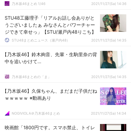
乃木坂46まとめ 1/46
2021/11/27(Sa) 14:36
STU48工藤理子「リアルお話し会ありがと
うございましたぁ みなさんとパワーチャー
ジできて幸せっ」【STU/瀬戸内48りこち】
STU48まとめニュース（瀬戸内48）
2021/11/27(Sa) 14:35
【乃木坂46】鈴木絢音、先輩・生駒里奈の背
中を追いかけて…
乃木坂46まとめの「ま」
2021/11/27(Sa) 14:35
【乃木坂46】久保ちゃん、まだまだ子供だね
ｗｗｗｗｗ ※動画あり
NOGIVIOLA＠乃木坂46まとめ
2021/11/27(Sa) 14:34
映画館「1800円です。スマホ禁止、トイレ