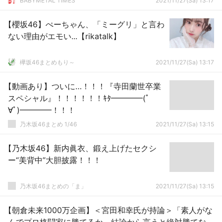
BABYMETAL TIMES
2021/11/27(Sa) 13:17
【櫻坂46】ぺーちゃん、「ミーグリ」と言わ
ない理由がエモい...【rikatalk】
欅坂46まとめもり～
2021/11/27(Sa) 13:17
【動画あり】ついに…！！！『寺田蘭世卒業
スペシャル』！！！！！！ｷﾀ━━━━(ﾟ
∀ﾟ)━━━━！！！
乃木坂46まとめ 1/46
2021/11/27(Sa) 13:15
【乃木坂46】新内眞衣、鍛え上げたセクシ
ー“美背中”大胆披露！！！
乃木坂46まとめの「ま」
2021/11/27(Sa) 13:15
【朝倉未来1000万企画】＜宮田和幸氏が持論＞「素人がな