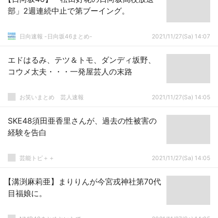
部」2週連続中止で第ブーイング。
日向速報 -日向坂46まとめ-
2021/11/27(Sa) 14:07
エドはるみ、テツ＆トモ、ダンディ坂野、
コウメ太夫・・・一発屋芸人の末路
お笑いまとめ 芸人速報
2021/11/27(Sa) 14:05
SKE48須田亜香里さんが、過去の性被害の
経験を告白
芸能トピ＋＋
2021/11/27(Sa) 14:05
【溝渕麻莉亜】まりりんが今宮戎神社第70代
目福娘に。