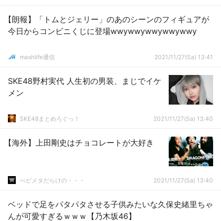
【朗報】「トムとジェリー」のあのシーンのフィギュアが
今日からコンビニくじに登場wwywwywwywwywwy
mashlife通信
2021/11/27(Sa) 13:41
SKE48野村実代 人生初の男装、まじでイケ
メン
SKE48まとめろぐっ！
2021/11/27(Sa) 13:40
【海外】上田剛史はチョコレートが大好き
べビメタだらけの・・・
2021/11/27(Sa) 13:40
ベッドで足をパタパタさせる子供みたいな久保史緒里ちゃ
んが可愛すぎるｗｗｗ【乃木坂46】