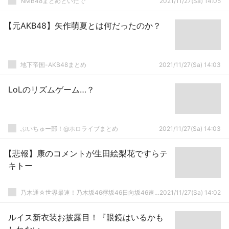
NMB48まとめといたで
2021/11/27(Sa) 14:05
【元AKB48】矢作萌夏とは何だったのか？
地下帝国-AKB48まとめ
2021/11/27(Sa) 14:03
LoLのリズムゲーム…？
ぶいちゅー部！@ホロライブまとめ
2021/11/27(Sa) 14:03
【悲報】康のコメントが生田絵梨花ですらテ
キトー
乃木通☆世界最速！乃木坂46欅坂46日向坂46速報まとめ
2021/11/27(Sa) 14:02
ルイス新衣装お披露目！『眼鏡はいるかも