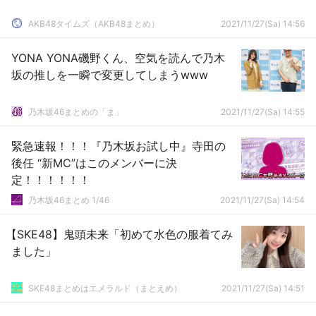
AKB48タイムズ（AKB48まとめ）
2021/11/27(Sa) 14:56
YONA YONA磯野くん、空気を読んで乃木
坂の推しを一瞬で変更してしまうwww
乃木坂46まとめの「ま」
2021/11/27(Sa) 14:55
緊急速報！！！『乃木坂お試し中』寺田の
後任 “新MC”はこのメンバーに決
定！！！！！！
乃木坂46まとめ 1/46
2021/11/27(Sa) 14:54
【SKE48】鬼頭未来「初めて水色の服着てみ
ました」
SKE48まとめはエメラルド（まとえめ）
2021/11/27(Sa) 14:51