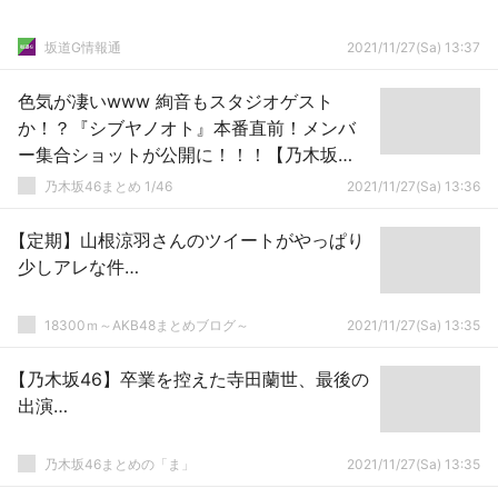
坂道G情報通
2021/11/27(Sa) 13:37
色気が凄いwww 絢音もスタジオゲスト
か！？『シブヤノオト』本番直前！メンバ
ー集合ショットが公開に！！！【乃木坂
46】
乃木坂46まとめ 1/46
2021/11/27(Sa) 13:36
【定期】山根涼羽さんのツイートがやっぱり
少しアレな件…
18300ｍ～AKB48まとめブログ～
2021/11/27(Sa) 13:35
【乃木坂46】卒業を控えた寺田蘭世、最後の
出演…
乃木坂46まとめの「ま」
2021/11/27(Sa) 13:35