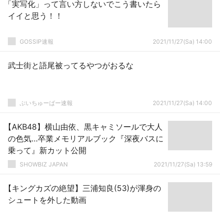
「実写化」って言い方しないでこう書いたら
イイと思う！！
GOSSIP速報
2021/11/27(Sa) 14:00
武士街と語尾被ってるやつがおるな
ぶいちゅーばー速報
2021/11/27(Sa) 14:00
【AKB48】横山由依、黒キャミソールで大人
の色気…卒業メモリアルブック『深夜バスに
乗って』新カット公開
SHOWBIZ JAPAN
2021/11/27(Sa) 13:59
【キングカズの絶望】三浦知良(53)が渾身の
シュートを外した動画