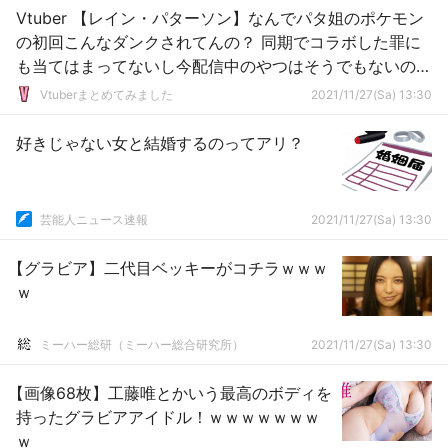
Vtuber 【レイン・パターソン】なんでパタ姐のポケモン
の初回こんなダンクされてんの？ 同期でコラボした罪に
も当てはまってないし今配信中のやつはそうでもないの
に?←同期と同じゲームした罪かもしれんが、今回のパタ
Vtuberまとめてみました
2021/11/27(Sa) 13:30
姐はいつにもましてノリきつい感じあった
好きじゃない女と結婚するのってアリ？
芸能人ニュース速報
2021/11/27(Sa) 13:30
【グラビア】二代目ベッキーがコチラｗｗｗ
ｗ
ミーハー総研（ミーハー総合研究所）
2021/11/27(Sa) 13:30
【画像68枚】工藤唯とかいう最高のボディを
持ったグラビアアイドル！ｗｗｗｗｗｗｗ
ｗ