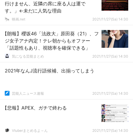
行けません、近隣の席に座る人は運で
す。」←未だに人気な理由
映画.net
2021/11/27(Sa) 14:30
【朗報】櫻坂46「法政大」原田葵（21）、フ
ジ女子アナ内定！テレ朝からもオファー
「話題性もあり、視聴率を確保できる」
気になる芸能まとめ
2021/11/27(Sa) 14:30
2021年なんJ流行語候補、出揃ってしまう
芸能人ニュース速報
2021/11/27(Sa) 14:30
【悲報】APEX、ガチで終わる
Vtuberまとめるよ～ん
2021/11/27(Sa) 14:30