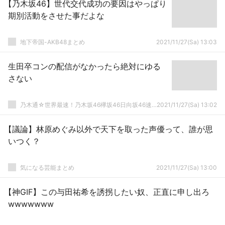
【乃木坂46】世代交代成功の要因はやっぱり
期別活動をさせた事だよな
地下帝国-AKB48まとめ
2021/11/27(Sa) 13:03
生田卒コンの配信がなかったら絶対にゆる
さない
乃木通☆世界最速！乃木坂46欅坂46日向坂46速報まとめ
2021/11/27(Sa) 13:02
【議論】林原めぐみ以外で天下を取った声優って、誰が思
いつく？
気になる芸能まとめ
2021/11/27(Sa) 13:00
【神GIF】この与田祐希を誘拐したい奴、正直に申し出ろ
wwwwwww