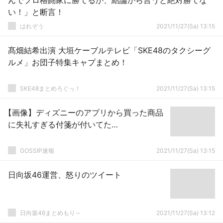
んでプロ格闘家に勝てるか、結論から言うと絶対勝てな
い！」と断言！
はれぞう
2021/11/27(Sa) 13:15
髙畑結希出演 大垣ケーブルテレビ「SKE48のタクシーグ
ルメ」お団子特集キャプまとめ！
SKE48まとめろぐっ！
2021/11/27(Sa) 13:15
【画像】ディズニーのアプリから買った商品
に失礼すぎる付箋が付いてた…
GOSSIP速報
2021/11/27(Sa) 13:15
日向坂46運営、怒りのツイート
日向坂46まとめもり～
2021/11/27(Sa) 13:12