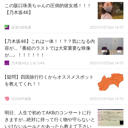
この阪口珠美ちゃんの圧倒的彼女感！！！
【乃木坂46】
坂道G情報通
2021/11/27(Sa) 14:17
【乃木坂46】これは一体！！？？気になる内
容が…『番組のラストでは大変重要な映像
が…』！！！！！！
乃木坂46まとめ 1/46
2021/11/27(Sa) 14:15
【疑問】四国旅行行くからオススメスポット
を教えてくれ！！
GOSSIP速報
2021/11/27(Sa) 14:15
明日、人生で初めてAKBのコンサートに行
きますが…絶対に持って行く物や守らないと
いけないルールとかあったら教えて下さい