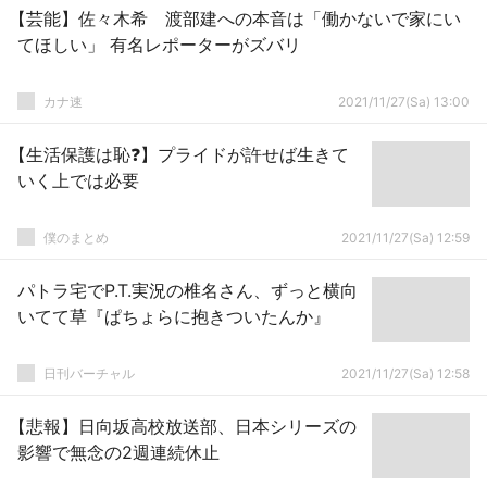
【芸能】佐々木希 渡部建への本音は「働かないで家にい
てほしい」 有名レポーターがズバリ
カナ速
2021/11/27(Sa) 13:00
【生活保護は恥❓】プライドが許せば生きて
いく上では必要
僕のまとめ
2021/11/27(Sa) 12:59
パトラ宅でP.T.実況の椎名さん、ずっと横向
いてて草『ぱちょらに抱きついたんか』
日刊バーチャル
2021/11/27(Sa) 12:58
【悲報】日向坂高校放送部、日本シリーズの
影響で無念の2週連続休止