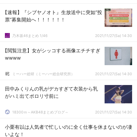
【速報】『シブヤノオト』生放送中に突如“投
票”募集開始へ！！！！！！
乃木坂46まとめ 1/46
2021/11/27(Sa) 14:30
【閲覧注意】女がシッコする画像エチチすぎ
wwww
ミーハー総研（ミーハー総合研究所）
2021/11/27(Sa) 14:30
田中みくりんの乳がデカすぎて衣装から乳
がハミ出てポロリ寸前に
18300ｍ～AKB48まとめブログ～
2021/11/27(Sa) 14:30
小栗有以は人気者で忙しいのに全く仕事を休まないのが凄
いよな！