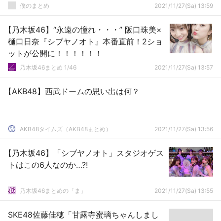
僕のまとめ
2021/11/27(Sa) 13:59
【乃木坂46】“永遠の憧れ・・・” 阪口珠美×
樋口日奈『シブヤノオト』本番直前！2ショ
ットが公開に！！！！！！
乃木坂46まとめ 1/46
2021/11/27(Sa) 13:57
【AKB48】西武ドームの思い出は何？
AKB48タイムズ（AKB48まとめ）
2021/11/27(Sa) 13:56
【乃木坂46】「シブヤノオト」スタジオゲス
トはこの6人なのか…?!
乃木坂46まとめの「ま」
2021/11/27(Sa) 13:55
SKE48佐藤佳穂「甘露寺蜜璃ちゃんしまし