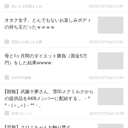
気になる芸能まとめ
2021/11/27(Sa) 13:30
オタク女子、とんでもないお楽しみボディ
の持ち主だったｗｗｗｗ
芸能人の気になる噂
2021/11/27(Sa) 13:30
母と1ヶ月間のダイエット勝負（賞金5万
円）をした結果wwww
GOSSIP速報
2021/11/27(Sa) 13:30
【朗報】武藤十夢さん、雪印メグミルクから
の提供品をAKBメンバーに配給する 。・°
°・(＞_＜)・°°・。
AKBフレンド
2021/11/27(Sa) 13:28
【悲報】クロミちゃんお触り禁止…