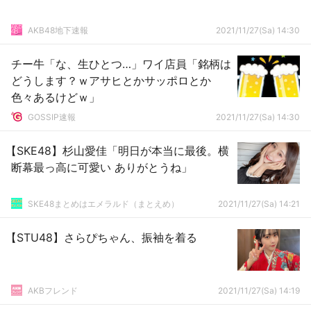
AKB48地下速報
2021/11/27(Sa) 14:30
チー牛「な、生ひとつ…」ワイ店員「銘柄は
どうします？ｗアサヒとかサッポロとか
色々あるけどｗ」
GOSSIP速報
2021/11/27(Sa) 14:30
【SKE48】杉山愛佳「明日が本当に最後。横
断幕最っ高に可愛い ありがとうね」
SKE48まとめはエメラルド（まとえめ）
2021/11/27(Sa) 14:21
【STU48】さらぴちゃん、振袖を着る
AKBフレンド
2021/11/27(Sa) 14:19