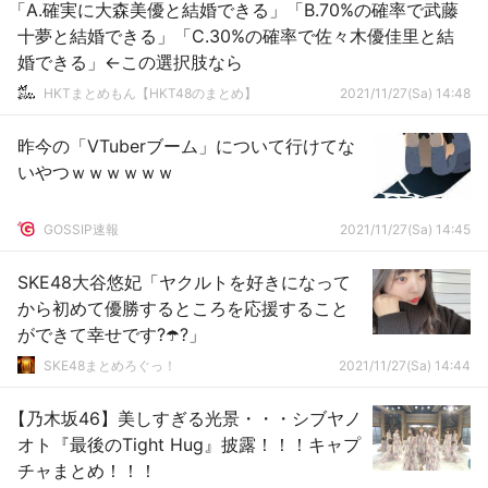
「A.確実に大森美優と結婚できる」「B.70%の確率で武藤
十夢と結婚できる」「C.30%の確率で佐々木優佳里と結
婚できる」←この選択肢なら
HKTまとめもん【HKT48のまとめ】
2021/11/27(Sa) 14:48
昨今の「VTuberブーム」について行けてな
いやつｗｗｗｗｗｗ
GOSSIP速報
2021/11/27(Sa) 14:45
SKE48大谷悠妃「ヤクルトを好きになって
から初めて優勝するところを応援すること
ができて幸せです?☂️?」
SKE48まとめろぐっ！
2021/11/27(Sa) 14:44
【乃木坂46】美しすぎる光景・・・シブヤノ
オト『最後のTight Hug』披露！！！キャプ
チャまとめ！！！