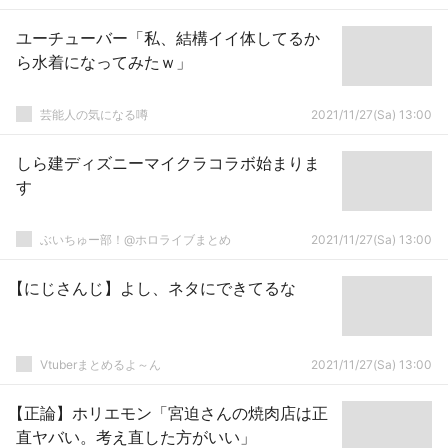
ユーチューバー「私、結構イイ体してるか
ら水着になってみたｗ」
芸能人の気になる噂
2021/11/27(Sa) 13:00
しら建ディズニーマイクラコラボ始まりま
す
ぶいちゅー部！@ホロライブまとめ
2021/11/27(Sa) 13:00
【にじさんじ】よし、ネタにできてるな
Vtuberまとめるよ～ん
2021/11/27(Sa) 13:00
【正論】ホリエモン「宮迫さんの焼肉店は正
直ヤバい。考え直した方がいい」