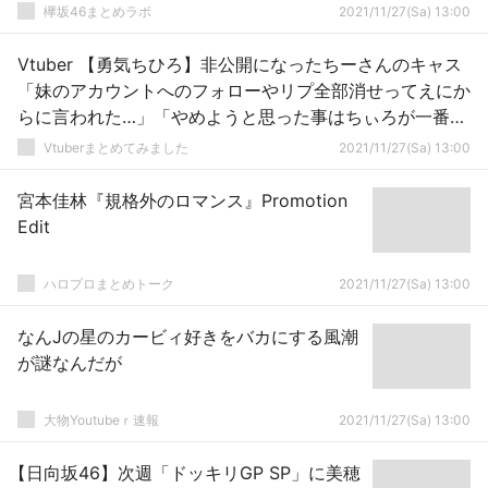
欅坂46まとめラボ
2021/11/27(Sa) 13:00
Vtuber 【勇気ちひろ】非公開になったちーさんのキャス
「妹のアカウントへのフォローやリプ全部消せってえにか
らに言われた…」「やめようと思った事はちぃろが一番多
いかもしれない…」
Vtuberまとめてみました
2021/11/27(Sa) 13:00
宮本佳林『規格外のロマンス』Promotion
Edit
ハロプロまとめトーク
2021/11/27(Sa) 13:00
なんJの星のカービィ好きをバカにする風潮
が謎なんだが
大物Youtubeｒ速報
2021/11/27(Sa) 13:00
【日向坂46】次週「ドッキリGP SP」に美穂