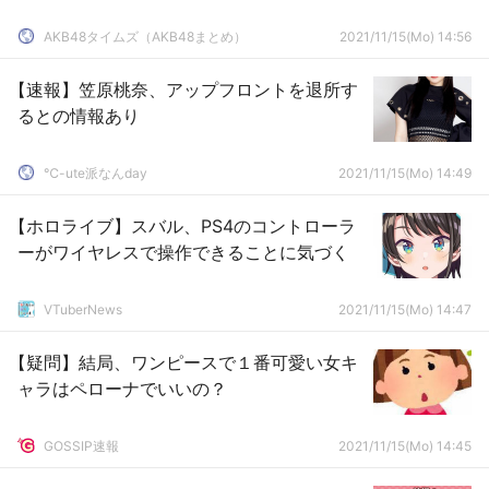
AKB48タイムズ（AKB48まとめ）
2021/11/15(Mo) 14:56
【速報】笠原桃奈、アップフロントを退所す
るとの情報あり
℃-ute派なんday
2021/11/15(Mo) 14:49
【ホロライブ】スバル、PS4のコントローラ
ーがワイヤレスで操作できることに気づく
VTuberNews
2021/11/15(Mo) 14:47
【疑問】結局、ワンピースで１番可愛い女キ
ャラはペローナでいいの？
GOSSIP速報
2021/11/15(Mo) 14:45