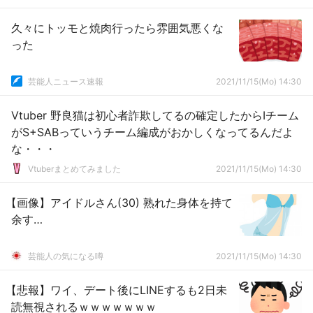
久々にトッモと焼肉行ったら雰囲気悪くな
った
芸能人ニュース速報
2021/11/15(Mo) 14:30
Vtuber 野良猫は初心者詐欺してるの確定したからIチーム
がS+SABっていうチーム編成がおかしくなってるんだよ
な・・・
Vtuberまとめてみました
2021/11/15(Mo) 14:30
【画像】アイドルさん(30) 熟れた身体を持て
余す…
芸能人の気になる噂
2021/11/15(Mo) 14:30
【悲報】ワイ、デート後にLINEするも2日未
読無視されるｗｗｗｗｗｗｗ