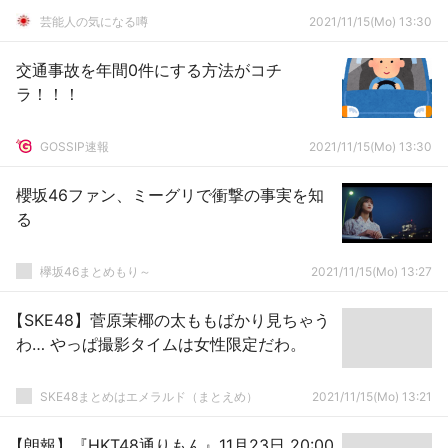
芸能人の気になる噂
2021/11/15(Mo) 13:30
交通事故を年間0件にする方法がコチ
ラ！！！
GOSSIP速報
2021/11/15(Mo) 13:30
櫻坂46ファン、ミーグリで衝撃の事実を知
る
欅坂46まとめもり～
2021/11/15(Mo) 13:27
【SKE48】菅原茉椰の太ももばかり見ちゃう
わ… やっぱ撮影タイムは女性限定だわ。
SKE48まとめはエメラルド（まとえめ）
2021/11/15(Mo) 13:21
【朗報】『HKT48通りもん』11月23日 20:00