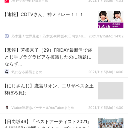
地下帝国-AKB48まとめ
2021/11/15(Mo) 14:03
【速報】CDTVさん、神メドレー！！！
乃木通☆世界最速！乃木坂46欅坂46日向坂46速報まとめ
2021/11/15(Mo) 14:02
【悲報】芳根京子（29）FRIDAY最新号で袋
とじ手ブラグラビアを披露したのに話題に
ならず…
気になる芸能まとめ
2021/11/15(Mo) 14:00
【にじさんじ】鷹宮リオン、エリザベス女王
杯ぼろ負け
Vtuber速報@バーチャルYouTuberまとめ
2021/11/15(Mo) 14:00
【日向坂46】『ベストアーティスト2021』