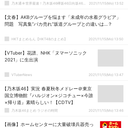
乃木通☆世界最速！乃木坂46欅坂46日向坂46速報まとめ
2021/11/15(Mo) 13:52
【文春】AKBグループを悩ます「未成年の水着グラビア」
問題 写真集“バカ売れ”坂道グループとの違いは…？
HKTまとめもん【HKT48のまとめ】
2021/11/15(Mo) 13:50
【VTuber】花譜、NHK「ヌマーソニック
2021」に生出演
VTuberNews
2021/11/15(Mo) 13:47
【乃木坂46】実況 春夏秋冬メドレー＠東京
国立博物館『ハルジオン×ジコチュー×今誰
×帰り道』素晴らしい！【CDTV】
乃木坂46まとめ ラジオの時間
2021/11/15(Mo) 13:46
【画像】ホームセンターに大量破壊兵器売っ