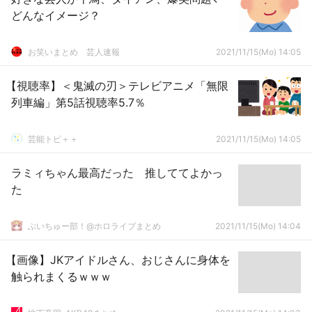
どんなイメージ？
お笑いまとめ 芸人速報
2021/11/15(Mo) 14:05
【視聴率】＜鬼滅の刃＞テレビアニメ「無限
列車編」第5話視聴率5.7％
芸能トピ＋＋
2021/11/15(Mo) 14:05
ラミィちゃん最高だった 推しててよかっ
た
ぶいちゅー部！@ホロライブまとめ
2021/11/15(Mo) 14:04
【画像】JKアイドルさん、おじさんに身体を
触られまくるｗｗｗ