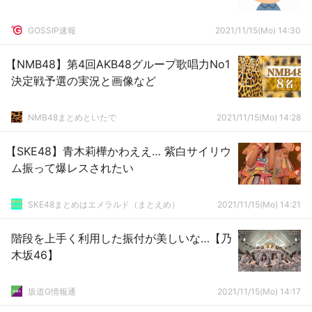
GOSSIP速報
2021/11/15(Mo) 14:30
【NMB48】第4回AKB48グループ歌唱力No1
決定戦予選の実況と画像など
NMB48まとめといたで
2021/11/15(Mo) 14:28
【SKE48】青木莉樺かわええ… 紫白サイリウ
ム振って爆レスされたい
SKE48まとめはエメラルド（まとえめ）
2021/11/15(Mo) 14:21
階段を上手く利用した振付が美しいな…【乃
木坂46】
坂道G情報通
2021/11/15(Mo) 14:17