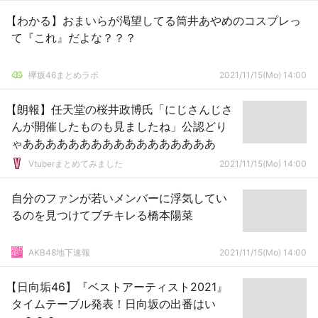
【わかる】おまいらが渇望してる筒井あやめのコスプレっ
て『これ』だよな？？？
欅坂46まとめラボ
2021/11/15(Mo) 14:00
【朗報】任天堂の桜井政博氏「にじさんじさ
んが開催したものも見ましたね」公認どり
ゃあああああああああああああああああ
Vtuberまとめてみました
2021/11/15(Mo) 14:00
自分のファンが若いメンバーに浮気してい
るのを見つけてブチキレる橋本陽菜
AKB48地下速報
2021/11/15(Mo) 14:00
【日向垢46】『ベストアーティスト2021』
タイムテーブル発表！日向坂の出番はい