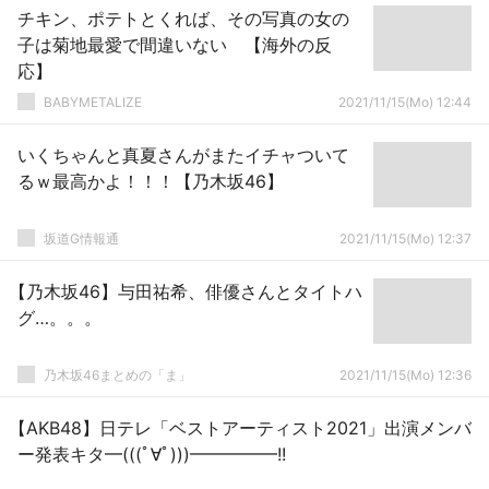
チキン、ポテトとくれば、その写真の女の
子は菊地最愛で間違いない 【海外の反
応】
BABYMETALIZE
2021/11/15(Mo) 12:44
いくちゃんと真夏さんがまたイチャついて
るｗ最高かよ！！！【乃木坂46】
坂道G情報通
2021/11/15(Mo) 12:37
【乃木坂46】与田祐希、俳優さんとタイトハ
グ…。。。
乃木坂46まとめの「ま」
2021/11/15(Mo) 12:36
【AKB48】日テレ「ベストアーティスト2021」出演メンバ
ー発表キタ━(((ﾟ∀ﾟ)))━━━━━!!