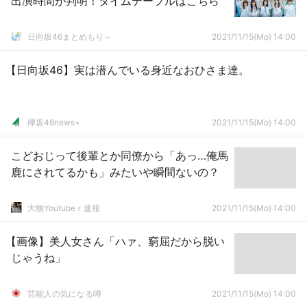
出演時間が判明！タイムテーブルはこちら
日向坂46まとめもり～
2021/11/15(Mo) 14:00
【日向坂46】実は潜んでいる身近なおひさま達。
欅坂46news+
2021/11/15(Mo) 14:00
こどおじって後輩とか同僚から「あっ…俺馬
鹿にされてるかも」みたいや瞬間ないの？
大物Youtubeｒ速報
2021/11/15(Mo) 14:00
【画像】美人女さん「ハァ、窮屈だから脱い
じゃうね」
芸能人の気になる噂
2021/11/15(Mo) 14:00