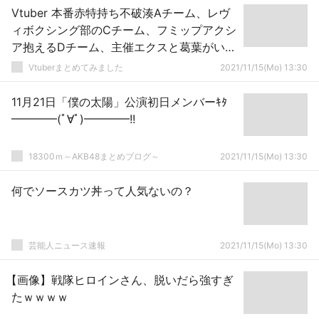
Vtuber 本番赤特持ち不破湊Aチーム、レヴ
ィボクシング部のCチーム、フミップアクシ
ア抱えるDチーム、主催エクスと葛葉がいる
Fチーム、お前らはどこを応援するん
Vtuberまとめてみました
2021/11/15(Mo) 13:30
だ？？？←裏でXをボコすグウェルのMチー
ムもやばいぞｗｗｗ
11月21日「僕の太陽」公演初日メンバーｷﾀ
━━━━(ﾟ∀ﾟ)━━━━!!
18300ｍ～AKB48まとめブログ～
2021/11/15(Mo) 13:30
何でソースカツ丼って人気ないの？
芸能人ニュース速報
2021/11/15(Mo) 13:30
【画像】戦隊ヒロインさん、脱いだら強すぎ
たｗｗｗｗ