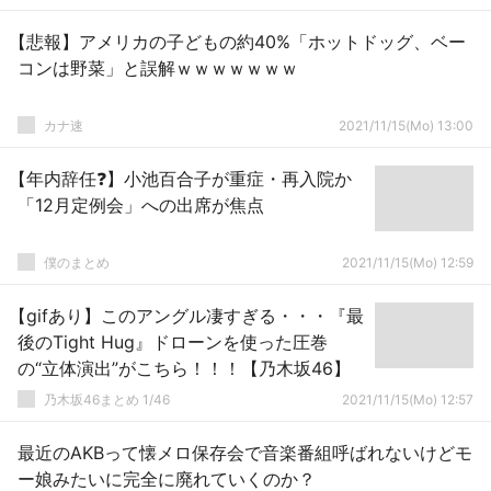
【悲報】アメリカの子どもの約40%「ホットドッグ、ベー
コンは野菜」と誤解ｗｗｗｗｗｗｗ
カナ速
2021/11/15(Mo) 13:00
【年内辞任❓】小池百合子が重症・再入院か
「12月定例会」への出席が焦点
僕のまとめ
2021/11/15(Mo) 12:59
【gifあり】このアングル凄すぎる・・・『最
後のTight Hug』ドローンを使った圧巻
の“立体演出”がこちら！！！【乃木坂46】
乃木坂46まとめ 1/46
2021/11/15(Mo) 12:57
最近のAKBって懐メロ保存会で音楽番組呼ばれないけどモ
ー娘みたいに完全に廃れていくのか？