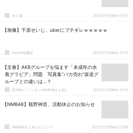
ホロ速
2021/11/15(Mo) 13:11
【画像】千原せいじ、uberにブチギレｗｗｗｗｗ
mashlife通信
2021/11/15(Mo) 13:11
【文春】AKBグループを悩ます「未成年の水
着グラビア」問題 写真集“バカ売れ”坂道グ
ループとの違いは…？
ROMれ！ペンギン(AKB48まとめ)
2021/11/15(Mo) 13:11
【NMB48】瓶野神音、活動休止のお知らせ
NMB48まとめスピリッツ
2021/11/15(Mo) 13:06