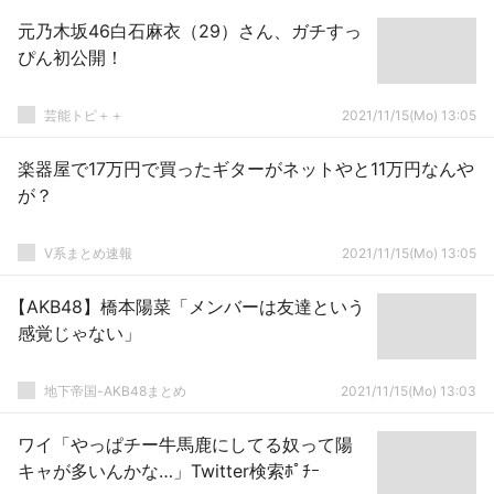
元乃木坂46白石麻衣（29）さん、ガチすっ
ぴん初公開！
芸能トピ＋＋
2021/11/15(Mo) 13:05
楽器屋で17万円で買ったギターがネットやと11万円なんや
が？
V系まとめ速報
2021/11/15(Mo) 13:05
【AKB48】橋本陽菜「メンバーは友達という
感覚じゃない」
地下帝国-AKB48まとめ
2021/11/15(Mo) 13:03
ワイ「やっぱチー牛馬鹿にしてる奴って陽
キャが多いんかな…」Twitter検索ﾎﾟﾁｰ