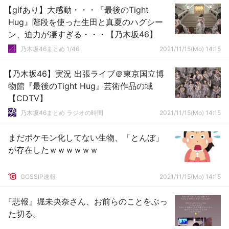
【gifあり】大感動・・・『最後のTight
Hug』階段を使った生田と真夏のハグシー
ン、迫力が凄すぎる・・・【乃木坂46】
乃木坂46まとめ 1/46
2021/11/15(Mo) 14:15
【乃木坂46】実況 出張ライブ＠東京国立博
物館『最後のTight Hug』芸術作品の域
【CDTV】
乃木坂46まとめ ラジオの時間
2021/11/15(Mo) 14:15
まだポケモン化してない生物、「とんぼ」
が存在したｗｗｗｗｗｗ
GOSSIP速報
2021/11/15(Mo) 14:15
『悲報』堀未央奈さん、お前らのことをぶっ
た切る。