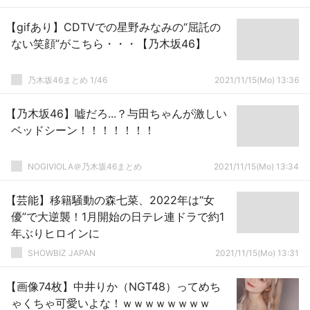
【gifあり】CDTVでの星野みなみの“屈託の
ない笑顔”がこちら・・・【乃木坂46】
乃木坂46まとめ 1/46
2021/11/15(Mo) 13:36
【乃木坂46】嘘だろ...？与田ちゃんが激しい
ベッドシーン！！！！！！！
NOGIVIOLA＠乃木坂46まとめ
2021/11/15(Mo) 13:34
【芸能】移籍騒動の森七菜、2022年は“女
優”で大逆襲！1月開始の日テレ連ドラで約1
年ぶりヒロインに
SHOWBIZ JAPAN
2021/11/15(Mo) 13:31
【画像74枚】中井りか（NGT48）ってめち
ゃくちゃ可愛いよな！ｗｗｗｗｗｗｗｗ