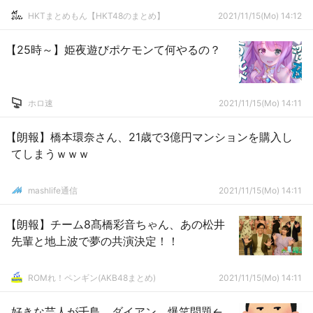
HKTまとめもん【HKT48のまとめ】
2021/11/15(Mo) 14:12
【25時～】姫夜遊びポケモンて何やるの？
ホロ速
2021/11/15(Mo) 14:11
【朗報】橋本環奈さん、21歳で3億円マンションを購入し
てしまうｗｗｗ
mashlife通信
2021/11/15(Mo) 14:11
【朗報】チーム8髙橋彩音ちゃん、あの松井
先輩と地上波で夢の共演決定！！
ROMれ！ペンギン(AKB48まとめ)
2021/11/15(Mo) 14:11
好きな芸人が千鳥、ダイアン、爆笑問題←