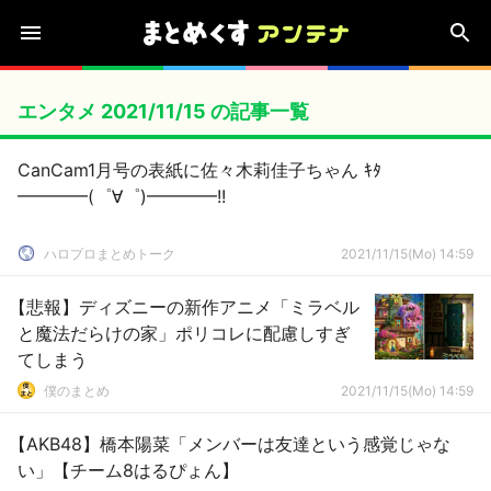
エンタメ 2021/11/15 の記事一覧
CanCam1月号の表紙に佐々木莉佳子ちゃん ｷﾀ
━━━━(゜∀゜)━━━━!!
ハロプロまとめトーク
2021/11/15(Mo) 14:59
【悲報】ディズニーの新作アニメ「ミラベル
と魔法だらけの家」ポリコレに配慮しすぎ
てしまう
僕のまとめ
2021/11/15(Mo) 14:59
【AKB48】橋本陽菜「メンバーは友達という感覚じゃな
い」【チーム8はるぴょん】