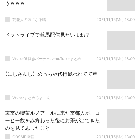
うｗｗｗ
芸能人の気になる噂
2021/11/15(Mo) 13:00
ドットライブで競馬配信見たいよね？
Vtuber速報@バーチャルYouTuberまとめ
2021/11/15(Mo) 13:00
【にじさんじ】めっちゃ代行疑われてて草
Vtuberまとめるよ～ん
2021/11/15(Mo) 13:00
東京の喫茶ルノアールに来た京都人が、コ
ーヒー飲をみ終わった後にお茶が出てきた
のを見て思ったこと
GOSSIP速報
2021/11/15(Mo) 13:00