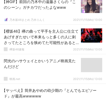
【神GIF】前回の乃木中の遠藤さくらの『こ
のシーン』ガチカワだったよなwww
乃木坂46まとめ 乃木りんく
2021/11/15(Mo) 13:00
【櫻坂46】欅の曲って平手を主人公に仕立て
あげすぎたせいで本来もっと多くの人に刺
さってたところを狭めてた可能性があると
俺は思ってる。
欅坂46速報
2021/11/15(Mo) 13:00
閃光のハサウェイとかいうアニメ映画見た
んだけど
映画.net
2021/11/15(Mo) 13:00
【ヤッベえ】筒井あやめの幼少期の『とんでもエピソー
ド』が最高wwwwww