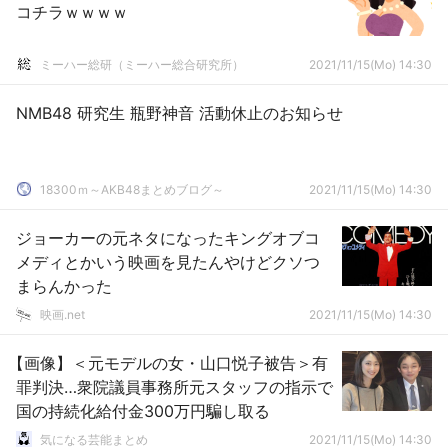
コチラｗｗｗｗ
ミーハー総研（ミーハー総合研究所）
2021/11/15(Mo) 14:30
NMB48 研究生 瓶野神音 活動休止のお知らせ
18300ｍ～AKB48まとめブログ～
2021/11/15(Mo) 14:30
ジョーカーの元ネタになったキングオブコ
メディとかいう映画を見たんやけどクソつ
まらんかった
映画.net
2021/11/15(Mo) 14:30
【画像】＜元モデルの女・山口悦子被告＞有
罪判決…衆院議員事務所元スタッフの指示で
国の持続化給付金300万円騙し取る
気になる芸能まとめ
2021/11/15(Mo) 14:30