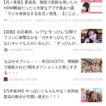
【月ノ美兎】委員長、階段で尻餅を突いたり
HDMI断線だったり大変なアプデ後あつ森
「ラジオ体操をする女児ノ美兎」【にじさ
んじ】
てぇてぇかんそく：Vtuber にじさんじ ホロライブまとめ
2021/11/15(Mo) 14:43
【芸能】白石麻衣、レアな“すっぴん”公開で
ファンに衝撃広がる「ガチすっぴんでこん
なにキレイな人がいるんだ」「すっぴんが
異次元すぎてもはや芸術」「女神はスッピ
SHOWBIZ JAPAN
2021/11/15(Mo) 14:40
ンまで女神だった…。」
もはやオブジェ・・・本日のCDTV、博物館
で撮影された1期生オフショットが美しすぎ
る・・・
乃木坂46まとめ 1/46
2021/11/15(Mo) 14:39
【乃木坂46】やっぱいくちゃんやな！生田絵
梨花の動きが可愛い過ぎた！！！