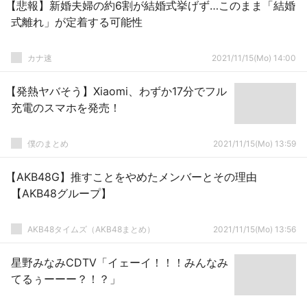
【悲報】新婚夫婦の約6割が結婚式挙げず…このまま「結婚
式離れ」が定着する可能性
カナ速
2021/11/15(Mo) 14:00
【発熱ヤバそう】Xiaomi、わずか17分でフル
充電のスマホを発売！
僕のまとめ
2021/11/15(Mo) 13:59
【AKB48G】推すことをやめたメンバーとその理由
【AKB48グループ】
AKB48タイムズ（AKB48まとめ）
2021/11/15(Mo) 13:56
星野みなみCDTV「イェーイ！！！みんなみ
てるぅーーー？！？」