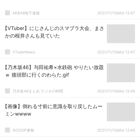
AKB48地下速報
2021/11/15(Mo) 12:47
【VTuber】にじさんじのスマブラ大会、まさ
かの桜井さんも見ていた
VTuberNews
2021/11/15(Mo) 12:47
【乃木坂46】与田祐希×水鉄砲 やりたい放題
ｗ 後頭部に行くのわらた.gif
乃木坂46まとめ ラジオの時間
2021/11/15(Mo) 12:46
【画像】倒れる寸前に意識を取り戻したムー
ミンwwww
GOSSIP速報
2021/11/15(Mo) 12:45