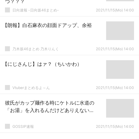
つ？？？
日向速報 -日向坂46まとめ-
2021/11/15(Mo) 14:00
【朗報】白石麻衣の顔面ドアップ、余裕
乃木坂46まとめ 乃木りんく
2021/11/15(Mo) 14:00
【にじさんじ】はァ？（ちいかわ）
Vtuberまとめるよ～ん
2021/11/15(Mo) 14:00
彼氏がカップ麺作る時にケトルに水道の
「お湯」を入れるんだけどありえない…
GOSSIP速報
2021/11/15(Mo) 14:00