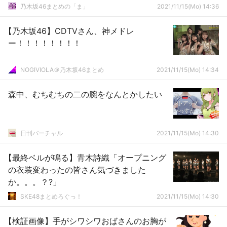
乃木坂46まとめの「ま」
2021/11/15(Mo) 14:36
【乃木坂46】CDTVさん、神メドレ
ー！！！！！！！！
NOGIVIOLA＠乃木坂46まとめ
2021/11/15(Mo) 14:34
森中、むちむちの二の腕をなんとかしたい
日刊バーチャル
2021/11/15(Mo) 14:30
【最終ベルが鳴る】青木詩織「オープニング
の衣装変わったの皆さん気づきました
か。。。？?」
SKE48まとめろぐっ！
2021/11/15(Mo) 14:30
【検証画像】手がシワシワおばさんのお胸が