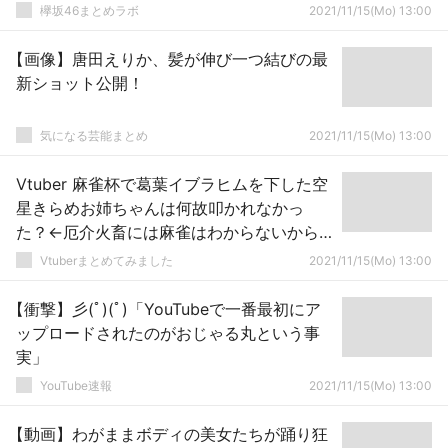
欅坂46まとめラボ
2021/11/15(Mo) 13:00
【画像】唐田えりか、髪が伸び一つ結びの最
新ショット公開！
気になる芸能まとめ
2021/11/15(Mo) 13:00
Vtuber 麻雀杯で葛葉イブラヒムを下した空
星きらめお姉ちゃんは何故叩かれなかっ
た？←厄介火畜には麻雀はわからないから
じゃないか？ｗｗｗ
Vtuberまとめてみました
2021/11/15(Mo) 13:00
【衝撃】彡(ﾟ)(ﾟ)「YouTubeで一番最初にア
ップロードされたのがおじゃる丸という事
実」
YouTube速報
2021/11/15(Mo) 13:00
【動画】わがままボディの美女たちが踊り狂