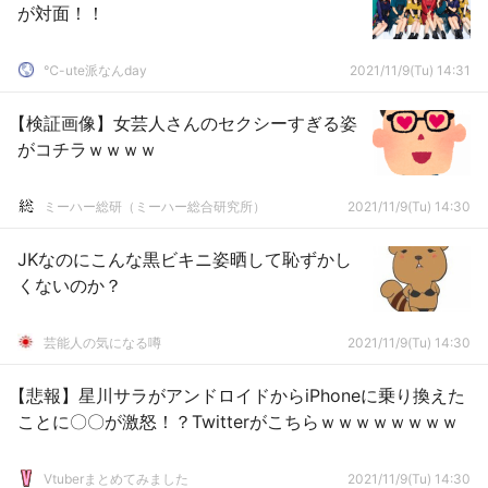
が対面！！
℃-ute派なんday
2021/11/9(Tu) 14:31
【検証画像】女芸人さんのセクシーすぎる姿
がコチラｗｗｗｗ
ミーハー総研（ミーハー総合研究所）
2021/11/9(Tu) 14:30
JKなのにこんな黒ビキニ姿晒して恥ずかし
くないのか？
芸能人の気になる噂
2021/11/9(Tu) 14:30
【悲報】星川サラがアンドロイドからiPhoneに乗り換えた
ことに〇〇が激怒！？Twitterがこちらｗｗｗｗｗｗｗｗ
Vtuberまとめてみました
2021/11/9(Tu) 14:30