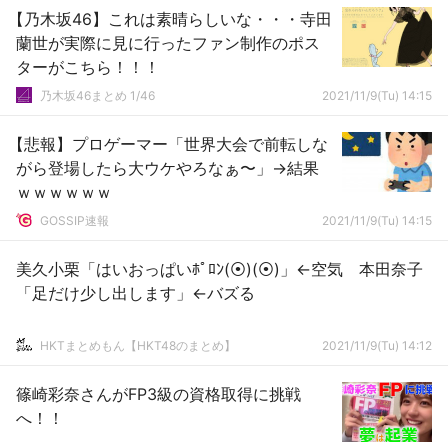
【乃木坂46】これは素晴らしいな・・・寺田
蘭世が実際に見に行ったファン制作のポス
ターがこちら！！！
乃木坂46まとめ 1/46
2021/11/9(Tu) 14:15
【悲報】プロゲーマー「世界大会で前転しな
がら登場したら大ウケやろなぁ〜」→結果
ｗｗｗｗｗｗ
GOSSIP速報
2021/11/9(Tu) 14:15
美久小栗「はいおっぱいﾎﾟﾛﾝ(⦿)(⦿)」←空気 本田奈子
「足だけ少し出します」←バズる
HKTまとめもん【HKT48のまとめ】
2021/11/9(Tu) 14:12
篠崎彩奈さんがFP3級の資格取得に挑戦
へ！！