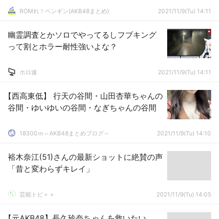
ROMれ！ペンギン(AKB48まとめ)
2021/11/9(Tu) 14:11
幽霊調査とかソロでやってるしフブキング
って割とホラー耐性強いよな？
ホロ速
2021/11/9(Tu) 14:11
【西高東低】 行天の谷間・山田杏華ちゃんの
谷間・ゆいゆいの谷間・なぎちゃんの谷間
18300ｍ～AKB48まとめブログ～
2021/11/9(Tu) 14:10
裕木奈江(51)さんの最新ショットに絶賛の声
「昔と変わらずキレイ」
芸能トピ＋＋
2021/11/9(Tu) 14:05
【元AKB48】長久玲奈ちゃんを救いたい