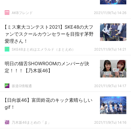
AKBフレンド
2021/11/9(Tu) 14:26
【ミス東大コンテスト2021】SKE48の大フ
ァンでスクールカウンセラーを目指す茅野
愛理さん！
SKE48まとめはエメラルド（まとえめ）
2021/11/9(Tu) 14:21
明日の猫舌SHOWROOMのメンバーが決
定！！！【乃木坂46】
坂道G情報通
2021/11/9(Tu) 14:17
【日向坂46】富田鈴花のキック素晴らしい
gif！
乃木坂46まとめの「ま」
2021/11/9(Tu) 14:16