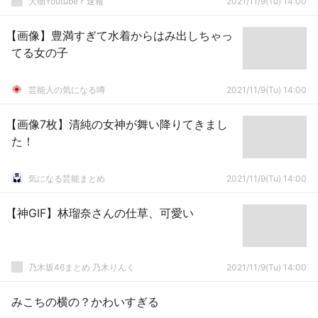
大物Youtubeｒ速報
2021/11/9(Tu) 14:00
【画像】豊満すぎて水着からはみ出しちゃっ
てる女の子
芸能人の気になる噂
2021/11/9(Tu) 14:00
【画像7枚】清純の女神が舞い降りてきまし
た！
気になる芸能まとめ
2021/11/9(Tu) 14:00
【神GIF】林瑠奈さんの仕草、可愛い
乃木坂46まとめ 乃木りんく
2021/11/9(Tu) 14:00
みこちの横の？かわいすぎる