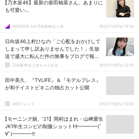
【乃木坂46】最新の柴田柚菜さん、あまりに
も可愛い...
NOGIVIOLA＠乃木坂46まとめ
2021/11/9(Tu) 13:54
日向坂46上村ひなの「ご心配をおかけして
しまって申し訳ありませんでした！」生放
送で盛大に転んだ件の無事をブログで報
告！
日向坂46まとめちゃんねる
2021/11/9(Tu) 13:53
田中美久、『TVLIFE』＆『モデルプレス』
が和テイストビキニの独占カット公開
AKBフレンド
2021/11/9(Tu) 13:50
【モーニング娘。'21】岡村ほまれ・山﨑愛生
JK1年生コンビの制服ショットｷﾀ━━━━(ﾟ
∀ﾟ)━━━━!!