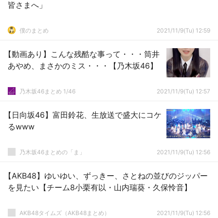
皆さまへ」
僕のまとめ
2021/11/9(Tu) 12:59
【動画あり】こんな残酷な事って・・・筒井
あやめ、まさかのミス・・・【乃木坂46】
乃木坂46まとめ 1/46
2021/11/9(Tu) 12:57
【日向坂46】富田鈴花、生放送で盛大にコケ
るwww
乃木坂46まとめの「ま」
2021/11/9(Tu) 12:56
【AKB48】ゆいゆい、ずっきー、さとねの並びのジッパー
を見たい【チーム8小栗有以・山内瑞葵・久保怜音】
AKB48タイムズ（AKB48まとめ）
2021/11/9(Tu) 12:56