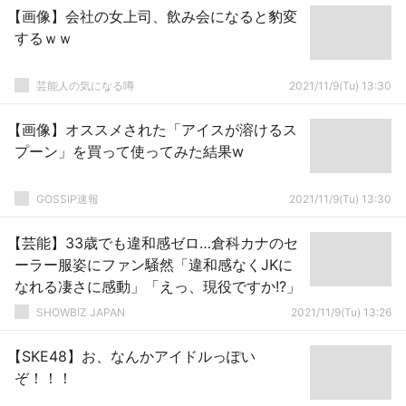
【画像】会社の女上司、飲み会になると豹変
するｗｗ
芸能人の気になる噂
2021/11/9(Tu) 13:30
【画像】オススメされた「アイスが溶けるス
プーン」を買って使ってみた結果w
GOSSIP速報
2021/11/9(Tu) 13:30
【芸能】33歳でも違和感ゼロ…倉科カナのセ
ーラー服姿にファン騒然「違和感なくJKに
なれる凄さに感動」「えっ、現役ですか!?」
SHOWBIZ JAPAN
2021/11/9(Tu) 13:26
【SKE48】お、なんかアイドルっぽい
ぞ！！！