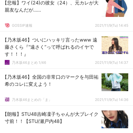
【悲報】ワイ(24)の彼女（24）、元カレが大
親友なんだが……
GOSSIP速報
2021/11/9(Tu) 14:45
【乃木坂46】ついにハッキリ言ったwww 遠
藤さくら『“遠さく”って呼ばれるのイヤで
す！！！』
乃木坂46まとめ 1/46
2021/11/9(Tu) 14:37
【乃木坂46】全国の非常口のマークを与田祐
希のコレに変えよう！
乃木坂46まとめの「ま」
2021/11/9(Tu) 14:36
【朗報】STU48吉崎凜子ちゃんが大ブレイク
寸前！！【STU/瀬戸内48】