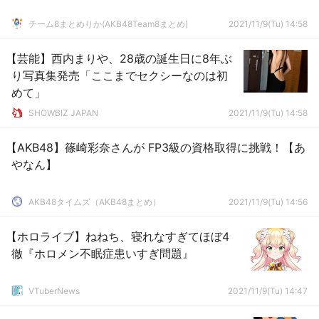
チーム8まとめりか(AKB48Team8まとめ)
2021/11/9(Tu) 14:58
【芸能】西内まりや、28歳の誕生日に8年ぶ
り写真集発売「ここまでセクシーなのは初
めて」
SHOWBIZ JAPAN
2021/11/9(Tu) 14:58
【AKB48】篠崎彩奈さんが FP3級の資格取得に挑戦！【あ
やなん】
AKB48タイムズ（AKB48まとめ）
2021/11/9(Tu) 14:56
【ホロライブ】ねねち、寝れなすぎてほぼ4
徹『ホロメン不眠症患いすぎ問題』
VTuberNews
2021/11/9(Tu) 14:47