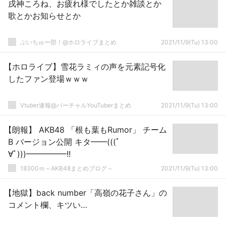
戌神ころね、お疲れ様でしたとか雑談とか
歌とかお知らせとか
ぶいちゅー部！@ホロライブまとめ
2021/11/9(Tu) 13:00
【ホロライブ】雪花ラミィの声を元素記号化
したファン登場ｗｗｗ
Vtuber速報@バーチャルYouTuberまとめ
2021/11/9(Tu) 13:00
【朗報】 AKB48 「根も葉もRumor」 チーム
B バージョン公開 キタ━━(((ﾟ
∀ﾟ)))━━━━━!!
18300ｍ～AKB48まとめブログ～
2021/11/9(Tu) 13:00
【地獄】back number「高嶺の花子さん」の
コメント欄、キツい…