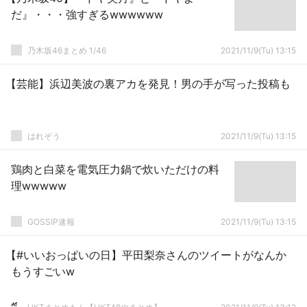
だ』・・・強すぎるwwwwww
乃木坂46まとめ 1/46
2021/11/9(Tu) 13:15
【芸能】浜辺美波の裏アカを発見！男の手が写った投稿も
はれぞう
2021/11/9(Tu) 13:15
鶏肉と白菜を電気圧力鍋で炊いただけの料
理wwwww
GOSSIP速報
2021/11/9(Tu) 13:15
【#いいおっぱいの日】平田梨奈さんのツイートがなんか
もうすごいw