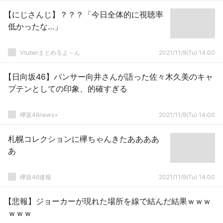
【にじさんじ】？？？「今日全体的に視聴率
低かったな…」
Vtuberまとめるよ～ん
2021/11/9(Tu) 14:00
【日向坂46】パンサー向井さんが語った佐々木久美のキャ
プテンとしての印象、的確すぎる
欅坂46news+
2021/11/9(Tu) 14:00
札幌コレクションに欅ちゃんきたああああ
あ
欅坂46速報
2021/11/9(Tu) 14:00
【悲報】ジョーカーが現れた場所を線で結んだ結果ｗｗｗ
ｗｗｗ