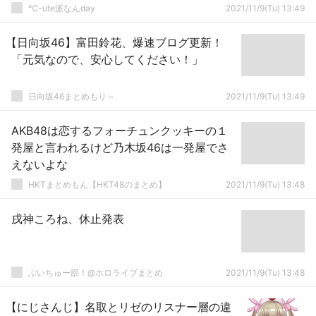
℃-ute派なんday
2021/11/9(Tu) 13:49
【日向坂46】富田鈴花、爆速ブログ更新！
「元気なので、安心してください！」
日向坂46まとめもり～
2021/11/9(Tu) 13:49
AKB48は恋するフォーチュンクッキーの１
発屋と言われるけど乃木坂46は一発屋でさ
えないよな
HKTまとめもん【HKT48のまとめ】
2021/11/9(Tu) 13:48
戌神ころね、休止発表
ぶいちゅー部！@ホロライブまとめ
2021/11/9(Tu) 13:48
【にじさんじ】名取とリゼのリスナー層の違