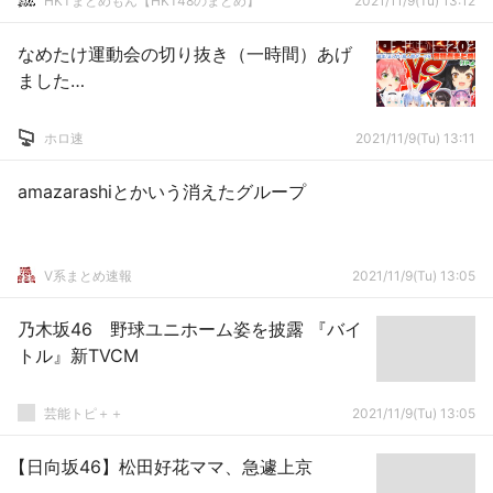
HKTまとめもん【HKT48のまとめ】
2021/11/9(Tu) 13:12
なめたけ運動会の切り抜き（一時間）あげ
ました…
ホロ速
2021/11/9(Tu) 13:11
amazarashiとかいう消えたグループ
V系まとめ速報
2021/11/9(Tu) 13:05
乃木坂46 野球ユニホーム姿を披露 『バイ
トル』新TVCM
芸能トピ＋＋
2021/11/9(Tu) 13:05
【日向坂46】松田好花ママ、急遽上京