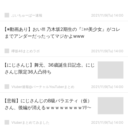
ぶいちゅーばー速報
2021/11/9(Tu) 14:00
【※動画あり】おい!!! 乃木坂2期生の『ﾆｬﾊ美少女』がコレ
までアンダーだったってマジかよwww
欅坂46まとめラボ
2021/11/9(Tu) 14:00
【にじさんじ】舞元、36歳誕生日記念。にじ
さんじ限定36人凸待ち
Vtuber速報@バーチャルYouTuberまとめ
2021/11/9(Tu) 14:00
【悲報】にじさんじのB級バラエティ（仮）
さん、後編が消えるｗｗｗｗｗｗｗｗｿﾘ～
Vtuberまとめてみました
2021/11/9(Tu) 14:00