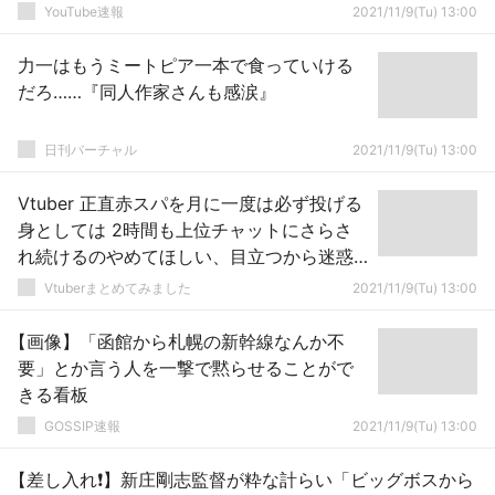
YouTube速報
2021/11/9(Tu) 13:00
力一はもうミートピア一本で食っていける
だろ……『同人作家さんも感涙』
日刊バーチャル
2021/11/9(Tu) 13:00
Vtuber 正直赤スパを月に一度は必ず投げる
身としては 2時間も上位チャットにさらさ
れ続けるのやめてほしい、目立つから迷惑
←実際目立ち過ぎて社のとこに赤スパ投げ
Vtuberまとめてみました
2021/11/9(Tu) 13:00
るやつとかファンから潰されたしな
【画像】「函館から札幌の新幹線なんか不
要」とか言う人を一撃で黙らせることがで
きる看板
GOSSIP速報
2021/11/9(Tu) 13:00
【差し入れ❗】新庄剛志監督が粋な計らい「ビッグボスから