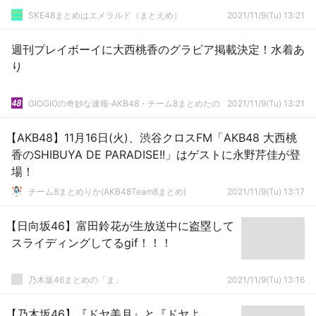
SKE48まとめはエメラルド（まとえめ）
2021/11/9(Tu) 13:21
週刊プレイボーイに大西桃香のグラビア掲載決定！水着あ
り
GIOGIOの奇妙な速報‐AKB48・チーム8まとめたの
2021/11/9(Tu) 13:21
【AKB48】11月16日(火)、渋谷クロスFM「AKB48 大西桃
香のSHIBUYA DE PARADISE!!」はゲストに永野芹佳が登
場！
チーム8まとめりか(AKB48Team8まとめ)
2021/11/9(Tu) 13:17
【日向坂46】富田鈴花が生放送中に盗塁して
スライディングしてるgif！！！
乃木坂46まとめの「ま」
2021/11/9(Tu) 13:16
【乃木坂46】『ドヤ美月』と『ドヤよ