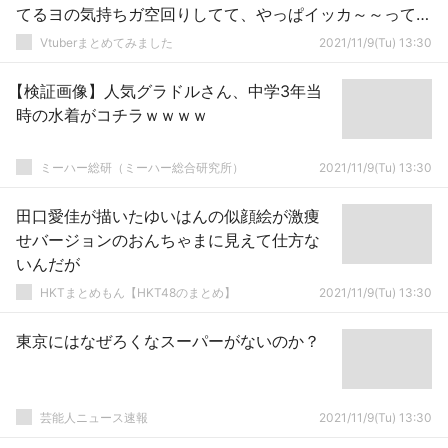
てるヨの気持ちガ空回りしてて、やっぱイッカ～～ってな
ってるんだけどそうも言ってられないかラもうちょっと待
Vtuberまとめてみました
2021/11/9(Tu) 13:30
ってほしいの気持チ。」
【検証画像】人気グラドルさん、中学3年当
時の水着がコチラｗｗｗｗ
ミーハー総研（ミーハー総合研究所）
2021/11/9(Tu) 13:30
田口愛佳が描いたゆいはんの似顔絵が激痩
せバージョンのおんちゃまに見えて仕方な
いんだが
HKTまとめもん【HKT48のまとめ】
2021/11/9(Tu) 13:30
東京にはなぜろくなスーパーがないのか？
芸能人ニュース速報
2021/11/9(Tu) 13:30