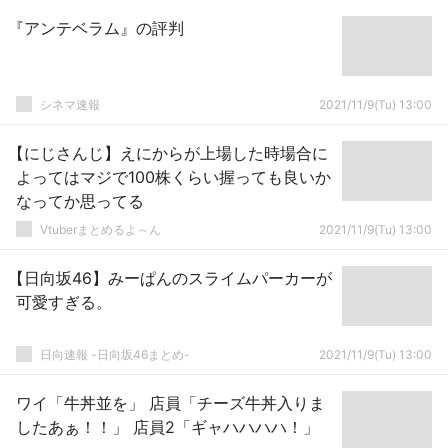
『アンテベラム』の評判
シネマ速報
2021/11/9(Tu) 13:00
【にじさんじ】えにからが上場した時場合に
よってはマジで100株くらい握っても良いか
なってか思ってる
Vtuberまとめるよ～ん
2021/11/9(Tu) 13:00
【日向坂46】みーぱんのスライムパーカーが
可愛すぎる。
日向速報 -日向坂46まとめ-
2021/11/9(Tu) 13:00
ワイ「牛丼並を」 店員「チーズ牛丼入りま
したあぁ！！」 店員2「ギャハハハハ！」