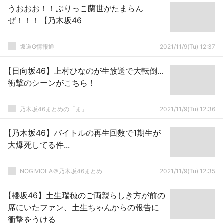
うおおお！！ぶりっこ蘭世がたまらん
ぜ！！！【乃木坂46
坂道G情報通
2021/11/9(Tu) 12:37
【日向坂46】上村ひなのが生放送で大転倒…
衝撃のシーンがこちら！
乃木坂46まとめの「ま」
2021/11/9(Tu) 12:36
【乃木坂46】バイトルの再生回数で1期生が
大爆死してる件...
NOGIVIOLA＠乃木坂46まとめ
2021/11/9(Tu) 12:35
【櫻坂46】土生瑞穂のご両親らしき方が前の
席にいたファン、土生ちゃんからの報告に
衝撃をうける