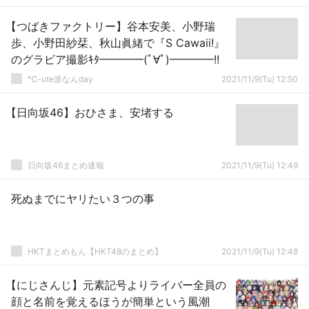
【つばきファクトリー】谷本安美、小野瑞
歩、小野田紗栞、秋山眞緒で『S Cawaii!』
のグラビア撮影ｷﾀ━━━━(ﾟ∀ﾟ)━━━━!!
℃-ute派なんday
2021/11/9(Tu) 12:50
【日向坂46】おひさま、安堵する
日向坂46まとめ速報
2021/11/9(Tu) 12:49
死ぬまでにヤリたい３つの事
HKTまとめもん【HKT48のまとめ】
2021/11/9(Tu) 12:48
【にじさんじ】元素記号よりライバー全員の
顔と名前を覚えるほうが簡単という風潮