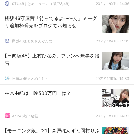
STU48まとめニュース（瀬戸内48）
2021/11/9(Tu) 14:36
櫻坂46守屋茜「待ってるよ〜〜ん」ミーグ
リ追加枠発売をブログでお知らせ
欅坂46まとめきんぐだむ
2021/11/9(Tu) 14:35
【日向坂46】上村ひなの、ファンへ無事を報
告
日向坂46まとめもり～
2021/11/9(Tu) 14:33
柏木由紀は一晩500万円「は？」
AKB48地下速報
2021/11/9(Tu) 14:32
【モーニング娘。'21】森戸ぽんずと岡村りぶ