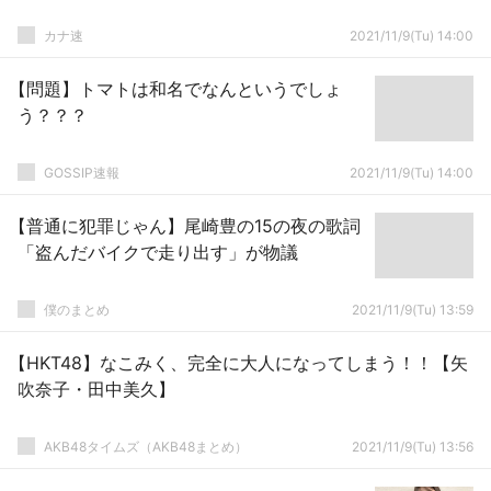
カナ速
2021/11/9(Tu) 14:00
【問題】トマトは和名でなんというでしょ
う？？？
GOSSIP速報
2021/11/9(Tu) 14:00
【普通に犯罪じゃん】尾崎豊の15の夜の歌詞
「盗んだバイクで走り出す」が物議
僕のまとめ
2021/11/9(Tu) 13:59
【HKT48】なこみく、完全に大人になってしまう！！【矢
吹奈子・田中美久】
AKB48タイムズ（AKB48まとめ）
2021/11/9(Tu) 13:56