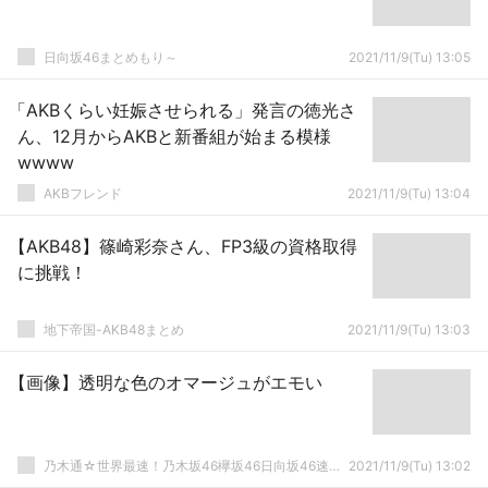
日向坂46まとめもり～
2021/11/9(Tu) 13:05
「AKBくらい妊娠させられる」発言の徳光さ
ん、12月からAKBと新番組が始まる模様
wwww
AKBフレンド
2021/11/9(Tu) 13:04
【AKB48】篠崎彩奈さん、FP3級の資格取得
に挑戦！
地下帝国-AKB48まとめ
2021/11/9(Tu) 13:03
【画像】透明な色のオマージュがエモい
乃木通☆世界最速！乃木坂46欅坂46日向坂46速報まとめ
2021/11/9(Tu) 13:02