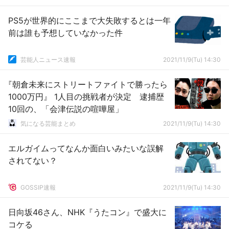
PS5が世界的にここまで大失敗するとは一年
前は誰も予想していなかった件
芸能人ニュース速報
2021/11/9(Tu) 14:30
『朝倉未来にストリートファイトで勝ったら
1000万円』 1人目の挑戦者が決定 逮捕歴
10回の、「会津伝説の喧嘩屋」
気になる芸能まとめ
2021/11/9(Tu) 14:30
エルガイムってなんか面白いみたいな誤解
されてない？
GOSSIP速報
2021/11/9(Tu) 14:30
日向坂46さん、NHK『うたコン』で盛大に
コケる