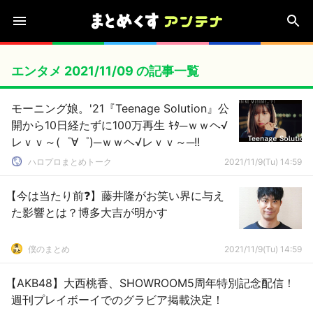
エンタメ 2021/11/09 の記事一覧
モーニング娘。'21『Teenage Solution』公
開から10日経たずに100万再生 ｷﾀ─ｗｗヘ√
レｖｖ～(゜∀゜)─ｗｗヘ√レｖｖ～─!!
ハロプロまとめトーク
2021/11/9(Tu) 14:59
【今は当たり前❓】藤井隆がお笑い界に与え
た影響とは？博多大吉が明かす
僕のまとめ
2021/11/9(Tu) 14:59
【AKB48】大西桃香、SHOWROOM5周年特別記念配信！
週刊プレイボーイでのグラビア掲載決定！