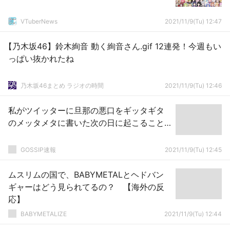
VTuberNews
2021/11/9(Tu) 12:47
【乃木坂46】鈴木絢音 動く絢音さん.gif 12連発！今週もい
っぱい抜かれたね
乃木坂46まとめ ラジオの時間
2021/11/9(Tu) 12:46
私がツイッターに旦那の悪口をギッタギタ
のメッタメタに書いた次の日に起こること…
GOSSIP速報
2021/11/9(Tu) 12:45
ムスリムの国で、BABYMETALとヘドバン
ギャーはどう見られてるの？ 【海外の反
応】
BABYMETALIZE
2021/11/9(Tu) 12:44