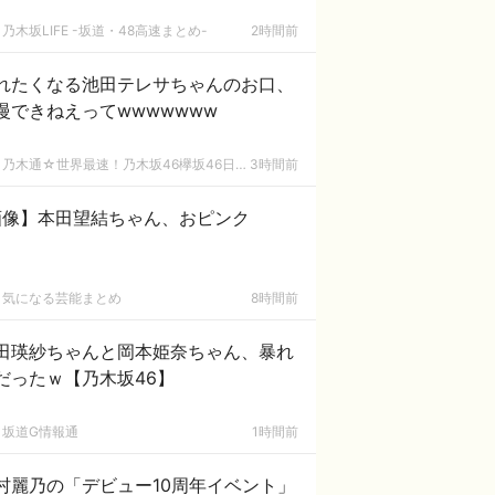
乃木坂LIFE -坂道・48高速まとめ-
2時間前
れたくなる池田テレサちゃんのお口、
慢できねえってwwwwwww
乃木通☆世界最速！乃木坂46欅坂46日向坂46速報まとめ
3時間前
画像】本田望結ちゃん、おピンク
気になる芸能まとめ
8時間前
田瑛紗ちゃんと岡本姫奈ちゃん、暴れ
だったｗ【乃木坂46】
坂道G情報通
1時間前
村麗乃の「デビュー10周年イベント」