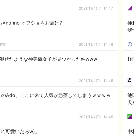
2021/11/4(Th) 14:47
×nonno オフショをお届け?
挿
我
の時間
2021/11/4(Th) 14:46
を混ぜたような神美貌女子が見つかった件www
【
2021/11/4(Th) 14:45
のAdo、ここに来て人気が急落してしまうｗｗｗｗ
池
犬
2021/11/4(Th) 14:45
れ可愛いだろw)」
中