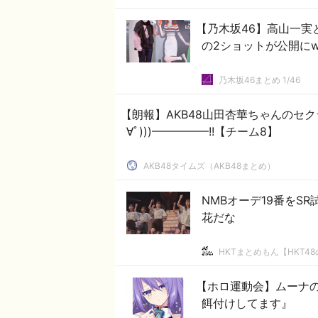
【乃木坂46】高山一
の2ショットが公開にw
乃木坂46まとめ 1/46
【朗報】AKB48山田杏華ちゃんのセク
∀ﾟ)))━━━━━!!【チーム8】
AKB48タイムズ（AKB48まとめ）
NMBオーデ19番をS
花だな
HKTまとめもん【HKT4
【ホロ運動会】ムーナ
餌付けしてます』