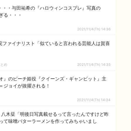
・・・与田祐希の『ハロウィンコスプレ』写真の
ぎる・・・
2021/11/4(Th) 14:36
習院ファイナリスト「似ていると言われる芸能人は賀喜
まとめ
2021/11/4(Th) 14:35
オ』のピーチ姫役『クイーンズ・ギャンビット』主
＝ジョイが抜擢される！
2021/11/4(Th) 14:34
】八木栞「明後日写真載せるって言ったんですけど昨
って味噌バターラーメンを作ってみちゃいまし