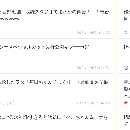
実と西野七瀬、収録スタジオでまさかの再会！！！奇跡
鞘
wwwww
賛
2021/11/4(Th) 14:57
シースペシャルカット先行公開キタ━━(((ﾟ
【N
2021/11/4(Th) 14:56
R試聴したヲタ「与田ちゃんそっくり」→廉価版足立梨
菅
期
木
8のまとめ】
2021/11/4(Th) 14:48
の日本語が可愛すぎると話題に『ぺこちゃんムーナを
【
て