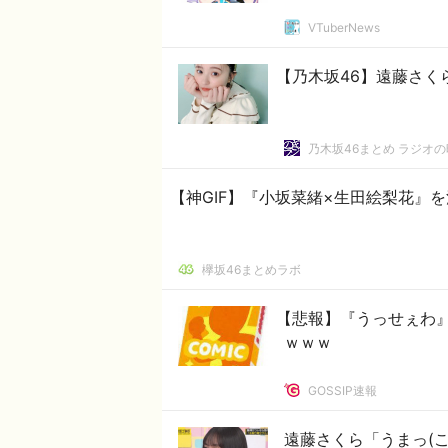
VTuberNews
【乃木坂46】遠藤さくら
乃木坂46まとめ ラジオ
【神GIF】『小坂菜緒×生田絵梨花』
欅坂46まとめラボ
【悲報】『うっせぇわ』
ｗｗｗ
GOSSIP速報
遠藤さくら「うまっ(こ