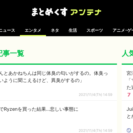
ニュース
エンタメ
ネタ
生活
スポーツ
アニメ･ゲ
の記事一覧
人
んとあかねちんは同じ体臭の匂いがするの。体臭っ
宮
いように聞こえるけど、異臭がするの」
「
た
2021/11/4(Th) 14:59
でRyzenを買った結果…悲しい事態に
J
と
2021/11/4(Th) 14:59