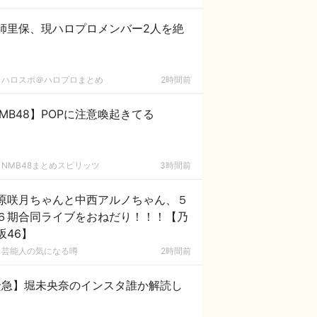
師里保、現ハロプロメンバー2人を絶
ハロスポ＠ハロプロまとめ
2時間前
MB48】POPに注意喚起きてる
NMB48まとめスピリッツ
3時間前
原咲月ちゃんと中西アルノちゃん、５
６期合同ライブをおねだり！！！【乃
坂46】
芸能人の気になる噂
2時間前
緊急】堀未央奈のインスタ誰か解読し