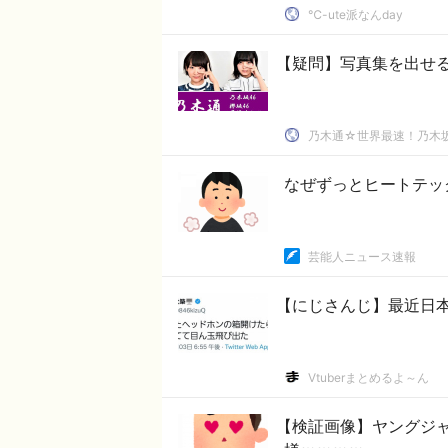
℃-ute派なんday
【疑問】写真集を出せ
乃木通☆世界最速！乃木坂
なぜずっとヒートテッ
芸能人ニュース速報
【にじさんじ】最近日
Vtuberまとめるよ～ん
【検証画像】ヤングジ