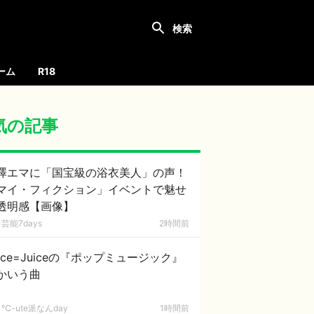
ーム
R18
気の記事
澤エマに「国宝級の浴衣美人」の声！
マイ・フィクション」イベントで魅せ
透明感【画像】
芸能7days
2時間前
uice=Juiceの『ポップミュージック』
かいう曲
℃-ute派なんday
1時間前