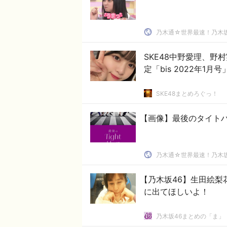
乃木通☆世界最速！乃木坂
SKE48中野愛理、
定「bis 2022年1月
SKE48まとめろぐっ！
【画像】最後のタイト
乃木通☆世界最速！乃木坂
【乃木坂46】生田絵梨花
に出てほしいよ！
乃木坂46まとめの「ま」