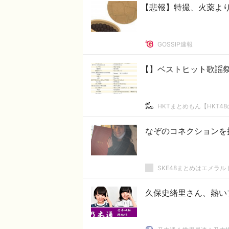
【悲報】特撮、火薬より
GOSSIP速報
【】ベストヒット歌謡
HKTまとめもん【HKT4
なぞのコネクションを
SKE48まとめはエメラ
久保史緒里さん、熱い