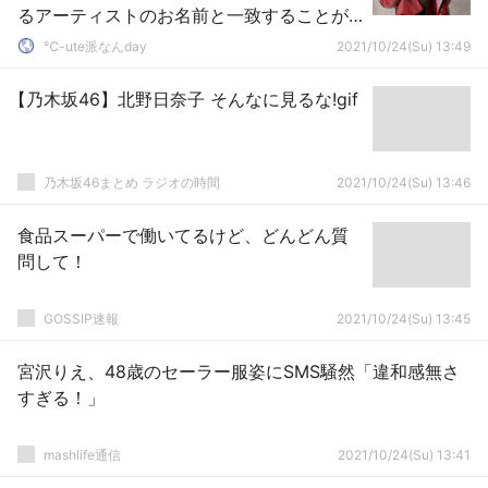
るアーティストのお名前と一致することが
判明しました」
℃-ute派なんday
2021/10/24(Su) 13:49
【乃木坂46】北野日奈子 そんなに見るな!gif
乃木坂46まとめ ラジオの時間
2021/10/24(Su) 13:46
食品スーパーで働いてるけど、どんどん質
問して！
GOSSIP速報
2021/10/24(Su) 13:45
宮沢りえ、48歳のセーラー服姿にSMS騒然「違和感無さ
すぎる！」
mashlife通信
2021/10/24(Su) 13:41