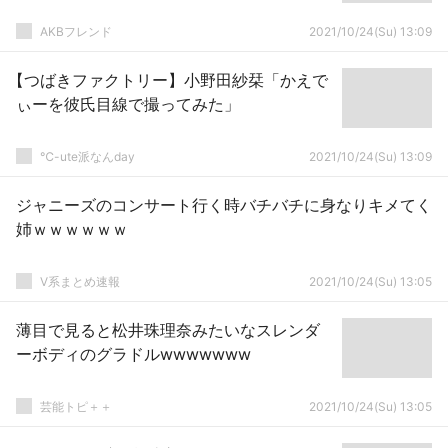
AKBフレンド
2021/10/24(Su) 13:09
【つばきファクトリー】小野田紗栞「かえで
ぃーを彼氏目線で撮ってみた」
℃-ute派なんday
2021/10/24(Su) 13:09
ジャニーズのコンサート行く時バチバチに身なりキメてく
姉ｗｗｗｗｗｗ
V系まとめ速報
2021/10/24(Su) 13:05
薄目で見ると松井珠理奈みたいなスレンダ
ーボディのグラドルwwwwwww
芸能トピ＋＋
2021/10/24(Su) 13:05