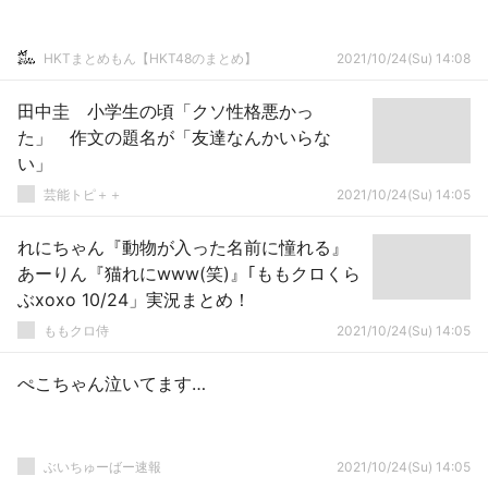
HKTまとめもん【HKT48のまとめ】
2021/10/24(Su) 14:08
田中圭 小学生の頃「クソ性格悪かっ
た」 作文の題名が「友達なんかいらな
い」
芸能トピ＋＋
2021/10/24(Su) 14:05
れにちゃん『動物が入った名前に憧れる』
あーりん『猫れにwww(笑)』｢ももクロくら
ぶxoxo 10/24」実況まとめ！
ももクロ侍
2021/10/24(Su) 14:05
ぺこちゃん泣いてます…
ぶいちゅーばー速報
2021/10/24(Su) 14:05