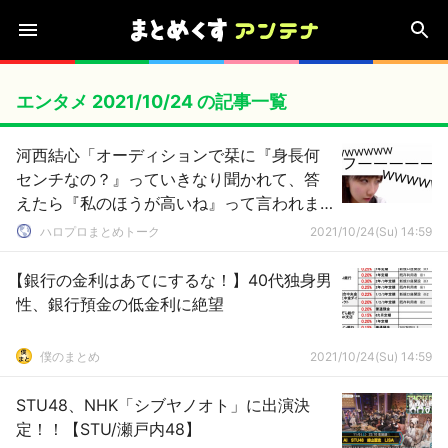
エンタメ 2021/10/24 の記事一覧
河西結心「オーディションで栞に『身長何
センチなの？』っていきなり聞かれて、答
えたら『私のほうが高いね』って言われま
した（笑）」
ハロプロまとめトーク
2021/10/24(Su) 14:59
【銀行の金利はあてにするな！】40代独身男
性、銀行預金の低金利に絶望
僕のまとめ
2021/10/24(Su) 14:59
STU48、NHK「シブヤノオト」に出演決
定！！【STU/瀬戸内48】