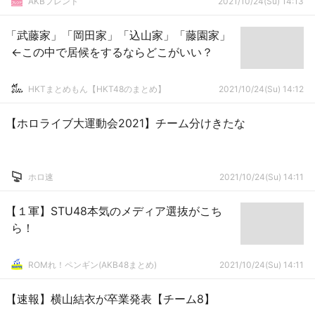
AKBフレンド
2021/10/24(Su) 14:13
「武藤家」「岡田家」「込山家」「藤園家」
←この中で居候をするならどこがいい？
HKTまとめもん【HKT48のまとめ】
2021/10/24(Su) 14:12
【ホロライブ大運動会2021】チーム分けきたな
ホロ速
2021/10/24(Su) 14:11
【１軍】STU48本気のメディア選抜がこち
ら！
ROMれ！ペンギン(AKB48まとめ)
2021/10/24(Su) 14:11
【速報】横山結衣が卒業発表【チーム8】