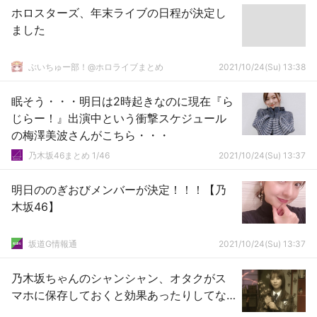
ホロスターズ、年末ライブの日程が決定し
ました
ぶいちゅー部！@ホロライブまとめ
2021/10/24(Su) 13:38
眠そう・・・明日は2時起きなのに現在『ら
じらー！』出演中という衝撃スケジュール
の梅澤美波さんがこちら・・・
乃木坂46まとめ 1/46
2021/10/24(Su) 13:37
明日ののぎおびメンバーが決定！！！【乃
木坂46】
坂道G情報通
2021/10/24(Su) 13:37
乃木坂ちゃんのシャンシャン、オタクがス
マホに保存しておくと効果あったりしてな…