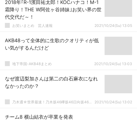
2018年｢R-1濱田祐太郎！KOCハナコ！M-1
霜降り！THE W阿佐ヶ谷姉妹｣お笑い界の世
代交代だ～！
お笑いまとめ 芸人速報
2021/10/24(Su) 13:05
AKB48って全体的に生歌のクオリティが低
い気がするんだけど
地下帝国-AKB48まとめ
2021/10/24(Su) 13:03
なぜ渡辺梨加さんは第二の白石麻衣になれ
なかったのか？
乃木通☆世界最速！乃木坂46欅坂46日向坂46速報まとめ
2021/10/24(Su) 13:02
チーム8 横山結衣が卒業を発表