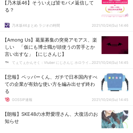
【乃木坂46】そういえば皆モバメ返信して
る？
乃木坂46まとめ ラジオの時間
2021/10/24(Su) 14:46
【Among Us】葛葉募集の突発アモアス、楽
しい 「仮にも博士職が頭使うの苦手とか
言い出すな」【にじさんじ】
てぇてぇかんそく：Vtuber にじさんじ ホロライブまとめ
2021/10/24(Su) 14:45
【悲報】ペッパーくん、ガチで日本国内すべ
ての企業が有効な使い方を編み出せず終わ
る
GOSSIP速報
2021/10/24(Su) 14:45
【朗報】SKE48の水野愛理さん、大復活のお
知らせ