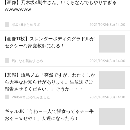
【画像】乃木坂4期生さん、いくらなんでもやりすぎる
wwwwwww
欅坂46まとめラボ
2021/10/24(Su) 14:00
【画像11枚】スレンダーボディのグラドルが
セクシーな家庭教師になる！
気になる芸能まとめ
2021/10/24(Su) 14:00
【悲報】燦鳥ノム「突然ですが、わたくしか
ら大事なお知らせがあります。生放送でご
報告させてください。」そうか・・・
Vtuberまとめてみました
2021/10/24(Su) 14:00
ギャルJK「うわ～一人で飯食ってるチー牛
おる～ｗせや！」友達になったろ！