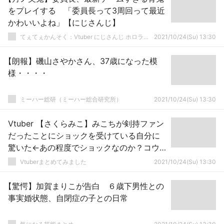
をプレイする 「委員長って3周回って最近
かわいいよね」【にじさんじ】
てぇてぇかんそく：Vtuber にじさんじ ホロライブまとめ
2021/10/24(Su) 13:30
【朗報】磯山さやかさん、37歳になった模
様・・・・
ミーハー総研（ミーハー総合研究所）
2021/10/24(Su) 13:30
Vtuber 【さくらみこ】みこちが剣持ファン
だったことにショックを受けている自分に
驚いた←あの程度でショックなのか？コウ
やコーサカとの絡みみたら発狂しそうだな
Vtuberまとめてみました
2021/10/24(Su) 13:30
ｗｗｗ
【驚愕】加賀まりこが告白 ６歳下男性との
事実婚状態、自閉症の子との日常