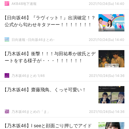
AKB48地下速報
2021/10/24(Su) 14:40
【日向坂46】『ラヴィット！』出演確定！？
公式から匂わせキタァーー！！！！！！！
日向速報 -日向坂46まとめ-
2021/10/24(Su) 14:40
【乃木坂46】衝撃！！！与田祐希か彼氏とデ
ートをする様子が・・・！！！！！！
乃木坂46まとめ 1/46
2021/10/24(Su) 14:36
【乃木坂46】齋藤飛鳥、くっそ可愛い！
乃木坂46まとめの「ま」
2021/10/24(Su) 14:36
【乃木坂46】I seeと顔面ごり押しでアイド