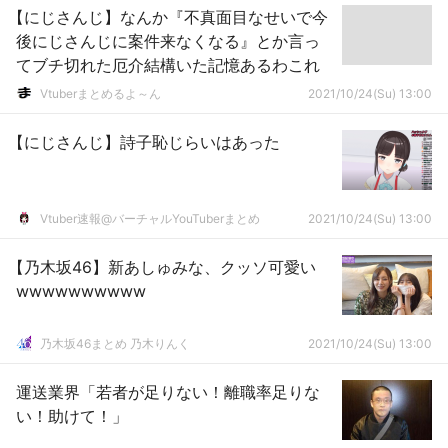
【にじさんじ】なんか『不真面目なせいで今
後にじさんじに案件来なくなる』とか言っ
てブチ切れた厄介結構いた記憶あるわこれ
Vtuberまとめるよ～ん
2021/10/24(Su) 13:00
【にじさんじ】詩子恥じらいはあった
Vtuber速報@バーチャルYouTuberまとめ
2021/10/24(Su) 13:00
【乃木坂46】新あしゅみな、クッソ可愛い
wwwwwwwwww
乃木坂46まとめ 乃木りんく
2021/10/24(Su) 13:00
運送業界「若者が足りない！離職率足りな
い！助けて！」