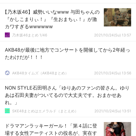
【乃木坂46】威勢いいなwww 与田ちゃんの
『かしこまりぃ！』『生おまちぃ！』が激
カワすぎるwwwwww
乃木坂46まとめ 1/46
2021/10/24(Su) 13:57
AKB48が最後に地方でコンサートを開催してから2年経っ
たわけだが！！！
AKB48タイムズ（AKB48まとめ）
2021/10/24(Su) 13:56
NON STYLE石田明さん「ゆりあのファンの皆さん。ゆり
あは石田夫妻がついてるので大丈夫です。おまかせあ
れ。」
SKE48まとめはエメラルド（まとえめ）
2021/10/24(Su) 13:51
ドラマアンラッキーガール！「第４話に登
場する女性アーティストの役名が、実在す