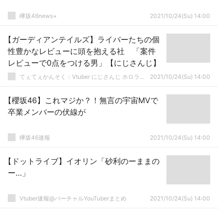
欅坂46news+
2021/10/24(Su) 14:00
【ガーディアンテイルズ】ライバーたちの個
性豊かなレビューに頭を抱える社 「案件
レビューで0点をつける男」【にじさんじ】
てぇてぇかんそく：Vtuber にじさんじ ホロライブまとめ
2021/10/24(Su) 14:00
【櫻坂46】これマジか？！無言の宇宙MVで
卒業メンバーの伏線が
欅坂46速報
2021/10/24(Su) 14:00
【ドットライブ】イオリン「砂利のーままの
ー…」
Vtuber速報@バーチャルYouTuberまとめ
2021/10/24(Su) 14:00