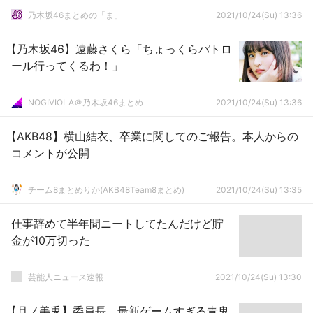
乃木坂46まとめの「ま」
2021/10/24(Su) 13:36
【乃木坂46】遠藤さくら「ちょっくらパトロ
ール行ってくるわ！」
NOGIVIOLA＠乃木坂46まとめ
2021/10/24(Su) 13:36
【AKB48】横山結衣、卒業に関してのご報告。本人からの
コメントが公開
チーム8まとめりか(AKB48Team8まとめ)
2021/10/24(Su) 13:35
仕事辞めて半年間ニートしてたんだけど貯
金が10万切った
芸能人ニュース速報
2021/10/24(Su) 13:30
【月ノ美兎】委員長、最新ゲームすぎる青鬼