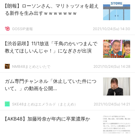
【朗報】ローソンさん、マリトッツォを超え
る新作を生み出すｗｗｗｗｗｗｗ
GOSSIP速報
2021/10/24(Su) 14:30
【渋谷凪咲】11/1放送「千鳥のかいつまんで
教えてほしいんじゃ！」になぎさが出演
NMB48まとめといたで
2021/10/24(Su) 14:28
ガム専門チャンネル「休止していた件につ
いて。」の動画を公開…
SKE48まとめはエメラルド（まとえめ）
2021/10/24(Su) 14:21
【AKB48】加藤玲奈が年内に卒業濃厚か