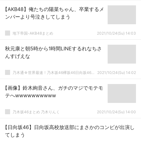
【AKB48】俺たちの陽菜ちゃん、卒業するメ
ンバーより号泣きしてしまう
地下帝国-AKB48まとめ
2021/10/24(Su) 14:03
秋元康と朝5時から1時間LINEするれなちさ
んすげえな
乃木通☆世界最速！乃木坂46欅坂46日向坂46速報まとめ
2021/10/24(Su) 14:02
【画像】鈴木絢音さん、ガチのマジでモテモ
テへwwwwwwwwww
乃木坂46まとめ 乃木りんく
2021/10/24(Su) 14:00
【日向坂46】日向坂高校放送部にまさかのコンビが出演し
てしまう