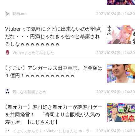
映画.net
2021/10/24(Su) 14:30
Vtuberって気軽にクビに出来ないのが難点
だな・・・円満じゃなきゃ色々と暴露され
るしなｗｗｗｗｗｗｗｗ
Vtuberまとめてみました
2021/10/24(Su) 14:30
【すごい】アンガールズ田中卓志、貯金額は
１億円！ｗｗｗｗｗｗｗｗｗｗ
気になる芸能まとめ
2021/10/24(Su) 14:30
【舞元力一】寿司好き舞元力一が謎寿司ゲー
を共同経営！ 「寿司より自販機が人気の
寿司屋」【にじさんじ】
てぇてぇかんそく：Vtuber にじさんじ ホロライブまとめ
2021/10/24(Su) 14:30