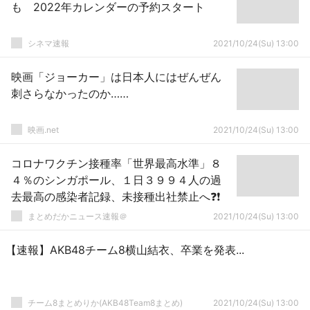
も 2022年カレンダーの予約スタート
シネマ速報
2021/10/24(Su) 13:00
映画「ジョーカー」は日本人にはぜんぜん
刺さらなかったのか……
映画.net
2021/10/24(Su) 13:00
コロナワクチン接種率「世界最高水準」８
４％のシンガポール、１日３９９４人の過
去最高の感染者記録、未接種出社禁止へ❓❗
まとめだかニュース速報＠
2021/10/24(Su) 13:00
【速報】AKB48チーム8横山結衣、卒業を発表...
チーム8まとめりか(AKB48Team8まとめ)
2021/10/24(Su) 13:00