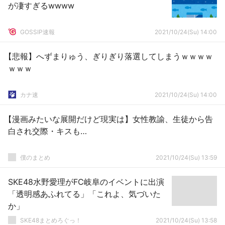
が凄すぎるwwww
GOSSIP速報
2021/10/24(Su) 14:00
【悲報】へずまりゅう、ぎりぎり落選してしまうｗｗｗｗ
ｗｗｗ
カナ速
2021/10/24(Su) 14:00
【漫画みたいな展開だけど現実は】女性教諭、生徒から告
白され交際・キスも…
僕のまとめ
2021/10/24(Su) 13:59
SKE48水野愛理がFC岐阜のイベントに出演
「透明感あふれてる」「これよ、気づいた
か」
SKE48まとめろぐっ！
2021/10/24(Su) 13:58