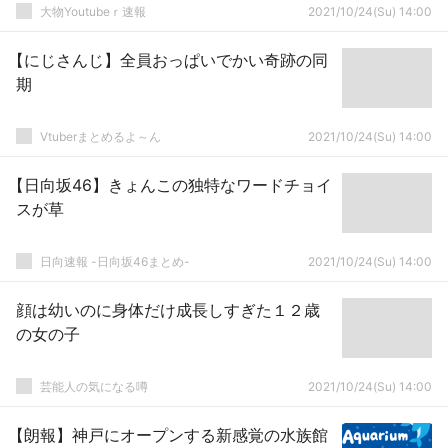
大物Youtubeｒ速報
2021/10/24(Su) 14:00
【にじさんじ】全員おっぱいでかい奇跡の同
期
Vtuberまとめるよ～ん
2021/10/24(Su) 14:00
【日向坂46】きょんこの独特なワードチョイ
スが草
日向速報 -日向坂46まとめ-
2021/10/24(Su) 14:00
顔は幼いのに身体だけ成長しすぎた１２歳
の女の子
芸能人の気になる噂
2021/10/24(Su) 14:00
【朗報】神戸にオープンする新感覚の水族館