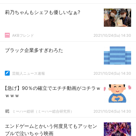
莉乃ちゃんもシェフも優しいなぁ?
AKBフレンド
2021/10/24(Su) 14:30
ブラック企業多すぎわろた
芸能人ニュース速報
2021/10/24(Su) 14:30
【急げ】90％の確立でエチチ動画がコチラｗ
ｗｗｗ
ミーハー総研（ミーハー総合研究所）
2021/10/24(Su) 14:30
エンドゲームとかいう何度見てもアッセン
ブルで泣いちゃう映画