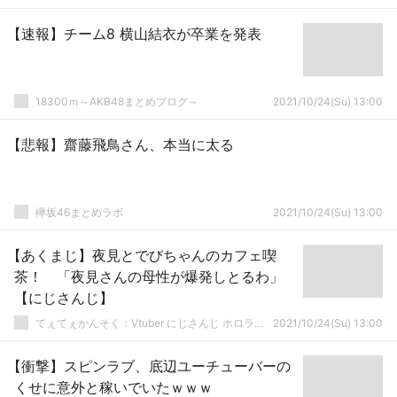
【速報】チーム8 横山結衣が卒業を発表
18300ｍ～AKB48まとめブログ～
2021/10/24(Su) 13:00
【悲報】齋藤飛鳥さん、本当に太る
欅坂46まとめラボ
2021/10/24(Su) 13:00
【あくまじ】夜見とでびちゃんのカフェ喫
茶！ 「夜見さんの母性が爆発しとるわ」
【にじさんじ】
てぇてぇかんそく：Vtuber にじさんじ ホロライブまとめ
2021/10/24(Su) 13:00
【衝撃】スピンラブ、底辺ユーチューバーの
くせに意外と稼いでいたｗｗｗ