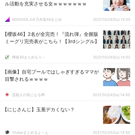
ル活動を充実させる女ｗｗｗｗｗｗｗ
NOGIVIOLA＠乃木坂46まとめ
2021/10/24(Su) 14:35
【櫻坂46】2名が全完売！『流れ弾』全握版
ミーグリ完売表がこちら！【3rdシングル】
欅坂46まとめもり～
2021/10/24(Su) 14:32
【画像】自宅プールではしゃぎすぎるママが
目撃されるｗｗｗｗ
芸能人の気になる噂
2021/10/24(Su) 14:30
【にじさんじ】玉葱デカくない？
Vtuberまとめるよ～ん
2021/10/24(Su) 14:30