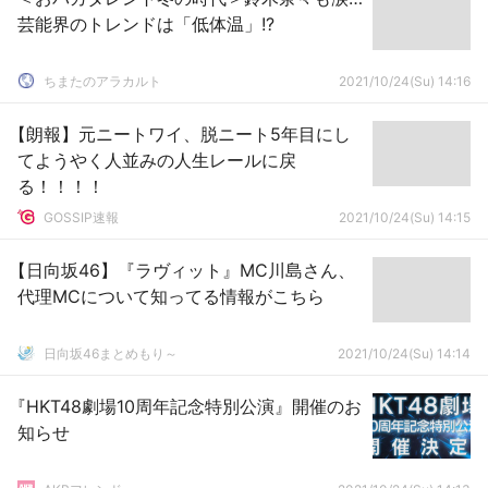
芸能界のトレンドは「低体温」!?
ちまたのアラカルト
2021/10/24(Su) 14:16
【朗報】元ニートワイ、脱ニート5年目にし
てようやく人並みの人生レールに戻
る！！！！
GOSSIP速報
2021/10/24(Su) 14:15
【日向坂46】『ラヴィット』MC川島さん、
代理MCについて知ってる情報がこちら
日向坂46まとめもり～
2021/10/24(Su) 14:14
『HKT48劇場10周年記念特別公演』開催のお
知らせ