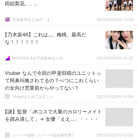
田絵梨花。。。
乃木坂46まとめの「ま」
2021/10/22(Fr) 13:36
【乃木坂46】これは...。梅桃、最高だ
な！！！！！！
NOGIVIOLA＠乃木坂46まとめ
2021/10/22(Fr) 13:35
Vtuber なんで今回の甲斐田晴のユニットっ
て阿鼻叫喚されてるの？べつにこれくらい
の女向け営業前からやってない？
Vtuberまとめてみました
2021/10/22(Fr) 13:30
【謎】監督「JKコスで大量のカロリーメイト
を踏み潰して」→ 女優「ええ…」・・・・
ミーハー総研（ミーハー総合研究所）
2021/10/22(Fr) 13:30