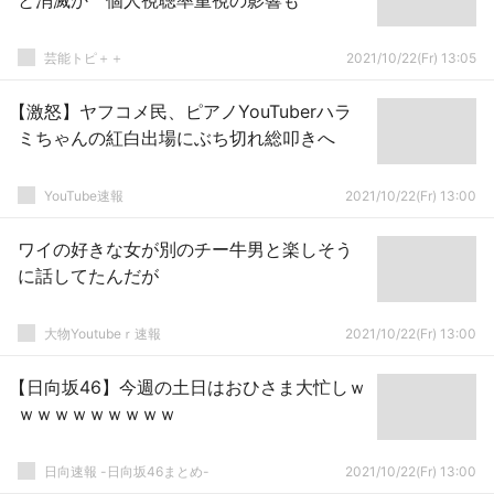
と消滅か 個人視聴率重視の影響も
芸能トピ＋＋
2021/10/22(Fr) 13:05
【激怒】ヤフコメ民、ピアノYouTuberハラ
ミちゃんの紅白出場にぶち切れ総叩きへ
YouTube速報
2021/10/22(Fr) 13:00
ワイの好きな女が別のチー牛男と楽しそう
に話してたんだが
大物Youtubeｒ速報
2021/10/22(Fr) 13:00
【日向坂46】今週の土日はおひさま大忙しｗ
ｗｗｗｗｗｗｗｗｗ
日向速報 -日向坂46まとめ-
2021/10/22(Fr) 13:00