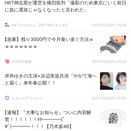
HKT神志那が運営を痛烈批判「撮影のため東京にいく前日
に急に選抜じゃなくなったと言われた」
HKTまとめもん【HKT48のまとめ】
2021/10/22(Fr) 14:48
【急募】残り3000円で今月食い凌ぐ方法ｗ
ｗｗｗｗｗｗｗ
GOSSIP速報
2021/10/22(Fr) 14:45
岸井ゆきの主演×浜辺美波共演『やがて海へ
と届く』来年春公開！！
ちまたのアラカルト
2021/10/22(Fr) 14:43
【速報】『大事なお知らせ』ついに内容解
禁！！！！！！ｷﾀ━━━━(ﾟ
∀ﾟ)━━━━！！！【乃木坂46】