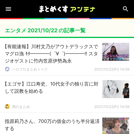
エンタメ 2021/10/22 の記事一覧
【有能速報】川村文乃がアウトデラックスで
マグロ漁 ｷﾀ━━━━(゜∀゜)━━━━!! スタ
ジオゲストに竹内笠原伊勢為永
ハロプロまとめトーク
2021/10/22(Fr) 14:59
【エゴサ】江口寿史、10代女子の独り言に対
して説教を始める
僕のまとめ
2021/10/22(Fr) 14:59
指原莉乃さん、700万の借金のうち半分返済
する