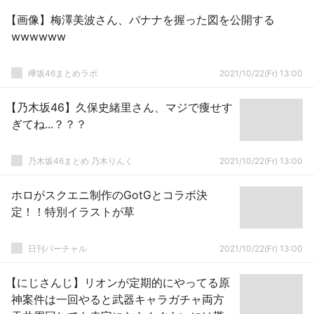
【画像】梅澤美波さん、バナナを握った図を公開する
wwwwww
欅坂46まとめラボ
2021/10/22(Fr) 13:00
【乃木坂46】久保史緒里さん、マジで痩せす
ぎてね...？？？
乃木坂46まとめ 乃木りんく
2021/10/22(Fr) 13:00
ホロがスクエニ制作のGotGとコラボ決
定！！特別イラストが草
日刊バーチャル
2021/10/22(Fr) 13:00
【にじさんじ】リオンが定期的にやってる原
神案件は一回やると武器キャラガチャ両方