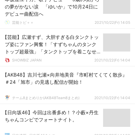
の夢がかない涙 「ゆいか」で10月24日に
デビュー曲配信へ
芸能トピ＋＋
2021/10/22(Fr) 14:05
【芸能】広瀬すず、大胆すぎる白タンクトッ
プ姿にファン興奮！「すずちゃんのタンク
トップ超最強」「タンクトップを着こなせ
る人、自分はすずちゃんしか知らない」
SHOWBIZ JAPAN
2021/10/22(Fr) 14:04
【AKB48】吉川七瀬×向井地美音『市町村てくてく散歩』
＃24「旭市」の見逃し配信が開始！
チーム8まとめりか(AKB48Team8まとめ)
2021/10/22(Fr) 14:04
【日向坂46】今回は出番多め！？小藪×丹生
ちゃんコンビでフォートナイト。