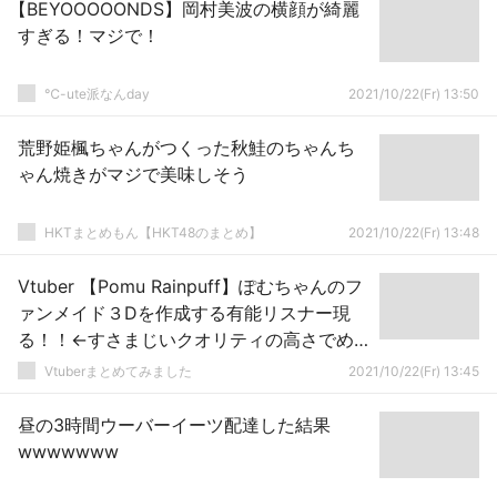
【BEYOOOOONDS】岡村美波の横顔が綺麗
すぎる！マジで！
℃-ute派なんday
2021/10/22(Fr) 13:50
荒野姫楓ちゃんがつくった秋鮭のちゃんち
ゃん焼きがマジで美味しそう
HKTまとめもん【HKT48のまとめ】
2021/10/22(Fr) 13:48
Vtuber 【Pomu Rainpuff】ぽむちゃんのフ
ァンメイド３Dを作成する有能リスナー現
る！！←すさまじいクオリティの高さでめ
ちゃくちゃにかわいいんだがｗｗｗｗ
Vtuberまとめてみました
2021/10/22(Fr) 13:45
昼の3時間ウーバーイーツ配達した結果
wwwwwww