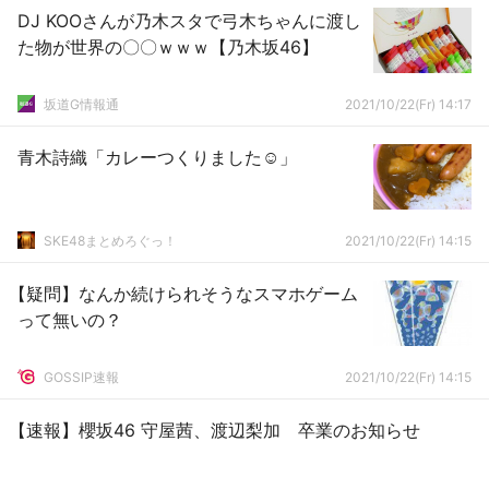
DJ KOOさんが乃木スタで弓木ちゃんに渡し
た物が世界の〇〇ｗｗｗ【乃木坂46】
坂道G情報通
2021/10/22(Fr) 14:17
青木詩織「カレーつくりました☺️」
SKE48まとめろぐっ！
2021/10/22(Fr) 14:15
【疑問】なんか続けられそうなスマホゲーム
って無いの？
GOSSIP速報
2021/10/22(Fr) 14:15
【速報】櫻坂46 守屋茜、渡辺梨加 卒業のお知らせ