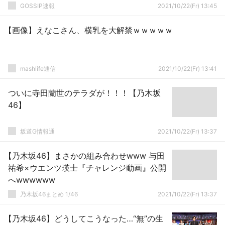
GOSSIP速報
2021/10/22(Fr) 13:45
【画像】えなこさん、横乳を大解禁ｗｗｗｗｗ
mashlife通信
2021/10/22(Fr) 13:41
ついに寺田蘭世のテラダが！！！【乃木坂
46】
坂道G情報通
2021/10/22(Fr) 13:37
【乃木坂46】まさかの組み合わせwww 与田
祐希×ウエンツ瑛士『チャレンジ動画』公開
へwwwwww
乃木坂46まとめ 1/46
2021/10/22(Fr) 13:37
【乃木坂46】どうしてこうなった…“無”の生