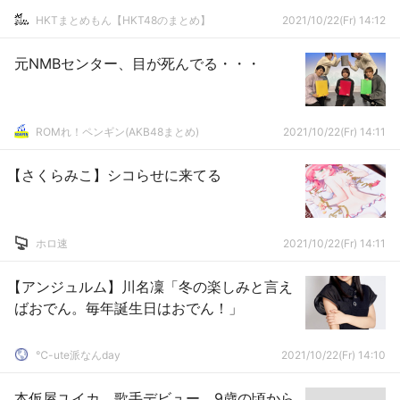
HKTまとめもん【HKT48のまとめ】
2021/10/22(Fr) 14:12
元NMBセンター、目が死んでる・・・
ROMれ！ペンギン(AKB48まとめ)
2021/10/22(Fr) 14:11
【さくらみこ】シコらせに来てる
ホロ速
2021/10/22(Fr) 14:11
【アンジュルム】川名凜「冬の楽しみと言え
ばおでん。毎年誕生日はおでん！」
℃-ute派なんday
2021/10/22(Fr) 14:10
本仮屋ユイカ、歌手デビュー 9歳の頃から