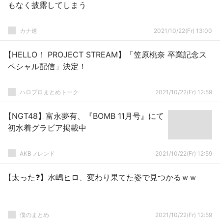
もなく披露してしまう
カナ速
2021/10/22(Fr) 13:00
【HELLO！ PROJECT STREAM】「笠原桃奈 卒業記念ス
ペシャル配信」決定！
ハロプロまとめトーク
2021/10/22(Fr) 12:59
【NGT48】富永夢有、『BOMB 11月号』にて
初水着グラビア掲載中
AKBフレンド
2021/10/22(Fr) 12:59
【太った❓】水嶋ヒロ、変わり果てた姿で見つかるｗｗ
僕のまとめ
2021/10/22(Fr) 12:59