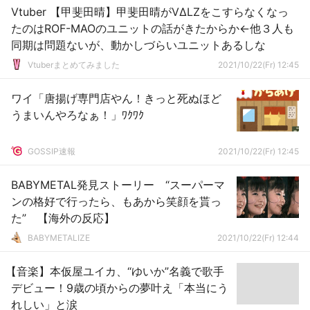
Vtuber 【甲斐田晴】甲斐田晴がVΔLZをこすらなくなっ
たのはROF-MAOのユニットの話がきたからか←他３人も
同期は問題ないが、動かしづらいユニットあるしな
Vtuberまとめてみました
2021/10/22(Fr) 12:45
ワイ「唐揚げ専門店やん！きっと死ぬほど
うまいんやろなぁ！」ﾜｸﾜｸ
GOSSIP速報
2021/10/22(Fr) 12:45
BABYMETAL発見ストーリー “スーパーマ
ンの格好で行ったら、もあから笑顔を貰っ
た” 【海外の反応】
BABYMETALIZE
2021/10/22(Fr) 12:44
【音楽】本仮屋ユイカ、“ゆいか”名義で歌手
デビュー！9歳の頃からの夢叶え「本当にう
れしい」と涙