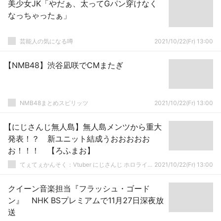
美少女JK「やだぁ、太ってGパン穿けなく
なっちゃったぁ」
芸能人の気になる噂
2021/10/22(Fr) 13:00
【NMB48】渋谷凪咲でCMまたぎ
NMB48まとめスピリッツ
2021/10/22(Fr) 13:00
【にじさんじ無人島】無人島メンツから重大
発表！？ 新ユニット結成うおおおおお
お！！！ 【ろふまお】
てぇてぇかんそく：Vtuber にじさんじ ホロライブまとめ
2021/10/22(Fr) 13:00
クイーン音楽担当『フラッシュ・ゴード
ン』 NHK BSプレミアムで11月27日深夜放
送