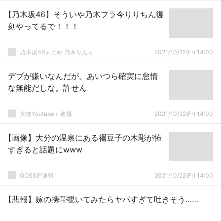
【乃木坂46】そういや乃木フラ今りりちん復
刻やってるで！！！
乃木坂46まとめ 乃木りんく
2021/10/22(Fr) 14:00
デブが嫌いなんだが。あいつら確実に怠惰
な無能だしな。許せん
大物Youtubeｒ速報
2021/10/22(Fr) 14:00
【画像】大分の温泉にある禰豆子の木彫が怖
すぎると話題にwww
GOSSIP速報
2021/10/22(Fr) 14:00
【悲報】嫁の携帯覗いてみたらヤバすぎて吐きそう……