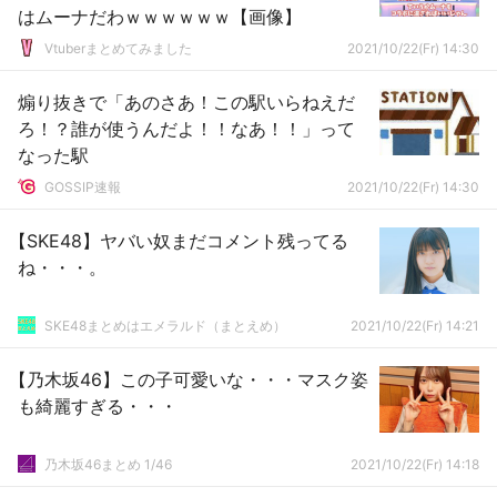
はムーナだわｗｗｗｗｗｗ【画像】
Vtuberまとめてみました
2021/10/22(Fr) 14:30
煽り抜きで「あのさあ！この駅いらねえだ
ろ！？誰が使うんだよ！！なあ！！」って
なった駅
GOSSIP速報
2021/10/22(Fr) 14:30
【SKE48】ヤバい奴まだコメント残ってる
ね・・・。
SKE48まとめはエメラルド（まとえめ）
2021/10/22(Fr) 14:21
【乃木坂46】この子可愛いな・・・マスク姿
も綺麗すぎる・・・
乃木坂46まとめ 1/46
2021/10/22(Fr) 14:18