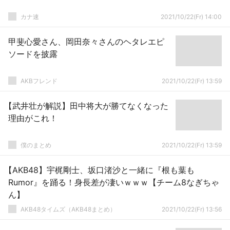
カナ速
2021/10/22(Fr) 14:00
甲斐心愛さん、岡田奈々さんのヘタレエピ
ソードを披露
AKBフレンド
2021/10/22(Fr) 13:59
【武井壮が解説】田中将大が勝てなくなった
理由がこれ！
僕のまとめ
2021/10/22(Fr) 13:59
【AKB48】宇梶剛士、坂口渚沙と一緒に『根も葉も
Rumor』を踊る！身長差が凄いｗｗｗ【チーム8なぎちゃ
ん】
AKB48タイムズ（AKB48まとめ）
2021/10/22(Fr) 13:56