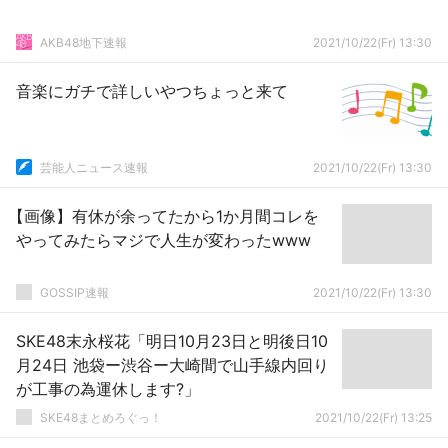
AKB48地下速報
2021/10/22(Fr) 13:30
音楽にガチで詳しいやつちょっと来て
芸能人ニュース速報
2021/10/22(Fr) 13:30
【画像】有休が余ってたから1か月間コレを
やってみたらマジで人生が変わったwww
GOSSIP速報
2021/10/22(Fr) 13:30
SKE48末永桜花「明日10月23日と明後日10
月24日 池袋ー渋谷ー大崎間で山手線内回り
が工事の為運休します?」
SKE48まとめろぐっ！
2021/10/22(Fr) 13:25