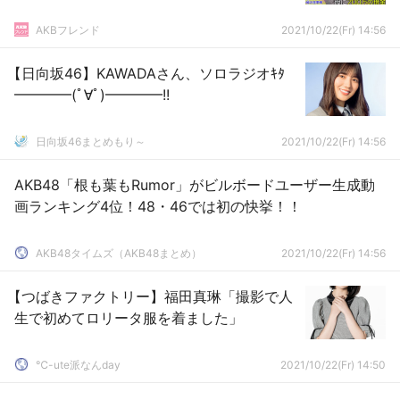
AKBフレンド
2021/10/22(Fr) 14:56
【日向坂46】KAWADAさん、ソロラジオｷﾀ
━━━━(ﾟ∀ﾟ)━━━━!!
日向坂46まとめもり～
2021/10/22(Fr) 14:56
AKB48「根も葉もRumor」がビルボードユーザー生成動
画ランキング4位！48・46では初の快挙！！
AKB48タイムズ（AKB48まとめ）
2021/10/22(Fr) 14:56
【つばきファクトリー】福田真琳「撮影で人
生で初めてロリータ服を着ました」
℃-ute派なんday
2021/10/22(Fr) 14:50