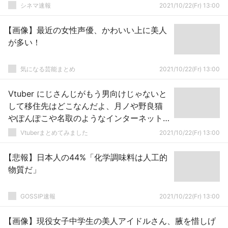
シネマ速報
2021/10/22(Fr) 13:00
【画像】最近の女性声優、かわいい上に美人
が多い！
気になる芸能まとめ
2021/10/22(Fr) 13:00
Vtuber にじさんじがもう男向けじゃないと
して移住先はどこなんだよ、月ノや野良猫
やぽんぽこや名取のようなインターネット
おもしろ女の次世代は今何してるの？
Vtuberまとめてみました
2021/10/22(Fr) 13:00
【悲報】日本人の44%「化学調味料は人工的
物質だ」
GOSSIP速報
2021/10/22(Fr) 13:00
【画像】現役女子中学生の美人アイドルさん、腋を惜しげ