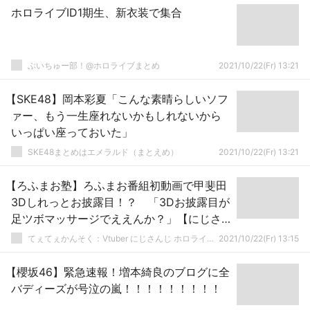
ホロライブID1期生、新衣装で集合
ぶいちゅー部！@ホロライブまとめ
2021/10/22(Fr) 13:21
【SKE48】岡本彩夏「こんな素晴らしいソフ
ァー、もう一生座れないかもしれないから
いっぱい座っておいた」
SKE48まとめはエメラルド（まとえめ）
2021/10/22(Fr) 13:21
【ろふまお塾】ろふまお番組初動画で甲斐田
3Dしれっとお披露目！？ 「3Dお披露目が
足ツボマッサージでええんか？」【にじさ
んじ】
てぇてぇかんそく：Vtuber にじさんじ ホロライブまとめ
2021/10/22(Fr) 13:15
【櫻坂46】緊急速報！増本綺良のブログに全
バディーズが号泣の嵐！！！！！！！！！