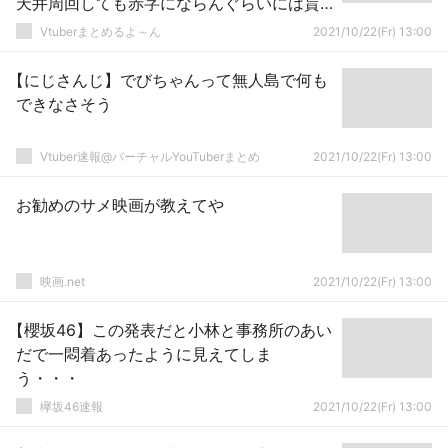
天井周回しても赤字にならんぐらいには貰
えるみたいだぞ
Vtuberまとめるよ～ん
2021/10/22(Fr) 13:00
【にじさんじ】でびちゃんって無人島で何も
できなさそう
Vtuber速報@バーチャルYouTuberまとめ
2021/10/22(Fr) 13:00
お勧めのサメ映画が教えてや
映画.net
2021/10/22(Fr) 13:00
【櫻坂46】この発表だと小林と事務所のあい
だで一悶着あったように見えてしま
う・・・
欅坂46速報
2021/10/22(Fr) 13:00