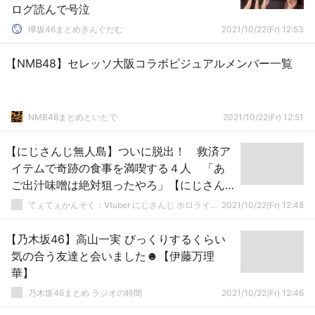
ログ読んで号泣
欅坂46まとめきんぐだむ
2021/10/22(Fr) 12:53
【NMB48】セレッソ大阪コラボビジュアルメンバー一覧
NMB48まとめといたで
2021/10/22(Fr) 12:51
【にじさんじ無人島】ついに脱出！ 救済ア
イテムで奇跡の食事を満喫する４人 「あ
ご出汁味噌は絶対狙ったやろ」【にじさん
じ】
てぇてぇかんそく：Vtuber にじさんじ ホロライブまとめ
2021/10/22(Fr) 12:48
【乃木坂46】高山一実 びっくりするくらい
気の合う友達と会いました☻【伊藤万理
華】
乃木坂46まとめ ラジオの時間
2021/10/22(Fr) 12:46